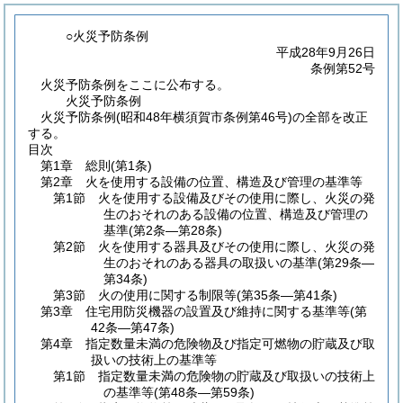
○火災予防条例
平成28年9月26日
条例第52号
火災予防条例をここに公布する。
火災予防条例
火災予防条例(昭和48年横須賀市条例第46号)の全部を改正
する。
目次
第1章
総則
(第1条)
第2章
火を使用する設備の位置、構造及び管理の基準等
第1節
火を使用する設備及びその使用に際し、火災の発
生のおそれのある設備の位置、構造及び管理の
基準
(第2条―第28条)
第2節
火を使用する器具及びその使用に際し、火災の発
生のおそれのある器具の取扱いの基準
(第29条―
第34条)
第3節
火の使用に関する制限等
(第35条―第41条)
第3章
住宅用防災機器の設置及び維持に関する基準等
(第
42条―第47条)
第4章
指定数量未満の危険物及び指定可燃物の貯蔵及び取
扱いの技術上の基準等
第1節
指定数量未満の危険物の貯蔵及び取扱いの技術上
の基準等
(第48条―第59条)