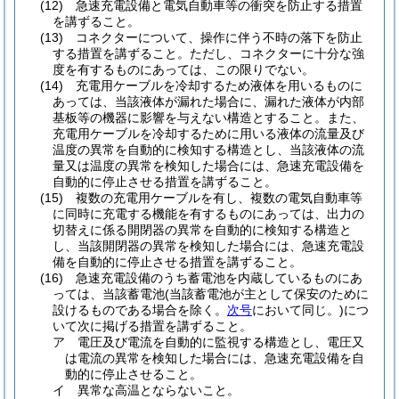
(12)
急速充電設備と電気自動車等の衝突を防止する措置
を講ずること。
(13)
コネクターについて、操作に伴う不時の落下を防止
する措置を講ずること。
ただし、コネクターに十分な強
度を有するものにあっては、この限りでない。
(14)
充電用ケーブルを冷却するため液体を用いるものに
あっては、当該液体が漏れた場合に、漏れた液体が内部
基板等の機器に影響を与えない構造とすること。
また、
充電用ケーブルを冷却するために用いる液体の流量及び
温度の異常を自動的に検知する構造とし、当該液体の流
量又は温度の異常を検知した場合には、急速充電設備を
自動的に停止させる措置を講ずること。
(15)
複数の充電用ケーブルを有し、複数の電気自動車等
に同時に充電する機能を有するものにあっては、出力の
切替えに係る開閉器の異常を自動的に検知する構造と
し、当該開閉器の異常を検知した場合には、急速充電設
備を自動的に停止させる措置を講ずること。
(16)
急速充電設備のうち蓄電池を内蔵しているものにあ
っては、当該蓄電池
(当該蓄電池が主として保安のために
設けるものである場合を除く。
次号
において同じ。)
につ
いて次に掲げる措置を講ずること。
ア
電圧及び電流を自動的に監視する構造とし、電圧又
は電流の異常を検知した場合には、急速充電設備を自
動的に停止させること。
イ
異常な高温とならないこと。