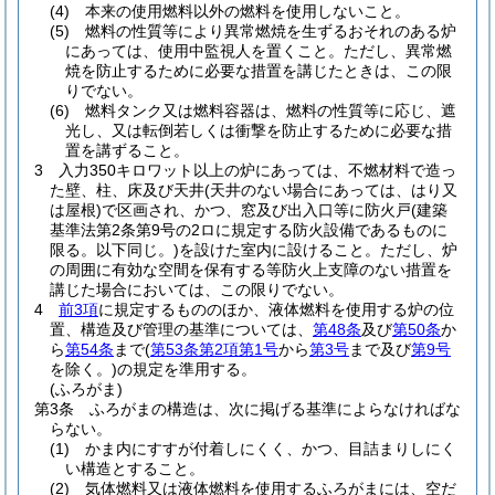
(4)
本来の使用燃料以外の燃料を使用しないこと。
(5)
燃料の性質等により異常燃焼を生ずるおそれのある炉
にあっては、使用中監視人を置くこと。
ただし、異常燃
焼を防止するために必要な措置を講じたときは、この限
りでない。
(6)
燃料タンク又は燃料容器は、燃料の性質等に応じ、遮
光し、又は転倒若しくは衝撃を防止するために必要な措
置を講ずること。
3
入力350キロワット以上の炉にあっては、不燃材料で造っ
た壁、柱、床及び天井
(天井のない場合にあっては、はり又
は屋根)
で区画され、かつ、窓及び出入口等に防火戸
(建築
基準法第2条第9号の2ロに規定する防火設備であるものに
限る。以下同じ。)
を設けた室内に設けること。
ただし、炉
の周囲に有効な空間を保有する等防火上支障のない措置を
講じた場合においては、この限りでない。
4
前3項
に規定するもののほか、液体燃料を使用する炉の位
置、構造及び管理の基準については、
第48条
及び
第50条
か
ら
第54条
まで
(
第53条第2項第1号
から
第3号
まで及び
第9号
を除く。)
の規定を準用する。
(ふろがま)
第3条
ふろがまの構造は、次に掲げる基準によらなければな
らない。
(1)
かま内にすすが付着しにくく、かつ、目詰まりしにく
い構造とすること。
(2)
気体燃料又は液体燃料を使用するふろがまには、空だ