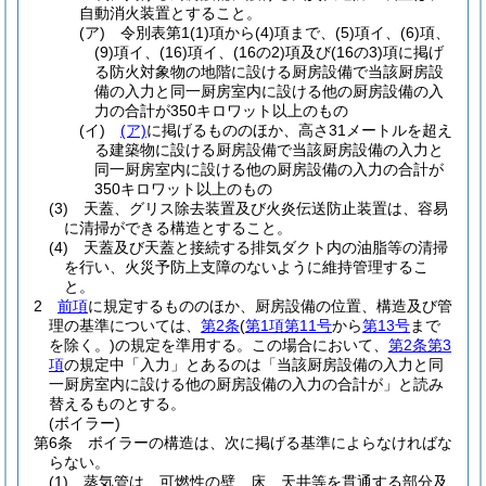
自動消火装置とすること。
(ア)
令別表第1
(1)
項から
(4)
項まで、
(5)
項イ、
(6)
項、
(9)
項イ、
(16)
項イ、
(16の2)
項及び
(16の3)
項に掲げ
る防火対象物の地階に設ける厨房設備で当該厨房設
備の入力と同一厨房室内に設ける他の厨房設備の入
力の合計が350キロワット以上のもの
(イ)
(ア)
に掲げるもののほか、高さ31メートルを超え
る建築物に設ける厨房設備で当該厨房設備の入力と
同一厨房室内に設ける他の厨房設備の入力の合計が
350キロワット以上のもの
(3)
天蓋、グリス除去装置及び火炎伝送防止装置は、容易
に清掃ができる構造とすること。
(4)
天蓋及び天蓋と接続する排気ダクト内の油脂等の清掃
を行い、火災予防上支障のないように維持管理するこ
と。
2
前項
に規定するもののほか、厨房設備の位置、構造及び管
理の基準については、
第2条
(
第1項第11号
から
第13号
まで
を除く。)
の規定を準用する。
この場合において、
第2条第3
項
の規定中「入力」とあるのは「当該厨房設備の入力と同
一厨房室内に設ける他の厨房設備の入力の合計が」と読み
替えるものとする。
(ボイラー)
第6条
ボイラーの構造は、次に掲げる基準によらなければな
らない。
(1)
蒸気管は、可燃性の壁、床、天井等を貫通する部分及