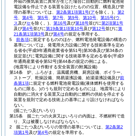
外箱の換気装置に異常が生じた場合に自動的に燃料電池発
電設備を停止できる装置を設けたものの位置、構造及び管
理の基準については、
第2条第1項第1号
(
ア
を除く。)
、
第2
号
、
第4号
、
第5号
、
第7号
、
第9号
、
第10号
、
第15号
(
ウ
、
ス
及び
セ
を除く。)
、
第16号
及び
第18号
並びに
第2項第1号
及び
第4号
並びに
第19条第1項第10号
及び
第12号
並びに
第
21条第1項第3号
及び
第4号
の規定を準用する。
5
前各項
に規定するもののほか、燃料電池発電設備の構造の
基準については、発電用火力設備に関する技術基準を定め
る省令
(平成9年通商産業省令第51号)
第30条及び第34条の
規定並びに電気設備に関する技術基準を定める省令
(平成9
年通商産業省令第52号)
第44条の規定の例による。
(地震等により作動する安全装置の附属設備)
第14条
炉、ふろがま、温風暖房機、厨房設備、ボイラー、
ストーブ、乾燥設備、簡易湯沸設備、給湯湯沸設備及び
前
条第1項
に規定する燃料電池発電設備
(液体燃料を使用する
ものに限る。)
のうち規則で定めるものには、地震等により
自動的に消火する装置又は自動的に燃料の供給を停止する
装置を規則で定める技術上の基準により設けなければなら
ない。
(掘ごたつ及びいろり)
第15条
掘ごたつの火床又はいろりの内面は、不燃材料で造
り、又は被覆しなければならない。
2
掘ごたつ及びいろりの管理の基準については、
第2条第2
項第1号
及び
第4号
の規定を準用する。