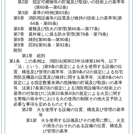
第2節
指定可燃物等の貯蔵及び取扱いの技術上の基準等
(第60条―第62条)
第3節
基準の特例
(第63条)
第5章
消防用設備等の設置及び維持の技術上の基準等
(第
64条・第65条)
第6章
避難及び防火の管理
(第66条―第77条)
第7章
屋外催しに係る防火管理
(第78条・第79条)
第8章
雑則
(第80条―第90条)
第9章
罰則
(第91条・第92条)
附則
第1章
総則
第1条
この条例は、消防法
(昭和23年法律第186号。以下
「法」という。)
第9条の規定による火を使用する設備の位
置、構造及び管理の基準等、法第9条の2の規定による住宅
用防災機器の設置及び維持に関する基準等、法第9条の4の
規定による指定数量未満の危険物の貯蔵及び取扱いの基準
等、法第17条第2項の規定による消防用設備等の技術上の
基準の付加並びに法第22条第4項の規定による火災に関す
る警報の発令中における火の使用の制限その他火災予防上
必要な事項を定めるものとする。
第2章
火を使用する設備の位置、構造及び管理の基準
等
第1節
火を使用する設備及びその使用に際し、火災
の発生のおそれのある設備の位置、構造及
び管理の基準