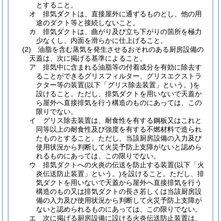
とすること。
オ
排気ダクトは、直接屋外に通ずるものとし、他の用
途のダクト等と接続しないこと。
カ
排気ダクトは、曲がり及び立ち下がりの箇所を極力
少なくし、内面を滑らかに仕上げること。
(2)
油脂を含む蒸気を発生させるおそれのある厨房設備の
天蓋は、次に掲げる基準によること。
ア
排気中に含まれる油脂等の付着成分を有効に除去す
ることができるグリスフィルター、グリスエクストラ
クター等の装置
(以下「グリス除去装置」という。)
を
設けること。
ただし、排気ダクトを用いないで天蓋か
ら屋外へ直接排気を行う構造のものにあっては、この
限りでない。
イ
グリス除去装置は、耐食性を有する鋼板又はこれと
同等以上の耐食性及び強度を有する不燃材料で造られ
たものとすること。
ただし、当該厨房設備の入力及び
使用状況から判断して火災予防上支障がないと認めら
れるものにあっては、この限りでない。
ウ
排気ダクトへの火炎の伝送を防止する装置
(以下「火
炎伝送防止装置」という。)
を設けること。
ただし、排
気ダクトを用いないで天蓋から屋外へ直接排気を行う
構造のもの又は排気ダクトの長さ若しくは当該厨房設
備の入力及び使用状況から判断して火災予防上支障が
ないと認められるものにあっては、この限りでない。
エ
次に掲げる厨房設備に設ける火炎伝送防止装置は、