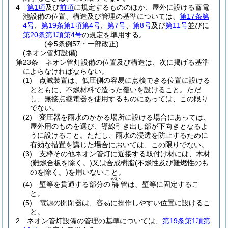
4
第1項
及び
前項
に規定するもののほか、屋外に設ける蓄電
池設備の位置、構造及び管理の基準については、
第17条第
4号
、
第19条第1項第4号
、
第7号
、
第8号
及び
第11号
並びに
第20条第1項第4号
の規定を準用する。
(令5条例57・一部改正)
(ネオン管灯設備)
第23条
ネオン管灯設備の位置及び構造は、次に掲げる基準
によらなければならない。
(1)
点滅装置は、低圧側の容易に点検できる位置に設ける
とともに、不燃材料で造った覆いを設けること。
ただ
し、無接点継電器を使用するものにあっては、この限り
でない。
(2)
変圧器を雨水のかかる場所に設ける場合にあっては、
屋外用のものを選び、導線引き出し部が下向きとなるよ
うに設けること。
ただし、雨水の浸透を防止するために
有効な措置を講じた場合においては、この限りでない。
(3)
支枠その他ネオン管灯に近接する取付け材には、木材
(難燃合板を除く。)
又は合成樹脂
(不燃性及び難燃性のも
のを除く。)
を用いないこと。
がい
(4)
壁等を貫通する部分の
管は、壁等に固定するこ
碍
と。
(5)
電源の開閉器は、容易に操作しやすい位置に設けるこ
と。
2
ネオン管灯設備の管理の基準については、
第19条第1項第