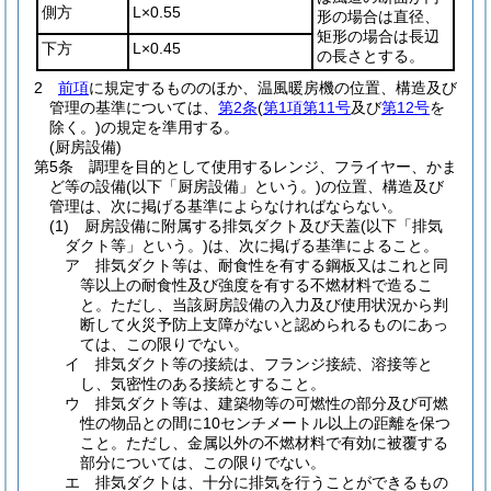
側方
L×0.55
形の場合は直径、
矩形の場合は長辺
下方
L×0.45
の長さとする。
2
前項
に規定するもののほか、温風暖房機の位置、構造及び
管理の基準については、
第2条
(
第1項第11号
及び
第12号
を
除く。)
の規定を準用する。
(厨房設備)
第5条
調理を目的として使用するレンジ、フライヤー、かま
ど等の設備
(以下「厨房設備」という。)
の位置、構造及び
管理は、次に掲げる基準によらなければならない。
(1)
厨房設備に附属する排気ダクト及び天蓋
(以下「排気
ダクト等」という。)
は、次に掲げる基準によること。
ア
排気ダクト等は、耐食性を有する鋼板又はこれと同
等以上の耐食性及び強度を有する不燃材料で造るこ
と。
ただし、当該厨房設備の入力及び使用状況から判
断して火災予防上支障がないと認められるものにあっ
ては、この限りでない。
イ
排気ダクト等の接続は、フランジ接続、溶接等と
し、気密性のある接続とすること。
ウ
排気ダクト等は、建築物等の可燃性の部分及び可燃
性の物品との間に10センチメートル以上の距離を保つ
こと。
ただし、金属以外の不燃材料で有効に被覆する
部分については、この限りでない。
エ
排気ダクトは、十分に排気を行うことができるもの