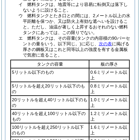
イ
燃料タンクは、地震等により容易に転倒又は落下し
ないように設けること。
ウ
燃料タンクとたき口との間には、2メートル以上の水
平距離を保つか、又は防火上有効な遮へいを設けるこ
と。
ただし、油温が著しく上昇するおそれのない燃料
タンクにあっては、この限りでない。
エ
燃料タンクは、その容量
(タンクの内容積の90パーセ
ントの量をいう。以下同じ。)
に応じ、
次の表
に掲げる
厚さの鋼板又はこれと同等以上の強度を有する金属板
で気密に造ること。
タンクの容量
板の厚さ
5リットル以下のもの
0.6ミリメートル以
上
5リットルを超え20リットル以下のも
0.8ミリメートル以
の
上
20リットルを超え40リットル以下のも
1.0ミリメートル以
の
上
40リットルを超え100リットル以下の
1.2ミリメートル以
もの
上
100リットルを超え250リットル以下
1.6ミリメートル以
のもの
上