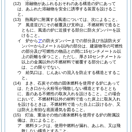
(12)
溶融物があふれるおそれのある構造の炉にあって
は、あふれた溶融物を安全に誘導する装置を設けるこ
と。
(13)
熱風炉に附属する風道については、次によること。
ア
風道並びにその被覆及び支枠は、不燃材料で造ると
ともに、風道の炉に近接する部分に防火ダンパーを設
けること。
イ
炉から
ア
の防火ダンパーまでの部分及び当該防火ダ
ンパーから2メートル以内の部分は、建築物等の可燃性
の部分及び可燃性の物品との間に15センチメートル以
上の距離を保つこと。
ただし、厚さ10センチメートル
以上の金属以外の不燃材料で被覆する部分にあって
は、この限りでない。
ウ
給気口は、じんあいの混入を防止する構造とするこ
と。
(14)
まき、石炭その他の固体燃料を使用する炉にあって
は、たき口から火粉等が飛散しない構造とするととも
に、蓋のある不燃性の取灰入れを設けること。
この場合
において、不燃材料以外の材料で造った床上に取灰入れ
を設けるときは、不燃材料で造った台上に設けるか、又
は防火上有効な底面通気を図ること。
(15)
灯油、重油その他の液体燃料を使用する炉の附属設
備は、次によること。
ア
燃料タンクは、使用中燃料が漏れ、あふれ、又は飛
散しない構造とすること。