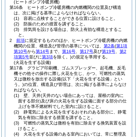
(ヒートポンプ冷暖房機)
第16条
ヒートポンプ冷暖房機の内燃機関の位置及び構造
は、次に掲げる基準によらなければならない。
(1)
容易に点検することができる位置に設けること。
(2)
防振のための措置を講ずること。
(3)
排気筒を設ける場合は、防火上有効な構造とするこ
と。
2
前項
に規定するもののほか、ヒートポンプ冷暖房機の内燃
機関の位置、構造及び管理の基準については、
第2条
(
第1項
第10号
から
第14号
まで、
第16号
、
第17号
及び
第19号
、
第2
項第5号
並びに
第3項
を除く。)
の規定を準用する。
(火花を生ずる設備)
第17条
グラビア印刷機、ゴムスプレッダー、起毛機、反毛
機その他その操作に際し火花を生じ、かつ、可燃性の蒸気
又は微粉を放出する設備
(以下「火花を生ずる設備」とい
う。)
の位置、構造及び管理は、次に掲げる基準によらなけ
ればならない。
(1)
壁、天井
(天井のない場合にあっては、屋根の室内に
面する部分)
及び床の火花を生ずる設備に面する部分の仕
上げを準不燃材料でした室内に設けること。
(2)
静電気による火花を生ずるおそれのある部分に、静電
気を有効に除去する措置を講ずること。
(3)
可燃性の蒸気又は微粉を有効に除去する換気装置を設
けること。
(4)
火花を生ずる設備のある室内においては、常に整理及