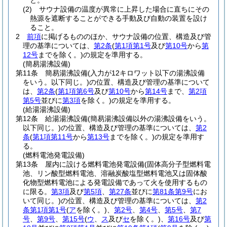
と。
(2)
サウナ設備の温度が異常に上昇した場合に直ちにその
熱源を遮断することができる手動及び自動の装置を設け
ること。
2
前項
に掲げるもののほか、サウナ設備の位置、構造及び管
理の基準については、
第2条
(
第1項第1号
及び
第10号
から
第
12号
までを除く。)
の規定を準用する。
(簡易湯沸設備)
第11条
簡易湯沸設備
(入力が12キロワット以下の湯沸設備
をいう。以下同じ。)
の位置、構造及び管理の基準について
は、
第2条
(
第1項第6号
及び
第10号
から
第14号
まで、
第2項
第5号
並びに
第3項
を除く。)
の規定を準用する。
(給湯湯沸設備)
第12条
給湯湯沸設備
(簡易湯沸設備以外の湯沸設備をいう。
以下同じ。)
の位置、構造及び管理の基準については、
第2
条
(
第1項第11号
から
第13号
までを除く。)
の規定を準用す
る。
(燃料電池発電設備)
第13条
屋内に設ける燃料電池発電設備
(固体高分子型燃料電
池、リン酸型燃料電池、溶融炭酸塩型燃料電池又は固体酸
化物型燃料電池による発電設備であって火を使用するもの
に限る。
第3項
及び
第5項
、
第27条
並びに
第81条第9号
にお
いて同じ。)
の位置、構造及び管理の基準については、
第2
条第1項第1号
(
ア
を除く。)
、
第2号
、
第4号
、
第5号
、
第7
号
、
第9号
、
第15号
(
ウ
、
ス
及び
セ
を除く。)
、
第16号
及び
第