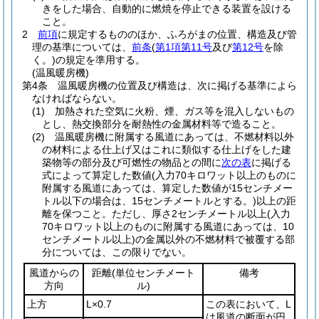
きをした場合、自動的に燃焼を停止できる装置を設ける
こと。
2
前項
に規定するもののほか、ふろがまの位置、構造及び管
理の基準については、
前条
(
第1項第11号
及び
第12号
を除
く。)
の規定を準用する。
(温風暖房機)
第4条
温風暖房機の位置及び構造は、次に掲げる基準によら
なければならない。
(1)
加熱された空気に火粉、煙、ガス等を混入しないもの
とし、熱交換部分を耐熱性の金属材料等で造ること。
(2)
温風暖房機に附属する風道にあっては、不燃材料以外
の材料による仕上げ又はこれに類似する仕上げをした建
築物等の部分及び可燃性の物品との間に
次の表
に掲げる
式によって算定した数値
(入力70キロワット以上のものに
附属する風道にあっては、算定した数値が15センチメー
トル以下の場合は、15センチメートルとする。)
以上の距
離を保つこと。
ただし、厚さ2センチメートル以上
(入力
70キロワット以上のものに附属する風道にあっては、10
センチメートル以上)
の金属以外の不燃材料で被覆する部
分については、この限りでない。
風道からの
距離
(単位センチメート
備考
方向
ル)
上方
L×0.7
この表において、L
は風道の断面が円