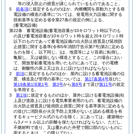
等の浸入防止の措置が講じられているものであること。
5
前各項
に規定するもののほか、内燃機関を原動力とする発
電設備の構造の基準については、発電用火力設備に関する
技術基準を定める省令第27条の規定の例による。
(蓄電池設備)
第22条
蓄電池設備
(蓄電池容量が10キロワット時以下のも
の及び蓄電池容量が10キロワット時を超え20キロワット時
以下のものであって蓄電池設備の出火防止措置及び延焼防
止措置に関する基準
(令和5年消防庁告示第7号)
第2に定める
ものを除く。以下同じ。)
は、地震等により容易に転倒し、
亀裂し、又は破損しない構造とすること。
この場合におい
て、開放形鉛蓄電池を用いたものにあっては、その電槽
は、耐酸性の床上又は台上に設けなければならない。
2
前項
に規定するもののほか、屋内に設ける蓄電池設備の位
置、構造及び管理の基準については、
第17条第4号
並びに
第19条第1項第1号
、
第3号
から
第8号
まで及び
第11号
の規定
を準用する。
3
第1項
に規定するもののほか、屋外に設ける蓄電池設備
(柱
上及び道路上に設ける電気事業者用のもの、蓄電池設備の
出火防止措置及び延焼防止措置に関する基準第3に定めるも
の並びに消防長が火災予防上支障がないと認める構造を有
するキュービクル式のものを除く。)
にあっては、建築物か
ら3メートル以上の距離を保たなければならない。
ただし、
不燃材料で造り、又は覆われた外壁で開口部のないものに
面するときは、この限りでない。