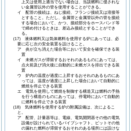
上又は使用上適当でない場合は、当該燃料に侵されな
い金属管以外の管を使用することができる。
イ
配管の接続は、ねじ接続、フランジ接続又は溶接等
とすること。
ただし、金属管と金属管以外の管を接続
する場合において、かつ、接続部分をホースバンド等
で締め付けるときは、差込み接続とすることができ
る。
(17)
液体燃料又は気体燃料を使用する炉にあっては、必
要に応じ次の安全装置を設けること。
ア
炎が立ち消えた場合等において安全を確保できる装
置
イ
未燃ガスが滞留するおそれのあるものにあっては、
点火前及び消火後に自動的に未燃ガスを排出できる装
置
ウ
炉内の温度が過度に上昇するおそれのあるものにあ
っては、温度が過度に上昇した場合において自動的に
燃焼を停止できる装置
エ
電気を使用して燃焼を制御する構造又は燃料の予熱
を行う構造のものにあっては、停電時において自動的
に燃料を停止できる装置
(18)
気体燃料を使用する炉の附属設備は、次によるこ
と。
ア
配管、計量器等は、電線、電気開閉器その他の電気
設備が設けられているパイプシャフト、ピットその他
の漏れた燃料が滞留するおそれのある場所には設けな