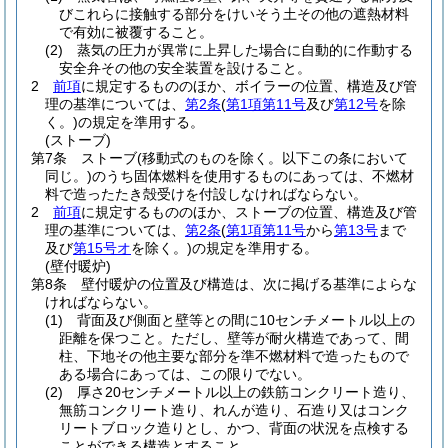
びこれらに接触する部分をけいそう土その他の遮熱材料
で有効に被覆すること。
(2)
蒸気の圧力が異常に上昇した場合に自動的に作動する
安全弁その他の安全装置を設けること。
2
前項
に規定するもののほか、ボイラーの位置、構造及び管
理の基準については、
第2条
(
第1項第11号
及び
第12号
を除
く。)
の規定を準用する。
(ストーブ)
第7条
ストーブ
(移動式のものを除く。以下この条において
同じ。)
のうち固体燃料を使用するものにあっては、不燃材
料で造ったたき殻受けを付設しなければならない。
2
前項
に規定するもののほか、ストーブの位置、構造及び管
理の基準については、
第2条
(
第1項第11号
から
第13号
まで
及び
第15号オ
を除く。)
の規定を準用する。
(壁付暖炉)
第8条
壁付暖炉の位置及び構造は、次に掲げる基準によらな
ければならない。
(1)
背面及び側面と壁等との間に10センチメートル以上の
距離を保つこと。
ただし、壁等が耐火構造であって、間
柱、下地その他主要な部分を準不燃材料で造ったもので
ある場合にあっては、この限りでない。
(2)
厚さ20センチメートル以上の鉄筋コンクリート造り、
無筋コンクリート造り、れんが造り、石造り又はコンク
リートブロック造りとし、かつ、背面の状況を点検する
ことができる構造とすること。