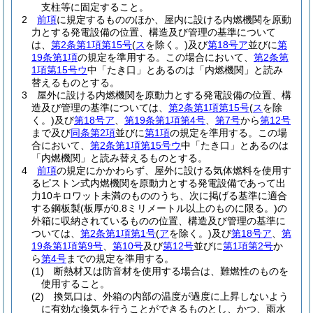
支柱等に固定すること。
2
前項
に規定するもののほか、屋内に設ける内燃機関を原動
力とする発電設備の位置、構造及び管理の基準について
は、
第2条第1項第15号
(
ス
を除く。)
及び
第18号ア
並びに
第
19条第1項
の規定を準用する。
この場合において、
第2条第
1項第15号ウ
中「たき口」とあるのは「内燃機関」と読み
替えるものとする。
3
屋外に設ける内燃機関を原動力とする発電設備の位置、構
造及び管理の基準については、
第2条第1項第15号
(
ス
を除
く。)
及び
第18号ア
、
第19条第1項第4号
、
第7号
から
第12号
まで及び
同条第2項
並びに
第1項
の規定を準用する。
この場
合において、
第2条第1項第15号ウ
中「たき口」とあるのは
「内燃機関」と読み替えるものとする。
4
前項
の規定にかかわらず、屋外に設ける気体燃料を使用す
るピストン式内燃機関を原動力とする発電設備であって出
力10キロワット未満のもののうち、次に掲げる基準に適合
する鋼板製
(板厚が0.8ミリメートル以上のものに限る。)
の
外箱に収納されているものの位置、構造及び管理の基準に
ついては、
第2条第1項第1号
(
ア
を除く。)
及び
第18号ア
、
第
19条第1項第9号
、
第10号
及び
第12号
並びに
第1項第2号
か
ら
第4号
までの規定を準用する。
(1)
断熱材又は防音材を使用する場合は、難燃性のものを
使用すること。
(2)
換気口は、外箱の内部の温度が過度に上昇しないよう
に有効な換気を行うことができるものとし、かつ、雨水