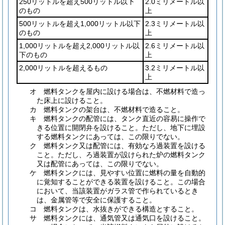
250リットルを超え500リットル以下
2.0ミリメートル以
のもの
上
500リットルを超え1,000リットル以下
2.3ミリメートル以
のもの
上
1,000リットルを超え2,000リットル以
2.6ミリメートル以
下のもの
上
2,000リットルを超えるもの
3.2ミリメートル以
上
オ
燃料タンクを屋内に設ける場合は、不燃材料で造っ
た床上に設けること。
カ
燃料タンクの架台は、不燃材料で造ること。
キ
燃料タンクの配管には、タンク直近の容易に操作で
きる位置に開閉弁を設けること。
ただし、地下に埋設
する燃料タンクにあっては、この限りでない。
ク
燃料タンク又は配管には、有効なろ過装置を設ける
こと。
ただし、ろ過装置が設けられた炉の燃料タンク
又は配管にあっては、この限りでない。
ケ
燃料タンクには、見やすい位置に燃料の量を自動的
に覚知することができる装置を設けること。
この場合
において、当該装置がガラス管で作られているとき
は、金属管等で安全に保護すること。
コ
燃料タンクは、水抜きができる構造とすること。
サ
燃料タンクには、通気管又は通気口を設けること。