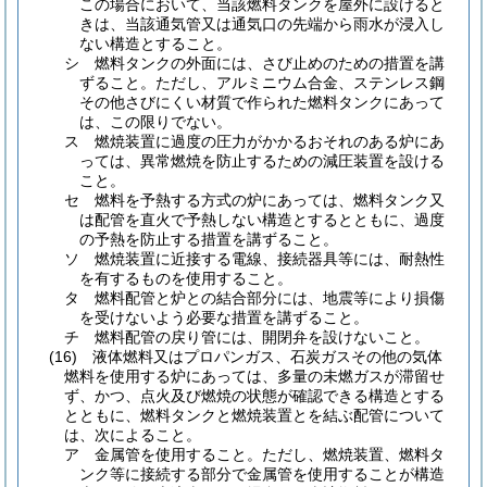
この場合において、当該燃料タンクを屋外に設けると
きは、当該通気管又は通気口の先端から雨水が浸入し
ない構造とすること。
シ
燃料タンクの外面には、さび止めのための措置を講
ずること。
ただし、アルミニウム合金、ステンレス鋼
その他さびにくい材質で作られた燃料タンクにあって
は、この限りでない。
ス
燃焼装置に過度の圧力がかかるおそれのある炉にあ
っては、異常燃焼を防止するための減圧装置を設ける
こと。
セ
燃料を予熱する方式の炉にあっては、燃料タンク又
は配管を直火で予熱しない構造とするとともに、過度
の予熱を防止する措置を講ずること。
ソ
燃焼装置に近接する電線、接続器具等には、耐熱性
を有するものを使用すること。
タ
燃料配管と炉との結合部分には、地震等により損傷
を受けないよう必要な措置を講ずること。
チ
燃料配管の戻り管には、開閉弁を設けないこと。
(16)
液体燃料又はプロパンガス、石炭ガスその他の気体
燃料を使用する炉にあっては、多量の未燃ガスが滞留せ
ず、かつ、点火及び燃焼の状態が確認できる構造とする
とともに、燃料タンクと燃焼装置とを結ぶ配管について
は、次によること。
ア
金属管を使用すること。
ただし、燃焼装置、燃料タ
ンク等に接続する部分で金属管を使用することが構造