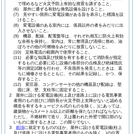
で埋めるなど火災予防上有効な措置を講ずること。
(6)
屋外に通ずる有効な換気設備を設けること。
(7)
見やすい箇所に変電設備がある旨を表示した標識を設
けること。
(8)
変電設備のある室内には、係員以外の者をみだりに出
入させないこと。
(9)
機器、配線、配電盤等は、それぞれ相互に防火上有効
な余裕を保持し、室内は、常に整理及び清掃に努め、油
ぼろその他の可燃物をみだりに放置しないこと。
(10)
定格電流の範囲内で使用すること。
(11)
必要な知識及び技能を有する者として消防長が指定
するものに必要に応じ設備の各部分の点検及び絶縁抵抗
等の測定試験を行わせ、不良箇所を発見したときは、直
ちに補修させるとともに、その結果を記録し、かつ、保
存すること。
(12)
変圧器、コンデンサーその他の機器及び配線は、堅
固に床、壁、支柱等に固定すること。
2
屋外に設ける変電設備
(柱上及び道路上に設ける電気事業
者用のもの並びに消防長が火災予防上支障がないと認める
構造を有するキュービクル式のものを除く。)
にあっては、
建築物から3メートル以上の距離を保たなければならない。
ただし、不燃材料で造り、又は覆われた外壁で開口部のな
いものに面するときは、この限りでない。
3
前項
に規定するもののほか、屋外に設ける変電設備
(柱上
及び道路上に設ける電気事業者用のものを除く。)
の位置、