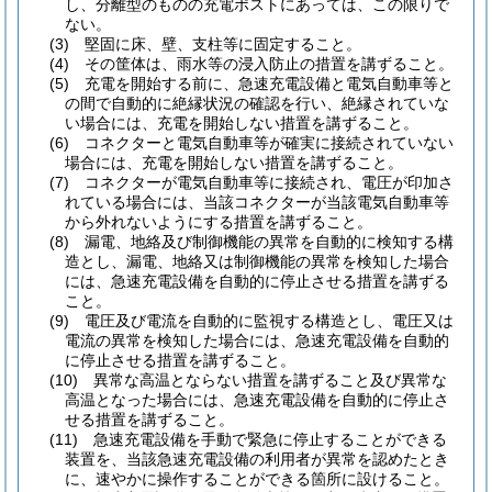
し、分離型のものの充電ポストにあっては、この限りで
ない。
(3)
堅固に床、壁、支柱等に固定すること。
(4)
その筐体は、雨水等の浸入防止の措置を講ずること。
(5)
充電を開始する前に、急速充電設備と電気自動車等と
の間で自動的に絶縁状況の確認を行い、絶縁されていな
い場合には、充電を開始しない措置を講ずること。
(6)
コネクターと電気自動車等が確実に接続されていない
場合には、充電を開始しない措置を講ずること。
(7)
コネクターが電気自動車等に接続され、電圧が印加さ
れている場合には、当該コネクターが当該電気自動車等
から外れないようにする措置を講ずること。
(8)
漏電、地絡及び制御機能の異常を自動的に検知する構
造とし、漏電、地絡又は制御機能の異常を検知した場合
には、急速充電設備を自動的に停止させる措置を講ずる
こと。
(9)
電圧及び電流を自動的に監視する構造とし、電圧又は
電流の異常を検知した場合には、急速充電設備を自動的
に停止させる措置を講ずること。
(10)
異常な高温とならない措置を講ずること及び異常な
高温となった場合には、急速充電設備を自動的に停止さ
せる措置を講ずること。
(11)
急速充電設備を手動で緊急に停止することができる
装置を、当該急速充電設備の利用者が異常を認めたとき
に、速やかに操作することができる箇所に設けること。