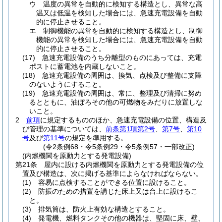
ウ
温度の異常を自動的に検知する構造とし、異常な高
温又は低温を検知した場合には、急速充電設備を自動
的に停止させること。
エ
制御機能の異常を自動的に検知する構造とし、制御
機能の異常を検知した場合には、急速充電設備を自動
的に停止させること。
(17)
急速充電設備のうち分離型のものにあっては、充電
ポストに蓄電池を内蔵しないこと。
(18)
急速充電設備の周囲は、換気、点検及び整備に支障
のないようにすること。
(19)
急速充電設備の周囲は、常に、整理及び清掃に努め
るとともに、油ぼろその他の可燃物をみだりに放置しな
いこと。
2
前項
に規定するもののほか、急速充電設備の位置、構造及
び管理の基準については、
前条第1項第2号
、
第7号
、
第10
号
及び
第11号
の規定を準用する。
(令2条例68・令5条例29・令5条例57・一部改正)
(内燃機関を原動力とする発電設備)
第21条
屋内に設ける内燃機関を原動力とする発電設備の位
置及び構造は、次に掲げる基準によらなければならない。
(1)
容易に点検することができる位置に設けること。
(2)
防振のための措置を講じた床上又は台上に設けるこ
と。
(3)
排気筒は、防火上有効な構造とすること。
(4)
発電機、燃料タンクその他の機器は、堅固に床、壁、