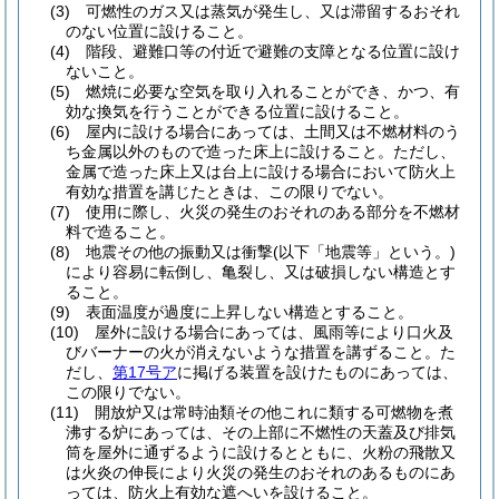
(3)
可燃性のガス又は蒸気が発生し、又は滞留するおそれ
のない位置に設けること。
(4)
階段、避難口等の付近で避難の支障となる位置に設け
ないこと。
(5)
燃焼に必要な空気を取り入れることができ、かつ、有
効な換気を行うことができる位置に設けること。
(6)
屋内に設ける場合にあっては、土間又は不燃材料のう
ち金属以外のもので造った床上に設けること。
ただし、
金属で造った床上又は台上に設ける場合において防火上
有効な措置を講じたときは、この限りでない。
(7)
使用に際し、火災の発生のおそれのある部分を不燃材
料で造ること。
(8)
地震その他の振動又は衝撃
(以下「地震等」という。)
により容易に転倒し、亀裂し、又は破損しない構造とす
ること。
(9)
表面温度が過度に上昇しない構造とすること。
(10)
屋外に設ける場合にあっては、風雨等により口火及
びバーナーの火が消えないような措置を講ずること。
た
だし、
第17号ア
に掲げる装置を設けたものにあっては、
この限りでない。
(11)
開放炉又は常時油類その他これに類する可燃物を煮
沸する炉にあっては、その上部に不燃性の天蓋及び排気
筒を屋外に通ずるように設けるとともに、火粉の飛散又
は火炎の伸長により火災の発生のおそれのあるものにあ
っては、防火上有効な遮へいを設けること。