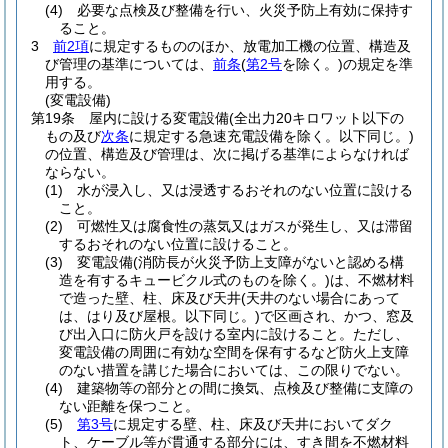
(4)
必要な点検及び整備を行い、火災予防上有効に保持す
ること。
3
前2項
に規定するもののほか、放電加工機の位置、構造及
び管理の基準については、
前条
(
第2号
を除く。)
の規定を準
用する。
(変電設備)
第19条
屋内に設ける変電設備
(全出力20キロワット以下の
もの及び
次条
に規定する急速充電設備を除く。以下同じ。)
の位置、構造及び管理は、次に掲げる基準によらなければ
ならない。
(1)
水が浸入し、又は浸透するおそれのない位置に設ける
こと。
(2)
可燃性又は腐食性の蒸気又はガスが発生し、又は滞留
するおそれのない位置に設けること。
(3)
変電設備
(消防長が火災予防上支障がないと認める構
造を有するキュービクル式のものを除く。)
は、不燃材料
で造った壁、柱、床及び天井
(天井のない場合にあって
は、はり及び屋根。以下同じ。)
で区画され、かつ、窓及
び出入口に防火戸を設ける室内に設けること。
ただし、
変電設備の周囲に有効な空間を保有するなど防火上支障
のない措置を講じた場合においては、この限りでない。
(4)
建築物等の部分との間に換気、点検及び整備に支障の
ない距離を保つこと。
(5)
第3号
に規定する壁、柱、床及び天井においてダク
ト、ケーブル等が貫通する部分には、すき間を不燃材料