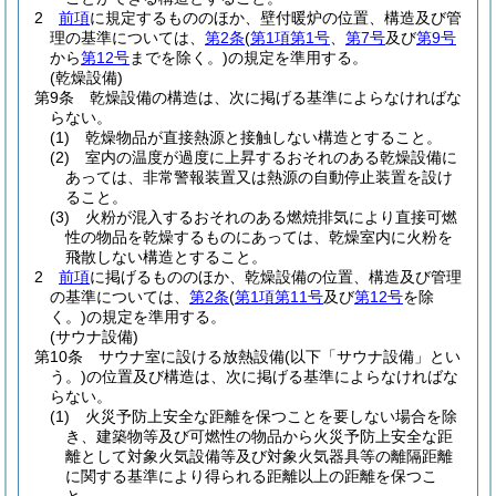
2
前項
に規定するもののほか、壁付暖炉の位置、構造及び管
理の基準については、
第2条
(
第1項第1号
、
第7号
及び
第9号
から
第12号
までを除く。)
の規定を準用する。
(乾燥設備)
第9条
乾燥設備の構造は、次に掲げる基準によらなければな
らない。
(1)
乾燥物品が直接熱源と接触しない構造とすること。
(2)
室内の温度が過度に上昇するおそれのある乾燥設備に
あっては、非常警報装置又は熱源の自動停止装置を設け
ること。
(3)
火粉が混入するおそれのある燃焼排気により直接可燃
性の物品を乾燥するものにあっては、乾燥室内に火粉を
飛散しない構造とすること。
2
前項
に掲げるもののほか、乾燥設備の位置、構造及び管理
の基準については、
第2条
(
第1項第11号
及び
第12号
を除
く。)
の規定を準用する。
(サウナ設備)
第10条
サウナ室に設ける放熱設備
(以下「サウナ設備」とい
う。)
の位置及び構造は、次に掲げる基準によらなければな
らない。
(1)
火災予防上安全な距離を保つことを要しない場合を除
き、建築物等及び可燃性の物品から火災予防上安全な距
離として対象火気設備等及び対象火気器具等の離隔距離
に関する基準により得られる距離以上の距離を保つこ