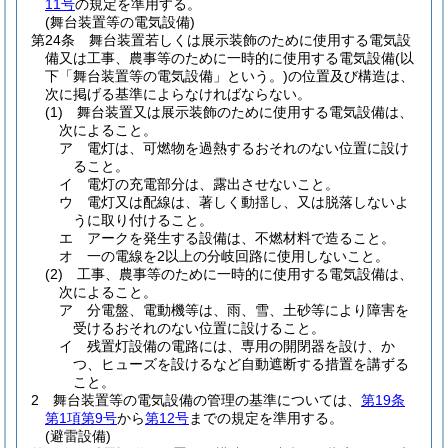
11号
の規定を準用する。
(舞台装置等の電気設備)
第24条
舞台装置若しくは展示装飾のために使用する電気設
備又は工事、農事等のために一時的に使用する電気設備
(以
下「舞台装置等の電気設備」という。)
の位置及び構造は、
次に掲げる基準によらなければならない。
(1)
舞台装置又は展示装飾のために使用する電気設備は、
次によること。
ア
電灯は、可燃物を過熱するおそれのない位置に設け
ること。
イ
電灯の充電部分は、露出させないこと。
ウ
電灯又は配線は、著しく動揺し、又は脱落しないよ
うに取り付けること。
エ
アークを発生する設備は、不燃材料で造ること。
オ
一の電線を2以上の分岐回路に使用しないこと。
(2)
工事、農事等のために一時的に使用する電気設備は、
次によること。
ア
分電盤、電動機等は、雨、雪、土砂等により障害を
受けるおそれのない位置に設けること。
イ
残置灯設備の電路には、専用の開閉器を設け、か
つ、ヒューズを設けるなど自動遮断する措置を講ずる
こと。
2
舞台装置等の電気設備の管理の基準については、
第19条
第1項第9号
から
第12号
までの規定を準用する。
(避雷設備)