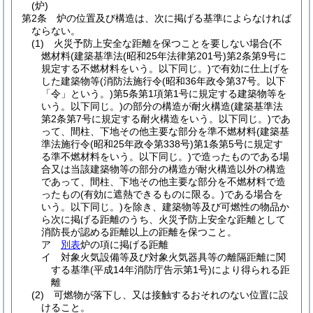
(炉)
第2条
炉の位置及び構造は、次に掲げる基準によらなければ
ならない。
(1)
火災予防上安全な距離を保つことを要しない場合
(不
燃材料
(建築基準法
(昭和25年法律第201号)
第2条第9号に
規定する不燃材料をいう。以下同じ。)
で有効に仕上げを
した建築物等
(消防法施行令
(昭和36年政令第37号。以下
「令」という。)
第5条第1項第1号に規定する建築物等を
いう。以下同じ。)
の部分の構造が耐火構造
(建築基準法
第2条第7号に規定する耐火構造をいう。以下同じ。)
であ
って、間柱、下地その他主要な部分を準不燃材料
(建築基
準法施行令
(昭和25年政令第338号)
第1条第5号に規定す
る準不燃材料をいう。以下同じ。)
で造ったものである場
合又は当該建築物等の部分の構造が耐火構造以外の構造
であって、間柱、下地その他主要な部分を不燃材料で造
ったもの
(有効に遮熱できるものに限る。)
である場合を
いう。以下同じ。)
を除き、建築物等及び可燃性の物品か
ら次に掲げる距離のうち、火災予防上安全な距離として
消防長が認める距離以上の距離を保つこと。
ア
別表
炉の項に掲げる距離
イ
対象火気設備等及び対象火気器具等の離隔距離に関
する基準
(平成14年消防庁告示第1号)
により得られる距
離
(2)
可燃物が落下し、又は接触するおそれのない位置に設
けること。