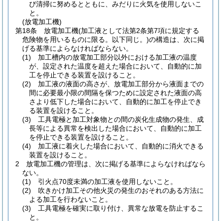
び清掃に努めるとともに、みだりに火気を使用しないこ
と。
(放電加工機)
第18条
放電加工機
(加工液として法第2条第7項に規定する
危険物を用いるものに限る。以下同じ。)
の構造は、次に掲
げる基準によらなければならない。
(1)
加工槽内の放電加工部分以外における加工液の温度
が、設定された温度を超えた場合において、自動的に加
工を停止できる装置を設けること。
(2)
加工液の液面の高さが、放電加工部分から液面までの
間に必要最小限の間隔を保つために設定された液面の高
さより低下した場合において、自動的に加工を停止でき
る装置を設けること。
(3)
工具電極と加工対象物との間の炭化生成物の発生、成
長等による異常を検出した場合において、自動的に加工
を停止できる装置を設けること。
(4)
加工液に着火した場合において、自動的に消火できる
装置を設けること。
2
放電加工機の管理は、次に掲げる基準によらなければなら
ない。
(1)
引火点70度未満の加工液を使用しないこと。
(2)
吹きかけ加工その他火災の発生のおそれのある方法に
よる加工を行わないこと。
(3)
工具電極を確実に取り付け、異常な放電を防止するこ
と。