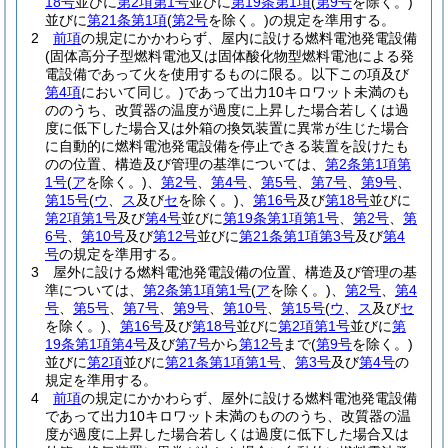
18号
並びに
第2項第1号
並びに
第19条第1項
(
第9号
を除く。)
並びに
第21条第1項
(
第2号
を除く。)
の規定を準用する。
2
前項
の規定にかかわらず、屋内に設ける燃料電池発電設備
(固体高分子型燃料電池又は固体酸化物型燃料電池による発
電設備であって火を使用するものに限る。以下この項及び
第4項
において同じ。)
であって出力10キロワット未満のも
ののうち、改質器の温度が過度に上昇した場合若しくは過
度に低下した場合又は外箱の換気装置に異常が生じた場合
に自動的に燃料電池発電設備を停止できる装置を設けたも
のの位置、構造及び管理の基準については、
第2条第1項第
1号
(
ア
を除く。)
、
第2号
、
第4号
、
第5号
、
第7号
、
第9号
、
第15号
(
ウ
、
ス
及び
セ
を除く。)
、
第16号
及び
第18号
並びに
第2項第1号
及び
第4号
並びに
第19条第1項第1号
、
第2号
、
第
6号
、
第10号
及び
第12号
並びに
第21条第1項第3号
及び
第4
号
の規定を準用する。
3
屋外に設ける燃料電池発電設備の位置、構造及び管理の基
準については、
第2条第1項第1号
(
ア
を除く。)
、
第2号
、
第4
号
、
第5号
、
第7号
、
第9号
、
第10号
、
第15号
(
ウ
、
ス
及び
セ
を除く。)
、
第16号
及び
第18号
並びに
第2項第1号
並びに
第
19条第1項第4号
及び
第7号
から
第12号
まで
(
第9号
を除く。)
並びに
第2項
並びに
第21条第1項第1号
、
第3号
及び
第4号
の
規定を準用する。
4
前項
の規定にかかわらず、屋外に設ける燃料電池発電設備
であって出力10キロワット未満のもののうち、改質器の温
度が過度に上昇した場合若しくは過度に低下した場合又は