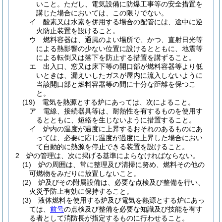
いこと。
ただし、電気設備に防爆工事等の安全措置を
講じた場合においては、この限りでない。
イ
酸素又は水素を併用する場合の配管には、途中に逆
火防止装置を設けること。
ウ
燃料容器は、通風のよい場所で、かつ、直射日光等
による熱影響の少ない位置に設けるとともに、地震等
による転倒又は落下を防止する措置を講ずること。
エ
出入口、窓又は床下等の開口部が燃料容器等より低
いときは、漏えいしたガスが屋内に流入しないように
当該開口部と燃料容器等の間に十分な距離を保つこ
と。
(19)
電気を熱源とする炉にあっては、次によること。
ア
電線、接続器具等は、耐熱性を有するものを使用す
るとともに、短絡を生じないように措置すること。
イ
炉内の温度が過度に上昇するおそれのあるものにあ
っては、必要に応じ温度が過度に上昇した場合におい
て自動的に熱源を停止できる装置を設けること。
2
炉の管理は、次に掲げる基準によらなければならない。
(1)
炉の周囲は、常に整理及び清掃に努め、燃料その他の
可燃物をみだりに放置しないこと。
(2)
炉及びその附属設備は、必要な点検及び整備を行い、
火災予防上有効に保持すること。
(3)
液体燃料を使用する炉及び電気を熱源とする炉にあっ
ては、
前号
の点検及び整備を必要な知識及び技能を有す
る者として消防長が指定するものに行わせること。