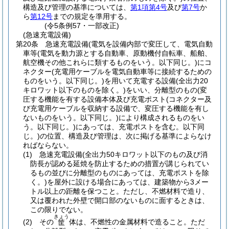
構造及び管理の基準については、
第1項第4号
及び
第7号
か
ら
第12号
までの規定を準用する。
(令5条例57・一部改正)
(急速充電設備)
第20条
急速充電設備
(電気を設備内部で変圧して、電気自動
車等
(電気を動力源とする自動車、原動機付自転車、船舶、
航空機その他これらに類するものをいう。以下同じ。)
にコ
ネクター
(充電用ケーブルを電気自動車等に接続するための
ものをいう。以下同じ。)
を用いて充電する設備
(全出力20
キロワット以下のものを除く。)
をいい、分離型のもの
(変
圧する機能を有する設備本体及び充電ポスト
(コネクター及
び充電用ケーブルを収納する設備で、変圧する機能を有し
ないものをいう。以下同じ。)
により構成されるものをい
う。以下同じ。)
にあっては、充電ポストを含む。以下同
じ。)
の位置、構造及び管理は、次に掲げる基準によらなけ
ればならない。
(1)
急速充電設備
(全出力50キロワット以下のもの及び消
防長が認める延焼を防止するための措置が講じられてい
るもの並びに分離型のものにあっては、充電ポストを除
く。)
を屋外に設ける場合にあっては、建築物から3メー
トル以上の距離を保つこと。
ただし、不燃材料で造り、
又は覆われた外壁で開口部のないものに面するときは、
この限りでない。
きょう
(2)
その
体は、不燃性の金属材料で造ること。
ただ
筐