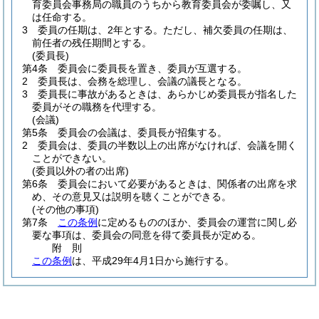
育委員会事務局の職員のうちから教育委員会が委嘱し、又
は任命する。
3
委員の任期は、2年とする。
ただし、補欠委員の任期は、
前任者の残任期間とする。
(委員長)
第4条
委員会に委員長を置き、委員が互選する。
2
委員長は、会務を総理し、会議の議長となる。
3
委員長に事故があるときは、あらかじめ委員長が指名した
委員がその職務を代理する。
(会議)
第5条
委員会の会議は、委員長が招集する。
2
委員会は、委員の半数以上の出席がなければ、会議を開く
ことができない。
(委員以外の者の出席)
第6条
委員会において必要があるときは、関係者の出席を求
め、その意見又は説明を聴くことができる。
(その他の事項)
第7条
この条例
に定めるもののほか、委員会の運営に関し必
要な事項は、委員会の同意を得て委員長が定める。
附
則
この条例
は、平成29年4月1日から施行する。