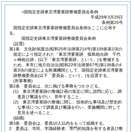
○国指定史跡東京湾要塞跡整備委員会条例
平成29年3月29日
条例第25号
国指定史跡東京湾要塞跡整備委員会条例をここに公布す
る。
国指定史跡東京湾要塞跡整備委員会条例
(設置)
第1条
文化財保護法
(昭和25年法律第214号)
第109条第1項の
規定により指定された「東京湾要塞跡 猿島砲台跡 千代
ヶ崎砲台跡」
(以下「東京湾要塞跡」という。)
を整備する
ため、本市に地方自治法
(昭和22年法律第67号)
第138条の4
第3項の規定による附属機関として、国指定史跡東京湾要塞
跡整備委員会
(以下「委員会」という。)
を設置する。
(所掌事務)
第2条
委員会は、次に掲げる事務をつかさどる。
(1)
東京湾要塞跡の整備計画の策定に関し諮問に応じ、調
査及び審議を行い、答申すること。
(2)
東京湾要塞跡の整備に関し、技術的な事項及び歴史的
な事項について調査及び審議を行い、実施機関に対して
意見を述べること。
(組織)
第3条
委員会は、委員10人以内をもって組織する。
2
委員は、市民、学識経験者、専門的知識を有する者及び教