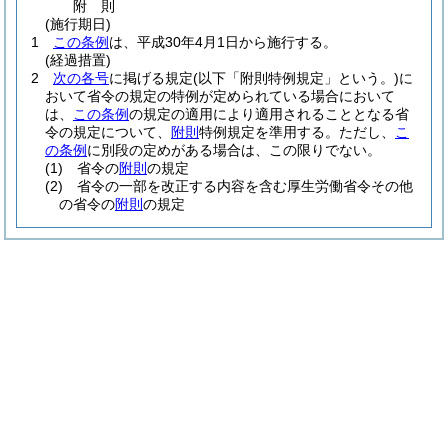
附
則
(施行期日)
1
この条例
は、平成30年4月1日から施行する。
(経過措置)
2
次の各号
に掲げる規定
(以下「附則特例規定」という。)
に
おいて省令の規定の特例が定められている場合において
は、
この条例
の規定の適用により適用されることとなる省
令の規定について、
附則
特例規定を準用する。
ただし、
こ
の条例
に別段の定めがある場合は、この限りでない。
(1)
省令の
附則
の規定
(2)
省令の一部を改正する内容を含む厚生労働省令その他
の省令の
附則
の規定