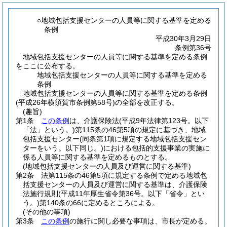
○地域包括支援センターの人員等に関する基準を定める
条例
平成30年3月29日
条例第36号
地域包括支援センターの人員等に関する基準を定める条例
をここに公布する。
地域包括支援センターの人員等に関する基準を定める
条例
地域包括支援センターの人員等に関する基準を定める条例
(平成26年横須賀市条例第58号)の全部を改正する。
(趣旨)
第1条
この条例
は、介護保険法
(平成9年法律第123号。以下
「法」という。)
第115条の46第5項の規定に基づき、地域
包括支援センター
(同条第1項に規定する地域包括支援セン
ターをいう。以下同じ。)
における包括的支援事業の実施に
係る人員等に関する基準を定めるものとする。
(地域包括支援センターの人員及び運営に関する基準)
第2条
法第115条の46第5項に規定する条例で定める地域包
括支援センターの人員及び運営に関する基準は、介護保険
法施行規則
(平成11年厚生省令第36号。以下「省令」とい
う。)
第140条の66に定めるところによる。
(その他の事項)
第3条
この条例
の施行に関し必要な事項は、市長が定める。