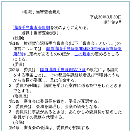
○退職手当審査会規則
平成30年3月30日
規則第9号
退職手当審査会規則
を次のように定める。
退職手当審査会規則
(総則)
第1条
横須賀市退職手当審査会
(以下「審査会」という。)
の
運営については、
職員退職手当条例
(昭和30年横須賀市条例
第3号)
に定めがあるもののほか、
この規則
の定めるところ
による。
(委員)
第2条
委員は、
職員退職手当条例第17条
の規定による諮問
をする事案ごとに、その都度学識経験者及び市職員のうち
から市長が委嘱し、又は任命する。
2
委員の任期は、諮問を受けた案件に係る答申をしたときま
でとする。
(委員長)
第3条
審査会に委員長を置き、委員が互選する。
2
委員長は、会務を総理し、会議の議長となる。
3
委員長に事故があるときは、あらかじめ委員長が指名した
委員がその職務を代理する。
(会議)
第4条
審査会の会議は、委員長が招集する。