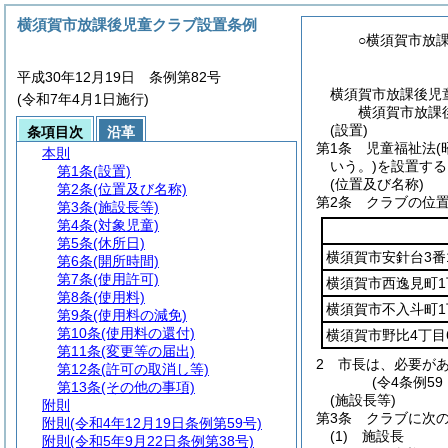
横須賀市放課後児童クラブ設置条例
○横須賀市放
平成30年12月19日 条例第82号
横須賀市放課後児
(令和7年4月1日施行)
横須賀市放課
(設置)
条項目次
沿革
第1条
児童福祉法
(
本則
いう。)
を設置する
第1条
(設置)
(位置及び名称)
第2条
(位置及び名称)
第2条
クラブの位
第3条
(施設長等)
第4条
(対象児童)
第5条
(休所日)
横須賀市安針台3番
第6条
(開所時間)
第7条
(使用許可)
横須賀市西逸見町1
第8条
(使用料)
横須賀市不入斗町1
第9条
(使用料の減免)
第10条
(使用料の還付)
横須賀市野比4丁目
第11条
(変更等の届出)
2
市長は、必要が
第12条
(許可の取消し等)
(令4条例5
第13条
(その他の事項)
(施設長等)
附則
第3条
クラブに次
附則
(令和4年12月19日条例第59号)
(1)
施設長
附則
(令和5年9月22日条例第38号)