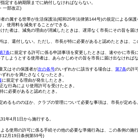
が指定する納期限までに納付しなければならない。
6・一部改正)
用者の属する世帯が生活保護法
(昭和25年法律第144号)
の規定による保護
り、使用料を減免することができる。
受けた者は、減免の理由が消滅したときは、遅滞なく市長にその旨を届
料は、還付しない。
ただし、市長が特に必要があると認めたときは、こ
第7条
に規定する許可に係る申請事項を変更したときは、速やかに市長
終了しようとする使用者は、あらかじめその旨を市長に届け出なければ
童又はその保護者が
次の各号
のいずれかに該当する場合は、
第7条
の許
いずれかを満たさなくなったとき。
書
に規定する理由が発生したとき。
正な行為により使用許可を受けたとき。
特に必要があると認めたとき。
定めるもののほか、クラブの管理について必要な事項は、市長が定める
31年4月1日から施行する。
による使用の許可に係る手続その他の必要な準備行為は、この条例の施
年12月19日
条例第59号)