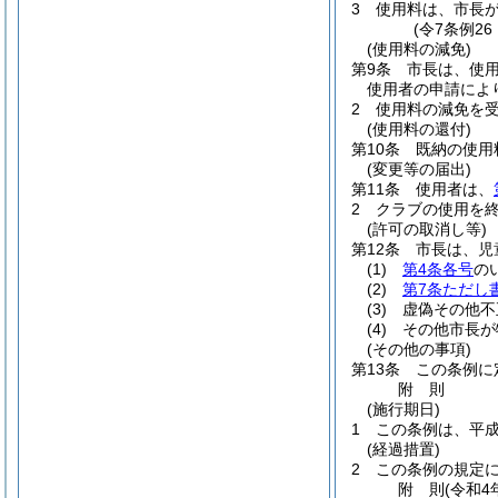
3
使用料は、市長
(令7条例2
(使用料の減免)
第9条
市長は、使
使用者の申請によ
2
使用料の減免を
(使用料の還付)
第10条
既納の使用
(変更等の届出)
第11条
使用者は、
2
クラブの使用を
(許可の取消し等)
第12条
市長は、児
(1)
第4条各号
の
(2)
第7条ただし
(3)
虚偽その他不
(4)
その他市長が
(その他の事項)
第13条
この条例に
附
則
(施行期日)
1
この条例は、平成
(経過措置)
2
この条例の規定
附
則
(令和4