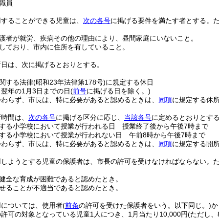
職員
用することができる児童は、
次の各号
に掲げる要件を満たす者とする。
護者が就労、疾病その他の理由により、昼間家庭にいないこと。
しており、市内に住所を有していること。
所日は、次に掲げるとおりとする。
関する法律
(昭和23年法律第178号)
に規定する休日
ら翌年の1月3日までの日
(
前号
に掲げる日を除く。)
かわらず、市長は、特に必要があると認めるときは、
同項
に規定する休
所時間は、
次の各号
に掲げる区分に応じ、
当該各号
に定めるとおりとす
する小学校において授業が行われる日 授業終了後から午後7時まで
する小学校において授業が行われない日 午前8時から午後7時まで
かわらず、市長は、特に必要があると認めるときは、
同項
に規定する開
用しようとする児童の保護者は、市長の許可を受けなければならない。
健全な育成が困難であると認めたとき。
せることが不適当であると認めたとき。
用については、使用者
(
前条
の許可を受けた保護者をいう。以下同じ。)
か
の許可の対象となっている児童1人につき、1月当たり10,000円
(ただし、