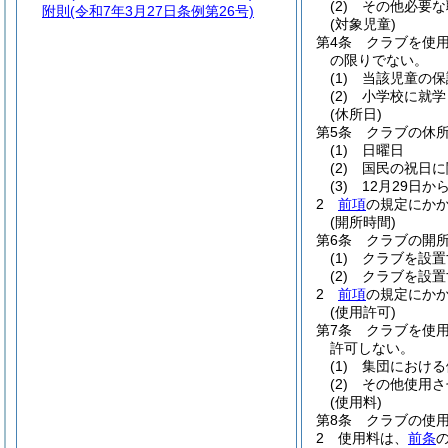
(2)
その他必要な
附則
(令和7年3月27日条例第26号)
(対象児童)
第4条
クラブを使
の限りでない。
(1)
当該児童の保
(2)
小学校に就学
(休所日)
第5条
クラブの休
(1)
日曜日
(2)
国民の祝日に
(3)
12月29日か
2
前項
の規定にか
(開所時間)
第6条
クラブの開
(1)
クラブを設置
(2)
クラブを設置
2
前項
の規定にか
(使用許可)
第7条
クラブを使
許可しない。
(1)
集団における
(2)
その他使用さ
(使用料)
第8条
クラブの使
2
使用料は、
前条