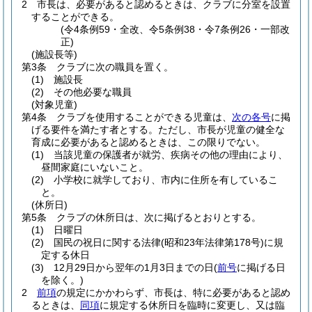
2
市長は、必要があると認めるときは、クラブに分室を設置
することができる。
(令4条例59・全改、令5条例38・令7条例26・一部改
正)
(施設長等)
第3条
クラブに次の職員を置く。
(1)
施設長
(2)
その他必要な職員
(対象児童)
第4条
クラブを使用することができる児童は、
次の各号
に掲
げる要件を満たす者とする。
ただし、市長が児童の健全な
育成に必要があると認めるときは、この限りでない。
(1)
当該児童の保護者が就労、疾病その他の理由により、
昼間家庭にいないこと。
(2)
小学校に就学しており、市内に住所を有しているこ
と。
(休所日)
第5条
クラブの休所日は、次に掲げるとおりとする。
(1)
日曜日
(2)
国民の祝日に関する法律
(昭和23年法律第178号)
に規
定する休日
(3)
12月29日から翌年の1月3日までの日
(
前号
に掲げる日
を除く。)
2
前項
の規定にかかわらず、市長は、特に必要があると認め
るときは、
同項
に規定する休所日を臨時に変更し、又は臨