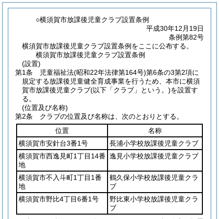
○横須賀市放課後児童クラブ設置条例
平成30年12月19日
条例第82号
横須賀市放課後児童クラブ設置条例をここに公布する。
横須賀市放課後児童クラブ設置条例
(設置)
第1条
児童福祉法
(昭和22年法律第164号)
第6条の3第2項に
規定する放課後児童健全育成事業を行うため、本市に横須
賀市放課後児童クラブ
(以下「クラブ」という。)
を設置す
る。
(位置及び名称)
第2条
クラブの位置及び名称は、次のとおりとする。
位置
名称
横須賀市安針台3番1号
長浦小学校放課後児童クラブ
横須賀市西逸見町1丁目14番
逸見小学校放課後児童クラブ
地
横須賀市不入斗町1丁目1番
鶴久保小学校放課後児童クラ
地
ブ
横須賀市野比4丁目6番1号
野比東小学校放課後児童クラ
ブ