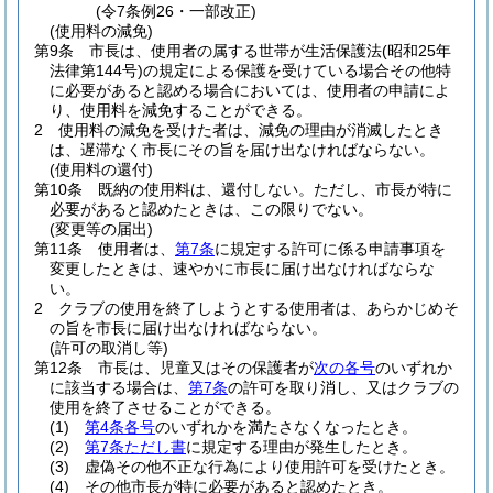
(令7条例26・一部改正)
(使用料の減免)
第9条
市長は、使用者の属する世帯が生活保護法
(昭和25年
法律第144号)
の規定による保護を受けている場合その他特
に必要があると認める場合においては、使用者の申請によ
り、使用料を減免することができる。
2
使用料の減免を受けた者は、減免の理由が消滅したとき
は、遅滞なく市長にその旨を届け出なければならない。
(使用料の還付)
第10条
既納の使用料は、還付しない。
ただし、市長が特に
必要があると認めたときは、この限りでない。
(変更等の届出)
第11条
使用者は、
第7条
に規定する許可に係る申請事項を
変更したときは、速やかに市長に届け出なければならな
い。
2
クラブの使用を終了しようとする使用者は、あらかじめそ
の旨を市長に届け出なければならない。
(許可の取消し等)
第12条
市長は、児童又はその保護者が
次の各号
のいずれか
に該当する場合は、
第7条
の許可を取り消し、又はクラブの
使用を終了させることができる。
(1)
第4条各号
のいずれかを満たさなくなったとき。
(2)
第7条ただし書
に規定する理由が発生したとき。
(3)
虚偽その他不正な行為により使用許可を受けたとき。
(4)
その他市長が特に必要があると認めたとき。