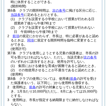
時に休所することができる。
(開所時間)
第6条
クラブの開所時間は、
次の各号
に掲げる区分に応じ、
当該各号
に定めるとおりとする。
(1)
クラブを設置する小学校において授業が行われる日
授業終了後から午後7時まで
(2)
クラブを設置する小学校において授業が行われない
日 午前8時から午後7時まで
2
前項
の規定にかかわらず、市長は、特に必要があると認め
るときは、
同項
に規定する開所時間を臨時に変更すること
ができる。
(使用許可)
第7条
クラブを使用しようとする児童の保護者は、市長の許
可を受けなければならない。
ただし、当該児童が
次の各号
のいずれかに該当するときは、使用を許可しない。
(1)
集団における健全な育成が困難であると認めたとき。
(2)
その他使用させることが不適当であると認めたとき。
(使用料)
第8条
クラブの使用については、使用者
(
前条
の許可を受け
た保護者をいう。以下同じ。)
から使用料を徴収する。
2
使用料は、
前条
の許可の対象となっている児童1人につ
き、1月当たり10,000円
(ただし、8月にあっては15,000円)
とする。
3
使用料は、市長が指定する納期限までに納付しなければな
らない。