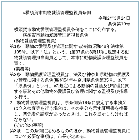
○横須賀市動物愛護管理監視員条例
令和2年3月24日
条例第19号
横須賀市動物愛護管理監視員条例をここに公布する。
横須賀市動物愛護管理監視員条例
(動物愛護管理監視員)
第1条
動物の愛護及び管理に関する法律
(昭和48年法律第
105号。以下「法」という。)
第37条の3第1項に規定する動
物愛護管理担当職員として、本市に動物愛護管理監視員を
置く。
(業務等)
第2条
動物愛護管理監視員は、法及び神奈川県動物の愛護及
び管理に関する条例
(昭和54年神奈川県条例第35号。以下
「県条例」という。)
の規定による動物の愛護及び管理に関
する事務その他動物の愛護及び管理に関する監視及び指導
を行う。
2
動物愛護管理監視員は、県条例第19条に規定する事務又
は立入検査等を行う場合は、その身分を示す証明書を携帯
し、関係者の請求があったときは、これを提示しなければ
ならない。
(その他の事項)
第3条
この条例に定めるもののほか、動物愛護管理監視員に
ついて必要な事項は、市長が定める。