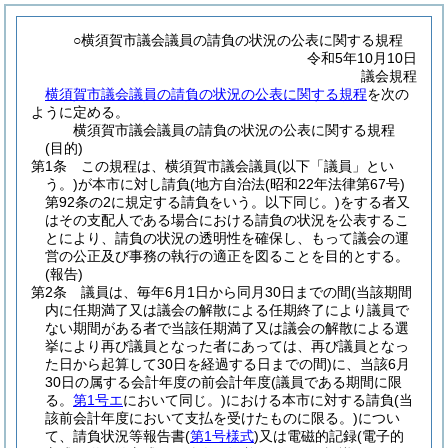
○横須賀市議会議員の請負の状況の公表に関する規程
令和5年10月10日
議会規程
横須賀市議会議員の請負の状況の公表に関する規程
を次の
ように定める。
横須賀市議会議員の請負の状況の公表に関する規程
(目的)
第1条
この規程は、横須賀市議会議員
(以下「議員」とい
う。)
が本市に対し請負
(地方自治法
(昭和22年法律第67号)
第92条の2に規定する請負をいう。以下同じ。)
をする者又
はその支配人である場合における請負の状況を公表するこ
とにより、請負の状況の透明性を確保し、もって議会の運
営の公正及び事務の執行の適正を図ることを目的とする。
(報告)
第2条
議員は、毎年6月1日から同月30日までの間
(当該期間
内に任期満了又は議会の解散による任期終了により議員で
ない期間がある者で当該任期満了又は議会の解散による選
挙により再び議員となった者にあっては、再び議員となっ
た日から起算して30日を経過する日までの間)
に、当該6月
30日の属する会計年度の前会計年度
(議員である期間に限
る。
第1号エ
において同じ。)
における本市に対する請負
(当
該前会計年度において支払を受けたものに限る。)
につい
て、請負状況等報告書
(
第1号様式
)
又は電磁的記録
(電子的