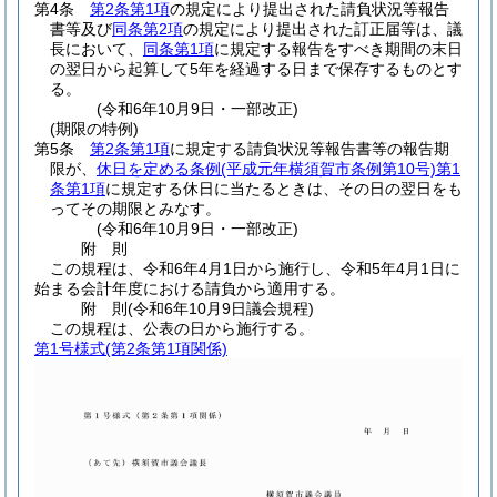
第4条
第2条第1項
の規定により提出された請負状況等報告
書等及び
同条第2項
の規定により提出された訂正届等は、議
長において、
同条第1項
に規定する報告をすべき期間の末日
の翌日から起算して5年を経過する日まで保存するものとす
る。
(令和6年10月9日・一部改正)
(期限の特例)
第5条
第2条第1項
に規定する請負状況等報告書等の報告期
限が、
休日を定める条例
(平成元年横須賀市条例第10号)
第1
条第1項
に規定する休日に当たるときは、その日の翌日をも
ってその期限とみなす。
(令和6年10月9日・一部改正)
附
則
この規程は、令和6年4月1日から施行し、令和5年4月1日に
始まる会計年度における請負から適用する。
附
則
(令和6年10月9日
議会規程)
この規程は、公表の日から施行する。
第1号様式
(第2条第1項関係)