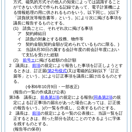
方式、磁気的方式その他人の知覚によっては認識すること
ができない方式で作られる記録であって、電子計算機によ
る情報処理の用に供されるものをいう。以下同じ。)
(以下
「請負状況等報告書等」という。)
により次に掲げる事項を
議長に報告するものとする。
(1)
請負ごとに、それぞれ次に掲げる事項
ア
契約締結日
イ
請負の対象とする役務、物件等
ウ
契約金額
(契約金額が定められているものに限る。)
エ
当該6月30日の属する会計年度の前会計年度におい
て支払を受けた総額
(2)
前号エ
に掲げる総額の合計額
2
議員は、
前項
の規定により報告した事項を訂正しようとす
るときは、訂正届
(
第2号様式
)
又は電磁的記録
(以下「訂正
届等」という。)
により訂正事項を議長に届け出るものとす
る。
(令和6年10月9日・一部改正)
(報告の一覧の作成及び公表)
第3条
議長は、
前条第1項
の規定による報告
(
同条第2項
の規
定による訂正事項の届出があった場合にあっては、訂正後
の報告をいう。)
の一覧を作成し、公表するものとする。
2
議長は、
前項
の規定による一覧の公表後に、当該一覧を訂
正するときは、削った部分を読むことのできるように字体
を残すものとする。
(報告等の保存)