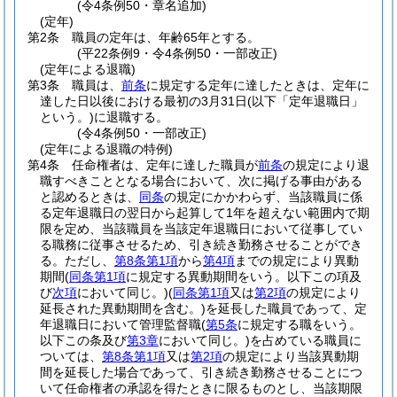
(令4条例50・章名追加)
(定年)
第2条
職員の定年は、年齢65年とする。
(平22条例9・令4条例50・一部改正)
(定年による退職)
第3条
職員は、
前条
に規定する定年に達したときは、定年に
達した日以後における最初の3月31日
(以下「定年退職日」
という。)
に退職する。
(令4条例50・一部改正)
(定年による退職の特例)
第4条
任命権者は、定年に達した職員が
前条
の規定により退
職すべきこととなる場合において、次に掲げる事由がある
と認めるときは、
同条
の規定にかかわらず、当該職員に係
る定年退職日の翌日から起算して1年を超えない範囲内で期
限を定め、当該職員を当該定年退職日において従事してい
る職務に従事させるため、引き続き勤務させることができ
る。
ただし、
第8条第1項
から
第4項
までの規定により異動
期間
(
同条第1項
に規定する異動期間をいう。以下この項及
び
次項
において同じ。)
(
同条第1項
又は
第2項
の規定により
延長された異動期間を含む。)
を延長した職員であって、定
年退職日において管理監督職
(
第5条
に規定する職をいう。
以下この条及び
第3章
において同じ。)
を占めている職員に
ついては、
第8条第1項
又は
第2項
の規定により当該異動期
間を延長した場合であって、引き続き勤務させることにつ
いて任命権者の承認を得たときに限るものとし、当該期限