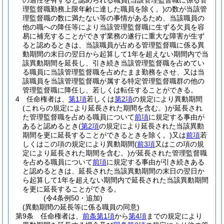
の適性を有すると認められる職員
(当該管理監督職に係る管
理監督職勤務上限年齢に達した職員を除く。)
の数が当該管
理監督職の数に満たない等の事情があるため、当該職員の
他の職への降任等により当該管理監督職に生ずる欠員を容
易に補充することができず業務の遂行に重大な障害が生ず
ると認めるときは、当該職員が占める管理監督職に係る異
動期間の末日の翌日から起算して1年を超えない期間内で当
該異動期間を延長し、引き続き当該管理監督職を占めてい
る職員に当該管理監督職を占めたまま勤務をさせ、又は当
該職員を当該管理監督職が属する特定管理監督職群の他の
管理監督職に降任し、若しくは転任することができる。
4
任命権者は、
第1項
若しくは
第2項
の規定により異動期間
(これらの規定により延長された期間を含む。)
が延長され
た管理監督職を占める職員について
前項
に規定する事由が
あると認めるとき
(
第2項
の規定により延長された当該異動
期間を更に延長することができるときを除く。)
又は
前項
若
しくはこの項の規定により異動期間
(
前3項
又はこの項の規
定により延長された期間を含む。)
が延長された管理監督職
を占める職員について
前項
に規定する事由が引き続きある
と認めるときは、延長された当該異動期間の末日の翌日か
ら起算して1年を超えない期間内で延長された当該異動期間
を更に延長することができる。
(令4条例50・追加)
(異動期間の延長等に係る職員の同意)
第9条
任命権者は、
前条第1項
から
第4項
までの規定により