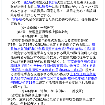
ついて、
第1項
の期限又は
第2項
の規定により延長された期
限が到来する前に
第1項各号
に掲げる事由がなくなったと認
めるときは、当該職員の同意を得て、期日を定めて当該期
限を繰り上げるものとする。
5
前各項
の規定を実施するために必要な手続は、任命権者が
定める。
(令4条例50・一部改正)
第3章
管理監督職勤務上限年齢制
(令4条例50・追加)
(管理監督職勤務上限年齢制の対象となる管理監督職)
第5条
法第28条の2第1項に規定する条例で定める職は、
職
員給与条例
(昭和26年横須賀市条例第5号)
第18条の2第1項
に規定する管理職手当を支給される職員の職
(保健所その他
任命権者が指定する施設等において医療業務に従事する医
師及び歯科医師が占める職を除く。)
、
市立高等学校の教育
職員及び市立中学校の任期付教育職員の給与等に関する条
例
(昭和30年横須賀市条例第16号)
第3条の2第1項
に規定す
る管理職手当を支給される職員の職及び
上下水道局企業職
員の給与の種類及び基準に関する条例
(昭和41年横須賀市条
例第51号)
第11条
に規定する管理職手当を支給される職員
の職とする。
(令4条例50・追加、令6条例45・一部改正)
(管理監督職勤務上限年齢)
第6条
法第28条の2第1項に規定する管理監督職勤務上限年
齢は、年齢60年とする。