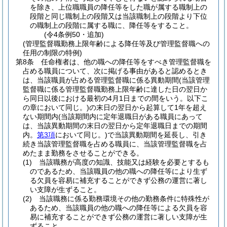
を除き、上位職職員の降任等をした職が属する職制上の
段階と同じ職制上の段階又は当該職制上の段階より下位
の職制上の段階に属する職に、降任等をすること。
(令4条例50・追加)
(管理監督職勤務上限年齢による降任等及び管理監督職への
任用の制限の特例)
第8条
任命権者は、他の職への降任等をすべき管理監督職を
占める職員について、次に掲げる事由があると認めるとき
は、当該職員が占める管理監督職に係る異動期間
(当該管理
監督職に係る管理監督職勤務上限年齢に達した日の翌日か
ら同日以後における最初の4月1日までの間をいう。以下こ
の章において同じ。)
の末日の翌日から起算して1年を超え
ない期間内
(当該期間内に定年退職日がある職員にあって
は、当該異動期間の末日の翌日から定年退職日までの期間
内。
第3項
において同じ。)
で当該異動期間を延長し、引き
続き当該管理監督職を占める職員に、当該管理監督職を占
めたまま勤務をさせることができる。
(1)
当該職務が高度の知識、技能又は経験を必要とするも
のであるため、当該職員の他の職への降任等により生ず
る欠員を容易に補充することができず公務の運営に著し
い支障が生ずること。
(2)
当該職務に係る勤務環境その他の勤務条件に特殊性が
あるため、当該職員の他の職への降任等による欠員を容
易に補充することができず公務の運営に著しい支障が生
ずること。