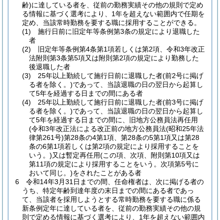
齢)
に達している者を、従前の勤務実績その他の規則で定め
る情報に基づく選考により、1年を超えない範囲内で任期を
定め、当該常時勤務を要する職に採用することができる。
(1)
施行日前に旧定年等条例第3条の規定により退職した
者
(2)
旧定年等条例第4条第1項若しくは第2項、令和3年改正
法附則第3条第5項又は附則第2項の規定により勤務した
後退職した者
(3)
25年以上勤続して施行日前に退職した者
(前2号に掲げ
る者を除く。)
であって、当該退職の日の翌日から起算し
て5年を経過する日までの間にある者
(4)
25年以上勤続して施行日前に退職した者
(前3号に掲げ
る者を除く。)
であって、当該退職の日の翌日から起算し
て5年を経過する日までの間に、旧地方公務員法再任用
(令和3年改正法による改正前の地方公務員法
(昭和25年法
律第261号)
第28条の4第1項、第28条の5第1項又は第28
条の6第1項若しくは第2項の規定により採用することを
いう。)
又は暫定再任用
(この項、次項、附則第10項又は
第11項の規定により採用することをいう。次項第5号に
おいて同じ。)
をされたことがある者
6
令和14年3月31日までの間、任命権者は、次に掲げる者の
うち、特定年齢到達年度の末日までの間にある者であっ
て、当該者を採用しようとする常時勤務を要する職に係る
新条例定年に達している者を、従前の勤務実績その他の規
則で定める情報に基づく選考により、1年を超えない範囲内