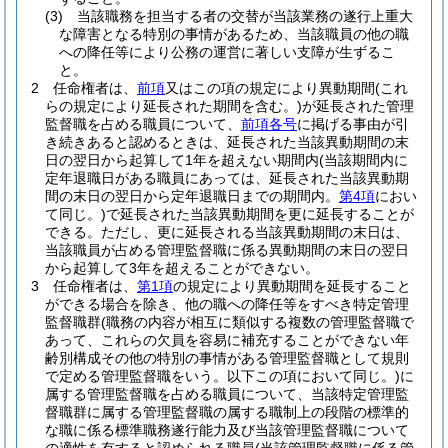
(3)
当該職務を担当する者の交替が当該業務の遂行上重大
な障害となる特別の事情があるため、当該職員の他の職
への降任等により公務の運営に著しい支障が生ずるこ
と。
2
任命権者は、
前項
又はこの項の規定により異動期間
(これ
らの規定により延長された期間を含む。)
が延長された管理
監督職を占める職員について、
前項各号
に掲げる事由が引
き続きあると認めるときは、延長された当該異動期間の末
日の翌日から起算して1年を超えない期間内
(当該期間内に
定年退職日がある職員にあっては、延長された当該異動期
間の末日の翌日から定年退職日までの期間内。
第4項
におい
て同じ。)
で延長された当該異動期間を更に延長することが
できる。
ただし、更に延長される当該異動期間の末日は、
当該職員が占める管理監督職に係る異動期間の末日の翌日
から起算して3年を超えることができない。
3
任命権者は、
第1項
の規定により異動期間を延長すること
ができる場合を除き、他の職への降任等をすべき特定管理
監督職群
(職務の内容が相互に類似する複数の管理監督職で
あって、これらの欠員を容易に補充することができない年
齢別構成その他の特別の事情がある管理監督職として規則
で定める管理監督職をいう。以下この項において同じ。)
に
属する管理監督職を占める職員について、当該特定管理監
督職群に属する管理監督職の属する職制上の段階の標準的
な職に係る標準職務遂行能力及び当該管理監督職について