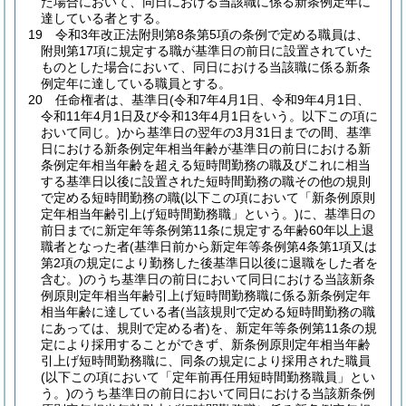
た場合において、同日における当該職に係る新条例定年に
達している者とする。
19
令和3年改正法附則第8条第5項の条例で定める職員は、
附則第17項に規定する職が基準日の前日に設置されていた
ものとした場合において、同日における当該職に係る新条
例定年に達している職員とする。
20
任命権者は、基準日
(令和7年4月1日、令和9年4月1日、
令和11年4月1日及び令和13年4月1日をいう。以下この項に
おいて同じ。)
から基準日の翌年の3月31日までの間、基準
日における新条例定年相当年齢が基準日の前日における新
条例定年相当年齢を超える短時間勤務の職及びこれに相当
する基準日以後に設置された短時間勤務の職その他の規則
で定める短時間勤務の職
(以下この項において「新条例原則
定年相当年齢引上げ短時間勤務職」という。)
に、基準日の
前日までに新定年等条例第11条に規定する年齢60年以上退
職者となった者
(基準日前から新定年等条例第4条第1項又は
第2項の規定により勤務した後基準日以後に退職をした者を
含む。)
のうち基準日の前日において同日における当該新条
例原則定年相当年齢引上げ短時間勤務職に係る新条例定年
相当年齢に達している者
(当該規則で定める短時間勤務の職
にあっては、規則で定める者)
を、新定年等条例第11条の規
定により採用することができず、新条例原則定年相当年齢
引上げ短時間勤務職に、同条の規定により採用された職員
(以下この項において「定年前再任用短時間勤務職員」とい
う。)
のうち基準日の前日において同日における当該新条例