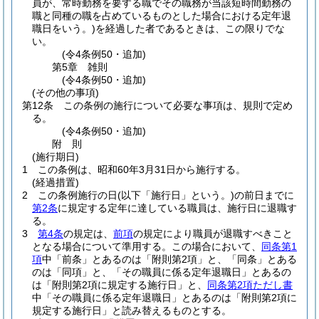
員が、常時勤務を要する職でその職務が当該短時間勤務の
職と同種の職を占めているものとした場合における定年退
職日をいう。)
を経過した者であるときは、この限りでな
い。
(令4条例50・追加)
第5章
雑則
(令4条例50・追加)
(その他の事項)
第12条
この条例の施行について必要な事項は、規則で定め
る。
(令4条例50・追加)
附
則
(施行期日)
1
この条例は、昭和60年3月31日から施行する。
(経過措置)
2
この条例施行の日
(以下「施行日」という。)
の前日までに
第2条
に規定する定年に達している職員は、施行日に退職す
る。
3
第4条
の規定は、
前項
の規定により職員が退職すべきこと
となる場合について準用する。
この場合において、
同条第1
項
中「前条」とあるのは「附則第2項」と、「同条」とある
のは「同項」と、「その職員に係る定年退職日」とあるの
は「附則第2項に規定する施行日」と、
同条第2項ただし書
中「その職員に係る定年退職日」とあるのは「附則第2項に
規定する施行日」と読み替えるものとする。