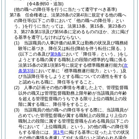
(令4条例50・追加)
(他の職への降任等を行うに当たって遵守すべき基準)
第7条
任命権者は、法第28条の2第4項に規定する他の職へ
の降任等
(以下この章において「他の職への降任等」とい
う。)
を行うに当たっては、法第13条、第15条、第23条の
3、第27条第1項及び第56条に定めるもののほか、次に掲げ
る基準を遵守しなければならない。
(1)
当該職員の人事評価の結果又は勤務の状況及び職務経
験等に基づき、降任又は転任
(降給を伴う転任に限る。)
(以下この条及び
第9条
において「降任等」という。)
をし
ようとする職の属する職制上の段階の標準的な職に係る
法第15条の2第1項第5号に規定する標準職務遂行能力
(
次
条第3項
において単に「標準職務遂行能力」という。)
及
び当該降任等をしようとする職についての適性を有する
と認められる職に、降任等をすること。
(2)
人事の計画その他の事情を考慮した上で、管理監督職
以外の職又は管理監督職勤務上限年齢が当該職員の年齢
を超える管理監督職のうちできる限り上位の職制上の段
階に属する職に、降任等をすること。
(3)
当該職員の他の職への降任等をする際に、当該職員が
占めていた管理監督職が属する職制上の段階より上位の
職制上の段階に属する管理監督職を占める職員
(以下この
号において「上位職職員」という。)
の他の職への降任等
もする場合には、
第1号
に掲げる基準に従った上での状況
その他の事情を考慮してやむを得ないと認められる場合