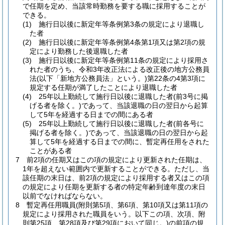
で任期を定め、当該常時勤務を要する職に採用することが
できる。
(1)
施行日以後に新定年等条例第3条の規定により退職し
た者
(2)
施行日以後に新定年等条例第4条第1項又は第2項の規
定により勤務した後退職した者
(3)
施行日以後に新定年等条例第11条の規定により採用さ
れた者のうち、令和3年改正法による改正後の地方公務員
法
(以下「新地方公務員法」という。)
第22条の4第3項に
規定する任期が満了したことにより退職した者
(4)
25年以上勤続して施行日以後に退職した者
(前3号に掲
げる者を除く。)
であって、当該退職の日の翌日から起算
して5年を経過する日までの間にある者
(5)
25年以上勤続して施行日以後に退職した者
(前各号に
掲げる者を除く。)
であって、当該退職の日の翌日から起
算して5年を経過する日までの間に、暫定再任用をされた
ことがある者
7
前2項の任期又はこの項の規定により更新された任期は、
1年を超えない範囲内で更新することができる。
ただし、当
該任期の末日は、前2項の規定により採用する者又はこの項
の規定により任期を更新する者の特定年齢到達年度の末日
以前でなければならない。
8
暫定再任用職員
(附則第5項、第6項、第10項又は第11項の
規定により採用された職員をいう。以下この項、次項、附
則第25項、第28項及び第29項において同じ。)
の前項の規