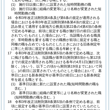
で定める職は、次に掲げる職とする。
(1)
施行日以後に新たに設置された短時間勤務の職
(2)
施行日以後に組織の変更等により名称が変更された短
時間勤務の職
16
令和3年改正法附則第4条及び第6条の規定が適用される
場合における令和3年改正法附則第8条第4項の規定により
読み替えて適用する新地方公務員法第22条の4第4項の条例
で定める年齢は、前項に規定する職が施行日の前日に設置
されていたものとした場合において、当該職を占める職員
が、常時勤務を要する職でその職務が前項に規定する職と
同種の職を占めているものとしたときにおける旧条例定年
に準じた前項に規定する職に係る年齢とする。
17
令和3年改正法附則第8条第5項の条例で定める職は、次
に掲げる職のうち、当該職が基準日
(附則第5項から第12項
までの規定が適用される間における各年の4月1日
(施行日を
除く。)
をいう。以下この項から附則第19項までにおいて同
じ。)
の前日に設置されていたものとした場合において、基
準日における新条例定年が基準日の前日における新条例定
年を超える職とする。
(1)
基準日以後に新たに設置された職
(短時間勤務の職を
含む。)
(2)
基準日以後に組織の変更等により名称が変更された職
(短時間勤務の職を含む。)
18
令和3年改正法附則第8条第5項の条例で定める者は、前
項に規定する職が基準日の前日に設置されていたものとし