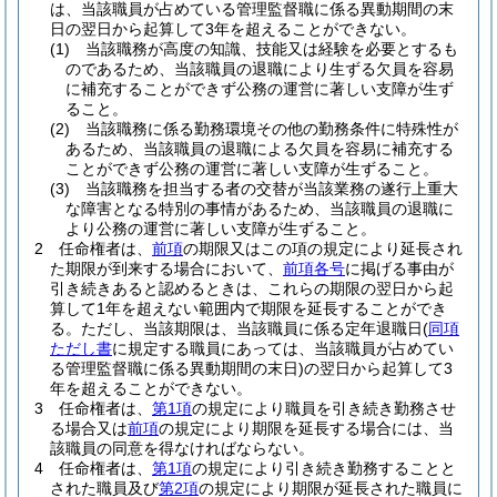
は、当該職員が占めている管理監督職に係る異動期間の末
日の翌日から起算して3年を超えることができない。
(1)
当該職務が高度の知識、技能又は経験を必要とするも
のであるため、当該職員の退職により生ずる欠員を容易
に補充することができず公務の運営に著しい支障が生ず
ること。
(2)
当該職務に係る勤務環境その他の勤務条件に特殊性が
あるため、当該職員の退職による欠員を容易に補充する
ことができず公務の運営に著しい支障が生ずること。
(3)
当該職務を担当する者の交替が当該業務の遂行上重大
な障害となる特別の事情があるため、当該職員の退職に
より公務の運営に著しい支障が生ずること。
2
任命権者は、
前項
の期限又はこの項の規定により延長され
た期限が到来する場合において、
前項各号
に掲げる事由が
引き続きあると認めるときは、これらの期限の翌日から起
算して1年を超えない範囲内で期限を延長することができ
る。
ただし、当該期限は、当該職員に係る定年退職日
(
同項
ただし書
に規定する職員にあっては、当該職員が占めてい
る管理監督職に係る異動期間の末日)
の翌日から起算して3
年を超えることができない。
3
任命権者は、
第1項
の規定により職員を引き続き勤務させ
る場合又は
前項
の規定により期限を延長する場合には、当
該職員の同意を得なければならない。
4
任命権者は、
第1項
の規定により引き続き勤務することと
された職員及び
第2項
の規定により期限が延長された職員に