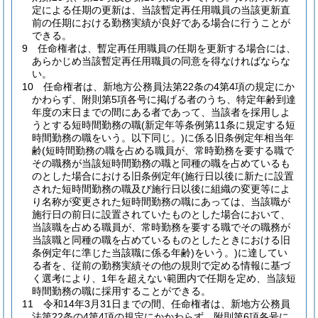
定による任期の更新は、当該暫定再任用職員の当該更新直
前の任期における勤務実績が良好である場合に行うことが
できる。
9
任命権者は、暫定再任用職員の任期を更新する場合には、
あらかじめ当該暫定再任用職員の同意を得なければならな
い。
10
任命権者は、新地方公務員法第22条の4第4項の規定にか
かわらず、附則第5項各号に掲げる者のうち、特定年齢到達
年度の末日までの間にある者であって、当該者を採用しよ
うとする短時間勤務の職
(新定年等条例第11条に規定する短
時間勤務の職をいう。以下同じ。)
に係る旧条例定年相当年
齢
(短時間勤務の職を占める職員が、常時勤務を要する職で
その職務が当該短時間勤務の職と同種の職を占めているも
のとした場合における旧条例定年
(施行日以後に新たに設置
された短時間勤務の職及び施行日以後に組織の変更等によ
り名称が変更された短時間勤務の職にあっては、当該職が
施行日の前日に設置されていたものとした場合において、
当該職を占める職員が、常時勤務を要する職でその職務が
当該職と同種の職を占めているものとしたときにおける旧
条例定年に準じた当該職に係る年齢)
をいう。)
に達してい
る者を、従前の勤務実績その他の規則で定める情報に基づ
く選考により、1年を超えない範囲内で任期を定め、当該短
時間勤務の職に採用することができる。
11
令和14年3月31日までの間、任命権者は、新地方公務員
法第22条の4第4項の規定にかかわらず、附則第6項各号に