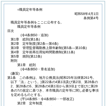
○職員定年等条例
昭和58年4月1日
条例第4号
職員定年等条例をここに公布する。
職員定年等条例
目次
(令4条例50・追加)
第1章
総則
(第1条)
第2章
定年制度
(第2条―第4条)
第3章
管理監督職勤務上限年齢制
(第5条―第10条)
第4章
定年前再任用短時間勤務制
(第11条)
第5章
雑則
(第12条)
附則
第1章
総則
(令4条例50・章名追加)
(趣旨)
第1条
この条例は、地方公務員法
(昭和25年法律第261号。
以下「法」という。)
第22条の4第1項及び第2項、第28条の
2、第28条の5、第28条の6第1項から第3項まで並びに第28
条の7の規定に基づき、本市職員の定年等に関し必要な事項
を定めるものとする。
(平14条例5・令4条例50・一部改正)
第2章
定年制度