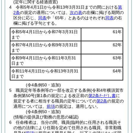
(定年に関する経過措置)
4
令和5年4月1日から令和13年3月31日までの間における
第
2条
の規定の適用については、
次の表
の左欄に掲げる期間の
区分に応じ、
同条
中「65年」とあるのはそれぞれ
同表
の右
欄に掲げる字句とする。
令和5年4月1日から令和7年3月31日
61年
まで
令和7年4月1日から令和9年3月31日
62年
まで
令和9年4月1日から令和11年3月31
63年
日まで
令和11年4月1日から令和13年3月31
64年
日まで
(令4条例50・追加)
5
職員定年等条例等の一部を改正する条例
(令和4年横須賀市
条例第50号)
第1条の規定による改正前の
第2条ただし書
に
規定する者に相当する職員の定年についての
第2条
の規定の
適用については、
前項
の規定は、適用しない。
(令4条例50・追加)
(情報の提供及び勤務の意思の確認)
6
任命権者は、当分の間、職員
(臨時的に任用される職員そ
の他の法律により任期を定めて任用される職員、非常勤職