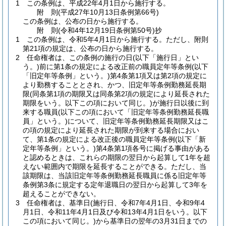
1
この条例は、平成22年4月1日から施行する。
附
則
(平成27年10月13日
条例第66号)
この条例は、公布の日から施行する。
附
則
(令和4年12月19日
条例第50号)
抄
1
この条例は、令和5年4月1日から施行する。
ただし、附則
第21項の規定は、公布の日から施行する。
2
任命権者は、この条例の施行の日
(以下「施行日」とい
う。)
前に第1条の規定による改正前の職員定年等条例
(以下
「旧定年等条例」という。)
第4条第1項又は第2項の規定に
より勤務することとされ、かつ、旧定年等条例勤務延長期
限
(同条第1項の期限又は同条第2項の規定により延長された
期限をいう。以下この項において同じ。)
が施行日以後に到
来する職員
(以下この項において「旧定年等条例勤務延長職
員」という。)
について、旧定年等条例勤務延長期限又はこ
の項の規定により延長された期限が到来する場合におい
て、第1条の規定による改正後の職員定年等条例
(以下「新
定年等条例」という。)
第4条第1項各号に掲げる事由がある
と認めるときは、これらの期限の翌日から起算して1年を超
えない範囲内で期限を延長することができる。
ただし、当
該期限は、当該旧定年等条例勤務延長職員に係る旧定年等
条例第3条に規定する定年退職日の翌日から起算して3年を
超えることができない。
3
任命権者は、基準日
(施行日、令和7年4月1日、令和9年4
月1日、令和11年4月1日及び令和13年4月1日をいう。以下
この項において同じ。)
から基準日の翌年の3月31日までの