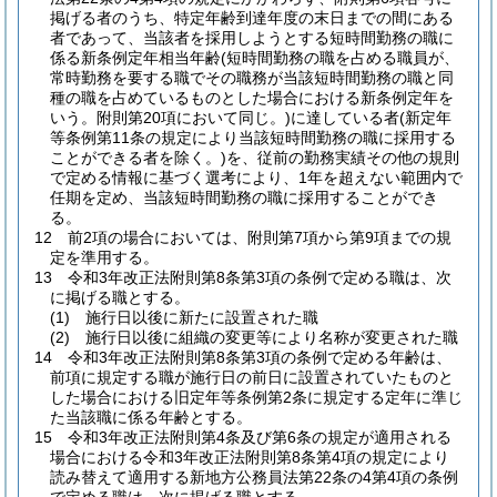
掲げる者のうち、特定年齢到達年度の末日までの間にある
者であって、当該者を採用しようとする短時間勤務の職に
係る新条例定年相当年齢
(短時間勤務の職を占める職員が、
常時勤務を要する職でその職務が当該短時間勤務の職と同
種の職を占めているものとした場合における新条例定年を
いう。附則第20項において同じ。)
に達している者
(新定年
等条例第11条の規定により当該短時間勤務の職に採用する
ことができる者を除く。)
を、従前の勤務実績その他の規則
で定める情報に基づく選考により、1年を超えない範囲内で
任期を定め、当該短時間勤務の職に採用することができ
る。
12
前2項の場合においては、附則第7項から第9項までの規
定を準用する。
13
令和3年改正法附則第8条第3項の条例で定める職は、次
に掲げる職とする。
(1)
施行日以後に新たに設置された職
(2)
施行日以後に組織の変更等により名称が変更された職
14
令和3年改正法附則第8条第3項の条例で定める年齢は、
前項に規定する職が施行日の前日に設置されていたものと
した場合における旧定年等条例第2条に規定する定年に準じ
た当該職に係る年齢とする。
15
令和3年改正法附則第4条及び第6条の規定が適用される
場合における令和3年改正法附則第8条第4項の規定により
読み替えて適用する新地方公務員法第22条の4第4項の条例