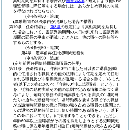
異動期間を延長する場合及び
同条第3項
の規定により他の管
理監督職に降任等をする場合には、あらかじめ職員の同意
を得なければならない。
(令4条例50・追加)
(異動期間の延長事由が消滅した場合の措置)
第10条
任命権者は、
第8条
の規定により異動期間を延長し
た場合において、当該異動期間の末日の到来前に当該異動
期間の延長の事由が消滅したときは、他の職への降任等を
するものとする。
(令4条例50・追加)
第4章
定年前再任用短時間勤務制
(令4条例50・追加)
(定年前再任用短時間勤務職員の任用)
第11条
任命権者は、年齢60年に達した日以後に退職
(臨時
的に任用される職員その他の法律により任期を定めて任用
される職員及び非常勤職員が退職する場合を除く。)
をした
者
(以下この条において「年齢60年以上退職者」という。)
を、従前の勤務実績その他の規則で定める情報に基づく選
考により、短時間勤務の職
(当該職を占める職員の1週間当
たりの通常の勤務時間が、常時勤務を要する職でその職務
が当該短時間勤務の職と同種の職を占める職員の1週間当た
りの通常の勤務時間に比し短い時間である職をいう。以下
この条において同じ。)
に採用することができる。
ただし、
年齢60年以上退職者がその者を採用しようとする短時間勤
務の職に係る定年退職日相当日
(短時間勤務の職を占める職