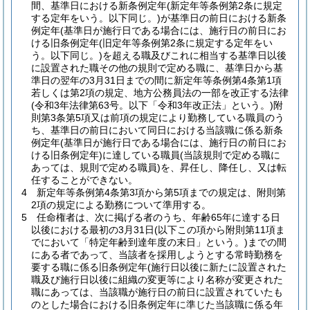
間、基準日における新条例定年
(新定年等条例第2条に規定
する定年をいう。以下同じ。)
が基準日の前日における新条
例定年(基準日が施行日である場合には、施行日の前日にお
ける旧条例定年
(旧定年等条例第2条に規定する定年をい
う。以下同じ。)
を超える職及びこれに相当する基準日以後
に設置された職その他の規則で定める職に、基準日から基
準日の翌年の3月31日までの間に新定年等条例第4条第1項
若しくは第2項の規定、地方公務員法の一部を改正する法律
(令和3年法律第63号。以下「令和3年改正法」という。)
附
則第3条第5項又は前項の規定により勤務している職員のう
ち、基準日の前日において同日における当該職に係る新条
例定年
(基準日が施行日である場合には、施行日の前日にお
ける旧条例定年)
に達している職員
(当該規則で定める職に
あっては、規則で定める職員)
を、昇任し、降任し、又は転
任することができない。
4
新定年等条例第4条第3項から第5項までの規定は、附則第
2項の規定による勤務について準用する。
5
任命権者は、次に掲げる者のうち、年齢65年に達する日
以後における最初の3月31日
(以下この項から附則第11項ま
でにおいて「特定年齢到達年度の末日」という。)
までの間
にある者であって、当該者を採用しようとする常時勤務を
要する職に係る旧条例定年
(施行日以後に新たに設置された
職及び施行日以後に組織の変更等により名称が変更された
職にあっては、当該職が施行日の前日に設置されていたも
のとした場合における旧条例定年に準じた当該職に係る年