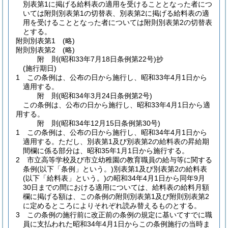
別表第1に掲げる給料表の適用を受けることとなった者につ
いては附則別表第1の切替表、別表第2に掲げる給料表の適
用を受けることとなった者については附則別表第2の切替表
とする。
附則別表第1
(略)
附則別表第2
(略)
附
則
(昭和33年7月18日
条例第22号)
抄
(施行期日)
1
この条例は、公布の日から施行し、昭和33年4月1日から
適用する。
附
則
(昭和34年3月24日
条例第2号)
この条例は、公布の日から施行し、昭和33年4月1日から適
用する。
附
則
(昭和34年12月15日
条例第30号)
1
この条例は、公布の日から施行し、昭和34年4月1日から
適用する。
ただし、別表第1及び別表第2の給料表の昇給期
間欄に係る部分は、昭和35年1月1日から施行する。
2
市立高等学校及び市立幼稚園の教育職員の給与等に関する
条例
(以下「条例」という。)
別表第1及び別表第2の給料表
(以下「給料表」という。)
の昭和34年4月1日から同年9月
30日までの間における適用については、給料表の給料月額
欄に掲げる額は、この条例の附則別表第1及び附則別表第2
に定めるところによりそれぞれ読み替えるものとする。
3
この条例の施行前に改正前の条例の規定に基いてすでに職
員に支払われた昭和34年4月1日からこの条例施行の当時ま