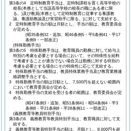
第3条の4
定時制教育手当は、定時制課程を置く高等学校の
校長
(本務として当該高等学校の校長の職にある者に限
る。)
及び教員
(本務として定時制教育に従事する養護教
諭、養護助教諭及び実習助手に限る。)
に対して支給する。
2
定時制教育手当の額は月額とし、手当の額は、教育委員会
が定める。
(昭35条例32・追加、昭46条例5・平5条例41・平17
条例9・一部改正)
(特殊勤務手当)
第3条の5
特殊勤務手当は、教育職員の勤務に対して給与上
特別の考慮を必要とする場合において、その特殊性を給料
で考慮することが適当でない場合又は勤務に対する特別の
考慮を必要とする場合にその特殊性に応じて支給する。
2
特殊勤務手当の種類は、教員特殊業務手当及び教育業務連
絡調整手当とする。
3
特殊勤務手当の額は日額とし、7,500円を超えない範囲内
において教育委員会が定める。
4
特殊勤務手当の支給を受ける者の範囲は、教育委員会が定
める。
(昭47条例3・追加、昭51条例41・昭54条例4・平3
条例8・平21条例8・平28条例11・一部改正)
(義務教育等教員特別手当)
第3条の6
義務教育等教員特別手当は、教育職員に対して支
給する。
2
義務教育等教員特別手当の額は、月額とし、8,000円を超