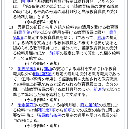
は、
同項
中「基礎給料月額と特定日給料月額」とあるの
は、「第3条第2項の規定により当該教育職員の属する職務
の級における最高の号給の給料月額と当該教育職員の受け
る給料月額」とする。
(令4条例54・追加)
11
異動日の前日から引き続き給料表の適用を受ける教育職
員
(
附則第7項
の規定の適用を受ける教育職員に限り、
附則
第9項
に規定する教育職員を除く。)
であって、
同項
の規定
による給料を支給される教育職員との権衡上必要があると
認められる教育職員には、当分の間、当該教育職員の受け
る給料月額のほか、
前2項
の規定に準じて算出した額を給料
として支給する。
(令4条例54・追加)
12
附則第9項
又は
前項
の規定による給料を支給される教育
職員以外の
附則第7項
の規定の適用を受ける教育職員であっ
て、任用の事情を考慮して当該給料を支給される教育職員
との権衡上必要があると認められる教育職員には、当分の
間、当該教育職員の受ける給料月額のほか、
前3項
の規定に
準じて算出した額を給料として支給する。
(令4条例54・追加)
13
附則第7項
の規定による給料月額、
附則第9項
の規定によ
る給料その他
附則第7項
から
前項
までの規定の施行に関し必
要な事項は、
職員給与条例
の規定の適用を受ける職員の給
与の例による。
(令4条例54・追加)