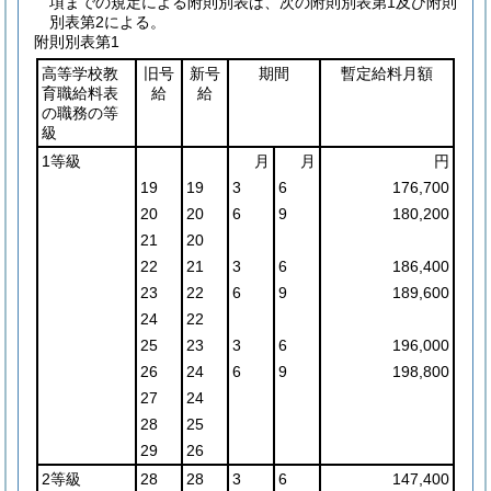
項までの規定による附則別表は、次の附則別表第1及び附則
別表第2による。
附則別表第1
高等学校教
旧号
新号
期間
暫定給料月額
育職給料表
給
給
の職務の等
級
1等級
月
月
円
19
19
3
6
176,700
20
20
6
9
180,200
21
20
22
21
3
6
186,400
23
22
6
9
189,600
24
22
25
23
3
6
196,000
26
24
6
9
198,800
27
24
28
25
29
26
2等級
28
28
3
6
147,400