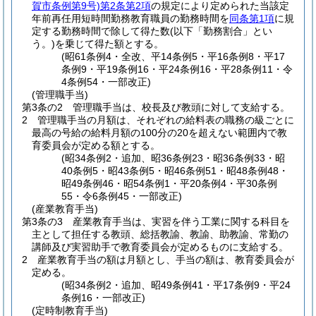
賀市条例第9号)
第2条第2項
の規定により定められた当該定
年前再任用短時間勤務教育職員の勤務時間を
同条第1項
に規
定する勤務時間で除して得た数
(以下「勤務割合」とい
う。)
を乗じて得た額とする。
(昭61条例4・全改、平14条例5・平16条例8・平17
条例9・平19条例16・平24条例16・平28条例11・令
4条例54・一部改正)
(管理職手当)
第3条の2
管理職手当は、校長及び教頭に対して支給する。
2
管理職手当の月額は、それぞれの給料表の職務の級ごとに
最高の号給の給料月額の100分の20を超えない範囲内で教
育委員会が定める額とする。
(昭34条例2・追加、昭36条例23・昭36条例33・昭
40条例5・昭43条例5・昭46条例51・昭48条例48・
昭49条例46・昭54条例1・平20条例4・平30条例
55・令6条例45・一部改正)
(産業教育手当)
第3条の3
産業教育手当は、実習を伴う工業に関する科目を
主として担任する教頭、総括教諭、教諭、助教諭、常勤の
講師及び実習助手で教育委員会が定めるものに支給する。
2
産業教育手当の額は月額とし、手当の額は、教育委員会が
定める。
(昭34条例2・追加、昭49条例41・平17条例9・平24
条例16・一部改正)
(定時制教育手当)