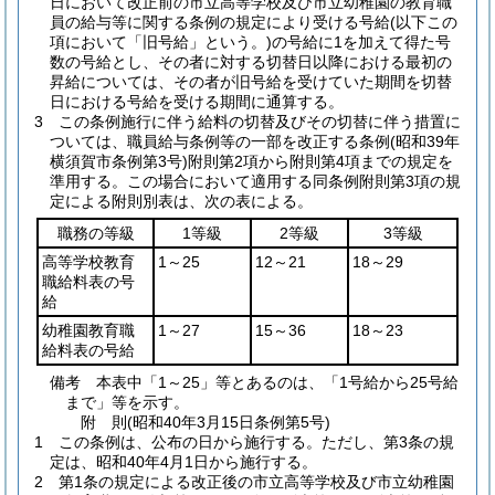
日において改正前の市立高等学校及び市立幼稚園の教育職
員の給与等に関する条例の規定により受ける号給
(以下この
項において「旧号給」という。)
の号給に1を加えて得た号
数の号給とし、その者に対する切替日以降における最初の
昇給については、その者が旧号給を受けていた期間を切替
日における号給を受ける期間に通算する。
3
この条例施行に伴う給料の切替及びその切替に伴う措置に
ついては、職員給与条例等の一部を改正する条例
(昭和39年
横須賀市条例第3号)
附則第2項から附則第4項までの規定を
準用する。
この場合において適用する同条例附則第3項の規
定による附則別表は、次の表による。
職務の等級
1等級
2等級
3等級
高等学校教育
1～25
12～21
18～29
職給料表の号
給
幼稚園教育職
1～27
15～36
18～23
給料表の号給
備考 本表中「1～25」等とあるのは、「1号給から25号給
まで」等を示す。
附
則
(昭和40年3月15日
条例第5号)
1
この条例は、公布の日から施行する。
ただし、第3条の規
定は、昭和40年4月1日から施行する。
2
第1条の規定による改正後の市立高等学校及び市立幼稚園