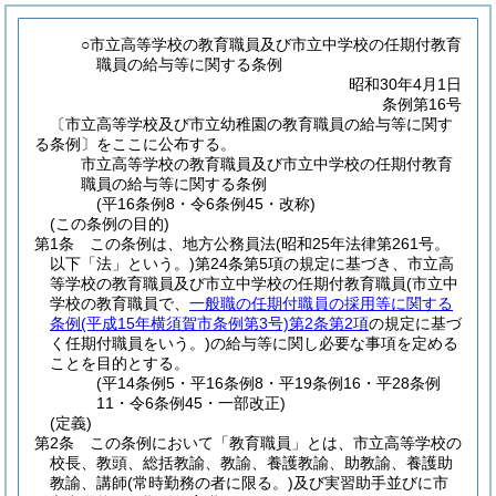
○市立高等学校の教育職員及び市立中学校の任期付教育
職員の給与等に関する条例
昭和30年4月1日
条例第16号
〔市立高等学校及び市立幼稚園の教育職員の給与等に関す
る条例〕をここに公布する。
市立高等学校の教育職員及び市立中学校の任期付教育
職員の給与等に関する条例
(平16条例8・令6条例45・改称)
(この条例の目的)
第1条
この条例は、地方公務員法
(昭和25年法律第261号。
以下「法」という。)
第24条第5項の規定に基づき、市立高
等学校の教育職員及び市立中学校の任期付教育職員
(市立中
学校の教育職員で、
一般職の任期付職員の採用等に関する
条例
(平成15年横須賀市条例第3号)
第2条第2項
の規定に基づ
く任期付職員をいう。)
の給与等に関し必要な事項を定める
ことを目的とする。
(平14条例5・平16条例8・平19条例16・平28条例
11・令6条例45・一部改正)
(定義)
第2条
この条例において「教育職員」とは、市立高等学校の
校長、教頭、総括教諭、教諭、養護教諭、助教諭、養護助
教諭、講師
(常時勤務の者に限る。)
及び実習助手並びに市