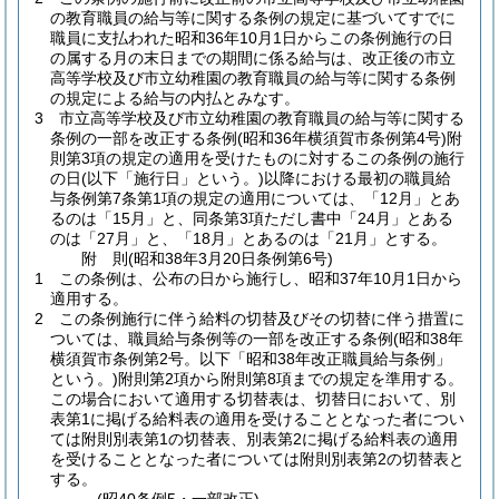
の教育職員の給与等に関する条例の規定に基づいてすでに
職員に支払われた昭和36年10月1日からこの条例施行の日
の属する月の末日までの期間に係る給与は、改正後の市立
高等学校及び市立幼稚園の教育職員の給与等に関する条例
の規定による給与の内払とみなす。
3
市立高等学校及び市立幼稚園の教育職員の給与等に関する
条例の一部を改正する条例
(昭和36年横須賀市条例第4号)
附
則第3項の規定の適用を受けたものに対するこの条例の施行
の日
(以下「施行日」という。)
以降における最初の職員給
与条例第7条第1項の規定の適用については、「12月」とあ
るのは「15月」と、同条第3項ただし書中「24月」とある
のは「27月」と、「18月」とあるのは「21月」とする。
附
則
(昭和38年3月20日
条例第6号)
1
この条例は、公布の日から施行し、昭和37年10月1日から
適用する。
2
この条例施行に伴う給料の切替及びその切替に伴う措置に
ついては、職員給与条例等の一部を改正する条例
(昭和38年
横須賀市条例第2号。以下「昭和38年改正職員給与条例」
という。)
附則第2項から附則第8項までの規定を準用する。
この場合において適用する切替表は、切替日において、別
表第1に掲げる給料表の適用を受けることとなった者につい
ては附則別表第1の切替表、別表第2に掲げる給料表の適用
を受けることとなった者については附則別表第2の切替表と
する。