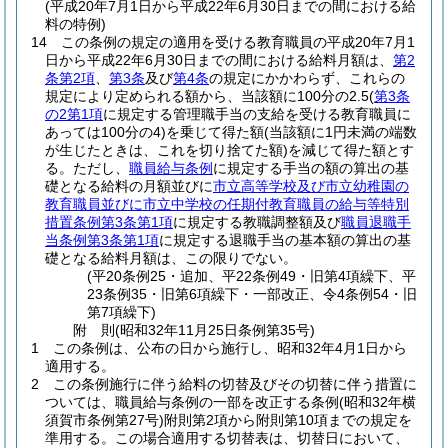
(平成20年7月1日から平成22年6月30日までの間における給
料の特例)
14
この条例の規定の適用を受ける教育職員の平成20年7月1
日から平成22年6月30日までの間における給料月額は、
第2
条第2項
、
第3条
及び
第4条
の規定にかかわらず、これらの
規定により定められる額から、当該額に100分の2.5
(
第3条
の2第1項
に規定する管理職手当の支給を受ける教育職員に
あっては100分の4)
を乗じて得た額
(当該額に1円未満の端数
が生じたときは、これを切り捨てた額)
を減じて得た額とす
る。
ただし、
職員給与条例
に規定する手当の額の算出の基
礎となる給料の月額並びに
市立高等学校及び市立幼稚園の
教育職員並びに市立中学校の任期付教育職員の給与等特別
措置条例第3条第1項
に規定する教職調整額及び
職員退職手
当条例第3条第1項
に規定する退職手当の基本額の算出の基
礎となる給料月額は、この限りでない。
(平20条例25・追加、平22条例49・旧第4項繰下、平
23条例35・旧第6項繰下・一部改正、令4条例54・旧
第7項繰下)
附
則
(昭和32年11月25日
条例第35号)
1
この条例は、公布の日から施行し、昭和32年4月1日から
適用する。
2
この条例施行に伴う給料の切替及びその切替に伴う措置に
ついては、職員給与条例の一部を改正する条例
(昭和32年横
須賀市条例第27号)
附則第2項から附則第10項までの規定を
準用する。
この場合適用する切替表は、切替日において、