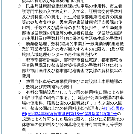
複写の費用及び印刷機利用の費用
ク
民生局健康部健康総務課の駐車場の使用料、市立看
護専門学校の入学検定料、入学金、証明書交付手数料
及び資料複写の費用、民生局健康部健康増進課の講座
等の参加者負担金、民生局健康部健康管理支援課の使
用料、手数料及び講座等の参加者負担金、民生局健康
部地域健康課の講座等の参加者負担金、保健所企画課
の使用料及び手数料並びに保健所生活衛生課の手数料
ケ
廃棄物処理手数料
(継続的事業系一般廃棄物収集運搬
業許可業者等以外の者が搬入するものに限る。)
及び環
境部広域処理センターの再生家具売払代
コ
都市部都市計画課、都市部市営住宅課、都市部宅地
審査防災課及び都市部建築指導課の手数料並びに都市
部都市計画課及び都市部宅地審査防災課の資料複写の
費用
サ
放置自転車等の移動費用並びに建設部土木用地課の
手数料及び資料複写の費用
シ
有料公園施設及びしょうぶ園の使用料
(口頭による使
用許可申請の場合に限る。)
、建設部公園管理課の駐車
場の使用料、猿島公園の入園料及びしょうぶ園の入園
料、都市公園の土地の使用料
(指定管理者が
都市公園条
例
(昭和34年横須賀市条例第18号)
第9条第1項第2号
の
規定による許可をした場合に限る。)
並びに公園墓地の
休憩室の使用料及び公園墓地使用許可書書換え等手数
料