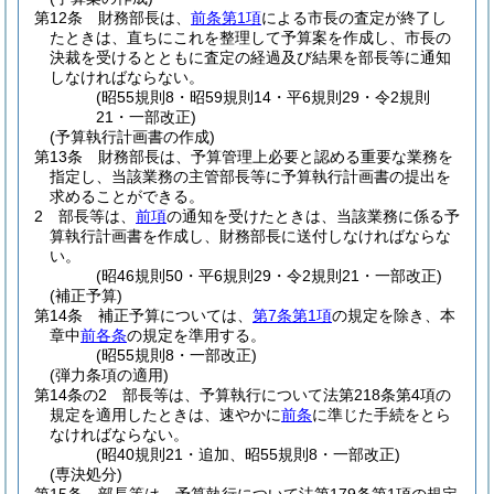
第12条
財務部長は、
前条第1項
による市長の査定が終了し
たときは、直ちにこれを整理して予算案を作成し、市長の
決裁を受けるとともに査定の経過及び結果を部長等に通知
しなければならない。
(昭55規則8・昭59規則14・平6規則29・令2規則
21・一部改正)
(予算執行計画書の作成)
第13条
財務部長は、予算管理上必要と認める重要な業務を
指定し、当該業務の主管部長等に予算執行計画書の提出を
求めることができる。
2
部長等は、
前項
の通知を受けたときは、当該業務に係る予
算執行計画書を作成し、財務部長に送付しなければならな
い。
(昭46規則50・平6規則29・令2規則21・一部改正)
(補正予算)
第14条
補正予算については、
第7条第1項
の規定を除き、本
章中
前各条
の規定を準用する。
(昭55規則8・一部改正)
(弾力条項の適用)
第14条の2
部長等は、予算執行について法第218条第4項の
規定を適用したときは、速やかに
前条
に準じた手続をとら
なければならない。
(昭40規則21・追加、昭55規則8・一部改正)
(専決処分)