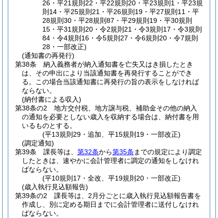
26・平21規則22・平22規則20・平23規則1・平23規
則14・平25規則21・平26規則19・平27規則11・平
28規則30・平28規則87・平29規則19・平30規則
15・平31規則20・令2規則21・令3規則17・令3規則
84・令4規則16・令5規則27・令6規則20・令7規則
28・一部改正)
(通知書の再発行)
第38条
納入義務者が納入通知書を亡失又はき損したとき
は、その申出により当該通知書を再発行することができ
る。
この場合当該通知書に再発行の旨の表示をしなければ
ならない。
(納付書による収入)
第38条の2
地方交付税、地方譲与税、補助金その他の納入
の通知を必要としない歳入を収納する場合は、納付書を用
いるものとする。
(平13規則29・追加、平15規則19・一部改正)
(調定通知)
第39条
課長等は、
第32条
から
第35条
までの規定により調定
したときは、速やかに会計管理者に調定の通知をしなけれ
ばならない。
(平10規則17・全改、平19規則20・一部改正)
(歳入執行見込額報告)
第39条の2
課長等は、2月分ごとに歳入執行見込額報告書を
作成し、別に定める期日までに会計管理者に送付しなけれ
ばならない。