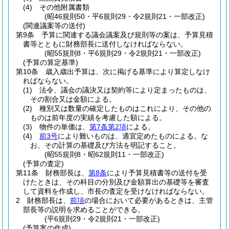
(4)
その他附属書類
(昭46規則50・平6規則29・令2規則21・一部改正)
(関連議案等の送付)
第9条
予算に関連する議会議案及び規則等の案は、予算見積
書等とともに財務部長に送付しなければならない。
(昭55規則8・平6規則29・令2規則21・一部改正)
(予算の算定基準)
第10条
歳入歳出予算は、次に掲げる基準により算定しなけ
ればならない。
(1)
法令、議会の議決又は契約等により定まったものは、
その割合又は金額による。
(2)
種別又は数量の確定したものはこれにより、その他の
ものは前年度の実績を考慮した額による。
(3)
物件の単価は、
第7条第2項
による。
(4)
前3号
により難いものは、適宜定めたものによる。
な
お、その計算の基礎及び方法を明記すること。
(昭55規則8・昭62規則11・一部改正)
(予算の査定)
第11条
財務部長は、
第8条
により予算見積書等の送付を受
けたときは、その科目の分別及び金額算出の基礎等を審査
して資料を作成し、市長の査定を受けなければならない。
2
財務部長は、
前項
の場合において必要があるときは、主管
部長等の説明を求めることができる。
(平6規則29・令2規則21・一部改正)
(予算案の作成)