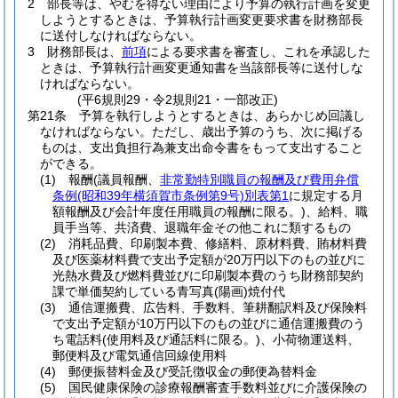
2
部長等は、やむを得ない理由により予算の執行計画を変更
しようとするときは、予算執行計画変更要求書を財務部長
に送付しなければならない。
3
財務部長は、
前項
による要求書を審査し、これを承認した
ときは、予算執行計画変更通知書を当該部長等に送付しな
ければならない。
(平6規則29・令2規則21・一部改正)
第21条
予算を執行しようとするときは、あらかじめ回議し
なければならない。
ただし、歳出予算のうち、次に掲げる
ものは、支出負担行為兼支出命令書をもって支出すること
ができる。
(1)
報酬
(議員報酬、
非常勤特別職員の報酬及び費用弁償
条例
(昭和39年横須賀市条例第9号)
別表第1
に規定する月
額報酬及び会計年度任用職員の報酬に限る。)
、給料、職
員手当等、共済費、退職年金その他これに類するもの
(2)
消耗品費、印刷製本費、修繕料、原材料費、賄材料費
及び医薬材料費で支出予定額が20万円以下のもの並びに
光熱水費及び燃料費並びに印刷製本費のうち財務部契約
課で単価契約している青写真
(陽画)
焼付代
(3)
通信運搬費、広告料、手数料、筆耕翻訳料及び保険料
で支出予定額が10万円以下のもの並びに通信運搬費のう
ち電話料
(使用料及び通話料に限る。)
、小荷物運送料、
郵便料及び電気通信回線使用料
(4)
郵便振替料金及び受託徴収金の郵便為替料金
(5)
国民健康保険の診療報酬審査手数料並びに介護保険の