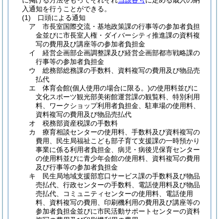
に掲げる方法をもってそれぞれ
当該各号
に定める歳入の納
入通知を行うことができる。
(1)
口頭による通知
ア
市長室国際交流・基地政策課の行事等の参加者負担
金並びに市長室人権・ダイバーシティ推進課の資料複
写の費用及び講座等の参加者負担金
イ
経営企画部企画調整課及び経営企画部都市戦略課の
行事等の参加者負担金
ウ
総務部総務課の手数料、資料複写の費用及び物品売
払代
エ
体育会館
(個人使用の場合に限る。)
の使用料並びに
文化スポーツ観光部美術館運営課の観覧料、特別利用
料、ワークショップ利用者負担金、駐車場の使用料、
資料複写の費用及び物品売払代
オ
税務部資産税課の手数料
カ
療育相談センターの使用料、手数料及び資料複写の
費用、民生局福祉こども部子育て支援課の一時預かり
事業に係る利用者負担金、病児・病後児保育センター
の使用料並びに青少年会館の使用料、資料複写の費用
及び行事等の参加者負担金
キ
民生局地域支援部窓口サービス課の手数料及び物品
売払代、行政センターの手数料、電話使用料及び物品
売払代、コミュニティセンターの使用料、電話使用
料、資料複写の費用、印刷機利用の費用及び講座等の
参加者負担金並びに市民活動サポートセンターの資料