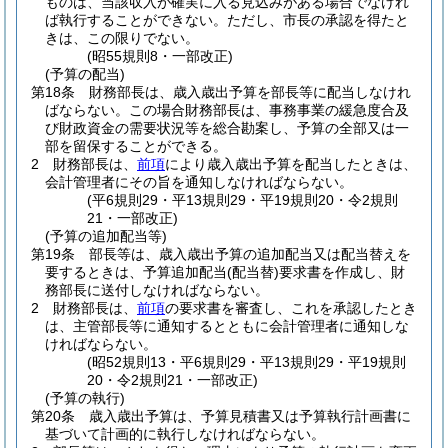
ものは、当該収入が確実に入る見込みがある場合でなけれ
ば執行することができない。
ただし、市長の承認を得たと
きは、この限りでない。
(昭55規則8・一部改正)
(予算の配当)
第18条
財務部長は、歳入歳出予算を部長等に配当しなけれ
ばならない。
この場合財務部長は、事務事業の緩急度合及
び財政資金の需要状況等を総合勘案し、予算の全部又は一
部を留保することができる。
2
財務部長は、
前項
により歳入歳出予算を配当したときは、
会計管理者にその旨を通知しなければならない。
(平6規則29・平13規則29・平19規則20・令2規則
21・一部改正)
(予算の追加配当等)
第19条
部長等は、歳入歳出予算の追加配当又は配当替えを
要するときは、予算追加配当
(配当替)
要求書を作成し、財
務部長に送付しなければならない。
2
財務部長は、
前項
の要求書を審査し、これを承認したとき
は、主管部長等に通知するとともに会計管理者に通知しな
ければならない。
(昭52規則13・平6規則29・平13規則29・平19規則
20・令2規則21・一部改正)
(予算の執行)
第20条
歳入歳出予算は、予算見積書又は予算執行計画書に
基づいて計画的に執行しなければならない。