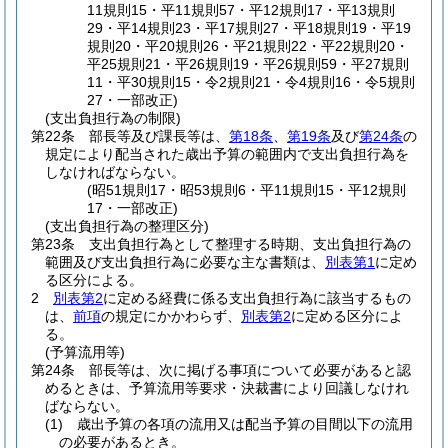
11規則15・平11規則57・平12規則17・平13規則
29・平14規則23・平17規則27・平18規則19・平19
規則20・平20規則26・平21規則22・平22規則20・
平25規則21・平26規則19・平26規則59・平27規則
11・平30規則15・令2規則21・令4規則16・令5規則
27・一部改正)
(支出負担行為の制限)
第22条
部長等及び課長等は、
第18条
、
第19条
及び
第24条
の
規定により配当された歳出予算の範囲内で支出負担行為を
しなければならない。
(昭51規則17・昭53規則6・平11規則15・平12規則
17・一部改正)
(支出負担行為の整理区分)
第23条
支出負担行為として整理する時期、支出負担行為の
範囲及び支出負担行為に必要な主な書類は、
別表第1
に定め
る区分による。
2
別表第2
に定める経費に係る支出負担行為に該当するもの
は、
前項
の規定にかかわらず、
別表第2
に定める区分によ
る。
(予算流用等)
第24条
部長等は、次に掲げる事項について必要があると認
めるときは、予算流用等要求・決裁書により回議しなけれ
ばならない。
(1)
歳出予算の各項の流用又は配当予算の目間以下の流用
の必要があるとき。