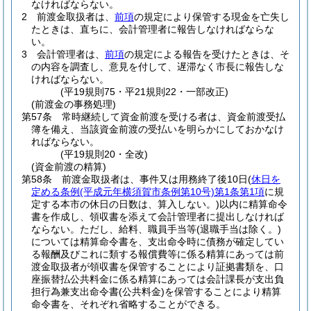
なければならない。
2
前渡金取扱者は、
前項
の規定により保管する現金を亡失し
たときは、直ちに、会計管理者に報告しなければならな
い。
3
会計管理者は、
前項
の規定による報告を受けたときは、そ
の内容を調査し、意見を付して、遅滞なく市長に報告しな
ければならない。
(平19規則75・平21規則22・一部改正)
(前渡金の事務処理)
第57条
常時継続して資金前渡を受ける者は、資金前渡受払
簿を備え、当該資金前渡の受払いを明らかにしておかなけ
ればならない。
(平19規則20・全改)
(資金前渡の精算)
第58条
前渡金取扱者は、事件又は用務終了後10日
(
休日を
定める条例
(平成元年横須賀市条例第10号)
第1条第1項
に規
定する本市の休日の日数は、算入しない。)
以内に精算命令
書を作成し、領収書を添えて会計管理者に提出しなければ
ならない。
ただし、給料、職員手当等
(退職手当は除く。)
については精算命令書を、支出命令時に債務が確定してい
る報酬及びこれに類する報償費等に係る精算にあっては前
渡金取扱者が領収書を保管することにより証拠書類を、口
座振替払公共料金に係る精算にあっては会計課長が支出負
担行為兼支出命令書
(公共料金)
を保管することにより精算
命令書を、それぞれ省略することができる。