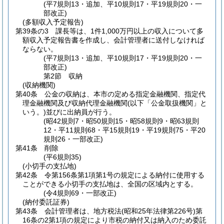
(平7規則13・追加、平10規則17・平19規則20・一
部改正)
(多額収入予定報告)
第39条の3
課長等は、1件1,000万円以上の収入について多
額収入予定報告書を作成し、会計管理者に送付しなければ
ならない。
(平7規則13・追加、平10規則17・平19規則20・一
部改正)
第2節
収納
(収納機関)
第40条
公金の収納は、本市の定める指定金融機関、指定代
理金融機関及び収納代理金融機関
(以下「公金取扱機関」と
いう。)
並びに出納員が行う。
(昭42規則7・昭50規則15・昭58規則9・昭63規則
12・平11規則68・平15規則19・平19規則75・平20
規則26・一部改正)
第41条
削除
(平6規則35)
(小切手の支払地)
第42条
令第156条第1項第1号の規定による納付に使用する
ことができる小切手の支払地は、全国の区域内とする。
(令4規則69・一部改正)
(納付委託証券)
第43条
会計管理者は、地方税法
(昭和25年法律第226号)
第
16条の2第1項の規定により市税の納付又は納入のため委託