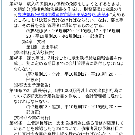
第47条
歳入の欠損又は債権の免除をしようとするときは、
欠損処分
(債権免除)
決裁書を作成し、財務部長に合議のう
え
専決規程
(平成8年横須賀市訓令甲第3号)
別表第4
に定める
ところにより決裁を受けなければならない。
なお、部長等
は、その旨を会計管理者に通知するものとする。
(昭53規則6・平6規則29・平10規則17・平16規則
20・平19規則20・令2規則21・一部改正)
第4章
支出
第1節
支出手続
(歳出執行見込額報告)
第48条
課長等は、2月分ごとに歳出執行見込額報告書を作
成し、別に定める期日までに会計管理者に送付しなければ
ならない。
(平7規則13・全改、平10規則17・平19規則20・一
部改正)
(多額支出予定報告)
第48条の2
課長等は、1件1,000万円以上の支出負担行為に
ついて多額支出予定報告書を作成し、会計管理者に送付し
なければならない。
(平7規則13・追加、平10規則17・平19規則20・一
部改正)
(支出命令書の発行)
第49条
主管課長等は、支出負担行為に係る債務が確定して
いることを確認したものについて、債権者及び予算科目ご
とに支出命令書の発行手続を行わなければならない。
この