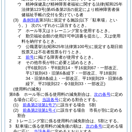
ウ
精神保健及び精神障害者福祉に関する法律
(昭和25年
法律第123号)
第45条第2項の規定により精神障害者保
健福祉手帳の交付を受けている者
(3)
条例別表
第3項に規定する施設
(以下「駐車場」とい
う。)
次のいずれかに該当するとき。
ア
ホール等又はトレーニング室を使用するとき。
イ
勤労福祉会館の使用許可申請書を提出し、又は使用
料を納付するとき。
ウ
公職選挙法
(昭和25年法律第100号)
に規定する期日前
投票又は不在者投票を行うとき。
エ
前号
に掲げる障害者が使用するとき。
オ
その他市長が特に必要と認めるとき。
(平6規則15・平8規則14・平16規則67・一部改正、
平17規則43・旧第6条繰下・一部改正、平18規則
34・旧第8条繰上・一部改正、平19規則29・旧第6条
繰下、平23規則22・令3規則33・一部改正)
(使用料の減免)
第8条
ホール等に係る使用料の減免割合は、
次の各号
に定め
る場合に応じ、
当該各号
に定める割合とする。
(1)
前条第2項第1号ア
に該当する場合 5割
(2)
前条第2項第1号イ
に該当する場合 市長が別に定める
割合
2
トレーニング室に係る使用料の減免割合は、5割とする。
3
駐車場に係る使用料の減免後の額は、
次の各号
に定める場
合に応じ、
当該各号
に定めるとおりとする。