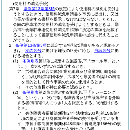
(使用料の減免手続)
第7条
条例第13条第3項
の規定により使用料の減免を受けよ
うとするときは、使用料減免申請書を市長に提出し、又は
市長が指定する書類を提示しなければならない。
ただし、
会館の駐車場の使用料の減免を受けようとするときは、勤
労福祉会館駐車場使用料減免申請簿に所定の事項を記載す
ることによって当該使用料減免申請書の提出に代えること
ができる。
2
条例第13条第3項
に規定する特別の理由があると認めると
きは、
次の各号
に掲げる施設の区分に応じ、
当該各号
に掲
げる場合とする。
(1)
条例別表
第1項に規定する施設
(以下「ホール等」とい
う。)
次のいずれかに該当するとき。
ア
労働組合連合団体
(企業別組織及び産業別組織を除
く。)
及び経営者団体が、広域的な勤労者の福祉の増進
を目的として行う事業のために使用するとき。
イ
その他市長が特に必要と認めるとき。
(2)
条例別表
第2項に規定する施設
(以下「トレーニング
室」という。)
次に掲げる障害者及び当該障害者を介助
する者
(障害者1人につき1人を限度とする。)
が使用する
とき。
ア
身体障害者福祉法
(昭和24年法律第283号)
第15条第4
項の規定により身体障害者手帳の交付を受けている者
イ
療育手帳制度要綱
(昭和48年厚生省発児第156号)
の規
定により療育手帳の交付を受けている者