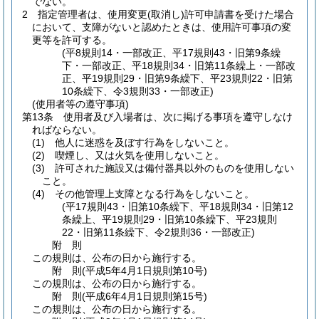
でない。
2
指定管理者は、使用変更
(取消し)
許可申請書を受けた場合
において、支障がないと認めたときは、使用許可事項の変
更等を許可する。
(平8規則14・一部改正、平17規則43・旧第9条繰
下・一部改正、平18規則34・旧第11条繰上・一部改
正、平19規則29・旧第9条繰下、平23規則22・旧第
10条繰下、令3規則33・一部改正)
(使用者等の遵守事項)
第13条
使用者及び入場者は、次に掲げる事項を遵守しなけ
ればならない。
(1)
他人に迷惑を及ぼす行為をしないこと。
(2)
喫煙し、又は火気を使用しないこと。
(3)
許可された施設又は備付器具以外のものを使用しない
こと。
(4)
その他管理上支障となる行為をしないこと。
(平17規則43・旧第10条繰下、平18規則34・旧第12
条繰上、平19規則29・旧第10条繰下、平23規則
22・旧第11条繰下、令2規則36・一部改正)
附
則
この規則は、公布の日から施行する。
附
則
(平成5年4月1日
規則第10号)
この規則は、公布の日から施行する。
附
則
(平成6年4月1日
規則第15号)
この規則は、公布の日から施行する。