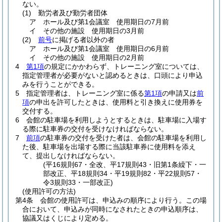
ない。
(1)
勤労者及び勤労者団体
ア
ホール及び第1会議室 使用期日の7月前
イ
その他の施設 使用期日の3月前
(2)
前号
に掲げる者以外の者
ア
ホール及び第1会議室 使用期日の6月前
イ
その他の施設 使用期日の2月前
4
第1項
の規定にかかわらず、トレーニング室については、
指定管理者が必要がないと認めるときは、口頭により申込
みを行うことができる。
5
指定管理者は、トレーニング室に係る
第1項
の申請又は
前
項
の申出を許可したときは、使用料と引き換えに使用券を
交付する。
6
会館の駐車場を利用しようとするときは、駐車場に入場す
る際に駐車券の交付を受けなければならない。
7
前項
の駐車券の交付を受けた者は、会館の駐車場を利用し
た後、駐車場を出場する際に当該駐車券に使用料を添え
て、提出しなければならない。
(平16規則67・全改、平17規則43・旧第1条繰下・一
部改正、平18規則34・平19規則82・平22規則57・
令3規則33・一部改正)
(使用許可の方法)
第4条
会館の使用許可は、申込みの順序により行う。
この場
合において、申込みが同時になされたときの申込順序は、
協議又はくじにより定める。