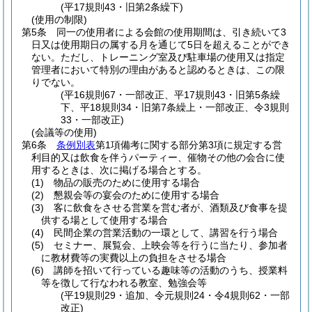
(平17規則43・旧第2条繰下)
(使用の制限)
第5条
同一の使用者による会館の使用期間は、引き続いて3
日又は使用期日の属する月を通じて5日を超えることができ
ない。
ただし、トレーニング室及び駐車場の使用又は指定
管理者において特別の理由があると認めるときは、この限
りでない。
(平16規則67・一部改正、平17規則43・旧第5条繰
下、平18規則34・旧第7条繰上・一部改正、令3規則
33・一部改正)
(会議等の使用)
第6条
条例別表
第1項備考に関する部分第3項に規定する営
利目的又は飲食を伴うパーティー、催物その他の会合に使
用するときは、次に掲げる場合とする。
(1)
物品の販売のために使用する場合
(2)
懇親会等の宴会のために使用する場合
(3)
客に飲食をさせる営業を営む者が、酒類及び食事を提
供する場として使用する場合
(4)
民間企業の営業活動の一環として、講習を行う場合
(5)
セミナー、展覧会、上映会等を行うに当たり、参加者
に教材費等の実費以上の負担をさせる場合
(6)
講師を招いて行っている趣味等の活動のうち、授業料
等を徴して行なわれる教室、勉強会等
(平19規則29・追加、令元規則24・令4規則62・一部
改正)