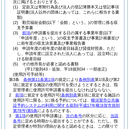
次に掲げるとおりとする。
(1)
定款又は寄附行為及び法人の登記簿謄本又は登記事項
証明書
(法人以外の団体にあっては、これらに相当する書
類)
(2)
勤労福祉会館
(以下「会館」という。)
の管理に係る収
支予算書
(3)
前項
の申請書を提出する日の属する事業年度
(以下
「申請年度」という。)
の収支予算書及び事業計画書並び
に前年度の収支決算書及び事業報告書
(4)
申請年度の前年度の財産目録及び貸借対照表。
ただ
し、申請年度に設立された法人にあっては、設立時にお
ける財産目録
(5)
その他市長が必要と認める書類
(平17規則43・追加、平18規則34・一部改正)
(使用許可手続等)
第3条
条例第11条第1項
の規定により
条例別表
第1項及び第2
項に規定する施設の使用許可を受けようとするときは、指
定管理者に使用許可申請書を提出しなければならない。
2
前項
に規定する使用許可
(
条例別表
第1項に規定する施設の
使用許可に限る。)
に係る予約については、
横須賀市公共施
設予約システムの利用に関する規則
(平成17年横須賀市規則
第78号)
第5条
によるものとする。
3
第1項
の使用許可申請書は、
次の各号
の区分に応じ、
当該
各号
に定める時期から提出することができる。
ただし、指
定管理者が特別の理由があると認めるときは、この限りで