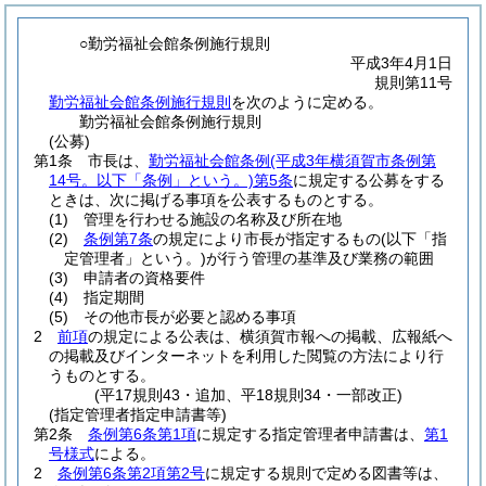
○勤労福祉会館条例施行規則
平成3年4月1日
規則第11号
勤労福祉会館条例施行規則
を次のように定める。
勤労福祉会館条例施行規則
(公募)
第1条
市長は、
勤労福祉会館条例
(平成3年横須賀市条例第
14号。以下「条例」という。)
第5条
に規定する公募をする
ときは、次に掲げる事項を公表するものとする。
(1)
管理を行わせる施設の名称及び所在地
(2)
条例第7条
の規定により市長が指定するもの
(以下「指
定管理者」という。)
が行う管理の基準及び業務の範囲
(3)
申請者の資格要件
(4)
指定期間
(5)
その他市長が必要と認める事項
2
前項
の規定による公表は、横須賀市報への掲載、広報紙へ
の掲載及びインターネットを利用した閲覧の方法により行
うものとする。
(平17規則43・追加、平18規則34・一部改正)
(指定管理者指定申請書等)
第2条
条例第6条第1項
に規定する指定管理者申請書は、
第1
号様式
による。
2
条例第6条第2項第2号
に規定する規則で定める図書等は、