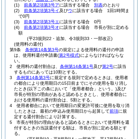
(1)
前条第2項第3号ア
に該当する場合
別表
のとおり
(2)
前条第2項第3号イ
及び
ウ
に該当する場合 1回1時間ま
で0円
(3)
前条第2項第3号エ
に該当する場合 0円
(4)
前条第2項第3号オ
に該当する場合 市長が別に定める
額
(平23規則22・追加、令3規則33・一部改正)
(使用料の還付)
第9条
条例第14条第3号
の規定による使用料の還付の申請
は、使用料還付申請書
(
第2号様式
)
によらなければならな
い。
2
使用料の還付割合は、
条例第14条第1号
及び
第2号
に該当
するものにあっては10割とする。
3
条例第14条第3号
に規定する規則で定めるときは、使用者
の都合により使用期日の15日前までにその使用を取り消し
たとき
(以下この条において「使用者都合」という。)
及び
市長が特別の理由があると認めるときとし、使用者都合に
おける使用料の還付割合は、5割とする。
4
使用者都合において使用期日の変更許可後に使用を取り消
したときは、最初の申込み使用期日から起算して
前項
に規
定する還付割合により計算する。
5
市長が特別の理由があると認めるときにおいて使用料を還
付するときの当該還付する額は、市長が別に定める額とす
る。