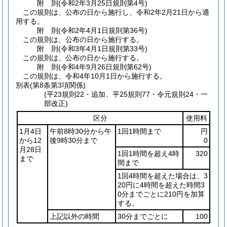
附
則
(令和2年3月25日
規則第4号)
この規則は、公布の日から施行し、令和2年2月21日から適
用する。
附
則
(令和2年4月1日
規則第36号)
この規則は、公布の日から施行する。
附
則
(令和3年4月1日
規則第33号)
この規則は、公布の日から施行する。
附
則
(令和4年9月26日
規則第62号)
この規則は、令和4年10月1日から施行する。
別表
(第8条第3項関係)
(平23規則22・追加、平25規則77・令元規則24・一
部改正)
区分
使用料
1月4日
午前8時30分から午
1回1時間まで
円
から12
後9時30分まで
0
月28日
1回1時間を超え4時
320
まで
間まで
1回4時間を超えた場合は、3
20円に4時間を超えた時間3
0分までごとに210円を加算
する。
上記以外の時間
30分までごとに
100