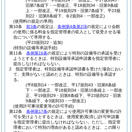
(平5規則10・平8規則14・一部改正、平17規則43・
旧第7条繰下・一部改正、平18規則34・旧第9条繰
上・一部改正、平19規則29・旧第7条繰下、平23規
則22・旧第8条繰下、令2規則4・一部改正)
(使用料の規定の準用)
第10条
前3条
の規定は、
条例第4条第2項
の規定により会館
の使用に係る料金を指定管理者の収入として収受させる場
合について準用する。
(平23規則22・追加)
(特別の設備等承認手続)
第11条
条例第16条
の規定により特別の設備等の承認を受け
ようとするときは、特別設備等承認申請書を指定管理者に
提出しなければならない。
2
指定管理者は、特別設備等承認申請書を受けた場合におい
て、支障がないと認めたときは、特別の設備等を承認す
る。
(平8規則14・一部改正、平17規則43・旧第8条繰
下・一部改正、平18規則34・旧第10条繰上・一部改
正、平19規則29・旧第8条繰下、平23規則22・旧第
9条繰下、令3規則33・一部改正)
(使用許可事項変更等の許可手続)
第12条
条例第17条
の規定により使用許可事項の変更等の許
可を受けようとするときは、使用変更
(取消し)
許可申請書
を指定管理者に提出しなければならない。
ただし、指定管
理者において特別の理由があると認めるときは、この限り