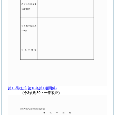
第15号様式
(第10条第1項関係)
(令3規則80・一部改正)