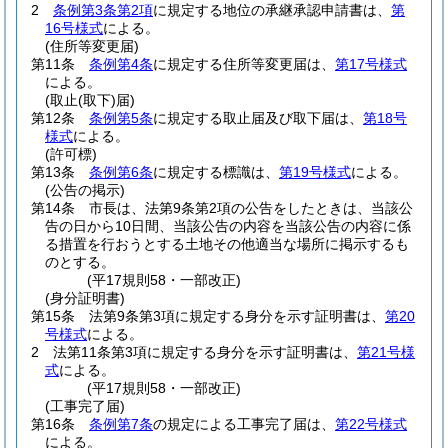
2
条例第3条第2項
に規定する地位の承継承認申請書は、
第
16号様式
による。
(住所等変更届)
第11条
条例第4条
に規定する住所等変更届は、
第17号様式
による。
(取止(取下)届)
第12条
条例第5条
に規定する取止届及び取下届は、
第18号
様式
による。
(許可標)
第13条
条例第6条
に規定する標識は、
第19号様式
による。
(公告の掲示)
第14条
市長は、法第9条第2項の公告をしたときは、当該公
告の日から10日間、当該公告の内容を当該公告の内容に係
る措置を行おうとする土地その他適当な場所に掲示するも
のとする。
(平17規則58・一部改正)
(身分証明書)
第15条
法第9条第3項に規定する身分を示す証明書は、
第20
号様式
による。
2
法第11条第3項に規定する身分を示す証明書は、
第21号様
式
による。
(平17規則58・一部改正)
(工事完了届)
第16条
条例第7条
の規定による工事完了届は、
第22号様式
による。