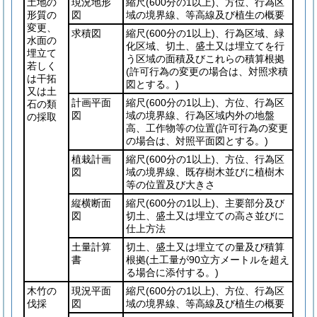
土地の
現況地形
縮尺
(600分の1以上)
、方位、行為区
形質の
図
域の境界線、等高線及び植生の概要
変更、
求積図
縮尺
(600分の1以上)
、行為区域、緑
水面の
化区域、切土、盛土又は埋立てを行
埋立て
う区域の面積及びこれらの積算根拠
若しく
(許可行為の変更の場合は、対照求積
は干拓
図とする。)
又は土
計画平面
縮尺
(600分の1以上)
、方位、行為区
石の類
図
域の境界線、行為区域内外の地盤
の採取
高、工作物等の位置
(許可行為の変更
の場合は、対照平面図とする。)
植栽計画
縮尺
(600分の1以上)
、方位、行為区
図
域の境界線、既存樹木並びに植樹木
等の位置及び大きさ
縦横断面
縮尺
(600分の1以上)
、主要部分及び
図
切土、盛土又は埋立ての高さ並びに
仕上方法
土量計算
切土、盛土又は埋立ての量及び積算
書
根拠
(土工量が90立方メートルを超え
る場合に添付する。)
木竹の
現況平面
縮尺
(600分の1以上)
、方位、行為区
伐採
図
域の境界線、等高線及び植生の概要