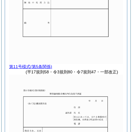
第11号様式
(第5条関係)
(平17規則58・令3規則80・令7規則47・一部改正)