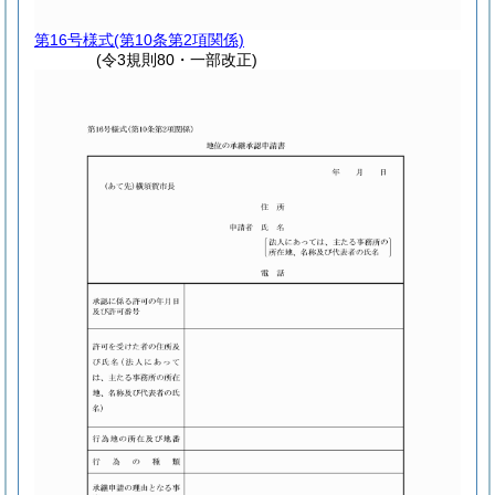
第16号様式
(第10条第2項関係)
(令3規則80・一部改正)