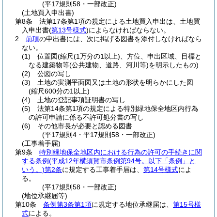
(平17規則58・一部改正)
(土地買入申出書)
第8条
法第17条第1項の規定による土地買入申出は、土地買
入申出書
(
第13号様式
)
によらなければならない。
2
前項
の申出書には、次に掲げる図書を添付しなければなら
ない。
(1)
位置図
(縮尺
(1万分の1以上)
、方位、申出区域、目標と
なる建築物等
(公共建物、道路、河川等)
を明示したもの)
(2)
公図の写し
(3)
土地の実測平面図又は土地の形状を明らかにした図
(縮尺600分の1以上)
(4)
土地の登記事項証明書の写し
(5)
法第14条第1項の規定による特別緑地保全地区内行為
の許可申請に係る不許可処分書の写し
(6)
その他市長が必要と認める図書
(平17規則4・平17規則58・一部改正)
(工事着手届)
第9条
特別緑地保全地区内における行為の許可の手続きに関
する条例
(平成12年横須賀市条例第94号。以下「条例」と
いう。)
第2条
に規定する工事着手届は、
第14号様式
によ
る。
(平17規則58・一部改正)
(地位承継届等)
第10条
条例第3条第1項
に規定する地位承継届は、
第15号様
式
による。