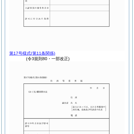
第17号様式
(第11条関係)
(令3規則80・一部改正)