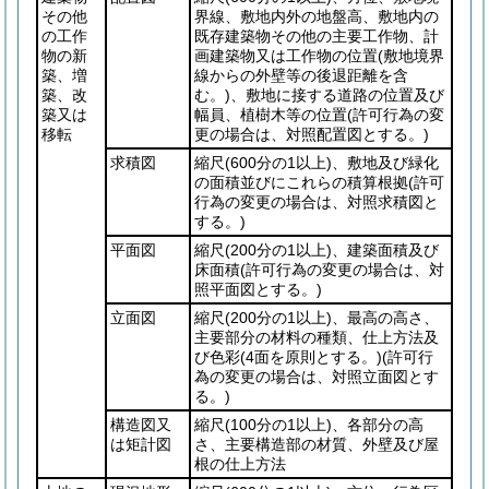
その他
界線、敷地内外の地盤高、敷地内の
の工作
既存建築物その他の主要工作物、計
物の新
画建築物又は工作物の位置
(敷地境界
築、増
線からの外壁等の後退距離を含
築、改
む。)
、敷地に接する道路の位置及び
築又は
幅員、植樹木等の位置
(許可行為の変
移転
更の場合は、対照配置図とする。)
求積図
縮尺
(600分の1以上)
、敷地及び緑化
の面積並びにこれらの積算根拠
(許可
行為の変更の場合は、対照求積図と
する。)
平面図
縮尺
(200分の1以上)
、建築面積及び
床面積
(許可行為の変更の場合は、対
照平面図とする。)
立面図
縮尺
(200分の1以上)
、最高の高さ、
主要部分の材料の種類、仕上方法及
び色彩
(4面を原則とする。)
(許可行
為の変更の場合は、対照立面図とす
る。)
構造図又
縮尺
(100分の1以上)
、各部分の高
は矩計図
さ、主要構造部の材質、外壁及び屋
根の仕上方法