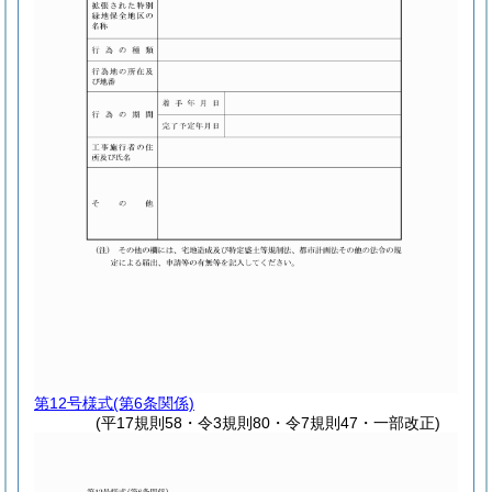
第12号様式
(第6条関係)
(平17規則58・令3規則80・令7規則47・一部改正)