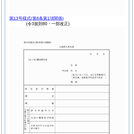
第13号様式
(第8条第1項関係)
(令3規則80・一部改正)