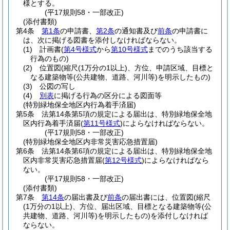
様とする。
(平17規則58・一部改正)
(添付書類)
第4条
第1条
の申請書、
第2条
の通知書及び
前条
の申請書に
は、次に掲げる図書を添付しなければならない。
(1)
計画書
(
第4号様式
から
第10号様式
までのうち該当する
行為のもの)
(2)
位置図
(縮尺
(1万分の1以上)
、方位、申請区域、目標と
なる建築物等
(公共建物、道路、河川等)
を明示したもの)
(3)
公図の写し
(4)
別表
に掲げる行為の区分による図面等
(特別緑地保全地区内行為着手済届)
第5条
法第14条第5項の規定による届出は、特別緑地保全地
区内行為着手済届
(
第11号様式
)
によらなければならない。
(平17規則58・一部改正)
(特別緑地保全地区内非常災害応急措置届)
第6条
法第14条第6項の規定による届出は、特別緑地保全地
区内非常災害応急措置届
(
第12号様式
)
によらなければなら
ない。
(平17規則58・一部改正)
(添付書類)
第7条
第14条
の届出書及び
前条
の届出書には、位置図
(縮尺
(1万分の1以上)
、方位、届出区域、目標となる建築物等
(公
共建物、道路、河川等)
を明示したもの)
を添付しなければ
ならない。