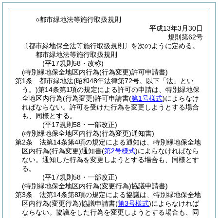
○都市緑地法等施行取扱規則
平成13年3月30日
規則第62号
〔都市緑地保全法等施行取扱規則〕を次のように定める。
都市緑地法等施行取扱規則
(平17規則58・改称)
(特別緑地保全地区内行為(行為変更)許可申請書)
第1条
都市緑地法
(昭和48年法律第72号。以下「法」とい
う。)
第14条第1項の規定による許可の申請は、特別緑地保
全地区内行為
(行為変更)
許可申請書
(
第1号様式
)
によらなけ
ればならない。
許可を受けた行為を変更しようとする場合
も、同様とする。
(平17規則58・一部改正)
(特別緑地保全地区内行為(行為変更)通知書)
第2条
法第14条第4項の規定による通知は、特別緑地保全地
区内行為
(行為変更)
通知書
(
第2号様式
)
によらなければなら
ない。
通知した行為を変更しようとする場合も、同様とす
る。
(平17規則58・一部改正)
(特別緑地保全地区内行為(変更行為)協議申請書)
第3条
法第14条第8項の規定による協議は、特別緑地保全地
区内行為
(変更行為)
協議申請書
(
第3号様式
)
によらなければ
ならない。
協議をした行為を変更しようとする場合も、同