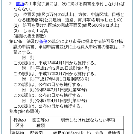
2
前項
の工事完了届には、次に掲げる図書を添付しなければ
ならない。
(1)
位置図
(縮尺
(1万分の1以上)
、方位、申請区域、目標と
なる建築物等
(公共建物、道路、河川等)
を明示したもの)
(2)
許可を受けた区域の完成平面図
(縮尺600分の1以上)
(3)
しゅん工写真
(書類の提出部数)
第17条
法及び
条例
の規定により市長に提出する許可及び協
議の申請書、承認申請書並びに土地買入申出書の部数は、2
部とする。
附
則
この規則は、平成13年4月1日から施行する。
附
則
(平成17年2月25日
規則第4号)
この規則は、平成17年3月7日から施行する。
附
則
(平成17年4月1日
規則第58号)
この規則は、公布の日から施行する。
附
則
(令和3年7月1日
規則第80号)
この規則は、公布の日から施行する。
附
則
(令和7年4月1日
規則第47号)
この規則は、公布の日から施行する。
別表
(第4条関係)
行為の
図面等の
明示しなければならない事項
区分
種類
建築物
配置図
縮尺
(600分の1以上)
、方位、敷地境