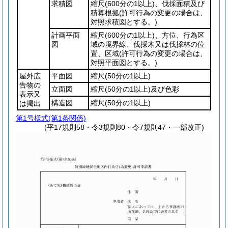
求積図
縮尺
(600分の1以上)
、伐採面積及び
積算根拠
(許可行為の変更の場合は、
対照求積図とする。)
計画平面
縮尺
(600分の1以上)
、方位、行為区
図
域の境界線、伐採木又は伐採林の位
置、区域
(許可行為の変更の場合は、
対照平面図とする。)
屋外広
平面図
縮尺
(50分の1以上)
告物の
立面図
縮尺
(50分の1以上)
及び色彩
表示又
構造図
縮尺
(50分の1以上)
は掲出
第1号様式
(第1条関係)
(平17規則58・令3規則80・令7規則47・一部改正)