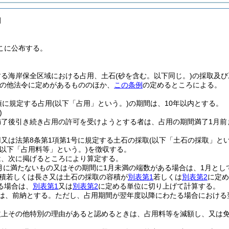
例
こに公布する。
する海岸保全区域における占用、土石
(砂を含む。以下同じ。)
の採取及び
の他法令に定めがあるもののほか、
この条例
の定めるところによる。
項に規定する占用
(以下「占用」という。)
の期間は、10年以内とする。
)
満了後引き続き占用の許可を受けようとする者は、占用の期間満了1月前
又は法第8条第1項第1号に規定する土石の採取
(以下「土石の採取」とい
(以下「占用料等」という。)
を徴収する。
は、次に掲げるところにより算定する。
月に満たないもの又はその期間に1月未満の端数がある場合は、1月とし
積若しくは長さ又は土石の採取の容積が
別表第1
若しくは
別表第2
に定め
る場合は、
別表第1
又は
別表第2
に定める単位に切り上げて計算する。
は、前納とする。
ただし、占用期間が翌年度以降にわたる場合における
益上その他特別の理由があると認めるときは、占用料等を減額し、又は