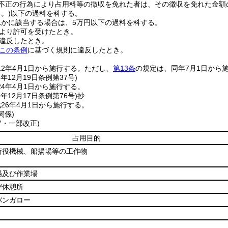
不正の行為により占用料等の徴収を免れた者は、その徴収を免れた金額
。)
以下の過料を科する。
れかに該当する場合は、5万円以下の過料を科する。
より許可を受けたとき。
違反したとき。
この条例
に基づく規則に違反したとき。
12年4月1日から施行する。
ただし、
第13条
の規定は、同年7月1日から
3年12月19日
条例第37号)
4年4月1日から施行する。
5年12月17日
条例第76号)
抄
26年4月1日から施行する。
関係)
37・一部改正)
占用目的
荷役機械、船揚場等の工作物
場及び作業場
び休憩所
バンガロー