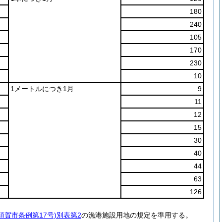
180
240
105
170
230
10
1メートルにつき1月
9
11
12
15
30
40
44
63
126
須賀市条例第17号)別表第2
の漁港施設用地の規定を準用する。