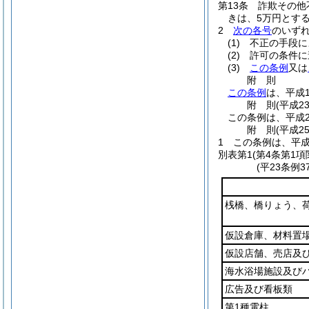
第13条
詐欺その他
きは、5万円とする
2
次の各号
のいず
(1)
不正の手段に
(2)
許可の条件に
(3)
この条例
又は
附
則
この条例
は、平成
附
則
(平成2
この条例は、平成2
附
則
(平成2
1
この条例は、平成
別表第1
(第4条第1項
(平23条例
桟橋、橋りょう、
仮設倉庫、材料置
仮設店舗、売店及
海水浴場施設及び
広告及び看板類
第1種電柱