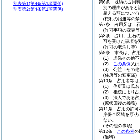
第6条
既納の占用
別表第1
(第4条第1項関係)
別の理由があると
別表第2
(第4条第1項関係)
超える額について
(権利の譲渡等の禁
第7条
占用又は土
(許可事項の変更等
第8条
占用、土石の
可を受けた事項を
(許可の取消し等)
第9条
市長は、占
(1)
虚偽その他不
(2)
この条例
又は
(3)
公益上その他
(住所等の変更届)
第10条
占用者等は
(1)
住所又は氏名
(2)
相続により占
(3)
法人である占
(原状回復の義務)
第11条
占用の許可
岸保全区域を原状
ない。
(その他の事項)
第12条
この条例
の
(過料)