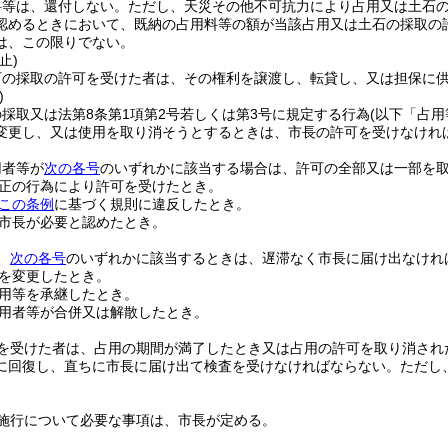
料等は、還付しない。
ただし、天災その他不可抗力により占用又は土石
認めるときにおいて、既納の占用料等の額が当該占用又は土石の採取の
は、この限りでない。
止)
石の採取の許可を受けた者は、その権利を譲渡し、転貸し、又は担保に
)
採取又は法第8条第1項第2号若しくは第3号に規定する行為
(以下「占用
変更し、又は使用を取り消そうとするときは、市長の許可を受けなけれ
用者等が
次の各号
のいずれかに該当する場合は、許可の全部又は一部を
正の行為により許可を受けたとき。
この条例
に基づく規則に違反したとき。
市長が必要と認めたとき。
、
次の各号
のいずれかに該当するときは、遅滞なく市長に届け出なけれ
を変更したとき。
用等を承継したとき。
用者等が合併又は解散したとき。
を受けた者は、占用の期間が満了したとき又は占用の許可を取り消され
に回復し、直ちに市長に届け出て検査を受けなければならない。
ただし
施行について必要な事項は、市長が定める。