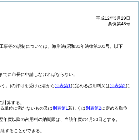
平成12年3月29日
条例第48号
工事等の規制については、海岸法
(昭和31年法律第101号。以下
までに市長に申請しなければならない。
う。)
の許可を受けた者から
別表第1
に定める占用料又は
別表第2
に
て計算する。
る単位に満たないもの又は
別表第1
若しくは
別表第2
に定める単位
翌年度以降の占用料の納期限は、当該年度の4月30日とする。
免除することができる。