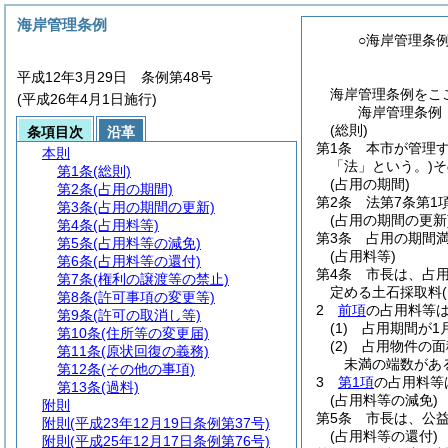
海岸管理条例
○海岸管理条
平成12年3月29日 条例第48号
海岸管理条例をこ
(平成26年4月1日施行)
海岸管理条例
(総則)
条項目次
沿革
第1条
本市が管理
本則
「法」という。)
そ
第1条
(総則)
(占用の期間)
第2条
(占用の期間)
第2条
法第7条第1
第3条
(占用の期間の更新)
(占用の期間の更新
第4条
(占用料等)
第3条
占用の期間
第5条
(占用料等の減免)
(占用料等)
第6条
(占用料等の還付)
第4条
市長は、占用
第7条
(権利の譲渡等の禁止)
定める土石採取料
第8条
(許可事項の変更等)
2
前項
の占用料等
第9条
(許可の取消し等)
(1)
占用期間が1
第10条
(住所等の変更届)
(2)
占用物件の面
第11条
(原状回復の義務)
未満の端数があ
第12条
(その他の事項)
3
第1項
の占用料等
第13条
(過料)
(占用料等の減免)
附則
第5条
市長は、公
附則
(平成23年12月19日条例第37号)
(占用料等の還付)
附則
(平成25年12月17日条例第76号)