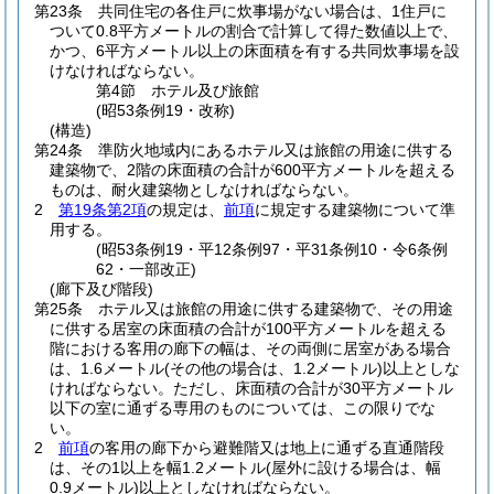
第23条
共同住宅の各住戸に炊事場がない場合は、1住戸に
ついて0.8平方メートルの割合で計算して得た数値以上で、
かつ、6平方メートル以上の床面積を有する共同炊事場を設
けなければならない。
第4節
ホテル及び旅館
(昭53条例19・改称)
(構造)
第24条
準防火地域内にあるホテル又は旅館の用途に供する
建築物で、2階の床面積の合計が600平方メートルを超える
ものは、耐火建築物としなければならない。
2
第19条第2項
の規定は、
前項
に規定する建築物について準
用する。
(昭53条例19・平12条例97・平31条例10・令6条例
62・一部改正)
(廊下及び階段)
第25条
ホテル又は旅館の用途に供する建築物で、その用途
に供する居室の床面積の合計が100平方メートルを超える
階における客用の廊下の幅は、その両側に居室がある場合
は、1.6メートル
(その他の場合は、1.2メートル)
以上としな
ければならない。
ただし、床面積の合計が30平方メートル
以下の室に通ずる専用のものについては、この限りでな
い。
2
前項
の客用の廊下から避難階又は地上に通ずる直通階段
は、その1以上を幅1.2メートル
(屋外に設ける場合は、幅
0.9メートル)
以上としなければならない。