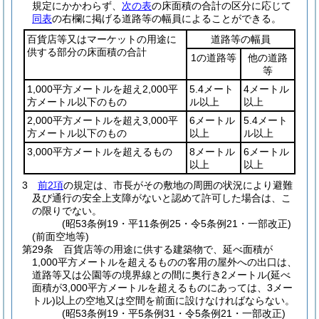
規定にかかわらず、
次の表
の床面積の合計の区分に応じて
同表
の右欄に掲げる道路等の幅員によることができる。
百貨店等又はマーケットの用途に
道路等の幅員
供する部分の床面積の合計
1の道路等
他の道路
等
1,000平方メートルを超え2,000平
5.4メート
4メートル
方メートル以下のもの
ル以上
以上
2,000平方メートルを超え3,000平
6メートル
5.4メート
方メートル以下のもの
以上
ル以上
3,000平方メートルを超えるもの
8メートル
6メートル
以上
以上
3
前2項
の規定は、市長がその敷地の周囲の状況により避難
及び通行の安全上支障がないと認めて許可した場合は、こ
の限りでない。
(昭53条例19・平11条例25・令5条例21・一部改正)
(前面空地等)
第29条
百貨店等の用途に供する建築物で、延べ面積が
1,000平方メートルを超えるものの客用の屋外への出口は、
道路等又は公園等の境界線との間に奥行き2メートル
(延べ
面積が3,000平方メートルを超えるものにあっては、3メー
トル)
以上の空地又は空間を前面に設けなければならない。
(昭53条例19・平5条例31・令5条例21・一部改正)