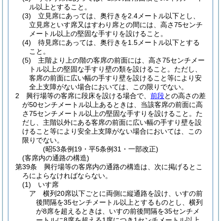
ル以上とすること。
(3)
立見席にあっては、奥行きを2.4メートル以下とし、
立見席といす席又はすわり席との間には、高さ75センチ
メートル以上の堅固な手すりを設けること。
(4)
待見席にあっては、奥行きを1.5メートル以下とする
こと。
(5)
主階より上の階の客席の前面には、高さ75センチメー
トル以上の堅固な手すり壁の類を設けること。
ただし、
客席の前面に広い幅の手すり壁を設けること等により安
全上支障がない場合においては、この限りでない。
2
興行場等の客席に段床を設ける場合で、
前段
との高さの差
が50センチメートル以上あるときは、当該客席の前面に高
さ75センチメートル以上の堅固な手すりを設けること。
た
だし、主階以外にある客席の前面に広い幅の手すり壁を設
けること等により安全上支障がない場合においては、この
限りでない。
(昭53条例19・平5条例31・一部改正)
(客席内の通路の構造)
第39条
興行場等の客席内の通路の構造は、次に掲げるとこ
ろによらなければならない。
(1)
いす席
ア
横列20席以下ごとに両側に縦通路を設け、いすの前
後間隔を35センチメートル以上とするものとし、横列
が8席を超えるときは、いすの前後間隔を35センチメ
ートルに8席を超える1席につき1センチメートル以上