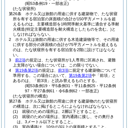
(昭53条例19・一部改正)
(たな状寝所)
第26条
ホテル又は旅館の用途に供する建築物で、たな状寝
所を有する宿泊室の床面積の合計が150平方メートルを超
えるものは、主要構造部を1時間準耐火基準に適合する準耐
火構造
(特定主要構造部を耐火構造としたものを含む。)
と
しなければならない。
2
ホテル又は旅館の用途に供する木造建築物等で、その用途
に供する部分の床面積の合計が75平方メートルを超えるも
のは、たな状寝所を有する宿泊室を2階に設けてはならな
い。
3
前2項
の規定は、たな状寝所が1人専用に区画され、避難
上支障がない場合については、この限りでない。
4
第19条第2項
の規定は、
前3項
に規定する建築物について
準用する。
この場合において、
第19条第2項
中「前項」と
あるのは、「前3項」と読み替えるものとする。
(昭53条例19・平5条例31・平11条例25・平12条例
97・平27条例61・令6条例62・一部改正)
(たな状寝所の構造)
第27条
ホテル又は旅館の用途に供する建築物のたな状寝所
の構造は、次に掲げるところによらなければならない。
(1)
就寝のための場所は、2層以下とすること。
(2)
就寝のための場所は、室内通路に接し、その奥行き
は、3メートル以下とすること。
(3)
室内通路は、10分の3以上の床面積とすること。