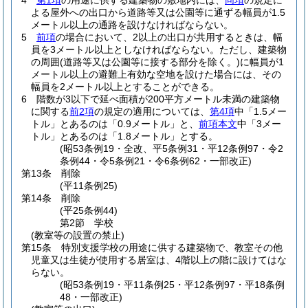
4
第1項
の用途に供する建築物の敷地内には、
同項
の規定に
よる屋外への出口から道路等又は公園等に通ずる幅員が1.5
メートル以上の通路を設けなければならない。
5
前項
の場合において、2以上の出口が共用するときは、幅
員を3メートル以上としなければならない。
ただし、建築物
の周囲
(道路等又は公園等に接する部分を除く。)
に幅員が1
メートル以上の避難上有効な空地を設けた場合には、その
幅員を2メートル以上とすることができる。
6
階数が3以下で延べ面積が200平方メートル未満の建築物
に関する
前2項
の規定の適用については、
第4項
中「1.5メー
トル」とあるのは「0.9メートル」と、
前項本文
中「3メー
トル」とあるのは「1.8メートル」とする。
(昭53条例19・全改、平5条例31・平12条例97・令2
条例44・令5条例21・令6条例62・一部改正)
第13条
削除
(平11条例25)
第14条
削除
(平25条例44)
第2節
学校
(教室等の設置の禁止)
第15条
特別支援学校の用途に供する建築物で、教室その他
児童又は生徒が使用する居室は、4階以上の階に設けてはな
らない。
(昭53条例19・平11条例25・平12条例97・平18条例
48・一部改正)