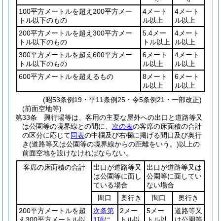
100平方メートルを超え200平方メー
4メート
4メート
トル以下のもの
ル以上
ル以上
200平方メートルを超え300平方メー
5.4メー
4メート
トル以下のもの
トル以上
ル以上
300平方メートルを超え600平方メー
6メート
4メート
トル以下のもの
ル以上
ル以上
600平方メートルを超えるもの
8メート
6メート
ル以上
ル以上
(昭53条例19・平11条例25・令5条例21・一部改正)
(前面空地等)
第33条
興行場等は、客用の主要な屋外への出口と道路等又
は公園等の境界線との間に、
次の表
の客席の床面積の合計
の区分に応じて
同表
の中欄及び右欄に掲げる間口及び奥行
き
(道路等又は公園等の境界線からの距離をいう。)
以上の
前面空地を設けなければならない。
客席の床面積の合計
出口が道路等又
出口が道路等又は
は公園等に面し
公園等に面してい
ている場合
ない場合
間口
奥行き
間口
奥行き
200平方メートルを超
次条第
2メー
5メー
道路等又
え300平方メートル以
1項
に
トル以
トル以
は公園等