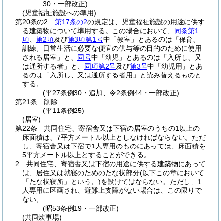
30・一部改正)
(児童福祉施設への準用)
第20条の2
第17条の2
の規定は、児童福祉施設の用途に供す
る建築物について準用する。
この場合において、
同条第1
項
、
第2項
及び
第3項第1号
中「教室」とあるのは「保育、
訓練、日常生活に必要な便宜の供与等の目的のために使用
される居室」と、
同号
中「幼児」とあるのは「入所し、又
は通所する者」と、
同項第2号
及び
第3号
中「幼児用」とあ
るのは「入所し、又は通所する者用」と読み替えるものと
する。
(平27条例30・追加、令2条例44・一部改正)
第21条
削除
(平11条例25)
(居室)
第22条
共同住宅、寄宿舎又は下宿の居室のうちの1以上の
床面積は、7平方メートル以上としなければならない。
ただ
し、寄宿舎又は下宿で1人専用のものにあっては、床面積を
5平方メートル以上とすることができる。
2
共同住宅、寄宿舎又は下宿の用途に供する建築物にあって
は、居住又は就寝のためのたな状部分
(以下この章において
「たな状寝所」という。)
を設けてはならない。
ただし、1
人専用に区画され、避難上支障がない場合は、この限りで
ない。
(昭53条例19・一部改正)
(共同炊事場)