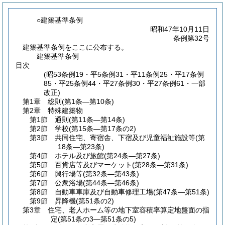
○建築基準条例
昭和47年10月11日
条例第32号
建築基準条例をここに公布する。
建築基準条例
目次
(昭53条例19・平5条例31・平11条例25・平17条例
85・平25条例44・平27条例30・平27条例61・一部
改正)
第1章
総則
(第1条―第10条)
第2章
特殊建築物
第1節
通則
(第11条―第14条)
第2節
学校
(第15条―第17条の2)
第3節
共同住宅、寄宿舎、下宿及び児童福祉施設等
(第
18条―第23条)
第4節
ホテル及び旅館
(第24条―第27条)
第5節
百貨店等及びマーケット
(第28条―第31条)
第6節
興行場等
(第32条―第43条)
第7節
公衆浴場
(第44条―第46条)
第8節
自動車車庫及び自動車修理工場
(第47条―第51条)
第9節
昇降機
(第51条の2)
第3章
住宅、老人ホーム等の地下室容積率算定地盤面の指
定
(第51条の3―第51条の5)