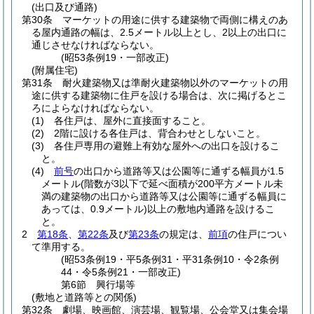
(出口及び通路)
第30条
マーケットの用途に供する建築物で両側に構えのあ
る屋内通路の幅は、2.5メートル以上とし、2以上の出口に
通じさせなければならない。
(昭53条例19・一部改正)
(附属住宅)
第31条
耐火建築物又は準耐火建築物以外のマーケットの用
途に供する建築物に住戸を設ける場合は、次に掲げるとこ
ろによらなければならない。
(1)
各住戸は、屋外に直接面すること。
(2)
2階に設ける各住戸は、背合わせとしないこと。
(3)
各住戸専用の避難上有効な屋外への出口を設けるこ
と。
(4)
前号
の出口から道路等又は公園等に通ずる幅員が1.5
メートル
(階数が3以下で延べ面積が200平方メートル未
満の建築物の出口から道路等又は公園等に通ずる幅員に
あっては、0.9メートル)
以上の敷地内通路を設けるこ
と。
2
第18条
、
第22条
及び
第23条
の規定は、
前項
の住戸につい
て準用する。
(昭53条例19・平5条例31・平31条例10・令2条例
44・令5条例21・一部改正)
第6節
興行場等
(敷地と道路等との関係)
第32条
劇場、映画館、演芸場、観覧場、公会堂又は集会場