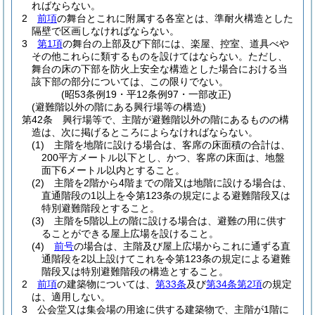
ればならない。
2
前項
の舞台とこれに附属する各室とは、準耐火構造とした
隔壁で区画しなければならない。
3
第1項
の舞台の上部及び下部には、楽屋、控室、道具べや
その他これらに類するものを設けてはならない。
ただし、
舞台の床の下部を防火上安全な構造とした場合における当
該下部の部分については、この限りでない。
(昭53条例19・平12条例97・一部改正)
(避難階以外の階にある興行場等の構造)
第42条
興行場等で、主階が避難階以外の階にあるものの構
造は、次に掲げるところによらなければならない。
(1)
主階を地階に設ける場合は、客席の床面積の合計は、
200平方メートル以下とし、かつ、客席の床面は、地盤
面下6メートル以内とすること。
(2)
主階を2階から4階までの階又は地階に設ける場合は、
直通階段の1以上を令第123条の規定による避難階段又は
特別避難階段とすること。
(3)
主階を5階以上の階に設ける場合は、避難の用に供す
ることができる屋上広場を設けること。
(4)
前号
の場合は、主階及び屋上広場からこれに通ずる直
通階段を2以上設けてこれを令第123条の規定による避難
階段又は特別避難階段の構造とすること。
2
前項
の建築物については、
第33条
及び
第34条第2項
の規定
は、適用しない。
3
公会堂又は集会場の用途に供する建築物で、主階が1階に