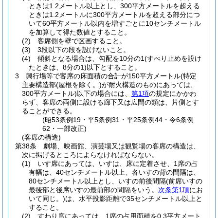
ときは1.2メートル以上とし、300平方メートルを超える
ときは1.2メートルに300平方メートルを超える部分につ
いて60平方メートル以内を増すごとに10センチメートル
を加算して得た数値とすること。
(2)
客席側を壁で区画すること。
(3)
3段以下の段を設けないこと。
(4)
傾斜となる場合は、勾配を10分の1
(すべり止めを設け
たときは、8分の1)
以下とすること。
3
興行場等で客席の床面積の合計が150平方メートル
(特定
主要構造部
(屋根を除く。)
が耐火構造のものにあっては、
300平方メートル)
以下の場合には、
第1項
の規定にかかわ
らず、客席の両側に設ける廊下又は広間の類は、片側とす
ることができる。
(昭53条例19・平5条例31・平25条例44・令6条例
62・一部改正)
(客席の構造)
第38条
劇場、映画館、演芸場又は観覧場の客席の構造は、
次に掲げるところによらなければならない。
(1)
いす席にあっては、いすは、床に定着させ、1席の占
有幅は、40センチメートル以上、各いすの背の間隔は、
80センチメートル以上とし、いすの前後間隔
(前席いすの
最後部と後席いすの最前部の間隔をいう。
次条第1項
にお
いて同じ。)
は、水平投影距離で35センチメートル以上と
すること。
(2)
すわり席にあっては、1席の占用面積を0.3平方メート