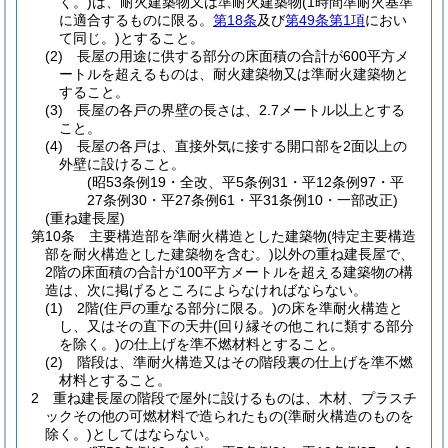
く。)
は、耐火建築物又は準耐火建築物
(1時間準耐火基準
に適合するものに限る。
第18条
及び
第49条第1項
におい
て同じ。)
とすること。
(2)
長屋の用途に供する部分の床面積の合計が600平方メ
ートルを超えるものは、耐火建築物又は準耐火建築物と
すること。
(3)
長屋の各戸の界壁の長さは、2.7メートル以上とする
こと。
(4)
長屋の各戸は、直接外気に接する開口部を2面以上の
外壁に設けること。
(昭53条例19・全改、平5条例31・平12条例97・平
27条例30・平27条例61・平31条例10・一部改正)
(重ね建長屋)
第10条
主要構造部を準耐火構造とした建築物
(特定主要構造
部を耐火構造とした建築物を含む。)
以外の重ね建長屋で、
2階の床面積の合計が100平方メートルを超える建築物の構
造は、次に掲げるところによらなければならない。
(1)
2階
(住戸の重なる部分に限る。)
の床を準耐火構造と
し、又はその直下の天井
(回り縁その他これに類する部分
を除く。)
の仕上げを準不燃材料とすること。
(2)
階段は、準耐火構造又はその階段裏の仕上げを準不燃
材料とすること。
2
重ね建長屋の階段で屋外に設けるものは、木材、プラスチ
ックその他の可燃材料で造られたもの
(準耐火構造のものを
除く。)
としてはならない。