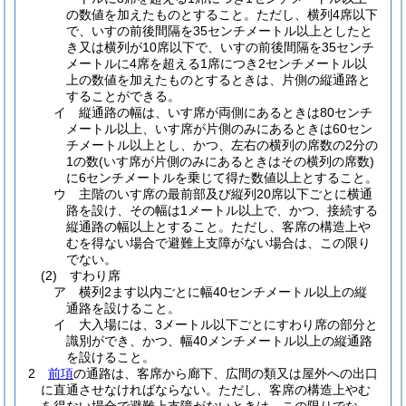
の数値を加えたものとすること。
ただし、横列4席以下
で、いすの前後間隔を35センチメートル以上としたと
き又は横列が10席以下で、いすの前後間隔を35センチ
メートルに4席を超える1席につき2センチメートル以
上の数値を加えたものとするときは、片側の縦通路と
することができる。
イ
縦通路の幅は、いす席が両側にあるときは80センチ
メートル以上、いす席が片側のみにあるときは60セン
チメートル以上とし、かつ、左右の横列の席数の2分の
1の数
(いす席が片側のみにあるときはその横列の席数)
に6センチメートルを乗じて得た数値以上とすること。
ウ
主階のいす席の最前部及び縦列20席以下ごとに横通
路を設け、その幅は1メートル以上で、かつ、接続する
縦通路の幅以上とすること。
ただし、客席の構造上や
むを得ない場合で避難上支障がない場合は、この限り
でない。
(2)
すわり席
ア
横列2ます以内ごとに幅40センチメートル以上の縦
通路を設けること。
イ
大入場には、3メートル以下ごとにすわり席の部分と
識別ができ、かつ、幅40メンチメートル以上の縦通路
を設けること。
2
前項
の通路は、客席から廊下、広間の類又は屋外への出口
に直通させなければならない。
ただし、客席の構造上やむ