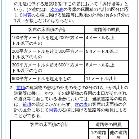
の用途に供する建築物
(以下この節において「興行場等」と
いう。)
の敷地は、
次の表
の客席の床面積の合計の区分に応
じて
同表
の右欄に掲げる道路等に敷地の外周の長さの7分の
1以上が接しなければならない。
客席の床面積の合計
道路等の幅員
100平方メートルを超え200平方メー
4メートル以上
トル以下のもの
200平方メートルを超え300平方メー
5.4メートル以上
トル以下のもの
300平方メートルを超え600平方メー
8メートル以上
トル以下のもの
600平方メートルを超えるもの
11メートル以上
2
前項
の建築物の敷地の外周の長さの3分の1以上が2以上の
道路等に接し、かつ、その建築物の客用の出口がそれぞれ
の道路等に面している場合においては、当該道路等の幅員
は、
前項
の規定にかかわらず、
次の表
の客席の床面積の合
計の区分に応じて
同表
の右欄に掲げる道路等の幅員による
ことができる。
客席の床面積の合計
道路等の幅員
1の道路
他の道路
等
等