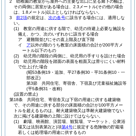
2
幼稚園の教室から屋外への主要な出口に至る廊下の幅は、
その両側に居室がある場合は、2.3メートル
(その他の場合
は、1.8メートル)
以上としなければならない。
3
前2項
の規定は、
次の各号
に該当する場合には、適用しな
い。
(1)
教室の用途に供する階で、幼児の待避上必要な施設を
備え、かつ、次のいずれかに該当する場合
ア
避難階並びにその直上階及び直下階
イ
ア
以外の階のうち教室の床面積の合計が200平方メ
ートル以下のもの
(2)
幼児用の階段の両側に、幼児用の手すりを設けた場合
(3)
幼児用の階段を踏面の表面を粗面又は滑りにくい材料
で仕上げた場合
(昭53条例19・追加、平27条例30・平31条例10・一
部改正)
第3節
共同住宅、寄宿舎、下宿及び児童福祉施設等
(平5条例31・改称)
(設置の禁止)
第18条
共同住宅、寄宿舎又は下宿の用途に供する建築物
で、その用途に供する部分の床面積の合計が100平方メー
トルを超えるものは、耐火建築物又は準耐火建築物でない
次に掲げる建築物の上階に設けてはならない。
(1)
劇場、映画館、演芸場、観覧場、マーケット、公衆浴
場又は法別表第2
(と)
項
第4号
に規定する危険物の貯蔵場
若しくは処理場の用途に供するもの