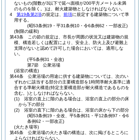
ないもの
(階数が3以下で延べ面積が200平方メートル未満
のものを除く。)
は、耐火建築物としなければならない。
4
第19条第2項
の規定は、
前項
に規定する建築物について準
用する。
(昭53条例19・平31条例10・令6条例62・一部改正)
(制限の緩和)
第43条
この節の規定は、市長が周囲の状況又は建築物の規
模、構造若しくは配置により、安全上、防火上及び避難上
支障がないと認めて許可した場合においては、適用しな
い。
(平5条例31・全改)
第7節
公衆浴場
(浴室の構造)
第44条
公衆浴場の用途に供する建築物については、次のい
ずれかに該当する部分の主要構造部を1時間準耐火基準に適
合する準耐火構造
(特定主要構造部が耐火構造であるものを
含む。)
としなければならない。
(1)
浴室の直上に階のある場合は、浴室の直上の部分の床
から下の部分
(2)
浴室の直下に階のある場合は、浴室の床から下の部分
(昭53条例19・全改、平5条例31・平12条例97・令6
条例62・一部改正)
(火たき場等)
第45条
公衆浴場の火たき場の構造は、次に掲げるところに
よらなければならない。