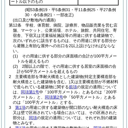
ートル以下のもの
(昭53条例19・平5条例31・平11条例25・平27条例
30・令5条例21・一部改正)
(出口及び敷地内の通路)
第12条
学校、体育館、病院、診療所、物品販売業を営む店
舗、マーケット、公衆浴場、ホテル、旅館、共同住宅、寄
宿舎、下宿又は児童福祉施設等の用途に供する建築物で、
次のいずれかに該当するものは、その用途に供する部分か
ら避難上有効な屋外への出口を2以上設けなければならな
い。
(1)
その用途に供する部分の床面積の合計が100平方メー
トルを超えるもの
(2)
2階以上の階で、その用途に供する居室の床面積の合
計が50平方メートルを超えるもの
2
主要構造部を準耐火構造とした建築物
(特定主要構造部を
耐火構造とした建築物を含む。)
又は主要構造部が不燃材料
で造られている建築物に関する
前項
の規定の適用について
は、
同項第1号
中「100平方メートル」とあるのは「200平
方メートル」と、
同項第2号
中「50平方メートル」とある
のは「100平方メートル」とする。
3
第1項
の用途に供する建築物が開口部のない耐火構造の床
又は壁で区画されている場合においては、その区画された
部分は、
同項
の規定の適用については、それぞれ別の建築
物とみなす。