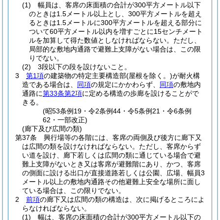
(1)
幅員は、客席の床面積の合計が300平方メートル以下
のときは1.5メートル以上とし、300平方メートルを超え
るときは1.5メートルに300平方メートルを超える部分に
ついて60平方メートル以内を増すごとに15センチメート
ルを加算して得た数値としなければならない。
ただし、
局部的な敷地内通路で避難上支障がない場合は、この限
りでない。
(2)
3段以下の段を設けないこと。
3
第1項
の建築物の特定主要構造部
(屋根を除く。)
が耐火構
造である場合は、
同項
の規定にかかわらず、
同項
の敷地内
通路に
第33条第2項
に定める構造の歩廊を設けることがで
きる。
(昭53条例19・令2条例44・令5条例21・令6条例
62・一部改正)
(廊下及び広間の類)
第37条
興行場等の各階には、客席の両側及び後方に廊下又
は広間の類を設けなければならない。
ただし、客席からず
い道を設け、廊下若しくは広間の類に通じている場合で避
難上支障がないとき又は客席が避難階にあり、かつ、客席
の側面に設ける出口が直接道路若しくは公園、広場、幅員3
メートル以上の敷地内通路その他避難上安全な場所に面し
ている場合は、この限りでない。
2
前項
の廊下又は広間の類の構造は、次に掲げるところによ
らなければならない。
(1)
幅は、客席の床面積の合計が300平方メートル以下の