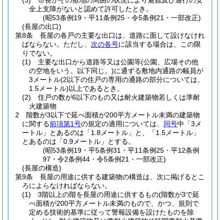
(3)
市長がその敷地の周囲の状況により避難及び通行の安
全上支障がないと認めて許可したとき。
(昭53条例19・平11条例25・令5条例21・一部改正)
(長屋の出口)
第8条
長屋の各戸の主要な出口は、道路に面して設けなけれ
ばならない。
ただし、
次の各号
に該当する場合は、この限
りでない。
(1)
主要な出口から道路等又は公園等
(公園、広場その他
の空地をいう。以下同じ。)
に通ずる敷地内通路の幅員が
3メートル
(2以下の住戸の専用の通路の部分については、
1.5メートル)
以上であるとき。
(2)
住戸の数が6以下のもの又は耐火建築物若しくは準耐
火建築物
2
階数が3以下で延べ面積が200平方メートル未満の建築物
に関する
前項第1号
の規定の適用については、
同号
中「3メ
ートル」とあるのは「1.8メートル」と、「1.5メートル」
とあるのは「0.9メートル」とする。
(昭53条例19・平5条例31・平11条例25・平12条例
97・令2条例44・令5条例21・一部改正)
(長屋の構造)
第9条
長屋の用途に供する建築物の構造は、次に掲げるとこ
ろによらなければならない。
(1)
3階以上の階を長屋の用途に供するもの
(階数が3で延
べ面積が200平方メートル未満のもので、かつ、規則で
定める技術的基準に従って警報設備を設けたものを除