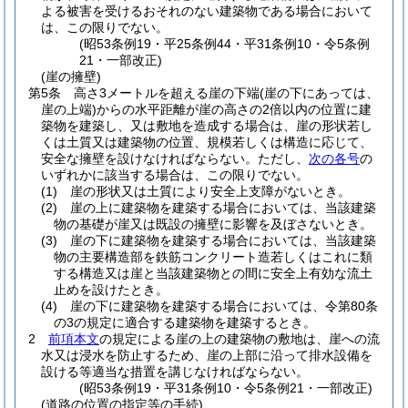
よる被害を受けるおそれのない建築物である場合において
は、この限りでない。
(昭53条例19・平25条例44・平31条例10・令5条例
21・一部改正)
(崖の擁壁)
第5条
高さ3メートルを超える崖の下端
(崖の下にあっては、
崖の上端)
からの水平距離が崖の高さの2倍以内の位置に建
築物を建築し、又は敷地を造成する場合は、崖の形状若し
くは土質又は建築物の位置、規模若しくは構造に応じて、
安全な擁壁を設けなければならない。
ただし、
次の各号
の
いずれかに該当する場合は、この限りでない。
(1)
崖の形状又は土質により安全上支障がないとき。
(2)
崖の上に建築物を建築する場合においては、当該建築
物の基礎が崖又は既設の擁壁に影響を及ぼさないとき。
(3)
崖の下に建築物を建築する場合においては、当該建築
物の主要構造部を鉄筋コンクリート造若しくはこれに類
する構造又は崖と当該建築物との間に安全上有効な流土
止めを設けたとき。
(4)
崖の下に建築物を建築する場合においては、令第80条
の3の規定に適合する建築物を建築するとき。
2
前項本文
の規定による崖の上の建築物の敷地は、崖への流
水又は浸水を防止するため、崖の上部に沿って排水設備を
設ける等適当な措置を講じなければならない。
(昭53条例19・平31条例10・令5条例21・一部改正)
(道路の位置の指定等の手続)