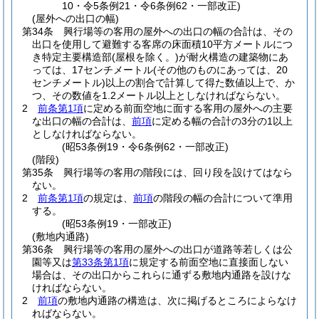
10・令5条例21・令6条例62・一部改正)
(屋外への出口の幅)
第34条
興行場等の客用の屋外への出口の幅の合計は、その
出口を使用して避難する客席の床面積10平方メートルにつ
き特定主要構造部
(屋根を除く。)
が耐火構造の建築物にあ
っては、17センチメートル
(その他のものにあっては、20
センチメートル)
以上の割合で計算して得た数値以上で、か
つ、その数値を1.2メートル以上としなければならない。
2
前条第1項
に定める前面空地に面する客用の屋外への主要
な出口の幅の合計は、
前項
に定める幅の合計の3分の1以上
としなければならない。
(昭53条例19・令6条例62・一部改正)
(階段)
第35条
興行場等の客用の階段には、回り段を設けてはなら
ない。
2
前条第1項
の規定は、
前項
の階段の幅の合計について準用
する。
(昭53条例19・一部改正)
(敷地内通路)
第36条
興行場等の客用の屋外への出口が道路等若しくは公
園等又は
第33条第1項
に規定する前面空地に直接面しない
場合は、その出口からこれらに通ずる敷地内通路を設けな
ければならない。
2
前項
の敷地内通路の構造は、次に掲げるところによらなけ
ればならない。