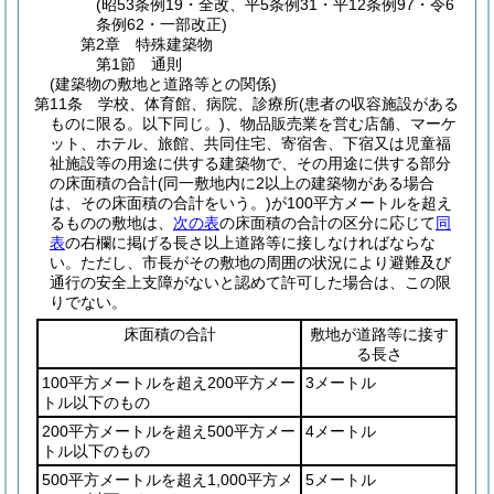
(昭53条例19・全改、平5条例31・平12条例97・令6
条例62・一部改正)
第2章
特殊建築物
第1節
通則
(建築物の敷地と道路等との関係)
第11条
学校、体育館、病院、診療所
(患者の収容施設がある
ものに限る。以下同じ。)
、物品販売業を営む店舗、マーケ
ット、ホテル、旅館、共同住宅、寄宿舎、下宿又は児童福
祉施設等の用途に供する建築物で、その用途に供する部分
の床面積の合計
(同一敷地内に2以上の建築物がある場合
は、その床面積の合計をいう。)
が100平方メートルを超え
るものの敷地は、
次の表
の床面積の合計の区分に応じて
同
表
の右欄に掲げる長さ以上道路等に接しなければならな
い。
ただし、市長がその敷地の周囲の状況により避難及び
通行の安全上支障がないと認めて許可した場合は、この限
りでない。
床面積の合計
敷地が道路等に接す
る長さ
100平方メートルを超え200平方メー
3メートル
トル以下のもの
200平方メートルを超え500平方メー
4メートル
トル以下のもの
500平方メートルを超え1,000平方メ
5メートル