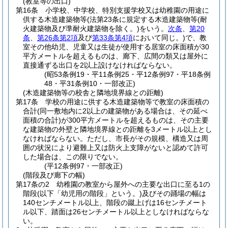
(教室等の出口)
第16条
小学校、中学校、特別支援学校又は幼稚園の用途に
供する木造建築物等
(法第23条に規定する木造建築物等
(耐
火建築物及び準耐火建築物を除く。)
をいう。
次条
、
第20
条
、
第26条第2項
及び
第33条第4項
において同じ。)
で、教
室その他幼児、児童又は生徒が使用する居室の床面積が30
平方メートルを超えるものは、廊下、広間の類又は屋外に
直接通ずる出口を2以上設けなければならない。
(昭53条例19・平11条例25・平12条例97・平18条例
48・平31条例10・一部改正)
(木造建築物等の校舎と隣地境界線との距離)
第17条
学校の用途に供する木造建築物等で教室の床面積の
合計
(同一敷地内に2以上の建築物がある場合は、その延べ
面積の合計)
が300平方メートルを超えるものは、その主要
な建築物の外壁と隣地境界線との距離を3メートル以上とし
なければならない。
ただし、市長がその規模、構造又は周
囲の状況により避難上又は防火上支障がないと認めて許可
した場合は、この限りでない。
(平12条例97・一部改正)
(階段及び廊下の幅)
第17条の2
幼稚園の教室から屋外への主要な出口に至る1の
階段
(以下「幼児用の階段」という。)
及びその踊場の幅は
140センチメートル以上、階段の蹴上げは16センチメート
ル以下、踏面は26センチメートル以上としなければならな
い。