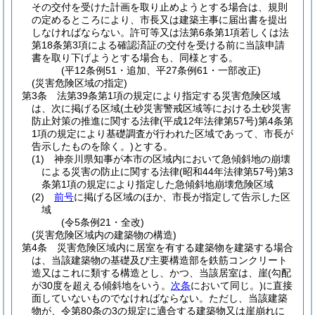
その交付を受けた計画を取り止めようとする場合は、規則
の定めるところにより、市長又は建築主事に届出書を提出
しなければならない。
許可等又は法第6条第1項若しくは法
第18条第3項による確認済証の交付を受ける前に当該申請
書を取り下げようとする場合も、同様とする。
(平12条例51・追加、平27条例61・一部改正)
(災害危険区域の指定)
第3条
法第39条第1項の規定により指定する災害危険区域
は、次に掲げる区域
(土砂災害警戒区域等における土砂災害
防止対策の推進に関する法律
(平成12年法律第57号)
第4条第
1項の規定により基礎調査が行われた区域であって、市長が
告示したものを除く。)
とする。
(1)
神奈川県知事が本市の区域内において急傾斜地の崩壊
による災害の防止に関する法律
(昭和44年法律第57号)
第3
条第1項の規定により指定した急傾斜地崩壊危険区域
(2)
前号
に掲げる区域のほか、市長が指定して告示した区
域
(令5条例21・全改)
(災害危険区域内の建築物の構造)
第4条
災害危険区域内に居室を有する建築物を建築する場合
は、当該建築物の基礎及び主要構造部を鉄筋コンクリート
造又はこれに類する構造とし、かつ、当該居室は、崖
(勾配
が30度を超える傾斜地をいう。
次条
において同じ。)
に直接
面していないものでなければならない。
ただし、当該建築
物が、令第80条の3の規定に適合する建築物又は崖崩れに