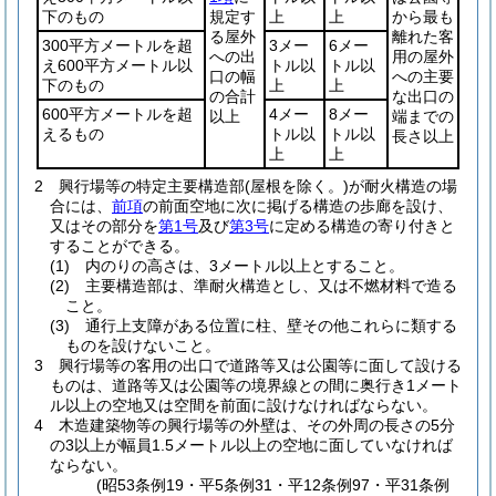
下のもの
規定す
上
上
から最も
る屋外
離れた客
300平方メートルを超
3メー
6メー
への出
用の屋外
え600平方メートル以
トル以
トル以
口の幅
への主要
下のもの
上
上
の合計
な出口の
600平方メートルを超
4メー
8メー
以上
端までの
えるもの
トル以
トル以
長さ以上
上
上
2
興行場等の特定主要構造部
(屋根を除く。)
が耐火構造の場
合には、
前項
の前面空地に次に掲げる構造の歩廊を設け、
又はその部分を
第1号
及び
第3号
に定める構造の寄り付きと
することができる。
(1)
内のりの高さは、3メートル以上とすること。
(2)
主要構造部は、準耐火構造とし、又は不燃材料で造る
こと。
(3)
通行上支障がある位置に柱、壁その他これらに類する
ものを設けないこと。
3
興行場等の客用の出口で道路等又は公園等に面して設ける
ものは、道路等又は公園等の境界線との間に奥行き1メート
ル以上の空地又は空間を前面に設けなければならない。
4
木造建築物等の興行場等の外壁は、その外周の長さの5分
の3以上が幅員1.5メートル以上の空地に面していなければ
ならない。
(昭53条例19・平5条例31・平12条例97・平31条例