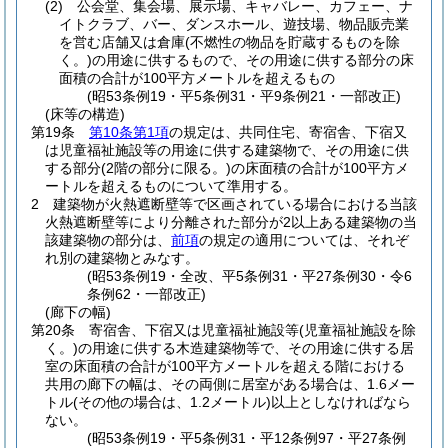
(2)
公会堂、集会場、展示場、キャバレー、カフェー、ナ
イトクラブ、バー、ダンスホール、遊技場、物品販売業
を営む店舗又は倉庫
(不燃性の物品を貯蔵するものを除
く。)
の用途に供するもので、その用途に供する部分の床
面積の合計が100平方メートルを超えるもの
(昭53条例19・平5条例31・平9条例21・一部改正)
(床等の構造)
第19条
第10条第1項
の規定は、共同住宅、寄宿舎、下宿又
は児童福祉施設等の用途に供する建築物で、その用途に供
する部分
(2階の部分に限る。)
の床面積の合計が100平方メ
ートルを超えるものについて準用する。
2
建築物が火熱遮断壁等で区画されている場合における当該
火熱遮断壁等により分離された部分が2以上ある建築物の当
該建築物の部分は、
前項
の規定の適用については、それぞ
れ別の建築物とみなす。
(昭53条例19・全改、平5条例31・平27条例30・令6
条例62・一部改正)
(廊下の幅)
第20条
寄宿舎、下宿又は児童福祉施設等
(児童福祉施設を除
く。)
の用途に供する木造建築物等で、その用途に供する居
室の床面積の合計が100平方メートルを超える階における
共用の廊下の幅は、その両側に居室がある場合は、1.6メー
トル
(その他の場合は、1.2メートル)
以上としなければなら
ない。
(昭53条例19・平5条例31・平12条例97・平27条例