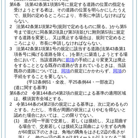
第6条
法第42条第1項第5号に規定する道路の位置の指定を
受けようとする者は、その道路の位置を明らかにしたうえ
で、規則の定めるところにより、市長に申請しなければな
らない。
2
法第42条第1項第2号
(規則で定めるものに限る。)
から第5
号まで並びに同条第2項及び第3項並びに附則第5項に規定
する道路を変更し、又は廃止する場合は、規則で定めると
ころにより、市長に申請しなければならない。
3
法第42条第1項第1号の規定に該当する道路
(法第43条第1
項各号に掲げる道路を除く。)
を新たに築造しようとする場
合において、当該道路内に
前項
の手続により変更又は廃止
をすることとなる既存の道路が含まれているときは、当該
既存の道路については、
同項
の規定にかかわらず、
同項
の
手続をすることを要しない。
(平12条例51・全改、平25条例44・一部改正)
(道に関する基準)
第6条の2
令第144条の4第2項の規定による基準の適用区域
は、横須賀市全域とする。
2
令第144条の4第2項の規定による基準は、次に定めるもの
とする。
ただし、市長が周囲の状況によりやむを得ないと
認めた場合においては、この限りでない。
(1)
道が同一平面で交差し、若しくは接続し、又は屈曲す
る場合で、交差若しくは接続又は屈曲により生ずる内角
が60度以下のときは、角地の隅角をはさむ2辺の長さが
等しく、他の一辺の長さが2.83メートル以上となる二等