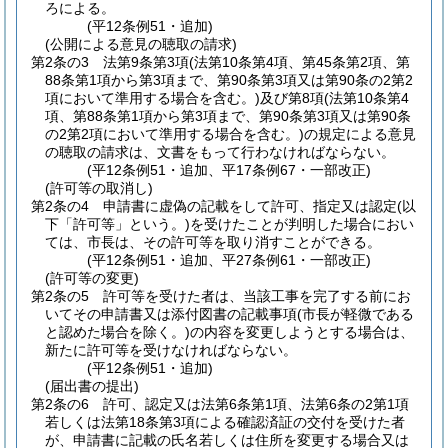
ろによる。
(平12条例51・追加)
(公開による意見の聴取の請求)
第2条の3
法第9条第3項
(法第10条第4項、第45条第2項、第
88条第1項から第3項まで、第90条第3項又は第90条の2第2
項において準用する場合を含む。)
及び第8項
(法第10条第4
項、第88条第1項から第3項まで、第90条第3項又は第90条
の2第2項において準用する場合を含む。)
の規定による意見
の聴取の請求は、文書をもって行わなければならない。
(平12条例51・追加、平17条例67・一部改正)
(許可等の取消し)
第2条の4
申請書に虚偽の記載をして許可、指定又は認定
(以
下「許可等」という。)
を受けたことが判明した場合におい
ては、市長は、その許可等を取り消すことができる。
(平12条例51・追加、平27条例61・一部改正)
(許可等の変更)
第2条の5
許可等を受けた者は、当該工事を完了する前にお
いてその申請書又は添付図書の記載事項
(市長が軽微である
と認めた場合を除く。)
の内容を変更しようとする場合は、
新たに許可等を受けなければならない。
(平12条例51・追加)
(届出書の提出)
第2条の6
許可、認定又は法第6条第1項、法第6条の2第1項
若しくは法第18条第3項による確認済証の交付を受けた者
が、申請書に記載の氏名若しくは住所を変更する場合又は