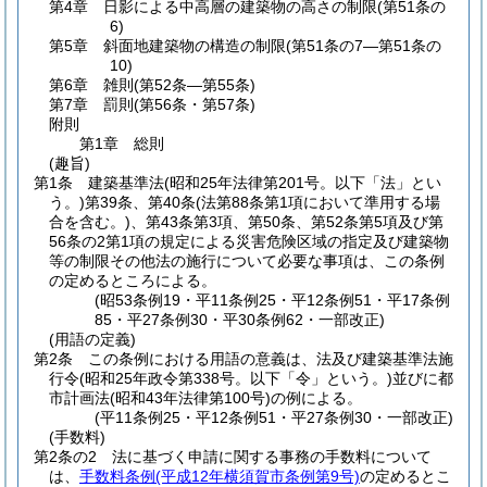
第4章
日影による中高層の建築物の高さの制限
(第51条の
6)
第5章
斜面地建築物の構造の制限
(第51条の7―第51条の
10)
第6章
雑則
(第52条―第55条)
第7章
罰則
(第56条・第57条)
附則
第1章
総則
(趣旨)
第1条
建築基準法
(昭和25年法律第201号。以下「法」とい
う。)
第39条、第40条
(法第88条第1項において準用する場
合を含む。)
、第43条第3項、第50条、第52条第5項及び第
56条の2第1項の規定による災害危険区域の指定及び建築物
等の制限その他法の施行について必要な事項は、この条例
の定めるところによる。
(昭53条例19・平11条例25・平12条例51・平17条例
85・平27条例30・平30条例62・一部改正)
(用語の定義)
第2条
この条例における用語の意義は、法及び建築基準法施
行令
(昭和25年政令第338号。以下「令」という。)
並びに都
市計画法
(昭和43年法律第100号)
の例による。
(平11条例25・平12条例51・平27条例30・一部改正)
(手数料)
第2条の2
法に基づく申請に関する事務の手数料について
は、
手数料条例
(平成12年横須賀市条例第9号)
の定めるとこ