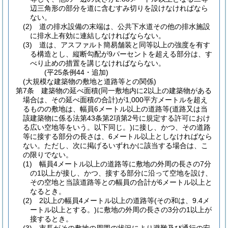
辺三角形の部分を道に含むすみ切りを設けなければなら
ない。
(2)
道の排水設備の末端は、公共下水道その他の排水施設
に排水上有効に連結しなければならない。
(3)
道は、アスファルト簡易舗装と同等以上の強度を有す
る構造とし、縦断勾配が9パーセントを超える部分は、す
べり止めの措置を講じなければならない。
(平25条例44・追加)
(大規模な建築物の敷地と道路等との関係)
第7条
建築物の延べ面積
(同一敷地内に2以上の建築物がある
場合は、その延べ面積の合計)
が1,000平方メートルを超え
るものの敷地は、幅員6メートル以上の道路等
(道路又は当
該建築物に係る法第43条第2項第2号に規定する許可におけ
る広い空地等をいう。以下同じ。)
に接し、かつ、その道路
等に接する部分の長さは、6メートル以上としなければなら
ない。
ただし、次に掲げるいずれかに該当する場合は、こ
の限りでない。
(1)
幅員4メートル以上の道路等に敷地の外周の長さの7分
の1以上が接し、かつ、接する部分に沿って空地を設け、
その空地と当該道路等との幅員の合計が6メートル以上と
なるとき。
(2)
2以上の幅員4メートル以上の道路等
(その和は、9.4メ
ートル以上とする。)
に敷地の外周の長さの3分の1以上が
接するとき。