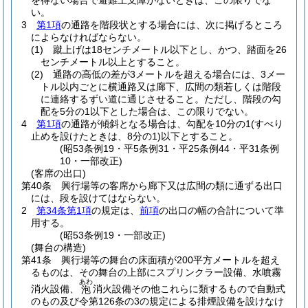
を得ない場合で避難上支障がないときは、この限りでな
い。
3
第1項
の通路を階段状とする場合には、次に掲げるところ
によらなければならない。
(1)
蹴上げは18センチメートル以下とし、かつ、踏面を26
センチメートル以上とすること。
(2)
通路の高低の差が3メートルを超える場合には、3メー
トル以内ごとに横通路又は廊下、広間の類若しくは階段
に連絡するずい道に通じさせること。
ただし、階段の勾
配を5分の1以下とした場合は、この限りでない。
4
第1項
の通路が傾斜となる場合は、勾配を10分の1
(すべり
止めを設けたときは、8分の1)
以下とすること。
(昭53条例19・平5条例31・平25条例44・平31条例
10・一部改正)
(客席の出口)
第40条
興行場等の客席から廊下又は広間の類に通ずる出口
には、段を設けてはならない。
2
第34条第1項
の規定は、
前項
の出口の幅の合計について準
用する。
(昭53条例19・一部改正)
(舞台の構造)
第41条
興行場等の舞台の床面積が200平方メートルを超え
るものは、その舞台の上部にスプリンクラー設備、水噴霧
あわ
消火設備、
消火設備その他これらに類するもので自動式
泡
のもの及び令第126条の3の規定による排煙設備を設けなけ