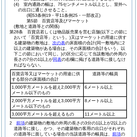
(4)
室内通路の幅は、75センチメートル以上とし、室外へ
の出口に通じさせること。
(昭53条例19・平11条例25・一部改正)
第5節
百貨店等及びマーケット
(敷地と道路等との関係)
第28条
百貨店若しくは物品販売業を営む店舗
(以下この節に
おいて「百貨店等」という。)
又はマーケットの用途に供す
る建築物の敷地は、
次の表
の床面積の合計
(同一敷地内に2
以上の建築物がある場合は、その床面積の合計をいう。以
下この節において同じ。)
の区分に応じて当該敷地の外周の
長さの7分の1以上が
同表
の右欄に掲げる道路等に接しなけ
ればならない。
百貨店等又はマーケットの用途に供
道路等の幅員
する部分の床面積の合計
1,000平方メートルを超え2,000平方
6メートル以上
メートル以下のもの
2,000平方メートルを超え3,000平方
8メートル以上
メートル以下のもの
3,000平方メートルを超えるもの
11メートル以上
2
前項
の建築物の敷地の外周の長さの3分の1以上が2以上の
道路等に接し、かつ、その建築物の客用の出口がそれぞれ
の道路等に面している場合の当該道路等の幅員は、
前項
の