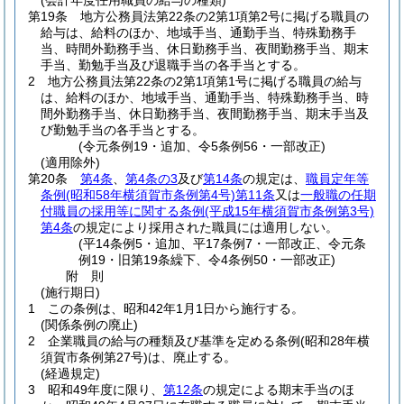
(会計年度任用職員の給与の種類)
第19条
地方公務員法第22条の2第1項第2号に掲げる職員の
給与は、給料のほか、地域手当、通勤手当、特殊勤務手
当、時間外勤務手当、休日勤務手当、夜間勤務手当、期末
手当、勤勉手当及び退職手当の各手当とする。
2
地方公務員法第22条の2第1項第1号に掲げる職員の給与
は、給料のほか、地域手当、通勤手当、特殊勤務手当、時
間外勤務手当、休日勤務手当、夜間勤務手当、期末手当及
び勤勉手当の各手当とする。
(令元条例19・追加、令5条例56・一部改正)
(適用除外)
第20条
第4条
、
第4条の3
及び
第14条
の規定は、
職員定年等
条例
(昭和58年横須賀市条例第4号)
第11条
又は
一般職の任期
付職員の採用等に関する条例
(平成15年横須賀市条例第3号)
第4条
の規定により採用された職員には適用しない。
(平14条例5・追加、平17条例7・一部改正、令元条
例19・旧第19条繰下、令4条例50・一部改正)
附
則
(施行期日)
1
この条例は、昭和42年1月1日から施行する。
(関係条例の廃止)
2
企業職員の給与の種類及び基準を定める条例
(昭和28年横
須賀市条例第27号)
は、廃止する。
(経過規定)
3
昭和49年度に限り、
第12条
の規定による期末手当のほ