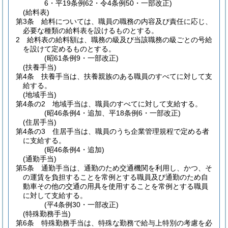
6・平19条例62・令4条例50・一部改正)
(給料表)
第3条
給料については、職員の職務の内容及び責任に応じ、
必要な種類の給料表を設けるものとする。
2
給料表の給料額は、職務の級及び当該職務の級ごとの号給
を設けて定めるものとする。
(昭61条例9・一部改正)
(扶養手当)
第4条
扶養手当は、扶養親族のある職員のすべてに対して支
給する。
(地域手当)
第4条の2
地域手当は、職員のすべてに対して支給する。
(昭46条例4・追加、平18条例6・一部改正)
(住居手当)
第4条の3
住居手当は、職員のうち企業管理規程で定める者
に支給する。
(昭46条例4・追加)
(通勤手当)
第5条
通勤手当は、通勤のため交通機関を利用し、かつ、そ
の運賃を負担することを常例とする職員及び通勤のため自
動車その他の交通の用具を使用することを常例とする職員
に対して支給する。
(平4条例30・一部改正)
(特殊勤務手当)
第6条
特殊勤務手当は、特殊な勤務で給与上特別の考慮を必