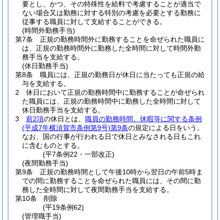
要とし、かつ、その特殊性を給料で考慮することが適当で
ない場合又は勤務に対する特別の考慮を必要とする勤務に
従事する職員に対して支給することができる。
(時間外勤務手当)
第7条
正規の勤務時間外に勤務することを命ぜられた職員に
は、正規の勤務時間外に勤務した全時間に対して時間外勤
務手当を支給する。
(休日勤務手当)
第8条
職員には、正規の勤務日が休日に当たっても正規の給
与を支給する。
2
休日において正規の勤務時間中に勤務することが命ぜられ
た職員には、正規の勤務時間中に勤務した全時間に対して
休日勤務手当を支給する。
3
前2項
の休日とは、
職員の勤務時間、休暇等に関する条例
(平成7年横須賀市条例第9号)
第9条
の規定による日をいう。
なお、国の行事が行われる日で休日とみなされる日もこれ
に含むものとする。
(平7条例22・一部改正)
(夜間勤務手当)
第9条
正規の勤務時間として午後10時から翌日の午前5時ま
での間に勤務することを命ぜられた職員には、その間に勤
務した全時間に対して夜間勤務手当を支給する。
第10条
削除
(平19条例62)
(管理職手当)