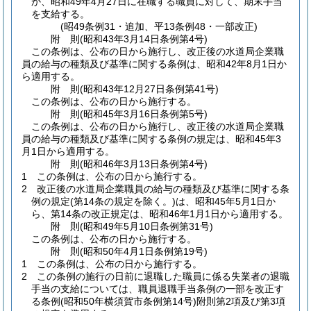
か、昭和49年4月27日に在職する職員に対して、期末手当
を支給する。
(昭49条例31・追加、平13条例48・一部改正)
附
則
(昭和43年3月14日
条例第4号)
この条例は、公布の日から施行し、改正後の水道局企業職
員の給与の種類及び基準に関する条例は、昭和42年8月1日か
ら適用する。
附
則
(昭和43年12月27日
条例第41号)
この条例は、公布の日から施行する。
附
則
(昭和45年3月16日
条例第5号)
この条例は、公布の日から施行し、改正後の水道局企業職
員の給与の種類及び基準に関する条例の規定は、昭和45年3
月1日から適用する。
附
則
(昭和46年3月13日
条例第4号)
1
この条例は、公布の日から施行する。
2
改正後の水道局企業職員の給与の種類及び基準に関する条
例の規定
(第14条の規定を除く。)
は、昭和45年5月1日か
ら、第14条の改正規定は、昭和46年1月1日から適用する。
附
則
(昭和49年5月10日
条例第31号)
この条例は、公布の日から施行する。
附
則
(昭和50年4月1日
条例第19号)
1
この条例は、公布の日から施行する。
2
この条例の施行の日前に退職した職員に係る失業者の退職
手当の支給については、職員退職手当条例の一部を改正す
る条例
(昭和50年横須賀市条例第14号)
附則第2項及び第3項