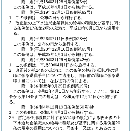
附
則
(平成18年3月28日
条例第6号)
この条例は、平成18年4月1日から施行する。
附
則
(平成19年12月17日
条例第62号)
1
この条例は、公布の日から施行する。
2
改正後の上下水道局企業職員の給与の種類及び基準に関す
る条例第17条第2項の規定は、平成19年8月1日から適用す
る。
附
則
(平成26年7月1日
条例第28号)
この条例は、公布の日から施行する。
附
則
(平成28年12月16日
条例第63号)
この条例は、平成29年1月1日から施行する。
附
則
(平成30年3月29日
条例第42号)
1
この条例は、平成30年4月1日から施行する。
2
改正後の第14条の規定は、この条例の施行の日以後の退
職に係る退職手当について適用し、同日前の退職に係る退
職手当については、なお従前の例による。
附
則
(令和元年9月25日
条例第19号)
この条例は、令和2年4月1日から施行する。
ただし、第12
条から第14条までの規定は、令和元年12月14日から施行す
る。
附
則
(令和4年12月19日
条例第50号)
抄
1
この条例は、令和5年4月1日から施行する。
29
暫定再任用職員に対する第14条の規定による改正後の上
下水道局企業職員の給与の種類及び基準に関する条例第20
条の規定の適用については、同条中「又は」とあるのは