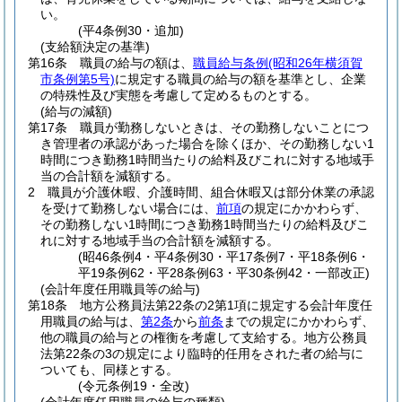
い。
(平4条例30・追加)
(支給額決定の基準)
第16条
職員の給与の額は、
職員給与条例
(昭和26年横須賀
市条例第5号)
に規定する職員の給与の額を基準とし、企業
の特殊性及び実態を考慮して定めるものとする。
(給与の減額)
第17条
職員が勤務しないときは、その勤務しないことにつ
き管理者の承認があった場合を除くほか、その勤務しない1
時間につき勤務1時間当たりの給料及びこれに対する地域手
当の合計額を減額する。
2
職員が介護休暇、介護時間、組合休暇又は部分休業の承認
を受けて勤務しない場合には、
前項
の規定にかかわらず、
その勤務しない1時間につき勤務1時間当たりの給料及びこ
れに対する地域手当の合計額を減額する。
(昭46条例4・平4条例30・平17条例7・平18条例6・
平19条例62・平28条例63・平30条例42・一部改正)
(会計年度任用職員等の給与)
第18条
地方公務員法第22条の2第1項に規定する会計年度任
用職員の給与は、
第2条
から
前条
までの規定にかかわらず、
他の職員の給与との権衡を考慮して支給する。
地方公務員
法第22条の3の規定により臨時的任用をされた者の給与に
ついても、同様とする。
(令元条例19・全改)