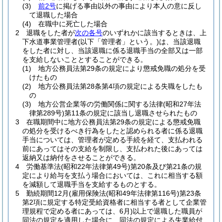
(3)
前2号
に掲げる事由以外の事由により本人の意に反し
て退職した場合
(4)
在職中に死亡した場合
2
退職をした者が
次の各号
のいずれかに該当するときは、上
下水道事業管理者
(以下「管理者」という。)
は、当該退職
をした者に対し、当該退職に係る退職手当の全部又は一部
を支給しないこととすることができる。
(1)
地方公務員法第29条の規定により懲戒免職の処分を受
けたもの
(2)
地方公務員法第28条第4項の規定による失職をしたも
の
(3)
地方公営企業等の労働関係に関する法律
(昭和27年法
律第289号)
第11条の規定に該当し退職させられたもの
3
在職期間中に地方公務員法第29条の規定による懲戒免職
の処分を受けるべき行為をしたと認められる者に係る退職
手当については、管理者が定める手続を経て、支払われる
前にあってはその支給を制限し、支払われた後にあっては
返納又は納付をさせることができる。
4
労働基準法
(昭和22年法律第49号)
第20条及び第21条の規
定により給与を支払う場合においては、これに相当する額
を減額して退職手当を支給するものとする。
5
勤続期間12月
(雇用保険法
(昭和49年法律第116号)
第23条
第2項に規定する特定受給資格者に相当する者として企業管
理規程で定める者にあっては、6月)
以上で退職した職員が
同法の規定を適用した場合に、同法の規定による失業給付