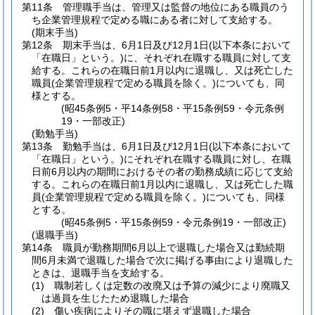
第11条
管理職手当は、管理又は監督の地位にある職員のう
ち企業管理規程で定める職にある者に対して支給する。
(期末手当)
第12条
期末手当は、6月1日及び12月1日
(以下本条において
「在職日」という。)
に、それぞれ在職する職員に対して支
給する。
これらの在職日前1月以内に退職し、又は死亡した
職員
(企業管理規程で定める職員を除く。)
についても、同
様とする。
(昭45条例5・平14条例58・平15条例59・令元条例
19・一部改正)
(勤勉手当)
第13条
勤勉手当は、6月1日及び12月1日
(以下本条において
「在職日」という。)
にそれぞれ在職する職員に対し、在職
日前6月以内の期間におけるその者の勤務成績に応じて支給
する。
これらの在職日前1月以内に退職し、又は死亡した職
員
(企業管理規程で定める職員を除く。)
についても、同様
とする。
(昭45条例5・平15条例59・令元条例19・一部改正)
(退職手当)
第14条
職員が勤務期間6月以上で退職した場合又は勤続期
間6月未満で退職した場合で次に掲げる事由により退職した
ときは、退職手当を支給する。
(1)
職制若しくは定数の改廃又は予算の減少により廃職又
は過員を生じたため退職した場合
(2)
傷い疾病によりその職に堪えず退職した場合