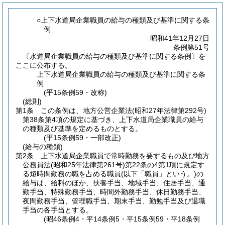
○上下水道局企業職員の給与の種類及び基準に関する条
例
昭和41年12月27日
条例第51号
〔水道局企業職員の給与の種類及び基準に関する条例〕を
ここに公布する。
上下水道局企業職員の給与の種類及び基準に関する条
例
(平15条例59・改称)
(総則)
第1条
この条例は、地方公営企業法
(昭和27年法律第292号)
第38条第4項の規定に基づき、上下水道局企業職員の給与
の種類及び基準を定めるものとする。
(平15条例59・一部改正)
(給与の種類)
第2条
上下水道局企業職員で常時勤務を要するもの及び地方
公務員法
(昭和25年法律第261号)
第22条の4第1項に規定す
る短時間勤務の職を占める職員
(以下「職員」という。)
の
給与は、給料のほか、扶養手当、地域手当、住居手当、通
勤手当、特殊勤務手当、時間外勤務手当、休日勤務手当、
夜間勤務手当、管理職手当、期末手当、勤勉手当及び退職
手当の各手当とする。
(昭46条例4・平14条例5・平15条例59・平18条例