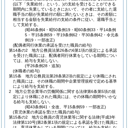
(以下「失業給付」という。)
の支給を受けることができる
期間内に失業しているときにおいて、その者に支給した退
職手当の額が失業給付の額に満たないときは、その差額に
相当する金額を失業給付の支給の条件に従い、退職手当と
して支給する。
(昭46条例4・昭50条例19・昭60条例33・平14条例
5・平15条例59・平19条例62・平30条例42・令元条
例19・一部改正)
(配偶者同行休業の承認を受けた職員の給与)
第14条の2
地方公務員法第26条の6第1項の規定による承認
を受けた職員には、配偶者同行休業をしている期間につい
ては、給与を支給しない。
(平26条例28・追加)
(休職者の給与)
第15条
地方公務員法第28条第2項の規定により休職にされ
た職員には、その休職の期間中企業管理規程で定める基準
により給与を支給する。
2
地方公営企業等の労働関係に関する法律第6条第5項の規
定により休職にされた職員には、その休職の期間中いかな
る給与も支給しない。
(昭43条例41・全改、平15条例59・一部改正)
(育児休業の承認を受けた職員の給与)
第15条の2
地方公務員の育児休業等に関する法律
(平成3年
法律第110号)
第2条第1項の規定による承認を受けた職員に
は、育児休業をしている期間については、給与を支給しな