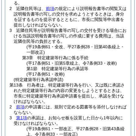
る。
2
近隣住民等は、
前項
の規定により説明報告書等の閲覧又は
説明報告書等の写しの交付を求めようとするときは、身分
を証するものを提示するとともに、市長に閲覧等申出書を
提出しなければならない。
3
近隣住民等が説明報告書等の写しの交付を受ける場合にお
ける当該説明報告書等の写しの作成に要する費用は、当該
近隣住民等の負担とする。
(平19条例61・全改、平27条例28・旧第40条繰上・
一部改正)
第3章
特定建築等行為に係る手続
(平17条例51・旧第5章繰上、令7条例33・改称)
第1節
特定建築等行為の承認等
(平17条例51・改称)
(特定建築等行為承認申請)
第13条
行為者は、特定建築等行為を行い、又は既に承認さ
れた特定建築等行為の内容の変更をしようとするときは、
市長に特定建築等行為承認申請書を提出し、承認を受けな
ければならない。
2
前項
の申請書には、規則で定める図書等を添付しなければ
ならない。
3
第1項
の承認は、お知らせ板を設置した日から1年以内に
受けなければならない。
(平19条例61・一部改正、平27条例28・旧第43条繰
上、令7条例33・一部改正)