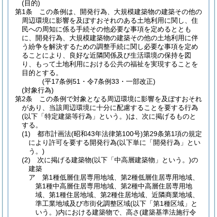
(目的)
第1条
この条例は、開発行為、大規模建築物の建築その他の
周辺環境に影響を及ぼすおそれのある土地利用に関し、住
民への周知に係る手続その他必要な事項を定めるととも
に、開発行為、大規模建築物の建築その他の土地利用に伴
う紛争を解決するための調整手続に関し必要な事項を定め
ることにより、良好な近隣関係及び生活環境の保持を図
り、もって土地利用における公共の福祉を実現することを
目的とする。
(平17条例51・令7条例33・一部改正)
(対象行為)
第2条
この条例で対象となる周辺環境に影響を及ぼすおそれ
があり、当該周辺環境に十分に配慮することを要する行為
(以下「特定建築等行為」という。)
は、次に掲げるものと
する。
(1)
都市計画法
(昭和43年法律第100号)
第29条第1項の規定
により許可を要する開発行為
(以下単に「開発行為」とい
う。)
(2)
次に掲げる建築物
(以下「中高層建築物」という。)
の
建築
ア
第1種低層住居専用地域、第2種低層住居専用地域、
第1種中高層住居専用地域、第2種中高層住居専用地
域、第1種住居地域、第2種住居地域、近隣商業地域、
準工業地域及び市街化調整区域
(以下「第1種区域」と
いう。)
内における建築物で、高さ
(建築基準法施行令