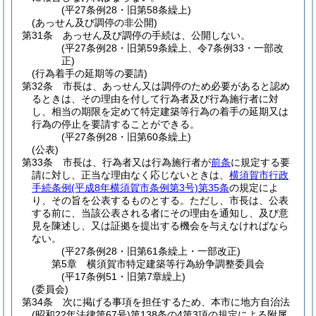
(平27条例28・旧第58条繰上)
(あっせん及び調停の非公開)
第31条
あっせん及び調停の手続は、公開しない。
(平27条例28・旧第59条繰上、令7条例33・一部改
正)
(行為着手の延期等の要請)
第32条
市長は、あっせん又は調停のため必要があると認め
るときは、その理由を付して行為者及び行為施行者に対
し、相当の期限を定めて特定建築等行為の着手の延期又は
行為の停止を要請することができる。
(平27条例28・旧第60条繰上)
(公表)
第33条
市長は、行為者又は行為施行者が
前条
に規定する要
請に対し、正当な理由なく応じないときは、
横須賀市行政
手続条例
(平成8年横須賀市条例第3号)
第35条
の規定によ
り、その旨を公表するものとする。
ただし、市長は、公表
する前に、当該公表される者にその理由を通知し、及び意
見を陳述し、又は証拠を提出する機会を与えなければなら
ない。
(平27条例28・旧第61条繰上・一部改正)
第5章
横須賀市特定建築等行為紛争調整委員会
(平17条例51・旧第7章繰上)
(委員会)
第34条
次に掲げる事項を担任するため、本市に地方自治法
(昭和22年法律第67号)
第138条の4第3項の規定による附属