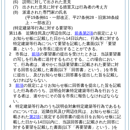
(6)
説明に対して出された意見
(7)
出された意見に対する措置又は行為者の考え方
(8)
派遣された専門家の氏名
(平19条例61・一部改正、平27条例28・旧第38条繰
上・一部改正)
(特定建築等行為に対する要望等)
第11条
近隣住民及び周辺住民は、
前条第2項
の規定により
お知らせ板に記載した日から14日以内に、行為者に対する
特定建築等行為について要望を記載した書面
(以下「要望
書」という。)
を市長に提出することができる。
2
市長は、
前項
の要望書の提出を受けたときは、当該要望書
の写しを行為者に送付するものとする。
この場合におい
て、行為者は、速やかに当該要望書に記載された要望に対
する回答を記載した書面
(以下「回答書」という。)
を市長
に提出し、及びお知らせ板に回答書を提出した旨を記載し
なければならない。
3
前項
の規定によりお知らせ板に回答書を提出した旨を記載
した行為者のうち、説明会対象特定建築等行為を行おうと
する者は、速やかにその旨を市長に報告しなければならな
い。
4
特定建築等行為のうち説明会対象特定建築等行為であるも
のについては、近隣住民及び周辺住民は、お知らせ板に記
載された
第2項
に規定する回答書の提出日をお知らせ板に記
載した日から14日以内に、当該回答書に記載された回答に
対する要望を記載した書面
(以下「再要望書」という。)
を