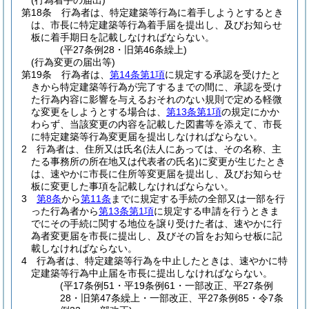
(行為着手の届出)
第18条
行為者は、特定建築等行為に着手しようとするとき
は、市長に特定建築等行為着手届を提出し、及びお知らせ
板に着手期日を記載しなければならない。
(平27条例28・旧第46条繰上)
(行為変更の届出等)
第19条
行為者は、
第14条第1項
に規定する承認を受けたと
きから特定建築等行為が完了するまでの間に、承認を受け
た行為内容に影響を与えるおそれのない規則で定める軽微
な変更をしようとする場合は、
第13条第1項
の規定にかか
わらず、当該変更の内容を記載した図書等を添えて、市長
に特定建築等行為変更届を提出しなければならない。
2
行為者は、住所又は氏名
(法人にあっては、その名称、主
たる事務所の所在地又は代表者の氏名)
に変更が生じたとき
は、速やかに市長に住所等変更届を提出し、及びお知らせ
板に変更した事項を記載しなければならない。
3
第8条
から
第11条
までに規定する手続の全部又は一部を行
った行為者から
第13条第1項
に規定する申請を行うときま
でにその手続に関する地位を譲り受けた者は、速やかに行
為者変更届を市長に提出し、及びその旨をお知らせ板に記
載しなければならない。
4
行為者は、特定建築等行為を中止したときは、速やかに特
定建築等行為中止届を市長に提出しなければならない。
(平17条例51・平19条例61・一部改正、平27条例
28・旧第47条繰上・一部改正、平27条例85・令7条