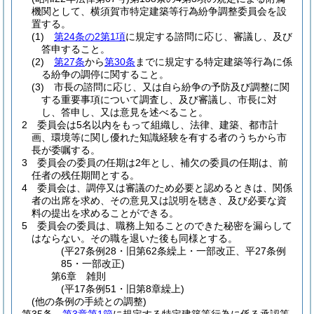
機関として、横須賀市特定建築等行為紛争調整委員会を設
置する。
(1)
第24条の2第1項
に規定する諮問に応じ、審議し、及び
答申すること。
(2)
第27条
から
第30条
までに規定する特定建築等行為に係
る紛争の調停に関すること。
(3)
市長の諮問に応じ、又は自ら紛争の予防及び調整に関
する重要事項について調査し、及び審議し、市長に対
し、答申し、又は意見を述べること。
2
委員会は5名以内をもって組織し、法律、建築、都市計
画、環境等に関し優れた知識経験を有する者のうちから市
長が委嘱する。
3
委員会の委員の任期は2年とし、補欠の委員の任期は、前
任者の残任期間とする。
4
委員会は、調停又は審議のため必要と認めるときは、関係
者の出席を求め、その意見又は説明を聴き、及び必要な資
料の提出を求めることができる。
5
委員会の委員は、職務上知ることのできた秘密を漏らして
はならない。
その職を退いた後も同様とする。
(平27条例28・旧第62条繰上・一部改正、平27条例
85・一部改正)
第6章
雑則
(平17条例51・旧第8章繰上)
(他の条例の手続との調整)