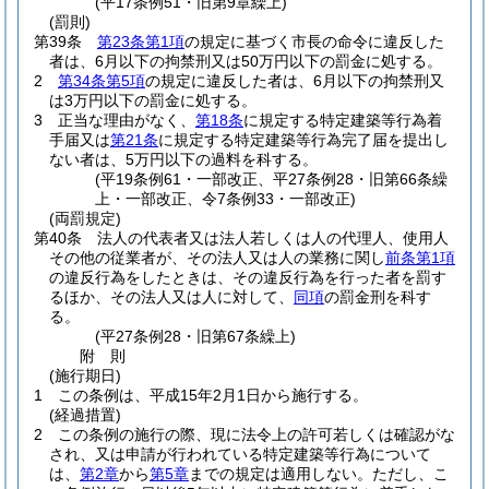
(平17条例51・旧第9章繰上)
(罰則)
第39条
第23条第1項
の規定に基づく市長の命令に違反した
者は、6月以下の拘禁刑又は50万円以下の罰金に処する。
2
第34条第5項
の規定に違反した者は、6月以下の拘禁刑又
は3万円以下の罰金に処する。
3
正当な理由がなく、
第18条
に規定する特定建築等行為着
手届又は
第21条
に規定する特定建築等行為完了届を提出し
ない者は、5万円以下の過料を科する。
(平19条例61・一部改正、平27条例28・旧第66条繰
上・一部改正、令7条例33・一部改正)
(両罰規定)
第40条
法人の代表者又は法人若しくは人の代理人、使用人
その他の従業者が、その法人又は人の業務に関し
前条第1項
の違反行為をしたときは、その違反行為を行った者を罰す
るほか、その法人又は人に対して、
同項
の罰金刑を科す
る。
(平27条例28・旧第67条繰上)
附
則
(施行期日)
1
この条例は、平成15年2月1日から施行する。
(経過措置)
2
この条例の施行の際、現に法令上の許可若しくは確認がな
され、又は申請が行われている特定建築等行為について
は、
第2章
から
第5章
までの規定は適用しない。
ただし、こ