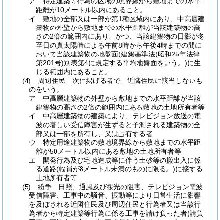
ア
特定建築等行為の区域の境界線から敷地までの水平
距離が10メートル以内にあること。
イ
敷地の全部又は一部が第1種区域内にあり、中高層建
築物の外壁から敷地までの水平距離が当該建築物の高
さの2倍の範囲内にあり、かつ、当該建築物の日影が冬
至日の真太陽時による午前8時から午後4時までの間に
おいて当該建築物の地盤面
(建築基準法
(昭和25年法律
第201号)
別表第4に規定する平均地盤面をいう。)
に生
じる範囲内にあること。
(4)
周辺住民 次に掲げる者で、近隣住民に該当しないも
のをいう。
ア
中高層建築物の外壁から敷地までの水平距離が当該
建築物の高さの2倍の範囲内にある敷地の土地所有者等
イ
中高層建築物の建築により、テレビジョン放送の電
波の著しい受信障害が生ずると予測される建築物の全
部又は一部を所有し、又は占有する者
ウ
特定用途建築物の敷地境界線から敷地までの水平距
離が50メートル以内にある敷地の土地所有者等
エ
開発行為及び宅地造成等に伴う土砂等の搬出入に係
る道路
(幅員が8メートル未満のものに限る。)
に接する
土地所有者等
(5)
紛争 日照、通風及び採光の阻害、テレビジョン電波
受信障害、工事中の騒音、振動等により日常生活に影響
を及ぼされる近隣住民及び周辺住民と行為者又は当該行
為者から特定建築等行為に係る工事を請け負った者
(請負