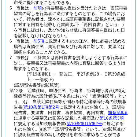
市長に提出することができる。
5
市長は、
前項
の再要望書の提出を受けたときは、当該再要
望書の写しを行為者に送付するものとする。
この場合にお
いて、行為者は、速やかに当該再要望書に記載された要望
に対する回答を記載した書面
(以下「再回答書」という。)
を市長に提出し、及びお知らせ板に再回答書を提出した日
を記載しなければならない。
6
市長は、
前5項
に規定するもののほか、特に必要と認める
場合は近隣住民、周辺住民及び行為者に対して、要望又は
回答を求めることができる。
7
市長は、回答書又は再回答書を提出しようとする行為者に
対し、要望書又は再要望書の内容に真摯に回答するよう指
導するものとする。
(平19条例61・一部改正、平27条例28・旧第39条繰
上・一部改正)
(説明報告書等の閲覧等)
第12条
近隣住民、周辺住民、行為者、行為施行者及び特定
建築等行為の設計者
(以下本条において「近隣住民等」とい
う。)
は、当該近隣住民等が関わる特定建築等行為の説明報
告書
(
第10条第1項第2号
に規定するものを除く。)
、説明会
報告書、要望書、回答書、再要望書、再回答書、
前条第6項
に規定する要望又は回答を記載した書面及び
第16条第3項
に規定する追加説明報告書
(
第10条第1項第2号
に規定する
ものを除く。)
(以下「説明報告書等」という。)
の閲覧並び
に説明報告書等の写しの交付を市長に求めることができ