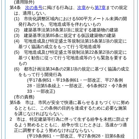
(適用除外)
第4条
次の各号
に掲げる行為は、
次章
から
第7章
までの規定
は、適用しない。
(1)
市街化調整区域内における500平方メートル未満の開
発行為のうち、宅地造成等を伴わないもの
(2)
建築基準法第18条第1項に規定する建築物の建築
(3)
建築基準法第85条に規定する仮設建築物の建築
(4)
宅地造成及び特定盛土等規制法第15条第1項の規定に
基づく協議の成立をもって行う宅地造成等
(5)
宅地造成及び特定盛土等規制法第22条第2項の規定に
基づく勧告に従って行う宅地造成等のうち緊急を要する
もの
(6)
都市計画法第34条の2第1項の規定に基づく協議の成立
をもって行う開発行為
(平17条例51・平19条例61・一部改正、平27条例
28・旧第5条繰上・一部改正、令5条例22・令7条例
33・一部改正)
(市の責務)
第5条
市は、市民が安全で快適に暮らせるまちづくりに努め
るとともに、この条例の目的を達成するために必要な施策
を講じなければならない。
2
市は、特定建築等行為に伴って生ずる紛争を未然に防止す
るよう努めるとともに、紛争が生じたときは、迅速かつ適
正に調整するよう努めなければならない。
(平19条例61・一部改正、平27条例28・旧第6条繰