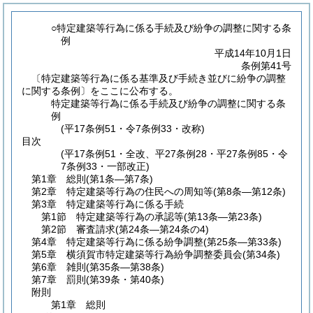
○特定建築等行為に係る手続及び紛争の調整に関する条
例
平成14年10月1日
条例第41号
〔特定建築等行為に係る基準及び手続き並びに紛争の調整
に関する条例〕をここに公布する。
特定建築等行為に係る手続及び紛争の調整に関する条
例
(平17条例51・令7条例33・改称)
目次
(平17条例51・全改、平27条例28・平27条例85・令
7条例33・一部改正)
第1章
総則
(第1条―第7条)
第2章
特定建築等行為の住民への周知等
(第8条―第12条)
第3章
特定建築等行為に係る手続
第1節
特定建築等行為の承認等
(第13条―第23条)
第2節
審査請求
(第24条―第24条の4)
第4章
特定建築等行為に係る紛争調整
(第25条―第33条)
第5章
横須賀市特定建築等行為紛争調整委員会
(第34条)
第6章
雑則
(第35条―第38条)
第7章
罰則
(第39条・第40条)
附則
第1章
総則