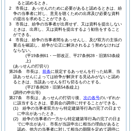
ると認めるとき。
2
市長は、あっせんのために必要があると認めるときは、紛
争の当事者に対し、意見を聴くための出席及び必要な資料
の提出を求めることができる。
3
市長は、紛争の当事者が出席せず、又は資料を提出しない
ときは、出席し、又は資料を提出するよう勧告をすること
ができる。
4
市長は、紛争の当事者間をあっせんし、及び双方の主張の
要点を確認し、紛争が公正に解決されるよう努めなければ
ならない。
(平19条例61・一部改正、平27条例28・旧第53条繰
上)
(あっせんの打切り)
第26条
市長は、
前条
に規定するあっせんを行った結果、当
該あっせんによっては紛争が解決する見込みがないと認め
るときは、当該あっせんを打ち切るものとする。
(平27条例28・旧第54条繰上)
(調停の申出等)
第27条
市長は、あっせんの打切り後、
次の各号
のいずれか
に該当するときは、委員会の調停に付することができる。
(1)
紛争の当事者双方から特定建築等行為の完了の日まで
に申出があったとき。
(2)
紛争の当事者の一方から特定建築等行為の完了の日ま
でに申出があり、市長が当該申出に相当の理由があると
認め、他方の当事者に対して相当の期限を定めて調停に