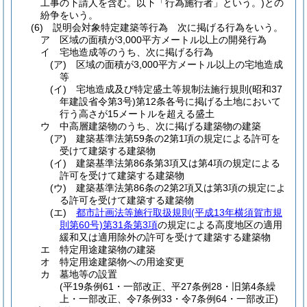
工事の下請人を含む。以下「行為施行者」という。)
との
紛争をいう。
(6)
説明会対象特定建築等行為 次に掲げる行為をいう。
ア
区域の面積が3,000平方メートル以上の開発行為
イ
宅地造成等のうち、次に掲げる行為
(ア)
区域の面積が3,000平方メートル以上の宅地造成
等
(イ)
宅地造成及び特定盛土等規制法施行規則
(昭和37
年建設省令第3号)
第12条各号に掲げる土地において
行う高さが15メートルを超える盛土
ウ
中高層建築物のうち、次に掲げる建築物の建築
(ア)
建築基準法第59条の2第1項の規定による許可を
受けて建築する建築物
(イ)
建築基準法第86条第3項又は第4項の規定による
許可を受けて建築する建築物
(ウ)
建築基準法第86条の2第2項又は第3項の規定によ
る許可を受けて建築する建築物
(エ)
都市計画法等施行取扱規則
(平成13年横須賀市規
則第60号)
第31条第3項
の規定による高度地区の適用
緩和又は適用除外の許可を受けて建築する建築物
エ
特定用途建築物の建築
オ
特定用途建築物への用途変更
カ
墓地等の設置
(平19条例61・一部改正、平27条例28・旧第4条繰
上・一部改正、令7条例33・令7条例64・一部改正)