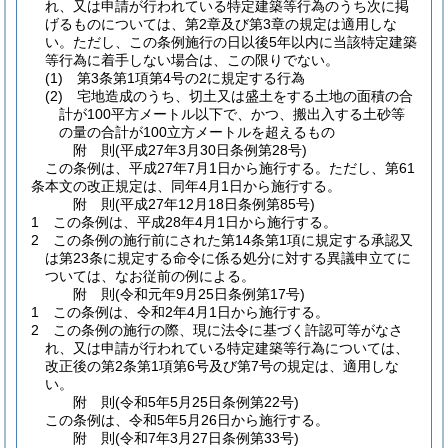
れ、又は申請が行われている特定建築等行為のうち次に掲
げるものについては、第2章及び第3章の規定は適用しな
い。
ただし、この条例施行の日以後5年以内に当該特定建築
等行為に着手しない場合は、この限りでない。
(1)
第3条第1項第4号の2に規定する行為
(2)
宅地造成のうち、切土又は盛土をする土地の面積の合
計が100平方メートル以下で、かつ、搬出入する土砂等
の量の合計が100立方メートルを超えるもの
附
則
(平成27年3月30日
条例第28号)
この条例は、平成27年7月1日から施行する。
ただし、第61
条本文の改正規定は、同年4月1日から施行する。
附
則
(平成27年12月18日
条例第85号)
1
この条例は、平成28年4月1日から施行する。
2
この条例の施行前にされた第14条第1項に規定する承認又
は第23条に規定する命令に係る処分に対する異議申立てに
ついては、なお従前の例による。
附
則
(令和元年9月25日
条例第17号)
1
この条例は、令和2年4月1日から施行する。
2
この条例の施行の際、現に法令に基づく許認可等がなさ
れ、又は申請が行われている特定建築等行為については、
改正後の第2条第1項第6号及び第7号の規定は、適用しな
い。
附
則
(令和5年5月25日
条例第22号)
この条例は、令和5年5月26日から施行する。
附
則
(令和7年3月27日
条例第33号)