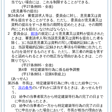
当でない場合には、これを制限することができる。
(平27条例85・全改)
(意見書等の提出)
第24条の4
審査請求人等は、委員会に対し、意見書又は資
料を提出することができる。
ただし、委員会が意見書又は
資料の提出をすべき相当の期間を定めたときは、その期間
内にこれを提出しなければならない。
2
委員会は、
前項
の規定により意見書又は資料が提出された
ときは、審査請求人等
(当該意見書又は資料を提出した者を
除く。)
に当該意見書又は資料の写し
(電磁的記録にあって
は、当該電磁的記録に記録された事項を印刷物に出力した
もの)
を送付するものとする。
ただし、第三者の利益を害す
ると認められるときその他正当な理由があるときは、この
限りでない。
(平27条例85・全改)
第4章
特定建築等行為に係る紛争調整
(平17条例51・旧第6章繰上)
(あっせん)
第25条
市長は、特定建築等行為に伴い生じた紛争につい
て、
次の各号
のいずれかに該当するときは、あっせんを行
う。
(1)
紛争の当事者双方から特定建築等行為の完了の日まで
に申出があったとき。
(2)
紛争の当事者の一方から特定建築等行為の完了の日ま
でに申出があった場合において、市長が相当の理由があ