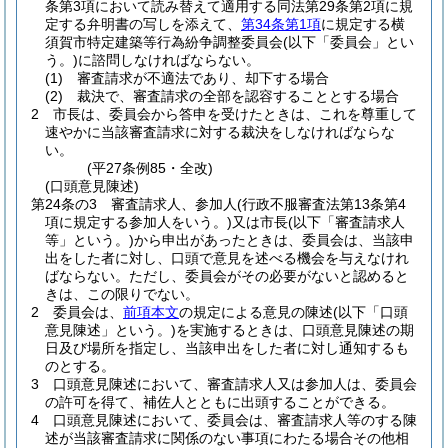
条第3項において読み替えて適用する同法第29条第2項に規
定する弁明書の写しを添えて、
第34条第1項
に規定する横
須賀市特定建築等行為紛争調整委員会
(以下「委員会」とい
う。)
に諮問しなければならない。
(1)
審査請求が不適法であり、却下する場合
(2)
裁決で、審査請求の全部を認容することとする場合
2
市長は、委員会から答申を受けたときは、これを尊重して
速やかに当該審査請求に対する裁決をしなければならな
い。
(平27条例85・全改)
(口頭意見陳述)
第24条の3
審査請求人、参加人
(行政不服審査法第13条第4
項に規定する参加人をいう。)
又は市長
(以下「審査請求人
等」という。)
から申出があったときは、委員会は、当該申
出をした者に対し、口頭で意見を述べる機会を与えなけれ
ばならない。
ただし、委員会がその必要がないと認めると
きは、この限りでない。
2
委員会は、
前項本文
の規定による意見の陳述
(以下「口頭
意見陳述」という。)
を実施するときは、口頭意見陳述の期
日及び場所を指定し、当該申出をした者に対し通知するも
のとする。
3
口頭意見陳述において、審査請求人又は参加人は、委員会
の許可を得て、補佐人とともに出頭することができる。
4
口頭意見陳述において、委員会は、審査請求人等のする陳
述が当該審査請求に関係のない事項にわたる場合その他相