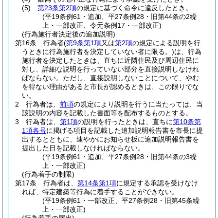
(5)
第23条第2項
の規定に基づく命令に違反したとき。
(平19条例61・追加、平27条例28・旧第44条の2繰
上・一部改正、令元条例17・一部改正)
(行為施行者決定後の追加説明)
第16条
行為者
(
第9条第1項
又は
第2項
の規定による説明を行
うときに行為施行者を決定していない者に限る。)
は、行為
施行者を決定したときは、直ちに近隣住民及び周辺住民に
対し、詳細な説明を行っていない部分を直接説明しなけれ
ばならない。
ただし、直接説明しないことについて、やむ
を得ない理由があると市長が認めるときは、この限りでな
い。
2
行為者は、
前項
の規定により説明を行うに当たっては、当
該説明の内容を記載した書面等を配布するものとする。
3
行為者は、
第1項
の説明を行ったときは、直ちに
第10条第
1項各号
に掲げる項目を記載した追加説明報告書を市長に提
出するとともに、速やかにお知らせ板に追加説明報告書を
提出した日を記載しなければならない。
(平19条例61・追加、平27条例28・旧第44条の3繰
上・一部改正)
(行為着手の制限)
第17条
行為者は、
第14条第1項
に規定する承認を受けなけ
れば、特定建築等行為に着手することができない。
(平19条例61・一部改正、平27条例28・旧第45条繰
上・一部改正)