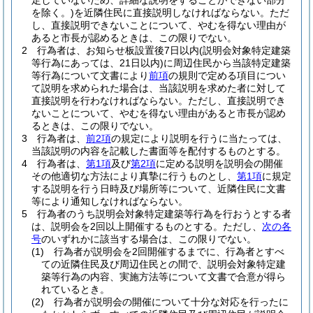
定していないため、詳細な説明をすることができない部分
を除く。)
を近隣住民に直接説明しなければならない。
ただ
し、直接説明できないことについて、やむを得ない理由が
あると市長が認めるときは、この限りでない。
2
行為者は、お知らせ板設置後7日以内
(説明会対象特定建築
等行為にあっては、21日以内)
に周辺住民から当該特定建築
等行為について文書により
前項
の規則で定める項目につい
て説明を求められた場合は、当該説明を求めた者に対して
直接説明を行わなければならない。
ただし、直接説明でき
ないことについて、やむを得ない理由があると市長が認め
るときは、この限りでない。
3
行為者は、
前2項
の規定により説明を行うに当たっては、
当該説明の内容を記載した書面等を配付するものとする。
4
行為者は、
第1項
及び
第2項
に定める説明を説明会の開催
その他適切な方法により真摯に行うものとし、
第1項
に規定
する説明を行う日時及び場所等について、近隣住民に文書
等により通知しなければならない。
5
行為者のうち説明会対象特定建築等行為を行おうとする者
は、説明会を2回以上開催するものとする。
ただし、
次の各
号
のいずれかに該当する場合は、この限りでない。
(1)
行為者が説明会を2回開催するまでに、行為者とすべ
ての近隣住民及び周辺住民との間で、説明会対象特定建
築等行為の内容、実施方法等について文書で合意が得ら
れているとき。
(2)
行為者が説明会の開催について十分な対応を行ったに