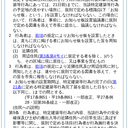
築等行為にあっては、21日前)
までに、当該特定建築等行為
の予定地の見やすい場所に、規則で定める標識
(以下「お知
らせ板」という。)
を設置しなければならない。
この場合に
おいて、行為者は、事前に、お知らせ板設置協議書に規則
で定める図書を添えて市長に提出し、協議しなければなら
ない。
2
行為者は、
前項
の規定によりお知らせ板を設置したとき
は、直ちに次に掲げる者にお知らせ板を設置した旨を周知
しなければならない。
(1)
近隣住民
(2)
周辺住民
(
第3条第4号イ
に規定する者を除く。)
のう
ち、その区域に現に居住し、又は事業を営むもの
3
行為者は、
前項
の規定により近隣住民及び周辺住民に対し
周知したときは、速やかに規則で定める図書を添えて、そ
の旨を市長に報告しなければならない。
4
お知らせ板の設置期間は、特定建築等行為の完了の日
(
第
21条
に定める特定建築等行為完了届を提出した日をいう。
以下同じ。)
までの間とする。
(平17条例51・平19条例61・一部改正、平27条例
28・旧第36条繰上・一部改正)
(住民への説明)
第9条
行為者は、特定建築等行為の内容、当該行為中の安全
確保及び土砂の搬出入等の近隣住民への日常生活に及ぼす
影響等に関し、規則で定める項目
(行為者が行為施行者を決