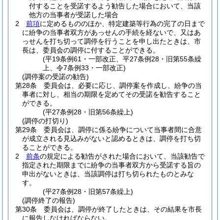
付することを受諾するよう勧告した場合において、当該
他方の当事者が受諾した場合
2
前項
に定めるもののほか、特定建築等行為の完了の日まで
に紛争の当事者双方があっせんの手続を経ないで、又はあ
っせんを打ち切って調停を行うことを申し出たときは、市
長は、委員会の調停に付することができる。
(平19条例61・一部改正、平27条例28・旧第55条繰
上、令7条例33・一部改正)
(調停案の受諾の勧告)
第28条
委員会は、必要に応じ、調停案を作成し、紛争の当
事者に対し、相当の期限を定めてその受諾を勧告すること
ができる。
(平27条例28・旧第56条繰上)
(調停の打切り)
第29条
委員会は、調停に係る紛争について当事者間に合意
が成立される見込みがないと認めるときは、調停を打ち切
ることができる。
2
前条
の規定による勧告がされた場合において、当該勧告で
指定された期限までに紛争の当事者双方から受諾する旨の
申出がないときは、当該調停は打ち切られたものとみな
す。
(平27条例28・旧第57条繰上)
(調停終了の報告)
第30条
委員会は、調停が終了したときは、その結果を市長
に報告しなければならない。