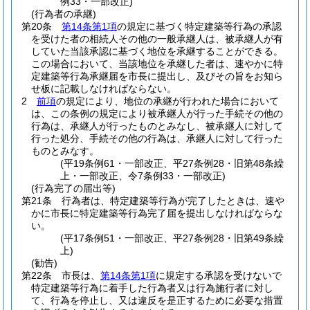
例33・一部改正)
(行為者の承継)
第20条
第14条第1項
の規定に基づく特定建築等行為の承認
を受けた者の相続人その他の一般承継人は、被承継人が有
していた当該承認に基づく地位を承継することができる。
この場合において、当該地位を承継した者は、速やかに特
定建築等行為承継届を市長に提出し、及びその旨をお知ら
せ板に記載しなければならない。
2
前項
の規定により、地位の承継が行われた場合において
は、この条例の規定により被承継人が行った手続その他の
行為は、承継人が行ったものとみなし、被承継人に対して
行った処分、手続その他の行為は、承継人に対して行った
ものとみなす。
(平19条例61・一部改正、平27条例28・旧第48条繰
上・一部改正、令7条例33・一部改正)
(行為完了の届出等)
第21条
行為者は、特定建築等行為が完了したときは、速や
かに市長に特定建築等行為完了届を提出しなければならな
い。
(平17条例51・一部改正、平27条例28・旧第49条繰
上)
(勧告)
第22条
市長は、
第14条第1項
に規定する承認を受けないで
特定建築等行為に着手した行為者又は行為施行者に対し
て、行為を停止し、又は違反を是正するために必要な措置