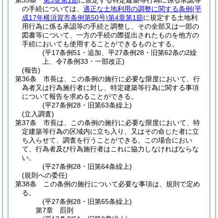
第35条
第3章第1節
に規定する特定建築等行為に係る承認等
の手続については、
適正な土地利用の調整に関する条例
(平
成17年横須賀市条例第50号)
第4章第1節
に規定する土地利
用行為に係る承認等の手続と調整し、その全部又は一部の
図書等について、一方の手続の際提出されたものを他方の
手続においても使用することができるものとする。
(平17条例51・追加、平27条例28・旧第62条の2繰
上、令7条例33・一部改正)
(報告)
第36条
市長は、この条例の施行に必要な限度において、行
為者又は行為施行者に対し、特定建築等行為に関する事項
について報告を求めることができる。
(平27条例28・旧第63条繰上)
(立入調査)
第37条
市長は、この条例の施行に必要な限度において、特
定建築等行為の区域内に立ち入り、又はその命じた者に立
ち入らせて、調査を行うことができる。
この場合におい
て、行為者及び行為施行者はこれに協力しなければならな
い。
(平27条例28・旧第64条繰上)
(規則への委任)
第38条
この条例の施行について必要な事項は、規則で定め
る。
(平27条例28・旧第65条繰上)
第7章
罰則