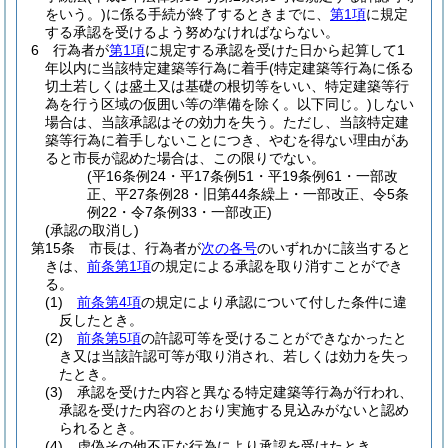
をいう。)
に係る手続が終了するときまでに、
第1項
に規定
する承認を受けるよう努めなければならない。
6
行為者が
第1項
に規定する承認を受けた日から起算して1
年以内に当該特定建築等行為に着手
(特定建築等行為に係る
切土若しくは盛土又は基礎の根切等をいい、特定建築等行
為を行う区域の仮囲い等の準備を除く。以下同じ。)
しない
場合は、当該承認はその効力を失う。
ただし、当該特定建
築等行為に着手しないことにつき、やむを得ない理由があ
ると市長が認めた場合は、この限りでない。
(平16条例24・平17条例51・平19条例61・一部改
正、平27条例28・旧第44条繰上・一部改正、令5条
例22・令7条例33・一部改正)
(承認の取消し)
第15条
市長は、行為者が
次の各号
のいずれかに該当すると
きは、
前条第1項
の規定による承認を取り消すことができ
る。
(1)
前条第4項
の規定により承認について付した条件に違
反したとき。
(2)
前条第5項
の許認可等を受けることができなかったと
き又は当該許認可等が取り消され、若しくは効力を失っ
たとき。
(3)
承認を受けた内容と異なる特定建築等行為が行われ、
承認を受けた内容のとおり実施する見込みがないと認め
られるとき。
(4)
虚偽その他不正な行為により承認を受けたとき。