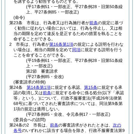
を講ずるよう勧告するものとする。
(平17条例51・一部改正、平27条例28・旧第50条繰
上、平27条例85・一部改正)
(命令)
第23条
市長は、行為者又は行為施行者が
前条
の規定に基づ
く勧告に従わない場合においては、行為を停止し、又は相
当の期限を定めて違反を是正するための措置を執ることを
命ずることができる。
2
市長は、行為者が
第16条第1項
の規定による説明を行わな
い場合は、相当の期限を定めて
同項
に規定する説明を行う
ことを命ずることができる。
(平19条例61・一部改正、平27条例28・旧第51条繰
上・一部改正)
第2節
審査請求
(平27条例85・全改)
(審査請求の特例)
第24条
第14条第1項
に規定する承認、
第15条
に規定する承
認の取消し又は
前条
に規定する命令に係る処分
(以下「承認
等」という。)
について、行政不服審査法
(平成26年法律第
68号)
に基づいてされた審査請求については、同法第9条第
1項の規定は適用しない。
(平27条例85・全改、令元条例17・一部改正)
(委員会への諮問)
第24条の2
市長は、
前条
の審査請求がされたときは、
次の
各号
のいずれかに該当する場合を除き、行政不服審査法第9