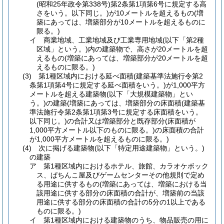
(昭和25年政令第338号)
第2条第1項第6号に規定する高
さをいう。以下同じ。)
が10メートルを超えるもの
(増
築にあっては、増築部分が10メートルを超えるものに
限る。)
イ
商業地域、工業地域及び工業専用地域
(以下「第2種
区域」という。)
内の建築物で、高さが20メートルを超
えるもの
(増築にあっては、増築部分が20メートルを超
えるものに限る。)
(3)
第1種区域内における延べ面積
(建築基準法施行令第2
条第1項第4号に規定する延べ面積をいう。)
が1,000平方
メートルを超える建築物
(以下「大規模建築物」とい
う。)
の建築
(増築にあっては、増築部分の床面積
(建築基
準法施行令第2条第1項第3号に規定する床面積をいう。
以下同じ。)
の合計又は増築部分と既存部分
(床面積が
1,000平方メートル以下のものに限る。)
の床面積の合計
が1,000平方メートルを超えるものに限る。)
(4)
次に掲げる建築物
(以下「特定用途建築物」という。)
の建築
ア
第1種区域内におけるホテル、旅館、カラオケボック
ス、ぱちんこ屋及びゲームセンターその他規則で定め
る用途に供するもの
(増築にあっては、増築における当
該用途に供する部分の床面積の合計が、増築前の当該
用途に供する部分の床面積の合計の5分の1以上である
ものに限る。)
イ
第1種区域内における建築物のうち、物品販売の用に