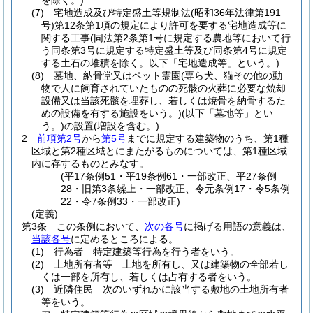
を除く。)
(7)
宅地造成及び特定盛土等規制法
(昭和36年法律第191
号)
第12条第1項の規定により許可を要する宅地造成等に
関する工事
(同法第2条第1号に規定する農地等において行
う同条第3号に規定する特定盛土等及び同条第4号に規定
する土石の堆積を除く。以下「宅地造成等」という。)
(8)
墓地、納骨堂又はペット霊園
(専ら犬、猫その他の動
物で人に飼育されていたものの死骸の火葬に必要な焼却
設備又は当該死骸を埋葬し、若しくは焼骨を納骨するた
めの設備を有する施設をいう。)
(以下「墓地等」とい
う。)
の設置
(増設を含む。)
2
前項第2号
から
第5号
までに規定する建築物のうち、第1種
区域と第2種区域とにまたがるものについては、第1種区域
内に存するものとみなす。
(平17条例51・平19条例61・一部改正、平27条例
28・旧第3条繰上・一部改正、令元条例17・令5条例
22・令7条例33・一部改正)
(定義)
第3条
この条例において、
次の各号
に掲げる用語の意義は、
当該各号
に定めるところによる。
(1)
行為者 特定建築等行為を行う者をいう。
(2)
土地所有者等 土地を所有し、又は建築物の全部若し
くは一部を所有し、若しくは占有する者をいう。
(3)
近隣住民 次のいずれかに該当する敷地の土地所有者
等をいう。