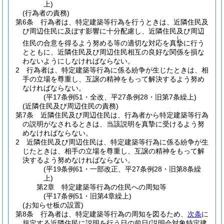
上)
(行為者の責務)
第6条
行為者は、特定建築等行為を行うときは、近隣住民及
び周辺住民に及ぼす影響に十分配慮し、近隣住民及び周辺
し
住民の合意を得るよう努める等の適切な対応を真
に行う
摯
とともに、近隣住民及び周辺住民相互の良好な関係を損な
わないようにしなければならない。
2
行為者は、特定建築等行為に係る紛争が生じたときは、相
手の立場を尊重し、互譲の精神をもって解決するよう努め
なければならない。
(平17条例51・全改、平27条例28・旧第7条繰上)
(近隣住民及び周辺住民の責務)
第7条
近隣住民及び周辺住民は、行為者から特定建築等行為
の説明がなされるときは、当該説明を真摯に受けるよう努
めなければならない。
2
近隣住民及び周辺住民は、特定建築等行為に係る紛争が生
じたときは、相手の立場を尊重し、互譲の精神をもって解
決するよう努めなければならない。
(平19条例61・一部改正、平27条例28・旧第8条繰
上)
第2章
特定建築等行為の住民への周知等
(平17条例51・旧第4章繰上)
(お知らせ板の設置)
第8条
行為者は、特定建築等行為の周知を図るため、
次条
に
規定する近隣住民に説明を行う日の前日
(説明会対象特定建