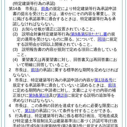
(特定建築等行為の承認)
第14条
市長は、
前条
の規定により特定建築等行為承認申請
書の提出を受けたときは、速やかにその内容を審査し、次
に掲げる承認基準に適合するときは、特定建築等行為を承
認しなければならない。
(1)
お知らせ板が適正に設置されていること。
(2)
説明会対象特定建築等行為
(
第9条第5項ただし書
の規
定の適用を受けないものに限る。)
について、
同項
に規定
する説明会が2回以上開催されていること。
(3)
説明報告書の内容が規則で定める項目に適合している
こと。
(4)
要望書又は再要望書に対し、回答書又は再回答書にお
いて明確に回答していること。
2
市長は、
前項
の承認に要する標準的な期間を定めなければ
ならない。
3
市長は、特定建築等行為の承認申請の内容が
第1項各号
に
規定する承認基準に適合していないと認めるときは、
前項
に定める期間内に申請者に対し、文書によりその内容の補
正並びに
第9条第1項
及び
第2項
に規定する説明の追加等を
求めなければならない。
4
市長は、この条例の目的を達成するために必要な限度にお
いて、
第1項
の承認について条件を付することができる。
5
行為者は、特定建築等行為に係る都市計画法、宅地造成及
び特定盛土等規制法又は建築基準法に基づく許認可等
(行政
手続法
(平成5年法律第88号)
第2条第3号に規定する許認可等