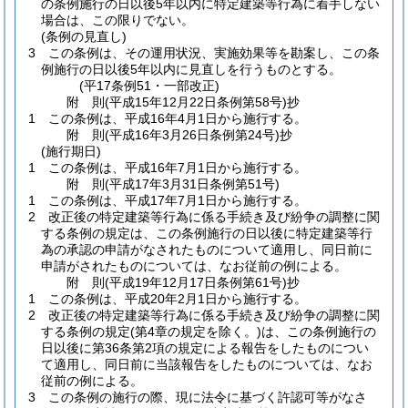
の条例施行の日以後5年以内に特定建築等行為に着手しない
場合は、この限りでない。
(条例の見直し)
3
この条例は、その運用状況、実施効果等を勘案し、この条
例施行の日以後5年以内に見直しを行うものとする。
(平17条例51・一部改正)
附
則
(平成15年12月22日
条例第58号)
抄
1
この条例は、平成16年4月1日から施行する。
附
則
(平成16年3月26日
条例第24号)
抄
(施行期日)
1
この条例は、平成16年7月1日から施行する。
附
則
(平成17年3月31日
条例第51号)
1
この条例は、平成17年7月1日から施行する。
2
改正後の特定建築等行為に係る手続き及び紛争の調整に関
する条例の規定は、この条例施行の日以後に特定建築等行
為の承認の申請がなされたものについて適用し、同日前に
申請がされたものについては、なお従前の例による。
附
則
(平成19年12月17日
条例第61号)
抄
1
この条例は、平成20年2月1日から施行する。
2
改正後の特定建築等行為に係る手続き及び紛争の調整に関
する条例の規定
(第4章の規定を除く。)
は、この条例施行の
日以後に第36条第2項の規定による報告をしたものについ
て適用し、同日前に当該報告をしたものについては、なお
従前の例による。
3
この条例の施行の際、現に法令に基づく許認可等がなさ