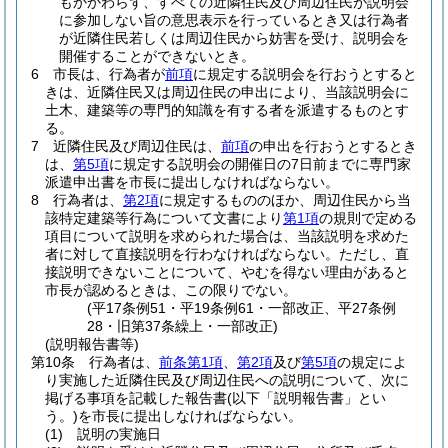
もかかわらず、すべての近隣住民及び周辺住民が説明会
に参加しない旨の意思表示を行っているとき又は行為者
が近隣住民若しくは周辺住民から妨害を受け、説明会を
開催することができないとき。
6
市長は、行為者が
前項
に規定する説明会を行おうとすると
きは、近隣住民又は周辺住民の申出により、当該説明会に
土木、建築等の専門的知識を有する者を派遣するものとす
る。
7
近隣住民及び周辺住民は、
前項
の申出を行おうとするとき
は、
第5項
に規定する説明会の開催日の7日前までに専門家
派遣申出書を市長に提出しなければならない。
8
行為者は、
第2項
に規定するもののほか、周辺住民から当
該特定建築等行為について文書により
第1項
の規則で定める
項目について説明を求められた場合は、当該説明を求めた
者に対して直接説明を行わなければならない。
ただし、直
接説明できないことについて、やむを得ない理由があると
市長が認めるときは、この限りでない。
(平17条例51・平19条例61・一部改正、平27条例
28・旧第37条繰上・一部改正)
(説明報告書等)
第10条
行為者は、
前条第1項
、
第2項
及び
第5項
の規定によ
り実施した近隣住民及び周辺住民への説明について、次に
掲げる事項を記載した報告書
(以下「説明報告書」とい
う。)
を市長に提出しなければならない。
(1)
説明の実施日