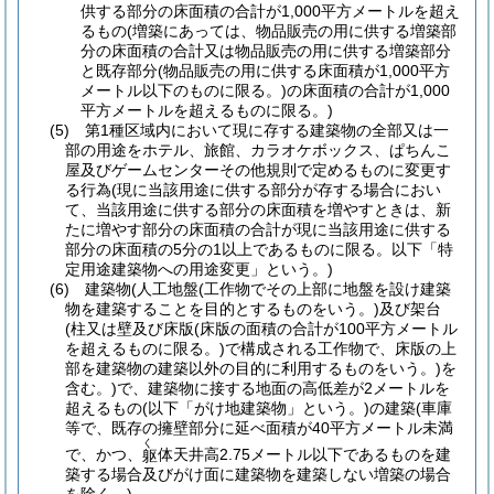
供する部分の床面積の合計が1,000平方メートルを超え
るもの
(増築にあっては、物品販売の用に供する増築部
分の床面積の合計又は物品販売の用に供する増築部分
と既存部分
(物品販売の用に供する床面積が1,000平方
メートル以下のものに限る。)
の床面積の合計が1,000
平方メートルを超えるものに限る。)
(5)
第1種区域内において現に存する建築物の全部又は一
部の用途をホテル、旅館、カラオケボックス、ぱちんこ
屋及びゲームセンターその他規則で定めるものに変更す
る行為
(現に当該用途に供する部分が存する場合におい
て、当該用途に供する部分の床面積を増やすときは、新
たに増やす部分の床面積の合計が現に当該用途に供する
部分の床面積の5分の1以上であるものに限る。以下「特
定用途建築物への用途変更」という。)
(6)
建築物
(人工地盤
(工作物でその上部に地盤を設け建築
物を建築することを目的とするものをいう。)
及び架台
(柱又は壁及び床版
(床版の面積の合計が100平方メートル
を超えるものに限る。)
で構成される工作物で、床版の上
部を建築物の建築以外の目的に利用するものをいう。)
を
含む。)
で、建築物に接する地面の高低差が2メートルを
超えるもの
(以下「がけ地建築物」という。)
の建築
(車庫
等で、既存の擁壁部分に延べ面積が40平方メートル未満
く
で、かつ、
体天井高2.75メートル以下であるものを建
躯
築する場合及びがけ面に建築物を建築しない増築の場合