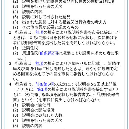
(2)
説明を受けた近隣住民及び周辺住民の住所及び氏名
(3)
説明を行った者の氏名
(4)
説明の内容
(5)
説明に対して出された意見
(6)
出された意見に対する措置又は行為者の考え方
(7)
その他市長が必要と認めるもの
2
行為者は、
前項
の規定により説明報告書を市長に提出した
ときは、直ちに提出日をお知らせ板に記載し、次に掲げる
者に説明報告書を提出した旨を周知しなければならない。
(1)
近隣住民
(2)
周辺住民
(
前条第2項
の規定により説明を求めた者に限
る。)
3
行為者は、
前項
の規定によりお知らせ板に記載し、近隣住
民及び周辺住民に対し周知したときは、速やかに規則で定
める図書を添えてその旨を市長に報告しなければならな
い。
4
行為者は、
前条第5項
の規定により説明会を2回以上開催
したときは、
第1項
の規定により説明報告書を提出するとと
もに、次に掲げる事項を記載した報告書
(以下「説明会報告
書」という。)
を市長に提出しなければならない。
(1)
説明会の開催日
(2)
説明会の開催場所
(3)
説明会に参加した人数
(4)
説明を行った者の氏名
(5)
説明の内容