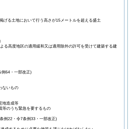
に掲げる土地において行う高さが15メートルを超える盛土
物
による高度地区の適用緩和又は適用除外の許可を受けて建築する建
条例64・一部改正)
わないもの
宅地造成等
成等のうち緊急を要するもの
条例22・令7条例33・一部改正)