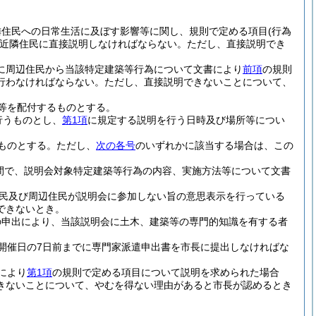
隣住民への日常生活に及ぼす影響等に関し、規則で定める項目
(行為
近隣住民に直接説明しなければならない。
ただし、直接説明でき
に周辺住民から当該特定建築等行為について文書により
前項
の規則
行わなければならない。
ただし、直接説明できないことについて、
等を配付するものとする。
行うものとし、
第1項
に規定する説明を行う日時及び場所等につい
ものとする。
ただし、
次の各号
のいずれかに該当する場合は、この
間で、説明会対象特定建築等行為の内容、実施方法等について文書
民及び周辺住民が説明会に参加しない旨の意思表示を行っている
できないとき。
の申出により、当該説明会に土木、建築等の専門的知識を有する者
開催日の7日前までに専門家派遣申出書を市長に提出しなければな
により
第1項
の規則で定める項目について説明を求められた場合
きないことについて、やむを得ない理由があると市長が認めるとき