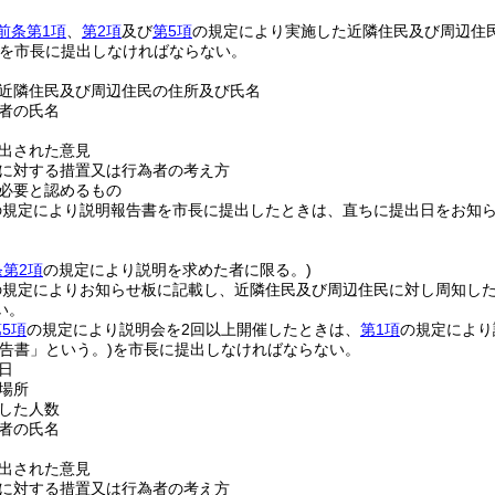
前条第1項
、
第2項
及び
第5項
の規定により実施した近隣住民及び周辺住
を市長に提出しなければならない。
近隣住民及び周辺住民の住所及び氏名
者の氏名
出された意見
に対する措置又は行為者の考え方
必要と認めるもの
の規定により説明報告書を市長に提出したときは、直ちに提出日をお知
。
条第2項
の規定により説明を求めた者に限る。)
の規定によりお知らせ板に記載し、近隣住民及び周辺住民に対し周知し
い。
5項
の規定により説明会を2回以上開催したときは、
第1項
の規定により
告書」という。)
を市長に提出しなければならない。
日
場所
した人数
者の氏名
出された意見
に対する措置又は行為者の考え方