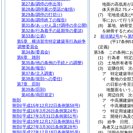
第27条
(調停の申出等)
地面の高低差が
第28条
(調停案の受諾の勧告)
体天井高2.7
第29条
(調停の打切り)
(7)
宅地造成及び
第30条
(調停終了の報告)
等において行う
第31条
(あっせん及び調停の非公開)
(8)
墓地、納骨堂
第32条
(行為着手の延期等の要請)
を納骨するため
第33条
(公表)
2
前項第2号
から
第
第5章
横須賀市特定建築等行為紛争
(平17条例
調整委員会
(定義)
第34条
(委員会)
第3条
この条例に
第6章
雑則
(1)
行為者 特定
第35条
(他の条例の手続との調整)
(2)
土地所有者等
第36条
(報告)
(3)
近隣住民 次
第37条
(立入調査)
ア
特定建築等
第38条
(規則への委任)
イ
敷地の全部
第7章
罰則
の日影が冬至
第39条
(罰則)
地盤面をいう
第40条
(両罰規定)
(4)
周辺住民 次
附則
ア
中高層建築
附則
(平成15年12月22日条例第58号)
イ
中高層建築
附則
(平成16年3月26日条例第24号)
ウ
特定用途建
附則
(平成17年3月31日条例第51号)
エ
開発行為及
附則
(平成19年12月17日条例第61号)
(5)
紛争 日照、
附則
(平成27年3月30日条例第28号)
為者又は当該行
附則
(平成27年12月18日条例第85号)
(6)
説明会対象特