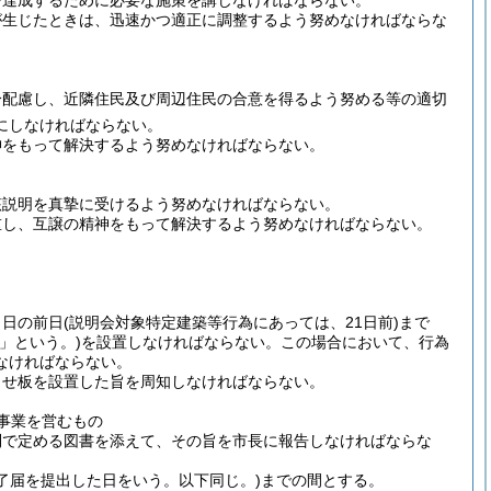
を達成するために必要な施策を講じなければならない。
が生じたときは、迅速かつ適正に調整するよう努めなければならな
分配慮し、近隣住民及び周辺住民の合意を得るよう努める等の適切
にしなければならない。
神をもって解決するよう努めなければならない。
該説明を真摯に受けるよう努めなければならない。
重し、互譲の精神をもって解決するよう努めなければならない。
う日の前日
(説明会対象特定建築等行為にあっては、21日前)
まで
」という。)
を設置しなければならない。
この場合において、行為
なければならない。
らせ板を設置した旨を周知しなければならない。
事業を営むもの
則で定める図書を添えて、その旨を市長に報告しなければならな
了届を提出した日をいう。以下同じ。)
までの間とする。