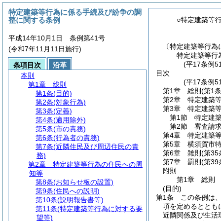
特定建築等行為に係る手続及び紛争の調
整に関する条例
○特定建築等
平成14年10月1日 条例第41号
〔特定建築等行為
(令和7年11月11日施行)
特定建築等行
(平17条例5
条項目次
沿革
目次
本則
(平17条例
第1章
総則
第1章
総則
(第1
第1条
(目的)
第2章
特定建築
第2条
(対象行為)
第3章
特定建築
第3条
(定義)
第1節
特定建
第4条
(適用除外)
第2節
審査請
第5条
(市の責務)
第4章
特定建築
第6条
(行為者の責務)
第5章
横須賀市
第7条
(近隣住民及び周辺住民の責
第6章
雑則
(第3
務)
第7章
罰則
(第3
第2章
特定建築等行為の住民への周
附則
知等
第1章
総則
第8条
(お知らせ板の設置)
(目的)
第9条
(住民への説明)
第1条
この条例は
第10条
(説明報告書等)
項を定めるととも
第11条
(特定建築等行為に対する要
近隣関係及び生活
望等)