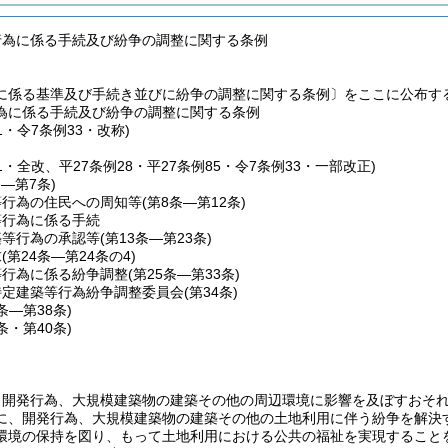
行為に係る手続及び紛争の調整に関する条例
に係る基準及び手続き並びに紛争の調整に関する条例〕をここに公布す
為に係る手続及び紛争の調整に関する条例
1・令7条例33・改称)
51・全改、平27条例28・平27条例85・令7条例33・一部改正)
条―第7条)
等行為の住民への周知等
(第8条―第12条)
等行為に係る手続
築等行為の承認等
(第13条―第23条)
求
(第24条―第24条の4)
等行為に係る紛争調整
(第25条―第33条)
特定建築等行為紛争調整委員会
(第34条)
5条―第38条)
9条・第40条)
、開発行為、大規模建築物の建築その他の周辺環境に影響を及ぼすおそ
に、開発行為、大規模建築物の建築その他の土地利用に伴う紛争を解決
環境の保持を図り、もって土地利用における公共の福祉を実現すること