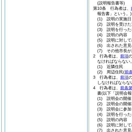
(説明報告書等)
第10条
行為者は、
報告書」という。)
(1)
説明の実施日
(2)
説明を受けた
(3)
説明を行った
(4)
説明の内容
(5)
説明に対して
(6)
出された意見
(7)
その他市長が
2
行為者は、
前項
なければならない
(1)
近隣住民
(2)
周辺住民
(
前
3
行為者は、
前項
しなければならな
4
行為者は、
前条第
書
(以下「説明会報
(1)
説明会の開催
(2)
説明会の開催
(3)
説明会に参加
(4)
説明を行った
(5)
説明の内容
(6)
説明に対して
(7)
出された意見