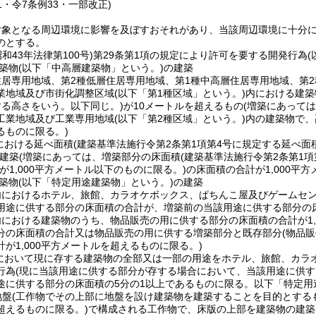
51・令7条例33・一部改正)
対象となる周辺環境に影響を及ぼすおそれがあり、当該周辺環境に十分
のとする。
昭和43年法律第100号)
第29条第1項の規定により許可を要する開発行為
築物
(以下「中高層建築物」という。)
の建築
住居専用地域、第2種低層住居専用地域、第1種中高層住居専用地域、第
業地域及び市街化調整区域
(以下「第1種区域」という。)
内における建築
する高さをいう。以下同じ。)
が10メートルを超えるもの
(増築にあって
工業地域及び工業専用地域
(以下「第2種区域」という。)
内の建築物で、
るものに限る。)
における延べ面積
(建築基準法施行令第2条第1項第4号に規定する延べ面
建築
(増築にあっては、増築部分の床面積
(建築基準法施行令第2条第1
が1,000平方メートル以下のものに限る。)
の床面積の合計が1,000平
築物
(以下「特定用途建築物」という。)
の建築
内におけるホテル、旅館、カラオケボックス、ぱちんこ屋及びゲームセ
用途に供する部分の床面積の合計が、増築前の当該用途に供する部分の床
内における建築物のうち、物品販売の用に供する部分の床面積の合計が1,
分の床面積の合計又は物品販売の用に供する増築部分と既存部分
(物品
が1,000平方メートルを超えるものに限る。)
において現に存する建築物の全部又は一部の用途をホテル、旅館、カラ
行為
(現に当該用途に供する部分が存する場合において、当該用途に供
途に供する部分の床面積の5分の1以上であるものに限る。以下「特定用
地盤
(工作物でその上部に地盤を設け建築物を建築することを目的とする
超えるものに限る。)
で構成される工作物で、床版の上部を建築物の建築