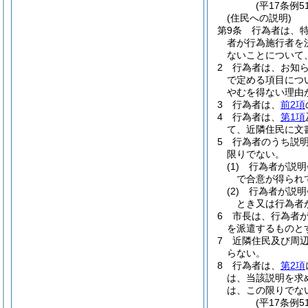
(平17条例
(住民への説明)
第9条
行為者は、
者が行為施行者を
ないことについて
2
行為者は、お知ら
で定める項目につ
やむを得ない理由
3
行為者は、
前2項
4
行為者は、
第1項
て、近隣住民に文
5
行為者のうち説
限りでない。
(1)
行為者が説明
で合意が得られ
(2)
行為者が説明
とき又は行為者
6
市長は、行為者
を派遣するものと
7
近隣住民及び周
らない。
8
行為者は、
第2項
は、当該説明を求
は、この限りでな
(平17条例