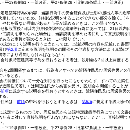
51・平19条例61・一部改正、平27条例28・旧第36条繰上・一部改正)
特定建築等行為の内容、当該行為中の安全確保及び土砂の搬出入等の近
決定していないため、詳細な説明をすることができない部分を除く。)
を
、やむを得ない理由があると市長が認めるときは、この限りでない。
せ板設置後7日以内
(説明会対象特定建築等行為にあっては、21日以内)
いて説明を求められた場合は、当該説明を求めた者に対して直接説明を
があると市長が認めるときは、この限りでない。
の規定により説明を行うに当たっては、当該説明の内容を記載した書面
及び
第2項
に定める説明を説明会の開催その他適切な方法により真摯に
書等により通知しなければならない。
明会対象特定建築等行為を行おうとする者は、説明会を2回以上開催する
会を2回開催するまでに、行為者とすべての近隣住民及び周辺住民との
ているとき。
会の開催について十分な対応を行ったにもかかわらず、すべての近隣住
が近隣住民若しくは周辺住民から妨害を受け、説明会を開催することが
が
前項
に規定する説明会を行おうとするときは、近隣住民又は周辺住民
する。
辺住民は、
前項
の申出を行おうとするときは、
第5項
に規定する説明会の
に規定するもののほか、周辺住民から当該特定建築等行為について文書
めた者に対して直接説明を行わなければならない。
ただし、直接説明で
い。
51・平19条例61・一部改正、平27条例28・旧第37条繰上・一部改正)