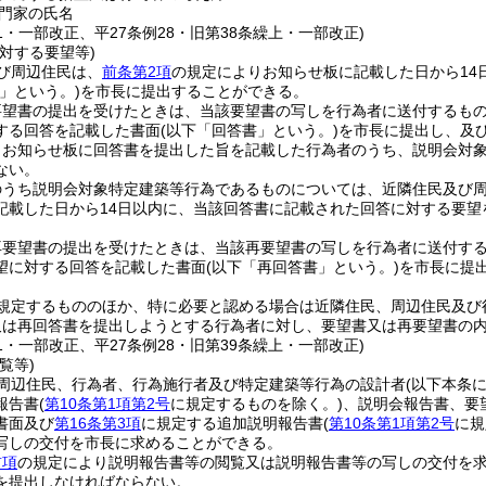
門家の氏名
61・一部改正、平27条例28・旧第38条繰上・一部改正)
対する要望等)
び周辺住民は、
前条第2項
の規定によりお知らせ板に記載した日から14
」という。)
を市長に提出することができる。
要望書の提出を受けたときは、当該要望書の写しを行為者に送付するも
する回答を記載した書面
(以下「回答書」という。)
を市長に提出し、及
りお知らせ板に回答書を提出した旨を記載した行為者のうち、説明会対
ない。
のうち説明会対象特定建築等行為であるものについては、近隣住民及び
記載した日から14日以内に、当該回答書に記載された回答に対する要望
再要望書の提出を受けたときは、当該再要望書の写しを行為者に送付す
望に対する回答を記載した書面
(以下「再回答書」という。)
を市長に提
規定するもののほか、特に必要と認める場合は近隣住民、周辺住民及び
又は再回答書を提出しようとする行為者に対し、要望書又は再要望書の
61・一部改正、平27条例28・旧第39条繰上・一部改正)
覧等)
周辺住民、行為者、行為施行者及び特定建築等行為の設計者
(以下本条
報告書
(
第10条第1項第2号
に規定するものを除く。)
、説明会報告書、要
書面及び
第16条第3項
に規定する追加説明報告書
(
第10条第1項第2号
に規
写しの交付を市長に求めることができる。
前項
の規定により説明報告書等の閲覧又は説明報告書等の写しの交付を
を提出しなければならない。