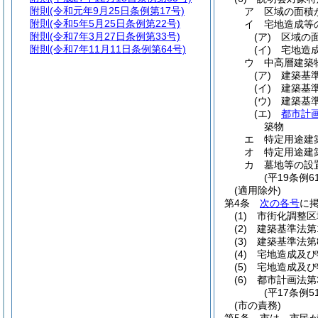
附則
(令和元年9月25日条例第17号)
ア
区域の面積が
附則
(令和5年5月25日条例第22号)
イ
宅地造成等
附則
(令和7年3月27日条例第33号)
(ア)
区域の面
附則
(令和7年11月11日条例第64号)
(イ)
宅地造
ウ
中高層建築
(ア)
建築基
(イ)
建築基
(ウ)
建築基
(エ)
都市計
築物
エ
特定用途建
オ
特定用途建
カ
墓地等の設
(平19条例
(適用除外)
第4条
次の各号
に
(1)
市街化調整区
(2)
建築基準法第
(3)
建築基準法第
(4)
宅地造成及び
(5)
宅地造成及び
(6)
都市計画法第
(平17条例
(市の責務)