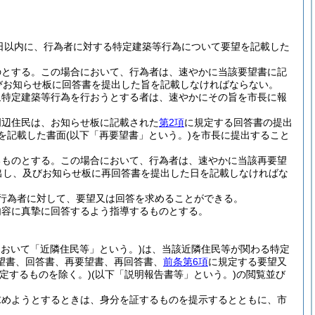
日以内に、行為者に対する特定建築等行為について要望を記載した
のとする。
この場合において、行為者は、速やかに当該要望書に記
びお知らせ板に回答書を提出した旨を記載しなければならない。
象特定建築等行為を行おうとする者は、速やかにその旨を市長に報
周辺住民は、お知らせ板に記載された
第2項
に規定する回答書の提出
を記載した書面
(以下「再要望書」という。)
を市長に提出すること
るものとする。
この場合において、行為者は、速やかに当該再要望
出し、及びお知らせ板に再回答書を提出した日を記載しなければな
行為者に対して、要望又は回答を求めることができる。
内容に真摯に回答するよう指導するものとする。
において「近隣住民等」という。)
は、当該近隣住民等が関わる特定
望書、回答書、再要望書、再回答書、
前条第6項
に規定する要望又
定するものを除く。)
(以下「説明報告書等」という。)
の閲覧並び
求めようとするときは、身分を証するものを提示するとともに、市