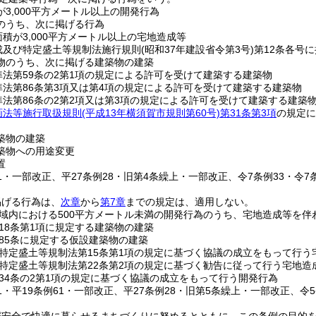
3,000平方メートル以上の開発行為
のうち、次に掲げる行為
積が3,000平方メートル以上の宅地造成等
成及び特定盛土等規制法施行規則
(昭和37年建設省令第3号)
第12条各号
物のうち、次に掲げる建築物の建築
準法第59条の2第1項の規定による許可を受けて建築する建築物
準法第86条第3項又は第4項の規定による許可を受けて建築する建築物
準法第86条の2第2項又は第3項の規定による許可を受けて建築する建築
画法等施行取扱規則
(平成13年横須賀市規則第60号)
第31条第3項
の規定
築物の建築
築物への用途変更
置
61・一部改正、平27条例28・旧第4条繰上・一部改正、令7条例33・令7
掲げる行為は、
次章
から
第7章
までの規定は、適用しない。
域内における500平方メートル未満の開発行為のうち、宅地造成等を伴
18条第1項に規定する建築物の建築
85条に規定する仮設建築物の建築
特定盛土等規制法第15条第1項の規定に基づく協議の成立をもって行う
特定盛土等規制法第22条第2項の規定に基づく勧告に従って行う宅地造
34条の2第1項の規定に基づく協議の成立をもって行う開発行為
51・平19条例61・一部改正、平27条例28・旧第5条繰上・一部改正、令5