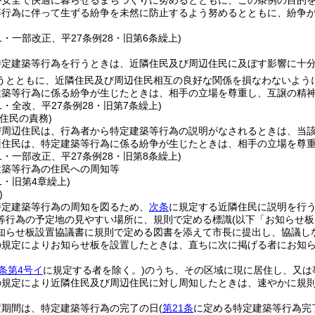
が安全で快適に暮らせるまちづくりに努めるとともに、この条例の目的
等行為に伴って生ずる紛争を未然に防止するよう努めるとともに、紛争
61・一部改正、平27条例28・旧第6条繰上)
特定建築等行為を行うときは、近隣住民及び周辺住民に及ぼす影響に十
うとともに、近隣住民及び周辺住民相互の良好な関係を損なわないよう
建築等行為に係る紛争が生じたときは、相手の立場を尊重し、互譲の精
51・全改、平27条例28・旧第7条繰上)
住民の責務)
び周辺住民は、行為者から特定建築等行為の説明がなされるときは、当
辺住民は、特定建築等行為に係る紛争が生じたときは、相手の立場を尊
61・一部改正、平27条例28・旧第8条繰上)
建築等行為の住民への周知等
51・旧第4章繰上)
)
特定建築等行為の周知を図るため、
次条
に規定する近隣住民に説明を行
等行為の予定地の見やすい場所に、規則で定める標識
(以下「お知らせ板
知らせ板設置協議書に規則で定める図書を添えて市長に提出し、協議し
の規定によりお知らせ板を設置したときは、直ちに次に掲げる者にお知
条第4号イ
に規定する者を除く。)
のうち、その区域に現に居住し、又は
の規定により近隣住民及び周辺住民に対し周知したときは、速やかに規
置期間は、特定建築等行為の完了の日
(
第21条
に定める特定建築等行為完