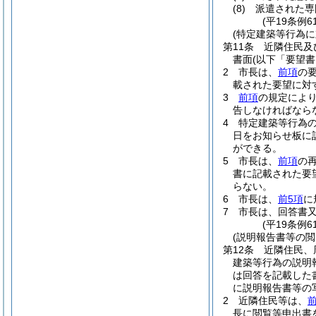
(8)
派遣された専
(平19条例
(特定建築等行為に
第11条
近隣住民及
書面
(以下「要望書
2
市長は、
前項
の
載された要望に対
3
前項
の規定によ
告しなければなら
4
特定建築等行為
日をお知らせ板に
ができる。
5
市長は、
前項
の
書に記載された要
らない。
6
市長は、
前5項
に
7
市長は、回答書
(平19条例
(説明報告書等の閲
第12条
近隣住民、
建築等行為の説明
は回答を記載した
に説明報告書等の
2
近隣住民等は、
長に閲覧等申出書