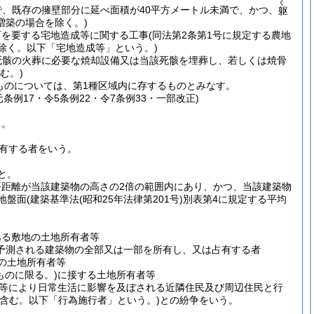
く
で、既存の擁壁部分に延べ面積が40平方メートル未満で、かつ、
躯
増築の場合を除く。)
可を要する宅地造成等に関する工事
(同法第2条第1号に規定する農地
除く。以下「宅地造成等」という。)
死骸の火葬に必要な焼却設備又は当該死骸を埋葬し、若しくは焼骨
む。)
ものについては、第1種区域内に存するものとみなす。
条例17・令5条例22・令7条例33・一部改正)
る。
有する者をいう。
と。
平距離が当該建築物の高さの2倍の範囲内にあり、かつ、当該建築物
地盤面
(建築基準法
(昭和25年法律第201号)
別表第4に規定する平均
ある敷地の土地所有者等
予測される建築物の全部又は一部を所有し、又は占有する者
の土地所有者等
ものに限る。)
に接する土地所有者等
等により日常生活に影響を及ぼされる近隣住民及び周辺住民と行
を含む。以下「行為施行者」という。)
との紛争をいう。