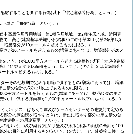
に配慮することを要する行為
(以下「特定建築等行為」という。)
(以下単に「開発行為」という。)
2種中高層住居専用地域、第1種住居地域、第2種住居地域、近隣商
物で、高さ
(建築基準法施行令
(昭和25年政令第338号)
第2条第1項
は、増築部分が10メートルを超えるものに限る。)
高さが20メートルを超えるもの
(増築にあっては、増築部分が20メ
積をいう。)
が1,000平方メートルを超える建築物
(以下「大規模建築
項第3号に規定する床面積をいう。以下同じ。)
の合計又は増築部分と
方メートルを超えるものに限る。)
ンターその他規則で定める用途に供するもの
(増築にあっては、増築
面積の合計の5分の1以上であるものに限る。)
000平方メートルを超えるもの
(増築にあっては、物品販売の用に
販売の用に供する床面積が1,000平方メートル以下のものに限る。)
オケボックス、ぱちんこ屋及びゲームセンターその他規則で定める
する部分の床面積を増やすときは、新たに増やす部分の床面積の合
途建築物への用途変更」という。)
ものをいう。)
及び架台
(柱又は壁及び床版
(床版の面積の合計が100
以外の目的に利用するものをいう。)
を含む。)
で、建築物に接する