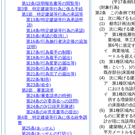
(平17条例
第12条
(説明報告書等の閲覧等)
(対象行為)
第3章
特定建築等行為に係る手続
第2条
この条例で
第1節
特定建築等行為の承認等
は、次に掲げるも
第13条
(特定建築等行為承認申
(1)
都市計画法
(
請)
(2)
次に掲げる建
第14条
(特定建築等行為の承認)
ア
第1種低層
第15条
(承認の取消し)
業地域、準工
第16条
(行為施行者決定後の追加
第6号に規定
説明)
イ
商業地域、
第17条
(行為着手の制限)
ートルを超え
第18条
(行為着手の届出)
(3)
第1種区域内
第19条
(行為変更の届出等)
物」という。)
の
第20条
(行為者の承継)
既存部分
(床面積
第21条
(行為完了の届出等)
(4)
次に掲げる建
第22条
(勧告)
ア
第1種区域
第23条
(命令)
における当該
第2節
審査請求
イ
第1種区域
第24条
(審査請求の特例)
供する増築部
第24条の2
(委員会への諮問)
の床面積の合計
第24条の3
(口頭意見陳述)
(5)
第1種区域内
第24条の4
(意見書等の提出)
ものに変更する
第4章
特定建築等行為に係る紛争調
計が現に当該用
整
(6)
建築物
(人工
第25条
(あっせん)
平方メートルを
第26条
(あっせんの打切り)