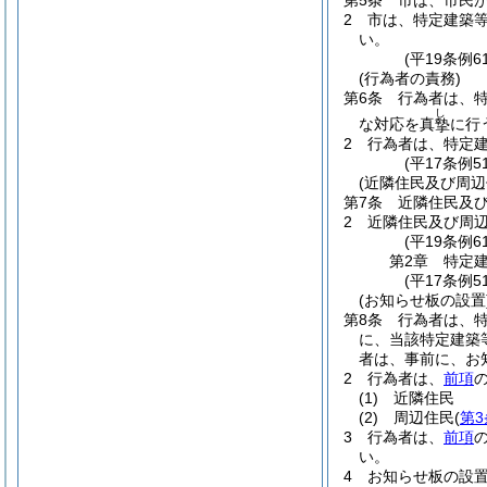
第5条
市は、市民
2
市は、特定建築
い。
(平19条例
(行為者の責務)
第6条
行為者は、
し
な対応を真
に行
摯
2
行為者は、特定
(平17条例
(近隣住民及び周辺
第7条
近隣住民及
2
近隣住民及び周
(平19条例
第2章
特定
(平17条例
(お知らせ板の設置
第8条
行為者は、
に、当該特定建築
者は、事前に、お
2
行為者は、
前項
(1)
近隣住民
(2)
周辺住民
(
第3
3
行為者は、
前項
い。
4
お知らせ板の設