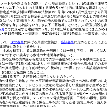
2メートルを超えるもの
(以下「がけ地建築物」という。)
の建築
(車庫等
5メートル以下であるものを建築する場合及びがけ面に建築物を建築しない
特定盛土等規制法
(昭和36年法律第191号)
第12条第1項の規定により許
同条第3号に規定する特定盛土等及び同条第4号に規定する土石の堆積を
又はペット霊園
(専ら犬、猫その他の動物で人に飼育されていたものの
の設備を有する施設をいう。)
(以下「墓地等」という。)
の設置
(増設を含
5号
までに規定する建築物のうち、第1種区域と第2種区域とにまたがる
51・平19条例61・一部改正、平27条例28・旧第3条繰上・一部改正、令元
おいて、
次の各号
に掲げる用語の意義は、
当該各号
に定めるところによ
建築等行為を行う者をいう。
 土地を所有し、又は建築物の全部若しくは一部を所有し、若しくは占
のいずれかに該当する敷地の土地所有者等をいう。
行為の区域の境界線から敷地までの水平距離が10メートル以内にあるこ
又は一部が第1種区域内にあり、中高層建築物の外壁から敷地までの水
日の真太陽時による午前8時から午後4時までの間において当該建築物の
。)
に生じる範囲内にあること。
に掲げる者で、近隣住民に該当しないものをいう。
物の外壁から敷地までの水平距離が当該建築物の高さの2倍の範囲内に
物の建築により、テレビジョン放送の電波の著しい受信障害が生ずると
築物の敷地境界線から敷地までの水平距離が50メートル以内にある敷地
び宅地造成等に伴う土砂等の搬出入に係る道路
(幅員が8メートル未満の
通風及び採光の阻害、テレビジョン電波受信障害、工事中の騒音、振動
為者から特定建築等行為に係る工事を請け負った者
(請負工事の下請人
定建築等行為 次に掲げる行為をいう。