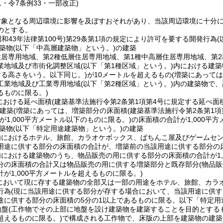
51・令7条例33・一部改正)
対象となる周辺環境に影響を及ぼすおそれがあり、当該周辺環境に十分
のとする。
昭和43年法律第100号)
第29条第1項の規定により許可を要する開発行為
築物
(以下「中高層建築物」という。)
の建築
住居専用地域、第2種低層住居専用地域、第1種中高層住居専用地域、第
業地域及び市街化調整区域
(以下「第1種区域」という。)
内における建築
する高さをいう。以下同じ。)
が10メートルを超えるもの
(増築にあって
工業地域及び工業専用地域
(以下「第2種区域」という。)
内の建築物で、
るものに限る。)
における延べ面積
(建築基準法施行令第2条第1項第4号に規定する延べ面
建築
(増築にあっては、増築部分の床面積
(建築基準法施行令第2条第1
が1,000平方メートル以下のものに限る。)
の床面積の合計が1,000平
築物
(以下「特定用途建築物」という。)
の建築
内におけるホテル、旅館、カラオケボックス、ぱちんこ屋及びゲームセ
用途に供する部分の床面積の合計が、増築前の当該用途に供する部分の床
内における建築物のうち、物品販売の用に供する部分の床面積の合計が1,
分の床面積の合計又は物品販売の用に供する増築部分と既存部分
(物品
が1,000平方メートルを超えるものに限る。)
において現に存する建築物の全部又は一部の用途をホテル、旅館、カラ
行為
(現に当該用途に供する部分が存する場合において、当該用途に供
途に供する部分の床面積の5分の1以上であるものに限る。以下「特定用
地盤
(工作物でその上部に地盤を設け建築物を建築することを目的とする
超えるものに限る。)
で構成される工作物で、床版の上部を建築物の建築