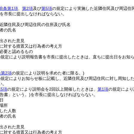
前条第1項
、
第2項
及び
第5項
の規定により実施した近隣住民及び周辺住
を市長に提出しなければならない。
近隣住民及び周辺住民の住所及び氏名
者の氏名
出された意見
に対する措置又は行為者の考え方
必要と認めるもの
の規定により説明報告書を市長に提出したときは、直ちに提出日をお知
。
条第2項
の規定により説明を求めた者に限る。)
の規定によりお知らせ板に記載し、近隣住民及び周辺住民に対し周知し
い。
5項
の規定により説明会を2回以上開催したときは、
第1項
の規定により
告書」という。)
を市長に提出しなければならない。
日
場所
した人数
者の氏名
出された意見
に対する措置又は行為者の考え方