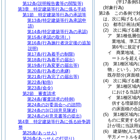
(平17条例
第12条
(説明報告書等の閲覧等)
(対象行為)
第3章
特定建築等行為に係る手続
第2条
この条例で
第1節
特定建築等行為の承認等
は、次に掲げるも
第13条
(特定建築等行為承認申
(1)
都市計画法
(
請)
(2)
次に掲げる建
第14条
(特定建築等行為の承認)
ア
第1種低層
第15条
(承認の取消し)
業地域、準工
第16条
(行為施行者決定後の追加
第6号に規定
説明)
イ
商業地域、
第17条
(行為着手の制限)
ートルを超え
第18条
(行為着手の届出)
(3)
第1種区域内
第19条
(行為変更の届出等)
物」という。)
の
第20条
(行為者の承継)
既存部分
(床面積
第21条
(行為完了の届出等)
(4)
次に掲げる建
第22条
(勧告)
ア
第1種区域
第23条
(命令)
における当該
第2節
審査請求
イ
第1種区域
第24条
(審査請求の特例)
供する増築部
第24条の2
(委員会への諮問)
の床面積の合計
第24条の3
(口頭意見陳述)
(5)
第1種区域内
第24条の4
(意見書等の提出)
ものに変更する
第4章
特定建築等行為に係る紛争調
計が現に当該用
整
(6)
建築物
(人工
第25条
(あっせん)
平方メートルを
第26条
(あっせんの打切り)