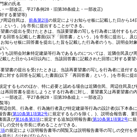
門家の氏名
61・一部改正、平27条例28・旧第38条繰上・一部改正)
対する要望等)
び周辺住民は、
前条第2項
の規定によりお知らせ板に記載した日から14
」という。)
を市長に提出することができる。
要望書の提出を受けたときは、当該要望書の写しを行為者に送付するも
する回答を記載した書面
(以下「回答書」という。)
を市長に提出し、及
りお知らせ板に回答書を提出した旨を記載した行為者のうち、説明会対
ない。
のうち説明会対象特定建築等行為であるものについては、近隣住民及び
記載した日から14日以内に、当該回答書に記載された回答に対する要望
再要望書の提出を受けたときは、当該再要望書の写しを行為者に送付す
望に対する回答を記載した書面
(以下「再回答書」という。)
を市長に提
規定するもののほか、特に必要と認める場合は近隣住民、周辺住民及び
又は再回答書を提出しようとする行為者に対し、要望書又は再要望書の
61・一部改正、平27条例28・旧第39条繰上・一部改正)
覧等)
周辺住民、行為者、行為施行者及び特定建築等行為の設計者
(以下本条
報告書
(
第10条第1項第2号
に規定するものを除く。)
、説明会報告書、要
書面及び
第16条第3項
に規定する追加説明報告書
(
第10条第1項第2号
に規
写しの交付を市長に求めることができる。
前項
の規定により説明報告書等の閲覧又は説明報告書等の写しの交付を
を提出しなければならない。