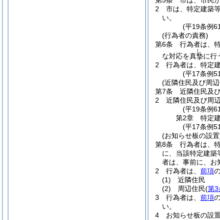
第5条
市は、市民
2
市は、特定建築
い。
(平19条例
(行為者の責務)
第6条
行為者は、
し
な対応を真
に行
摯
2
行為者は、特定
(平17条例
(近隣住民及び周辺
第7条
近隣住民及
2
近隣住民及び周
(平19条例
第2章
特定
(平17条例
(お知らせ板の設置
第8条
行為者は、
に、当該特定建築
者は、事前に、お
2
行為者は、
前項
(1)
近隣住民
(2)
周辺住民
(
第3
3
行為者は、
前項
い。
4
お知らせ板の設