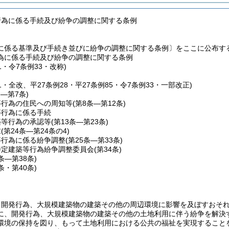
行為に係る手続及び紛争の調整に関する条例
に係る基準及び手続き並びに紛争の調整に関する条例〕をここに公布す
為に係る手続及び紛争の調整に関する条例
1・令7条例33・改称)
51・全改、平27条例28・平27条例85・令7条例33・一部改正)
条―第7条)
等行為の住民への周知等
(第8条―第12条)
等行為に係る手続
築等行為の承認等
(第13条―第23条)
求
(第24条―第24条の4)
等行為に係る紛争調整
(第25条―第33条)
特定建築等行為紛争調整委員会
(第34条)
5条―第38条)
9条・第40条)
、開発行為、大規模建築物の建築その他の周辺環境に影響を及ぼすおそ
に、開発行為、大規模建築物の建築その他の土地利用に伴う紛争を解決
環境の保持を図り、もって土地利用における公共の福祉を実現すること