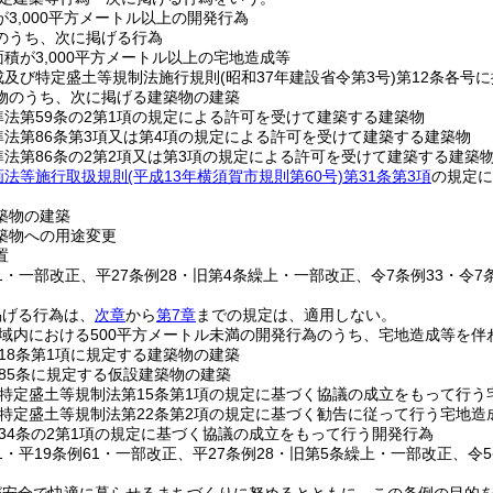
3,000平方メートル以上の開発行為
のうち、次に掲げる行為
積が3,000平方メートル以上の宅地造成等
成及び特定盛土等規制法施行規則
(昭和37年建設省令第3号)
第12条各号
物のうち、次に掲げる建築物の建築
準法第59条の2第1項の規定による許可を受けて建築する建築物
準法第86条第3項又は第4項の規定による許可を受けて建築する建築物
準法第86条の2第2項又は第3項の規定による許可を受けて建築する建築
画法等施行取扱規則
(平成13年横須賀市規則第60号)
第31条第3項
の規定
築物の建築
築物への用途変更
置
61・一部改正、平27条例28・旧第4条繰上・一部改正、令7条例33・令7
掲げる行為は、
次章
から
第7章
までの規定は、適用しない。
域内における500平方メートル未満の開発行為のうち、宅地造成等を伴
18条第1項に規定する建築物の建築
85条に規定する仮設建築物の建築
特定盛土等規制法第15条第1項の規定に基づく協議の成立をもって行う
特定盛土等規制法第22条第2項の規定に基づく勧告に従って行う宅地造
34条の2第1項の規定に基づく協議の成立をもって行う開発行為
51・平19条例61・一部改正、平27条例28・旧第5条繰上・一部改正、令5