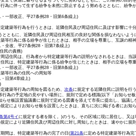
が安全で快適に暮らせるまちづくりに努めるとともに、この条例の目的
等行為に伴って生ずる紛争を未然に防止するよう努めるとともに、紛争
61・一部改正、平27条例28・旧第6条繰上)
特定建築等行為を行うときは、近隣住民及び周辺住民に及ぼす影響に十
うとともに、近隣住民及び周辺住民相互の良好な関係を損なわないよう
建築等行為に係る紛争が生じたときは、相手の立場を尊重し、互譲の精
51・全改、平27条例28・旧第7条繰上)
住民の責務)
び周辺住民は、行為者から特定建築等行為の説明がなされるときは、当
辺住民は、特定建築等行為に係る紛争が生じたときは、相手の立場を尊
61・一部改正、平27条例28・旧第8条繰上)
建築等行為の住民への周知等
51・旧第4章繰上)
)
特定建築等行為の周知を図るため、
次条
に規定する近隣住民に説明を行
等行為の予定地の見やすい場所に、規則で定める標識
(以下「お知らせ板
知らせ板設置協議書に規則で定める図書を添えて市長に提出し、協議し
の規定によりお知らせ板を設置したときは、直ちに次に掲げる者にお知
条第4号イ
に規定する者を除く。)
のうち、その区域に現に居住し、又は
の規定により近隣住民及び周辺住民に対し周知したときは、速やかに規
置期間は、特定建築等行為の完了の日
(
第21条
に定める特定建築等行為完