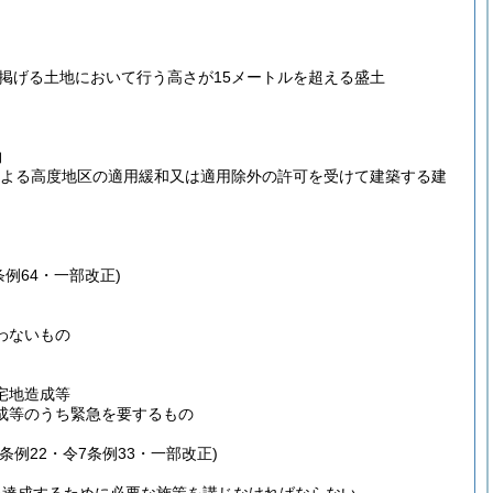
に掲げる土地において行う高さが15メートルを超える盛土
物
による高度地区の適用緩和又は適用除外の許可を受けて建築する建
条例64・一部改正)
わないもの
宅地造成等
成等のうち緊急を要するもの
条例22・令7条例33・一部改正)