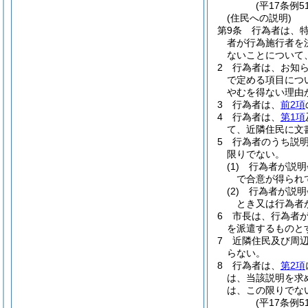
(平17条例
(住民への説明)
第9条
行為者は、
者が行為施行者を
ないことについて
2
行為者は、お知ら
で定める項目につ
やむを得ない理由
3
行為者は、
前2項
4
行為者は、
第1項
て、近隣住民に文
5
行為者のうち説
限りでない。
(1)
行為者が説明
で合意が得られ
(2)
行為者が説明
とき又は行為者
6
市長は、行為者
を派遣するものと
7
近隣住民及び周
らない。
8
行為者は、
第2項
は、当該説明を求
は、この限りでな
(平17条例