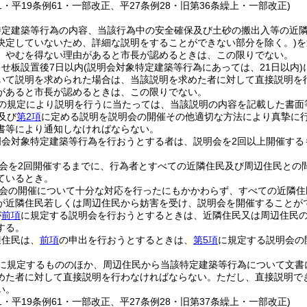
51・平19条例61・一部改正、平27条例28・旧第36条繰上・一部改正)
特定建築等行為の内容、当該行為中の安全確保及び土砂の搬出入等の近
決定していないため、詳細な説明をすることができない部分を除く。)
を
、やむを得ない理由があると市長が認めるときは、この限りでない。
せ板設置後7日以内
(説明会対象特定建築等行為にあっては、21日以内)
いて説明を求められた場合は、当該説明を求めた者に対して直接説明を
があると市長が認めるときは、この限りでない。
の規定により説明を行うに当たっては、当該説明の内容を記載した書面
及び
第2項
に定める説明を説明会の開催その他適切な方法により真摯に
書等により通知しなければならない。
明会対象特定建築等行為を行おうとする者は、説明会を2回以上開催する
会を2回開催するまでに、行為者とすべての近隣住民及び周辺住民との
ているとき。
会の開催について十分な対応を行ったにもかかわらず、すべての近隣住
が近隣住民若しくは周辺住民から妨害を受け、説明会を開催することが
が
前項
に規定する説明会を行おうとするときは、近隣住民又は周辺住民
する。
辺住民は、
前項
の申出を行おうとするときは、
第5項
に規定する説明会の
に規定するもののほか、周辺住民から当該特定建築等行為について文書
めた者に対して直接説明を行わなければならない。
ただし、直接説明で
い。
51・平19条例61・一部改正、平27条例28・旧第37条繰上・一部改正)