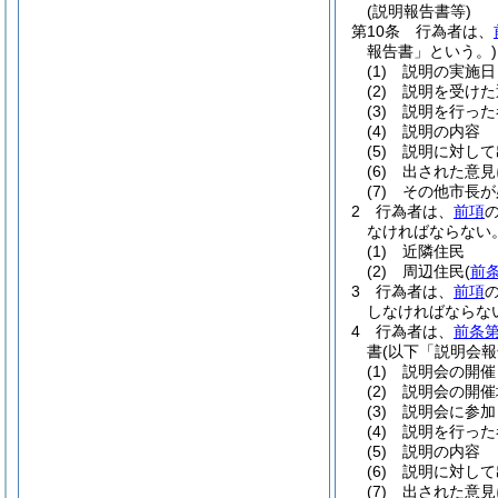
(説明報告書等)
第10条
行為者は、
報告書」という。)
(1)
説明の実施日
(2)
説明を受けた
(3)
説明を行った
(4)
説明の内容
(5)
説明に対して
(6)
出された意見
(7)
その他市長が
2
行為者は、
前項
なければならない
(1)
近隣住民
(2)
周辺住民
(
前
3
行為者は、
前項
しなければならな
4
行為者は、
前条第
書
(以下「説明会報
(1)
説明会の開催
(2)
説明会の開催
(3)
説明会に参加
(4)
説明を行った
(5)
説明の内容
(6)
説明に対して
(7)
出された意見