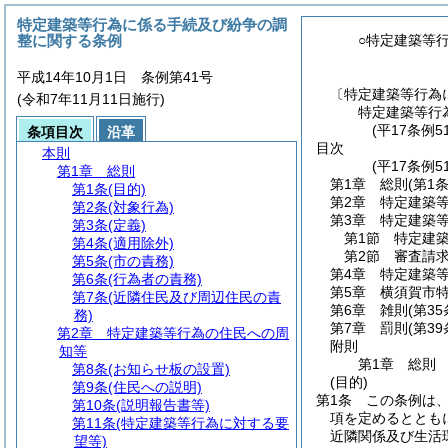
特定建築等行為に係る手続及び紛争の調
整に関する条例
○特定建築等
平成14年10月1日 条例第41号
〔特定建築等行為
(令和7年11月11日施行)
特定建築等行
(平17条例5
条項目次
沿革
目次
本則
(平17条例
第1章
総則
第1章
総則
(第1
第1条
(目的)
第2章
特定建築
第2条
(対象行為)
第3章
特定建築
第3条
(定義)
第1節
特定建
第4条
(適用除外)
第2節
審査請
第5条
(市の責務)
第4章
特定建築
第6条
(行為者の責務)
第5章
横須賀市
第7条
(近隣住民及び周辺住民の責
第6章
雑則
(第3
務)
第7章
罰則
(第3
第2章
特定建築等行為の住民への周
附則
知等
第1章
総則
第8条
(お知らせ板の設置)
(目的)
第9条
(住民への説明)
第1条
この条例は
第10条
(説明報告書等)
項を定めるととも
第11条
(特定建築等行為に対する要
近隣関係及び生活
望等)