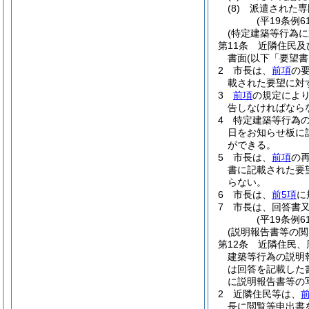
(8)
派遣された専
(平19条例
(特定建築等行為に
第11条
近隣住民及
書面
(以下「要望書
2
市長は、
前項
の
載された要望に対
3
前項
の規定によ
告しなければなら
4
特定建築等行為
日をお知らせ板に
ができる。
5
市長は、
前項
の
書に記載された要
らない。
6
市長は、
前5項
に
7
市長は、回答書
(平19条例
(説明報告書等の閲
第12条
近隣住民、
建築等行為の説明
は回答を記載した
に説明報告書等の
2
近隣住民等は、
長に閲覧等申出書