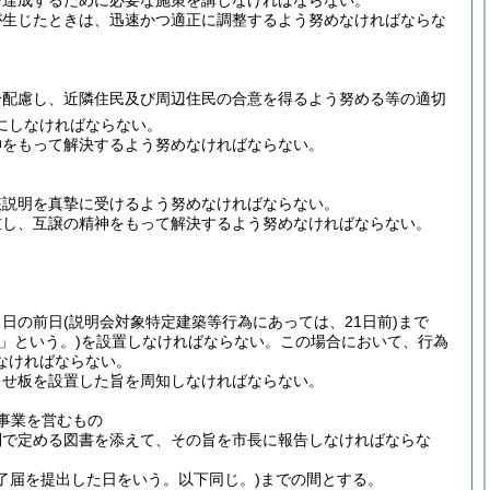
を達成するために必要な施策を講じなければならない。
が生じたときは、迅速かつ適正に調整するよう努めなければならな
分配慮し、近隣住民及び周辺住民の合意を得るよう努める等の適切
にしなければならない。
神をもって解決するよう努めなければならない。
該説明を真摯に受けるよう努めなければならない。
重し、互譲の精神をもって解決するよう努めなければならない。
う日の前日
(説明会対象特定建築等行為にあっては、21日前)
まで
」という。)
を設置しなければならない。
この場合において、行為
なければならない。
らせ板を設置した旨を周知しなければならない。
事業を営むもの
則で定める図書を添えて、その旨を市長に報告しなければならな
了届を提出した日をいう。以下同じ。)
までの間とする。