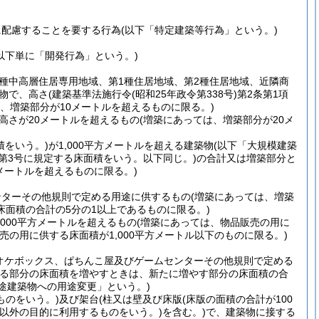
に配慮することを要する行為
(以下「特定建築等行為」という。)
(以下単に「開発行為」という。)
2種中高層住居専用地域、第1種住居地域、第2種住居地域、近隣商
物で、高さ
(建築基準法施行令
(昭和25年政令第338号)
第2条第1項
は、増築部分が10メートルを超えるものに限る。)
高さが20メートルを超えるもの
(増築にあっては、増築部分が20メ
積をいう。)
が1,000平方メートルを超える建築物
(以下「大規模建築
項第3号に規定する床面積をいう。以下同じ。)
の合計又は増築部分と
方メートルを超えるものに限る。)
ンターその他規則で定める用途に供するもの
(増築にあっては、増築
面積の合計の5分の1以上であるものに限る。)
000平方メートルを超えるもの
(増築にあっては、物品販売の用に
販売の用に供する床面積が1,000平方メートル以下のものに限る。)
オケボックス、ぱちんこ屋及びゲームセンターその他規則で定める
する部分の床面積を増やすときは、新たに増やす部分の床面積の合
途建築物への用途変更」という。)
ものをいう。)
及び架台
(柱又は壁及び床版
(床版の面積の合計が100
以外の目的に利用するものをいう。)
を含む。)
で、建築物に接する