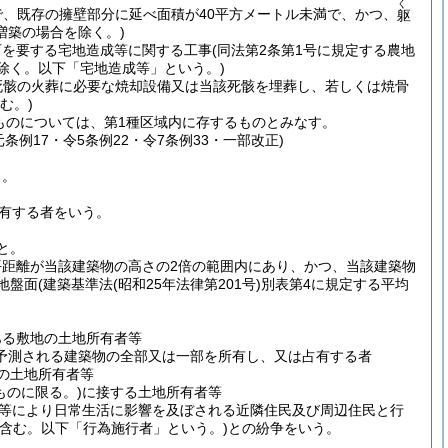
く
で、既存の擁壁部分に延べ面積が40平方メートル未満で、かつ、
躯
増築の場合を除く。)
可を要する宅地造成等に関する工事
(同法第2条第1号に規定する農地
除く。以下「宅地造成等」という。)
死骸の火葬に必要な焼却設備又は当該死骸を埋葬し、若しくは焼骨
む。)
ものについては、第1種区域内に存するものとみなす。
条例17・令5条例22・令7条例33・一部改正)
る。
有する者をいう。
と。
平距離が当該建築物の高さの2倍の範囲内にあり、かつ、当該建築物
地盤面
(建築基準法
(昭和25年法律第201号)
別表第4に規定する平均
ある敷地の土地所有者等
予測される建築物の全部又は一部を所有し、又は占有する者
の土地所有者等
ものに限る。)
に接する土地所有者等
等により日常生活に影響を及ぼされる近隣住民及び周辺住民と行
を含む。以下「行為施行者」という。)
との紛争をいう。