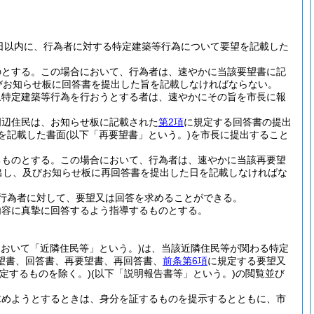
日以内に、行為者に対する特定建築等行為について要望を記載した
のとする。
この場合において、行為者は、速やかに当該要望書に記
びお知らせ板に回答書を提出した旨を記載しなければならない。
象特定建築等行為を行おうとする者は、速やかにその旨を市長に報
周辺住民は、お知らせ板に記載された
第2項
に規定する回答書の提出
を記載した書面
(以下「再要望書」という。)
を市長に提出すること
るものとする。
この場合において、行為者は、速やかに当該再要望
出し、及びお知らせ板に再回答書を提出した日を記載しなければな
行為者に対して、要望又は回答を求めることができる。
内容に真摯に回答するよう指導するものとする。
において「近隣住民等」という。)
は、当該近隣住民等が関わる特定
望書、回答書、再要望書、再回答書、
前条第6項
に規定する要望又
定するものを除く。)
(以下「説明報告書等」という。)
の閲覧並び
求めようとするときは、身分を証するものを提示するとともに、市