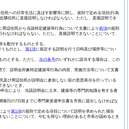
隣住民への日常生活に及ぼす影響等に関し、規則で定める項目
(行為
近隣住民に直接説明しなければならない。
ただし、直接説明でき
に周辺住民から当該特定建築等行為について文書により
前項
の規則
行わなければならない。
ただし、直接説明できないことについて、
等を配付するものとする。
行うものとし、
第1項
に規定する説明を行う日時及び場所等につい
ものとする。
ただし、
次の各号
のいずれかに該当する場合は、この
間で、説明会対象特定建築等行為の内容、実施方法等について文書
民及び周辺住民が説明会に参加しない旨の意思表示を行っている
できないとき。
の申出により、当該説明会に土木、建築等の専門的知識を有する者
開催日の7日前までに専門家派遣申出書を市長に提出しなければな
により
第1項
の規則で定める項目について説明を求められた場合
きないことについて、やむを得ない理由があると市長が認めるとき