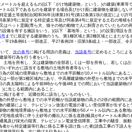
2メートルを超えるもの
(以下「がけ地建築物」という。)
の建築
(車庫等
5メートル以下であるものを建築する場合及びがけ面に建築物を建築しない
特定盛土等規制法
(昭和36年法律第191号)
第12条第1項の規定により許
同条第3号に規定する特定盛土等及び同条第4号に規定する土石の堆積を
又はペット霊園
(専ら犬、猫その他の動物で人に飼育されていたものの
の設備を有する施設をいう。)
(以下「墓地等」という。)
の設置
(増設を含
5号
までに規定する建築物のうち、第1種区域と第2種区域とにまたがる
51・平19条例61・一部改正、平27条例28・旧第3条繰上・一部改正、令元
おいて、
次の各号
に掲げる用語の意義は、
当該各号
に定めるところによ
建築等行為を行う者をいう。
 土地を所有し、又は建築物の全部若しくは一部を所有し、若しくは占
のいずれかに該当する敷地の土地所有者等をいう。
行為の区域の境界線から敷地までの水平距離が10メートル以内にあるこ
又は一部が第1種区域内にあり、中高層建築物の外壁から敷地までの水
日の真太陽時による午前8時から午後4時までの間において当該建築物の
。)
に生じる範囲内にあること。
に掲げる者で、近隣住民に該当しないものをいう。
物の外壁から敷地までの水平距離が当該建築物の高さの2倍の範囲内に
物の建築により、テレビジョン放送の電波の著しい受信障害が生ずると
築物の敷地境界線から敷地までの水平距離が50メートル以内にある敷地
び宅地造成等に伴う土砂等の搬出入に係る道路
(幅員が8メートル未満の
通風及び採光の阻害、テレビジョン電波受信障害、工事中の騒音、振動
為者から特定建築等行為に係る工事を請け負った者
(請負工事の下請人
定建築等行為 次に掲げる行為をいう。