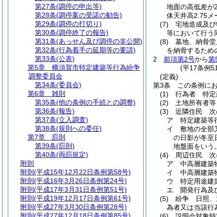
第27条
(調停の申出等)
地面の高低差が
第28条
(調停案の受諾の勧告)
体天井高2.7
第29条
(調停の打切り)
(7)
宅地造成及び
第30条
(調停終了の報告)
等において行う
第31条
(あっせん及び調停の非公開)
(8)
墓地、納骨堂
第32条
(行為着手の延期等の要請)
を納骨するため
第33条
(公表)
2
前項第2号
から
第
第5章
横須賀市特定建築等行為紛争
(平17条例
調整委員会
(定義)
第34条
(委員会)
第3条
この条例に
第6章
雑則
(1)
行為者 特定
第35条
(他の条例の手続との調整)
(2)
土地所有者等
第36条
(報告)
(3)
近隣住民 次
第37条
(立入調査)
ア
特定建築等
第38条
(規則への委任)
イ
敷地の全部
第7章
罰則
の日影が冬至
第39条
(罰則)
地盤面をいう
第40条
(両罰規定)
(4)
周辺住民 次
附則
ア
中高層建築
附則
(平成15年12月22日条例第58号)
イ
中高層建築
附則
(平成16年3月26日条例第24号)
ウ
特定用途建
附則
(平成17年3月31日条例第51号)
エ
開発行為及
附則
(平成19年12月17日条例第61号)
(5)
紛争 日照、
附則
(平成27年3月30日条例第28号)
為者又は当該行
附則
(平成27年12月18日条例第85号)
(6)
説明会対象特