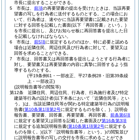
市長に提出することができる。
5
市長は、
前項
の再要望書の提出を受けたときは、当該再要
望書の写しを行為者に送付するものとする。
この場合にお
いて、行為者は、速やかに当該再要望書に記載された要望
に対する回答を記載した書面
(以下「再回答書」という。)
を市長に提出し、及びお知らせ板に再回答書を提出した日
を記載しなければならない。
6
市長は、
前5項
に規定するもののほか、特に必要と認める
場合は近隣住民、周辺住民及び行為者に対して、要望又は
回答を求めることができる。
7
市長は、回答書又は再回答書を提出しようとする行為者に
対し、要望書又は再要望書の内容に真摯に回答するよう指
導するものとする。
(平19条例61・一部改正、平27条例28・旧第39条繰
上・一部改正)
(説明報告書等の閲覧等)
第12条
近隣住民、周辺住民、行為者、行為施行者及び特定
建築等行為の設計者
(以下本条において「近隣住民等」とい
う。)
は、当該近隣住民等が関わる特定建築等行為の説明報
告書
(
第10条第1項第2号
に規定するものを除く。)
、説明会
報告書、要望書、回答書、再要望書、再回答書、
前条第6項
に規定する要望又は回答を記載した書面及び
第16条第3項
に規定する追加説明報告書
(
第10条第1項第2号
に規定する
ものを除く。)
(以下「説明報告書等」という。)
の閲覧並び
に説明報告書等の写しの交付を市長に求めることができ