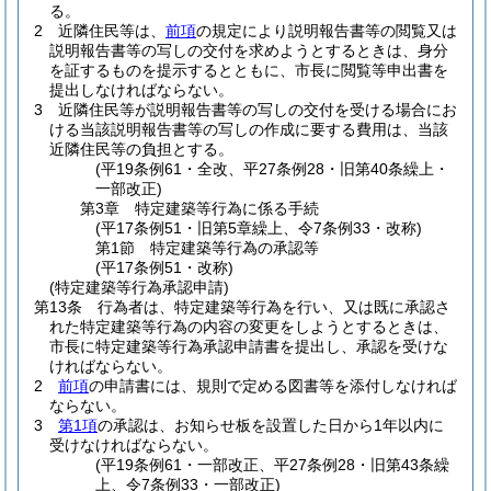
る。
2
近隣住民等は、
前項
の規定により説明報告書等の閲覧又は
説明報告書等の写しの交付を求めようとするときは、身分
を証するものを提示するとともに、市長に閲覧等申出書を
提出しなければならない。
3
近隣住民等が説明報告書等の写しの交付を受ける場合にお
ける当該説明報告書等の写しの作成に要する費用は、当該
近隣住民等の負担とする。
(平19条例61・全改、平27条例28・旧第40条繰上・
一部改正)
第3章
特定建築等行為に係る手続
(平17条例51・旧第5章繰上、令7条例33・改称)
第1節
特定建築等行為の承認等
(平17条例51・改称)
(特定建築等行為承認申請)
第13条
行為者は、特定建築等行為を行い、又は既に承認さ
れた特定建築等行為の内容の変更をしようとするときは、
市長に特定建築等行為承認申請書を提出し、承認を受けな
ければならない。
2
前項
の申請書には、規則で定める図書等を添付しなければ
ならない。
3
第1項
の承認は、お知らせ板を設置した日から1年以内に
受けなければならない。
(平19条例61・一部改正、平27条例28・旧第43条繰
上、令7条例33・一部改正)