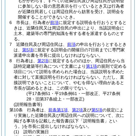
もかかわらず、すべての近隣住民及び周辺住民が説明会
に参加しない旨の意思表示を行っているとき又は行為者
が近隣住民若しくは周辺住民から妨害を受け、説明会を
開催することができないとき。
6
市長は、行為者が
前項
に規定する説明会を行おうとすると
きは、近隣住民又は周辺住民の申出により、当該説明会に
土木、建築等の専門的知識を有する者を派遣するものとす
る。
7
近隣住民及び周辺住民は、
前項
の申出を行おうとするとき
は、
第5項
に規定する説明会の開催日の7日前までに専門家
派遣申出書を市長に提出しなければならない。
8
行為者は、
第2項
に規定するもののほか、周辺住民から当
該特定建築等行為について文書により
第1項
の規則で定める
項目について説明を求められた場合は、当該説明を求めた
者に対して直接説明を行わなければならない。
ただし、直
接説明できないことについて、やむを得ない理由があると
市長が認めるときは、この限りでない。
(平17条例51・平19条例61・一部改正、平27条例
28・旧第37条繰上・一部改正)
(説明報告書等)
第10条
行為者は、
前条第1項
、
第2項
及び
第5項
の規定によ
り実施した近隣住民及び周辺住民への説明について、次に
掲げる事項を記載した報告書
(以下「説明報告書」とい
う。)
を市長に提出しなければならない。
(1)
説明の実施日