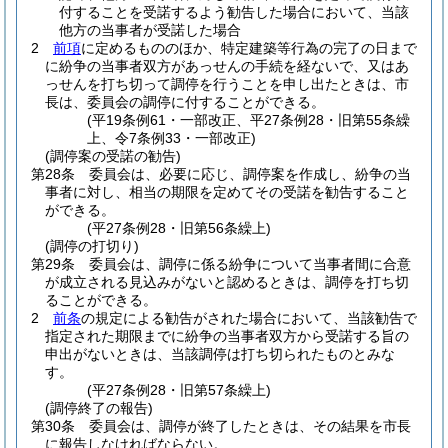
付することを受諾するよう勧告した場合において、当該
他方の当事者が受諾した場合
2
前項
に定めるもののほか、特定建築等行為の完了の日まで
に紛争の当事者双方があっせんの手続を経ないで、又はあ
っせんを打ち切って調停を行うことを申し出たときは、市
長は、委員会の調停に付することができる。
(平19条例61・一部改正、平27条例28・旧第55条繰
上、令7条例33・一部改正)
(調停案の受諾の勧告)
第28条
委員会は、必要に応じ、調停案を作成し、紛争の当
事者に対し、相当の期限を定めてその受諾を勧告すること
ができる。
(平27条例28・旧第56条繰上)
(調停の打切り)
第29条
委員会は、調停に係る紛争について当事者間に合意
が成立される見込みがないと認めるときは、調停を打ち切
ることができる。
2
前条
の規定による勧告がされた場合において、当該勧告で
指定された期限までに紛争の当事者双方から受諾する旨の
申出がないときは、当該調停は打ち切られたものとみな
す。
(平27条例28・旧第57条繰上)
(調停終了の報告)
第30条
委員会は、調停が終了したときは、その結果を市長
に報告しなければならない。