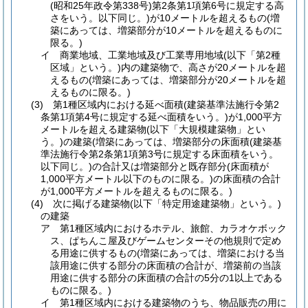
(昭和25年政令第338号)
第2条第1項第6号に規定する高
さをいう。以下同じ。)
が10メートルを超えるもの
(増
築にあっては、増築部分が10メートルを超えるものに
限る。)
イ
商業地域、工業地域及び工業専用地域
(以下「第2種
区域」という。)
内の建築物で、高さが20メートルを超
えるもの
(増築にあっては、増築部分が20メートルを超
えるものに限る。)
(3)
第1種区域内における延べ面積
(建築基準法施行令第2
条第1項第4号に規定する延べ面積をいう。)
が1,000平方
メートルを超える建築物
(以下「大規模建築物」とい
う。)
の建築
(増築にあっては、増築部分の床面積
(建築基
準法施行令第2条第1項第3号に規定する床面積をいう。
以下同じ。)
の合計又は増築部分と既存部分
(床面積が
1,000平方メートル以下のものに限る。)
の床面積の合計
が1,000平方メートルを超えるものに限る。)
(4)
次に掲げる建築物
(以下「特定用途建築物」という。)
の建築
ア
第1種区域内におけるホテル、旅館、カラオケボック
ス、ぱちんこ屋及びゲームセンターその他規則で定め
る用途に供するもの
(増築にあっては、増築における当
該用途に供する部分の床面積の合計が、増築前の当該
用途に供する部分の床面積の合計の5分の1以上である
ものに限る。)
イ
第1種区域内における建築物のうち、物品販売の用に