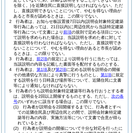
定していないため、詳細な説明をすることができない部分
を除く。)
を近隣住民に直接説明しなければならない。
ただ
し、直接説明できないことについて、やむを得ない理由が
あると市長が認めるときは、この限りでない。
2
行為者は、お知らせ板設置後7日以内
(説明会対象特定建築
等行為にあっては、21日以内)
に周辺住民から当該特定建築
等行為について文書により
前項
の規則で定める項目につい
て説明を求められた場合は、当該説明を求めた者に対して
直接説明を行わなければならない。
ただし、直接説明でき
ないことについて、やむを得ない理由があると市長が認め
るときは、この限りでない。
3
行為者は、
前2項
の規定により説明を行うに当たっては、
当該説明の内容を記載した書面等を配付するものとする。
4
行為者は、
第1項
及び
第2項
に定める説明を説明会の開催
その他適切な方法により真摯に行うものとし、
第1項
に規定
する説明を行う日時及び場所等について、近隣住民に文書
等により通知しなければならない。
5
行為者のうち説明会対象特定建築等行為を行おうとする者
は、説明会を2回以上開催するものとする。
ただし、
次の各
号
のいずれかに該当する場合は、この限りでない。
(1)
行為者が説明会を2回開催するまでに、行為者とすべ
ての近隣住民及び周辺住民との間で、説明会対象特定建
築等行為の内容、実施方法等について文書で合意が得ら
れているとき。
(2)
行為者が説明会の開催について十分な対応を行ったに