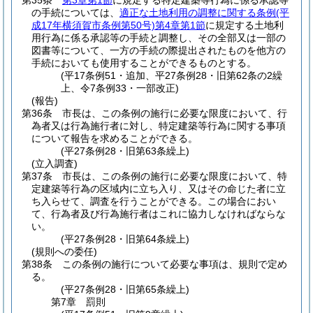
第35条
第3章第1節
に規定する特定建築等行為に係る承認等
の手続については、
適正な土地利用の調整に関する条例
(平
成17年横須賀市条例第50号)
第4章第1節
に規定する土地利
用行為に係る承認等の手続と調整し、その全部又は一部の
図書等について、一方の手続の際提出されたものを他方の
手続においても使用することができるものとする。
(平17条例51・追加、平27条例28・旧第62条の2繰
上、令7条例33・一部改正)
(報告)
第36条
市長は、この条例の施行に必要な限度において、行
為者又は行為施行者に対し、特定建築等行為に関する事項
について報告を求めることができる。
(平27条例28・旧第63条繰上)
(立入調査)
第37条
市長は、この条例の施行に必要な限度において、特
定建築等行為の区域内に立ち入り、又はその命じた者に立
ち入らせて、調査を行うことができる。
この場合におい
て、行為者及び行為施行者はこれに協力しなければならな
い。
(平27条例28・旧第64条繰上)
(規則への委任)
第38条
この条例の施行について必要な事項は、規則で定め
る。
(平27条例28・旧第65条繰上)
第7章
罰則