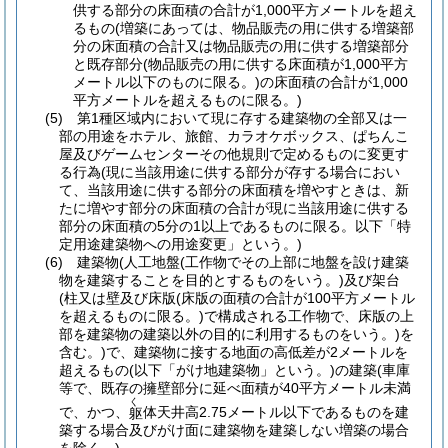
供する部分の床面積の合計が1,000平方メートルを超え
るもの
(増築にあっては、物品販売の用に供する増築部
分の床面積の合計又は物品販売の用に供する増築部分
と既存部分
(物品販売の用に供する床面積が1,000平方
メートル以下のものに限る。)
の床面積の合計が1,000
平方メートルを超えるものに限る。)
(5)
第1種区域内において現に存する建築物の全部又は一
部の用途をホテル、旅館、カラオケボックス、ぱちんこ
屋及びゲームセンターその他規則で定めるものに変更す
る行為
(現に当該用途に供する部分が存する場合におい
て、当該用途に供する部分の床面積を増やすときは、新
たに増やす部分の床面積の合計が現に当該用途に供する
部分の床面積の5分の1以上であるものに限る。以下「特
定用途建築物への用途変更」という。)
(6)
建築物
(人工地盤
(工作物でその上部に地盤を設け建築
物を建築することを目的とするものをいう。)
及び架台
(柱又は壁及び床版
(床版の面積の合計が100平方メートル
を超えるものに限る。)
で構成される工作物で、床版の上
部を建築物の建築以外の目的に利用するものをいう。)
を
含む。)
で、建築物に接する地面の高低差が2メートルを
超えるもの
(以下「がけ地建築物」という。)
の建築
(車庫
等で、既存の擁壁部分に延べ面積が40平方メートル未満
く
で、かつ、
体天井高2.75メートル以下であるものを建
躯
築する場合及びがけ面に建築物を建築しない増築の場合