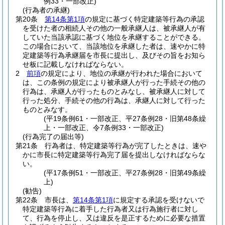
例33・一部改正)
(行為者の承継)
第20条
第14条第1項
の規定に基づく特定建築等行為の承認
を受けた者の相続人その他の一般承継人は、被承継人が有
していた当該承認に基づく地位を承継することができる。
この場合において、当該地位を承継した者は、速やかに特
定建築等行為承継届を市長に提出し、及びその旨をお知ら
せ板に記載しなければならない。
2
前項
の規定により、地位の承継が行われた場合において
は、この条例の規定により被承継人が行った手続その他の
行為は、承継人が行ったものとみなし、被承継人に対して
行った処分、手続その他の行為は、承継人に対して行った
ものとみなす。
(平19条例61・一部改正、平27条例28・旧第48条繰
上・一部改正、令7条例33・一部改正)
(行為完了の届出等)
第21条
行為者は、特定建築等行為が完了したときは、速や
かに市長に特定建築等行為完了届を提出しなければならな
い。
(平17条例51・一部改正、平27条例28・旧第49条繰
上)
(勧告)
第22条
市長は、
第14条第1項
に規定する承認を受けないで
特定建築等行為に着手した行為者又は行為施行者に対し
て、行為を停止し、又は違反を是正するために必要な措置