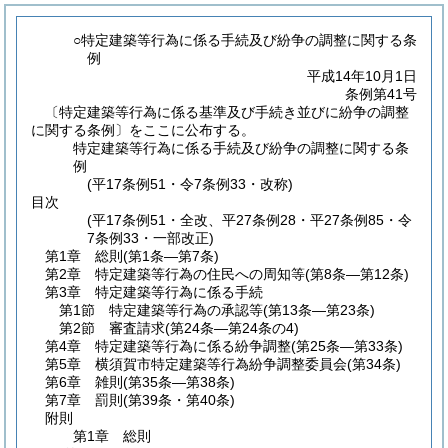
○特定建築等行為に係る手続及び紛争の調整に関する条
例
平成14年10月1日
条例第41号
〔特定建築等行為に係る基準及び手続き並びに紛争の調整
に関する条例〕をここに公布する。
特定建築等行為に係る手続及び紛争の調整に関する条
例
(平17条例51・令7条例33・改称)
目次
(平17条例51・全改、平27条例28・平27条例85・令
7条例33・一部改正)
第1章
総則
(第1条―第7条)
第2章
特定建築等行為の住民への周知等
(第8条―第12条)
第3章
特定建築等行為に係る手続
第1節
特定建築等行為の承認等
(第13条―第23条)
第2節
審査請求
(第24条―第24条の4)
第4章
特定建築等行為に係る紛争調整
(第25条―第33条)
第5章
横須賀市特定建築等行為紛争調整委員会
(第34条)
第6章
雑則
(第35条―第38条)
第7章
罰則
(第39条・第40条)
附則
第1章
総則