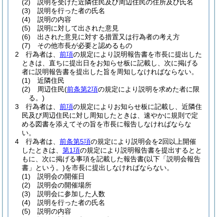
(2)
説明を受けた近隣住民及び周辺住民の住所及び氏名
(3)
説明を行った者の氏名
(4)
説明の内容
(5)
説明に対して出された意見
(6)
出された意見に対する措置又は行為者の考え方
(7)
その他市長が必要と認めるもの
2
行為者は、
前項
の規定により説明報告書を市長に提出した
ときは、直ちに提出日をお知らせ板に記載し、次に掲げる
者に説明報告書を提出した旨を周知しなければならない。
(1)
近隣住民
(2)
周辺住民
(
前条第2項
の規定により説明を求めた者に限
る。)
3
行為者は、
前項
の規定によりお知らせ板に記載し、近隣住
民及び周辺住民に対し周知したときは、速やかに規則で定
める図書を添えてその旨を市長に報告しなければならな
い。
4
行為者は、
前条第5項
の規定により説明会を2回以上開催
したときは、
第1項
の規定により説明報告書を提出するとと
もに、次に掲げる事項を記載した報告書
(以下「説明会報告
書」という。)
を市長に提出しなければならない。
(1)
説明会の開催日
(2)
説明会の開催場所
(3)
説明会に参加した人数
(4)
説明を行った者の氏名
(5)
説明の内容