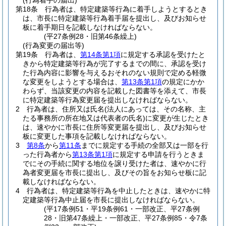
(行為着手の届出)
第18条
行為者は、特定建築等行為に着手しようとするとき
は、市長に特定建築等行為着手届を提出し、及びお知らせ
板に着手期日を記載しなければならない。
(平27条例28・旧第46条繰上)
(行為変更の届出等)
第19条
行為者は、
第14条第1項
に規定する承認を受けたと
きから特定建築等行為が完了するまでの間に、承認を受け
た行為内容に影響を与えるおそれのない規則で定める軽微
な変更をしようとする場合は、
第13条第1項
の規定にかか
わらず、当該変更の内容を記載した図書等を添えて、市長
に特定建築等行為変更届を提出しなければならない。
2
行為者は、住所又は氏名
(法人にあっては、その名称、主
たる事務所の所在地又は代表者の氏名)
に変更が生じたとき
は、速やかに市長に住所等変更届を提出し、及びお知らせ
板に変更した事項を記載しなければならない。
3
第8条
から
第11条
までに規定する手続の全部又は一部を行
った行為者から
第13条第1項
に規定する申請を行うときま
でにその手続に関する地位を譲り受けた者は、速やかに行
為者変更届を市長に提出し、及びその旨をお知らせ板に記
載しなければならない。
4
行為者は、特定建築等行為を中止したときは、速やかに特
定建築等行為中止届を市長に提出しなければならない。
(平17条例51・平19条例61・一部改正、平27条例
28・旧第47条繰上・一部改正、平27条例85・令7条