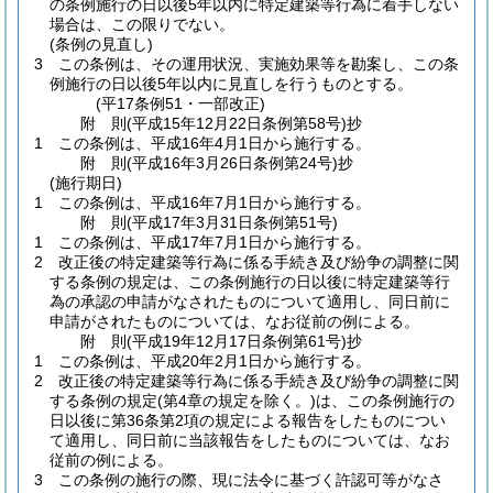
の条例施行の日以後5年以内に特定建築等行為に着手しない
場合は、この限りでない。
(条例の見直し)
3
この条例は、その運用状況、実施効果等を勘案し、この条
例施行の日以後5年以内に見直しを行うものとする。
(平17条例51・一部改正)
附
則
(平成15年12月22日
条例第58号)
抄
1
この条例は、平成16年4月1日から施行する。
附
則
(平成16年3月26日
条例第24号)
抄
(施行期日)
1
この条例は、平成16年7月1日から施行する。
附
則
(平成17年3月31日
条例第51号)
1
この条例は、平成17年7月1日から施行する。
2
改正後の特定建築等行為に係る手続き及び紛争の調整に関
する条例の規定は、この条例施行の日以後に特定建築等行
為の承認の申請がなされたものについて適用し、同日前に
申請がされたものについては、なお従前の例による。
附
則
(平成19年12月17日
条例第61号)
抄
1
この条例は、平成20年2月1日から施行する。
2
改正後の特定建築等行為に係る手続き及び紛争の調整に関
する条例の規定
(第4章の規定を除く。)
は、この条例施行の
日以後に第36条第2項の規定による報告をしたものについ
て適用し、同日前に当該報告をしたものについては、なお
従前の例による。
3
この条例の施行の際、現に法令に基づく許認可等がなさ