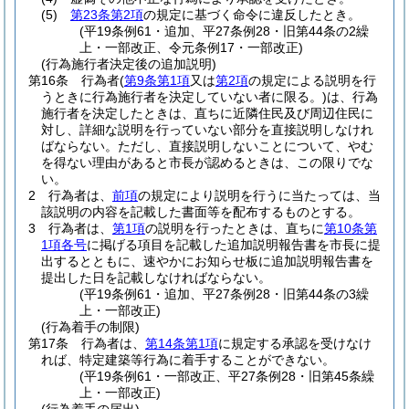
(5)
第23条第2項
の規定に基づく命令に違反したとき。
(平19条例61・追加、平27条例28・旧第44条の2繰
上・一部改正、令元条例17・一部改正)
(行為施行者決定後の追加説明)
第16条
行為者
(
第9条第1項
又は
第2項
の規定による説明を行
うときに行為施行者を決定していない者に限る。)
は、行為
施行者を決定したときは、直ちに近隣住民及び周辺住民に
対し、詳細な説明を行っていない部分を直接説明しなけれ
ばならない。
ただし、直接説明しないことについて、やむ
を得ない理由があると市長が認めるときは、この限りでな
い。
2
行為者は、
前項
の規定により説明を行うに当たっては、当
該説明の内容を記載した書面等を配布するものとする。
3
行為者は、
第1項
の説明を行ったときは、直ちに
第10条第
1項各号
に掲げる項目を記載した追加説明報告書を市長に提
出するとともに、速やかにお知らせ板に追加説明報告書を
提出した日を記載しなければならない。
(平19条例61・追加、平27条例28・旧第44条の3繰
上・一部改正)
(行為着手の制限)
第17条
行為者は、
第14条第1項
に規定する承認を受けなけ
れば、特定建築等行為に着手することができない。
(平19条例61・一部改正、平27条例28・旧第45条繰
上・一部改正)