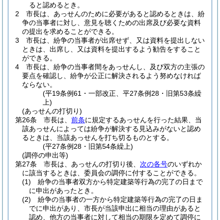
ると認めるとき。
2
市長は、あっせんのために必要があると認めるときは、紛
争の当事者に対し、意見を聴くための出席及び必要な資料
の提出を求めることができる。
3
市長は、紛争の当事者が出席せず、又は資料を提出しない
ときは、出席し、又は資料を提出するよう勧告をすること
ができる。
4
市長は、紛争の当事者間をあっせんし、及び双方の主張の
要点を確認し、紛争が公正に解決されるよう努めなければ
ならない。
(平19条例61・一部改正、平27条例28・旧第53条繰
上)
(あっせんの打切り)
第26条
市長は、
前条
に規定するあっせんを行った結果、当
該あっせんによっては紛争が解決する見込みがないと認め
るときは、当該あっせんを打ち切るものとする。
(平27条例28・旧第54条繰上)
(調停の申出等)
第27条
市長は、あっせんの打切り後、
次の各号
のいずれか
に該当するときは、委員会の調停に付することができる。
(1)
紛争の当事者双方から特定建築等行為の完了の日まで
に申出があったとき。
(2)
紛争の当事者の一方から特定建築等行為の完了の日ま
でに申出があり、市長が当該申出に相当の理由があると
認め、他方の当事者に対して相当の期限を定めて調停に