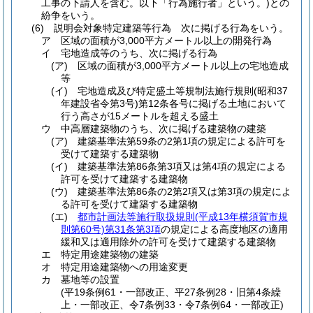
工事の下請人を含む。以下「行為施行者」という。)
との
紛争をいう。
(6)
説明会対象特定建築等行為 次に掲げる行為をいう。
ア
区域の面積が3,000平方メートル以上の開発行為
イ
宅地造成等のうち、次に掲げる行為
(ア)
区域の面積が3,000平方メートル以上の宅地造成
等
(イ)
宅地造成及び特定盛土等規制法施行規則
(昭和37
年建設省令第3号)
第12条各号に掲げる土地において
行う高さが15メートルを超える盛土
ウ
中高層建築物のうち、次に掲げる建築物の建築
(ア)
建築基準法第59条の2第1項の規定による許可を
受けて建築する建築物
(イ)
建築基準法第86条第3項又は第4項の規定による
許可を受けて建築する建築物
(ウ)
建築基準法第86条の2第2項又は第3項の規定によ
る許可を受けて建築する建築物
(エ)
都市計画法等施行取扱規則
(平成13年横須賀市規
則第60号)
第31条第3項
の規定による高度地区の適用
緩和又は適用除外の許可を受けて建築する建築物
エ
特定用途建築物の建築
オ
特定用途建築物への用途変更
カ
墓地等の設置
(平19条例61・一部改正、平27条例28・旧第4条繰
上・一部改正、令7条例33・令7条例64・一部改正)