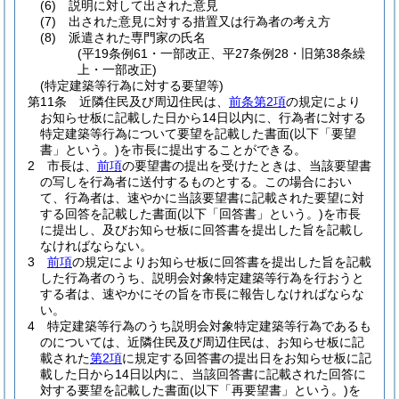
(6)
説明に対して出された意見
(7)
出された意見に対する措置又は行為者の考え方
(8)
派遣された専門家の氏名
(平19条例61・一部改正、平27条例28・旧第38条繰
上・一部改正)
(特定建築等行為に対する要望等)
第11条
近隣住民及び周辺住民は、
前条第2項
の規定により
お知らせ板に記載した日から14日以内に、行為者に対する
特定建築等行為について要望を記載した書面
(以下「要望
書」という。)
を市長に提出することができる。
2
市長は、
前項
の要望書の提出を受けたときは、当該要望書
の写しを行為者に送付するものとする。
この場合におい
て、行為者は、速やかに当該要望書に記載された要望に対
する回答を記載した書面
(以下「回答書」という。)
を市長
に提出し、及びお知らせ板に回答書を提出した旨を記載し
なければならない。
3
前項
の規定によりお知らせ板に回答書を提出した旨を記載
した行為者のうち、説明会対象特定建築等行為を行おうと
する者は、速やかにその旨を市長に報告しなければならな
い。
4
特定建築等行為のうち説明会対象特定建築等行為であるも
のについては、近隣住民及び周辺住民は、お知らせ板に記
載された
第2項
に規定する回答書の提出日をお知らせ板に記
載した日から14日以内に、当該回答書に記載された回答に
対する要望を記載した書面
(以下「再要望書」という。)
を