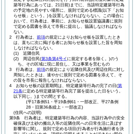
築等行為にあっては、21日前)
までに、当該特定建築等行為
の予定地の見やすい場所に、規則で定める標識
(以下「お知
らせ板」という。)
を設置しなければならない。
この場合に
おいて、行為者は、事前に、お知らせ板設置協議書に規則
で定める図書を添えて市長に提出し、協議しなければなら
ない。
2
行為者は、
前項
の規定によりお知らせ板を設置したとき
は、直ちに次に掲げる者にお知らせ板を設置した旨を周知
しなければならない。
(1)
近隣住民
(2)
周辺住民
(
第3条第4号イ
に規定する者を除く。)
のう
ち、その区域に現に居住し、又は事業を営むもの
3
行為者は、
前項
の規定により近隣住民及び周辺住民に対し
周知したときは、速やかに規則で定める図書を添えて、そ
の旨を市長に報告しなければならない。
4
お知らせ板の設置期間は、特定建築等行為の完了の日
(
第
21条
に定める特定建築等行為完了届を提出した日をいう。
以下同じ。)
までの間とする。
(平17条例51・平19条例61・一部改正、平27条例
28・旧第36条繰上・一部改正)
(住民への説明)
第9条
行為者は、特定建築等行為の内容、当該行為中の安全
確保及び土砂の搬出入等の近隣住民への日常生活に及ぼす
影響等に関し、規則で定める項目
(行為者が行為施行者を決