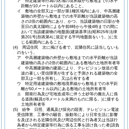
ア
特定建築等行為の区域の境界線から敷地までの水平
距離が10メートル以内にあること。
イ
敷地の全部又は一部が第1種区域内にあり、中高層建
築物の外壁から敷地までの水平距離が当該建築物の高
さの2倍の範囲内にあり、かつ、当該建築物の日影が冬
至日の真太陽時による午前8時から午後4時までの間に
おいて当該建築物の地盤面
(建築基準法
(昭和25年法律
第201号)
別表第4に規定する平均地盤面をいう。)
に生
じる範囲内にあること。
(4)
周辺住民 次に掲げる者で、近隣住民に該当しないも
のをいう。
ア
中高層建築物の外壁から敷地までの水平距離が当該
建築物の高さの2倍の範囲内にある敷地の土地所有者等
イ
中高層建築物の建築により、テレビジョン放送の電
波の著しい受信障害が生ずると予測される建築物の全
部又は一部を所有し、又は占有する者
ウ
特定用途建築物の敷地境界線から敷地までの水平距
離が50メートル以内にある敷地の土地所有者等
エ
開発行為及び宅地造成等に伴う土砂等の搬出入に係
る道路
(幅員が8メートル未満のものに限る。)
に接する
土地所有者等
(5)
紛争 日照、通風及び採光の阻害、テレビジョン電波
受信障害、工事中の騒音、振動等により日常生活に影響
を及ぼされる近隣住民及び周辺住民と行為者又は当該行
為者から特定建築等行為に係る工事を請け負った者
(請負