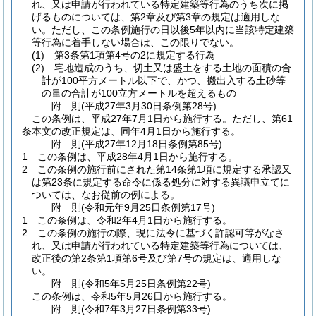
れ、又は申請が行われている特定建築等行為のうち次に掲
げるものについては、第2章及び第3章の規定は適用しな
い。
ただし、この条例施行の日以後5年以内に当該特定建築
等行為に着手しない場合は、この限りでない。
(1)
第3条第1項第4号の2に規定する行為
(2)
宅地造成のうち、切土又は盛土をする土地の面積の合
計が100平方メートル以下で、かつ、搬出入する土砂等
の量の合計が100立方メートルを超えるもの
附
則
(平成27年3月30日
条例第28号)
この条例は、平成27年7月1日から施行する。
ただし、第61
条本文の改正規定は、同年4月1日から施行する。
附
則
(平成27年12月18日
条例第85号)
1
この条例は、平成28年4月1日から施行する。
2
この条例の施行前にされた第14条第1項に規定する承認又
は第23条に規定する命令に係る処分に対する異議申立てに
ついては、なお従前の例による。
附
則
(令和元年9月25日
条例第17号)
1
この条例は、令和2年4月1日から施行する。
2
この条例の施行の際、現に法令に基づく許認可等がなさ
れ、又は申請が行われている特定建築等行為については、
改正後の第2条第1項第6号及び第7号の規定は、適用しな
い。
附
則
(令和5年5月25日
条例第22号)
この条例は、令和5年5月26日から施行する。
附
則
(令和7年3月27日
条例第33号)