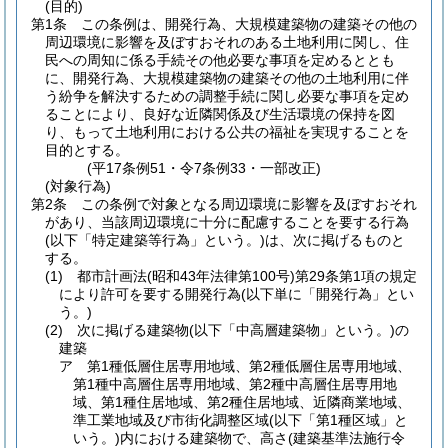
(目的)
第1条
この条例は、開発行為、大規模建築物の建築その他の
周辺環境に影響を及ぼすおそれのある土地利用に関し、住
民への周知に係る手続その他必要な事項を定めるととも
に、開発行為、大規模建築物の建築その他の土地利用に伴
う紛争を解決するための調整手続に関し必要な事項を定め
ることにより、良好な近隣関係及び生活環境の保持を図
り、もって土地利用における公共の福祉を実現することを
目的とする。
(平17条例51・令7条例33・一部改正)
(対象行為)
第2条
この条例で対象となる周辺環境に影響を及ぼすおそれ
があり、当該周辺環境に十分に配慮することを要する行為
(以下「特定建築等行為」という。)
は、次に掲げるものと
する。
(1)
都市計画法
(昭和43年法律第100号)
第29条第1項の規定
により許可を要する開発行為
(以下単に「開発行為」とい
う。)
(2)
次に掲げる建築物
(以下「中高層建築物」という。)
の
建築
ア
第1種低層住居専用地域、第2種低層住居専用地域、
第1種中高層住居専用地域、第2種中高層住居専用地
域、第1種住居地域、第2種住居地域、近隣商業地域、
準工業地域及び市街化調整区域
(以下「第1種区域」と
いう。)
内における建築物で、高さ
(建築基準法施行令