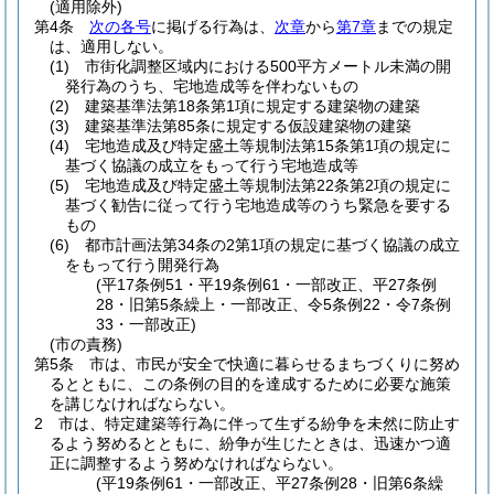
(適用除外)
第4条
次の各号
に掲げる行為は、
次章
から
第7章
までの規定
は、適用しない。
(1)
市街化調整区域内における500平方メートル未満の開
発行為のうち、宅地造成等を伴わないもの
(2)
建築基準法第18条第1項に規定する建築物の建築
(3)
建築基準法第85条に規定する仮設建築物の建築
(4)
宅地造成及び特定盛土等規制法第15条第1項の規定に
基づく協議の成立をもって行う宅地造成等
(5)
宅地造成及び特定盛土等規制法第22条第2項の規定に
基づく勧告に従って行う宅地造成等のうち緊急を要する
もの
(6)
都市計画法第34条の2第1項の規定に基づく協議の成立
をもって行う開発行為
(平17条例51・平19条例61・一部改正、平27条例
28・旧第5条繰上・一部改正、令5条例22・令7条例
33・一部改正)
(市の責務)
第5条
市は、市民が安全で快適に暮らせるまちづくりに努め
るとともに、この条例の目的を達成するために必要な施策
を講じなければならない。
2
市は、特定建築等行為に伴って生ずる紛争を未然に防止す
るよう努めるとともに、紛争が生じたときは、迅速かつ適
正に調整するよう努めなければならない。
(平19条例61・一部改正、平27条例28・旧第6条繰