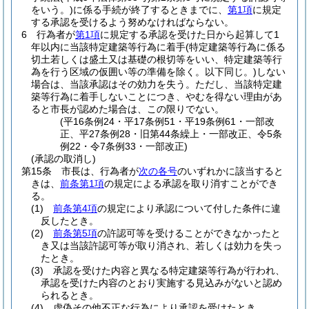
をいう。)
に係る手続が終了するときまでに、
第1項
に規定
する承認を受けるよう努めなければならない。
6
行為者が
第1項
に規定する承認を受けた日から起算して1
年以内に当該特定建築等行為に着手
(特定建築等行為に係る
切土若しくは盛土又は基礎の根切等をいい、特定建築等行
為を行う区域の仮囲い等の準備を除く。以下同じ。)
しない
場合は、当該承認はその効力を失う。
ただし、当該特定建
築等行為に着手しないことにつき、やむを得ない理由があ
ると市長が認めた場合は、この限りでない。
(平16条例24・平17条例51・平19条例61・一部改
正、平27条例28・旧第44条繰上・一部改正、令5条
例22・令7条例33・一部改正)
(承認の取消し)
第15条
市長は、行為者が
次の各号
のいずれかに該当すると
きは、
前条第1項
の規定による承認を取り消すことができ
る。
(1)
前条第4項
の規定により承認について付した条件に違
反したとき。
(2)
前条第5項
の許認可等を受けることができなかったと
き又は当該許認可等が取り消され、若しくは効力を失っ
たとき。
(3)
承認を受けた内容と異なる特定建築等行為が行われ、
承認を受けた内容のとおり実施する見込みがないと認め
られるとき。
(4)
虚偽その他不正な行為により承認を受けたとき。