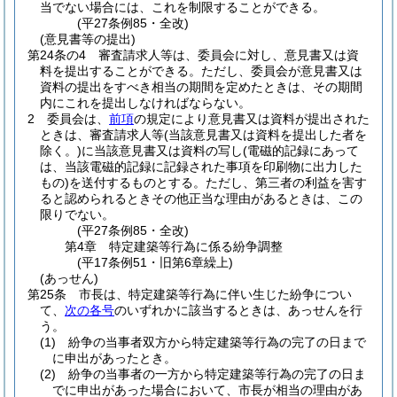
当でない場合には、これを制限することができる。
(平27条例85・全改)
(意見書等の提出)
第24条の4
審査請求人等は、委員会に対し、意見書又は資
料を提出することができる。
ただし、委員会が意見書又は
資料の提出をすべき相当の期間を定めたときは、その期間
内にこれを提出しなければならない。
2
委員会は、
前項
の規定により意見書又は資料が提出された
ときは、審査請求人等
(当該意見書又は資料を提出した者を
除く。)
に当該意見書又は資料の写し
(電磁的記録にあって
は、当該電磁的記録に記録された事項を印刷物に出力した
もの)
を送付するものとする。
ただし、第三者の利益を害す
ると認められるときその他正当な理由があるときは、この
限りでない。
(平27条例85・全改)
第4章
特定建築等行為に係る紛争調整
(平17条例51・旧第6章繰上)
(あっせん)
第25条
市長は、特定建築等行為に伴い生じた紛争につい
て、
次の各号
のいずれかに該当するときは、あっせんを行
う。
(1)
紛争の当事者双方から特定建築等行為の完了の日まで
に申出があったとき。
(2)
紛争の当事者の一方から特定建築等行為の完了の日ま
でに申出があった場合において、市長が相当の理由があ