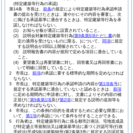
(特定建築等行為の承認)
第14条
市長は、
前条
の規定により特定建築等行為承認申請
書の提出を受けたときは、速やかにその内容を審査し、次
に掲げる承認基準に適合するときは、特定建築等行為を承
認しなければならない。
(1)
お知らせ板が適正に設置されていること。
(2)
説明会対象特定建築等行為
(
第9条第5項ただし書
の規
定の適用を受けないものに限る。)
について、
同項
に規定
する説明会が2回以上開催されていること。
(3)
説明報告書の内容が規則で定める項目に適合している
こと。
(4)
要望書又は再要望書に対し、回答書又は再回答書にお
いて明確に回答していること。
2
市長は、
前項
の承認に要する標準的な期間を定めなければ
ならない。
3
市長は、特定建築等行為の承認申請の内容が
第1項各号
に
規定する承認基準に適合していないと認めるときは、
前項
に定める期間内に申請者に対し、文書によりその内容の補
正並びに
第9条第1項
及び
第2項
に規定する説明の追加等を
求めなければならない。
4
市長は、この条例の目的を達成するために必要な限度にお
いて、
第1項
の承認について条件を付することができる。
5
行為者は、特定建築等行為に係る都市計画法、宅地造成及
び特定盛土等規制法又は建築基準法に基づく許認可等
(行政
手続法
(平成5年法律第88号)
第2条第3号に規定する許認可等