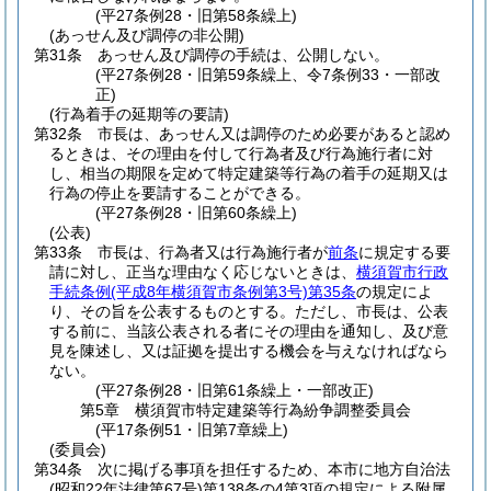
(平27条例28・旧第58条繰上)
(あっせん及び調停の非公開)
第31条
あっせん及び調停の手続は、公開しない。
(平27条例28・旧第59条繰上、令7条例33・一部改
正)
(行為着手の延期等の要請)
第32条
市長は、あっせん又は調停のため必要があると認め
るときは、その理由を付して行為者及び行為施行者に対
し、相当の期限を定めて特定建築等行為の着手の延期又は
行為の停止を要請することができる。
(平27条例28・旧第60条繰上)
(公表)
第33条
市長は、行為者又は行為施行者が
前条
に規定する要
請に対し、正当な理由なく応じないときは、
横須賀市行政
手続条例
(平成8年横須賀市条例第3号)
第35条
の規定によ
り、その旨を公表するものとする。
ただし、市長は、公表
する前に、当該公表される者にその理由を通知し、及び意
見を陳述し、又は証拠を提出する機会を与えなければなら
ない。
(平27条例28・旧第61条繰上・一部改正)
第5章
横須賀市特定建築等行為紛争調整委員会
(平17条例51・旧第7章繰上)
(委員会)
第34条
次に掲げる事項を担任するため、本市に地方自治法
(昭和22年法律第67号)
第138条の4第3項の規定による附属