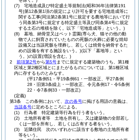
を除く。)
(7)
宅地造成及び特定盛土等規制法
(昭和36年法律第191
号)
第12条第1項の規定により許可を要する宅地造成等に
関する工事
(同法第2条第1号に規定する農地等において行
う同条第3号に規定する特定盛土等及び同条第4号に規定
する土石の堆積を除く。以下「宅地造成等」という。)
(8)
墓地、納骨堂又はペット霊園
(専ら犬、猫その他の動
物で人に飼育されていたものの死骸の火葬に必要な焼却
設備又は当該死骸を埋葬し、若しくは焼骨を納骨するた
めの設備を有する施設をいう。)
(以下「墓地等」とい
う。)
の設置
(増設を含む。)
2
前項第2号
から
第5号
までに規定する建築物のうち、第1種
区域と第2種区域とにまたがるものについては、第1種区域
内に存するものとみなす。
(平17条例51・平19条例61・一部改正、平27条例
28・旧第3条繰上・一部改正、令元条例17・令5条例
22・令7条例33・一部改正)
(定義)
第3条
この条例において、
次の各号
に掲げる用語の意義は、
当該各号
に定めるところによる。
(1)
行為者 特定建築等行為を行う者をいう。
(2)
土地所有者等 土地を所有し、又は建築物の全部若し
くは一部を所有し、若しくは占有する者をいう。
(3)
近隣住民 次のいずれかに該当する敷地の土地所有者
等をいう。