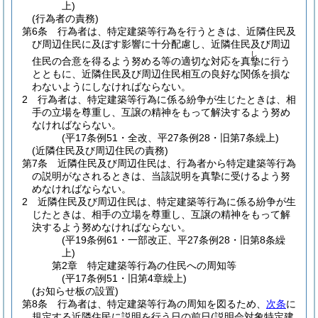
上)
(行為者の責務)
第6条
行為者は、特定建築等行為を行うときは、近隣住民及
び周辺住民に及ぼす影響に十分配慮し、近隣住民及び周辺
し
住民の合意を得るよう努める等の適切な対応を真
に行う
摯
とともに、近隣住民及び周辺住民相互の良好な関係を損な
わないようにしなければならない。
2
行為者は、特定建築等行為に係る紛争が生じたときは、相
手の立場を尊重し、互譲の精神をもって解決するよう努め
なければならない。
(平17条例51・全改、平27条例28・旧第7条繰上)
(近隣住民及び周辺住民の責務)
第7条
近隣住民及び周辺住民は、行為者から特定建築等行為
の説明がなされるときは、当該説明を真摯に受けるよう努
めなければならない。
2
近隣住民及び周辺住民は、特定建築等行為に係る紛争が生
じたときは、相手の立場を尊重し、互譲の精神をもって解
決するよう努めなければならない。
(平19条例61・一部改正、平27条例28・旧第8条繰
上)
第2章
特定建築等行為の住民への周知等
(平17条例51・旧第4章繰上)
(お知らせ板の設置)
第8条
行為者は、特定建築等行為の周知を図るため、
次条
に
規定する近隣住民に説明を行う日の前日
(説明会対象特定建