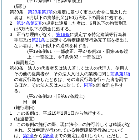
(平17条例51・旧第9章繰上)
(罰則)
第39条
第23条第1項
の規定に基づく市長の命令に違反した
者は、6月以下の拘禁刑又は50万円以下の罰金に処する。
2
第34条第5項
の規定に違反した者は、6月以下の拘禁刑又
は3万円以下の罰金に処する。
3
正当な理由がなく、
第18条
に規定する特定建築等行為着
手届又は
第21条
に規定する特定建築等行為完了届を提出し
ない者は、5万円以下の過料を科する。
(平19条例61・一部改正、平27条例28・旧第66条繰
上・一部改正、令7条例33・一部改正)
(両罰規定)
第40条
法人の代表者又は法人若しくは人の代理人、使用人
その他の従業者が、その法人又は人の業務に関し
前条第1項
の違反行為をしたときは、その違反行為を行った者を罰す
るほか、その法人又は人に対して、
同項
の罰金刑を科す
る。
(平27条例28・旧第67条繰上)
附
則
(施行期日)
1
この条例は、平成15年2月1日から施行する。
(経過措置)
2
この条例の施行の際、現に法令上の許可若しくは確認がな
され、又は申請が行われている特定建築等行為について
は、
第2章
から
第5章
までの規定は適用しない。
ただし、こ