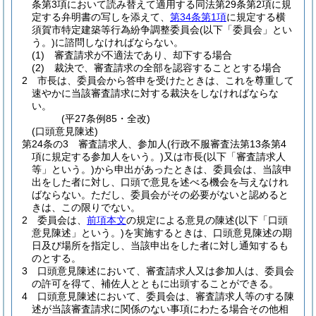
条第3項において読み替えて適用する同法第29条第2項に規
定する弁明書の写しを添えて、
第34条第1項
に規定する横
須賀市特定建築等行為紛争調整委員会
(以下「委員会」とい
う。)
に諮問しなければならない。
(1)
審査請求が不適法であり、却下する場合
(2)
裁決で、審査請求の全部を認容することとする場合
2
市長は、委員会から答申を受けたときは、これを尊重して
速やかに当該審査請求に対する裁決をしなければならな
い。
(平27条例85・全改)
(口頭意見陳述)
第24条の3
審査請求人、参加人
(行政不服審査法第13条第4
項に規定する参加人をいう。)
又は市長
(以下「審査請求人
等」という。)
から申出があったときは、委員会は、当該申
出をした者に対し、口頭で意見を述べる機会を与えなけれ
ばならない。
ただし、委員会がその必要がないと認めると
きは、この限りでない。
2
委員会は、
前項本文
の規定による意見の陳述
(以下「口頭
意見陳述」という。)
を実施するときは、口頭意見陳述の期
日及び場所を指定し、当該申出をした者に対し通知するも
のとする。
3
口頭意見陳述において、審査請求人又は参加人は、委員会
の許可を得て、補佐人とともに出頭することができる。
4
口頭意見陳述において、委員会は、審査請求人等のする陳
述が当該審査請求に関係のない事項にわたる場合その他相