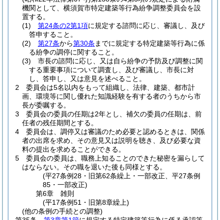
機関として、横須賀市特定建築等行為紛争調整委員会を設
置する。
(1)
第24条の2第1項
に規定する諮問に応じ、審議し、及び
答申すること。
(2)
第27条
から
第30条
までに規定する特定建築等行為に係
る紛争の調停に関すること。
(3)
市長の諮問に応じ、又は自ら紛争の予防及び調整に関
する重要事項について調査し、及び審議し、市長に対
し、答申し、又は意見を述べること。
2
委員会は5名以内をもって組織し、法律、建築、都市計
画、環境等に関し優れた知識経験を有する者のうちから市
長が委嘱する。
3
委員会の委員の任期は2年とし、補欠の委員の任期は、前
任者の残任期間とする。
4
委員会は、調停又は審議のため必要と認めるときは、関係
者の出席を求め、その意見又は説明を聴き、及び必要な資
料の提出を求めることができる。
5
委員会の委員は、職務上知ることのできた秘密を漏らして
はならない。
その職を退いた後も同様とする。
(平27条例28・旧第62条繰上・一部改正、平27条例
85・一部改正)
第6章
雑則
(平17条例51・旧第8章繰上)
(他の条例の手続との調整)