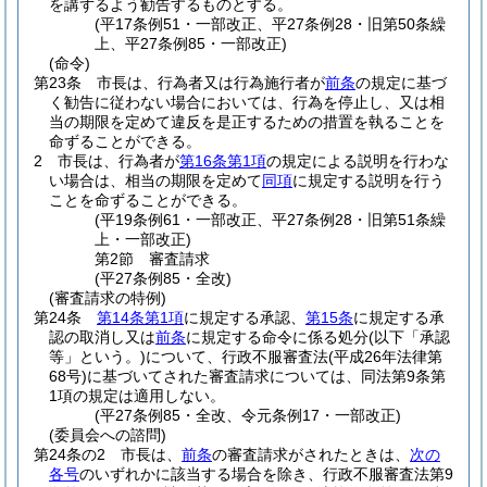
を講ずるよう勧告するものとする。
(平17条例51・一部改正、平27条例28・旧第50条繰
上、平27条例85・一部改正)
(命令)
第23条
市長は、行為者又は行為施行者が
前条
の規定に基づ
く勧告に従わない場合においては、行為を停止し、又は相
当の期限を定めて違反を是正するための措置を執ることを
命ずることができる。
2
市長は、行為者が
第16条第1項
の規定による説明を行わな
い場合は、相当の期限を定めて
同項
に規定する説明を行う
ことを命ずることができる。
(平19条例61・一部改正、平27条例28・旧第51条繰
上・一部改正)
第2節
審査請求
(平27条例85・全改)
(審査請求の特例)
第24条
第14条第1項
に規定する承認、
第15条
に規定する承
認の取消し又は
前条
に規定する命令に係る処分
(以下「承認
等」という。)
について、行政不服審査法
(平成26年法律第
68号)
に基づいてされた審査請求については、同法第9条第
1項の規定は適用しない。
(平27条例85・全改、令元条例17・一部改正)
(委員会への諮問)
第24条の2
市長は、
前条
の審査請求がされたときは、
次の
各号
のいずれかに該当する場合を除き、行政不服審査法第9