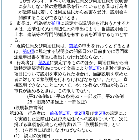
もかかわらず、すべての近隣住民及び周辺住民が説明会
に参加しない旨の意思表示を行っているとき又は行為者
が近隣住民若しくは周辺住民から妨害を受け、説明会を
開催することができないとき。
6
市長は、行為者が
前項
に規定する説明会を行おうとすると
きは、近隣住民又は周辺住民の申出により、当該説明会に
土木、建築等の専門的知識を有する者を派遣するものとす
る。
7
近隣住民及び周辺住民は、
前項
の申出を行おうとするとき
は、
第5項
に規定する説明会の開催日の7日前までに専門家
派遣申出書を市長に提出しなければならない。
8
行為者は、
第2項
に規定するもののほか、周辺住民から当
該特定建築等行為について文書により
第1項
の規則で定める
項目について説明を求められた場合は、当該説明を求めた
者に対して直接説明を行わなければならない。
ただし、直
接説明できないことについて、やむを得ない理由があると
市長が認めるときは、この限りでない。
(平17条例51・平19条例61・一部改正、平27条例
28・旧第37条繰上・一部改正)
(説明報告書等)
第10条
行為者は、
前条第1項
、
第2項
及び
第5項
の規定によ
り実施した近隣住民及び周辺住民への説明について、次に
掲げる事項を記載した報告書
(以下「説明報告書」とい
う。)
を市長に提出しなければならない。
(1)
説明の実施日