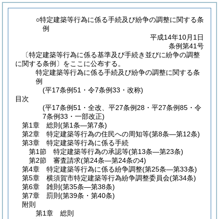
○特定建築等行為に係る手続及び紛争の調整に関する条
例
平成14年10月1日
条例第41号
〔特定建築等行為に係る基準及び手続き並びに紛争の調整
に関する条例〕をここに公布する。
特定建築等行為に係る手続及び紛争の調整に関する条
例
(平17条例51・令7条例33・改称)
目次
(平17条例51・全改、平27条例28・平27条例85・令
7条例33・一部改正)
第1章
総則
(第1条―第7条)
第2章
特定建築等行為の住民への周知等
(第8条―第12条)
第3章
特定建築等行為に係る手続
第1節
特定建築等行為の承認等
(第13条―第23条)
第2節
審査請求
(第24条―第24条の4)
第4章
特定建築等行為に係る紛争調整
(第25条―第33条)
第5章
横須賀市特定建築等行為紛争調整委員会
(第34条)
第6章
雑則
(第35条―第38条)
第7章
罰則
(第39条・第40条)
附則
第1章
総則