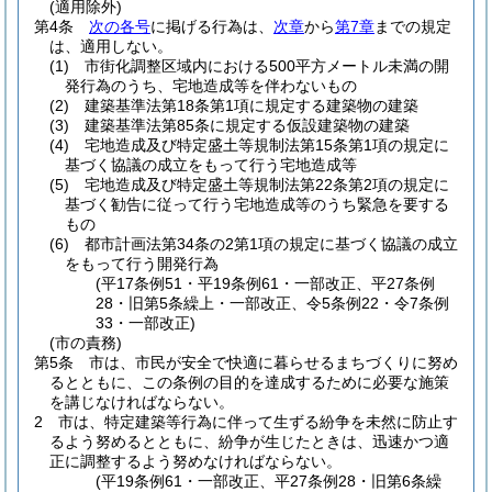
(適用除外)
第4条
次の各号
に掲げる行為は、
次章
から
第7章
までの規定
は、適用しない。
(1)
市街化調整区域内における500平方メートル未満の開
発行為のうち、宅地造成等を伴わないもの
(2)
建築基準法第18条第1項に規定する建築物の建築
(3)
建築基準法第85条に規定する仮設建築物の建築
(4)
宅地造成及び特定盛土等規制法第15条第1項の規定に
基づく協議の成立をもって行う宅地造成等
(5)
宅地造成及び特定盛土等規制法第22条第2項の規定に
基づく勧告に従って行う宅地造成等のうち緊急を要する
もの
(6)
都市計画法第34条の2第1項の規定に基づく協議の成立
をもって行う開発行為
(平17条例51・平19条例61・一部改正、平27条例
28・旧第5条繰上・一部改正、令5条例22・令7条例
33・一部改正)
(市の責務)
第5条
市は、市民が安全で快適に暮らせるまちづくりに努め
るとともに、この条例の目的を達成するために必要な施策
を講じなければならない。
2
市は、特定建築等行為に伴って生ずる紛争を未然に防止す
るよう努めるとともに、紛争が生じたときは、迅速かつ適
正に調整するよう努めなければならない。
(平19条例61・一部改正、平27条例28・旧第6条繰