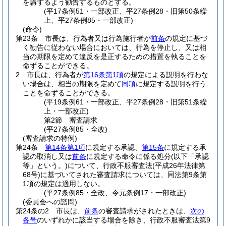
を講ずるよう勧告するものとする。
(平17条例51・一部改正、平27条例28・旧第50条繰
上、平27条例85・一部改正)
(命令)
第23条
市長は、行為者又は行為施行者が
前条
の規定に基づ
く勧告に従わない場合においては、行為を停止し、又は相
当の期限を定めて違反を是正するための措置を執ることを
命ずることができる。
2
市長は、行為者が
第16条第1項
の規定による説明を行わな
い場合は、相当の期限を定めて
同項
に規定する説明を行う
ことを命ずることができる。
(平19条例61・一部改正、平27条例28・旧第51条繰
上・一部改正)
第2節
審査請求
(平27条例85・全改)
(審査請求の特例)
第24条
第14条第1項
に規定する承認、
第15条
に規定する承
認の取消し又は
前条
に規定する命令に係る処分
(以下「承認
等」という。)
について、行政不服審査法
(平成26年法律第
68号)
に基づいてされた審査請求については、同法第9条第
1項の規定は適用しない。
(平27条例85・全改、令元条例17・一部改正)
(委員会への諮問)
第24条の2
市長は、
前条
の審査請求がされたときは、
次の
各号
のいずれかに該当する場合を除き、行政不服審査法第9