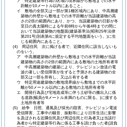
ア
特定建築等行為の区域の境界線から敷地までの水平
距離が10メートル以内にあること。
イ
敷地の全部又は一部が第1種区域内にあり、中高層建
築物の外壁から敷地までの水平距離が当該建築物の高
さの2倍の範囲内にあり、かつ、当該建築物の日影が冬
至日の真太陽時による午前8時から午後4時までの間に
おいて当該建築物の地盤面
(建築基準法
(昭和25年法律
第201号)
別表第4に規定する平均地盤面をいう。)
に生
じる範囲内にあること。
(4)
周辺住民 次に掲げる者で、近隣住民に該当しないも
のをいう。
ア
中高層建築物の外壁から敷地までの水平距離が当該
建築物の高さの2倍の範囲内にある敷地の土地所有者等
イ
中高層建築物の建築により、テレビジョン放送の電
波の著しい受信障害が生ずると予測される建築物の全
部又は一部を所有し、又は占有する者
ウ
特定用途建築物の敷地境界線から敷地までの水平距
離が50メートル以内にある敷地の土地所有者等
エ
開発行為及び宅地造成等に伴う土砂等の搬出入に係
る道路
(幅員が8メートル未満のものに限る。)
に接する
土地所有者等
(5)
紛争 日照、通風及び採光の阻害、テレビジョン電波
受信障害、工事中の騒音、振動等により日常生活に影響
を及ぼされる近隣住民及び周辺住民と行為者又は当該行
為者から特定建築等行為に係る工事を請け負った者
(請負