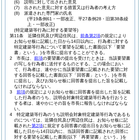
(6)
説明に対して出された意見
(7)
出された意見に対する措置又は行為者の考え方
(8)
派遣された専門家の氏名
(平19条例61・一部改正、平27条例28・旧第38条繰
上・一部改正)
(特定建築等行為に対する要望等)
第11条
近隣住民及び周辺住民は、
前条第2項
の規定により
お知らせ板に記載した日から14日以内に、行為者に対する
特定建築等行為について要望を記載した書面
(以下「要望
書」という。)
を市長に提出することができる。
2
市長は、
前項
の要望書の提出を受けたときは、当該要望書
の写しを行為者に送付するものとする。
この場合におい
て、行為者は、速やかに当該要望書に記載された要望に対
する回答を記載した書面
(以下「回答書」という。)
を市長
に提出し、及びお知らせ板に回答書を提出した旨を記載し
なければならない。
3
前項
の規定によりお知らせ板に回答書を提出した旨を記載
した行為者のうち、説明会対象特定建築等行為を行おうと
する者は、速やかにその旨を市長に報告しなければならな
い。
4
特定建築等行為のうち説明会対象特定建築等行為であるも
のについては、近隣住民及び周辺住民は、お知らせ板に記
載された
第2項
に規定する回答書の提出日をお知らせ板に記
載した日から14日以内に、当該回答書に記載された回答に
対する要望を記載した書面
(以下「再要望書」という。)
を