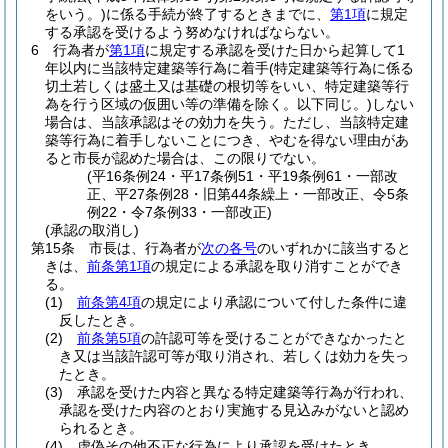
をいう。)
に係る手続が終了するときまでに、
第1項
に規定
する承認を受けるよう努めなければならない。
6
行為者が
第1項
に規定する承認を受けた日から起算して1
年以内に当該特定建築等行為に着手
(特定建築等行為に係る
切土若しくは盛土又は基礎の根切等をいい、特定建築等行
為を行う区域の仮囲い等の準備を除く。以下同じ。)
しない
場合は、当該承認はその効力を失う。
ただし、当該特定建
築等行為に着手しないことにつき、やむを得ない理由があ
ると市長が認めた場合は、この限りでない。
(平16条例24・平17条例51・平19条例61・一部改
正、平27条例28・旧第44条繰上・一部改正、令5条
例22・令7条例33・一部改正)
(承認の取消し)
第15条
市長は、行為者が
次の各号
のいずれかに該当すると
きは、
前条第1項
の規定による承認を取り消すことができ
る。
(1)
前条第4項
の規定により承認について付した条件に違
反したとき。
(2)
前条第5項
の許認可等を受けることができなかったと
き又は当該許認可等が取り消され、若しくは効力を失っ
たとき。
(3)
承認を受けた内容と異なる特定建築等行為が行われ、
承認を受けた内容のとおり実施する見込みがないと認め
られるとき。
(4)
虚偽その他不正な行為により承認を受けたとき。