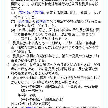
機関として、横須賀市特定建築等行為紛争調整委員会を設
置する。
(1)
第24条の2第1項
に規定する諮問に応じ、審議し、及び
答申すること。
(2)
第27条
から
第30条
までに規定する特定建築等行為に係
る紛争の調停に関すること。
(3)
市長の諮問に応じ、又は自ら紛争の予防及び調整に関
する重要事項について調査し、及び審議し、市長に対
し、答申し、又は意見を述べること。
2
委員会は5名以内をもって組織し、法律、建築、都市計
画、環境等に関し優れた知識経験を有する者のうちから市
長が委嘱する。
3
委員会の委員の任期は2年とし、補欠の委員の任期は、前
任者の残任期間とする。
4
委員会は、調停又は審議のため必要と認めるときは、関係
者の出席を求め、その意見又は説明を聴き、及び必要な資
料の提出を求めることができる。
5
委員会の委員は、職務上知ることのできた秘密を漏らして
はならない。
その職を退いた後も同様とする。
(平27条例28・旧第62条繰上・一部改正、平27条例
85・一部改正)
第6章
雑則
(平17条例51・旧第8章繰上)
(他の条例の手続との調整)