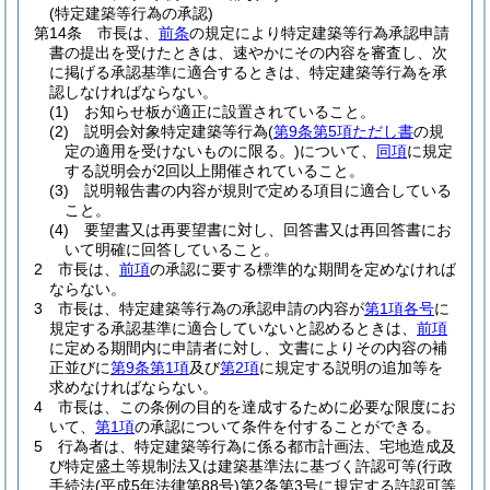
(特定建築等行為の承認)
第14条
市長は、
前条
の規定により特定建築等行為承認申請
書の提出を受けたときは、速やかにその内容を審査し、次
に掲げる承認基準に適合するときは、特定建築等行為を承
認しなければならない。
(1)
お知らせ板が適正に設置されていること。
(2)
説明会対象特定建築等行為
(
第9条第5項ただし書
の規
定の適用を受けないものに限る。)
について、
同項
に規定
する説明会が2回以上開催されていること。
(3)
説明報告書の内容が規則で定める項目に適合している
こと。
(4)
要望書又は再要望書に対し、回答書又は再回答書にお
いて明確に回答していること。
2
市長は、
前項
の承認に要する標準的な期間を定めなければ
ならない。
3
市長は、特定建築等行為の承認申請の内容が
第1項各号
に
規定する承認基準に適合していないと認めるときは、
前項
に定める期間内に申請者に対し、文書によりその内容の補
正並びに
第9条第1項
及び
第2項
に規定する説明の追加等を
求めなければならない。
4
市長は、この条例の目的を達成するために必要な限度にお
いて、
第1項
の承認について条件を付することができる。
5
行為者は、特定建築等行為に係る都市計画法、宅地造成及
び特定盛土等規制法又は建築基準法に基づく許認可等
(行政
手続法
(平成5年法律第88号)
第2条第3号に規定する許認可等