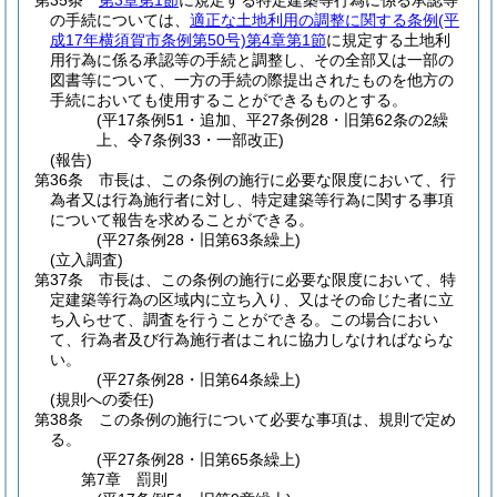
第35条
第3章第1節
に規定する特定建築等行為に係る承認等
の手続については、
適正な土地利用の調整に関する条例
(平
成17年横須賀市条例第50号)
第4章第1節
に規定する土地利
用行為に係る承認等の手続と調整し、その全部又は一部の
図書等について、一方の手続の際提出されたものを他方の
手続においても使用することができるものとする。
(平17条例51・追加、平27条例28・旧第62条の2繰
上、令7条例33・一部改正)
(報告)
第36条
市長は、この条例の施行に必要な限度において、行
為者又は行為施行者に対し、特定建築等行為に関する事項
について報告を求めることができる。
(平27条例28・旧第63条繰上)
(立入調査)
第37条
市長は、この条例の施行に必要な限度において、特
定建築等行為の区域内に立ち入り、又はその命じた者に立
ち入らせて、調査を行うことができる。
この場合におい
て、行為者及び行為施行者はこれに協力しなければならな
い。
(平27条例28・旧第64条繰上)
(規則への委任)
第38条
この条例の施行について必要な事項は、規則で定め
る。
(平27条例28・旧第65条繰上)
第7章
罰則