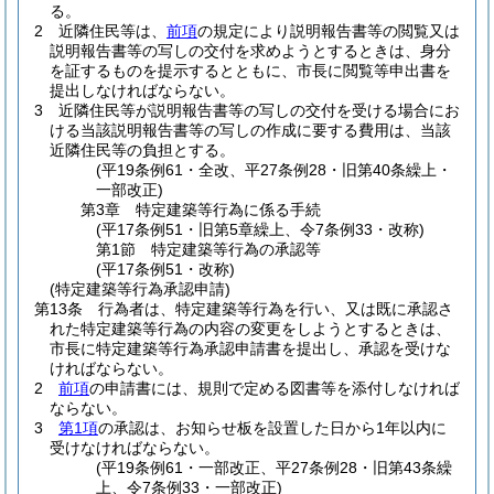
る。
2
近隣住民等は、
前項
の規定により説明報告書等の閲覧又は
説明報告書等の写しの交付を求めようとするときは、身分
を証するものを提示するとともに、市長に閲覧等申出書を
提出しなければならない。
3
近隣住民等が説明報告書等の写しの交付を受ける場合にお
ける当該説明報告書等の写しの作成に要する費用は、当該
近隣住民等の負担とする。
(平19条例61・全改、平27条例28・旧第40条繰上・
一部改正)
第3章
特定建築等行為に係る手続
(平17条例51・旧第5章繰上、令7条例33・改称)
第1節
特定建築等行為の承認等
(平17条例51・改称)
(特定建築等行為承認申請)
第13条
行為者は、特定建築等行為を行い、又は既に承認さ
れた特定建築等行為の内容の変更をしようとするときは、
市長に特定建築等行為承認申請書を提出し、承認を受けな
ければならない。
2
前項
の申請書には、規則で定める図書等を添付しなければ
ならない。
3
第1項
の承認は、お知らせ板を設置した日から1年以内に
受けなければならない。
(平19条例61・一部改正、平27条例28・旧第43条繰
上、令7条例33・一部改正)