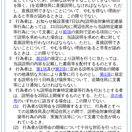
定していないため、詳細な説明をすることができない部分
を除く。)
を近隣住民に直接説明しなければならない。
ただ
し、直接説明できないことについて、やむを得ない理由が
あると市長が認めるときは、この限りでない。
2
行為者は、お知らせ板設置後7日以内
(説明会対象特定建築
等行為にあっては、21日以内)
に周辺住民から当該特定建築
等行為について文書により
前項
の規則で定める項目につい
て説明を求められた場合は、当該説明を求めた者に対して
直接説明を行わなければならない。
ただし、直接説明でき
ないことについて、やむを得ない理由があると市長が認め
るときは、この限りでない。
3
行為者は、
前2項
の規定により説明を行うに当たっては、
当該説明の内容を記載した書面等を配付するものとする。
4
行為者は、
第1項
及び
第2項
に定める説明を説明会の開催
その他適切な方法により真摯に行うものとし、
第1項
に規定
する説明を行う日時及び場所等について、近隣住民に文書
等により通知しなければならない。
5
行為者のうち説明会対象特定建築等行為を行おうとする者
は、説明会を2回以上開催するものとする。
ただし、
次の各
号
のいずれかに該当する場合は、この限りでない。
(1)
行為者が説明会を2回開催するまでに、行為者とすべ
ての近隣住民及び周辺住民との間で、説明会対象特定建
築等行為の内容、実施方法等について文書で合意が得ら
れているとき。
(2)
行為者が説明会の開催について十分な対応を行ったに