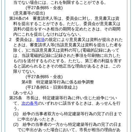
当でない場合には、これを制限することができる。
(平27条例85・全改)
(意見書等の提出)
第24条の4
審査請求人等は、委員会に対し、意見書又は資
料を提出することができる。
ただし、委員会が意見書又は
資料の提出をすべき相当の期間を定めたときは、その期間
内にこれを提出しなければならない。
2
委員会は、
前項
の規定により意見書又は資料が提出された
ときは、審査請求人等
(当該意見書又は資料を提出した者を
除く。)
に当該意見書又は資料の写し
(電磁的記録にあって
は、当該電磁的記録に記録された事項を印刷物に出力した
もの)
を送付するものとする。
ただし、第三者の利益を害す
ると認められるときその他正当な理由があるときは、この
限りでない。
(平27条例85・全改)
第4章
特定建築等行為に係る紛争調整
(平17条例51・旧第6章繰上)
(あっせん)
第25条
市長は、特定建築等行為に伴い生じた紛争につい
て、
次の各号
のいずれかに該当するときは、あっせんを行
う。
(1)
紛争の当事者双方から特定建築等行為の完了の日まで
に申出があったとき。
(2)
紛争の当事者の一方から特定建築等行為の完了の日ま
でに申出があった場合において、市長が相当の理由があ