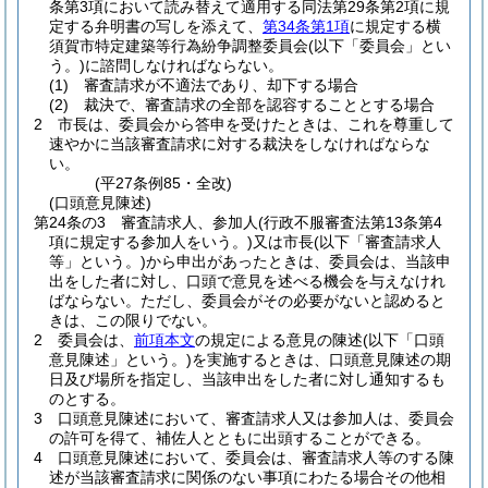
条第3項において読み替えて適用する同法第29条第2項に規
定する弁明書の写しを添えて、
第34条第1項
に規定する横
須賀市特定建築等行為紛争調整委員会
(以下「委員会」とい
う。)
に諮問しなければならない。
(1)
審査請求が不適法であり、却下する場合
(2)
裁決で、審査請求の全部を認容することとする場合
2
市長は、委員会から答申を受けたときは、これを尊重して
速やかに当該審査請求に対する裁決をしなければならな
い。
(平27条例85・全改)
(口頭意見陳述)
第24条の3
審査請求人、参加人
(行政不服審査法第13条第4
項に規定する参加人をいう。)
又は市長
(以下「審査請求人
等」という。)
から申出があったときは、委員会は、当該申
出をした者に対し、口頭で意見を述べる機会を与えなけれ
ばならない。
ただし、委員会がその必要がないと認めると
きは、この限りでない。
2
委員会は、
前項本文
の規定による意見の陳述
(以下「口頭
意見陳述」という。)
を実施するときは、口頭意見陳述の期
日及び場所を指定し、当該申出をした者に対し通知するも
のとする。
3
口頭意見陳述において、審査請求人又は参加人は、委員会
の許可を得て、補佐人とともに出頭することができる。
4
口頭意見陳述において、委員会は、審査請求人等のする陳
述が当該審査請求に関係のない事項にわたる場合その他相