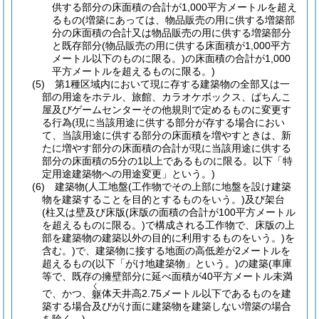
供する部分の床面積の合計が1,000平方メートルを超え
るもの
(増築にあっては、物品販売の用に供する増築部
分の床面積の合計又は物品販売の用に供する増築部分
と既存部分
(物品販売の用に供する床面積が1,000平方
メートル以下のものに限る。)
の床面積の合計が1,000
平方メートルを超えるものに限る。)
(5)
第1種区域内において現に存する建築物の全部又は一
部の用途をホテル、旅館、カラオケボックス、ぱちんこ
屋及びゲームセンターその他規則で定めるものに変更す
る行為
(現に当該用途に供する部分が存する場合におい
て、当該用途に供する部分の床面積を増やすときは、新
たに増やす部分の床面積の合計が現に当該用途に供する
部分の床面積の5分の1以上であるものに限る。以下「特
定用途建築物への用途変更」という。)
(6)
建築物
(人工地盤
(工作物でその上部に地盤を設け建築
物を建築することを目的とするものをいう。)
及び架台
(柱又は壁及び床版
(床版の面積の合計が100平方メートル
を超えるものに限る。)
で構成される工作物で、床版の上
部を建築物の建築以外の目的に利用するものをいう。)
を
含む。)
で、建築物に接する地面の高低差が2メートルを
超えるもの
(以下「がけ地建築物」という。)
の建築
(車庫
等で、既存の擁壁部分に延べ面積が40平方メートル未満
く
で、かつ、
体天井高2.75メートル以下であるものを建
躯
築する場合及びがけ面に建築物を建築しない増築の場合