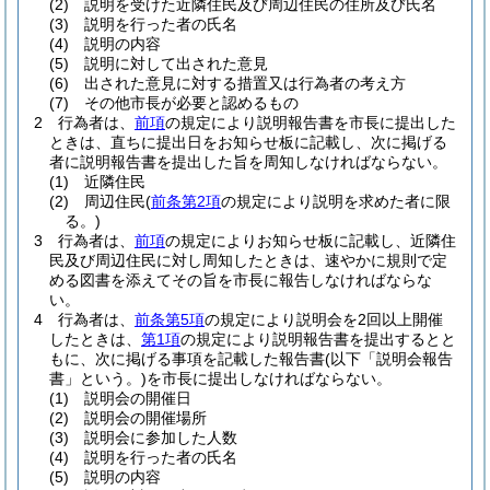
(2)
説明を受けた近隣住民及び周辺住民の住所及び氏名
(3)
説明を行った者の氏名
(4)
説明の内容
(5)
説明に対して出された意見
(6)
出された意見に対する措置又は行為者の考え方
(7)
その他市長が必要と認めるもの
2
行為者は、
前項
の規定により説明報告書を市長に提出した
ときは、直ちに提出日をお知らせ板に記載し、次に掲げる
者に説明報告書を提出した旨を周知しなければならない。
(1)
近隣住民
(2)
周辺住民
(
前条第2項
の規定により説明を求めた者に限
る。)
3
行為者は、
前項
の規定によりお知らせ板に記載し、近隣住
民及び周辺住民に対し周知したときは、速やかに規則で定
める図書を添えてその旨を市長に報告しなければならな
い。
4
行為者は、
前条第5項
の規定により説明会を2回以上開催
したときは、
第1項
の規定により説明報告書を提出するとと
もに、次に掲げる事項を記載した報告書
(以下「説明会報告
書」という。)
を市長に提出しなければならない。
(1)
説明会の開催日
(2)
説明会の開催場所
(3)
説明会に参加した人数
(4)
説明を行った者の氏名
(5)
説明の内容