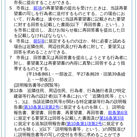
市長に提出することができる。
5
市長は、
前項
の再要望書の提出を受けたときは、当該再要
望書の写しを行為者に送付するものとする。
この場合にお
いて、行為者は、速やかに当該再要望書に記載された要望
に対する回答を記載した書面
(以下「再回答書」という。)
を市長に提出し、及びお知らせ板に再回答書を提出した日
を記載しなければならない。
6
市長は、
前5項
に規定するもののほか、特に必要と認める
場合は近隣住民、周辺住民及び行為者に対して、要望又は
回答を求めることができる。
7
市長は、回答書又は再回答書を提出しようとする行為者に
対し、要望書又は再要望書の内容に真摯に回答するよう指
導するものとする。
(平19条例61・一部改正、平27条例28・旧第39条繰
上・一部改正)
(説明報告書等の閲覧等)
第12条
近隣住民、周辺住民、行為者、行為施行者及び特定
建築等行為の設計者
(以下本条において「近隣住民等」とい
う。)
は、当該近隣住民等が関わる特定建築等行為の説明報
告書
(
第10条第1項第2号
に規定するものを除く。)
、説明会
報告書、要望書、回答書、再要望書、再回答書、
前条第6項
に規定する要望又は回答を記載した書面及び
第16条第3項
に規定する追加説明報告書
(
第10条第1項第2号
に規定する
ものを除く。)
(以下「説明報告書等」という。)
の閲覧並び
に説明報告書等の写しの交付を市長に求めることができ