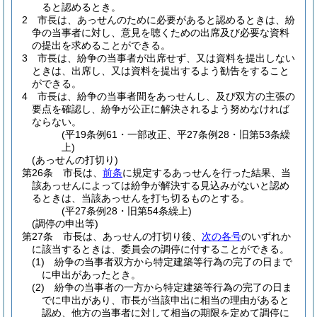
ると認めるとき。
2
市長は、あっせんのために必要があると認めるときは、紛
争の当事者に対し、意見を聴くための出席及び必要な資料
の提出を求めることができる。
3
市長は、紛争の当事者が出席せず、又は資料を提出しない
ときは、出席し、又は資料を提出するよう勧告をすること
ができる。
4
市長は、紛争の当事者間をあっせんし、及び双方の主張の
要点を確認し、紛争が公正に解決されるよう努めなければ
ならない。
(平19条例61・一部改正、平27条例28・旧第53条繰
上)
(あっせんの打切り)
第26条
市長は、
前条
に規定するあっせんを行った結果、当
該あっせんによっては紛争が解決する見込みがないと認め
るときは、当該あっせんを打ち切るものとする。
(平27条例28・旧第54条繰上)
(調停の申出等)
第27条
市長は、あっせんの打切り後、
次の各号
のいずれか
に該当するときは、委員会の調停に付することができる。
(1)
紛争の当事者双方から特定建築等行為の完了の日まで
に申出があったとき。
(2)
紛争の当事者の一方から特定建築等行為の完了の日ま
でに申出があり、市長が当該申出に相当の理由があると
認め、他方の当事者に対して相当の期限を定めて調停に