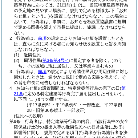
築等行為にあっては、21日前)
までに、当該特定建築等行為
の予定地の見やすい場所に、規則で定める標識
(以下「お知
らせ板」という。)
を設置しなければならない。
この場合に
おいて、行為者は、事前に、お知らせ板設置協議書に規則
で定める図書を添えて市長に提出し、協議しなければなら
ない。
2
行為者は、
前項
の規定によりお知らせ板を設置したとき
は、直ちに次に掲げる者にお知らせ板を設置した旨を周知
しなければならない。
(1)
近隣住民
(2)
周辺住民
(
第3条第4号イ
に規定する者を除く。)
のう
ち、その区域に現に居住し、又は事業を営むもの
3
行為者は、
前項
の規定により近隣住民及び周辺住民に対し
周知したときは、速やかに規則で定める図書を添えて、そ
の旨を市長に報告しなければならない。
4
お知らせ板の設置期間は、特定建築等行為の完了の日
(
第
21条
に定める特定建築等行為完了届を提出した日をいう。
以下同じ。)
までの間とする。
(平17条例51・平19条例61・一部改正、平27条例
28・旧第36条繰上・一部改正)
(住民への説明)
第9条
行為者は、特定建築等行為の内容、当該行為中の安全
確保及び土砂の搬出入等の近隣住民への日常生活に及ぼす
影響等に関し、規則で定める項目
(行為者が行為施行者を決