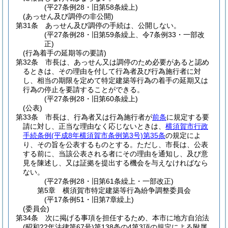
(平27条例28・旧第58条繰上)
(あっせん及び調停の非公開)
第31条
あっせん及び調停の手続は、公開しない。
(平27条例28・旧第59条繰上、令7条例33・一部改
正)
(行為着手の延期等の要請)
第32条
市長は、あっせん又は調停のため必要があると認め
るときは、その理由を付して行為者及び行為施行者に対
し、相当の期限を定めて特定建築等行為の着手の延期又は
行為の停止を要請することができる。
(平27条例28・旧第60条繰上)
(公表)
第33条
市長は、行為者又は行為施行者が
前条
に規定する要
請に対し、正当な理由なく応じないときは、
横須賀市行政
手続条例
(平成8年横須賀市条例第3号)
第35条
の規定によ
り、その旨を公表するものとする。
ただし、市長は、公表
する前に、当該公表される者にその理由を通知し、及び意
見を陳述し、又は証拠を提出する機会を与えなければなら
ない。
(平27条例28・旧第61条繰上・一部改正)
第5章
横須賀市特定建築等行為紛争調整委員会
(平17条例51・旧第7章繰上)
(委員会)
第34条
次に掲げる事項を担任するため、本市に地方自治法
(昭和22年法律第67号)
第138条の4第3項の規定による附属