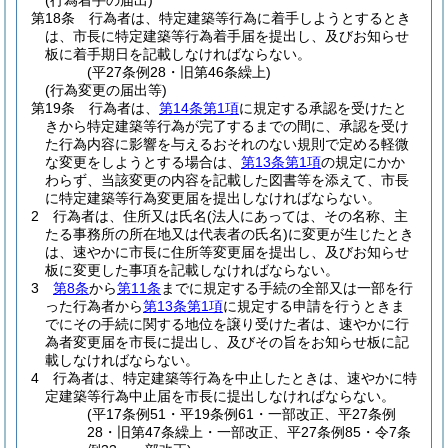
(行為着手の届出)
第18条
行為者は、特定建築等行為に着手しようとするとき
は、市長に特定建築等行為着手届を提出し、及びお知らせ
板に着手期日を記載しなければならない。
(平27条例28・旧第46条繰上)
(行為変更の届出等)
第19条
行為者は、
第14条第1項
に規定する承認を受けたと
きから特定建築等行為が完了するまでの間に、承認を受け
た行為内容に影響を与えるおそれのない規則で定める軽微
な変更をしようとする場合は、
第13条第1項
の規定にかか
わらず、当該変更の内容を記載した図書等を添えて、市長
に特定建築等行為変更届を提出しなければならない。
2
行為者は、住所又は氏名
(法人にあっては、その名称、主
たる事務所の所在地又は代表者の氏名)
に変更が生じたとき
は、速やかに市長に住所等変更届を提出し、及びお知らせ
板に変更した事項を記載しなければならない。
3
第8条
から
第11条
までに規定する手続の全部又は一部を行
った行為者から
第13条第1項
に規定する申請を行うときま
でにその手続に関する地位を譲り受けた者は、速やかに行
為者変更届を市長に提出し、及びその旨をお知らせ板に記
載しなければならない。
4
行為者は、特定建築等行為を中止したときは、速やかに特
定建築等行為中止届を市長に提出しなければならない。
(平17条例51・平19条例61・一部改正、平27条例
28・旧第47条繰上・一部改正、平27条例85・令7条