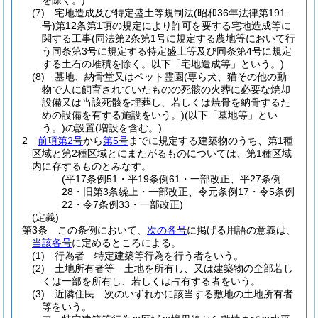
を除く。)
(7)
宅地造成及び特定盛土等規制法
(昭和36年法律第191
号)
第12条第1項の規定により許可を要する宅地造成等に
関する工事
(同法第2条第1号に規定する農地等において行
う同条第3号に規定する特定盛土等及び同条第4号に規定
する土石の堆積を除く。以下「宅地造成等」という。)
(8)
墓地、納骨堂又はペット霊園
(専ら犬、猫その他の動
物で人に飼育されていたものの死骸の火葬に必要な焼却
設備又は当該死骸を埋葬し、若しくは焼骨を納骨するた
めの設備を有する施設をいう。)
(以下「墓地等」とい
う。)
の設置
(増設を含む。)
2
前項第2号
から
第5号
までに規定する建築物のうち、第1種
区域と第2種区域とにまたがるものについては、第1種区域
内に存するものとみなす。
(平17条例51・平19条例61・一部改正、平27条例
28・旧第3条繰上・一部改正、令元条例17・令5条例
22・令7条例33・一部改正)
(定義)
第3条
この条例において、
次の各号
に掲げる用語の意義は、
当該各号
に定めるところによる。
(1)
行為者 特定建築等行為を行う者をいう。
(2)
土地所有者等 土地を所有し、又は建築物の全部若し
くは一部を所有し、若しくは占有する者をいう。
(3)
近隣住民 次のいずれかに該当する敷地の土地所有者
等をいう。