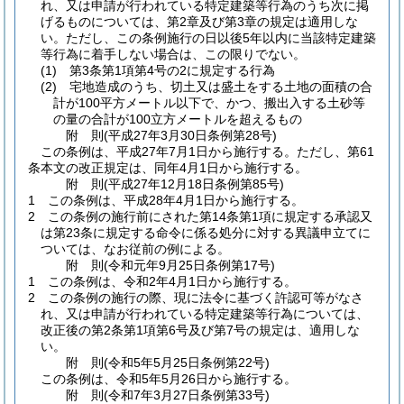
れ、又は申請が行われている特定建築等行為のうち次に掲
げるものについては、第2章及び第3章の規定は適用しな
い。
ただし、この条例施行の日以後5年以内に当該特定建築
等行為に着手しない場合は、この限りでない。
(1)
第3条第1項第4号の2に規定する行為
(2)
宅地造成のうち、切土又は盛土をする土地の面積の合
計が100平方メートル以下で、かつ、搬出入する土砂等
の量の合計が100立方メートルを超えるもの
附
則
(平成27年3月30日
条例第28号)
この条例は、平成27年7月1日から施行する。
ただし、第61
条本文の改正規定は、同年4月1日から施行する。
附
則
(平成27年12月18日
条例第85号)
1
この条例は、平成28年4月1日から施行する。
2
この条例の施行前にされた第14条第1項に規定する承認又
は第23条に規定する命令に係る処分に対する異議申立てに
ついては、なお従前の例による。
附
則
(令和元年9月25日
条例第17号)
1
この条例は、令和2年4月1日から施行する。
2
この条例の施行の際、現に法令に基づく許認可等がなさ
れ、又は申請が行われている特定建築等行為については、
改正後の第2条第1項第6号及び第7号の規定は、適用しな
い。
附
則
(令和5年5月25日
条例第22号)
この条例は、令和5年5月26日から施行する。
附
則
(令和7年3月27日
条例第33号)