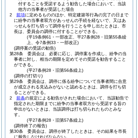
付することを受諾するよう勧告した場合において、当該
他方の当事者が受諾した場合
2
前項
に定めるもののほか、特定建築等行為の完了の日まで
に紛争の当事者双方があっせんの手続を経ないで、又はあ
っせんを打ち切って調停を行うことを申し出たときは、市
長は、委員会の調停に付することができる。
(平19条例61・一部改正、平27条例28・旧第55条繰
上、令7条例33・一部改正)
(調停案の受諾の勧告)
第28条
委員会は、必要に応じ、調停案を作成し、紛争の当
事者に対し、相当の期限を定めてその受諾を勧告すること
ができる。
(平27条例28・旧第56条繰上)
(調停の打切り)
第29条
委員会は、調停に係る紛争について当事者間に合意
が成立される見込みがないと認めるときは、調停を打ち切
ることができる。
2
前条
の規定による勧告がされた場合において、当該勧告で
指定された期限までに紛争の当事者双方から受諾する旨の
申出がないときは、当該調停は打ち切られたものとみな
す。
(平27条例28・旧第57条繰上)
(調停終了の報告)
第30条
委員会は、調停が終了したときは、その結果を市長
に報告しなければならない。