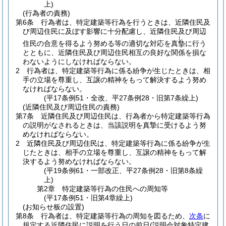
上)
(行為者の責務)
第6条
行為者は、特定建築等行為を行うときは、近隣住民及
び周辺住民に及ぼす影響に十分配慮し、近隣住民及び周辺
し
住民の合意を得るよう努める等の適切な対応を真
に行う
摯
とともに、近隣住民及び周辺住民相互の良好な関係を損な
わないようにしなければならない。
2
行為者は、特定建築等行為に係る紛争が生じたときは、相
手の立場を尊重し、互譲の精神をもって解決するよう努め
なければならない。
(平17条例51・全改、平27条例28・旧第7条繰上)
(近隣住民及び周辺住民の責務)
第7条
近隣住民及び周辺住民は、行為者から特定建築等行為
の説明がなされるときは、当該説明を真摯に受けるよう努
めなければならない。
2
近隣住民及び周辺住民は、特定建築等行為に係る紛争が生
じたときは、相手の立場を尊重し、互譲の精神をもって解
決するよう努めなければならない。
(平19条例61・一部改正、平27条例28・旧第8条繰
上)
第2章
特定建築等行為の住民への周知等
(平17条例51・旧第4章繰上)
(お知らせ板の設置)
第8条
行為者は、特定建築等行為の周知を図るため、
次条
に
規定する近隣住民に説明を行う日の前日
(説明会対象特定建