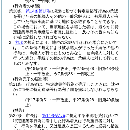
例33・一部改正)
(行為者の承継)
第20条
第14条第1項
の規定に基づく特定建築等行為の承認
を受けた者の相続人その他の一般承継人は、被承継人が有
していた当該承認に基づく地位を承継することができる。
この場合において、当該地位を承継した者は、速やかに特
定建築等行為承継届を市長に提出し、及びその旨をお知ら
せ板に記載しなければならない。
2
前項
の規定により、地位の承継が行われた場合において
は、この条例の規定により被承継人が行った手続その他の
行為は、承継人が行ったものとみなし、被承継人に対して
行った処分、手続その他の行為は、承継人に対して行った
ものとみなす。
(平19条例61・一部改正、平27条例28・旧第48条繰
上・一部改正、令7条例33・一部改正)
(行為完了の届出等)
第21条
行為者は、特定建築等行為が完了したときは、速や
かに市長に特定建築等行為完了届を提出しなければならな
い。
(平17条例51・一部改正、平27条例28・旧第49条繰
上)
(勧告)
第22条
市長は、
第14条第1項
に規定する承認を受けないで
特定建築等行為に着手した行為者又は行為施行者に対し
て、行為を停止し、又は違反を是正するために必要な措置