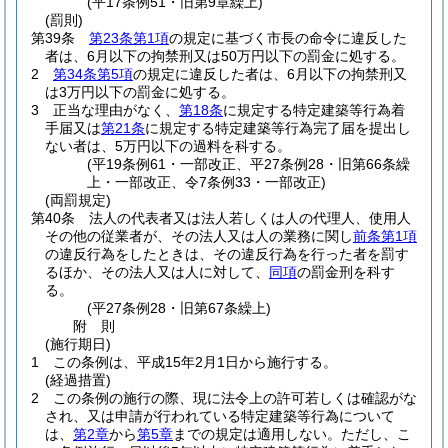
(平17条例51・旧第9章繰上)
(罰則)
第39条
第23条第1項
の規定に基づく市長の命令に違反した
者は、6月以下の拘禁刑又は50万円以下の罰金に処する。
2
第34条第5項
の規定に違反した者は、6月以下の拘禁刑又
は3万円以下の罰金に処する。
3
正当な理由がなく、
第18条
に規定する特定建築等行為着
手届又は
第21条
に規定する特定建築等行為完了届を提出し
ない者は、5万円以下の過料を科する。
(平19条例61・一部改正、平27条例28・旧第66条繰
上・一部改正、令7条例33・一部改正)
(両罰規定)
第40条
法人の代表者又は法人若しくは人の代理人、使用人
その他の従業者が、その法人又は人の業務に関し
前条第1項
の違反行為をしたときは、その違反行為を行った者を罰す
るほか、その法人又は人に対して、
同項
の罰金刑を科す
る。
(平27条例28・旧第67条繰上)
附
則
(施行期日)
1
この条例は、平成15年2月1日から施行する。
(経過措置)
2
この条例の施行の際、現に法令上の許可若しくは確認がな
され、又は申請が行われている特定建築等行為について
は、
第2章
から
第5章
までの規定は適用しない。
ただし、こ