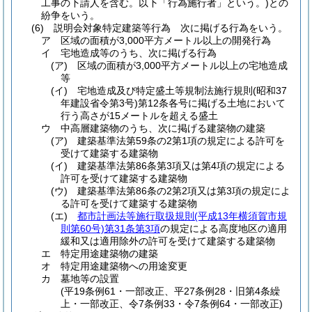
工事の下請人を含む。以下「行為施行者」という。)
との
紛争をいう。
(6)
説明会対象特定建築等行為 次に掲げる行為をいう。
ア
区域の面積が3,000平方メートル以上の開発行為
イ
宅地造成等のうち、次に掲げる行為
(ア)
区域の面積が3,000平方メートル以上の宅地造成
等
(イ)
宅地造成及び特定盛土等規制法施行規則
(昭和37
年建設省令第3号)
第12条各号に掲げる土地において
行う高さが15メートルを超える盛土
ウ
中高層建築物のうち、次に掲げる建築物の建築
(ア)
建築基準法第59条の2第1項の規定による許可を
受けて建築する建築物
(イ)
建築基準法第86条第3項又は第4項の規定による
許可を受けて建築する建築物
(ウ)
建築基準法第86条の2第2項又は第3項の規定によ
る許可を受けて建築する建築物
(エ)
都市計画法等施行取扱規則
(平成13年横須賀市規
則第60号)
第31条第3項
の規定による高度地区の適用
緩和又は適用除外の許可を受けて建築する建築物
エ
特定用途建築物の建築
オ
特定用途建築物への用途変更
カ
墓地等の設置
(平19条例61・一部改正、平27条例28・旧第4条繰
上・一部改正、令7条例33・令7条例64・一部改正)