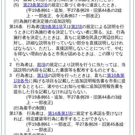
(5)
第23条第2項
の規定に基づく命令に違反したとき。
(平19条例61・追加、平27条例28・旧第44条の2繰
上・一部改正、令元条例17・一部改正)
(行為施行者決定後の追加説明)
第16条
行為者
(
第9条第1項
又は
第2項
の規定による説明を行
うときに行為施行者を決定していない者に限る。)
は、行為
施行者を決定したときは、直ちに近隣住民及び周辺住民に
対し、詳細な説明を行っていない部分を直接説明しなけれ
ばならない。
ただし、直接説明しないことについて、やむ
を得ない理由があると市長が認めるときは、この限りでな
い。
2
行為者は、
前項
の規定により説明を行うに当たっては、当
該説明の内容を記載した書面等を配布するものとする。
3
行為者は、
第1項
の説明を行ったときは、直ちに
第10条第
1項各号
に掲げる項目を記載した追加説明報告書を市長に提
出するとともに、速やかにお知らせ板に追加説明報告書を
提出した日を記載しなければならない。
(平19条例61・追加、平27条例28・旧第44条の3繰
上・一部改正)
(行為着手の制限)
第17条
行為者は、
第14条第1項
に規定する承認を受けなけ
れば、特定建築等行為に着手することができない。
(平19条例61・一部改正、平27条例28・旧第45条繰
上・一部改正)