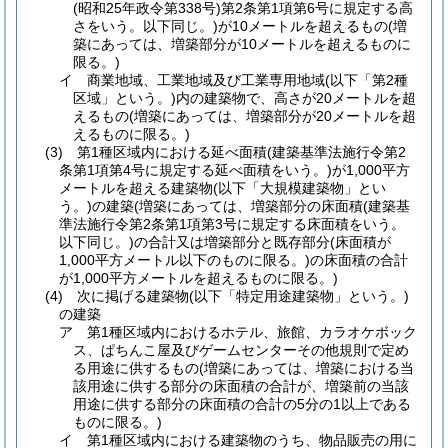
(昭和25年政令第338号)
第2条第1項第6号に規定する高
さをいう。以下同じ。)
が10メートルを超えるもの
(増
築にあっては、増築部分が10メートルを超えるものに
限る。)
イ
商業地域、工業地域及び工業専用地域
(以下「第2種
区域」という。)
内の建築物で、高さが20メートルを超
えるもの
(増築にあっては、増築部分が20メートルを超
えるものに限る。)
(3)
第1種区域内における延べ面積
(建築基準法施行令第2
条第1項第4号に規定する延べ面積をいう。)
が1,000平方
メートルを超える建築物
(以下「大規模建築物」とい
う。)
の建築
(増築にあっては、増築部分の床面積
(建築基
準法施行令第2条第1項第3号に規定する床面積をいう。
以下同じ。)
の合計又は増築部分と既存部分
(床面積が
1,000平方メートル以下のものに限る。)
の床面積の合計
が1,000平方メートルを超えるものに限る。)
(4)
次に掲げる建築物
(以下「特定用途建築物」という。)
の建築
ア
第1種区域内におけるホテル、旅館、カラオケボック
ス、ぱちんこ屋及びゲームセンターその他規則で定め
る用途に供するもの
(増築にあっては、増築における当
該用途に供する部分の床面積の合計が、増築前の当該
用途に供する部分の床面積の合計の5分の1以上である
ものに限る。)
イ
第1種区域内における建築物のうち、物品販売の用に