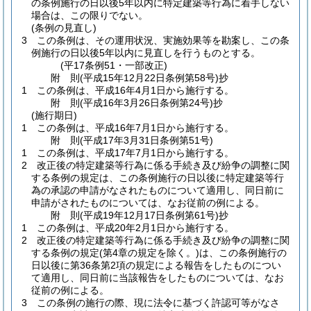
の条例施行の日以後5年以内に特定建築等行為に着手しない
場合は、この限りでない。
(条例の見直し)
3
この条例は、その運用状況、実施効果等を勘案し、この条
例施行の日以後5年以内に見直しを行うものとする。
(平17条例51・一部改正)
附
則
(平成15年12月22日
条例第58号)
抄
1
この条例は、平成16年4月1日から施行する。
附
則
(平成16年3月26日
条例第24号)
抄
(施行期日)
1
この条例は、平成16年7月1日から施行する。
附
則
(平成17年3月31日
条例第51号)
1
この条例は、平成17年7月1日から施行する。
2
改正後の特定建築等行為に係る手続き及び紛争の調整に関
する条例の規定は、この条例施行の日以後に特定建築等行
為の承認の申請がなされたものについて適用し、同日前に
申請がされたものについては、なお従前の例による。
附
則
(平成19年12月17日
条例第61号)
抄
1
この条例は、平成20年2月1日から施行する。
2
改正後の特定建築等行為に係る手続き及び紛争の調整に関
する条例の規定
(第4章の規定を除く。)
は、この条例施行の
日以後に第36条第2項の規定による報告をしたものについ
て適用し、同日前に当該報告をしたものについては、なお
従前の例による。
3
この条例の施行の際、現に法令に基づく許認可等がなさ