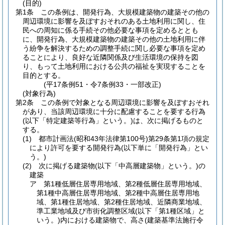
(目的)
第1条
この条例は、開発行為、大規模建築物の建築その他の
周辺環境に影響を及ぼすおそれのある土地利用に関し、住
民への周知に係る手続その他必要な事項を定めるととも
に、開発行為、大規模建築物の建築その他の土地利用に伴
う紛争を解決するための調整手続に関し必要な事項を定め
ることにより、良好な近隣関係及び生活環境の保持を図
り、もって土地利用における公共の福祉を実現することを
目的とする。
(平17条例51・令7条例33・一部改正)
(対象行為)
第2条
この条例で対象となる周辺環境に影響を及ぼすおそれ
があり、当該周辺環境に十分に配慮することを要する行為
(以下「特定建築等行為」という。)
は、次に掲げるものと
する。
(1)
都市計画法
(昭和43年法律第100号)
第29条第1項の規定
により許可を要する開発行為
(以下単に「開発行為」とい
う。)
(2)
次に掲げる建築物
(以下「中高層建築物」という。)
の
建築
ア
第1種低層住居専用地域、第2種低層住居専用地域、
第1種中高層住居専用地域、第2種中高層住居専用地
域、第1種住居地域、第2種住居地域、近隣商業地域、
準工業地域及び市街化調整区域
(以下「第1種区域」と
いう。)
内における建築物で、高さ
(建築基準法施行令