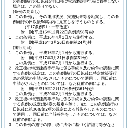
の条例施行の日以後5年以内に特定建築等行為に着手しない
場合は、この限りでない。
(条例の見直し)
3
この条例は、その運用状況、実施効果等を勘案し、この条
例施行の日以後5年以内に見直しを行うものとする。
(平17条例51・一部改正)
附
則
(平成15年12月22日
条例第58号)
抄
1
この条例は、平成16年4月1日から施行する。
附
則
(平成16年3月26日
条例第24号)
抄
(施行期日)
1
この条例は、平成16年7月1日から施行する。
附
則
(平成17年3月31日
条例第51号)
1
この条例は、平成17年7月1日から施行する。
2
改正後の特定建築等行為に係る手続き及び紛争の調整に関
する条例の規定は、この条例施行の日以後に特定建築等行
為の承認の申請がなされたものについて適用し、同日前に
申請がされたものについては、なお従前の例による。
附
則
(平成19年12月17日
条例第61号)
抄
1
この条例は、平成20年2月1日から施行する。
2
改正後の特定建築等行為に係る手続き及び紛争の調整に関
する条例の規定
(第4章の規定を除く。)
は、この条例施行の
日以後に第36条第2項の規定による報告をしたものについ
て適用し、同日前に当該報告をしたものについては、なお
従前の例による。
3
この条例の施行の際、現に法令に基づく許認可等がなさ