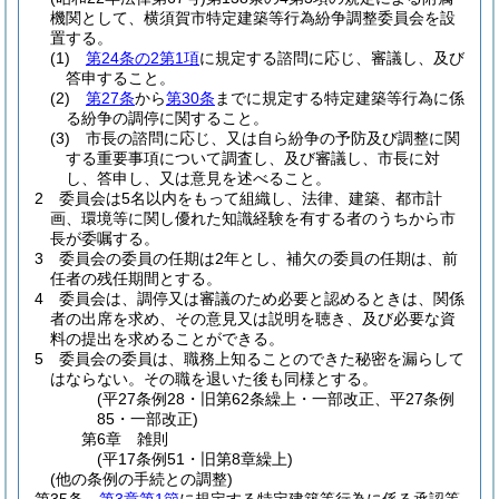
機関として、横須賀市特定建築等行為紛争調整委員会を設
置する。
(1)
第24条の2第1項
に規定する諮問に応じ、審議し、及び
答申すること。
(2)
第27条
から
第30条
までに規定する特定建築等行為に係
る紛争の調停に関すること。
(3)
市長の諮問に応じ、又は自ら紛争の予防及び調整に関
する重要事項について調査し、及び審議し、市長に対
し、答申し、又は意見を述べること。
2
委員会は5名以内をもって組織し、法律、建築、都市計
画、環境等に関し優れた知識経験を有する者のうちから市
長が委嘱する。
3
委員会の委員の任期は2年とし、補欠の委員の任期は、前
任者の残任期間とする。
4
委員会は、調停又は審議のため必要と認めるときは、関係
者の出席を求め、その意見又は説明を聴き、及び必要な資
料の提出を求めることができる。
5
委員会の委員は、職務上知ることのできた秘密を漏らして
はならない。
その職を退いた後も同様とする。
(平27条例28・旧第62条繰上・一部改正、平27条例
85・一部改正)
第6章
雑則
(平17条例51・旧第8章繰上)
(他の条例の手続との調整)