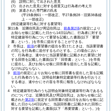
(6)
説明に対して出された意見
(7)
出された意見に対する措置又は行為者の考え方
(8)
派遣された専門家の氏名
(平19条例61・一部改正、平27条例28・旧第38条繰
上・一部改正)
(特定建築等行為に対する要望等)
第11条
近隣住民及び周辺住民は、
前条第2項
の規定により
お知らせ板に記載した日から14日以内に、行為者に対する
特定建築等行為について要望を記載した書面
(以下「要望
書」という。)
を市長に提出することができる。
2
市長は、
前項
の要望書の提出を受けたときは、当該要望書
の写しを行為者に送付するものとする。
この場合におい
て、行為者は、速やかに当該要望書に記載された要望に対
する回答を記載した書面
(以下「回答書」という。)
を市長
に提出し、及びお知らせ板に回答書を提出した旨を記載し
なければならない。
3
前項
の規定によりお知らせ板に回答書を提出した旨を記載
した行為者のうち、説明会対象特定建築等行為を行おうと
する者は、速やかにその旨を市長に報告しなければならな
い。
4
特定建築等行為のうち説明会対象特定建築等行為であるも
のについては、近隣住民及び周辺住民は、お知らせ板に記
載された
第2項
に規定する回答書の提出日をお知らせ板に記
載した日から14日以内に、当該回答書に記載された回答に
対する要望を記載した書面
(以下「再要望書」という。)
を