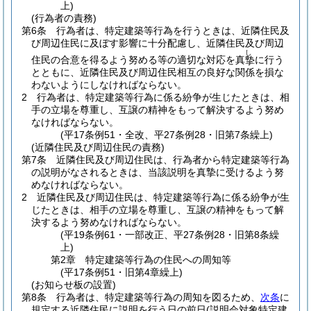
上)
(行為者の責務)
第6条
行為者は、特定建築等行為を行うときは、近隣住民及
び周辺住民に及ぼす影響に十分配慮し、近隣住民及び周辺
し
住民の合意を得るよう努める等の適切な対応を真
に行う
摯
とともに、近隣住民及び周辺住民相互の良好な関係を損な
わないようにしなければならない。
2
行為者は、特定建築等行為に係る紛争が生じたときは、相
手の立場を尊重し、互譲の精神をもって解決するよう努め
なければならない。
(平17条例51・全改、平27条例28・旧第7条繰上)
(近隣住民及び周辺住民の責務)
第7条
近隣住民及び周辺住民は、行為者から特定建築等行為
の説明がなされるときは、当該説明を真摯に受けるよう努
めなければならない。
2
近隣住民及び周辺住民は、特定建築等行為に係る紛争が生
じたときは、相手の立場を尊重し、互譲の精神をもって解
決するよう努めなければならない。
(平19条例61・一部改正、平27条例28・旧第8条繰
上)
第2章
特定建築等行為の住民への周知等
(平17条例51・旧第4章繰上)
(お知らせ板の設置)
第8条
行為者は、特定建築等行為の周知を図るため、
次条
に
規定する近隣住民に説明を行う日の前日
(説明会対象特定建