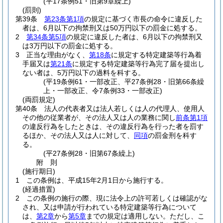
(平17条例51・旧第9章繰上)
(罰則)
第39条
第23条第1項
の規定に基づく市長の命令に違反した
者は、6月以下の拘禁刑又は50万円以下の罰金に処する。
2
第34条第5項
の規定に違反した者は、6月以下の拘禁刑又
は3万円以下の罰金に処する。
3
正当な理由がなく、
第18条
に規定する特定建築等行為着
手届又は
第21条
に規定する特定建築等行為完了届を提出し
ない者は、5万円以下の過料を科する。
(平19条例61・一部改正、平27条例28・旧第66条繰
上・一部改正、令7条例33・一部改正)
(両罰規定)
第40条
法人の代表者又は法人若しくは人の代理人、使用人
その他の従業者が、その法人又は人の業務に関し
前条第1項
の違反行為をしたときは、その違反行為を行った者を罰す
るほか、その法人又は人に対して、
同項
の罰金刑を科す
る。
(平27条例28・旧第67条繰上)
附
則
(施行期日)
1
この条例は、平成15年2月1日から施行する。
(経過措置)
2
この条例の施行の際、現に法令上の許可若しくは確認がな
され、又は申請が行われている特定建築等行為について
は、
第2章
から
第5章
までの規定は適用しない。
ただし、こ