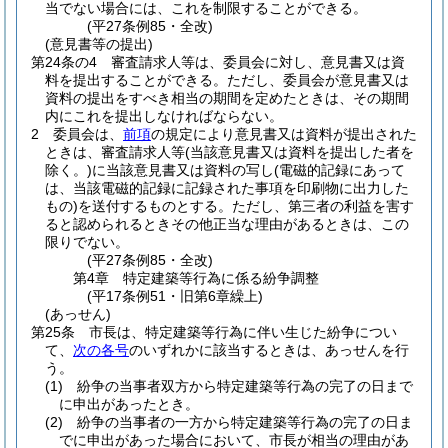
当でない場合には、これを制限することができる。
(平27条例85・全改)
(意見書等の提出)
第24条の4
審査請求人等は、委員会に対し、意見書又は資
料を提出することができる。
ただし、委員会が意見書又は
資料の提出をすべき相当の期間を定めたときは、その期間
内にこれを提出しなければならない。
2
委員会は、
前項
の規定により意見書又は資料が提出された
ときは、審査請求人等
(当該意見書又は資料を提出した者を
除く。)
に当該意見書又は資料の写し
(電磁的記録にあって
は、当該電磁的記録に記録された事項を印刷物に出力した
もの)
を送付するものとする。
ただし、第三者の利益を害す
ると認められるときその他正当な理由があるときは、この
限りでない。
(平27条例85・全改)
第4章
特定建築等行為に係る紛争調整
(平17条例51・旧第6章繰上)
(あっせん)
第25条
市長は、特定建築等行為に伴い生じた紛争につい
て、
次の各号
のいずれかに該当するときは、あっせんを行
う。
(1)
紛争の当事者双方から特定建築等行為の完了の日まで
に申出があったとき。
(2)
紛争の当事者の一方から特定建築等行為の完了の日ま
でに申出があった場合において、市長が相当の理由があ