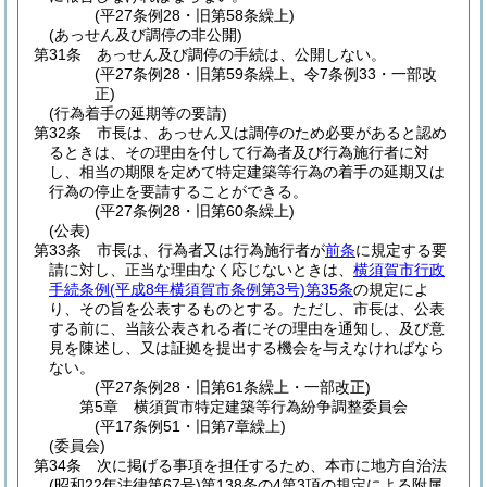
(平27条例28・旧第58条繰上)
(あっせん及び調停の非公開)
第31条
あっせん及び調停の手続は、公開しない。
(平27条例28・旧第59条繰上、令7条例33・一部改
正)
(行為着手の延期等の要請)
第32条
市長は、あっせん又は調停のため必要があると認め
るときは、その理由を付して行為者及び行為施行者に対
し、相当の期限を定めて特定建築等行為の着手の延期又は
行為の停止を要請することができる。
(平27条例28・旧第60条繰上)
(公表)
第33条
市長は、行為者又は行為施行者が
前条
に規定する要
請に対し、正当な理由なく応じないときは、
横須賀市行政
手続条例
(平成8年横須賀市条例第3号)
第35条
の規定によ
り、その旨を公表するものとする。
ただし、市長は、公表
する前に、当該公表される者にその理由を通知し、及び意
見を陳述し、又は証拠を提出する機会を与えなければなら
ない。
(平27条例28・旧第61条繰上・一部改正)
第5章
横須賀市特定建築等行為紛争調整委員会
(平17条例51・旧第7章繰上)
(委員会)
第34条
次に掲げる事項を担任するため、本市に地方自治法
(昭和22年法律第67号)
第138条の4第3項の規定による附属