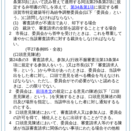
条第3項において読み替えて適用する同法第29条第2項に規
定する弁明書の写しを添えて、
第34条第1項
に規定する横
須賀市特定建築等行為紛争調整委員会
(以下「委員会」とい
う。)
に諮問しなければならない。
(1)
審査請求が不適法であり、却下する場合
(2)
裁決で、審査請求の全部を認容することとする場合
2
市長は、委員会から答申を受けたときは、これを尊重して
速やかに当該審査請求に対する裁決をしなければならな
い。
(平27条例85・全改)
(口頭意見陳述)
第24条の3
審査請求人、参加人
(行政不服審査法第13条第4
項に規定する参加人をいう。)
又は市長
(以下「審査請求人
等」という。)
から申出があったときは、委員会は、当該申
出をした者に対し、口頭で意見を述べる機会を与えなけれ
ばならない。
ただし、委員会がその必要がないと認めると
きは、この限りでない。
2
委員会は、
前項本文
の規定による意見の陳述
(以下「口頭
意見陳述」という。)
を実施するときは、口頭意見陳述の期
日及び場所を指定し、当該申出をした者に対し通知するも
のとする。
3
口頭意見陳述において、審査請求人又は参加人は、委員会
の許可を得て、補佐人とともに出頭することができる。
4
口頭意見陳述において、委員会は、審査請求人等のする陳
述が当該審査請求に関係のない事項にわたる場合その他相