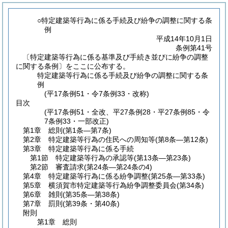
○特定建築等行為に係る手続及び紛争の調整に関する条
例
平成14年10月1日
条例第41号
〔特定建築等行為に係る基準及び手続き並びに紛争の調整
に関する条例〕をここに公布する。
特定建築等行為に係る手続及び紛争の調整に関する条
例
(平17条例51・令7条例33・改称)
目次
(平17条例51・全改、平27条例28・平27条例85・令
7条例33・一部改正)
第1章
総則
(第1条―第7条)
第2章
特定建築等行為の住民への周知等
(第8条―第12条)
第3章
特定建築等行為に係る手続
第1節
特定建築等行為の承認等
(第13条―第23条)
第2節
審査請求
(第24条―第24条の4)
第4章
特定建築等行為に係る紛争調整
(第25条―第33条)
第5章
横須賀市特定建築等行為紛争調整委員会
(第34条)
第6章
雑則
(第35条―第38条)
第7章
罰則
(第39条・第40条)
附則
第1章
総則