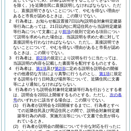
定していないため、詳細な説明をすることができない部分
を除く。)
を近隣住民に直接説明しなければならない。
ただ
し、直接説明できないことについて、やむを得ない理由が
あると市長が認めるときは、この限りでない。
2
行為者は、お知らせ板設置後7日以内
(説明会対象特定建築
等行為にあっては、21日以内)
に周辺住民から当該特定建築
等行為について文書により
前項
の規則で定める項目につい
て説明を求められた場合は、当該説明を求めた者に対して
直接説明を行わなければならない。
ただし、直接説明でき
ないことについて、やむを得ない理由があると市長が認め
るときは、この限りでない。
3
行為者は、
前2項
の規定により説明を行うに当たっては、
当該説明の内容を記載した書面等を配付するものとする。
4
行為者は、
第1項
及び
第2項
に定める説明を説明会の開催
その他適切な方法により真摯に行うものとし、
第1項
に規定
する説明を行う日時及び場所等について、近隣住民に文書
等により通知しなければならない。
5
行為者のうち説明会対象特定建築等行為を行おうとする者
は、説明会を2回以上開催するものとする。
ただし、
次の各
号
のいずれかに該当する場合は、この限りでない。
(1)
行為者が説明会を2回開催するまでに、行為者とすべ
ての近隣住民及び周辺住民との間で、説明会対象特定建
築等行為の内容、実施方法等について文書で合意が得ら
れているとき。
(2)
行為者が説明会の開催について十分な対応を行ったに