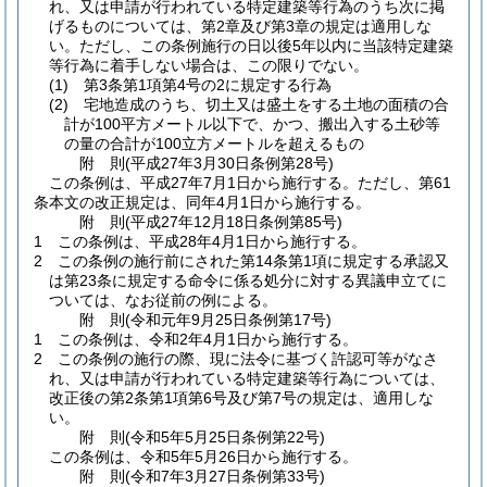
れ、又は申請が行われている特定建築等行為のうち次に掲
げるものについては、第2章及び第3章の規定は適用しな
い。
ただし、この条例施行の日以後5年以内に当該特定建築
等行為に着手しない場合は、この限りでない。
(1)
第3条第1項第4号の2に規定する行為
(2)
宅地造成のうち、切土又は盛土をする土地の面積の合
計が100平方メートル以下で、かつ、搬出入する土砂等
の量の合計が100立方メートルを超えるもの
附
則
(平成27年3月30日
条例第28号)
この条例は、平成27年7月1日から施行する。
ただし、第61
条本文の改正規定は、同年4月1日から施行する。
附
則
(平成27年12月18日
条例第85号)
1
この条例は、平成28年4月1日から施行する。
2
この条例の施行前にされた第14条第1項に規定する承認又
は第23条に規定する命令に係る処分に対する異議申立てに
ついては、なお従前の例による。
附
則
(令和元年9月25日
条例第17号)
1
この条例は、令和2年4月1日から施行する。
2
この条例の施行の際、現に法令に基づく許認可等がなさ
れ、又は申請が行われている特定建築等行為については、
改正後の第2条第1項第6号及び第7号の規定は、適用しな
い。
附
則
(令和5年5月25日
条例第22号)
この条例は、令和5年5月26日から施行する。
附
則
(令和7年3月27日
条例第33号)