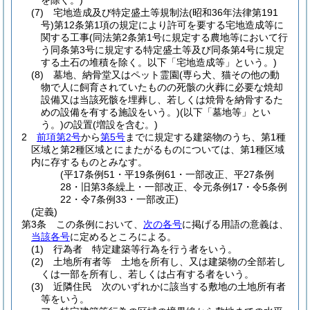
を除く。)
(7)
宅地造成及び特定盛土等規制法
(昭和36年法律第191
号)
第12条第1項の規定により許可を要する宅地造成等に
関する工事
(同法第2条第1号に規定する農地等において行
う同条第3号に規定する特定盛土等及び同条第4号に規定
する土石の堆積を除く。以下「宅地造成等」という。)
(8)
墓地、納骨堂又はペット霊園
(専ら犬、猫その他の動
物で人に飼育されていたものの死骸の火葬に必要な焼却
設備又は当該死骸を埋葬し、若しくは焼骨を納骨するた
めの設備を有する施設をいう。)
(以下「墓地等」とい
う。)
の設置
(増設を含む。)
2
前項第2号
から
第5号
までに規定する建築物のうち、第1種
区域と第2種区域とにまたがるものについては、第1種区域
内に存するものとみなす。
(平17条例51・平19条例61・一部改正、平27条例
28・旧第3条繰上・一部改正、令元条例17・令5条例
22・令7条例33・一部改正)
(定義)
第3条
この条例において、
次の各号
に掲げる用語の意義は、
当該各号
に定めるところによる。
(1)
行為者 特定建築等行為を行う者をいう。
(2)
土地所有者等 土地を所有し、又は建築物の全部若し
くは一部を所有し、若しくは占有する者をいう。
(3)
近隣住民 次のいずれかに該当する敷地の土地所有者
等をいう。