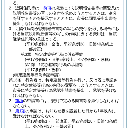
る。
2
近隣住民等は、
前項
の規定により説明報告書等の閲覧又は
説明報告書等の写しの交付を求めようとするときは、身分
を証するものを提示するとともに、市長に閲覧等申出書を
提出しなければならない。
3
近隣住民等が説明報告書等の写しの交付を受ける場合にお
ける当該説明報告書等の写しの作成に要する費用は、当該
近隣住民等の負担とする。
(平19条例61・全改、平27条例28・旧第40条繰上・
一部改正)
第3章
特定建築等行為に係る手続
(平17条例51・旧第5章繰上、令7条例33・改称)
第1節
特定建築等行為の承認等
(平17条例51・改称)
(特定建築等行為承認申請)
第13条
行為者は、特定建築等行為を行い、又は既に承認さ
れた特定建築等行為の内容の変更をしようとするときは、
市長に特定建築等行為承認申請書を提出し、承認を受けな
ければならない。
2
前項
の申請書には、規則で定める図書等を添付しなければ
ならない。
3
第1項
の承認は、お知らせ板を設置した日から1年以内に
受けなければならない。
(平19条例61・一部改正、平27条例28・旧第43条繰
上、令7条例33・一部改正)