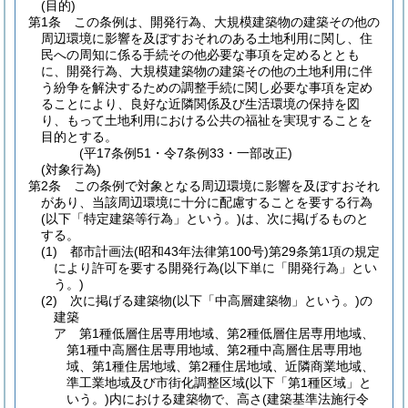
(目的)
第1条
この条例は、開発行為、大規模建築物の建築その他の
周辺環境に影響を及ぼすおそれのある土地利用に関し、住
民への周知に係る手続その他必要な事項を定めるととも
に、開発行為、大規模建築物の建築その他の土地利用に伴
う紛争を解決するための調整手続に関し必要な事項を定め
ることにより、良好な近隣関係及び生活環境の保持を図
り、もって土地利用における公共の福祉を実現することを
目的とする。
(平17条例51・令7条例33・一部改正)
(対象行為)
第2条
この条例で対象となる周辺環境に影響を及ぼすおそれ
があり、当該周辺環境に十分に配慮することを要する行為
(以下「特定建築等行為」という。)
は、次に掲げるものと
する。
(1)
都市計画法
(昭和43年法律第100号)
第29条第1項の規定
により許可を要する開発行為
(以下単に「開発行為」とい
う。)
(2)
次に掲げる建築物
(以下「中高層建築物」という。)
の
建築
ア
第1種低層住居専用地域、第2種低層住居専用地域、
第1種中高層住居専用地域、第2種中高層住居専用地
域、第1種住居地域、第2種住居地域、近隣商業地域、
準工業地域及び市街化調整区域
(以下「第1種区域」と
いう。)
内における建築物で、高さ
(建築基準法施行令