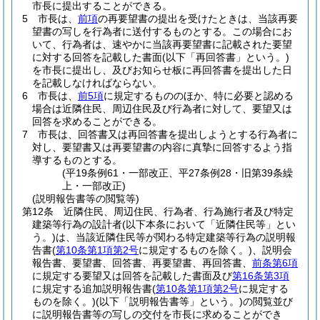
市長に提出することができる。
5
市長は、
前項
の再要望書の提出を受けたときは、当該再要
望書の写しを行為者に送付するものとする。
この場合にお
いて、行為者は、速やかに当該再要望書に記載された要望
に対する回答を記載した書面
(以下「再回答書」という。)
を市長に提出し、及びお知らせ板に再回答書を提出した日
を記載しなければならない。
6
市長は、
前5項
に規定するもののほか、特に必要と認める
場合は近隣住民、周辺住民及び行為者に対して、要望又は
回答を求めることができる。
7
市長は、回答書又は再回答書を提出しようとする行為者に
対し、要望書又は再要望書の内容に真摯に回答するよう指
導するものとする。
(平19条例61・一部改正、平27条例28・旧第39条繰
上・一部改正)
(説明報告書等の閲覧等)
第12条
近隣住民、周辺住民、行為者、行為施行者及び特定
建築等行為の設計者
(以下本条において「近隣住民等」とい
う。)
は、当該近隣住民等が関わる特定建築等行為の説明報
告書
(
第10条第1項第2号
に規定するものを除く。)
、説明会
報告書、要望書、回答書、再要望書、再回答書、
前条第6項
に規定する要望又は回答を記載した書面及び
第16条第3項
に規定する追加説明報告書
(
第10条第1項第2号
に規定する
ものを除く。)
(以下「説明報告書等」という。)
の閲覧並び
に説明報告書等の写しの交付を市長に求めることができ