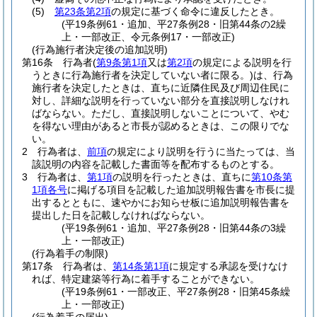
(5)
第23条第2項
の規定に基づく命令に違反したとき。
(平19条例61・追加、平27条例28・旧第44条の2繰
上・一部改正、令元条例17・一部改正)
(行為施行者決定後の追加説明)
第16条
行為者
(
第9条第1項
又は
第2項
の規定による説明を行
うときに行為施行者を決定していない者に限る。)
は、行為
施行者を決定したときは、直ちに近隣住民及び周辺住民に
対し、詳細な説明を行っていない部分を直接説明しなけれ
ばならない。
ただし、直接説明しないことについて、やむ
を得ない理由があると市長が認めるときは、この限りでな
い。
2
行為者は、
前項
の規定により説明を行うに当たっては、当
該説明の内容を記載した書面等を配布するものとする。
3
行為者は、
第1項
の説明を行ったときは、直ちに
第10条第
1項各号
に掲げる項目を記載した追加説明報告書を市長に提
出するとともに、速やかにお知らせ板に追加説明報告書を
提出した日を記載しなければならない。
(平19条例61・追加、平27条例28・旧第44条の3繰
上・一部改正)
(行為着手の制限)
第17条
行為者は、
第14条第1項
に規定する承認を受けなけ
れば、特定建築等行為に着手することができない。
(平19条例61・一部改正、平27条例28・旧第45条繰
上・一部改正)