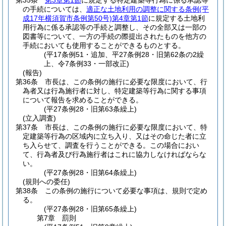
第35条
第3章第1節
に規定する特定建築等行為に係る承認等
の手続については、
適正な土地利用の調整に関する条例
(平
成17年横須賀市条例第50号)
第4章第1節
に規定する土地利
用行為に係る承認等の手続と調整し、その全部又は一部の
図書等について、一方の手続の際提出されたものを他方の
手続においても使用することができるものとする。
(平17条例51・追加、平27条例28・旧第62条の2繰
上、令7条例33・一部改正)
(報告)
第36条
市長は、この条例の施行に必要な限度において、行
為者又は行為施行者に対し、特定建築等行為に関する事項
について報告を求めることができる。
(平27条例28・旧第63条繰上)
(立入調査)
第37条
市長は、この条例の施行に必要な限度において、特
定建築等行為の区域内に立ち入り、又はその命じた者に立
ち入らせて、調査を行うことができる。
この場合におい
て、行為者及び行為施行者はこれに協力しなければならな
い。
(平27条例28・旧第64条繰上)
(規則への委任)
第38条
この条例の施行について必要な事項は、規則で定め
る。
(平27条例28・旧第65条繰上)
第7章
罰則