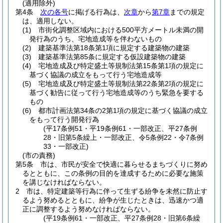
(適用除外)
第4条
次の各号
に掲げる行為は、
次章
から
第7章
までの規定
は、適用しない。
(1)
市街化調整区域内における500平方メートル未満の開
発行為のうち、宅地造成等を伴わないもの
(2)
建築基準法第18条第1項に規定する建築物の建築
(3)
建築基準法第85条に規定する仮設建築物の建築
(4)
宅地造成及び特定盛土等規制法第15条第1項の規定に
基づく協議の成立をもって行う宅地造成等
(5)
宅地造成及び特定盛土等規制法第22条第2項の規定に
基づく勧告に従って行う宅地造成等のうち緊急を要する
もの
(6)
都市計画法第34条の2第1項の規定に基づく協議の成立
をもって行う開発行為
(平17条例51・平19条例61・一部改正、平27条例
28・旧第5条繰上・一部改正、令5条例22・令7条例
33・一部改正)
(市の責務)
第5条
市は、市民が安全で快適に暮らせるまちづくりに努め
るとともに、この条例の目的を達成するために必要な施策
を講じなければならない。
2
市は、特定建築等行為に伴って生ずる紛争を未然に防止す
るよう努めるとともに、紛争が生じたときは、迅速かつ適
正に調整するよう努めなければならない。
(平19条例61・一部改正、平27条例28・旧第6条繰