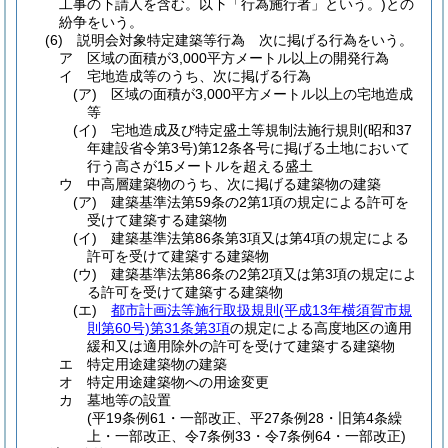
工事の下請人を含む。以下「行為施行者」という。)
との
紛争をいう。
(6)
説明会対象特定建築等行為 次に掲げる行為をいう。
ア
区域の面積が3,000平方メートル以上の開発行為
イ
宅地造成等のうち、次に掲げる行為
(ア)
区域の面積が3,000平方メートル以上の宅地造成
等
(イ)
宅地造成及び特定盛土等規制法施行規則
(昭和37
年建設省令第3号)
第12条各号に掲げる土地において
行う高さが15メートルを超える盛土
ウ
中高層建築物のうち、次に掲げる建築物の建築
(ア)
建築基準法第59条の2第1項の規定による許可を
受けて建築する建築物
(イ)
建築基準法第86条第3項又は第4項の規定による
許可を受けて建築する建築物
(ウ)
建築基準法第86条の2第2項又は第3項の規定によ
る許可を受けて建築する建築物
(エ)
都市計画法等施行取扱規則
(平成13年横須賀市規
則第60号)
第31条第3項
の規定による高度地区の適用
緩和又は適用除外の許可を受けて建築する建築物
エ
特定用途建築物の建築
オ
特定用途建築物への用途変更
カ
墓地等の設置
(平19条例61・一部改正、平27条例28・旧第4条繰
上・一部改正、令7条例33・令7条例64・一部改正)