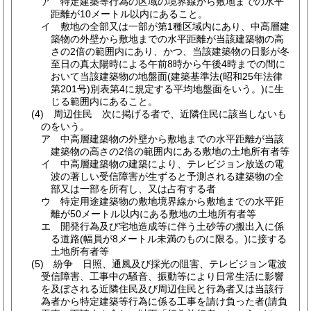
ア
特定建築等行為の区域の境界線から敷地までの水平
距離が10メートル以内にあること。
イ
敷地の全部又は一部が第1種区域内にあり、中高層建
築物の外壁から敷地までの水平距離が当該建築物の高
さの2倍の範囲内にあり、かつ、当該建築物の日影が冬
至日の真太陽時による午前8時から午後4時までの間に
おいて当該建築物の地盤面
(建築基準法
(昭和25年法律
第201号)
別表第4に規定する平均地盤面をいう。)
に生
じる範囲内にあること。
(4)
周辺住民 次に掲げる者で、近隣住民に該当しないも
のをいう。
ア
中高層建築物の外壁から敷地までの水平距離が当該
建築物の高さの2倍の範囲内にある敷地の土地所有者等
イ
中高層建築物の建築により、テレビジョン放送の電
波の著しい受信障害が生ずると予測される建築物の全
部又は一部を所有し、又は占有する者
ウ
特定用途建築物の敷地境界線から敷地までの水平距
離が50メートル以内にある敷地の土地所有者等
エ
開発行為及び宅地造成等に伴う土砂等の搬出入に係
る道路
(幅員が8メートル未満のものに限る。)
に接する
土地所有者等
(5)
紛争 日照、通風及び採光の阻害、テレビジョン電波
受信障害、工事中の騒音、振動等により日常生活に影響
を及ぼされる近隣住民及び周辺住民と行為者又は当該行
為者から特定建築等行為に係る工事を請け負った者
(請負