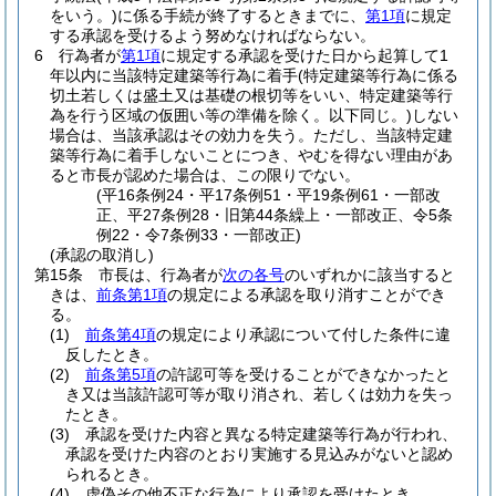
をいう。)
に係る手続が終了するときまでに、
第1項
に規定
する承認を受けるよう努めなければならない。
6
行為者が
第1項
に規定する承認を受けた日から起算して1
年以内に当該特定建築等行為に着手
(特定建築等行為に係る
切土若しくは盛土又は基礎の根切等をいい、特定建築等行
為を行う区域の仮囲い等の準備を除く。以下同じ。)
しない
場合は、当該承認はその効力を失う。
ただし、当該特定建
築等行為に着手しないことにつき、やむを得ない理由があ
ると市長が認めた場合は、この限りでない。
(平16条例24・平17条例51・平19条例61・一部改
正、平27条例28・旧第44条繰上・一部改正、令5条
例22・令7条例33・一部改正)
(承認の取消し)
第15条
市長は、行為者が
次の各号
のいずれかに該当すると
きは、
前条第1項
の規定による承認を取り消すことができ
る。
(1)
前条第4項
の規定により承認について付した条件に違
反したとき。
(2)
前条第5項
の許認可等を受けることができなかったと
き又は当該許認可等が取り消され、若しくは効力を失っ
たとき。
(3)
承認を受けた内容と異なる特定建築等行為が行われ、
承認を受けた内容のとおり実施する見込みがないと認め
られるとき。
(4)
虚偽その他不正な行為により承認を受けたとき。