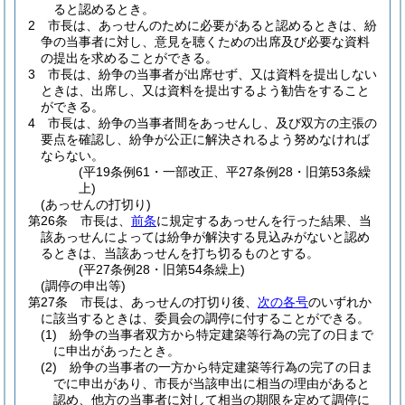
ると認めるとき。
2
市長は、あっせんのために必要があると認めるときは、紛
争の当事者に対し、意見を聴くための出席及び必要な資料
の提出を求めることができる。
3
市長は、紛争の当事者が出席せず、又は資料を提出しない
ときは、出席し、又は資料を提出するよう勧告をすること
ができる。
4
市長は、紛争の当事者間をあっせんし、及び双方の主張の
要点を確認し、紛争が公正に解決されるよう努めなければ
ならない。
(平19条例61・一部改正、平27条例28・旧第53条繰
上)
(あっせんの打切り)
第26条
市長は、
前条
に規定するあっせんを行った結果、当
該あっせんによっては紛争が解決する見込みがないと認め
るときは、当該あっせんを打ち切るものとする。
(平27条例28・旧第54条繰上)
(調停の申出等)
第27条
市長は、あっせんの打切り後、
次の各号
のいずれか
に該当するときは、委員会の調停に付することができる。
(1)
紛争の当事者双方から特定建築等行為の完了の日まで
に申出があったとき。
(2)
紛争の当事者の一方から特定建築等行為の完了の日ま
でに申出があり、市長が当該申出に相当の理由があると
認め、他方の当事者に対して相当の期限を定めて調停に