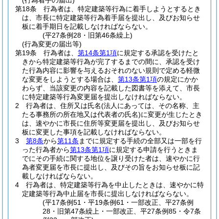
(行為着手の届出)
第18条
行為者は、特定建築等行為に着手しようとするとき
は、市長に特定建築等行為着手届を提出し、及びお知らせ
板に着手期日を記載しなければならない。
(平27条例28・旧第46条繰上)
(行為変更の届出等)
第19条
行為者は、
第14条第1項
に規定する承認を受けたと
きから特定建築等行為が完了するまでの間に、承認を受け
た行為内容に影響を与えるおそれのない規則で定める軽微
な変更をしようとする場合は、
第13条第1項
の規定にかか
わらず、当該変更の内容を記載した図書等を添えて、市長
に特定建築等行為変更届を提出しなければならない。
2
行為者は、住所又は氏名
(法人にあっては、その名称、主
たる事務所の所在地又は代表者の氏名)
に変更が生じたとき
は、速やかに市長に住所等変更届を提出し、及びお知らせ
板に変更した事項を記載しなければならない。
3
第8条
から
第11条
までに規定する手続の全部又は一部を行
った行為者から
第13条第1項
に規定する申請を行うときま
でにその手続に関する地位を譲り受けた者は、速やかに行
為者変更届を市長に提出し、及びその旨をお知らせ板に記
載しなければならない。
4
行為者は、特定建築等行為を中止したときは、速やかに特
定建築等行為中止届を市長に提出しなければならない。
(平17条例51・平19条例61・一部改正、平27条例
28・旧第47条繰上・一部改正、平27条例85・令7条