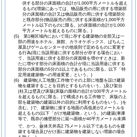
供する部分の床面積の合計が1,000平方メートルを超え
るもの
(増築にあっては、物品販売の用に供する増築部
分の床面積の合計又は物品販売の用に供する増築部分
と既存部分
(物品販売の用に供する床面積が1,000平方
メートル以下のものに限る。)
の床面積の合計が1,000
平方メートルを超えるものに限る。)
(5)
第1種区域内において現に存する建築物の全部又は一
部の用途をホテル、旅館、カラオケボックス、ぱちんこ
屋及びゲームセンターその他規則で定めるものに変更す
る行為
(現に当該用途に供する部分が存する場合におい
て、当該用途に供する部分の床面積を増やすときは、新
たに増やす部分の床面積の合計が現に当該用途に供する
部分の床面積の5分の1以上であるものに限る。以下「特
定用途建築物への用途変更」という。)
(6)
建築物
(人工地盤
(工作物でその上部に地盤を設け建築
物を建築することを目的とするものをいう。)
及び架台
(柱又は壁及び床版
(床版の面積の合計が100平方メートル
を超えるものに限る。)
で構成される工作物で、床版の上
部を建築物の建築以外の目的に利用するものをいう。)
を
含む。)
で、建築物に接する地面の高低差が2メートルを
超えるもの
(以下「がけ地建築物」という。)
の建築
(車庫
等で、既存の擁壁部分に延べ面積が40平方メートル未満
く
で、かつ、
体天井高2.75メートル以下であるものを建
躯
築する場合及びがけ面に建築物を建築しない増築の場合