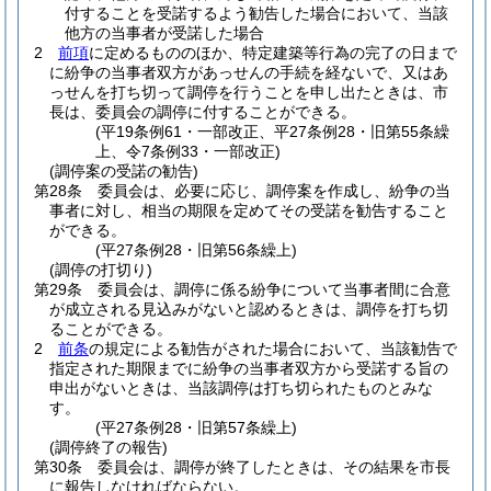
付することを受諾するよう勧告した場合において、当該
他方の当事者が受諾した場合
2
前項
に定めるもののほか、特定建築等行為の完了の日まで
に紛争の当事者双方があっせんの手続を経ないで、又はあ
っせんを打ち切って調停を行うことを申し出たときは、市
長は、委員会の調停に付することができる。
(平19条例61・一部改正、平27条例28・旧第55条繰
上、令7条例33・一部改正)
(調停案の受諾の勧告)
第28条
委員会は、必要に応じ、調停案を作成し、紛争の当
事者に対し、相当の期限を定めてその受諾を勧告すること
ができる。
(平27条例28・旧第56条繰上)
(調停の打切り)
第29条
委員会は、調停に係る紛争について当事者間に合意
が成立される見込みがないと認めるときは、調停を打ち切
ることができる。
2
前条
の規定による勧告がされた場合において、当該勧告で
指定された期限までに紛争の当事者双方から受諾する旨の
申出がないときは、当該調停は打ち切られたものとみな
す。
(平27条例28・旧第57条繰上)
(調停終了の報告)
第30条
委員会は、調停が終了したときは、その結果を市長
に報告しなければならない。