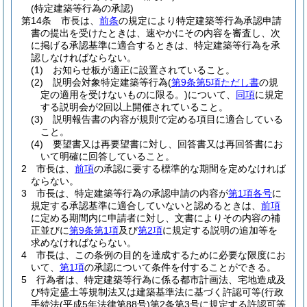
(特定建築等行為の承認)
第14条
市長は、
前条
の規定により特定建築等行為承認申請
書の提出を受けたときは、速やかにその内容を審査し、次
に掲げる承認基準に適合するときは、特定建築等行為を承
認しなければならない。
(1)
お知らせ板が適正に設置されていること。
(2)
説明会対象特定建築等行為
(
第9条第5項ただし書
の規
定の適用を受けないものに限る。)
について、
同項
に規定
する説明会が2回以上開催されていること。
(3)
説明報告書の内容が規則で定める項目に適合している
こと。
(4)
要望書又は再要望書に対し、回答書又は再回答書にお
いて明確に回答していること。
2
市長は、
前項
の承認に要する標準的な期間を定めなければ
ならない。
3
市長は、特定建築等行為の承認申請の内容が
第1項各号
に
規定する承認基準に適合していないと認めるときは、
前項
に定める期間内に申請者に対し、文書によりその内容の補
正並びに
第9条第1項
及び
第2項
に規定する説明の追加等を
求めなければならない。
4
市長は、この条例の目的を達成するために必要な限度にお
いて、
第1項
の承認について条件を付することができる。
5
行為者は、特定建築等行為に係る都市計画法、宅地造成及
び特定盛土等規制法又は建築基準法に基づく許認可等
(行政
手続法
(平成5年法律第88号)
第2条第3号に規定する許認可等