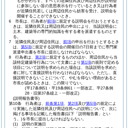
もかかわらず、すべての近隣住民及び周辺住民が説明会
に参加しない旨の意思表示を行っているとき又は行為者
が近隣住民若しくは周辺住民から妨害を受け、説明会を
開催することができないとき。
6
市長は、行為者が
前項
に規定する説明会を行おうとすると
きは、近隣住民又は周辺住民の申出により、当該説明会に
土木、建築等の専門的知識を有する者を派遣するものとす
る。
7
近隣住民及び周辺住民は、
前項
の申出を行おうとするとき
は、
第5項
に規定する説明会の開催日の7日前までに専門家
派遣申出書を市長に提出しなければならない。
8
行為者は、
第2項
に規定するもののほか、周辺住民から当
該特定建築等行為について文書により
第1項
の規則で定める
項目について説明を求められた場合は、当該説明を求めた
者に対して直接説明を行わなければならない。
ただし、直
接説明できないことについて、やむを得ない理由があると
市長が認めるときは、この限りでない。
(平17条例51・平19条例61・一部改正、平27条例
28・旧第37条繰上・一部改正)
(説明報告書等)
第10条
行為者は、
前条第1項
、
第2項
及び
第5項
の規定によ
り実施した近隣住民及び周辺住民への説明について、次に
掲げる事項を記載した報告書
(以下「説明報告書」とい
う。)
を市長に提出しなければならない。
(1)
説明の実施日