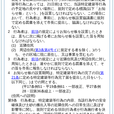
築等行為にあっては、21日前)
までに、当該特定建築等行為
の予定地の見やすい場所に、規則で定める標識
(以下「お知
らせ板」という。)
を設置しなければならない。
この場合に
おいて、行為者は、事前に、お知らせ板設置協議書に規則
で定める図書を添えて市長に提出し、協議しなければなら
ない。
2
行為者は、
前項
の規定によりお知らせ板を設置したとき
は、直ちに次に掲げる者にお知らせ板を設置した旨を周知
しなければならない。
(1)
近隣住民
(2)
周辺住民
(
第3条第4号イ
に規定する者を除く。)
のう
ち、その区域に現に居住し、又は事業を営むもの
3
行為者は、
前項
の規定により近隣住民及び周辺住民に対し
周知したときは、速やかに規則で定める図書を添えて、そ
の旨を市長に報告しなければならない。
4
お知らせ板の設置期間は、特定建築等行為の完了の日
(
第
21条
に定める特定建築等行為完了届を提出した日をいう。
以下同じ。)
までの間とする。
(平17条例51・平19条例61・一部改正、平27条例
28・旧第36条繰上・一部改正)
(住民への説明)
第9条
行為者は、特定建築等行為の内容、当該行為中の安全
確保及び土砂の搬出入等の近隣住民への日常生活に及ぼす
影響等に関し、規則で定める項目
(行為者が行為施行者を決