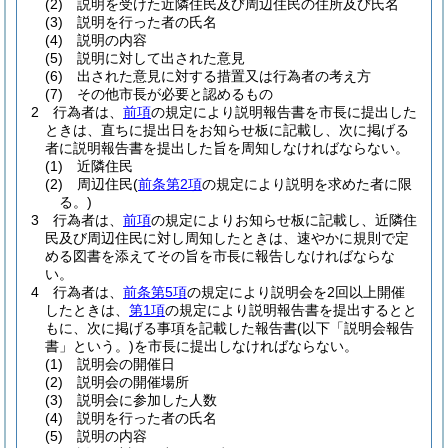
(2)
説明を受けた近隣住民及び周辺住民の住所及び氏名
(3)
説明を行った者の氏名
(4)
説明の内容
(5)
説明に対して出された意見
(6)
出された意見に対する措置又は行為者の考え方
(7)
その他市長が必要と認めるもの
2
行為者は、
前項
の規定により説明報告書を市長に提出した
ときは、直ちに提出日をお知らせ板に記載し、次に掲げる
者に説明報告書を提出した旨を周知しなければならない。
(1)
近隣住民
(2)
周辺住民
(
前条第2項
の規定により説明を求めた者に限
る。)
3
行為者は、
前項
の規定によりお知らせ板に記載し、近隣住
民及び周辺住民に対し周知したときは、速やかに規則で定
める図書を添えてその旨を市長に報告しなければならな
い。
4
行為者は、
前条第5項
の規定により説明会を2回以上開催
したときは、
第1項
の規定により説明報告書を提出するとと
もに、次に掲げる事項を記載した報告書
(以下「説明会報告
書」という。)
を市長に提出しなければならない。
(1)
説明会の開催日
(2)
説明会の開催場所
(3)
説明会に参加した人数
(4)
説明を行った者の氏名
(5)
説明の内容