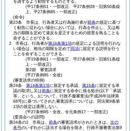
を講ずるよう勧告するものとする。
(平17条例51・一部改正、平27条例28・旧第50条繰
上、平27条例85・一部改正)
(命令)
第23条
市長は、行為者又は行為施行者が
前条
の規定に基づ
く勧告に従わない場合においては、行為を停止し、又は相
当の期限を定めて違反を是正するための措置を執ることを
命ずることができる。
2
市長は、行為者が
第16条第1項
の規定による説明を行わな
い場合は、相当の期限を定めて
同項
に規定する説明を行う
ことを命ずることができる。
(平19条例61・一部改正、平27条例28・旧第51条繰
上・一部改正)
第2節
審査請求
(平27条例85・全改)
(審査請求の特例)
第24条
第14条第1項
に規定する承認、
第15条
に規定する承
認の取消し又は
前条
に規定する命令に係る処分
(以下「承認
等」という。)
について、行政不服審査法
(平成26年法律第
68号)
に基づいてされた審査請求については、同法第9条第
1項の規定は適用しない。
(平27条例85・全改、令元条例17・一部改正)
(委員会への諮問)
第24条の2
市長は、
前条
の審査請求がされたときは、
次の
各号
のいずれかに該当する場合を除き、行政不服審査法第9