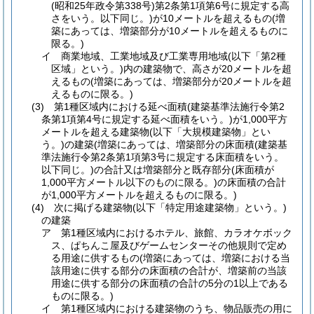
(昭和25年政令第338号)
第2条第1項第6号に規定する高
さをいう。以下同じ。)
が10メートルを超えるもの
(増
築にあっては、増築部分が10メートルを超えるものに
限る。)
イ
商業地域、工業地域及び工業専用地域
(以下「第2種
区域」という。)
内の建築物で、高さが20メートルを超
えるもの
(増築にあっては、増築部分が20メートルを超
えるものに限る。)
(3)
第1種区域内における延べ面積
(建築基準法施行令第2
条第1項第4号に規定する延べ面積をいう。)
が1,000平方
メートルを超える建築物
(以下「大規模建築物」とい
う。)
の建築
(増築にあっては、増築部分の床面積
(建築基
準法施行令第2条第1項第3号に規定する床面積をいう。
以下同じ。)
の合計又は増築部分と既存部分
(床面積が
1,000平方メートル以下のものに限る。)
の床面積の合計
が1,000平方メートルを超えるものに限る。)
(4)
次に掲げる建築物
(以下「特定用途建築物」という。)
の建築
ア
第1種区域内におけるホテル、旅館、カラオケボック
ス、ぱちんこ屋及びゲームセンターその他規則で定め
る用途に供するもの
(増築にあっては、増築における当
該用途に供する部分の床面積の合計が、増築前の当該
用途に供する部分の床面積の合計の5分の1以上である
ものに限る。)
イ
第1種区域内における建築物のうち、物品販売の用に