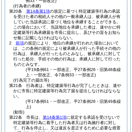
例33・一部改正)
(行為者の承継)
第20条
第14条第1項
の規定に基づく特定建築等行為の承認
を受けた者の相続人その他の一般承継人は、被承継人が有
していた当該承認に基づく地位を承継することができる。
この場合において、当該地位を承継した者は、速やかに特
定建築等行為承継届を市長に提出し、及びその旨をお知ら
せ板に記載しなければならない。
2
前項
の規定により、地位の承継が行われた場合において
は、この条例の規定により被承継人が行った手続その他の
行為は、承継人が行ったものとみなし、被承継人に対して
行った処分、手続その他の行為は、承継人に対して行った
ものとみなす。
(平19条例61・一部改正、平27条例28・旧第48条繰
上・一部改正、令7条例33・一部改正)
(行為完了の届出等)
第21条
行為者は、特定建築等行為が完了したときは、速や
かに市長に特定建築等行為完了届を提出しなければならな
い。
(平17条例51・一部改正、平27条例28・旧第49条繰
上)
(勧告)
第22条
市長は、
第14条第1項
に規定する承認を受けないで
特定建築等行為に着手した行為者又は行為施行者に対し
て、行為を停止し、又は違反を是正するために必要な措置