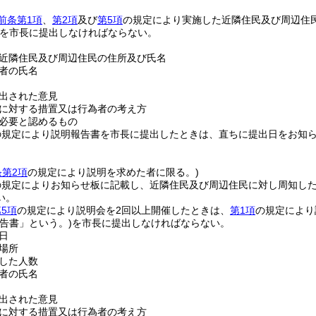
前条第1項
、
第2項
及び
第5項
の規定により実施した近隣住民及び周辺住
を市長に提出しなければならない。
近隣住民及び周辺住民の住所及び氏名
者の氏名
出された意見
に対する措置又は行為者の考え方
必要と認めるもの
の規定により説明報告書を市長に提出したときは、直ちに提出日をお知
。
条第2項
の規定により説明を求めた者に限る。)
の規定によりお知らせ板に記載し、近隣住民及び周辺住民に対し周知し
い。
5項
の規定により説明会を2回以上開催したときは、
第1項
の規定により
告書」という。)
を市長に提出しなければならない。
日
場所
した人数
者の氏名
出された意見
に対する措置又は行為者の考え方