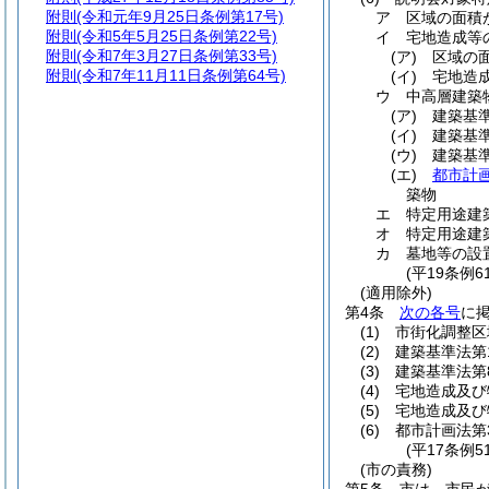
附則
(令和元年9月25日条例第17号)
ア
区域の面積が
附則
(令和5年5月25日条例第22号)
イ
宅地造成等
附則
(令和7年3月27日条例第33号)
(ア)
区域の面
附則
(令和7年11月11日条例第64号)
(イ)
宅地造
ウ
中高層建築
(ア)
建築基
(イ)
建築基
(ウ)
建築基
(エ)
都市計
築物
エ
特定用途建
オ
特定用途建
カ
墓地等の設
(平19条例
(適用除外)
第4条
次の各号
に
(1)
市街化調整区
(2)
建築基準法第
(3)
建築基準法第
(4)
宅地造成及び
(5)
宅地造成及び
(6)
都市計画法第
(平17条例
(市の責務)