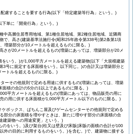
に配慮することを要する行為
(以下「特定建築等行為」という。)
(以下単に「開発行為」という。)
2種中高層住居専用地域、第1種住居地域、第2種住居地域、近隣商
物で、高さ
(建築基準法施行令
(昭和25年政令第338号)
第2条第1項
は、増築部分が10メートルを超えるものに限る。)
高さが20メートルを超えるもの
(増築にあっては、増築部分が20メ
積をいう。)
が1,000平方メートルを超える建築物
(以下「大規模建築
項第3号に規定する床面積をいう。以下同じ。)
の合計又は増築部分と
方メートルを超えるものに限る。)
ンターその他規則で定める用途に供するもの
(増築にあっては、増築
面積の合計の5分の1以上であるものに限る。)
000平方メートルを超えるもの
(増築にあっては、物品販売の用に
販売の用に供する床面積が1,000平方メートル以下のものに限る。)
オケボックス、ぱちんこ屋及びゲームセンターその他規則で定める
する部分の床面積を増やすときは、新たに増やす部分の床面積の合
途建築物への用途変更」という。)
ものをいう。)
及び架台
(柱又は壁及び床版
(床版の面積の合計が100
以外の目的に利用するものをいう。)
を含む。)
で、建築物に接する