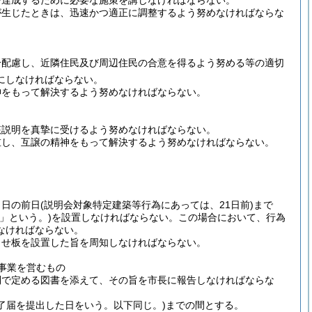
を達成するために必要な施策を講じなければならない。
が生じたときは、迅速かつ適正に調整するよう努めなければならな
分配慮し、近隣住民及び周辺住民の合意を得るよう努める等の適切
にしなければならない。
神をもって解決するよう努めなければならない。
該説明を真摯に受けるよう努めなければならない。
重し、互譲の精神をもって解決するよう努めなければならない。
う日の前日
(説明会対象特定建築等行為にあっては、21日前)
まで
」という。)
を設置しなければならない。
この場合において、行為
なければならない。
らせ板を設置した旨を周知しなければならない。
事業を営むもの
則で定める図書を添えて、その旨を市長に報告しなければならな
了届を提出した日をいう。以下同じ。)
までの間とする。