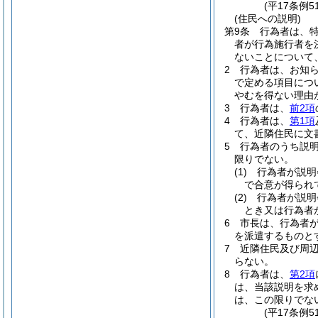
(平17条例
(住民への説明)
第9条
行為者は、
者が行為施行者を
ないことについて
2
行為者は、お知ら
で定める項目につ
やむを得ない理由
3
行為者は、
前2項
4
行為者は、
第1項
て、近隣住民に文
5
行為者のうち説
限りでない。
(1)
行為者が説明
で合意が得られ
(2)
行為者が説明
とき又は行為者
6
市長は、行為者
を派遣するものと
7
近隣住民及び周
らない。
8
行為者は、
第2項
は、当該説明を求
は、この限りでな
(平17条例