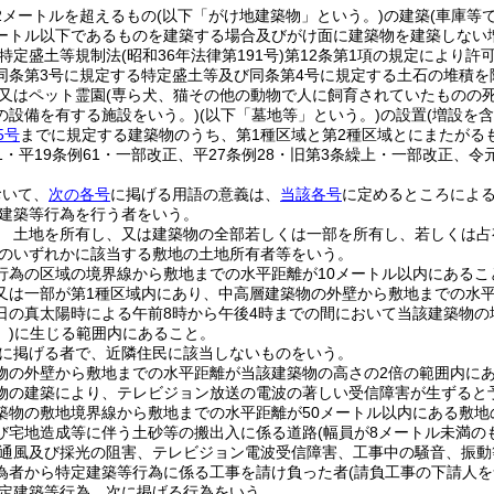
2メートルを超えるもの
(以下「がけ地建築物」という。)
の建築
(車庫等
5メートル以下であるものを建築する場合及びがけ面に建築物を建築しない
特定盛土等規制法
(昭和36年法律第191号)
第12条第1項の規定により許
同条第3号に規定する特定盛土等及び同条第4号に規定する土石の堆積を
又はペット霊園
(専ら犬、猫その他の動物で人に飼育されていたものの
の設備を有する施設をいう。)
(以下「墓地等」という。)
の設置
(増設を含
5号
までに規定する建築物のうち、第1種区域と第2種区域とにまたがる
51・平19条例61・一部改正、平27条例28・旧第3条繰上・一部改正、令元
おいて、
次の各号
に掲げる用語の意義は、
当該各号
に定めるところによ
建築等行為を行う者をいう。
 土地を所有し、又は建築物の全部若しくは一部を所有し、若しくは占
のいずれかに該当する敷地の土地所有者等をいう。
行為の区域の境界線から敷地までの水平距離が10メートル以内にあるこ
又は一部が第1種区域内にあり、中高層建築物の外壁から敷地までの水
日の真太陽時による午前8時から午後4時までの間において当該建築物の
。)
に生じる範囲内にあること。
に掲げる者で、近隣住民に該当しないものをいう。
物の外壁から敷地までの水平距離が当該建築物の高さの2倍の範囲内に
物の建築により、テレビジョン放送の電波の著しい受信障害が生ずると
築物の敷地境界線から敷地までの水平距離が50メートル以内にある敷地
び宅地造成等に伴う土砂等の搬出入に係る道路
(幅員が8メートル未満の
通風及び採光の阻害、テレビジョン電波受信障害、工事中の騒音、振動
為者から特定建築等行為に係る工事を請け負った者
(請負工事の下請人
定建築等行為 次に掲げる行為をいう。