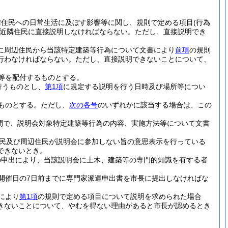
隣住民への日常生活に及ぼす影響等に関し、規則で定める項目
(行為
近隣住民に直接説明しなければならない。
ただし、直接説明でき
に周辺住民から当該特定建築等行為について文書により
前項
の規則
行わなければならない。
ただし、直接説明できないことについて、
等を配付するものとする。
行うものとし、
第1項
に規定する説明を行う日時及び場所等につい
ものとする。
ただし、
次の各号
のいずれかに該当する場合は、この
間で、説明会対象特定建築等行為の内容、実施方法等について文書
民及び周辺住民が説明会に参加しない旨の意思表示を行っている
できないとき。
の申出により、当該説明会に土木、建築等の専門的知識を有する者
開催日の7日前までに専門家派遣申出書を市長に提出しなければな
により
第1項
の規則で定める項目について説明を求められた場合
きないことについて、やむを得ない理由があると市長が認めるとき