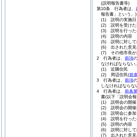
(説明報告書等)
第10条
行為者は、
報告書」という。)
(1)
説明の実施日
(2)
説明を受けた
(3)
説明を行った
(4)
説明の内容
(5)
説明に対して
(6)
出された意見
(7)
その他市長が
2
行為者は、
前項
なければならない
(1)
近隣住民
(2)
周辺住民
(
前
3
行為者は、
前項
しなければならな
4
行為者は、
前条第
書
(以下「説明会報
(1)
説明会の開催
(2)
説明会の開催
(3)
説明会に参加
(4)
説明を行った
(5)
説明の内容
(6)
説明に対して
(7)
出された意見