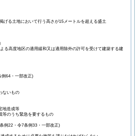
に掲げる土地において行う高さが15メートルを超える盛土
物
による高度地区の適用緩和又は適用除外の許可を受けて建築する建
条例64・一部改正)
わないもの
宅地造成等
成等のうち緊急を要するもの
条例22・令7条例33・一部改正)