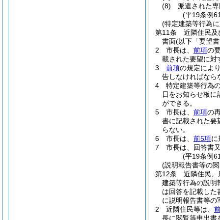
(8)
派遣された専
(平19条例
(特定建築等行為に
第11条
近隣住民及
書面
(以下「要望書
2
市長は、
前項
の
載された要望に対
3
前項
の規定によ
告しなければなら
4
特定建築等行為
日をお知らせ板に
ができる。
5
市長は、
前項
の
書に記載された要
らない。
6
市長は、
前5項
に
7
市長は、回答書
(平19条例
(説明報告書等の閲
第12条
近隣住民、
建築等行為の説明
は回答を記載した
に説明報告書等の
2
近隣住民等は、
長に閲覧等申出書