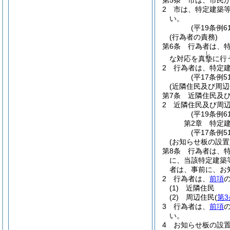
第5条
市は、市民
2
市は、特定建築
い。
(平19条例
(行為者の責務)
第6条
行為者は、
し
な対応を真
に行
摯
2
行為者は、特定
(平17条例
(近隣住民及び周辺
第7条
近隣住民及
2
近隣住民及び周
(平19条例
第2章
特定
(平17条例
(お知らせ板の設置
第8条
行為者は、
に、当該特定建築
者は、事前に、お
2
行為者は、
前項
(1)
近隣住民
(2)
周辺住民
(
第3
3
行為者は、
前項
い。
4
お知らせ板の設