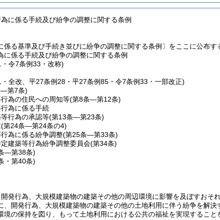
行為に係る手続及び紛争の調整に関する条例
に係る基準及び手続き並びに紛争の調整に関する条例〕をここに公布す
為に係る手続及び紛争の調整に関する条例
1・令7条例33・改称)
51・全改、平27条例28・平27条例85・令7条例33・一部改正)
条―第7条)
等行為の住民への周知等
(第8条―第12条)
等行為に係る手続
築等行為の承認等
(第13条―第23条)
求
(第24条―第24条の4)
等行為に係る紛争調整
(第25条―第33条)
特定建築等行為紛争調整委員会
(第34条)
5条―第38条)
9条・第40条)
、開発行為、大規模建築物の建築その他の周辺環境に影響を及ぼすおそ
に、開発行為、大規模建築物の建築その他の土地利用に伴う紛争を解決
環境の保持を図り、もって土地利用における公共の福祉を実現すること