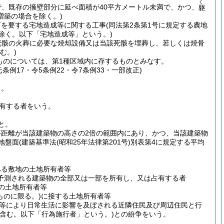
く
で、既存の擁壁部分に延べ面積が40平方メートル未満で、かつ、
躯
増築の場合を除く。)
可を要する宅地造成等に関する工事
(同法第2条第1号に規定する農地
除く。以下「宅地造成等」という。)
死骸の火葬に必要な焼却設備又は当該死骸を埋葬し、若しくは焼骨
む。)
ものについては、第1種区域内に存するものとみなす。
条例17・令5条例22・令7条例33・一部改正)
る。
有する者をいう。
と。
平距離が当該建築物の高さの2倍の範囲内にあり、かつ、当該建築物
地盤面
(建築基準法
(昭和25年法律第201号)
別表第4に規定する平均
ある敷地の土地所有者等
予測される建築物の全部又は一部を所有し、又は占有する者
の土地所有者等
ものに限る。)
に接する土地所有者等
等により日常生活に影響を及ぼされる近隣住民及び周辺住民と行
を含む。以下「行為施行者」という。)
との紛争をいう。