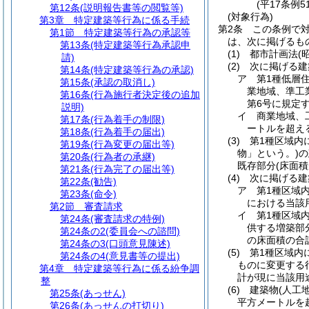
(平17条例
第12条
(説明報告書等の閲覧等)
(対象行為)
第3章
特定建築等行為に係る手続
第2条
この条例で
第1節
特定建築等行為の承認等
は、次に掲げるも
第13条
(特定建築等行為承認申
(1)
都市計画法
(
請)
(2)
次に掲げる建
第14条
(特定建築等行為の承認)
ア
第1種低層
第15条
(承認の取消し)
業地域、準工
第16条
(行為施行者決定後の追加
第6号に規定
説明)
イ
商業地域、
第17条
(行為着手の制限)
ートルを超え
第18条
(行為着手の届出)
(3)
第1種区域内
第19条
(行為変更の届出等)
物」という。)
の
第20条
(行為者の承継)
既存部分
(床面積
第21条
(行為完了の届出等)
(4)
次に掲げる建
第22条
(勧告)
ア
第1種区域
第23条
(命令)
における当該
第2節
審査請求
イ
第1種区域
第24条
(審査請求の特例)
供する増築部
第24条の2
(委員会への諮問)
の床面積の合計
第24条の3
(口頭意見陳述)
(5)
第1種区域内
第24条の4
(意見書等の提出)
ものに変更する
第4章
特定建築等行為に係る紛争調
計が現に当該用
整
(6)
建築物
(人工
第25条
(あっせん)
平方メートルを
第26条
(あっせんの打切り)