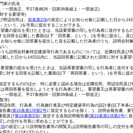
門家の氏名
61・一部改正、平27条例28・旧第38条繰上・一部改正)
対する要望等)
び周辺住民は、
前条第2項
の規定によりお知らせ板に記載した日から14
」という。)
を市長に提出することができる。
要望書の提出を受けたときは、当該要望書の写しを行為者に送付するも
する回答を記載した書面
(以下「回答書」という。)
を市長に提出し、及
りお知らせ板に回答書を提出した旨を記載した行為者のうち、説明会対
ない。
のうち説明会対象特定建築等行為であるものについては、近隣住民及び
記載した日から14日以内に、当該回答書に記載された回答に対する要望
再要望書の提出を受けたときは、当該再要望書の写しを行為者に送付す
望に対する回答を記載した書面
(以下「再回答書」という。)
を市長に提
規定するもののほか、特に必要と認める場合は近隣住民、周辺住民及び
又は再回答書を提出しようとする行為者に対し、要望書又は再要望書の
61・一部改正、平27条例28・旧第39条繰上・一部改正)
覧等)
周辺住民、行為者、行為施行者及び特定建築等行為の設計者
(以下本条
報告書
(
第10条第1項第2号
に規定するものを除く。)
、説明会報告書、要
書面及び
第16条第3項
に規定する追加説明報告書
(
第10条第1項第2号
に規
写しの交付を市長に求めることができる。
前項
の規定により説明報告書等の閲覧又は説明報告書等の写しの交付を
を提出しなければならない。