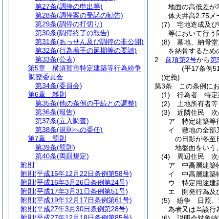
第27条
(調停の申出等)
地面の高低差が
第28条
(調停案の受諾の勧告)
体天井高2.7
第29条
(調停の打切り)
(7)
宅地造成及び
第30条
(調停終了の報告)
等において行う
第31条
(あっせん及び調停の非公開)
(8)
墓地、納骨堂
第32条
(行為着手の延期等の要請)
を納骨するため
第33条
(公表)
2
前項第2号
から
第
第5章
横須賀市特定建築等行為紛争
(平17条例
調整委員会
(定義)
第34条
(委員会)
第3条
この条例に
第6章
雑則
(1)
行為者 特定
第35条
(他の条例の手続との調整)
(2)
土地所有者等
第36条
(報告)
(3)
近隣住民 次
第37条
(立入調査)
ア
特定建築等
第38条
(規則への委任)
イ
敷地の全部
第7章
罰則
の日影が冬至
第39条
(罰則)
地盤面をいう
第40条
(両罰規定)
(4)
周辺住民 次
附則
ア
中高層建築
附則
(平成15年12月22日条例第58号)
イ
中高層建築
附則
(平成16年3月26日条例第24号)
ウ
特定用途建
附則
(平成17年3月31日条例第51号)
エ
開発行為及
附則
(平成19年12月17日条例第61号)
(5)
紛争 日照、
附則
(平成27年3月30日条例第28号)
為者又は当該行
附則
(平成27年12月18日条例第85号)
(6)
説明会対象特