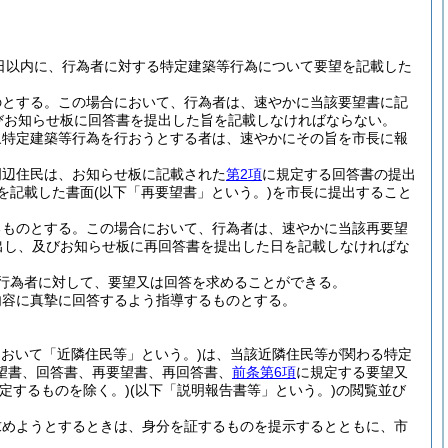
日以内に、行為者に対する特定建築等行為について要望を記載した
のとする。
この場合において、行為者は、速やかに当該要望書に記
びお知らせ板に回答書を提出した旨を記載しなければならない。
象特定建築等行為を行おうとする者は、速やかにその旨を市長に報
周辺住民は、お知らせ板に記載された
第2項
に規定する回答書の提出
を記載した書面
(以下「再要望書」という。)
を市長に提出すること
るものとする。
この場合において、行為者は、速やかに当該再要望
出し、及びお知らせ板に再回答書を提出した日を記載しなければな
行為者に対して、要望又は回答を求めることができる。
内容に真摯に回答するよう指導するものとする。
において「近隣住民等」という。)
は、当該近隣住民等が関わる特定
望書、回答書、再要望書、再回答書、
前条第6項
に規定する要望又
定するものを除く。)
(以下「説明報告書等」という。)
の閲覧並び
求めようとするときは、身分を証するものを提示するとともに、市