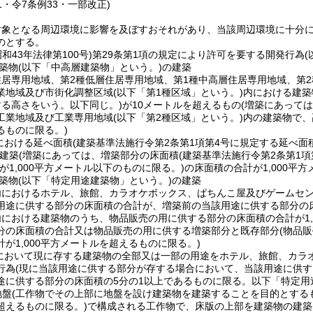
51・令7条例33・一部改正)
対象となる周辺環境に影響を及ぼすおそれがあり、当該周辺環境に十分
のとする。
昭和43年法律第100号)
第29条第1項の規定により許可を要する開発行為
築物
(以下「中高層建築物」という。)
の建築
住居専用地域、第2種低層住居専用地域、第1種中高層住居専用地域、第
業地域及び市街化調整区域
(以下「第1種区域」という。)
内における建築
する高さをいう。以下同じ。)
が10メートルを超えるもの
(増築にあって
工業地域及び工業専用地域
(以下「第2種区域」という。)
内の建築物で、
るものに限る。)
における延べ面積
(建築基準法施行令第2条第1項第4号に規定する延べ面
建築
(増築にあっては、増築部分の床面積
(建築基準法施行令第2条第1
が1,000平方メートル以下のものに限る。)
の床面積の合計が1,000平
築物
(以下「特定用途建築物」という。)
の建築
内におけるホテル、旅館、カラオケボックス、ぱちんこ屋及びゲームセ
用途に供する部分の床面積の合計が、増築前の当該用途に供する部分の床
内における建築物のうち、物品販売の用に供する部分の床面積の合計が1,
分の床面積の合計又は物品販売の用に供する増築部分と既存部分
(物品
が1,000平方メートルを超えるものに限る。)
において現に存する建築物の全部又は一部の用途をホテル、旅館、カラ
行為
(現に当該用途に供する部分が存する場合において、当該用途に供
途に供する部分の床面積の5分の1以上であるものに限る。以下「特定用
地盤
(工作物でその上部に地盤を設け建築物を建築することを目的とする
超えるものに限る。)
で構成される工作物で、床版の上部を建築物の建築