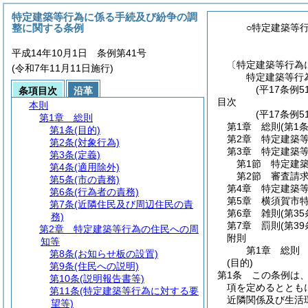
特定建築等行為に係る手続及び紛争の調
整に関する条例
○特定建築等
平成14年10月1日 条例第41号
〔特定建築等行為
(令和7年11月11日施行)
特定建築等行
(平17条例5
条項目次
沿革
目次
本則
(平17条例
第1章
総則
第1章
総則
(第1
第1条
(目的)
第2章
特定建築
第2条
(対象行為)
第3章
特定建築
第3条
(定義)
第1節
特定建
第4条
(適用除外)
第2節
審査請
第5条
(市の責務)
第4章
特定建築
第6条
(行為者の責務)
第5章
横須賀市
第7条
(近隣住民及び周辺住民の責
第6章
雑則
(第3
務)
第7章
罰則
(第3
第2章
特定建築等行為の住民への周
附則
知等
第1章
総則
第8条
(お知らせ板の設置)
(目的)
第9条
(住民への説明)
第1条
この条例は
第10条
(説明報告書等)
項を定めるととも
第11条
(特定建築等行為に対する要
近隣関係及び生活
望等)