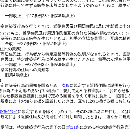
が安全で快適に暮らせるまちづくりに努めるとともに、この条例の目的
等行為に伴って生ずる紛争を未然に防止するよう努めるとともに、紛争
61・一部改正、平27条例28・旧第6条繰上)
特定建築等行為を行うときは、近隣住民及び周辺住民に及ぼす影響に十
うとともに、近隣住民及び周辺住民相互の良好な関係を損なわないよう
建築等行為に係る紛争が生じたときは、相手の立場を尊重し、互譲の精
51・全改、平27条例28・旧第7条繰上)
住民の責務)
び周辺住民は、行為者から特定建築等行為の説明がなされるときは、当
辺住民は、特定建築等行為に係る紛争が生じたときは、相手の立場を尊
61・一部改正、平27条例28・旧第8条繰上)
建築等行為の住民への周知等
51・旧第4章繰上)
)
特定建築等行為の周知を図るため、
次条
に規定する近隣住民に説明を行
等行為の予定地の見やすい場所に、規則で定める標識
(以下「お知らせ板
知らせ板設置協議書に規則で定める図書を添えて市長に提出し、協議し
の規定によりお知らせ板を設置したときは、直ちに次に掲げる者にお知
条第4号イ
に規定する者を除く。)
のうち、その区域に現に居住し、又は
の規定により近隣住民及び周辺住民に対し周知したときは、速やかに規
置期間は、特定建築等行為の完了の日
(
第21条
に定める特定建築等行為完