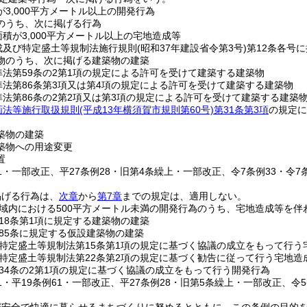
3,000平方メートル以上の開発行為
のうち、次に掲げる行為
積が3,000平方メートル以上の宅地造成等
成及び特定盛土等規制法施行規則
(昭和37年建設省令第3号)
第12条各号
物のうち、次に掲げる建築物の建築
準法第59条の2第1項の規定による許可を受けて建築する建築物
準法第86条第3項又は第4項の規定による許可を受けて建築する建築物
準法第86条の2第2項又は第3項の規定による許可を受けて建築する建築
画法等施行取扱規則
(平成13年横須賀市規則第60号)
第31条第3項
の規定
築物の建築
築物への用途変更
置
61・一部改正、平27条例28・旧第4条繰上・一部改正、令7条例33・令7
掲げる行為は、
次章
から
第7章
までの規定は、適用しない。
域内における500平方メートル未満の開発行為のうち、宅地造成等を伴
18条第1項に規定する建築物の建築
85条に規定する仮設建築物の建築
特定盛土等規制法第15条第1項の規定に基づく協議の成立をもって行う
特定盛土等規制法第22条第2項の規定に基づく勧告に従って行う宅地造
34条の2第1項の規定に基づく協議の成立をもって行う開発行為
51・平19条例61・一部改正、平27条例28・旧第5条繰上・一部改正、令5