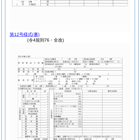
第12号様式
(裏)
(令4規則76・全改)