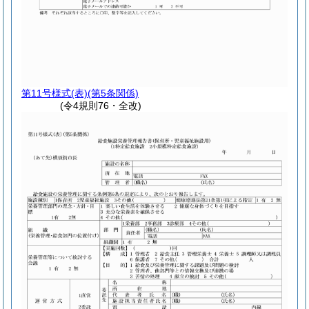
第11号様式
(表)(第5条関係)
(令4規則76・全改)