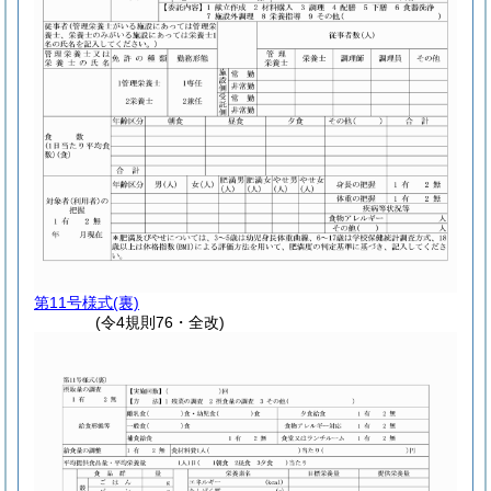
第11号様式
(裏)
(令4規則76・全改)