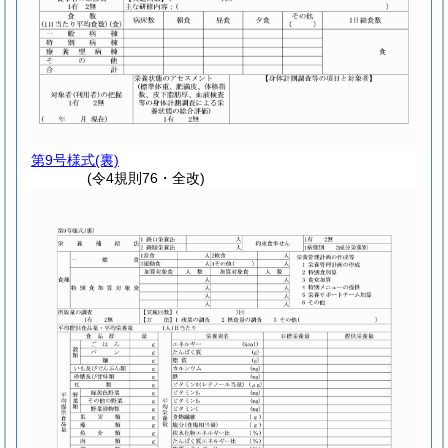
第9号様式
(裏)
(令4規則76・全改)