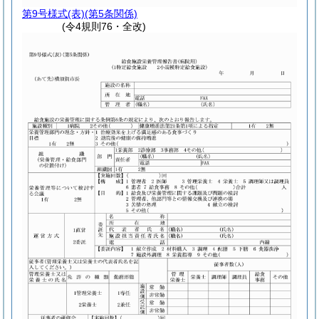
第9号様式
(表)(第5条関係)
(令4規則76・全改)