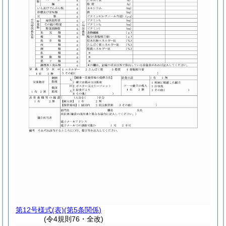
第12号様式
(表)(第5条関係)
(令4規則76・全改)