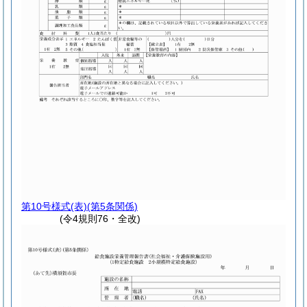
第10号様式
(表)(第5条関係)
(令4規則76・全改)