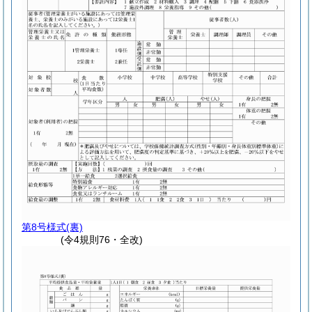
第8号様式
(裏)
(令4規則76・全改)