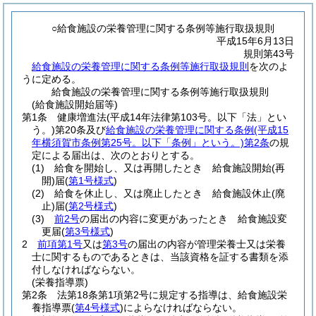
○給食施設の栄養管理に関する条例等施行取扱規則
平成15年6月13日
規則第43号
給食施設の栄養管理に関する条例等施行取扱規則
を次のよ
うに定める。
給食施設の栄養管理に関する条例等施行取扱規則
(給食施設開始届等)
第1条
健康増進法
(平成14年法律第103号。以下「法」とい
う。)
第20条及び
給食施設の栄養管理に関する条例
(平成15
年横須賀市条例第25号。以下「条例」という。)
第2条
の規
定による届出は、次のとおりとする。
(1)
給食を開始し、又は再開したとき 給食施設開始
(再
開)
届
(
第1号様式
)
(2)
給食を休止し、又は廃止したとき 給食施設休止
(廃
止)
届
(
第2号様式
)
(3)
前2号
の届出の内容に変更があったとき 給食施設変
更届
(
第3号様式
)
2
前項第1号
又は
第3号
の届出の内容が管理栄養士又は栄養
士に関するものであるときは、当該資格を証する書類を添
付しなければならない。
(栄養指導票)
第2条
法第18条第1項第2号に規定する指導は、給食施設栄
養指導票
(
第4号様式
)
によらなければならない。