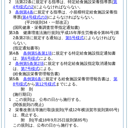
2
法第22条に規定する指導は、特定給食施設栄養指導票
(
第
4号様式の2
)
によらなければならない。
3
条例第4条
に規定する指導は、小規模特定給食施設栄養指
導票
(
第4号様式の3
)
によらなければならない。
(平29規則34・一部改正)
(国民健康・栄養調査世帯指定通知書)
第3条
健康増進法施行規則
(平成15年厚生労働省令第86号)
第
2条第2項に規定する通知は、
第5号様式
によらなければな
らない。
(指定通知書等)
第4条
条例第5条第1項
に規定する特定給食施設指定通知書
は、
第6号様式
による。
2
条例第5条第2項
に規定する特定給食施設指定取消通知書
は、
第7号様式
による。
(給食施設栄養管理報告書)
第5条
条例第6条
に規定する給食施設栄養管理報告書は、
第
8号様式
から
第12号様式
までによる。
附
則
(施行期日)
1
この規則は、公布の日から施行する。
(関係規則の廃止)
2
栄養改善法等施行取扱規則
(平成12年横須賀市規則第65号)
は、廃止する。
附
則
(平成18年9月25日
規則第85号)
この規則は、公布の日から施行する。