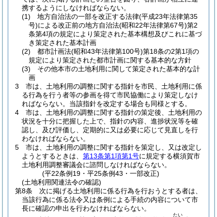
携するようにしなければならない。
(1)
地方自治法の一部を改正する法律
(平成23年法律第35
号)
による改正前の地方自治法
(昭和22年法律第67号)
第2
条第4項の規定により策定された基本構想及びこれに基づ
き策定された基本計画
(2)
都市計画法
(昭和43年法律第100号)
第18条の2第1項の
規定により策定された都市計画に関する基本的な方針
(3)
その他本市の土地利用に関して策定された基本的な計
画
3
市は、土地利用の調整に関する指針を市民、土地利用に係
る行為を行う者等の参画を得て市民協働により策定しなけ
ればならない。
当該指針を改定する場合も同様とする。
4
市は、土地利用の調整に関する指針の策定後、土地利用の
状況を十分に把握した上で、指針の内容、進捗状況等を確
認し、及び評価し、定期的に又は必要に応じて見直しを行
わなければならない。
5
市は、土地利用の調整に関する指針を策定し、又は改定し
ようとするときは、
第13条第1項第1号
に規定する横須賀市
土地利用調整審議会に諮問しなければならない。
(平22条例19・平25条例43・一部改正)
(土地利用関連法令の確認)
第8条
次に掲げる土地利用に係る行為を行おうとする者は、
当該行為に係る法令又は条例による手続の内容について市
長に確認の申出を行わなければならない。
たい