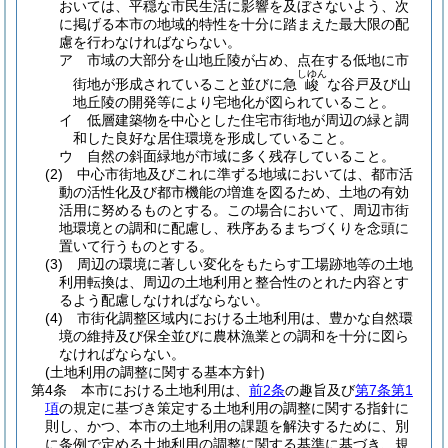
おいては、平穏な市民生活に影響を及ぼさないよう、次
に掲げる本市の地域的特性を十分に踏まえた最大限の配
慮を行わなければならない。
ア
市域の大部分を山地丘陵が占め、点在する低地に市
しゆん
街地が形成されていること並びに急
な谷戸及び山
峻
地丘陵の開発等により宅地化が図られていること。
イ
低層建築物を中心とした住宅市街地が周辺の緑と調
和した良好な居住環境を形成していること。
ウ
自然の斜面緑地が市域に多く残存していること。
(2)
中心市街地及びこれに準ずる地域においては、都市活
動の活性化及び都市機能の増進を図るため、土地の有効
活用に努めるものとする。
この場合において、周辺市街
地環境との調和に配慮し、秩序あるまちづくりを念頭に
置いて行うものとする。
(3)
周辺の環境に著しい変化をもたらす工場跡地等の土地
利用転換は、周辺の土地利用と整合性のとれた内容とす
るよう配慮しなければならない。
(4)
市街化調整区域内における土地利用は、豊かな自然環
境の維持及び保全並びに農林漁業との調和を十分に図ら
なければならない。
(土地利用の調整に関する基本方針)
第4条
本市における土地利用は、
前2条
の趣旨及び
第7条第1
項
の規定に基づき策定する土地利用の調整に関する指針に
則し、かつ、本市の土地利用の課題を解決するために、別
に条例で定める土地利用の調整に関する基準に基づき、規