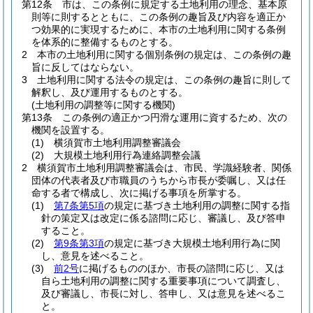
第12条
市は、この条例に規定する土地利用の理念、基本原
則等に則するとともに、この条例の趣旨及び内容を適正か
つ効果的に実現するために、本市の土地利用に関する条例
を体系的に整備するものとする。
2
本市の土地利用に関する個別条例の規定は、この条例の趣
旨に反してはならない。
3
土地利用に関する法令の規定は、この条例の趣旨に則して
解釈し、及び運用するものとする。
(土地利用の調整等に関する機関)
第13条
この条例の適正かつ円滑な運用に資するため、次の
機関を設置する。
(1)
横須賀市土地利用調整審議会
(2)
大規模土地利用行為連絡調整会議
2
横須賀市土地利用調整審議会は、市民、学識経験者、関係
団体の代表者及び市職員のうちから市長が委嘱し、又は任
命する者で構成し、次に掲げる事項を所掌する。
(1)
第7条第5項
の規定に基づき土地利用の調整に関する指
針の策定又は改定に係る諮問に応じ、審議し、及び答申
すること。
(2)
第9条第3項
の規定に基づき大規模土地利用行為に関
し、意見を述べること。
(3)
前2号
に掲げるもののほか、市長の諮問に応じ、又は
自ら土地利用の調整に関する重要事項について調査し、
及び審議し、市長に対し、答申し、又は意見を述べるこ
と。