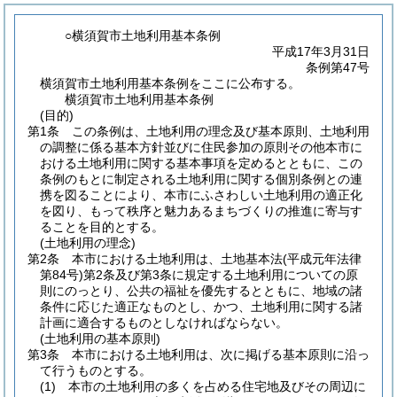
○横須賀市土地利用基本条例
平成17年3月31日
条例第47号
横須賀市土地利用基本条例をここに公布する。
横須賀市土地利用基本条例
(目的)
第1条
この条例は、土地利用の理念及び基本原則、土地利用
の調整に係る基本方針並びに住民参加の原則その他本市に
おける土地利用に関する基本事項を定めるとともに、この
条例のもとに制定される土地利用に関する個別条例との連
携を図ることにより、本市にふさわしい土地利用の適正化
を図り、もって秩序と魅力あるまちづくりの推進に寄与す
ることを目的とする。
(土地利用の理念)
第2条
本市における土地利用は、土地基本法
(平成元年法律
第84号)
第2条及び第3条に規定する土地利用についての原
則にのっとり、公共の福祉を優先するとともに、地域の諸
条件に応じた適正なものとし、かつ、土地利用に関する諸
計画に適合するものとしなければならない。
(土地利用の基本原則)
第3条
本市における土地利用は、次に掲げる基本原則に沿っ
て行うものとする。
(1)
本市の土地利用の多くを占める住宅地及びその周辺に