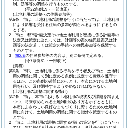
制、誘導等の調整を行うものとする。
(平22条例19・一部改正)
(土地利用の調整への住民参加等)
第5条
市は、土地利用の調整を行うに当たっては、土地利用
により影響を受ける住民の参加が図られるようにするもの
とする。
2
市は、都市計画決定その他土地利用と密接に係る計画等の
決定又は策定に当たっては、計画等の案の住民提案又は計
画等の決定若しくは策定の手続への住民参加等を保障する
ものとする。
3
前2項
の住民参加等の内容は、別に条例で定める。
(令7条例31・一部改正)
(責務)
第6条
市民、土地利用に係る行為を行う者及び市は、土地利
用の調整に関して別に定める条例に規定する責務を遵守す
るほか、この条例の趣旨にのっとり、本市における土地利
用を行い、及び調整するよう努めなければならない。
(土地利用の調整に関する指針)
第7条
市は、本市における土地利用の現状及び課題を踏まえ
つつ、将来求められる土地利用のあり方を示すとともに、
本市にふさわしい良好なまちづくりに資するための土地利
用に向けて、土地利用の調整に関する指針を策定するもの
とする。
2
市は、土地利用の調整に関する指針の策定を行うに当たっ
ては、次に掲げる計画との整合を図り、各計画が相互に連