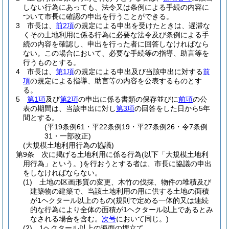
しない行為にあっても、法令又は条例による手続の内容に
ついて市長に確認の申出を行うことができる。
3
市長は、
前2項
の規定による申出を受けたときは、遅滞な
くその土地利用に係る行為に必要な法令及び条例による手
続の内容を確認し、申出を行った者に回答しなければなら
ない。
この場合において、必要な手続等の指導、助言等を
行うものとする。
4
市長は、
第1項
の規定による申出及び当該申出に対する
前
項
の規定による指導、助言等の内容を公表するものとす
る。
5
第1項
及び
第2項
の申出に係る書類の保存並びに
前項
の公
表の期間は、当該申出に対し
第3項
の回答をした日から5年
間とする。
(平19条例61・平22条例19・平27条例26・令7条例
31・一部改正)
(大規模土地利用行為の協議)
第9条
次に掲げる土地利用に係る行為
(以下「大規模土地利
用行為」という。)
を行おうとする者は、市長に協議の申出
をしなければならない。
(1)
土地の区画形質の変更、木竹の伐採、物件の堆積及び
建築物の建築で、当該土地利用の用に供する土地の面積
が1ヘクタール以上のもの
(規則で定める一体的又は連続
的な行為により全体の面積が1ヘクタール以上であるとみ
なされる場合を含む。
次号
において同じ。)
(2)
1ヘクタール以上の海面の埋立て