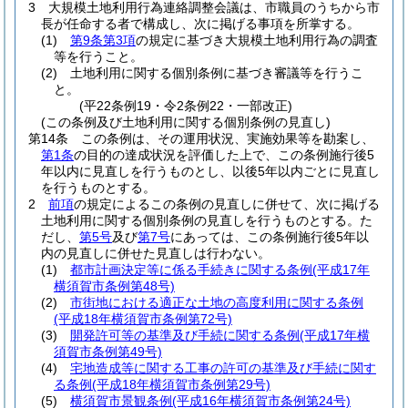
3
大規模土地利用行為連絡調整会議は、市職員のうちから市
長が任命する者で構成し、次に掲げる事項を所掌する。
(1)
第9条第3項
の規定に基づき大規模土地利用行為の調査
等を行うこと。
(2)
土地利用に関する個別条例に基づき審議等を行うこ
と。
(平22条例19・令2条例22・一部改正)
(この条例及び土地利用に関する個別条例の見直し)
第14条
この条例は、その運用状況、実施効果等を勘案し、
第1条
の目的の達成状況を評価した上で、この条例施行後5
年以内に見直しを行うものとし、以後5年以内ごとに見直し
を行うものとする。
2
前項
の規定によるこの条例の見直しに併せて、次に掲げる
土地利用に関する個別条例の見直しを行うものとする。
た
だし、
第5号
及び
第7号
にあっては、この条例施行後5年以
内の見直しに併せた見直しは行わない。
(1)
都市計画決定等に係る手続きに関する条例
(平成17年
横須賀市条例第48号)
(2)
市街地における適正な土地の高度利用に関する条例
(平成18年横須賀市条例第72号)
(3)
開発許可等の基準及び手続に関する条例
(平成17年横
須賀市条例第49号)
(4)
宅地造成等に関する工事の許可の基準及び手続に関す
る条例
(平成18年横須賀市条例第29号)
(5)
横須賀市景観条例
(平成16年横須賀市条例第24号)