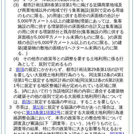
(3)
都市計画法第8条第1項第1号に掲げる近隣商業地域及
び商業地域以外の地域で行う集客施設
(規則で定める用途
のものに限る。)
の用途に供する部分の床面積の合計が
5,000平方メートル以上の建築物
(増築にあっては、集客
施設の用に供する増築部分の床面積の合計又は集客施設
の用に供する増築部分と既存部分
(集客施設の用に供する
床面積が5,000平方メートル未満のものに限る。)
の床面
積の合計が5,000平方メートル以上のものに限る。)
の建
築
(建築物の敷地の面積が1ヘクタール未満のものに限
る。)
(4)
その他市の政策等との調整を要する土地利用に係る行
為として、規則で定めるもの
2
前項
の規定にかかわらず、都市計画法第29条第1項の許可
を要しない大規模土地利用行為のうち、同法第12条の4第1
項第1号に規定する地区計画の区域
(同法第12条の5第2項第
1号に規定する地区整備計画が定められている区域に限
る。)
内において行う当該地区計画の内容に適合する建築物
の建築その他の規則で定める大規模土地利用行為について
は、
前項
に規定する協議の申出は、することを要しない。
3
市長は、
第1項
に規定する協議の申出があった場合は、速
やかに
第13条第1項第2号
に規定する大規模土地利用行為連
絡調整会議において、本市の政策等との整合性等について
調査及び審議
(以下「調査等」という。)
を行うものとし、
調査等の結果、特に市の政策等に大きな影響を与えるおそ