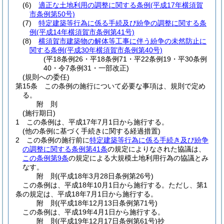
(6)
適正な土地利用の調整に関する条例
(平成17年横須賀
市条例第50号)
(7)
特定建築等行為に係る手続及び紛争の調整に関する条
例
(平成14年横須賀市条例第41号)
(8)
横須賀市建築物の解体等工事に伴う紛争の未然防止に
関する条例
(平成30年横須賀市条例第40号)
(平18条例26・平18条例71・平22条例19・平30条例
40・令7条例31・一部改正)
(規則への委任)
第15条
この条例の施行について必要な事項は、規則で定め
る。
附
則
(施行期日)
1
この条例は、平成17年7月1日から施行する。
(他の条例に基づく手続きに関する経過措置)
2
この条例の施行前に
特定建築等行為に係る手続き及び紛争
の調整に関する条例第41条
の規定によりなされた協議は、
この条例第9条
の規定による大規模土地利用行為の協議とみ
なす。
附
則
(平成18年3月28日
条例第26号)
この条例は、平成18年10月1日から施行する。
ただし、第1
条の規定は、平成18年7月1日から施行する。
附
則
(平成18年12月13日
条例第71号)
この条例は、平成19年4月1日から施行する。
附
則
(平成19年12月17日
条例第61号)
抄