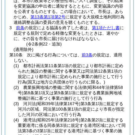
は、本市の政策等との整合性等について調査し、その結果
を変更協議の申出者に通知するとともに、変更協議の内容
を公表するものとする。
この場合において、市長は、あら
かじめ、
第13条第1項第2号
に規定する大規模土地利用行為
連絡調整会議の委員の意見を聴くものとする。
3
前条
の規定による協議を終了した者は、
第1項ただし書
に
規定する規則で定める軽微な変更をしたときは、速やか
に、その旨を市長に届け出なければならない。
(令2条例22・追加)
(適用除外)
第10条
次に掲げる行為については、
前3条
の規定は、適用
しない。
(1)
都市計画法第11条第1項の規定により都市計画に定め
られた施設の整備に関する事業又は同法第12条第1項の
規定により都市計画に定められた事業の施行として行う
行為
(国又は地方公共団体が行うものに限る。)
(2)
農業振興地域の整備に関する法律
(昭和44年法律第58
号)
第8条第1項又は第9条第1項に規定する農業振興地域
整備計画に基づく事業の施行として行う行為
(3)
河川法
(昭和39年法律第167号)
第3条第1項に規定する
河川の区域、同法第100条第1項の規定により市長が指定
した河川の区域において行う行為
(4)
港湾法
(昭和25年法律第218号)
第2条第2項に規定する
重要港湾に係る同条第3項に規定する港湾区域において同
法第3条の3第1項に規定する港湾計画に基づく事業の施