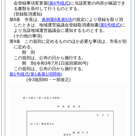
会登録事項変更届
(
第4号様式
)
に当該変更の内容が確認でき
る書類を添付して行うものとする。
(登録取消通知)
第8条
市長は、
条例第8条第5項
の規定により登録を取り消
したときは、地域運営協議会登録取消通知書
(
第5号様式
)
に
より当該地域運営協議会に通知するものとする。
(その他の事項)
第9条
この規則に定めるもののほか必要な事項は、市長が別
に定める。
附
則
この規則は、公布の日から施行する。
附
則
(令和3年7月1日
規則第80号)
この規則は、公布の日から施行する。
第1号様式
(第1条第1項関係)
(令3規則80・一部改正)