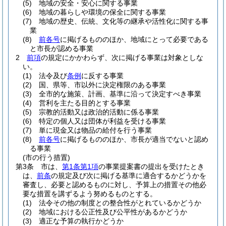
(5)
地域の安全・安心に関する事業
(6)
地域の暮らしや環境の保全に関する事業
(7)
地域の歴史、伝統、文化等の継承や活性化に関する事
業
(8)
前各号
に掲げるもののほか、地域にとって必要である
と市長が認める事業
2
前項
の規定にかかわらず、次に掲げる事業は対象としな
い。
(1)
法令及び
条例
に反する事業
(2)
国、県等、市以外に決定権限のある事業
(3)
全市的な施策、計画、基準に沿って決定すべき事業
(4)
営利を主たる目的とする事業
(5)
宗教的活動又は政治的活動に係る事業
(6)
特定の個人又は団体が利益を受ける事業
(7)
単に現金又は物品の給付を行う事業
(8)
前各号
に掲げるもののほか、市長が適当でないと認め
る事業
(市の行う措置)
第3条
市は、
第1条第1項
の事業提案書の提出を受けたとき
は、
前条
の規定及び次に掲げる基準に適合するかどうかを
審査し、必要と認めるものに対し、予算上の措置その他必
要な措置を講ずるよう努めるものとする。
(1)
法令その他の制度との整合性がとれているかどうか
(2)
地域における公正性及び公平性があるかどうか
(3)
適正な予算の執行かどうか