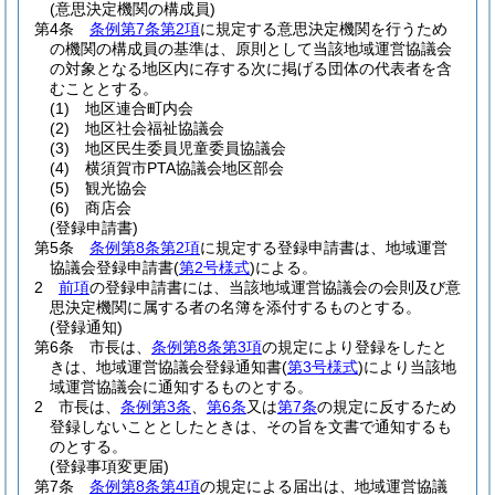
(意思決定機関の構成員)
第4条
条例第7条第2項
に規定する意思決定機関を行うため
の機関の構成員の基準は、原則として当該地域運営協議会
の対象となる地区内に存する次に掲げる団体の代表者を含
むこととする。
(1)
地区連合町内会
(2)
地区社会福祉協議会
(3)
地区民生委員児童委員協議会
(4)
横須賀市PTA協議会地区部会
(5)
観光協会
(6)
商店会
(登録申請書)
第5条
条例第8条第2項
に規定する登録申請書は、地域運営
協議会登録申請書
(
第2号様式
)
による。
2
前項
の登録申請書には、当該地域運営協議会の会則及び意
思決定機関に属する者の名簿を添付するものとする。
(登録通知)
第6条
市長は、
条例第8条第3項
の規定により登録をしたと
きは、地域運営協議会登録通知書
(
第3号様式
)
により当該地
域運営協議会に通知するものとする。
2
市長は、
条例第3条
、
第6条
又は
第7条
の規定に反するため
登録しないこととしたときは、その旨を文書で通知するも
のとする。
(登録事項変更届)
第7条
条例第8条第4項
の規定による届出は、地域運営協議