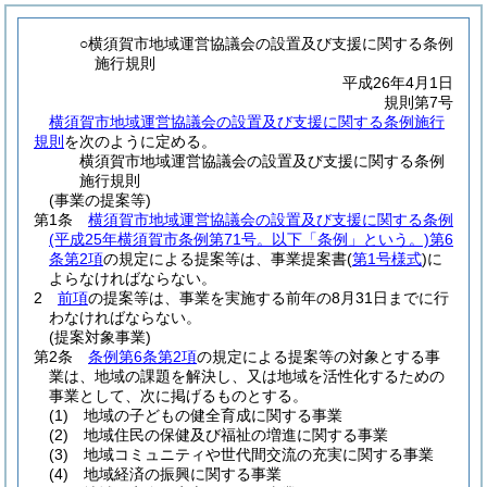
○横須賀市地域運営協議会の設置及び支援に関する条例
施行規則
平成26年4月1日
規則第7号
横須賀市地域運営協議会の設置及び支援に関する条例施行
規則
を次のように定める。
横須賀市地域運営協議会の設置及び支援に関する条例
施行規則
(事業の提案等)
第1条
横須賀市地域運営協議会の設置及び支援に関する条例
(平成25年横須賀市条例第71号。以下「条例」という。)
第6
条第2項
の規定による提案等は、事業提案書
(
第1号様式
)
に
よらなければならない。
2
前項
の提案等は、事業を実施する前年の8月31日までに行
わなければならない。
(提案対象事業)
第2条
条例第6条第2項
の規定による提案等の対象とする事
業は、地域の課題を解決し、又は地域を活性化するための
事業として、次に掲げるものとする。
(1)
地域の子どもの健全育成に関する事業
(2)
地域住民の保健及び福祉の増進に関する事業
(3)
地域コミュニティや世代間交流の充実に関する事業
(4)
地域経済の振興に関する事業