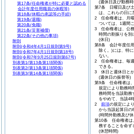
(週休日及び勤務時
第17条
(任命権者が特に必要と認める
第7条
日曜日及び
会計年度任用職員の休暇等)
は、これらの日に
第18条
(休暇の承認等の手続)
2
任命権者は、月曜
第19条
(退職)
ついては、1週間
第20条
(免職)
3
任命権者は、公
第21条
(災害補償)
時間の割振りを別
第22条
(その他の事項)
(休日)
附則
第8条
会計年度任
附則
(令和4年4月1日規則第9号)
除く。)
には、特に
附則
(令和7年4月1日規則第18号)
ない。
附則
(令和7年9月25日規則第67号)
2
任命権者は、毎
別表第1
(第13条第1項関係)
できる。
別表第2
(第13条第1項関係)
3
休日と週休日と
別表第3
(第14条第1項関係)
(週休日の振替等)
第9条
任命権者は
規定により勤務時
務時間を当該勤務
をやめて、当該4
2
前項
の規定によ
から当該起算日の
(時間外勤務及び休
第10条
任命権者は
務することを命ず
(休憩時間)