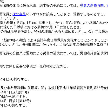
続)
用職員の休暇に係る承認、請求等の手続については、
職員の勤務時間、
用職員が
次の各号
のいずれかに該当したときは、退職するものとする。
了したとき。
職を希望する月の1月前に提出され、かつ、任命権者により承認された
歳に達した日以後における最初の3月31日に達したとき。
務の特殊性等を考慮し、特別の理由があると認めるときは、会計年度任
、法第28条の規定により会計年度任用職員を免職することができるほ
えないときは、任用期間にかかわらず、当該会計年度任用職員を免職す
用職員の公務又は通勤による災害の補償については、労働者災害補償保
施行に関し必要な事項は、任命権者が定める。
布の日から施行する。
員及び非常勤職員の任用等に関する規則
(平成11年横須賀市規則第66号)
年4月1日
規則第9号)
の日から施行する。
年4月1日
規則第18号)
の日から施行する。