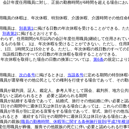
、会計年度任用職員に対し、正規の勤務時間が6時間を超える場合におい
用職員の休暇は、年次休暇、特別休暇、介護休暇、介護時間その他任命
用職員は、
別表第1
に掲げる日数の年次休暇を受けることができる。
た
、
別表第2
に掲げるとおりとする。
かわらず、任用期間が6月以内の会計年度任用職員
(継続して任用されて
えるものを除く。)
は、年次休暇を受けることができない。
ただし、任用
、1日、1時間又は15分とする。
ただし、年次休暇の残日数のすべての
、当該残日数のすべての日数の年次休暇を取得することができる。
て年次休暇を取得した場合の日数の換算については、
第6条
の規定により
用職員は、
次の各号
に掲げるときは、
当該各号
に定める期間の特別休暇
職員が選挙権その他公民としての権利を行使する場合であって、その勤
職員が裁判員、証人、鑑定人、参考人等として国会、裁判所、地方公共
得ないと認められるとき 必要と認められる期間
職員が結婚する場合であって、結婚式、旅行その他結婚に伴い必要と認
7日
(その期間中に週休日又は休日がある場合にあっては、これらの日数
職員が市長が別に定める宣誓をする場合であって、挙式、旅行その他当
られるとき 連続する7日
(その期間中に週休日又は休日がある場合にあ
職員の親族
(
職員の勤務時間、休暇等に関する条例施行規則
(平成7年横
度任用職員が葬儀、服喪その他親族の死亡に伴い必要と認められる行