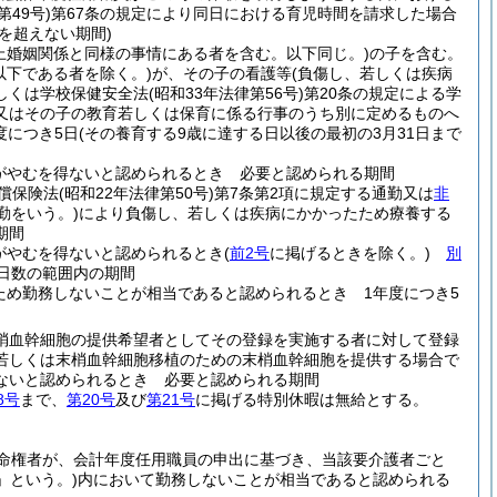
第49号)
第67条の規定により同日における育児時間を請求した場合
を超えない期間)
上婚姻関係と同様の事情にある者を含む。以下同じ。)
の子を含む。
以下である者を除く。)
が、その子の看護等
(負傷し、若しくは疾病
しくは学校保健安全法
(昭和33年法律第56号)
第20条の規定による学
又はその子の教育若しくは保育に係る行事のうち別に定めるものへ
度につき5日
(その養育する9歳に達する日以後の最初の3月31日まで
がやむを得ないと認められるとき 必要と認められる期間
補償保険法
(昭和22年法律第50号)
第7条第2項に規定する通勤又は
非
勤をいう。)
により負傷し、若しくは疾病にかかったため療養する
期間
がやむを得ないと認められるとき
(
前2号
に掲げるときを除く。)
別
日数の範囲内の期間
め勤務しないことが相当であると認められるとき 1年度につき5
梢血幹細胞の提供希望者としてその登録を実施する者に対して登録
若しくは末梢血幹細胞移植のための末梢血幹細胞を提供する場合で
ないと認められるとき 必要と認められる期間
8号
まで、
第20号
及び
第21号
に掲げる特別休暇は無給とする。
命権者が、会計年度任用職員の申出に基づき、当該要介護者ごと
」という。)
内において勤務しないことが相当であると認められる