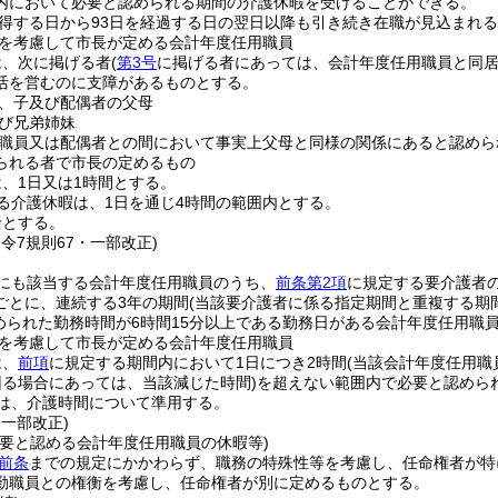
内において必要と認められる期間の介護休暇を受けることができる。
得する日から93日を経過する日の翌日以降も引き続き在職が見込まれ
を考慮して市長が定める会計年度任用職員
は、次に掲げる者
(
第3号
に掲げる者にあっては、会計年度任用職員と同居
活を営むのに支障があるものとする。
、子及び配偶者の父母
び兄弟姉妹
職員又は配偶者との間において事実上父母と同様の関係にあると認めら
られる者で市長の定めるもの
、1日又は1時間とする。
る介護休暇は、1日を通じ4時間の範囲内とする。
給とする。
・令7規則67・一部改正)
にも該当する会計年度任用職員のうち、
前条第2項
に規定する要介護者
ごとに、連続する3年の期間
(当該要介護者に係る指定期間と重複する期
められた勤務時間が6時間15分以上である勤務日がある会計年度任用職
を考慮して市長が定める会計年度任用職員
は、
前項
に規定する期間内において1日につき2時間
(当該会計年度任用職
回る場合にあっては、当該減じた時間)
を超えない範囲内で必要と認めら
は、介護時間について準用する。
・一部改正)
必要と認める会計年度任用職員の休暇等)
前条
までの規定にかかわらず、職務の特殊性等を考慮し、任命権者が特
勤職員との権衡を考慮し、任命権者が別に定めるものとする。