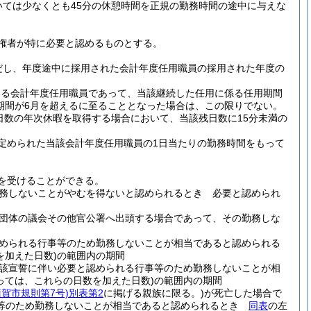
ては少なくとも45分の休憩時間を正規の勤務時間の途中に与えな
権者が特に必要と認めるものとする。
だし、年度途中に採用された会計年度任用職員の採用された年度の
いる会計年度任用職員であって、当該継続した任用に係る任用期間
期間が6月を超えるに至ることとなった場合は、この限りでない。
日数の年次休暇を取得する場合において、当該残日数に15分未満の
定められた当該会計年度任用職員の1日当たりの勤務時間をもって
を受けることができる。
務しないことがやむを得ないと認められるとき 必要と認められ
団体の議会その他官公署へ出頭する場合であって、その勤務しな
められる行事等のため勤務しないことが相当であると認められる
を加えた日数)
の範囲内の期間
該宣誓に伴い必要と認められる行事等のため勤務しないことが相
っては、これらの日数を加えた日数)
の範囲内の期間
須賀市規則第7号)
別表第2
に掲げる親族に限る。)
が死亡した場合で
事等のため勤務しないことが相当であると認められるとき
同表
の左