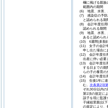
欄に掲げる親族
範囲内の期間
(6)
地震、水害、
(7)
感染症の予防
と認められる期
(8)
会計年度任用
認められる期間
(9)
地震、水害、
あると認められ
(10)
6週間
(多胎
(11)
女子の会計
申し出た場合に
(12)
会計年度任
出産に伴い必要
(13)
会計年度任
する日までの期
らの子の養育の
(14)
会計年度任
(15)
生後1年に
む。
次条第2項第
ぞれ30分以内の
第1項の規定に
該子を現に監護
子縁組里親
(以
の規定により、