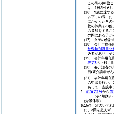
この号の休暇
(
は、1日2回そ
(16)
9歳に達す
以下この号にお
にかかったその
校の休業その他
の参加をするこ
の間にある子が2
(17)
女子の会計
(18)
会計年度任
常勤特別職員公
必要があり、そ
(19)
会計年度任
表第3
の上欄に
(20)
要介護者の
日
(要介護者が2
(21)
会計年度任
の申出を行い、
あって、当該申
2
前項第1号
から
第
(令4規則9
(介護休暇)
第15条
次のいずれ
に、3回を超えず