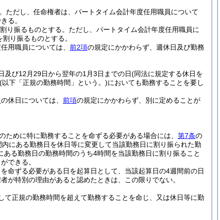
。
ただし、任命権者は、パートタイム会計年度任用職員について
できる。
を割り振るものとする。
ただし、パートタイム会計年度任用職員に
を割り振るものとする。
度任用職員については、
前2項
の規定にかかわらず、週休日及び勤務
日及び12月29日から翌年の1月3日までの日
(同法に規定する休日を
(以下「正規の勤務時間」という。)
においても勤務することを要し
員の休日については、
前項
の規定にかかわらず、別に定めることが
のために特に勤務することを命ずる必要がある場合には、
第7条
の
間内にある勤務日を休日等に変更して当該勤務日に割り振られた勤
にある勤務日の勤務時間のうち4時間を当該勤務日に割り振ること
とができる。
とを命ずる必要がある日を起算日として、当該起算日の4週間前の日
権者が特別の理由があると認めたときは、この限りでない。
して正規の勤務時間を超えて勤務することを命じ、又は休日等に勤