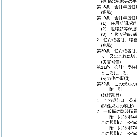
(休暇の承認等の手
第18条
会計年度任
(退職)
第19条
会計年度任
(1)
任用期間が満
(2)
退職願等が退
(3)
年齢が満65
2
任命権者は、職
(免職)
第20条
任命権者は
り、又はこれに堪
(災害補償)
第21条
会計年度任
ところによる。
(その他の事項)
第22条
この規則の
附
則
(施行期日)
1
この規則は、公
(関係規則の廃止)
2
一般職の臨時職
附
則
(令和4
この規則は、公布
附
則
(令和7
この規則は、公布