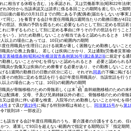
これに相当する休暇を含む。)
を承認され、又は労働基準法
(昭和22年法律
れぞれ30分から当該承認又は請求に係る各回ごとの期間を差し引いた期間
る日以後の最初の3月31日までの間にある子
(配偶者
(届出をしないが事実
いて同じ。)
を養育する会計年度任用職員
(1週間当たりの勤務日数が4日
子の世話、疾病の予防を図るために必要なものとして別に定める世話若
これに準ずるものとして別に定める事由に伴うその子の世話を行うこと
とをいう。)
のため勤務しないことが相当であると認められるとき 1年
人以上の場合にあっては、10日)
の範囲内の期間
年度任用職員が生理日における就業が著しく困難なため勤務しないこと
用職員が公務上負傷し、若しくは疾病にかかり、又は通勤
(労働者災害
務災害補償条例
(昭和42年横須賀市条例第36号)
第2条第2項
に規定する通
の勤務しないことがやむを得ないと認められるとき 必要と認められる
用職員が負傷又は疾病のため療養する必要があり、その勤務しないこと
掲げる1週間の勤務日の日数の区分に応じ、それぞれ
同表
の下欄に掲げる
介護その他別に定める世話を行う会計年度任用職員が、当該世話を行うた
人以上の場合にあっては、10日)
の範囲内の期間
しょう
用職員が骨髄移植のための骨髄若しくは末
血幹細胞移植のための末
梢
又は配偶者、父母、子及び兄弟姉妹以外の者に、骨髄移植のための骨髄
出又は提供に伴い必要な検査、入院等のため勤務しないことがやむを得
14号
まで及び
第19号
に掲げる特別休暇は有給とし、
同項第15号
から
第1
・令7規則18・一部改正)
にも該当する会計年度任用職員のうち、要介護者の介護をするため、任
、かつ、通算して93日を超えない範囲内で指定する期間
(以下「指定期間