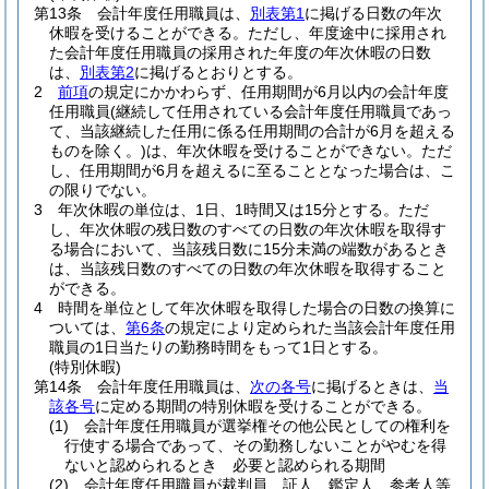
第13条
会計年度任用職員は、
別表第1
に掲げる日数の年次
休暇を受けることができる。
ただし、年度途中に採用され
た会計年度任用職員の採用された年度の年次休暇の日数
は、
別表第2
に掲げるとおりとする。
2
前項
の規定にかかわらず、任用期間が6月以内の会計年度
任用職員
(継続して任用されている会計年度任用職員であっ
て、当該継続した任用に係る任用期間の合計が6月を超える
ものを除く。)
は、年次休暇を受けることができない。
ただ
し、任用期間が6月を超えるに至ることとなった場合は、こ
の限りでない。
3
年次休暇の単位は、1日、1時間又は15分とする。
ただ
し、年次休暇の残日数のすべての日数の年次休暇を取得す
る場合において、当該残日数に15分未満の端数があるとき
は、当該残日数のすべての日数の年次休暇を取得すること
ができる。
4
時間を単位として年次休暇を取得した場合の日数の換算に
ついては、
第6条
の規定により定められた当該会計年度任用
職員の1日当たりの勤務時間をもって1日とする。
(特別休暇)
第14条
会計年度任用職員は、
次の各号
に掲げるときは、
当
該各号
に定める期間の特別休暇を受けることができる。
(1)
会計年度任用職員が選挙権その他公民としての権利を
行使する場合であって、その勤務しないことがやむを得
ないと認められるとき 必要と認められる期間
(2)
会計年度任用職員が裁判員、証人、鑑定人、参考人等