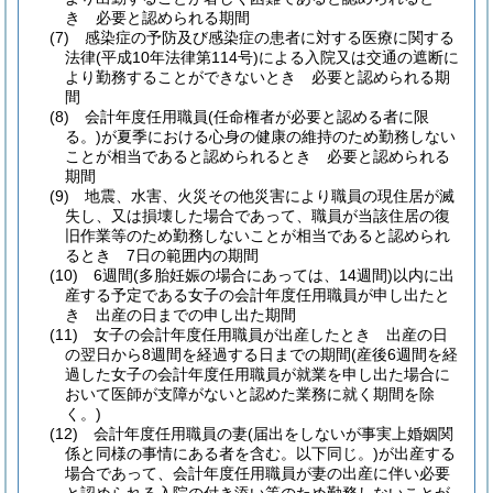
き 必要と認められる期間
(7)
感染症の予防及び感染症の患者に対する医療に関する
法律
(平成10年法律第114号)
による入院又は交通の遮断に
より勤務することができないとき 必要と認められる期
間
(8)
会計年度任用職員
(任命権者が必要と認める者に限
る。)
が夏季における心身の健康の維持のため勤務しない
ことが相当であると認められるとき 必要と認められる
期間
(9)
地震、水害、火災その他災害により職員の現住居が滅
失し、又は損壊した場合であって、職員が当該住居の復
旧作業等のため勤務しないことが相当であると認められ
るとき 7日の範囲内の期間
(10)
6週間
(多胎妊娠の場合にあっては、14週間)
以内に出
産する予定である女子の会計年度任用職員が申し出たと
き 出産の日までの申し出た期間
(11)
女子の会計年度任用職員が出産したとき 出産の日
の翌日から8週間を経過する日までの期間
(産後6週間を経
過した女子の会計年度任用職員が就業を申し出た場合に
おいて医師が支障がないと認めた業務に就く期間を除
く。)
(12)
会計年度任用職員の妻
(届出をしないが事実上婚姻関
係と同様の事情にある者を含む。以下同じ。)
が出産する
場合であって、会計年度任用職員が妻の出産に伴い必要