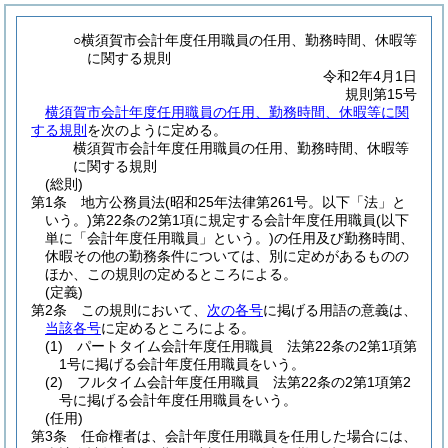
○横須賀市会計年度任用職員の任用、勤務時間、休暇等
に関する規則
令和2年4月1日
規則第15号
横須賀市会計年度任用職員の任用、勤務時間、休暇等に関
する規則
を次のように定める。
横須賀市会計年度任用職員の任用、勤務時間、休暇等
に関する規則
(総則)
第1条
地方公務員法
(昭和25年法律第261号。以下「法」と
いう。)
第22条の2第1項に規定する会計年度任用職員
(以下
単に「会計年度任用職員」という。)
の任用及び勤務時間、
休暇その他の勤務条件については、別に定めがあるものの
ほか、この規則の定めるところによる。
(定義)
第2条
この規則において、
次の各号
に掲げる用語の意義は、
当該各号
に定めるところによる。
(1)
パートタイム会計年度任用職員 法第22条の2第1項第
1号に掲げる会計年度任用職員をいう。
(2)
フルタイム会計年度任用職員 法第22条の2第1項第2
号に掲げる会計年度任用職員をいう。
(任用)
第3条
任命権者は、会計年度任用職員を任用した場合には、