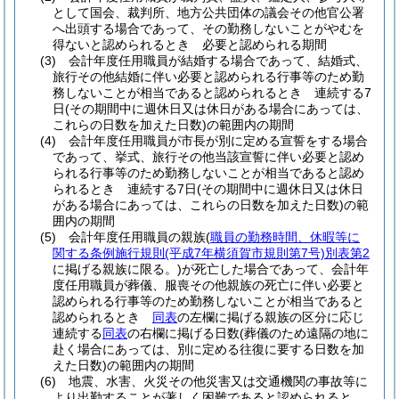
として国会、裁判所、地方公共団体の議会その他官公署
へ出頭する場合であって、その勤務しないことがやむを
得ないと認められるとき 必要と認められる期間
(3)
会計年度任用職員が結婚する場合であって、結婚式、
旅行その他結婚に伴い必要と認められる行事等のため勤
務しないことが相当であると認められるとき 連続する7
日
(その期間中に週休日又は休日がある場合にあっては、
これらの日数を加えた日数)
の範囲内の期間
(4)
会計年度任用職員が市長が別に定める宣誓をする場合
であって、挙式、旅行その他当該宣誓に伴い必要と認め
られる行事等のため勤務しないことが相当であると認め
られるとき 連続する7日
(その期間中に週休日又は休日
がある場合にあっては、これらの日数を加えた日数)
の範
囲内の期間
(5)
会計年度任用職員の親族
(
職員の勤務時間、休暇等に
関する条例施行規則
(平成7年横須賀市規則第7号)
別表第2
に掲げる親族に限る。)
が死亡した場合であって、会計年
度任用職員が葬儀、服喪その他親族の死亡に伴い必要と
認められる行事等のため勤務しないことが相当であると
認められるとき
同表
の左欄に掲げる親族の区分に応じ
連続する
同表
の右欄に掲げる日数
(葬儀のため遠隔の地に
赴く場合にあっては、別に定める往復に要する日数を加
えた日数)
の範囲内の期間
(6)
地震、水害、火災その他災害又は交通機関の事故等に
より出勤することが著しく困難であると認められると