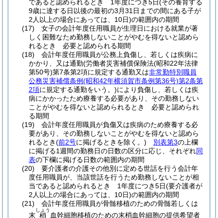
であると認められるとき 1年度につき5日
(その養育する
9歳に達する日以後の最初の3月31日までの間にある子が
2人以上の場合にあっては、10日)
の範囲内の期間
(17)
女子の会計年度任用職員が生理日における就業が著
しく困難なため勤務しないことがやむを得ないと認めら
れるとき 必要と認められる期間
(18)
会計年度任用職員が公務上負傷し、若しくは疾病に
かかり、又は通勤
(労働者災害補償保険法
(昭和22年法律
第50号)
第7条第2項に規定する通勤又は
非常勤特別職員
公務災害補償条例
(昭和42年横須賀市条例第36号)
第2条第
2項
に規定する通勤をいう。)
により負傷し、若しくは疾
病にかかったため療養する必要があり、その勤務しない
ことがやむを得ないと認められるとき 必要と認められ
る期間
(19)
会計年度任用職員が負傷又は疾病のため療養する必
要があり、その勤務しないことがやむを得ないと認めら
れるとき
(
前2号
に掲げるときを除く。)
別表第3
の上欄
に掲げる1週間の勤務日の日数の区分に応じ、それぞれ
同
表
の下欄に掲げる日数の範囲内の期間
(20)
要介護者の介護その他別に定める世話を行う会計年
度任用職員が、当該世話を行うため勤務しないことが相
当であると認められるとき 1年度につき5日
(要介護者が
2人以上の場合にあっては、10日)
の範囲内の期間
(21)
会計年度任用職員が骨髄移植のための骨髄若しくは
しょう
末
血幹細胞移植のための末梢血幹細胞の提供希望者
梢