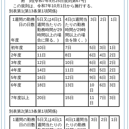
附
則
(令和7年9月25日
規則第67号)
この規則は、令和7年10月1日から施行する。
別表第1
(第13条第1項関係)
1週間の勤務
5日又は4日
(1
4日
(1週間当
3日
2日
1日
日の日数
週間当たりの
たりの勤務
勤務時間が29
時間が29時
時間以上の場
間以上の場
年度
合に限る。)
合を除く。)
初年度
10日
7日
5日
3日
1日
2年度
11日
8日
6日
4日
2日
3年度
12日
10日
6日
4日
2日
4年度
14日
11日
8日
5日
2日
5年度
16日
12日
9日
6日
3日
6年度
18日
13日
10
6日
3日
日
7年度以上
20日
15日
11
7日
3日
日
別表第2
(第13条第1項関係)
1週間の勤務
5日又は4日
(1
4日
(1週間当
3日
2日
1日
日の日数
週間当たりの
たりの勤務