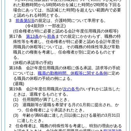
れた勤務時間から5時間45分を減じた時間が2時間を下回る
場合にあっては、当該減じた時間)
を超えない範囲内で必要
と認められる時間とする。
3
前条第5項
の規定は、介護時間について準用する。
(令4規則9・一部改正)
(任命権者が特に必要と認める会計年度任用職員の休暇等)
第17条
第13条
から
前条
までの規定にかかわらず、職務の特
殊性等を考慮し、任命権者が特に必要と認める会計年度任
用職員の休暇等については、その職務の特殊性等及び常勤
職員との権衡を考慮し、任命権者が別に定めるものとす
る。
(休暇の承認等の手続)
第18条
会計年度任用職員の休暇に係る承認、請求等の手続
については、
職員の勤務時間、休暇等に関する条例
に定め
る職員の休暇の手続の例による。
(退職)
第19条
会計年度任用職員が
次の各号
のいずれかに該当した
ときは、退職するものとする。
(1)
任用期間が満了したとき。
(2)
退職願等が退職を希望する月の1月前に提出され、か
つ、任命権者により承認されたとき。
(3)
年齢が満65歳に達した日以後における最初の3月31日
に達したとき。
2
任命権者は、職務の特殊性等を考慮し、特別の理由がある