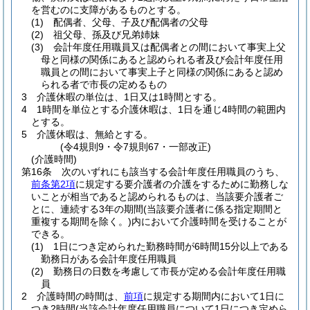
を営むのに支障があるものとする。
(1)
配偶者、父母、子及び配偶者の父母
(2)
祖父母、孫及び兄弟姉妹
(3)
会計年度任用職員又は配偶者との間において事実上父
母と同様の関係にあると認められる者及び会計年度任用
職員との間において事実上子と同様の関係にあると認め
られる者で市長の定めるもの
3
介護休暇の単位は、1日又は1時間とする。
4
1時間を単位とする介護休暇は、1日を通じ4時間の範囲内
とする。
5
介護休暇は、無給とする。
(令4規則9・令7規則67・一部改正)
(介護時間)
第16条
次のいずれにも該当する会計年度任用職員のうち、
前条第2項
に規定する要介護者の介護をするために勤務しな
いことが相当であると認められるものは、当該要介護者ご
とに、連続する3年の期間
(当該要介護者に係る指定期間と
重複する期間を除く。)
内において介護時間を受けることが
できる。
(1)
1日につき定められた勤務時間が6時間15分以上である
勤務日がある会計年度任用職員
(2)
勤務日の日数を考慮して市長が定める会計年度任用職
員
2
介護時間の時間は、
前項
に規定する期間内において1日に
つき2時間
(当該会計年度任用職員について1日につき定めら