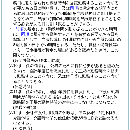
務日に割り振られた勤務時間を当該勤務することを命ずる
必要がある日に割り振り、又は
同項
に規定する期間内にあ
る勤務日の勤務時間のうち4時間を当該勤務日に割り振るこ
とをやめて、当該4時間の勤務時間を当該勤務することを命
ずる必要がある日に割り振ることができる。
2
前項
の規定により勤務時間を割り振ることができる期間
は、
同項
に規定する勤務することを命ずる必要がある日を
起算日として、当該起算日の4週間前の日から当該起算日の
8週間後の日までの期間とする。
ただし、職務の特殊性等に
より、任命権者が特別の理由があると認めたときは、この
限りでない。
(時間外勤務及び休日勤務)
第10条
任命権者は、公務のために特に必要があると認めた
ときは、会計年度任用職員に対して正規の勤務時間を超え
て勤務することを命じ、又は休日等に勤務することを命ず
ることができる。
(休憩時間)
第11条
任命権者は、会計年度任用職員に対し、正規の勤務
時間が6時間を超える場合においては少なくとも45分の休
憩時間を正規の勤務時間の途中に与えなければならない。
(休暇の種類)
第12条
会計年度任用職員の休暇は、年次休暇、特別休暇、
介護休暇、介護時間その他任命権者が特に必要と認めるも
のとする。
(年次休暇)