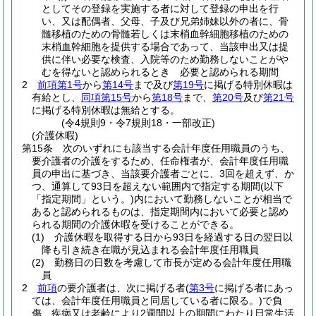
としてその登録を実施する者に対して登録の申出を行
い、又は配偶者、父母、子及び兄弟姉妹以外の者に、骨
髄移植のための骨髄若しくは末梢血幹細胞移植のための
末梢血幹細胞を提供する場合であって、当該申出又は提
供に伴い必要な検査、入院等のため勤務しないことがや
むを得ないと認められるとき 必要と認められる期間
2
前項第1号
から
第14号
まで及び
第19号
に掲げる特別休暇は
有給とし、
同項第15号
から
第18号
まで、
第20号
及び
第21号
に掲げる特別休暇は無給とする。
(令4規則9・令7規則18・一部改正)
(介護休暇)
第15条
次のいずれにも該当する会計年度任用職員のうち、
要介護者の介護をするため、任命権者が、会計年度任用職
員の申出に基づき、当該要介護者ごとに、3回を超えず、か
つ、通算して93日を超えない範囲内で指定する期間
(以下
「指定期間」という。)
内において勤務しないことが相当で
あると認められるものは、指定期間内において必要と認め
られる期間の介護休暇を受けることができる。
(1)
介護休暇を取得する日から93日を経過する日の翌日以
降も引き続き在職が見込まれる会計年度任用職員
(2)
勤務日の日数を考慮して市長が定める会計年度任用職
員
2
前項
の要介護者は、次に掲げる者
(
第3号
に掲げる者にあっ
ては、会計年度任用職員と同居している者に限る。)
で負
傷、疾病又は老齢により2週間以上の期間にわたり日常生活