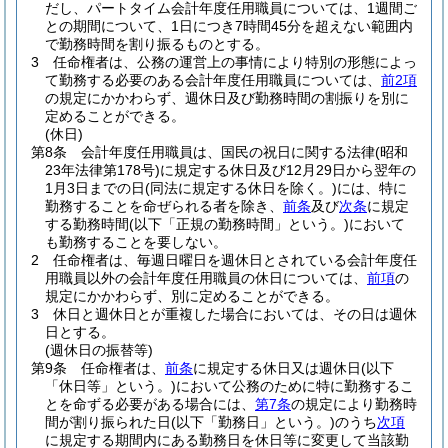
だし、パートタイム会計年度任用職員については、1週間ご
との期間について、1日につき7時間45分を超えない範囲内
で勤務時間を割り振るものとする。
3
任命権者は、公務の運営上の事情により特別の形態によっ
て勤務する必要のある会計年度任用職員については、
前2項
の規定にかかわらず、週休日及び勤務時間の割振りを別に
定めることができる。
(休日)
第8条
会計年度任用職員は、国民の祝日に関する法律
(昭和
23年法律第178号)
に規定する休日及び12月29日から翌年の
1月3日までの日
(同法に規定する休日を除く。)
には、特に
勤務することを命ぜられる者を除き、
前条
及び
次条
に規定
する勤務時間
(以下「正規の勤務時間」という。)
において
も勤務することを要しない。
2
任命権者は、毎週日曜日を週休日とされている会計年度任
用職員以外の会計年度任用職員の休日については、
前項
の
規定にかかわらず、別に定めることができる。
3
休日と週休日とが重複した場合においては、その日は週休
日とする。
(週休日の振替等)
第9条
任命権者は、
前条
に規定する休日又は週休日
(以下
「休日等」という。)
において公務のために特に勤務するこ
とを命ずる必要がある場合には、
第7条
の規定により勤務時
間が割り振られた日
(以下「勤務日」という。)
のうち
次項
に規定する期間内にある勤務日を休日等に変更して当該勤