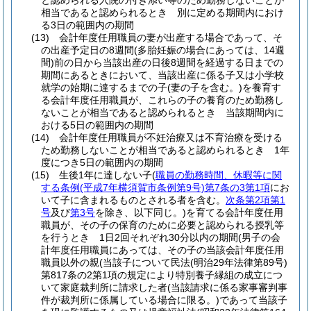
と認められる入院の付き添い等のため勤務しないことが
相当であると認められるとき 別に定める期間内におけ
る3日の範囲内の期間
(13)
会計年度任用職員の妻が出産する場合であって、そ
の出産予定日の8週間
(多胎妊娠の場合にあっては、14週
間)
前の日から当該出産の日後8週間を経過する日までの
期間にあるときにおいて、当該出産に係る子又は小学校
就学の始期に達するまでの子
(妻の子を含む。)
を養育す
る会計年度任用職員が、これらの子の養育のため勤務し
ないことが相当であると認められるとき 当該期間内に
おける5日の範囲内の期間
(14)
会計年度任用職員が不妊治療又は不育治療を受ける
ため勤務しないことが相当であると認められるとき 1年
度につき5日の範囲内の期間
(15)
生後1年に達しない子
(
職員の勤務時間、休暇等に関
する条例
(平成7年横須賀市条例第9号)
第7条の3第1項
にお
いて子に含まれるものとされる者を含む。
次条第2項第1
号
及び
第3号
を除き、以下同じ。)
を育てる会計年度任用
職員が、その子の保育のために必要と認められる授乳等
を行うとき 1日2回それぞれ30分以内の期間
(男子の会
計年度任用職員にあっては、その子の当該会計年度任用
職員以外の親
(当該子について民法
(明治29年法律第89号)
第817条の2第1項の規定により特別養子縁組の成立につ
いて家庭裁判所に請求した者
(当該請求に係る家事審判事
件が裁判所に係属している場合に限る。)
であって当該子