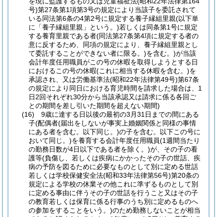
を現に監護するもの又は児童福祉法
(昭和22年法律第164
号)
第27条第1項第3号の規定により当該子を委託されて
いる同法第6条の4第2号に規定する養子縁組里親
(以下単
に「養子縁組里親」という。)
若しくは同条第1号に規定
する養育里親である者
(同法第27条第4項に規定する者の
意に反するため、同項の規定により、養子縁組里親とし
て委託することができない者に限る。)
を含む。)
が当該
会計年度任用職員がこの号の休暇を取得しようとする日
におけるこの号の休暇
(これに相当する休暇を含む。)
を
承認され、又は労働基準法
(昭和22年法律第49号)
第67条
の規定により同日における育児時間を請求した場合は、1
日2回それぞれ30分から当該承認又は請求に係る各回ご
との期間を差し引いた期間を超えない期間)
(16)
9歳に達する日以後の最初の3月31日までの間にある
子
(配偶者
(届出をしないが事実上婚姻関係と同様の事情
にある者を含む。以下同じ。)
の子を含む。以下この号に
おいて同じ。)
を養育する会計年度任用職員
(1週間当たり
の勤務日数が4日以下である者を除く。)
が、その子の看
護等
(負傷し、若しくは疾病にかかったその子の世話、疾
病の予防を図るために必要なものとして別に定める世話
若しくは学校保健安全法
(昭和33年法律第56号)
第20条の
規定による学校の休業その他これに準ずるものとして別
に定める事由に伴うその子の世話を行うこと又はその子
の教育若しくは保育に係る行事のうち別に定めるものへ
の参加をすることをいう。)
のため勤務しないことが相当