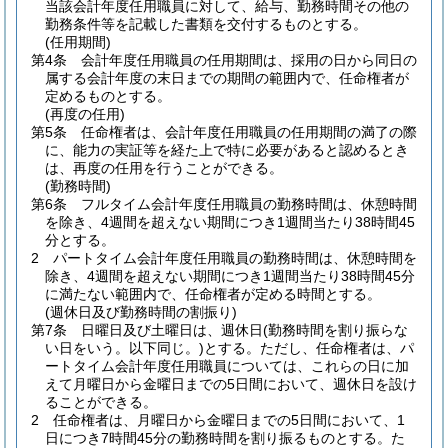
当該会計年度任用職員に対して、給与、勤務時間その他の
勤務条件等を記載した書類を交付するものとする。
(任用期間)
第4条
会計年度任用職員の任用期間は、採用の日から同日の
属する会計年度の末日までの期間の範囲内で、任命権者が
定めるものとする。
(再度の任用)
第5条
任命権者は、会計年度任用職員の任用期間の満了の際
に、能力の実証等を経た上で特に必要があると認めるとき
は、再度の任用を行うことができる。
(勤務時間)
第6条
フルタイム会計年度任用職員の勤務時間は、休憩時間
を除き、4週間を超えない期間につき1週間当たり38時間45
分とする。
2
パートタイム会計年度任用職員の勤務時間は、休憩時間を
除き、4週間を超えない期間につき1週間当たり38時間45分
に満たない範囲内で、任命権者が定める時間とする。
(週休日及び勤務時間の割振り)
第7条
日曜日及び土曜日は、週休日
(勤務時間を割り振らな
い日をいう。以下同じ。)
とする。
ただし、任命権者は、パ
ートタイム会計年度任用職員については、これらの日に加
えて月曜日から金曜日までの5日間において、週休日を設け
ることができる。
2
任命権者は、月曜日から金曜日までの5日間において、1
日につき7時間45分の勤務時間を割り振るものとする。
た