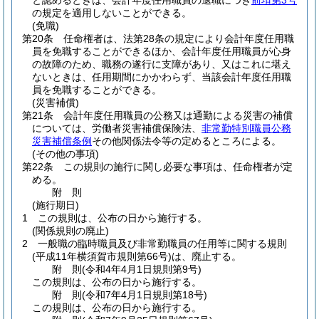
と認めるときは、会計年度任用職員の退職につき
前項第3号
の規定を適用しないことができる。
(免職)
第20条
任命権者は、法第28条の規定により会計年度任用職
員を免職することができるほか、会計年度任用職員が心身
の故障のため、職務の遂行に支障があり、又はこれに堪え
ないときは、任用期間にかかわらず、当該会計年度任用職
員を免職することができる。
(災害補償)
第21条
会計年度任用職員の公務又は通勤による災害の補償
については、労働者災害補償保険法、
非常勤特別職員公務
災害補償条例
その他関係法令等の定めるところによる。
(その他の事項)
第22条
この規則の施行に関し必要な事項は、任命権者が定
める。
附
則
(施行期日)
1
この規則は、公布の日から施行する。
(関係規則の廃止)
2
一般職の臨時職員及び非常勤職員の任用等に関する規則
(平成11年横須賀市規則第66号)
は、廃止する。
附
則
(令和4年4月1日
規則第9号)
この規則は、公布の日から施行する。
附
則
(令和7年4月1日
規則第18号)
この規則は、公布の日から施行する。