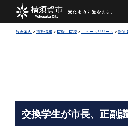
総合案内
>
市政情報
>
広報・広聴
>
ニュースリリース
>
報道
交換学生が市長、正副