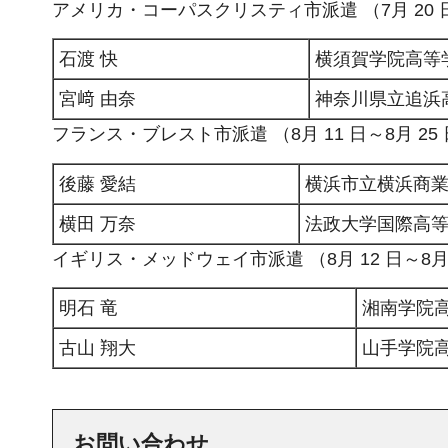
アメリカ・コーパスクリスティ市派遣 （7月 20 
石渡 快
横須賀学院高等
宮﨑 由奈
神奈川県立追浜
フランス・ブレスト市派遣 （8月 11 日～8月 25
後藤 愛結
横浜市立横浜商
横田 万奈
法政大学国際高
イギリス・メッドウェイ市派遣 （8月 12 日～8月 
明石 竜
湘南学院
古山 翔大
山手学院
お問い合わせ