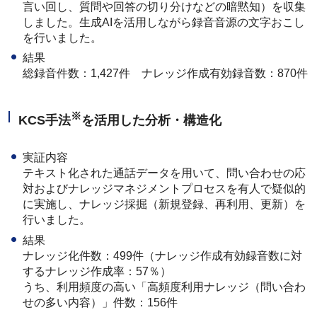
言い回し、質問や回答の切り分けなどの暗黙知）を収集
しました。生成AIを活用しながら録音音源の文字おこし
を行いました。
結果
総録音件数：1,427件 ナレッジ作成有効録音数：870件
※
KCS手法
を活用した分析・構造化
実証内容
テキスト化された通話データを用いて、問い合わせの応
対およびナレッジマネジメントプロセスを有人で疑似的
に実施し、ナレッジ採掘（新規登録、再利用、更新）を
行いました。
結果
ナレッジ化件数：499件（ナレッジ作成有効録音数に対
するナレッジ作成率：57％）
うち、利用頻度の高い「高頻度利用ナレッジ（問い合わ
せの多い内容）」件数：156件