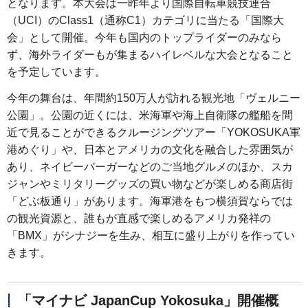
となります。本大会は一昨年より国際自転車競技連合
（UCI）のClass1（通称C1）カテゴリに当たる「国際大
会」として開催。今年も国内のトップライダーのみなら
ず、海外ライダーもが集まるハイレベルな大会となること
を予定しています。
今年の舞台は、年間約150万人が訪れる観光地「ヴェルニー
公園」。公園の近くには、米海軍や海上自衛隊の艦船を間
近で見ることができるクルージングツアー「YOKOSUKA軍
港めぐり」や、日本とアメリカの文化を融合した雰囲気が
あり、ネイビーバーガーなどのご当地グルメのほか、スカ
ジャンやミリタリーグッズの買い物などが楽しめる商店街
「どぶ板通り」があります。海軍港をもつ横須賀ならでは
の観光資源と、誰もが直感で楽しめるアメリカ発祥の
「BMX」がシナジーを生み、相互に盛り上がりを作ってい
きます。
「マイナビ JapanCup Yokosuka」開催概