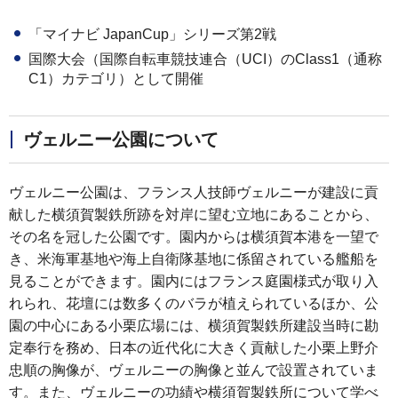
「マイナビ JapanCup」シリーズ第2戦
国際大会（国際自転車競技連合（UCI）のClass1（通称
C1）カテゴリ）として開催
ヴェルニー公園について
ヴェルニー公園は、フランス人技師ヴェルニーが建設に貢
献した横須賀製鉄所跡を対岸に望む立地にあることから、
その名を冠した公園です。園内からは横須賀本港を一望で
き、米海軍基地や海上自衛隊基地に係留されている艦船を
見ることができます。園内にはフランス庭園様式が取り入
れられ、花壇には数多くのバラが植えられているほか、公
園の中心にある小栗広場には、横須賀製鉄所建設当時に勘
定奉行を務め、日本の近代化に大きく貢献した小栗上野介
忠順の胸像が、ヴェルニーの胸像と並んで設置されていま
す。また、ヴェルニーの功績や横須賀製鉄所について学べ