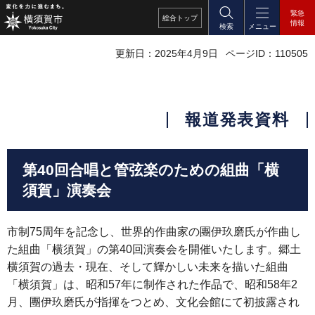
緊急
総合
トップ
情報
検索
メニュー
更新日：2025年4月9日
ページID：110505
報道発表資料
第40回合唱と管弦楽のための組曲「横
須賀」演奏会
市制75周年を記念し、世界的作曲家の團伊玖磨氏が作曲し
た組曲「横須賀」の第40回演奏会を開催いたします。郷土
横須賀の過去・現在、そして輝かしい未来を描いた組曲
「横須賀」は、昭和57年に制作された作品で、昭和58年2
月、團伊玖磨氏が指揮をつとめ、文化会館にて初披露され