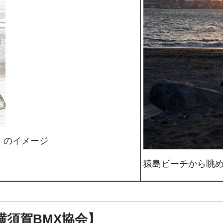
）のイメージ
猿島ビーチから眺
T【横須賀BMX協会】