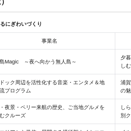
択）
るにぎわいづくり
事業名
夕暮
島Magic ～夜へ向かう無人島～
しむ
ドック周辺を活性化する音楽・エンタメ＆地
浦賀
流プログラム
の魅
・夜景・ペリー来航の歴史、ご当地グルメを
しら
むクルーズ
別ク