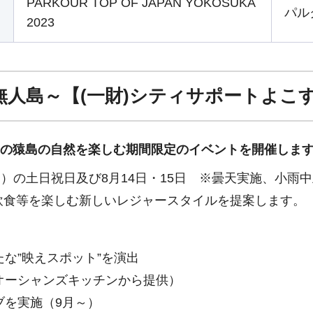
PARKOUR TOP OF JAPAN YOKOSUKA
パル
2023
う無人島～【(一財)シティサポートよこ
”の猿島の自然を楽しむ期間限定のイベントを開催しま
日）の土日祝日及び8月14日・15日 ※曇天実施、小雨
飲食等を楽しむ新しいレジャースタイルを提案します。
な”映えスポット”を演出
オーシャンズキッチンから提供）
ブを実施（9月～）