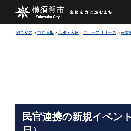
総合案内
>
市政情報
>
広報・広聴
>
ニュースリリース
>
報道
民官連携の新規イベント
日）