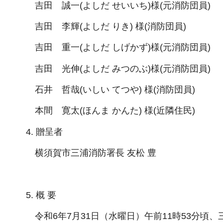
吉田 誠一(よしだ せいいち)様(元消防団員)
吉田 李輝(よしだ りき) 様(消防団員)
吉田 重一(よしだ しげかず)様(元消防団員)
吉田 光伸(よしだ みつのぶ)様(元消防団員)
石井 哲哉(いしい てつや) 様(消防団員)
本間 寛太(ほんま かんた) 様(近隣住民)
4. 贈呈者
横須賀市三浦消防署長 友松 豊
5. 概 要
令和6年7月31日（水曜日）午前11時53分