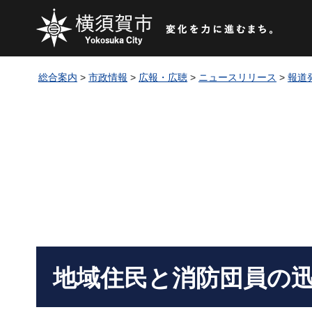
総合案内
>
市政情報
>
広報・広聴
>
ニュースリリース
>
報道
地域住民と消防団員の