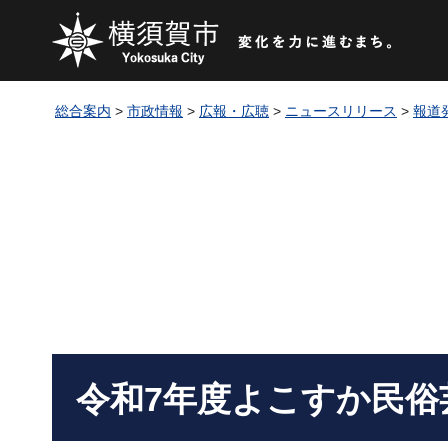
総合案内
>
市政情報
>
広報・広聴
>
ニュースリリース
>
報道
令和7年度よこすか民俗