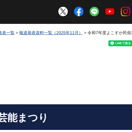
発表一覧
>
報道発表資料一覧（2025年11月）
> 令和7年度よこすか民
芸能まつり