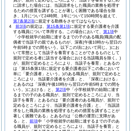
員が、規則で定めるところにより、当該子を養育するため
に請求した場合には、当該請求をした職員の業務を処理す
るための措置を講ずることが著しく困難である場合を除
き、1月について24時間、1年について150時間を超えて、
第7条第2項
に規定する勤務をさせてはならない。
4
前3項
の規定は、
第15条第1項
に規定する要介護者を介護
する職員について準用する。
この場合において、
第1項
中
「小学校就学の始期に達するまでの子のある職員
(職員の配
偶者で当該子の親であるものが、深夜
(午後10時から翌日の
午前5時までの間をいう。以下この項において同じ。)
にお
いて常態として当該子を養育することができるものとして
規則で定める者に該当する場合における当該職員を除く。)
が、規則で定めるところにより、当該子を養育」とあるの
は「第15条第1項に規定する要介護者
(以下この条において
単に「要介護者」という。)
のある職員が、規則で定めると
ころにより、当該要介護者を介護」と、「深夜における」
とあるのは「深夜
(午後10時から翌日の午前5時までの間を
いう。)
における」と、
第2項
中「小学校就学の始期に達す
るまでの子のある職員が、規則で定めるところにより、当
該子を養育」とあるのは「要介護者のある職員が、規則で
定めるところにより、当該要介護者を介護」と、「当該請
求をした職員の業務を処理するための措置を講ずることが
著しく困難である」とあるのは「公務の運営に支障があ
る」と、
前項
中「小学校就学の始期に達するまでの子のあ
る職員が、規則で定めるところにより、当該子を養育」と