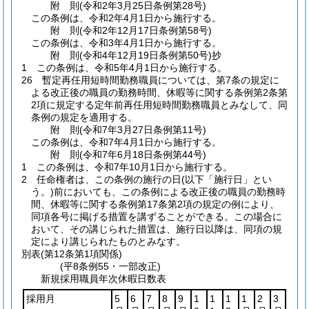
附
則
(令和2年3月25日
条例第28号)
この条例は、令和2年4月1日から施行する。
附
則
(令和2年12月17日
条例第58号)
この条例は、令和3年4月1日から施行する。
附
則
(令和4年12月19日
条例第50号)
抄
1
この条例は、令和5年4月1日から施行する。
26
暫定再任用短時間勤務職員については、第7条の規定に
よる改正後の職員の勤務時間、休暇等に関する条例第2条第
2項に規定する定年前再任用短時間勤務職員とみなして、同
条例の規定を適用する。
附
則
(令和7年3月27日
条例第11号)
この条例は、令和7年4月1日から施行する。
附
則
(令和7年6月18日
条例第44号)
1
この条例は、令和7年10月1日から施行する。
2
任命権者は、この条例の施行の日
(以下「施行日」とい
う。)
前においても、この条例による改正後の職員の勤務時
間、休暇等に関する条例第17条第2項の規定の例により、
同項各号に掲げる措置を講ずることができる。
この場合に
おいて、その講じられた措置は、施行日以降は、同項の規
定により講じられたものとみなす。
別表
(第12条第1項関係)
(平8条例55・一部改正)
新規採用職員年次休暇日数表
採用月
5
6
7
8
9
1
1
1
1
2
3