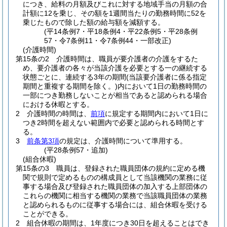
につき、給料の月額及びこれに対する地域手当の月額の合
計額に12を乗じ、その額を1週間当たりの勤務時間に52を
乗じたもので除した額の給与額を減額する。
(平14条例7・平18条例4・平22条例5・平28条例
57・令7条例11・令7条例44・一部改正)
(介護時間)
第15条の2
介護時間は、職員が要介護者の介護をするた
め、要介護者の各々が当該介護を必要とする一の継続する
状態ごとに、連続する3年の期間
(当該要介護者に係る指定
期間と重複する期間を除く。)
内において1日の勤務時間の
一部につき勤務しないことが相当であると認められる場合
における休暇とする。
2
介護時間の時間は、
前項
に規定する期間内において1日に
つき2時間を超えない範囲内で必要と認められる時間とす
る。
3
前条第3項
の規定は、介護時間について準用する。
(平28条例57・追加)
(組合休暇)
第15条の3
職員は、登録された職員団体の規約に定める機
関で規則で定めるものの構成員として当該機関の業務に従
事する場合及び登録された職員団体の加入する上部団体の
これらの機関に相当する機関の業務で当該職員団体の業務
と認められるものに従事する場合には、組合休暇を受ける
ことができる。
2
組合休暇の期間は、1年度につき30日を超えることはでき