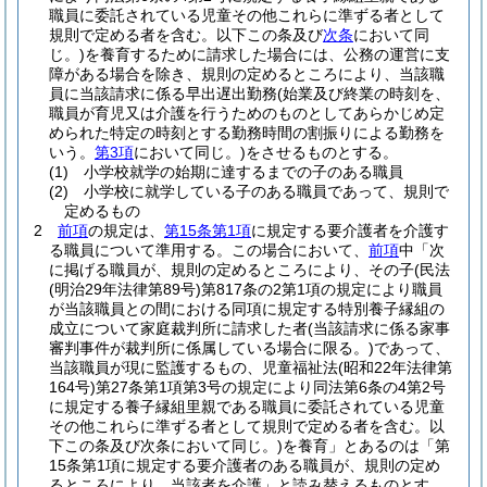
職員に委託されている児童その他これらに準ずる者として
規則で定める者を含む。以下この条及び
次条
において同
じ。)
を養育するために請求した場合には、公務の運営に支
障がある場合を除き、規則の定めるところにより、当該職
員に当該請求に係る早出遅出勤務
(始業及び終業の時刻を、
職員が育児又は介護を行うためのものとしてあらかじめ定
められた特定の時刻とする勤務時間の割振りによる勤務を
いう。
第3項
において同じ。)
をさせるものとする。
(1)
小学校就学の始期に達するまでの子のある職員
(2)
小学校に就学している子のある職員であって、規則で
定めるもの
2
前項
の規定は、
第15条第1項
に規定する要介護者を介護す
る職員について準用する。
この場合において、
前項
中「次
に掲げる職員が、規則の定めるところにより、その子
(民法
(明治29年法律第89号)
第817条の2第1項の規定により職員
が当該職員との間における同項に規定する特別養子縁組の
成立について家庭裁判所に請求した者
(当該請求に係る家事
審判事件が裁判所に係属している場合に限る。)
であって、
当該職員が現に監護するもの、児童福祉法
(昭和22年法律第
164号)
第27条第1項第3号の規定により同法第6条の4第2号
に規定する養子縁組里親である職員に委託されている児童
その他これらに準ずる者として規則で定める者を含む。以
下この条及び次条において同じ。)
を養育」とあるのは「第
15条第1項に規定する要介護者のある職員が、規則の定め
るところにより、当該者を介護」と読み替えるものとす