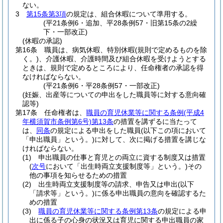
ない。
3
第15条第3項
の規定は、組合休暇について準用する。
(平21条例6・追加、平28条例57・旧第15条の2繰
下・一部改正)
(休暇の承認)
第16条
職員は、病気休暇、特別休暇
(規則で定めるものを除
く。)
、介護休暇、介護時間及び組合休暇を受けようとする
ときは、規則で定めるところにより、任命権者の承認を得
なければならない。
(平21条例6・平28条例57・一部改正)
(妊娠、出産等についての申出をした職員等に対する意向確
認等)
第17条
任命権者は、
職員の育児休業等に関する条例
(平成4
年横須賀市条例第6号)
第13条
の措置を講ずるに当たって
は、
同条
の規定による申出をした職員
(以下この項において
「申出職員」という。)
に対して、次に掲げる措置を講じな
ければならない。
(1)
申出職員の仕事と育児との両立に資する制度又は措置
(
次号
において「出生時両立支援制度等」という。)
その
他の事項を知らせるための措置
(2)
出生時両立支援制度等の請求、申告又は申出
(以下
「請求等」という。)
に係る申出職員の意向を確認するた
めの措置
(3)
職員の育児休業等に関する条例第13条
の規定による申
出に係る子の心身の状況又は育児に関する申出職員の家