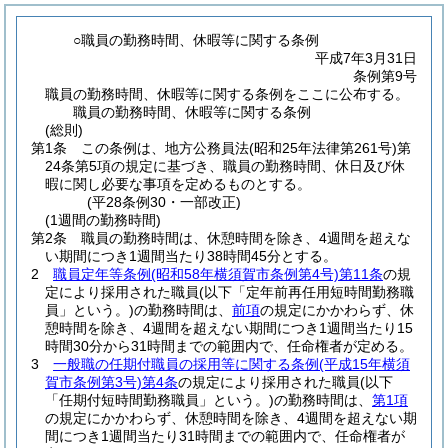
○職員の勤務時間、休暇等に関する条例
平成7年3月31日
条例第9号
職員の勤務時間、休暇等に関する条例をここに公布する。
職員の勤務時間、休暇等に関する条例
(総則)
第1条
この条例は、地方公務員法
(昭和25年法律第261号)
第
24条第5項の規定に基づき、職員の勤務時間、休日及び休
暇に関し必要な事項を定めるものとする。
(平28条例30・一部改正)
(1週間の勤務時間)
第2条
職員の勤務時間は、休憩時間を除き、4週間を超えな
い期間につき1週間当たり38時間45分とする。
2
職員定年等条例
(昭和58年横須賀市条例第4号)
第11条
の規
定により採用された職員
(以下「定年前再任用短時間勤務職
員」という。)
の勤務時間は、
前項
の規定にかかわらず、休
憩時間を除き、4週間を超えない期間につき1週間当たり15
時間30分から31時間までの範囲内で、任命権者が定める。
3
一般職の任期付職員の採用等に関する条例
(平成15年横須
賀市条例第3号)
第4条
の規定により採用された職員
(以下
「任期付短時間勤務職員」という。)
の勤務時間は、
第1項
の規定にかかわらず、休憩時間を除き、4週間を超えない期
間につき1週間当たり31時間までの範囲内で、任命権者が