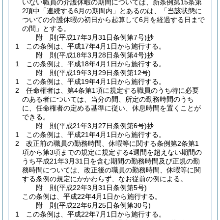
いない職員の介護休暇の期間については、新条例第15条第
2項中「連続する6月の期間内」とあるのは、「当該状態に
ついての介護休暇の初日から起算して6月を経過する日まで
の間」とする。
附
則
(平成17年3月31日
条例第7号)
抄
1
この条例は、平成17年4月1日から施行する。
附
則
(平成18年3月28日
条例第4号)
抄
1
この条例は、平成18年4月1日から施行する。
附
則
(平成19年3月29日
条例第12号)
1
この条例は、平成19年4月1日から施行する。
2
任命権者は、第4条第1項に規定する職員のうち特に必要
のある者については、当分の間、所定の勤務時間のうち
に、任命権者の定める基準に従い、休息時間を置くことが
できる。
附
則
(平成21年3月27日
条例第6号)
抄
1
この条例は、平成21年4月1日から施行する。
2
改正前の職員の勤務時間、休暇等に関する条例第2条第1
項から第3項までの規定に規定する4週間を超えない期間の
うち平成21年3月31日を含む期間の勤務時間及び正規の勤
務時間については、改正後の職員の勤務時間、休暇等に関
する条例の規定にかかわらず、なお従前の例による。
附
則
(平成22年3月31日
条例第5号)
この条例は、平成22年4月1日から施行する。
附
則
(平成22年6月25日
条例第30号)
1
この条例は、平成22年7月1日から施行する。