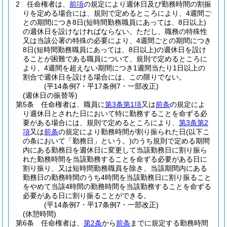
2
任命権者は、
前項
の規定により週休日及び勤務時間の割振
りを定める場合には、規則で定めるところにより、4週間ご
との期間につき8日
(短時間勤務職員にあっては、8日以上)
の週休日を設けなければならない。
ただし、職務の特殊性
又は当該公署の特殊の必要により、4週間ごとの期間につき
8日
(短時間勤務職員にあっては、8日以上)
の週休日を設け
ることが困難である職員について、規則で定めるところに
より、4週間を超えない期間につき1週間当たり1日以上の
割合で週休日を設ける場合には、この限りでない。
(平14条例7・平17条例7・一部改正)
(週休日の振替等)
第5条
任命権者は、職員に
第3条第1項
又は
前条
の規定によ
り週休日とされた日において特に勤務することを命ずる必
要がある場合には、規則で定めるところにより、
第3条第2
項
又は
前条
の規定により勤務時間が割り振られた日
(以下こ
の条において「勤務日」という。)
のうち規則で定める期間
内にある勤務日を週休日に変更して当該勤務日に割り振ら
れた勤務時間を当該勤務することを命ずる必要がある日に
割り振り、又は短時間勤務職員を除き、当該期間内にある
勤務日の勤務時間のうち4時間を当該勤務日に割り振ること
をやめて当該4時間の勤務時間を当該勤務することを命ずる
必要がある日に割り振ることができる。
(平14条例7・平17条例7・一部改正)
(休憩時間)
第6条
任命権者は、
第2条
から
前条
までに規定する勤務時間