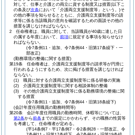
対して、仕事と介護との両立に資する制度又は措置
(以下こ
の条及び
次条
において「介護両立支援制度等」という。)
そ
の他の事項を知らせるとともに、介護両立支援制度等の請
求等に係る当該職員の意向を確認するための面談その他の
措置を講じなければならない。
2
任命権者は、職員に対して、当該職員が40歳に達した日
の属する年度において、
前項
に規定する事項を知らせなけ
ればならない。
(令7条例11・追加、令7条例44・旧第17条繰下・一
部改正)
(勤務環境の整備に関する措置)
第19条
任命権者は、介護両立支援制度等の請求等が円滑に
行われるようにするため、次に掲げる措置を講じなければ
ならない。
(1)
職員に対する介護両立支援制度等に係る研修の実施
(2)
介護両立支援制度等に関する相談体制の整備
(3)
その他介護両立支援制度等に係る勤務環境の整備に関
する措置
(令7条例11・追加、令7条例44・旧第18条繰下)
(会計年度任用職員の勤務時間等)
第20条
会計年度任用職員の勤務時間、休暇等については、
第2条
から
前条
までの規定にかかわらず、その職務の性質等
を考慮して、任命権者が定める。
(平14条例7・平17条例7・令2条例28・一部改正、令
7条例11・旧第17条繰下、令7条例44・旧第19条繰