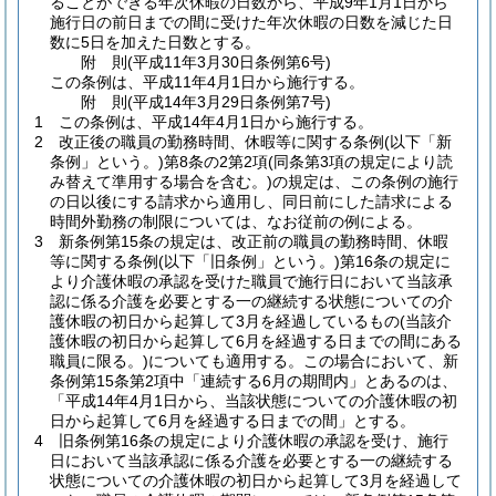
ることができる年次休暇の日数から、平成9年1月1日から
施行日の前日までの間に受けた年次休暇の日数を減じた日
数に5日を加えた日数とする。
附
則
(平成11年3月30日
条例第6号)
この条例は、平成11年4月1日から施行する。
附
則
(平成14年3月29日
条例第7号)
1
この条例は、平成14年4月1日から施行する。
2
改正後の職員の勤務時間、休暇等に関する条例
(以下「新
条例」という。)
第8条の2第2項
(同条第3項の規定により読
み替えて準用する場合を含む。)
の規定は、この条例の施行
の日以後にする請求から適用し、同日前にした請求による
時間外勤務の制限については、なお従前の例による。
3
新条例第15条の規定は、改正前の職員の勤務時間、休暇
等に関する条例
(以下「旧条例」という。)
第16条の規定に
より介護休暇の承認を受けた職員で施行日において当該承
認に係る介護を必要とする一の継続する状態についての介
護休暇の初日から起算して3月を経過しているもの
(当該介
護休暇の初日から起算して6月を経過する日までの間にある
職員に限る。)
についても適用する。
この場合において、新
条例第15条第2項中「連続する6月の期間内」とあるのは、
「平成14年4月1日から、当該状態についての介護休暇の初
日から起算して6月を経過する日までの間」とする。
4
旧条例第16条の規定により介護休暇の承認を受け、施行
日において当該承認に係る介護を必要とする一の継続する
状態についての介護休暇の初日から起算して3月を経過して