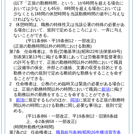
(以下「正規の勤務時間」という。)
が6時間を超える場合に
おいては少なくとも45分、8時間を超える場合においては
少なくとも1時間の休憩時間を当該勤務時間の途中に与えな
ければならない。
2
休憩時間は、職務の特殊性又は当該公署の特殊の必要があ
る場合において、規則で定めるところにより、一斉に与え
ないことができる。
(平11条例6・平19条例12・一部改正)
(正規の勤務時間以外の時間における勤務)
第7条
任命権者は、市長
(労働基準法
(昭和22年法律第49号)
別表第1第13号に掲げる事業にあっては労働基準監督署長)
の許可を受けて、正規の勤務時間以外の時間において職員
に設備等の保全、外部との連絡、文書の収受を目的とする
勤務その他の規則で定める断続的な勤務をすることを命ず
ることができる。
2
任命権者は、公務のため臨時又は緊急の必要がある場合に
は、正規の勤務時間以外の時間において職員に
前項
に掲げ
る勤務以外の勤務をすることを命ずることができる。
3
前項
に規定するもののほか、
同項
に規定する正規の勤務時
間以外の時間における勤務に関し必要な事項は、規則で定
める。
(平11条例6・一部改正、平19条例12・旧第8条繰
上、令2条例58・一部改正)
(時間外勤務代休時間)
第7条の2
任命権者は、
職員給与条例
(昭和26年横須賀市条