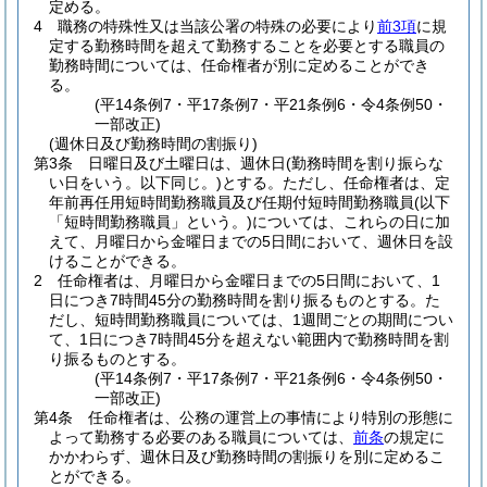
定める。
4
職務の特殊性又は当該公署の特殊の必要により
前3項
に規
定する勤務時間を超えて勤務することを必要とする職員の
勤務時間については、任命権者が別に定めることができ
る。
(平14条例7・平17条例7・平21条例6・令4条例50・
一部改正)
(週休日及び勤務時間の割振り)
第3条
日曜日及び土曜日は、週休日
(勤務時間を割り振らな
い日をいう。以下同じ。)
とする。
ただし、任命権者は、定
年前再任用短時間勤務職員及び任期付短時間勤務職員
(以下
「短時間勤務職員」という。)
については、これらの日に加
えて、月曜日から金曜日までの5日間において、週休日を設
けることができる。
2
任命権者は、月曜日から金曜日までの5日間において、1
日につき7時間45分の勤務時間を割り振るものとする。
た
だし、短時間勤務職員については、1週間ごとの期間につい
て、1日につき7時間45分を超えない範囲内で勤務時間を割
り振るものとする。
(平14条例7・平17条例7・平21条例6・令4条例50・
一部改正)
第4条
任命権者は、公務の運営上の事情により特別の形態に
よって勤務する必要のある職員については、
前条
の規定に
かかわらず、週休日及び勤務時間の割振りを別に定めるこ
とができる。