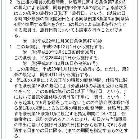
2
改正後の職員の勤務時間、休暇等に関する条例第7条の3
の規定による請求、同条例第8条第2項の規定による請求又
はこの条例の施行の日
(以下「施行日」という。)
以後の日
を時間外勤務の制限開始日とする同条例第8条第3項
(同条第
4項で準用する場合を含む。)
の規定による請求を行おうと
する職員は、施行日前においても請求を行うことができ
る。
附
則
(平成22年11月30日
条例第47号)
抄
1
この条例は、平成22年12月1日から施行する。
附
則
(平成28年3月31日
条例第30号)
この条例は、平成28年4月1日から施行する。
附
則
(平成28年12月16日
条例第57号)
1
この条例は、平成29年1月1日から施行する。
ただし、第2
条の規定は、同年4月1日から施行する。
2
第1条の規定による改正前の職員の勤務時間、休暇等に関
する条例第16条の規定により介護休暇の承認を受けた職員
であって、この条例の施行の日
(以下「施行日」という。)
において当該介護休暇の初日
(以下単に「初日」という。)
から起算して6月を経過していないものの当該介護休暇に係
る第1条の規定による改正後の職員の勤務時間、休暇等に関
する条例第15条第1項に規定する指定期間については、任
命権者は、規則の定めるところにより、初日から当該職員
の申出に基づく施行日以後の日
(初日から起算して6月を経
過する日までの日に限る。)
までの期間を指定するものとす
る。