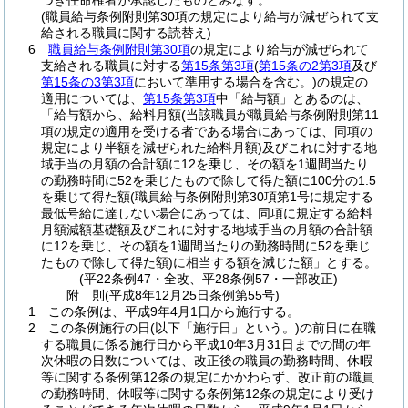
づき任命権者が承認したものとみなす。
(職員給与条例附則第30項の規定により給与が減ぜられて支
給される職員に関する読替え)
6
職員給与条例附則第30項
の規定により給与が減ぜられて
支給される職員に対する
第15条第3項
(
第15条の2第3項
及び
第15条の3第3項
において準用する場合を含む。)
の規定の
適用については、
第15条第3項
中「給与額」とあるのは、
「給与額から、給料月額
(当該職員が職員給与条例附則第11
項の規定の適用を受ける者である場合にあっては、同項の
規定により半額を減ぜられた給料月額)
及びこれに対する地
域手当の月額の合計額に12を乗じ、その額を1週間当たり
の勤務時間に52を乗じたもので除して得た額に100分の1.5
を乗じて得た額
(職員給与条例附則第30項第1号に規定する
最低号給に達しない場合にあっては、同項に規定する給料
月額減額基礎額及びこれに対する地域手当の月額の合計額
に12を乗じ、その額を1週間当たりの勤務時間に52を乗じ
たもので除して得た額)
に相当する額を減じた額」とする。
(平22条例47・全改、平28条例57・一部改正)
附
則
(平成8年12月25日
条例第55号)
1
この条例は、平成9年4月1日から施行する。
2
この条例施行の日
(以下「施行日」という。)
の前日に在職
する職員に係る施行日から平成10年3月31日までの間の年
次休暇の日数については、改正後の職員の勤務時間、休暇
等に関する条例第12条の規定にかかわらず、改正前の職員
の勤務時間、休暇等に関する条例第12条の規定により受け