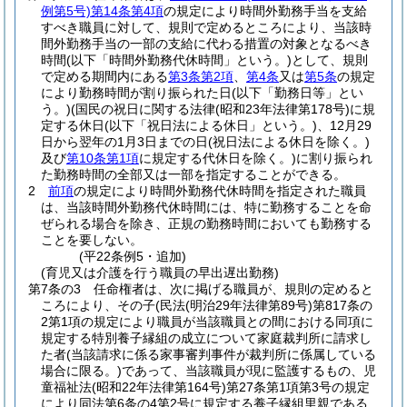
例第5号)
第14条第4項
の規定により時間外勤務手当を支給
すべき職員に対して、規則で定めるところにより、当該時
間外勤務手当の一部の支給に代わる措置の対象となるべき
時間
(以下「時間外勤務代休時間」という。)
として、規則
で定める期間内にある
第3条第2項
、
第4条
又は
第5条
の規定
により勤務時間が割り振られた日
(以下「勤務日等」とい
う。)
(国民の祝日に関する法律
(昭和23年法律第178号)
に規
定する休日
(以下「祝日法による休日」という。)
、12月29
日から翌年の1月3日までの日
(祝日法による休日を除く。)
及び
第10条第1項
に規定する代休日を除く。)
に割り振られ
た勤務時間の全部又は一部を指定することができる。
2
前項
の規定により時間外勤務代休時間を指定された職員
は、当該時間外勤務代休時間には、特に勤務することを命
ぜられる場合を除き、正規の勤務時間においても勤務する
ことを要しない。
(平22条例5・追加)
(育児又は介護を行う職員の早出遅出勤務)
第7条の3
任命権者は、次に掲げる職員が、規則の定めると
ころにより、その子
(民法
(明治29年法律第89号)
第817条の
2第1項の規定により職員が当該職員との間における同項に
規定する特別養子縁組の成立について家庭裁判所に請求し
た者
(当該請求に係る家事審判事件が裁判所に係属している
場合に限る。)
であって、当該職員が現に監護するもの、児
童福祉法
(昭和22年法律第164号)
第27条第1項第3号の規定
により同法第6条の4第2号に規定する養子縁組里親である