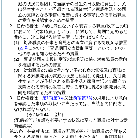
庭の状況に起因して当該子の出生の日以後に発生し、又
は発生することが予想される職業生活と家庭生活との両
立の支障となる事情の改善に資する事項に係る申出職員
の意向を確認するための措置
2
任命権者は、3歳に満たない子を養育する職員
(以下この項
において「対象職員」という。)
に対して、規則で定める期
間内に、次に掲げる措置を講じなければならない。
(1)
対象職員の仕事と育児との両立に資する制度又は措置
(
次号
において「育児期両立支援制度等」という。)
その
他の事項を知らせるための措置
(2)
育児期両立支援制度等の請求等に係る対象職員の意向
を確認するための措置
(3)
対象職員の3歳に満たない子の心身の状況又は育児に
関する対象職員の家庭の状況に起因して発生し、又は発
生することが予想される職業生活と家庭生活との両立の
支障となる事情の改善に資する事項に係る対象職員の意
向を確認するための措置
3
任命権者は、
第1項第3号
又は
前項第3号
の規定により意向
を確認した事項の取扱いに当たっては、当該意向に配慮し
なければならない。
(令7条例44・追加)
(配偶者等が介護を必要とする状況に至った職員に対する意
向確認等)
第18条
任命権者は、職員が配偶者等が当該職員の介護を必
要とする状況に至ったことを申し出たときは、当該職員に