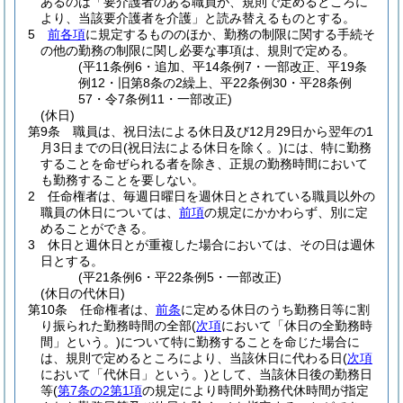
あるのは「要介護者のある職員が、規則で定めるところに
より、当該要介護者を介護」と読み替えるものとする。
5
前各項
に規定するもののほか、勤務の制限に関する手続そ
の他の勤務の制限に関し必要な事項は、規則で定める。
(平11条例6・追加、平14条例7・一部改正、平19条
例12・旧第8条の2繰上、平22条例30・平28条例
57・令7条例11・一部改正)
(休日)
第9条
職員は、祝日法による休日及び12月29日から翌年の1
月3日までの日
(祝日法による休日を除く。)
には、特に勤務
することを命ぜられる者を除き、正規の勤務時間において
も勤務することを要しない。
2
任命権者は、毎週日曜日を週休日とされている職員以外の
職員の休日については、
前項
の規定にかかわらず、別に定
めることができる。
3
休日と週休日とが重複した場合においては、その日は週休
日とする。
(平21条例6・平22条例5・一部改正)
(休日の代休日)
第10条
任命権者は、
前条
に定める休日のうち勤務日等に割
り振られた勤務時間の全部
(
次項
において「休日の全勤務時
間」という。)
について特に勤務することを命じた場合に
は、規則で定めるところにより、当該休日に代わる日
(
次項
において「代休日」という。)
として、当該休日後の勤務日
等
(
第7条の2第1項
の規定により時間外勤務代休時間が指定