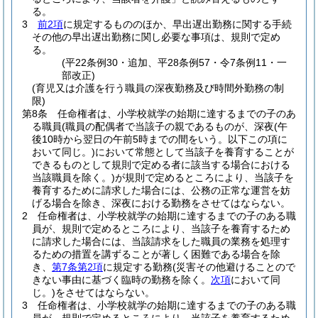
る。
3
前2項
に規定するもののほか、早出遅出勤務に関する手続
その他の早出遅出勤務に関し必要な事項は、規則で定め
る。
(平22条例30・追加、平28条例57・令7条例11・一
部改正)
(育児又は介護を行う職員の深夜勤務及び時間外勤務の制
限)
第8条
任命権者は、小学校就学の始期に達するまでの子のあ
る職員
(職員の配偶者で当該子の親であるものが、深夜
(午
後10時から翌日の午前5時までの間をいう。以下この項に
おいて同じ。)
において常態として当該子を養育することが
できるものとして規則で定める者に該当する場合における
当該職員を除く。)
が規則で定めるところにより、当該子を
養育するために請求した場合には、公務の正常な運営を妨
げる場合を除き、深夜における勤務をさせてはならない。
2
任命権者は、小学校就学の始期に達するまでの子のある職
員が、規則で定めるところにより、当該子を養育するため
に請求した場合には、当該請求をした職員の業務を処理す
るための措置を講ずることが著しく困難である場合を除
き、
第7条第2項
に規定する勤務
(災害その他避けることので
きない事由に基づく臨時の勤務を除く。
次項
において同
じ。)
をさせてはならない。
3
任命権者は、小学校就学の始期に達するまでの子のある職