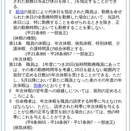
された勤務日等及び休日を除く。)
を指定することができ
る。
2
前項
の規定により代休日を指定された職員は、勤務を命ぜ
られた休日の全勤務時間を勤務した場合において、当該代
休日には、特に勤務することを命ぜられるときを除き、正
規の勤務時間においても勤務することを要しない。
(平22条例5・一部改正)
(休暇の種類)
第11条
職員の休暇は、年次休暇、病気休暇、特別休暇、介
護休暇、介護時間及び組合休暇とする。
(平21条例6・平28条例57・一部改正)
(年次休暇)
第12条
職員は、1年度につき20日
(短時間勤務職員にあって
は、その者の勤務時間等を考慮し20日を超えない範囲内で
規則で定める日数)
の年次休暇を受けることができる。
ただ
し、5月以降において新たに職員となった者のその年度の年
次休暇は、
別表
のとおりとする。
2
年次休暇の翌年度への繰越しについては、規則の定めると
ころによる。
3
任命権者は、年次休暇を職員の請求する時季に与えなけれ
ばならない。
ただし、請求された時季に年次休暇を与える
ことが公務の正常な運営を妨げる場合においては、他の時
季にこれを与えることができる。
(平8条例55・平14条例7・平17条例7・一部改正)
(病気休暇)