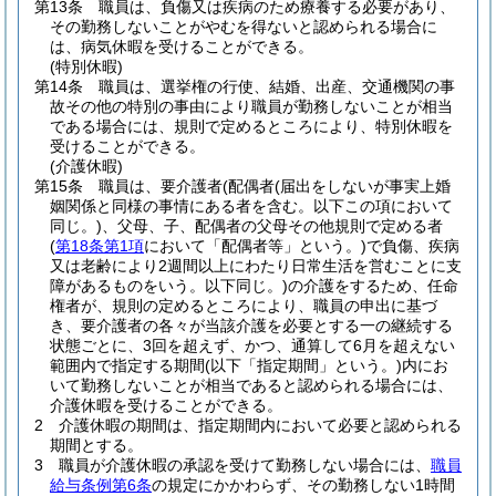
第13条
職員は、負傷又は疾病のため療養する必要があり、
その勤務しないことがやむを得ないと認められる場合に
は、病気休暇を受けることができる。
(特別休暇)
第14条
職員は、選挙権の行使、結婚、出産、交通機関の事
故その他の特別の事由により職員が勤務しないことが相当
である場合には、規則で定めるところにより、特別休暇を
受けることができる。
(介護休暇)
第15条
職員は、要介護者
(配偶者
(届出をしないが事実上婚
姻関係と同様の事情にある者を含む。以下この項において
同じ。)
、父母、子、配偶者の父母その他規則で定める者
(
第18条第1項
において「配偶者等」という。)
で負傷、疾病
又は老齢により2週間以上にわたり日常生活を営むことに支
障があるものをいう。以下同じ。)
の介護をするため、任命
権者が、規則の定めるところにより、職員の申出に基づ
き、要介護者の各々が当該介護を必要とする一の継続する
状態ごとに、3回を超えず、かつ、通算して6月を超えない
範囲内で指定する期間
(以下「指定期間」という。)
内にお
いて勤務しないことが相当であると認められる場合には、
介護休暇を受けることができる。
2
介護休暇の期間は、指定期間内において必要と認められる
期間とする。
3
職員が介護休暇の承認を受けて勤務しない場合には、
職員
給与条例第6条
の規定にかかわらず、その勤務しない1時間