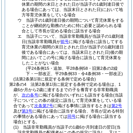
休業の期間の末日とされた日が当該子の1歳到達日後で
ある場合にあっては、当該末日とされた日)
において地
方等育児休業をしている場合
ウ
当該子の1歳到達日後の期間について育児休業をする
ことが継続的な勤務のために特に必要と認められる場
合として市長が定める場合に該当する場合
エ
当該子について、当該非常勤職員が当該子の1歳到達
日
(当該非常勤職員が
前号
に掲げる場合に該当してする
育児休業の期間の末日とされた日が当該子の1歳到達日
後である場合にあっては、当該末日とされた日)
後の期
間においてこの号に掲げる場合に該当して育児休業を
したことがない場合
(平24条例15・追加、平28条例58・旧第2条の2繰
下・一部改正、平29条例33・令4条例38・一部改正)
(法第2条第1項に規定する条例で定める場合)
第2条の4
法第2条第1項に規定する条例で定める場合は、1
歳6か月から2歳に達するまでの子を養育する非常勤職員
が、
次の各号
に掲げる場合のいずれにも該当する場合
(当該
子についてこの条の規定に該当して育児休業をしている場
合であって
次条第7号
に掲げる事情に該当するときは
第2号
及び
第3号
に掲げる場合に該当する場合、市長が定める特別
の事情がある場合にあっては
同号
に掲げる場合に該当する
場合)
とする。
(1)
当該非常勤職員が当該子の1歳6か月到達日の翌日
(当
該非常勤職員の配偶者がこの条の規定に該当し、又はこ