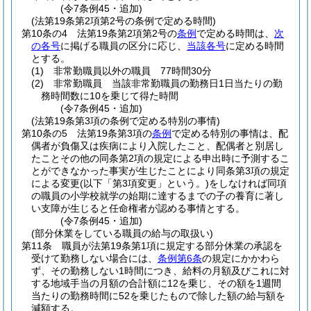
(令7条例45・追加)
(法第19条第2項第2号の条例で定める時間)
第10条の4
法第19条第2項第2号の
条例
で定める時間は、
次
の各号
に掲げる職員の区分に応じ、
当該各号
に定める時間
とする。
(1)
非常勤職員以外の職員 77時間30分
(2)
非常勤職員 当該非常勤職員の勤務日1日当たりの勤
務時間数に10を乗じて得た時間
(令7条例45・追加)
(法第19条第3項の条例で定める特別の事情)
第10条の5
法第19条第3項の
条例
で定める特別の事情は、配
偶者が負傷又は疾病により入院したこと、配偶者と別居し
たことその他の同条第2項の規定による申出時に予測するこ
とができなかった事実が生じたことにより同条第3項の規定
による変更
(以下「第3項変更」という。)
をしなければ同項
の職員の小学校就学の始期に達するまでの子の養育に著し
い支障が生じると任命権者が認める事情とする。
(令7条例45・追加)
(部分休業をしている職員の給与の取扱い)
第11条
職員が法第19条第1項に規定する部分休業の承認を
受けて勤務しない場合には、
条例第6条
の規定にかかわら
ず、その勤務しない1時間につき、給料の月額及びこれに対
する地域手当の月額の合計額に12を乗じ、その額を1週間
当たりの勤務時間に52を乗じたもので除した額の給与額を
減額する。