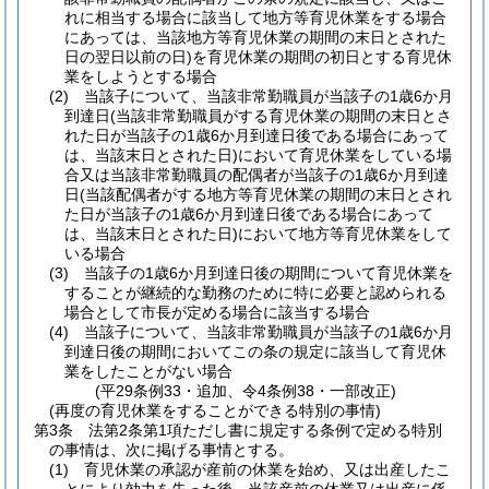
れに相当する場合に該当して地方等育児休業をする場合
にあっては、当該地方等育児休業の期間の末日とされた
日の翌日以前の日)
を育児休業の期間の初日とする育児休
業をしようとする場合
(2)
当該子について、当該非常勤職員が当該子の1歳6か月
到達日
(当該非常勤職員がする育児休業の期間の末日とさ
れた日が当該子の1歳6か月到達日後である場合にあって
は、当該末日とされた日)
において育児休業をしている場
合又は当該非常勤職員の配偶者が当該子の1歳6か月到達
日
(当該配偶者がする地方等育児休業の期間の末日とされ
た日が当該子の1歳6か月到達日後である場合にあって
は、当該末日とされた日)
において地方等育児休業をして
いる場合
(3)
当該子の1歳6か月到達日後の期間について育児休業を
することが継続的な勤務のために特に必要と認められる
場合として市長が定める場合に該当する場合
(4)
当該子について、当該非常勤職員が当該子の1歳6か月
到達日後の期間においてこの条の規定に該当して育児休
業をしたことがない場合
(平29条例33・追加、令4条例38・一部改正)
(再度の育児休業をすることができる特別の事情)
第3条
法第2条第1項ただし書に規定する条例で定める特別
の事情は、次に掲げる事情とする。
(1)
育児休業の承認が産前の休業を始め、又は出産したこ