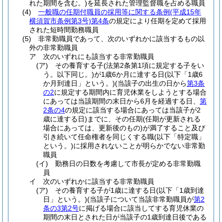
れた期間を含む。)
を延長された管理監督職を占める職員
(4)
一般職の任期付職員の採用等に関する条例
(平成15年
横須賀市条例第3号)
第4条
の規定により任期を定めて採用
された短時間勤務職員
(5)
非常勤職員であって、次のいずれかに該当するもの以
外の非常勤職員
ア
次のいずれにも該当する非常勤職員
(ア)
その養育する子
(法第2条第1項に規定する子をい
う。以下同じ。)
が1歳6か月に達する日
(以下「1歳6
か月到達日」という。)
(当該子の出生の日から
第3条
の2
に規定する期間内に育児休業をしようとする場合
にあっては当該期間の末日から6月を経過する日、
第
2条の4
の規定に該当する場合にあっては当該子が2
歳に達する日)
までに、その任期
(任期が更新される
場合にあっては、更新後のもの)
が満了すること及び
引き続いて任命権者を同じくする職
(以下「特定職」
という。)
に採用されないことが明らかでない非常勤
職員
(イ)
勤務日の日数を考慮して市長が定める非常勤職
員
イ
次のいずれかに該当する非常勤職員
(ア)
その養育する子が1歳に達する日
(以下「1歳到達
日」という。)
(当該子について当該非常勤職員が
第2
条の3第2号
に掲げる場合に該当してする育児休業の
期間の末日とされた日が当該子の1歳到達日後である