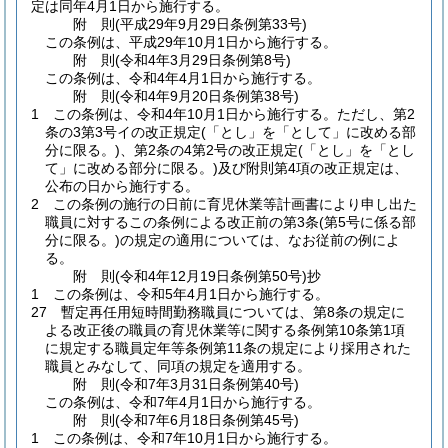
定は同年4月1日から施行する。
附
則
(平成29年9月29日
条例第33号)
この条例は、平成29年10月1日から施行する。
附
則
(令和4年3月29日
条例第8号)
この条例は、令和4年4月1日から施行する。
附
則
(令和4年9月20日
条例第38号)
1
この条例は、令和4年10月1日から施行する。
ただし、第2
条の3第3号イの改正規定
(「とし」を「として」に改める部
分に限る。)
、第2条の4第2号の改正規定
(「とし」を「とし
て」に改める部分に限る。)
及び附則第4項の改正規定は、
公布の日から施行する。
2
この条例の施行の日前に育児休業等計画書により申し出た
職員に対するこの条例による改正前の第3条
(第5号に係る部
分に限る。)
の規定の適用については、なお従前の例によ
る。
附
則
(令和4年12月19日
条例第50号)
抄
1
この条例は、令和5年4月1日から施行する。
27
暫定再任用短時間勤務職員については、第8条の規定に
よる改正後の職員の育児休業等に関する条例第10条第1項
に規定する職員定年等条例第11条の規定により採用された
職員とみなして、同項の規定を適用する。
附
則
(令和7年3月31日
条例第40号)
この条例は、令和7年4月1日から施行する。
附
則
(令和7年6月18日
条例第45号)
1
この条例は、令和7年10月1日から施行する。