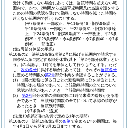
受けて勤務しない場合にあっては、当該時間を超えない範
囲内で、かつ、2時間から当該育児時間又は当該介護をする
ための時間の承認を受けて勤務しない時間を減じた時間を
超えない範囲内で)
行うものとする。
(平7条例9・一部改正、平11条例46・旧第9条繰下、
平19条例55・一部改正、平22条例31・旧第10条繰
上、平24条例15・旧第9条繰下・一部改正、平26条
例25・平28条例58・令4条例50・令7条例40・令7条
例45・一部改正)
(第2号部分休業の承認)
第10条の2
法第19条第2項第2号に掲げる範囲内で請求する
同条第1項に規定する部分休業
(以下「第2号部分休業」とい
う。)
の承認は、1時間を単位として行うものとする。
ただ
し、
次の各号
に掲げる場合にあっては、それぞれ
当該各号
に定める時間数の
第2号
部分休業を承認することができる。
(1)
1回の勤務に係る日ごとの勤務時間に分を単位とした
時間がある場合であって、当該勤務時間の全てについて
承認の請求があったとき 当該勤務時間の時間数
(2)
第2号
部分休業の残時間数に1時間未満の端数がある場
合であって、当該残時間数の全てについて承認の請求が
あったとき 当該残時間数
(令7条例45・追加)
(法第19条第2項の条例で定める1年の期間)
第10条の3
法第19条第2項の
条例
で定める1年の期間は、毎
年4月1日から翌年3月31日までとする。