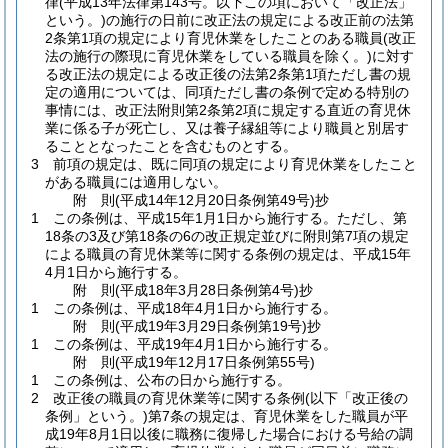
律
(平成13年法律第143号。以下この項において「改正法」
という。)
の施行の日前に改正法の規定による改正前の法第
2条第1項の規定により育児休業をしたことのある職員
(改正
法の施行の際現に育児休業をしている職員を除く。)
に対す
る改正法の規定による改正後の法第2条第1項ただし書の規
定の適用については、同項ただし書の条例で定める特別の
事情には、改正法附則第2条第2項に規定する直近の育児休
業に係る子が死亡し、又は養子縁組等により職員と別居す
ることとなったことを含むものとする。
3
前項の規定は、既に同項の規定により育児休業をしたこと
がある職員には適用しない。
附
則
(平成14年12月20日
条例第49号)
抄
1
この条例は、平成15年1月1日から施行する。
ただし、第
18条の3及び第18条の6の改正規定並びに附則第7項の規定
による職員の育児休業等に関する条例の規定は、平成15年
4月1日から施行する。
附
則
(平成18年3月28日
条例第4号)
抄
1
この条例は、平成18年4月1日から施行する。
附
則
(平成19年3月29日
条例第19号)
抄
1
この条例は、平成19年4月1日から施行する。
附
則
(平成19年12月17日
条例第55号)
1
この条例は、公布の日から施行する。
2
改正後の職員の育児休業等に関する条例
(以下「改正後の
条例」という。)
第7条の規定は、育児休業をした職員が平
成19年8月1日以後に職務に復帰した場合における号給の調