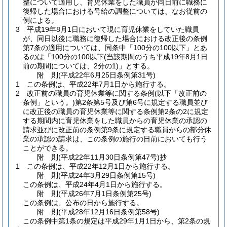
整について適用し、育児休業をした職員が同日前に職務に
復帰した場合における号給の調整については、なお従前の
例による。
3
平成19年8月1日において現に育児休業をしていた職員
が、同日以後に職務に復帰した場合における改正後の条例
第7条の適用については、同条中「100分の100以下」とあ
るのは「100分の100以下
(当該期間のうち平成19年8月1日
前の期間については、2分の1)
」とする。
附
則
(平成22年6月25日
条例第31号)
1
この条例は、平成22年7月1日から施行する。
2
改正前の職員の育児休業等に関する条例
(以下「改正前の
条例」という。)
第2条第5号及び第6号に規定する職員並び
に改正後の職員の育児休業等に関する条例第2条の2に規定
する期間内に育児休業をした職員からの育児休業の承認の
請求並びに改正前の条例第9条に規定する職員からの部分休
業の承認の請求は、この条例の施行の日前においても行う
ことができる。
附
則
(平成22年11月30日
条例第47号)
抄
1
この条例は、平成22年12月1日から施行する。
附
則
(平成24年3月29日
条例第15号)
この条例は、平成24年4月1日から施行する。
附
則
(平成26年7月1日
条例第25号)
この条例は、公布の日から施行する。
附
則
(平成28年12月16日
条例第58号)
この条例中第1条の規定は平成29年1月1日から、第2条の規