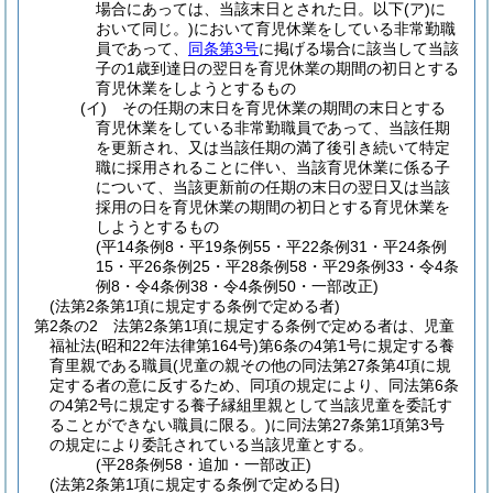
場合にあっては、当該末日とされた日。以下
(ア)
に
おいて同じ。)
において育児休業をしている非常勤職
員であって、
同条第3号
に掲げる場合に該当して当該
子の1歳到達日の翌日を育児休業の期間の初日とする
育児休業をしようとするもの
(イ)
その任期の末日を育児休業の期間の末日とする
育児休業をしている非常勤職員であって、当該任期
を更新され、又は当該任期の満了後引き続いて特定
職に採用されることに伴い、当該育児休業に係る子
について、当該更新前の任期の末日の翌日又は当該
採用の日を育児休業の期間の初日とする育児休業を
しようとするもの
(平14条例8・平19条例55・平22条例31・平24条例
15・平26条例25・平28条例58・平29条例33・令4条
例8・令4条例38・令4条例50・一部改正)
(法第2条第1項に規定する条例で定める者)
第2条の2
法第2条第1項に規定する条例で定める者は、児童
福祉法
(昭和22年法律第164号)
第6条の4第1号に規定する養
育里親である職員
(児童の親その他の同法第27条第4項に規
定する者の意に反するため、同項の規定により、同法第6条
の4第2号に規定する養子縁組里親として当該児童を委託す
ることができない職員に限る。)
に同法第27条第1項第3号
の規定により委託されている当該児童とする。
(平28条例58・追加・一部改正)
(法第2条第1項に規定する条例で定める日)