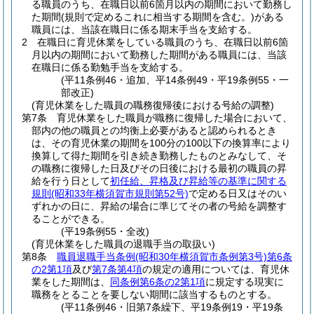
る職員のうち、在職日以前6箇月以内の期間において勤務し
た期間
(規則で定めるこれに相当する期間を含む。)
がある
職員には、当該在職日に係る期末手当を支給する。
2
在職日に育児休業をしている職員のうち、在職日以前6箇
月以内の期間において勤務した期間がある職員には、当該
在職日に係る勤勉手当を支給する。
(平11条例46・追加、平14条例49・平19条例55・一
部改正)
(育児休業をした職員の職務復帰後における号給の調整)
第7条
育児休業をした職員が職務に復帰した場合において、
部内の他の職員との均衡上必要があると認められるとき
は、その育児休業の期間を100分の100以下の換算率により
換算して得た期間を引き続き勤務したものとみなして、そ
の職務に復帰した日及びその日後における最初の職員の昇
給を行う日として
初任給、昇格及び昇給等の基準に関する
規則
(昭和33年横須賀市規則第52号)
で定める日又はそのい
ずれかの日に、昇給の場合に準じてその者の号給を調整す
ることができる。
(平19条例55・全改)
(育児休業をした職員の退職手当の取扱い)
第8条
職員退職手当条例
(昭和30年横須賀市条例第3号)
第6条
の2第1項
及び
第7条第4項
の規定の適用については、育児休
業をした期間は、
同条例第6条の2第1項
に規定する現実に
職務をとることを要しない期間に該当するものとする。
(平11条例46・旧第7条繰下、平19条例19・平19条