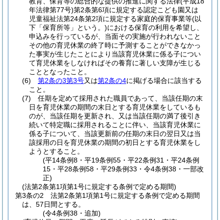
教育、保育等の総合的な提供の推進に関する法律
(平成18
年法律第77号)
第2条第6項に規定する認定こども園又は
児童福祉法第24条第2項に規定する家庭的保育事業等
(以
下「保育所等」という。)
における保育の利用を希望し、
申込みを行っているが、当面その実施が行われないこと
その他の育児休業の終了時に予測することができなかっ
た事実が生じたことにより当該育児休業に係る子につい
て育児休業をしなければその養育に著しい支障が生じる
こととなったこと。
(6)
第2条の3第3号
又は
第2条の4
に掲げる場合に該当する
こと。
(7)
任期を定めて採用された職員であって、当該任期の末
日を育児休業の期間の末日とする育児休業をしているも
のが、当該任期を更新され、又は当該任期の満了後引き
続いて特定職に採用されることに伴い、当該育児休業に
係る子について、当該更新前の任期の末日の翌日又は当
該採用の日を育児休業の期間の初日とする育児休業をし
ようとすること。
(平14条例8・平19条例55・平22条例31・平24条例
15・平28条例58・平29条例33・令4条例38・一部改
正)
(法第2条第1項第1号に規定する条例で定める期間)
第3条の2
法第2条第1項第1号に規定する条例で定める期間
は、57日間とする。
(令4条例38・追加)