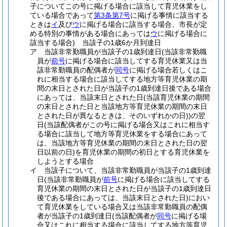
子についてこの号に掲げる場合に該当して育児休業をし
ている場合であって
第3条第7号
に掲げる事情に該当する
ときは
イ
及び
ウ
に掲げる場合に該当する場合、市長が定
める特別の事情がある場合にあっては
ウ
に掲げる場合に
該当する場合)
当該子の1歳6か月到達日
ア
当該非常勤職員が当該子の1歳到達日
(当該非常勤職
員が
前号
に掲げる場合に該当してする育児休業又は当
該非常勤職員の配偶者が
同号
に掲げる場合若しくはこ
れに相当する場合に該当してする地方等育児休業の期
間の末日とされた日が当該子の1歳到達日後である場合
にあっては、当該末日とされた日
(当該育児休業の期間
の末日とされた日と当該地方等育児休業の期間の末日
とされた日が異なるときは、そのいずれかの日)
)
の翌
日
(当該配偶者がこの号に掲げる場合又はこれに相当す
る場合に該当して地方等育児休業をする場合にあって
は、当該地方等育児休業の期間の末日とされた日の翌
日以前の日)
を育児休業の期間の初日とする育児休業を
しようとする場合
イ
当該子について、当該非常勤職員が当該子の1歳到達
日
(当該非常勤職員が
前号
に掲げる場合に該当してする
育児休業の期間の末日とされた日が当該子の1歳到達日
後である場合にあっては、当該末日とされた日)
におい
て育児休業をしている場合又は当該非常勤職員の配偶
者が当該子の1歳到達日
(当該配偶者が
同号
に掲げる場
合又はこれに相当する場合に該当してする地方等育児