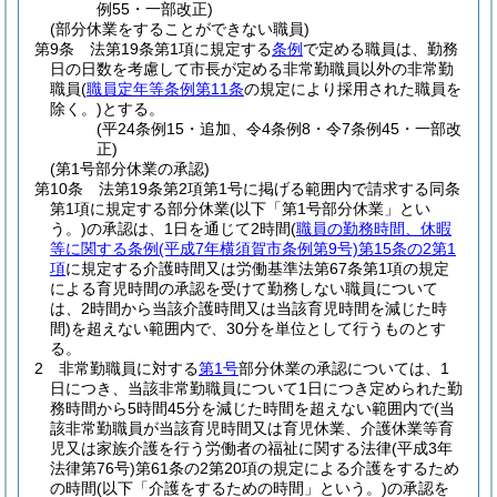
例55・一部改正)
(部分休業をすることができない職員)
第9条
法第19条第1項に規定する
条例
で定める職員は、勤務
日の日数を考慮して市長が定める非常勤職員以外の非常勤
職員
(
職員定年等条例第11条
の規定により採用された職員を
除く。)
とする。
(平24条例15・追加、令4条例8・令7条例45・一部改
正)
(第1号部分休業の承認)
第10条
法第19条第2項第1号に掲げる範囲内で請求する同条
第1項に規定する部分休業
(以下「第1号部分休業」とい
う。)
の承認は、1日を通じて2時間
(
職員の勤務時間、休暇
等に関する条例
(平成7年横須賀市条例第9号)
第15条の2第1
項
に規定する介護時間又は労働基準法第67条第1項の規定
による育児時間の承認を受けて勤務しない職員について
は、2時間から当該介護時間又は当該育児時間を減じた時
間)
を超えない範囲内で、30分を単位として行うものとす
る。
2
非常勤職員に対する
第1号
部分休業の承認については、1
日につき、当該非常勤職員について1日につき定められた勤
務時間から5時間45分を減じた時間を超えない範囲内で
(当
該非常勤職員が当該育児時間又は育児休業、介護休業等育
児又は家族介護を行う労働者の福祉に関する法律
(平成3年
法律第76号)
第61条の2第20項の規定による介護をするため
の時間
(以下「介護をするための時間」という。)
の承認を