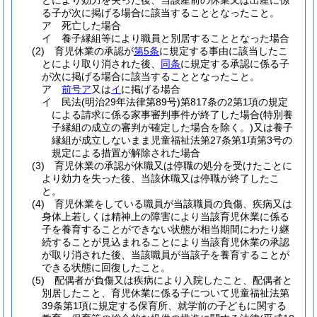
とにより効力を失った後、当該産前の休業又は出産に係
る子が次に掲げる場合に該当することとなったこと。
ア
死亡した場合
イ
養子縁組等により職員と別居することとなった場合
(2)
育児休業の承認が
第5条
に規定する事由に該当したこ
とにより取り消された後、
同条
に規定する承認に係る子
が次に掲げる場合に該当することとなったこと。
ア
前号ア
又は
イ
に掲げる場合
イ
民法
(明治29年法律第89号)
第817条の2第1項の規定
による請求に係る家事審判事件が終了した場合
(特別養
子縁組の成立の審判が確定した場合を除く。)
又は養子
縁組が成立しないまま児童福祉法第27条第1項第3号の
規定による措置が解除された場合
(3)
育児休業の承認が休職又は停職の処分を受けたことに
より効力を失った後、当該休職又は停職が終了したこ
と。
(4)
育児休業をしている職員が当該職員の負傷、疾病又は
身体上若しくは精神上の障害により当該育児休業に係る
子を養育することができない状態が相当期間にわたり継
続することが見込まれることにより当該育児休業の承認
が取り消された後、当該職員が当該子を養育することが
できる状態に回復したこと。
(5)
配偶者が負傷又は疾病により入院したこと、配偶者と
別居したこと、育児休業に係る子について児童福祉法第
39条第1項に規定する保育所、就学前の子どもに関する