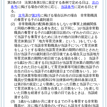
第2条の3
法第2条第1項に規定する条例で定める日は、
次の
各号
に掲げる場合の区分に応じ、
当該各号
に定める日とす
る。
(1)
次号
及び
第3号
に掲げる場合以外の場合 非常勤職員
の養育する子の1歳到達日
(2)
非常勤職員の配偶者
(届出をしないが事実上婚姻関係
と同様の事情にある者を含む。以下同じ。)
が当該非常勤
職員の養育する子の1歳到達日以前のいずれかの日におい
て当該子を養育するために法その他の法律の規定による
育児休業
(以下「地方等育児休業」という。)
をしている
場合において当該非常勤職員が当該子について育児休業
をしようとする場合
(当該育児休業の期間の初日とされた
日が当該子の1歳到達日の翌日後である場合又は当該地方
等育児休業の期間の初日前である場合を除く。)
当該子
が1歳2か月に達する日
(当該日が当該育児休業の期間の初
日とされた日から起算して育児休業等可能日数
(当該子の
出生の日から当該子の1歳到達日までの日数をいう。)
か
ら育児休業等取得日数
(当該子の出生の日以後当該非常勤
職員が労働基準法
(昭和22年法律第49号)
第65条第1項又
は第2項の規定により勤務しなかった日数と当該子につい
て育児休業をした日数を合算した日数をいう。)
を差し引
いた日数を経過する日より後の日であるときは、当該経
過する日)
(3)
1歳から1歳6か月に達するまでの子を養育する非常勤
職員が、次に掲げる場合のいずれにも該当する場合
(当該