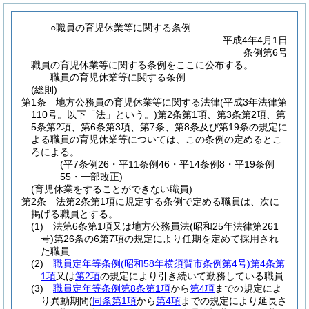
○職員の育児休業等に関する条例
平成4年4月1日
条例第6号
職員の育児休業等に関する条例をここに公布する。
職員の育児休業等に関する条例
(総則)
第1条
地方公務員の育児休業等に関する法律
(平成3年法律第
110号。以下「法」という。)
第2条第1項、第3条第2項、第
5条第2項、第6条第3項、第7条、第8条及び第19条の規定に
よる職員の育児休業等については、この条例の定めるとこ
ろによる。
(平7条例26・平11条例46・平14条例8・平19条例
55・一部改正)
(育児休業をすることができない職員)
第2条
法第2条第1項に規定する条例で定める職員は、次に
掲げる職員とする。
(1)
法第6条第1項又は地方公務員法
(昭和25年法律第261
号)
第26条の6第7項の規定により任期を定めて採用され
た職員
(2)
職員定年等条例
(昭和58年横須賀市条例第4号)
第4条第
1項
又は
第2項
の規定により引き続いて勤務している職員
(3)
職員定年等条例第8条第1項
から
第4項
までの規定によ
り異動期間
(
同条第1項
から
第4項
までの規定により延長さ