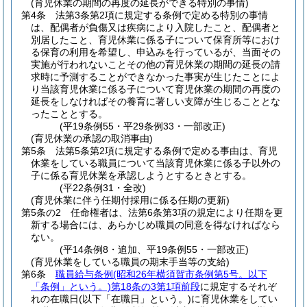
(育児休業の期間の再度の延長ができる特別の事情)
第4条
法第3条第2項に規定する条例で定める特別の事情
は、配偶者が負傷又は疾病により入院したこと、配偶者と
別居したこと、育児休業に係る子について保育所等におけ
る保育の利用を希望し、申込みを行っているが、当面その
実施が行われないことその他の育児休業の期間の延長の請
求時に予測することができなかった事実が生じたことによ
り当該育児休業に係る子について育児休業の期間の再度の
延長をしなければその養育に著しい支障が生じることとな
ったこととする。
(平19条例55・平29条例33・一部改正)
(育児休業の承認の取消事由)
第5条
法第5条第2項に規定する条例で定める事由は、育児
休業をしている職員について当該育児休業に係る子以外の
子に係る育児休業を承認しようとするときとする。
(平22条例31・全改)
(育児休業に伴う任期付採用に係る任期の更新)
第5条の2
任命権者は、法第6条第3項の規定により任期を更
新する場合には、あらかじめ職員の同意を得なければなら
ない。
(平14条例8・追加、平19条例55・一部改正)
(育児休業をしている職員の期末手当等の支給)
第6条
職員給与条例
(昭和26年横須賀市条例第5号。以下
「条例」という。)
第18条の3第1項前段
に規定するそれぞ
れの在職日
(以下「在職日」という。)
に育児休業をしてい