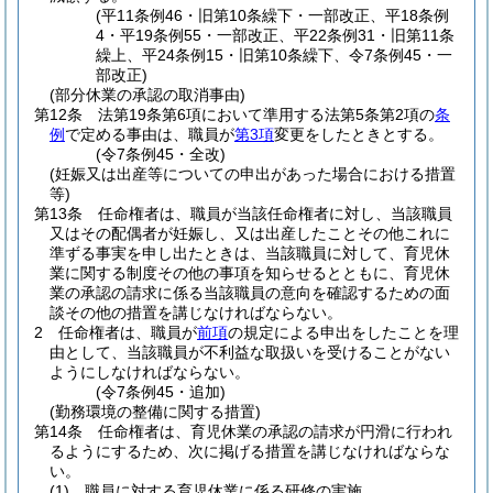
(平11条例46・旧第10条繰下・一部改正、平18条例
4・平19条例55・一部改正、平22条例31・旧第11条
繰上、平24条例15・旧第10条繰下、令7条例45・一
部改正)
(部分休業の承認の取消事由)
第12条
法第19条第6項において準用する法第5条第2項の
条
例
で定める事由は、職員が
第3項
変更をしたときとする。
(令7条例45・全改)
(妊娠又は出産等についての申出があった場合における措置
等)
第13条
任命権者は、職員が当該任命権者に対し、当該職員
又はその配偶者が妊娠し、又は出産したことその他これに
準ずる事実を申し出たときは、当該職員に対して、育児休
業に関する制度その他の事項を知らせるとともに、育児休
業の承認の請求に係る当該職員の意向を確認するための面
談その他の措置を講じなければならない。
2
任命権者は、職員が
前項
の規定による申出をしたことを理
由として、当該職員が不利益な取扱いを受けることがない
ようにしなければならない。
(令7条例45・追加)
(勤務環境の整備に関する措置)
第14条
任命権者は、育児休業の承認の請求が円滑に行われ
るようにするため、次に掲げる措置を講じなければならな
い。
(1)
職員に対する育児休業に係る研修の実施