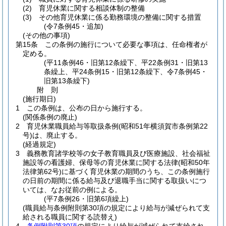
(2)
育児休業に関する相談体制の整備
(3)
その他育児休業に係る勤務環境の整備に関する措置
(令7条例45・追加)
(その他の事項)
第15条
この条例の施行について必要な事項は、任命権者が
定める。
(平11条例46・旧第12条繰下、平22条例31・旧第13
条繰上、平24条例15・旧第12条繰下、令7条例45・
旧第13条繰下)
附
則
(施行期日)
1
この条例は、公布の日から施行する。
(関係条例の廃止)
2
育児休業職員給与等取扱条例
(昭和51年横須賀市条例第22
号)
は、廃止する。
(経過規定)
3
義務教育諸学校等の女子教育職員及び医療施設、社会福祉
施設等の看護婦、保母等の育児休業に関する法律
(昭和50年
法律第62号)
に基づく育児休業の期間のうち、この条例施行
の日前の期間に係る給与及び退職手当に関する取扱いにつ
いては、なお従前の例による。
(平7条例26・旧第6項繰上)
(職員給与条例附則第30項の規定により給与が減ぜられて支
給される職員に関する読替え)