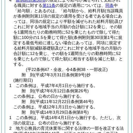
4
条例附則第30項
の規定により給与が減ぜられて支給され
る職員に対する
第11条
の規定の適用については、
同条
中
「給与額」とあるのは、「給与額から、給料月額
(当該職員
が条例附則第11項の規定の適用を受ける者である場合にあ
っては、同項の規定により半額を減ぜられた給料月額)
及び
これに対する地域手当の月額の合計額に12を乗じ、その額
を1週間当たりの勤務時間に52を乗じたもので除して得た
額に100分の1.5を乗じて得た額
(条例附則第30項第1号に規
定する最低号給に達しない場合にあっては、同項に規定す
る給料月額減額基礎額及びこれに対する地域手当の月額の
合計額に12を乗じ、その額を1週間当たりの勤務時間に52
を乗じたもので除して得た額)
に相当する額を減じた額」と
する。
(平22条例47・全改、令4条例38・一部改正)
附
則
(平成7年3月31日
条例第9号)
抄
(施行期日)
1
この条例は、平成7年4月1日から施行する。
附
則
(平成7年6月12日
条例第26号)
この条例は、公布の日から施行する。
附
則
(平成11年12月22日
条例第46号)
この条例は、平成12年1月1日から施行する。
附
則
(平成14年3月29日
条例第8号)
1
この条例は、平成14年4月1日から施行する。
ただし、次
項の規定は、公布の日から施行する。
2
地方公務員の育児休業等に関する法律の一部を改正する法