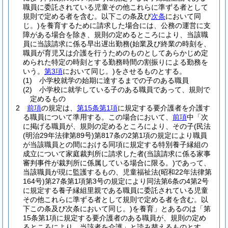
職員に委託されている児童その他これらに準ずる者として
規則で定める者を含む。以下この条及び
次条
において同
じ。)
を養育するために請求した場合には、公務の運営に支
障がある場合を除き、規則の定めるところにより、当該職
員に当該請求に係る早出遅出勤務
(始業及び終業の時刻を、
職員が育児又は介護を行うためのものとしてあらかじめ定
められた特定の時刻とする勤務時間の割振りによる勤務を
いう。
第3項
において同じ。)
をさせるものとする。
(1)
小学校就学の始期に達するまでの子のある職員
(2)
小学校に就学している子のある職員であって、規則で
定めるもの
2
前項
の規定は、
第15条第1項
に規定する要介護者を介護す
る職員について準用する。
この場合において、
前項
中「次
に掲げる職員が、規則の定めるところにより、その子
(民法
(明治29年法律第89号)
第817条の2第1項の規定により職員
が当該職員との間における同項に規定する特別養子縁組の
成立について家庭裁判所に請求した者
(当該請求に係る家事
審判事件が裁判所に係属している場合に限る。)
であって、
当該職員が現に監護するもの、児童福祉法
(昭和22年法律第
164号)
第27条第1項第3号の規定により同法第6条の4第2号
に規定する養子縁組里親である職員に委託されている児童
その他これらに準ずる者として規則で定める者を含む。以
下この条及び次条において同じ。)
を養育」とあるのは「第
15条第1項に規定する要介護者のある職員が、規則の定め
るところにより、当該者を介護」と読み替えるものとす