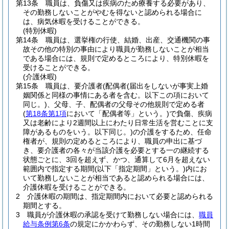
第13条
職員は、負傷又は疾病のため療養する必要があり、
その勤務しないことがやむを得ないと認められる場合に
は、病気休暇を受けることができる。
(特別休暇)
第14条
職員は、選挙権の行使、結婚、出産、交通機関の事
故その他の特別の事由により職員が勤務しないことが相当
である場合には、規則で定めるところにより、特別休暇を
受けることができる。
(介護休暇)
第15条
職員は、要介護者
(配偶者
(届出をしないが事実上婚
姻関係と同様の事情にある者を含む。以下この項において
同じ。)
、父母、子、配偶者の父母その他規則で定める者
(
第18条第1項
において「配偶者等」という。)
で負傷、疾病
又は老齢により2週間以上にわたり日常生活を営むことに支
障があるものをいう。以下同じ。)
の介護をするため、任命
権者が、規則の定めるところにより、職員の申出に基づ
き、要介護者の各々が当該介護を必要とする一の継続する
状態ごとに、3回を超えず、かつ、通算して6月を超えない
範囲内で指定する期間
(以下「指定期間」という。)
内にお
いて勤務しないことが相当であると認められる場合には、
介護休暇を受けることができる。
2
介護休暇の期間は、指定期間内において必要と認められる
期間とする。
3
職員が介護休暇の承認を受けて勤務しない場合には、
職員
給与条例第6条
の規定にかかわらず、その勤務しない1時間