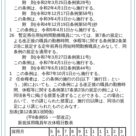
附
則
(令和2年3月25日
条例第28号)
この条例は、令和2年4月1日から施行する。
附
則
(令和2年12月17日
条例第58号)
この条例は、令和3年4月1日から施行する。
附
則
(令和4年12月19日
条例第50号)
抄
1
この条例は、令和5年4月1日から施行する。
26
暫定再任用短時間勤務職員については、第7条の規定に
よる改正後の職員の勤務時間、休暇等に関する条例第2条第
2項に規定する定年前再任用短時間勤務職員とみなして、同
条例の規定を適用する。
附
則
(令和7年3月27日
条例第11号)
この条例は、令和7年4月1日から施行する。
附
則
(令和7年6月18日
条例第44号)
1
この条例は、令和7年10月1日から施行する。
2
任命権者は、この条例の施行の日
(以下「施行日」とい
う。)
前においても、この条例による改正後の職員の勤務時
間、休暇等に関する条例第17条第2項の規定の例により、
同項各号に掲げる措置を講ずることができる。
この場合に
おいて、その講じられた措置は、施行日以降は、同項の規
定により講じられたものとみなす。
別表
(第12条第1項関係)
(平8条例55・一部改正)
新規採用職員年次休暇日数表
採用月
5
6
7
8
9
1
1
1
1
2
3