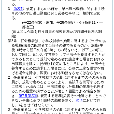
る。
3
前2項
に規定するもののほか、早出遅出勤務に関する手続
その他の早出遅出勤務に関し必要な事項は、規則で定め
る。
(平22条例30・追加、平28条例57・令7条例11・一
部改正)
(育児又は介護を行う職員の深夜勤務及び時間外勤務の制
限)
第8条
任命権者は、小学校就学の始期に達するまでの子のあ
る職員
(職員の配偶者で当該子の親であるものが、深夜
(午
後10時から翌日の午前5時までの間をいう。以下この項に
おいて同じ。)
において常態として当該子を養育することが
できるものとして規則で定める者に該当する場合における
当該職員を除く。)
が規則で定めるところにより、当該子を
養育するために請求した場合には、公務の正常な運営を妨
げる場合を除き、深夜における勤務をさせてはならない。
2
任命権者は、小学校就学の始期に達するまでの子のある職
員が、規則で定めるところにより、当該子を養育するため
に請求した場合には、当該請求をした職員の業務を処理す
るための措置を講ずることが著しく困難である場合を除
き、
第7条第2項
に規定する勤務
(災害その他避けることので
きない事由に基づく臨時の勤務を除く。
次項
において同
じ。)
をさせてはならない。
3
任命権者は、小学校就学の始期に達するまでの子のある職