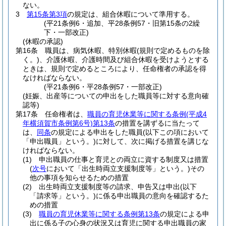
ない。
3
第15条第3項
の規定は、組合休暇について準用する。
(平21条例6・追加、平28条例57・旧第15条の2繰
下・一部改正)
(休暇の承認)
第16条
職員は、病気休暇、特別休暇
(規則で定めるものを除
く。)
、介護休暇、介護時間及び組合休暇を受けようとする
ときは、規則で定めるところにより、任命権者の承認を得
なければならない。
(平21条例6・平28条例57・一部改正)
(妊娠、出産等についての申出をした職員等に対する意向確
認等)
第17条
任命権者は、
職員の育児休業等に関する条例
(平成4
年横須賀市条例第6号)
第13条
の措置を講ずるに当たって
は、
同条
の規定による申出をした職員
(以下この項において
「申出職員」という。)
に対して、次に掲げる措置を講じな
ければならない。
(1)
申出職員の仕事と育児との両立に資する制度又は措置
(
次号
において「出生時両立支援制度等」という。)
その
他の事項を知らせるための措置
(2)
出生時両立支援制度等の請求、申告又は申出
(以下
「請求等」という。)
に係る申出職員の意向を確認するた
めの措置
(3)
職員の育児休業等に関する条例第13条
の規定による申
出に係る子の心身の状況又は育児に関する申出職員の家