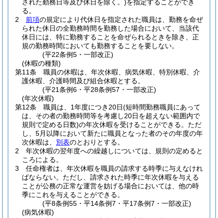
された勤務日等及び休日を除く。)
を指定することができ
る。
2
前項
の規定により代休日を指定された職員は、勤務を命ぜ
られた休日の全勤務時間を勤務した場合において、当該代
休日には、特に勤務することを命ぜられるときを除き、正
規の勤務時間においても勤務することを要しない。
(平22条例5・一部改正)
(休暇の種類)
第11条
職員の休暇は、年次休暇、病気休暇、特別休暇、介
護休暇、介護時間及び組合休暇とする。
(平21条例6・平28条例57・一部改正)
(年次休暇)
第12条
職員は、1年度につき20日
(短時間勤務職員にあって
は、その者の勤務時間等を考慮し20日を超えない範囲内で
規則で定める日数)
の年次休暇を受けることができる。
ただ
し、5月以降において新たに職員となった者のその年度の年
次休暇は、
別表
のとおりとする。
2
年次休暇の翌年度への繰越しについては、規則の定めると
ころによる。
3
任命権者は、年次休暇を職員の請求する時季に与えなけれ
ばならない。
ただし、請求された時季に年次休暇を与える
ことが公務の正常な運営を妨げる場合においては、他の時
季にこれを与えることができる。
(平8条例55・平14条例7・平17条例7・一部改正)
(病気休暇)