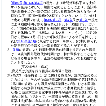
例第5号)
第14条第4項
の規定により時間外勤務手当を支給
すべき職員に対して、規則で定めるところにより、当該時
間外勤務手当の一部の支給に代わる措置の対象となるべき
時間
(以下「時間外勤務代休時間」という。)
として、規則
で定める期間内にある
第3条第2項
、
第4条
又は
第5条
の規定
により勤務時間が割り振られた日
(以下「勤務日等」とい
う。)
(国民の祝日に関する法律
(昭和23年法律第178号)
に規
定する休日
(以下「祝日法による休日」という。)
、12月29
日から翌年の1月3日までの日
(祝日法による休日を除く。)
及び
第10条第1項
に規定する代休日を除く。)
に割り振られ
た勤務時間の全部又は一部を指定することができる。
2
前項
の規定により時間外勤務代休時間を指定された職員
は、当該時間外勤務代休時間には、特に勤務することを命
ぜられる場合を除き、正規の勤務時間においても勤務する
ことを要しない。
(平22条例5・追加)
(育児又は介護を行う職員の早出遅出勤務)
第7条の3
任命権者は、次に掲げる職員が、規則の定めると
ころにより、その子
(民法
(明治29年法律第89号)
第817条の
2第1項の規定により職員が当該職員との間における同項に
規定する特別養子縁組の成立について家庭裁判所に請求し
た者
(当該請求に係る家事審判事件が裁判所に係属している
場合に限る。)
であって、当該職員が現に監護するもの、児
童福祉法
(昭和22年法律第164号)
第27条第1項第3号の規定
により同法第6条の4第2号に規定する養子縁組里親である