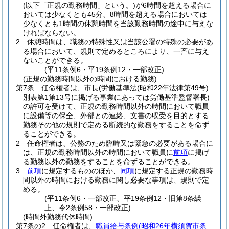
(以下「正規の勤務時間」という。)
が6時間を超える場合に
おいては少なくとも45分、8時間を超える場合においては
少なくとも1時間の休憩時間を当該勤務時間の途中に与えな
ければならない。
2
休憩時間は、職務の特殊性又は当該公署の特殊の必要があ
る場合において、規則で定めるところにより、一斉に与え
ないことができる。
(平11条例6・平19条例12・一部改正)
(正規の勤務時間以外の時間における勤務)
第7条
任命権者は、市長
(労働基準法
(昭和22年法律第49号)
別表第1第13号に掲げる事業にあっては労働基準監督署長)
の許可を受けて、正規の勤務時間以外の時間において職員
に設備等の保全、外部との連絡、文書の収受を目的とする
勤務その他の規則で定める断続的な勤務をすることを命ず
ることができる。
2
任命権者は、公務のため臨時又は緊急の必要がある場合に
は、正規の勤務時間以外の時間において職員に
前項
に掲げ
る勤務以外の勤務をすることを命ずることができる。
3
前項
に規定するもののほか、
同項
に規定する正規の勤務時
間以外の時間における勤務に関し必要な事項は、規則で定
める。
(平11条例6・一部改正、平19条例12・旧第8条繰
上、令2条例58・一部改正)
(時間外勤務代休時間)
第7条の2
任命権者は、
職員給与条例
(昭和26年横須賀市条