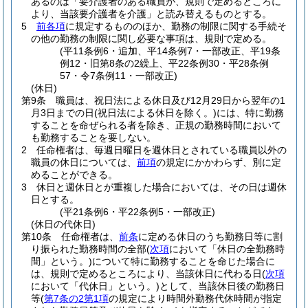
あるのは「要介護者のある職員が、規則で定めるところに
より、当該要介護者を介護」と読み替えるものとする。
5
前各項
に規定するもののほか、勤務の制限に関する手続そ
の他の勤務の制限に関し必要な事項は、規則で定める。
(平11条例6・追加、平14条例7・一部改正、平19条
例12・旧第8条の2繰上、平22条例30・平28条例
57・令7条例11・一部改正)
(休日)
第9条
職員は、祝日法による休日及び12月29日から翌年の1
月3日までの日
(祝日法による休日を除く。)
には、特に勤務
することを命ぜられる者を除き、正規の勤務時間において
も勤務することを要しない。
2
任命権者は、毎週日曜日を週休日とされている職員以外の
職員の休日については、
前項
の規定にかかわらず、別に定
めることができる。
3
休日と週休日とが重複した場合においては、その日は週休
日とする。
(平21条例6・平22条例5・一部改正)
(休日の代休日)
第10条
任命権者は、
前条
に定める休日のうち勤務日等に割
り振られた勤務時間の全部
(
次項
において「休日の全勤務時
間」という。)
について特に勤務することを命じた場合に
は、規則で定めるところにより、当該休日に代わる日
(
次項
において「代休日」という。)
として、当該休日後の勤務日
等
(
第7条の2第1項
の規定により時間外勤務代休時間が指定