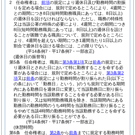
2
任命権者は、
前項
の規定により週休日及び勤務時間の割振
りを定める場合には、規則で定めるところにより、4週間ご
との期間につき8日
(短時間勤務職員にあっては、8日以上)
の週休日を設けなければならない。
ただし、職務の特殊性
又は当該公署の特殊の必要により、4週間ごとの期間につき
8日
(短時間勤務職員にあっては、8日以上)
の週休日を設け
ることが困難である職員について、規則で定めるところに
より、4週間を超えない期間につき1週間当たり1日以上の
割合で週休日を設ける場合には、この限りでない。
(平14条例7・平17条例7・一部改正)
(週休日の振替等)
第5条
任命権者は、職員に
第3条第1項
又は
前条
の規定によ
り週休日とされた日において特に勤務することを命ずる必
要がある場合には、規則で定めるところにより、
第3条第2
項
又は
前条
の規定により勤務時間が割り振られた日
(以下こ
の条において「勤務日」という。)
のうち規則で定める期間
内にある勤務日を週休日に変更して当該勤務日に割り振ら
れた勤務時間を当該勤務することを命ずる必要がある日に
割り振り、又は短時間勤務職員を除き、当該期間内にある
勤務日の勤務時間のうち4時間を当該勤務日に割り振ること
をやめて当該4時間の勤務時間を当該勤務することを命ずる
必要がある日に割り振ることができる。
(平14条例7・平17条例7・一部改正)
(休憩時間)
第6条
任命権者は、
第2条
から
前条
までに規定する勤務時間