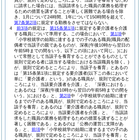
員が、規則で定めるところにより、当該子を養育するため
に請求した場合には、当該請求をした職員の業務を処理す
るための措置を講ずることが著しく困難である場合を除
き、1月について24時間、1年について150時間を超えて、
第7条第2項
に規定する勤務をさせてはならない。
4
前3項
の規定は、
第15条第1項
に規定する要介護者を介護
する職員について準用する。
この場合において、
第1項
中
「小学校就学の始期に達するまでの子のある職員
(職員の配
偶者で当該子の親であるものが、深夜
(午後10時から翌日の
午前5時までの間をいう。以下この項において同じ。)
にお
いて常態として当該子を養育することができるものとして
規則で定める者に該当する場合における当該職員を除く。)
が、規則で定めるところにより、当該子を養育」とあるの
は「第15条第1項に規定する要介護者
(以下この条において
単に「要介護者」という。)
のある職員が、規則で定めると
ころにより、当該要介護者を介護」と、「深夜における」
とあるのは「深夜
(午後10時から翌日の午前5時までの間を
いう。)
における」と、
第2項
中「小学校就学の始期に達す
るまでの子のある職員が、規則で定めるところにより、当
該子を養育」とあるのは「要介護者のある職員が、規則で
定めるところにより、当該要介護者を介護」と、「当該請
求をした職員の業務を処理するための措置を講ずることが
著しく困難である」とあるのは「公務の運営に支障があ
る」と、
前項
中「小学校就学の始期に達するまでの子のあ
る職員が、規則で定めるところにより、当該子を養育」と