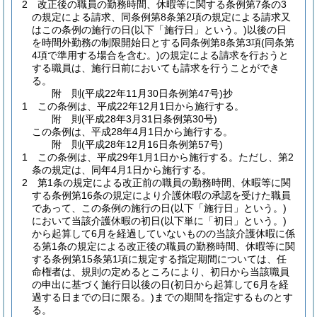
2
改正後の職員の勤務時間、休暇等に関する条例第7条の3
の規定による請求、同条例第8条第2項の規定による請求又
はこの条例の施行の日
(以下「施行日」という。)
以後の日
を時間外勤務の制限開始日とする同条例第8条第3項
(同条第
4項で準用する場合を含む。)
の規定による請求を行おうと
する職員は、施行日前においても請求を行うことができ
る。
附
則
(平成22年11月30日
条例第47号)
抄
1
この条例は、平成22年12月1日から施行する。
附
則
(平成28年3月31日
条例第30号)
この条例は、平成28年4月1日から施行する。
附
則
(平成28年12月16日
条例第57号)
1
この条例は、平成29年1月1日から施行する。
ただし、第2
条の規定は、同年4月1日から施行する。
2
第1条の規定による改正前の職員の勤務時間、休暇等に関
する条例第16条の規定により介護休暇の承認を受けた職員
であって、この条例の施行の日
(以下「施行日」という。)
において当該介護休暇の初日
(以下単に「初日」という。)
から起算して6月を経過していないものの当該介護休暇に係
る第1条の規定による改正後の職員の勤務時間、休暇等に関
する条例第15条第1項に規定する指定期間については、任
命権者は、規則の定めるところにより、初日から当該職員
の申出に基づく施行日以後の日
(初日から起算して6月を経
過する日までの日に限る。)
までの期間を指定するものとす
る。