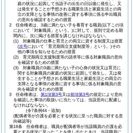
庭の状況に起因して当該子の出生の日以後に発生し、又
は発生することが予想される職業生活と家庭生活との両
立の支障となる事情の改善に資する事項に係る申出職員
の意向を確認するための措置
2
任命権者は、3歳に満たない子を養育する職員
(以下この項
において「対象職員」という。)
に対して、規則で定める期
間内に、次に掲げる措置を講じなければならない。
(1)
対象職員の仕事と育児との両立に資する制度又は措置
(
次号
において「育児期両立支援制度等」という。)
その
他の事項を知らせるための措置
(2)
育児期両立支援制度等の請求等に係る対象職員の意向
を確認するための措置
(3)
対象職員の3歳に満たない子の心身の状況又は育児に
関する対象職員の家庭の状況に起因して発生し、又は発
生することが予想される職業生活と家庭生活との両立の
支障となる事情の改善に資する事項に係る対象職員の意
向を確認するための措置
3
任命権者は、
第1項第3号
又は
前項第3号
の規定により意向
を確認した事項の取扱いに当たっては、当該意向に配慮し
なければならない。
(令7条例44・追加)
(配偶者等が介護を必要とする状況に至った職員に対する意
向確認等)
第18条
任命権者は、職員が配偶者等が当該職員の介護を必
要とする状況に至ったことを申し出たときは、当該職員に