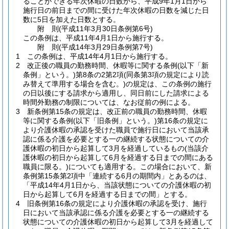
ることができる年次休暇の日数から、平成9年1月1日から
施行日の前日までの間に受けた年次休暇の日数を減じた日
数に5日を加えた日数とする。
附
則
(平成11年3月30日
条例第6号)
この条例は、平成11年4月1日から施行する。
附
則
(平成14年3月29日
条例第7号)
1
この条例は、平成14年4月1日から施行する。
2
改正後の職員の勤務時間、休暇等に関する条例
(以下「新
条例」という。)
第8条の2第2項
(同条第3項の規定により読
み替えて準用する場合を含む。)
の規定は、この条例の施行
の日以後にする請求から適用し、同日前にした請求による
時間外勤務の制限については、なお従前の例による。
3
新条例第15条の規定は、改正前の職員の勤務時間、休暇
等に関する条例
(以下「旧条例」という。)
第16条の規定に
より介護休暇の承認を受けた職員で施行日において当該承
認に係る介護を必要とする一の継続する状態についての介
護休暇の初日から起算して3月を経過しているもの
(当該介
護休暇の初日から起算して6月を経過する日までの間にある
職員に限る。)
についても適用する。
この場合において、新
条例第15条第2項中「連続する6月の期間内」とあるのは、
「平成14年4月1日から、当該状態についての介護休暇の初
日から起算して6月を経過する日までの間」とする。
4
旧条例第16条の規定により介護休暇の承認を受け、施行
日において当該承認に係る介護を必要とする一の継続する
状態についての介護休暇の初日から起算して3月を経過して