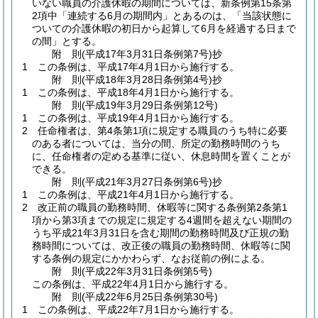
いない職員の介護休暇の期間については、新条例第15条第
2項中「連続する6月の期間内」とあるのは、「当該状態に
ついての介護休暇の初日から起算して6月を経過する日まで
の間」とする。
附
則
(平成17年3月31日
条例第7号)
抄
1
この条例は、平成17年4月1日から施行する。
附
則
(平成18年3月28日
条例第4号)
抄
1
この条例は、平成18年4月1日から施行する。
附
則
(平成19年3月29日
条例第12号)
1
この条例は、平成19年4月1日から施行する。
2
任命権者は、第4条第1項に規定する職員のうち特に必要
のある者については、当分の間、所定の勤務時間のうち
に、任命権者の定める基準に従い、休息時間を置くことが
できる。
附
則
(平成21年3月27日
条例第6号)
抄
1
この条例は、平成21年4月1日から施行する。
2
改正前の職員の勤務時間、休暇等に関する条例第2条第1
項から第3項までの規定に規定する4週間を超えない期間の
うち平成21年3月31日を含む期間の勤務時間及び正規の勤
務時間については、改正後の職員の勤務時間、休暇等に関
する条例の規定にかかわらず、なお従前の例による。
附
則
(平成22年3月31日
条例第5号)
この条例は、平成22年4月1日から施行する。
附
則
(平成22年6月25日
条例第30号)
1
この条例は、平成22年7月1日から施行する。