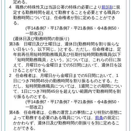
定める。
4
職務の特殊性又は当該公署の特殊の必要により
前3項
に規
定する勤務時間を超えて勤務することを必要とする職員の
勤務時間については、任命権者が別に定めることができ
る。
(平14条例7・平17条例7・平21条例6・令4条例50・
一部改正)
(週休日及び勤務時間の割振り)
第3条
日曜日及び土曜日は、週休日
(勤務時間を割り振らな
い日をいう。以下同じ。)
とする。
ただし、任命権者は、定
年前再任用短時間勤務職員及び任期付短時間勤務職員
(以下
「短時間勤務職員」という。)
については、これらの日に加
えて、月曜日から金曜日までの5日間において、週休日を設
けることができる。
2
任命権者は、月曜日から金曜日までの5日間において、1
日につき7時間45分の勤務時間を割り振るものとする。
た
だし、短時間勤務職員については、1週間ごとの期間につい
て、1日につき7時間45分を超えない範囲内で勤務時間を割
り振るものとする。
(平14条例7・平17条例7・平21条例6・令4条例50・
一部改正)
第4条
任命権者は、公務の運営上の事情により特別の形態に
よって勤務する必要のある職員については、
前条
の規定に
かかわらず、週休日及び勤務時間の割振りを別に定めるこ
とができる。