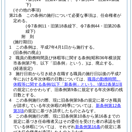
下)
(その他の事項)
第21条
この条例の施行について必要な事項は、任命権者が
定める。
(令7条例11・旧第18条繰下、令7条例44・旧第20条
繰下)
附
則
(施行期日)
1
この条例は、平成7年4月1日から施行する。
(旧条例の廃止)
2
職員の勤務時間及び休暇等に関する条例
(昭和36年横須賀
市条例第7号。以下「旧条例」という。)
は、廃止する。
(経過規定)
3
施行日前から引き続き在職する職員の施行日以後の平成7
年における年次休暇の日数については、
職員の勤務時間、
休暇等に関する条例
(以下「新条例」という。)
第12条第1項
の規定にかかわらず、旧条例第9条に規定する年次休暇の残
日数とする。
4
この条例施行の際、現に旧条例第9条の規定に基づき職員
が請求している年次休暇の時季については、
新条例第12条
第3項
の規定に基づき請求したものとみなす。
5
この条例施行の際、現に旧条例第10条から第16条までの
規定に基づき任命権者又はその委任を受けた者の承認を得
ている休暇については、それぞれ
新条例第16条
の規定に基