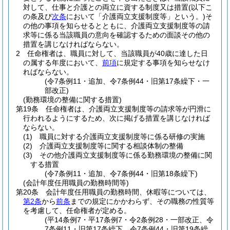
対して、仕事と介護との両立に資する制度又は措置
(以下こ
の条及び
次条
において「介護両立支援制度等」という。)
そ
の他の事項を知らせるとともに、介護両立支援制度等の請
求等に係る当該職員の意向を確認するための面談その他の
措置を講じなければならない。
2
任命権者は、職員に対して、当該職員が40歳に達した日
の属する年度において、
前項
に規定する事項を知らせなけ
ればならない。
(令7条例11・追加、令7条例44・旧第17条繰下・一
部改正)
(勤務環境の整備に関する措置)
第19条
任命権者は、介護両立支援制度等の請求等が円滑に
行われるようにするため、次に掲げる措置を講じなければ
ならない。
(1)
職員に対する介護両立支援制度等に係る研修の実施
(2)
介護両立支援制度等に関する相談体制の整備
(3)
その他介護両立支援制度等に係る勤務環境の整備に関
する措置
(令7条例11・追加、令7条例44・旧第18条繰下)
(会計年度任用職員の勤務時間等)
第20条
会計年度任用職員の勤務時間、休暇等については、
第2条
から
前条
までの規定にかかわらず、その職務の性質等
を考慮して、任命権者が定める。
(平14条例7・平17条例7・令2条例28・一部改正、令
7条例11・旧第17条繰下、令7条例44・旧第19条繰