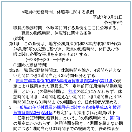
○職員の勤務時間、休暇等に関する条例
平成7年3月31日
条例第9号
職員の勤務時間、休暇等に関する条例をここに公布する。
職員の勤務時間、休暇等に関する条例
(総則)
第1条
この条例は、地方公務員法
(昭和25年法律第261号)
第
24条第5項の規定に基づき、職員の勤務時間、休日及び休
暇に関し必要な事項を定めるものとする。
(平28条例30・一部改正)
(1週間の勤務時間)
第2条
職員の勤務時間は、休憩時間を除き、4週間を超えな
い期間につき1週間当たり38時間45分とする。
2
職員定年等条例
(昭和58年横須賀市条例第4号)
第11条
の規
定により採用された職員
(以下「定年前再任用短時間勤務職
員」という。)
の勤務時間は、
前項
の規定にかかわらず、休
憩時間を除き、4週間を超えない期間につき1週間当たり15
時間30分から31時間までの範囲内で、任命権者が定める。
3
一般職の任期付職員の採用等に関する条例
(平成15年横須
賀市条例第3号)
第4条
の規定により採用された職員
(以下
「任期付短時間勤務職員」という。)
の勤務時間は、
第1項
の規定にかかわらず、休憩時間を除き、4週間を超えない期
間につき1週間当たり31時間までの範囲内で、任命権者が