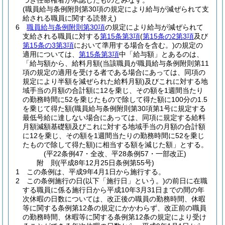
づき任命権者が承認したものとみなす。
(職員給与条例附則第30項の規定により給与が減ぜられて支
給される職員に関する読替え)
6
職員給与条例附則第30項
の規定により給与が減ぜられて
支給される職員に対する
第15条第3項
(
第15条の2第3項
及び
第15条の3第3項
において準用する場合を含む。)
の規定の
適用については、
第15条第3項
中「給与額」とあるのは、
「給与額から、給料月額
(当該職員が職員給与条例附則第11
項の規定の適用を受ける者である場合にあっては、同項の
規定により半額を減ぜられた給料月額)
及びこれに対する地
域手当の月額の合計額に12を乗じ、その額を1週間当たり
の勤務時間に52を乗じたもので除して得た額に100分の1.5
を乗じて得た額
(職員給与条例附則第30項第1号に規定する
最低号給に達しない場合にあっては、同項に規定する給料
月額減額基礎額及びこれに対する地域手当の月額の合計額
に12を乗じ、その額を1週間当たりの勤務時間に52を乗じ
たもので除して得た額)
に相当する額を減じた額」とする。
(平22条例47・全改、平28条例57・一部改正)
附
則
(平成8年12月25日
条例第55号)
1
この条例は、平成9年4月1日から施行する。
2
この条例施行の日
(以下「施行日」という。)
の前日に在職
する職員に係る施行日から平成10年3月31日までの間の年
次休暇の日数については、改正後の職員の勤務時間、休暇
等に関する条例第12条の規定にかかわらず、改正前の職員
の勤務時間、休暇等に関する条例第12条の規定により受け