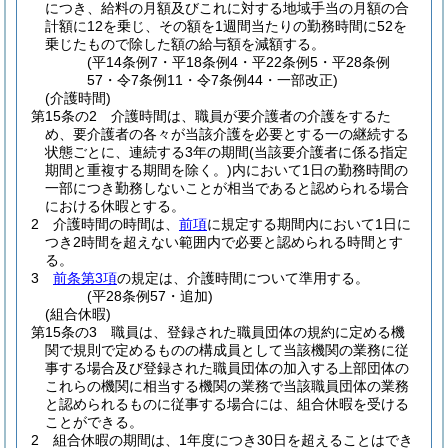
につき、給料の月額及びこれに対する地域手当の月額の合
計額に12を乗じ、その額を1週間当たりの勤務時間に52を
乗じたもので除した額の給与額を減額する。
(平14条例7・平18条例4・平22条例5・平28条例
57・令7条例11・令7条例44・一部改正)
(介護時間)
第15条の2
介護時間は、職員が要介護者の介護をするた
め、要介護者の各々が当該介護を必要とする一の継続する
状態ごとに、連続する3年の期間
(当該要介護者に係る指定
期間と重複する期間を除く。)
内において1日の勤務時間の
一部につき勤務しないことが相当であると認められる場合
における休暇とする。
2
介護時間の時間は、
前項
に規定する期間内において1日に
つき2時間を超えない範囲内で必要と認められる時間とす
る。
3
前条第3項
の規定は、介護時間について準用する。
(平28条例57・追加)
(組合休暇)
第15条の3
職員は、登録された職員団体の規約に定める機
関で規則で定めるものの構成員として当該機関の業務に従
事する場合及び登録された職員団体の加入する上部団体の
これらの機関に相当する機関の業務で当該職員団体の業務
と認められるものに従事する場合には、組合休暇を受ける
ことができる。
2
組合休暇の期間は、1年度につき30日を超えることはでき