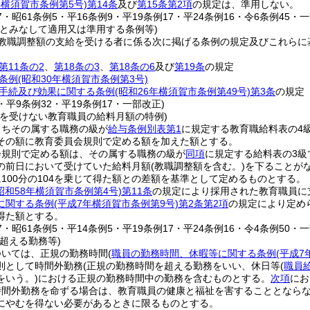
年横須賀市条例第5号)
第14条
及び
第15条第2項
の規定は、準用しない。
47・昭61条例5・平16条例9・平19条例17・平24条例16・令6条例45・
料とみなして適用又は準用する条例等)
教職調整額の支給を受ける者に係る次に掲げる条例の規定及びこれらに
第11条の2
、
第18条の3
、
第18条の6
及び
第19条
の規定
条例
(昭和30年横須賀市条例第3号)
手続及び効果に関する条例
(昭和26年横須賀市条例第49号)
第3条
の規定
4・平9条例32・平19条例17・一部改正)
給を受けない教育職員の給料月額の特例)
うちその属する職務の級が
給与条例別表第1
に規定する教育職給料表の4
その額に教育委員会規則で定める額を加えた額とする。
会規則で定める額は、その属する職務の級が
同項
に規定する給料表の3級
の前日において受けていた給料月額
(教職調整額を含む。)
を下ることが
100分の104を乗じて得た額との差額を基準として定めるものとする。
昭和58年横須賀市条例第4号)
第11条
の規定により採用された教育職員に
に関する条例
(平成7年横須賀市条例第9号)
第2条第2項
の規定により定め
得た額とする。
47・昭61条例5・平14条例5・平19条例17・平24条例16・令4条例50・
超える勤務等)
ついては、正規の勤務時間
(
職員の勤務時間、休暇等に関する条例
(平成7
則として時間外勤務
(正規の勤務時間を超える勤務をいい、休日等
(
職員給
をいう。)
における正規の勤務時間中の勤務を含むものとする。
次項
にお
時間外勤務を命ずる場合は、教育職員の健康と福祉を害することとなら
にやむを得ない必要があるときに限るものとする。