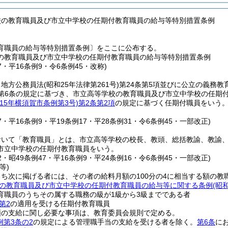
校の教育職員及び市立中学校の任期付教育職員の給与等特別措置条例
育職員の給与等特別措置条例〕をここに公布する。
の教育職員及び市立中学校の任期付教育職員の給与等特別措置条例
47・平16条例9・令6条例45・改称)
、地方公務員法
(昭和25年法律第261号)
第24条第5項並びに公立の義務
第6条の規定に基づき、市立高等学校の教育職員及び市立中学校の任期
成15年横須賀市条例第3号)
第2条第2項
の規定に基づく任期付職員をいう。
47・平16条例9・平19条例17・平28条例31・令6条例45・一部改正)
おいて「教育職員」とは、市立高等学校の校長、教頭、総括教諭、教諭
市立中学校の任期付教育職員をいう。
42・昭49条例47・平16条例9・平24条例16・令6条例45・一部改正)
等)
ち次に掲げる者には、その者の給料月額の100分の4に相当する額の教
の教育職員及び市立中学校の任期付教育職員の給与等に関する条例
(昭
育職員のうちその属する職務の級が1級から3級までである者
第2
の適用を受ける任期付教育職員
額の支給に関し必要な事項は、教育委員会規則で定める。
例第3条の2
の規定による管理職手当の支給を受ける者を除く。
第6条
に