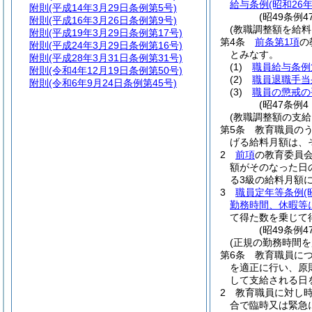
給与条例
(昭和26
附則
(平成14年3月29日条例第5号)
(昭49条例
附則
(平成16年3月26日条例第9号)
(教職調整額を給
附則
(平成19年3月29日条例第17号)
第4条
前条第1項
の
附則
(平成24年3月29日条例第16号)
とみなす。
附則
(平成28年3月31日条例第31号)
(1)
職員給与条例
附則
(令和4年12月19日条例第50号)
(2)
職員退職手当
附則
(令和6年9月24日条例第45号)
(3)
職員の懲戒の
(昭47条例
(教職調整額の支
第5条
教育職員の
げる給料月額は、
2
前項
の教育委員
額がそのなった日
る3級の給料月額に
3
職員定年等条例
(
勤務時間、休暇等
て得た数を乗じて
(昭49条例
(正規の勤務時間を
第6条
教育職員に
を適正に行い、原
して支給される日
2
教育職員に対し
合で臨時又は緊急