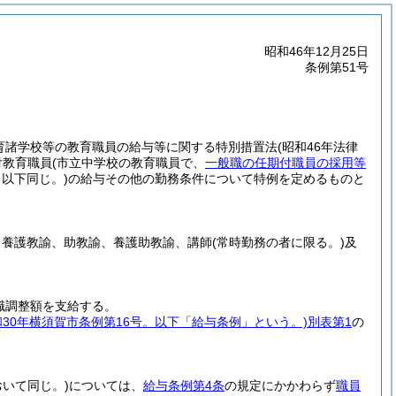
昭和46年12月25日
条例第51号
教育諸学校等の教育職員の給与等に関する特別措置法
(昭和46年法律
付教育職員
(市立中学校の教育職員で、
一般職の任期付職員の採用等
以下同じ。)
の給与その他の勤務条件について特例を定めるものと
、養護教諭、助教諭、養護助教諭、講師
(常時勤務の者に限る。)
及
職調整額を支給する。
和30年横須賀市条例第16号。以下「給与条例」という。)
別表第1
の
おいて同じ。)
については、
給与条例第4条
の規定にかかわらず
職員