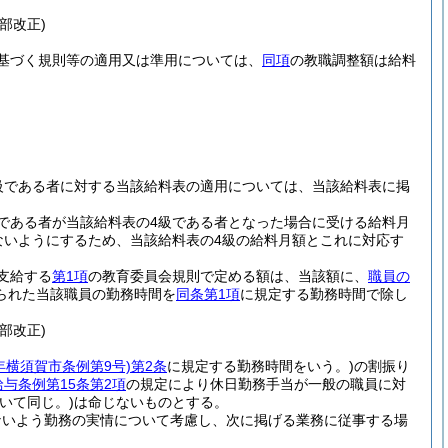
一部改正)
基づく規則等の適用又は準用については、
同項
の教職調整額は給料
級である者に対する当該給料表の適用については、当該給料表に掲
である者が当該給料表の4級である者となった場合に受ける給料月
ないようにするため、当該給料表の4級の給料月額とこれに対応す
支給する
第1項
の教育委員会規則で定める額は、当該額に、
職員の
られた当該職員の勤務時間を
同条第1項
に規定する勤務時間で除し
一部改正)
年横須賀市条例第9号)
第2条
に規定する勤務時間をいう。)
の割振り
与条例第15条第2項
の規定により休日勤務手当が一般の職員に対
いて同じ。)
は命じないものとする。
ないよう勤務の実情について考慮し、次に掲げる業務に従事する場