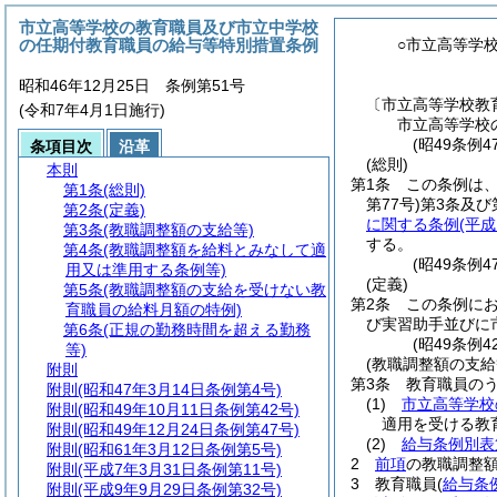
市立高等学校の教育職員及び市立中学校
の任期付教育職員の給与等特別措置条例
○市立高等学
昭和46年12月25日 条例第51号
〔市立高等学校教
(令和7年4月1日施行)
市立高等学校
(昭49条例
条項目次
沿革
(総則)
本則
第1条
この条例は
第1条
(総則)
第77号)
第3条及び
第2条
(定義)
に関する条例
(平
第3条
(教職調整額の支給等)
する。
第4条
(教職調整額を給料とみなして適
(昭49条例
用又は準用する条例等)
(定義)
第5条
(教職調整額の支給を受けない教
第2条
この条例に
育職員の給料月額の特例)
び実習助手並びに
第6条
(正規の勤務時間を超える勤務
(昭49条例
等)
(教職調整額の支給
附則
第3条
教育職員のう
附則
(昭和47年3月14日条例第4号)
(1)
市立高等学校
附則
(昭和49年10月11日条例第42号)
適用を受ける教
附則
(昭和49年12月24日条例第47号)
(2)
給与条例別表
附則
(昭和61年3月12日条例第5号)
2
前項
の教職調整
附則
(平成7年3月31日条例第11号)
3
教育職員
(
給与条
附則
(平成9年9月29日条例第32号)