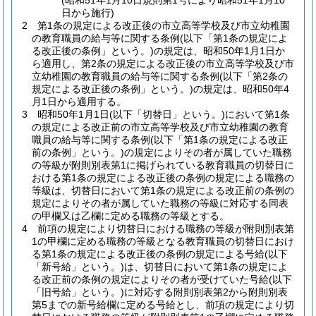
(昭和51年1月10日規則第1号により昭和51年1月10
日から施行)
2
第1条の規定による改正後の市立高等学校及び市立幼稚園
の教育職員の給与等に関する条例
(以下「第1条の規定によ
る改正後の条例」という。)
の規定は、昭和50年1月1日か
ら適用し、第2条の規定による改正後の市立高等学校及び市
立幼稚園の教育職員の給与等に関する条例
(以下「第2条の
規定による改正後の条例」という。)
の規定は、昭和50年4
月1日から適用する。
3
昭和50年1月1日
(以下「切替日」という。)
において第1条
の規定による改正前の市立高等学校及び市立幼稚園の教育
職員の給与等に関する条例
(以下「第1条の規定による改正
前の条例」という。)
の規定によりその者が属していた職務
の等級が附則別表第1に掲げられている教育職員の切替日に
おける第1条の規定による改正後の条例の規定による職務の
等級は、切替日において第1条の規定による改正前の条例の
規定によりその者が属していた職務の等級に対応する同表
の甲欄又は乙欄に定める職務の等級とする。
4
前項の規定により切替日における職務の等級が附則別表第
1の甲欄に定める職務の等級となる教育職員の切替日におけ
る第1条の規定による改正後の条例の規定による号給
(以下
「新号給」という。)
は、切替日において第1条の規定によ
る改正前の条例の規定によりその者が受けていた号給
(以下
「旧号給」という。)
に対応する附則別表第2から附則別表
第5までの新号給欄に定める号給とし、前項の規定により切