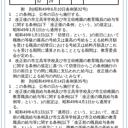
32
29
附
則
(昭和49年6月10日
条例第32号)
1
この条例は、公布の日から施行する。
2
改正後の市立高等学校及び市立幼稚園の教育職員の給与等
に関する条例
(以下「改正後の条例」という。)
の規定は、
昭和49年1月1日から適用する。
3
昭和49年1月1日
(以下「切替日」という。)
の前日において
職務の等級の最高の号給又は最高の号給をこえる給料月額
を受ける職員の切替日における号給又は給料月額及びこれ
らを受ける期間に通算されることとなる期間は、教育委員
会が定める。
4
改正前の市立高等学校及び市立幼稚園の教育職員の給与等
に関する条例の規定に基づいて切替日からこの条例施行の
日の前日までの間に職員に支払われた給与は、改正後の条
例の規定による給与の内払いとみなす。
附
則
(昭和49年6月14日
条例第35号)
1
この条例は、公布の日から施行する。
2
改正後の職員給与条例及び市立高等学校及び市立幼稚園の
教育職員の給与等に関する条例
(以下「改正後の職員給与条
例等」という。)
の規定は、昭和49年4月1日から適用す
る。
3
昭和49年4月1日
(以下「適用日」という。)
において、改正
前の職員給与条例及び市立高等学校及び市立幼稚園の教育
職員の給与等に関する条例
(以下「改正前の職員給与条例
等」という。)
の規定により、職務の等級の最高の号給を超