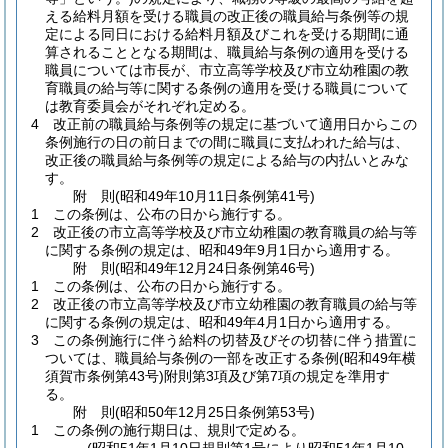
える給料月額を受ける職員の改正後の職員給与条例等の規
定による同日における給料月額及びこれを受ける期間に通
算されることとなる期間は、職員給与条例の適用を受ける
職員については市長が、市立高等学校及び市立幼稚園の教
育職員の給与等に関する条例の適用を受ける職員について
は教育委員会がそれぞれ定める。
4
改正前の職員給与条例等の規定に基づいて適用日からこの
条例施行の日の前日までの間に職員に支払われた給与は、
改正後の職員給与条例等の規定による給与の内払いとみな
す。
附
則
(昭和49年10月11日
条例第41号)
1
この条例は、公布の日から施行する。
2
改正後の市立高等学校及び市立幼稚園の教育職員の給与等
に関する条例の規定は、昭和49年9月1日から適用する。
附
則
(昭和49年12月24日
条例第46号)
1
この条例は、公布の日から施行する。
2
改正後の市立高等学校及び市立幼稚園の教育職員の給与等
に関する条例の規定は、昭和49年4月1日から適用する。
3
この条例施行に伴う給料の切替及びその切替に伴う措置に
ついては、職員給与条例の一部を改正する条例
(昭和49年横
須賀市条例第43号)
附則第3項及び第7項の規定を準用す
る。
附
則
(昭和50年12月25日
条例第53号)
1
この条例の施行期日は、規則で定める。