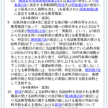
(2)
職員定年等条例第8条第1項
又は
第2項
の規定により
同
条第1項
に規定する異動期間
(
同項
又は
同条第2項
の規定に
より延長された期間を含む。)
を延長された
同条例第5条
に規定する職を占める教育職員
(令4条例54・追加)
9
法第28条の2第4項に規定する他の職への降任等をされた
教育職員であって、当該他の職への降任等をされた日
(以下
この項及び
附則第11項
において「異動日」という。)
の前日
から引き続き同一の給料表の適用を受ける教育職員のう
ち、特定日に
附則第7項
の規定により当該教育職員の受ける
給料月額
(以下この項において「特定日給料月額」とい
う。)
が異動日の前日に当該教育職員が受けていた給料月額
に100分の70を乗じて得た額
(当該額に、50円未満の端数が
生じたときはこれを切り捨て、50円以上100円未満の端数
が生じたときはこれを100円に切り上げるものとする。以
下この項において「基礎給料月額」という。)
に達しないこ
ととなる教育職員には、当分の間、特定日以後、
附則第7項
の規定により当該教育職員の受ける給料月額のほか、基礎
給料月額と特定日給料月額との差額に相当する額を給料と
して支給する。
(令4条例54・追加)
10
前項
の規定による給料の額と当該給料を支給される教育
職員の受ける給料月額との合計額が
第3条第2項
の規定によ
り当該教育職員の属する職務の級における最高の号給の給
料月額を超える場合における
前項
の規定の適用について