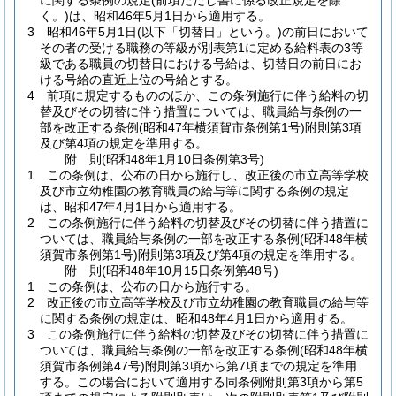
に関する条例の規定
(前項ただし書に係る改正規定を除
く。)
は、昭和46年5月1日から適用する。
3
昭和46年5月1日
(以下「切替日」という。)
の前日において
その者の受ける職務の等級が別表第1に定める給料表の3等
級である職員の切替日における号給は、切替日の前日にお
ける号給の直近上位の号給とする。
4
前項に規定するもののほか、この条例施行に伴う給料の切
替及びその切替に伴う措置については、職員給与条例の一
部を改正する条例
(昭和47年横須賀市条例第1号)
附則第3項
及び第4項の規定を準用する。
附
則
(昭和48年1月10日
条例第3号)
1
この条例は、公布の日から施行し、改正後の市立高等学校
及び市立幼稚園の教育職員の給与等に関する条例の規定
は、昭和47年4月1日から適用する。
2
この条例施行に伴う給料の切替及びその切替に伴う措置に
ついては、職員給与条例の一部を改正する条例
(昭和48年横
須賀市条例第1号)
附則第3項及び第4項の規定を準用する。
附
則
(昭和48年10月15日
条例第48号)
1
この条例は、公布の日から施行する。
2
改正後の市立高等学校及び市立幼稚園の教育職員の給与等
に関する条例の規定は、昭和48年4月1日から適用する。
3
この条例施行に伴う給料の切替及びその切替に伴う措置に
ついては、職員給与条例の一部を改正する条例
(昭和48年横
須賀市条例第47号)
附則第3項から第7項までの規定を準用
する。
この場合において適用する同条例附則第3項から第5