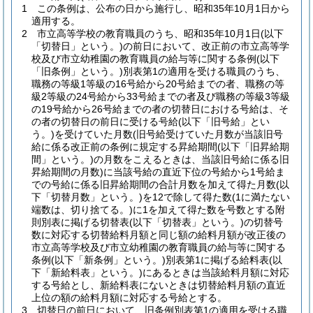
1
この条例は、公布の日から施行し、昭和35年10月1日から
適用する。
2
市立高等学校の教育職員のうち、昭和35年10月1日
(以下
「切替日」という。)
の前日において、改正前の市立高等学
校及び市立幼稚園の教育職員の給与等に関する条例
(以下
「旧条例」という。)
別表第1の適用を受ける職員のうち、
職務の等級1等級の16号給から20号給までの者、職務の等
級2等級の24号給から33号給までの者及び職務の等級3等級
の19号給から26号給までの者の切替日における号給は、そ
の者の切替日の前日に受ける号給
(以下「旧号給」とい
う。)
を受けていた月数
(旧号給受けていた月数が当該旧号
給に係る改正前の条例に規定する昇給期間
(以下「旧昇給期
間」という。)
の月数をこえるときは、当該旧号給に係る旧
昇給期間の月数)
に当該号給の直近下位の号給から1号給ま
での号給に係る旧昇給期間の合計月数を加えて得た月数
(以
下「切替月数」という。)
を12で除して得た数
(1に満たない
端数は、切り捨てる。)
に1を加えて得た数を号数とする附
則別表に掲げる切替表
(以下「切替表」という。)
の切替号
数に対応する切替給料月額と同じ額の給料月額が改正後の
市立高等学校及び市立幼稚園の教育職員の給与等に関する
条例
(以下「新条例」という。)
別表第1に掲げる給料表
(以
下「新給料表」という。)
にあるときは当該給料月額に対応
する号給とし、新給料表にないときは切替給料月額の直近
上位の額の給料月額に対応する号給とする。
3
切替日の前日において、旧条例別表第1の適用を受ける職