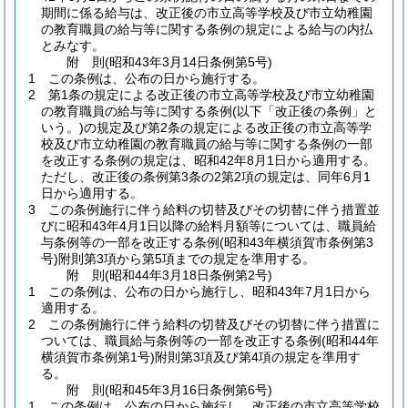
期間に係る給与は、改正後の市立高等学校及び市立幼稚園
の教育職員の給与等に関する条例の規定による給与の内払
とみなす。
附
則
(昭和43年3月14日
条例第5号)
1
この条例は、公布の日から施行する。
2
第1条の規定による改正後の市立高等学校及び市立幼稚園
の教育職員の給与等に関する条例
(以下「改正後の条例」と
いう。)
の規定及び第2条の規定による改正後の市立高等学
校及び市立幼稚園の教育職員の給与等に関する条例の一部
を改正する条例の規定は、昭和42年8月1日から適用する。
ただし、改正後の条例第3条の2第2項の規定は、同年6月1
日から適用する。
3
この条例施行に伴う給料の切替及びその切替に伴う措置並
びに昭和43年4月1日以降の給料月額等については、職員給
与条例等の一部を改正する条例
(昭和43年横須賀市条例第3
号)
附則第3項から第5項までの規定を準用する。
附
則
(昭和44年3月18日
条例第2号)
1
この条例は、公布の日から施行し、昭和43年7月1日から
適用する。
2
この条例施行に伴う給料の切替及びその切替に伴う措置に
ついては、職員給与条例等の一部を改正する条例
(昭和44年
横須賀市条例第1号)
附則第3項及び第4項の規定を準用す
る。
附
則
(昭和45年3月16日
条例第6号)
1
この条例は、公布の日から施行し、改正後の市立高等学校