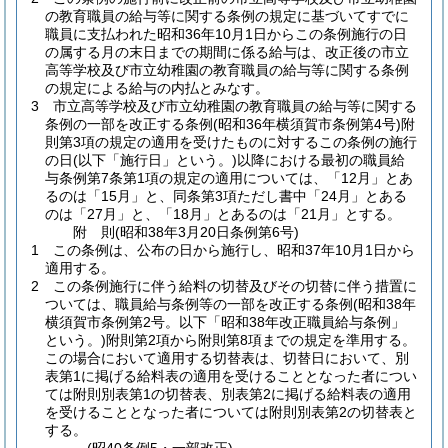
の教育職員の給与等に関する条例の規定に基づいてすでに
職員に支払われた昭和36年10月1日からこの条例施行の日
の属する月の末日までの期間に係る給与は、改正後の市立
高等学校及び市立幼稚園の教育職員の給与等に関する条例
の規定による給与の内払とみなす。
3
市立高等学校及び市立幼稚園の教育職員の給与等に関する
条例の一部を改正する条例
(昭和36年横須賀市条例第4号)
附
則第3項の規定の適用を受けたものに対するこの条例の施行
の日
(以下「施行日」という。)
以降における最初の職員給
与条例第7条第1項の規定の適用については、「12月」とあ
るのは「15月」と、同条第3項ただし書中「24月」とある
のは「27月」と、「18月」とあるのは「21月」とする。
附
則
(昭和38年3月20日
条例第6号)
1
この条例は、公布の日から施行し、昭和37年10月1日から
適用する。
2
この条例施行に伴う給料の切替及びその切替に伴う措置に
ついては、職員給与条例等の一部を改正する条例
(昭和38年
横須賀市条例第2号。以下「昭和38年改正職員給与条例」
という。)
附則第2項から附則第8項までの規定を準用する。
この場合において適用する切替表は、切替日において、別
表第1に掲げる給料表の適用を受けることとなった者につい
ては附則別表第1の切替表、別表第2に掲げる給料表の適用
を受けることとなった者については附則別表第2の切替表と
する。