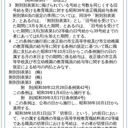
(昭40条例5・一部改正)
3
附則別表第3に掲げられている号給と号数を同じくする旧
号給を受ける教育職員に対する昭和38年改正職員給与条例
附則第6項の規定の準用については、同項中「附則別表第
2」とあるのは、「附則別表第3」とし「旧号給を受けてい
た期間に3月を加えた期間」とあるのは、「旧号給を受けて
いた期間に3月
(別表第1の2等級の22号給から39号給までの
者にあっては6月)
を加えた期間」とする。
4
この条例の施行前に改正前の市立高等学校及び市立幼稚園
の教育職員の給与等に関する条例の規定に基づいて既に職
員に支払われた昭和37年10月1日からこの条例施行の日の
属する月の末日までの期間に係る給与は、改正後の市立高
等学校及び市立幼稚園の教育職員の給与等に関する条例の
規定による給与の内払とみなす。
附則別表第1
(略)
附則別表第2
(略)
附則別表第3
(略)
附
則
(昭和38年12月28日
条例第42号)
この条例は、昭和39年1月4日から施行する。
附
則
(昭和39年3月17日
条例第4号)
1
この条例は、公布の日から施行し、昭和38年10月1日から
適用する。
2
昭和38年10月1日
(以下「切替日」という。)
の前日におい
て、その属する職務の等級が高等学校教育職給料表の2等級
である職員の切替日における号給は、その者が切替日の前