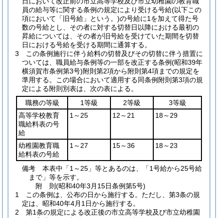
日において改正前の市立高等学校及び市立幼稚園の教育職
員の給与等に関する条例の規定により受ける号給
(以下この
項において「旧号給」という。)
の号給に1を加えて得た号
数の号給とし、その者に対する切替日以降における最初の
昇給については、その者が旧号給を受けていた期間を切替
日における号給を受ける期間に通算する。
3
この条例施行に伴う給料の切替及びその切替に伴う措置に
ついては、職員給与条例等の一部を改正する条例
(昭和39年
横須賀市条例第3号)
附則第2項から附則第4項までの規定を
準用する。
この場合において適用する同条例附則第3項の規
定による附則別表は、次の表による。
職務の等級
1等級
2等級
3等級
高等学校教育
1～25
12～21
18～29
職給料表の号
給
幼稚園教育職
1～27
15～36
18～23
給料表の号給
備考 本表中「1～25」等とあるのは、「1号給から25号給
まで」等を示す。
附
則
(昭和40年3月15日
条例第5号)
1
この条例は、公布の日から施行する。
ただし、第3条の規
定は、昭和40年4月1日から施行する。
2
第1条の規定による改正後の市立高等学校及び市立幼稚園