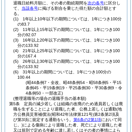
退職日給料月額に、その者の勤続期間を
次の各号
に区分し
て、
当該各号
に掲げる割合を乗じた得た額の合計額とす
る。
(1)
1年以上10年以下の期間については、1年につき100分
の83.7
(2)
11年以上15年以下の期間については、1年につき100
分の92.07
(3)
16年以上20年以下の期間については、1年につき100
分の133.92
(4)
21年以上25年以下の期間については、1年につき100
分の167.4
(5)
26年以上30年以下の期間については、1年につき100
分の133.92
(6)
31年以上の期間については、1年につき100分の
100.44
(昭44条例7・全改、昭48条例54・昭58条例5・平15
条例45・平19条例19・平25条例30・平30条例9・令
4条例50・一部改正)
(整理退職等の場合の退職手当の基本額)
第5条
定員の減少若しくは組織の改廃のため過員若しくは廃
職を生ずることにより退職した者、公務上若しくは通勤
(地
方公務員災害補償法
(昭和42年法律第121号)
第2条第2項及
び第3項に規定する通勤をいう。
第6条の2第1項
において同
じ。)
による傷病により退職した者、死亡により退職した者
又は規則で定める年齢に達し若しくはその者の事情によら