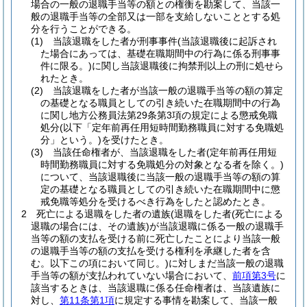
場合の一般の退職手当等の額との権衡を勘案して、当該一
般の退職手当等の全部又は一部を支給しないこととする処
分を行うことができる。
(1)
当該退職をした者が刑事事件
(当該退職後に起訴され
た場合にあっては、基礎在職期間中の行為に係る刑事事
件に限る。)
に関し当該退職後に拘禁刑以上の刑に処せら
れたとき。
(2)
当該退職をした者が当該一般の退職手当等の額の算定
の基礎となる職員としての引き続いた在職期間中の行為
に関し地方公務員法第29条第3項の規定による懲戒免職
処分
(以下「定年前再任用短時間勤務職員に対する免職処
分」という。)
を受けたとき。
(3)
当該任命権者が、当該退職をした者
(定年前再任用短
時間勤務職員に対する免職処分の対象となる者を除く。)
について、当該退職後に当該一般の退職手当等の額の算
定の基礎となる職員としての引き続いた在職期間中に懲
戒免職等処分を受けるべき行為をしたと認めたとき。
2
死亡による退職をした者の遺族
(退職をした者
(死亡による
退職の場合には、その遺族)
が当該退職に係る一般の退職手
当等の額の支払を受ける前に死亡したことにより当該一般
の退職手当等の額の支払を受ける権利を承継した者を含
む。以下この項において同じ。)
に対しまだ当該一般の退職
手当等の額が支払われていない場合において、
前項第3号
に
該当するときは、当該退職に係る任命権者は、当該遺族に
対し、
第11条第1項
に規定する事情を勘案して、当該一般