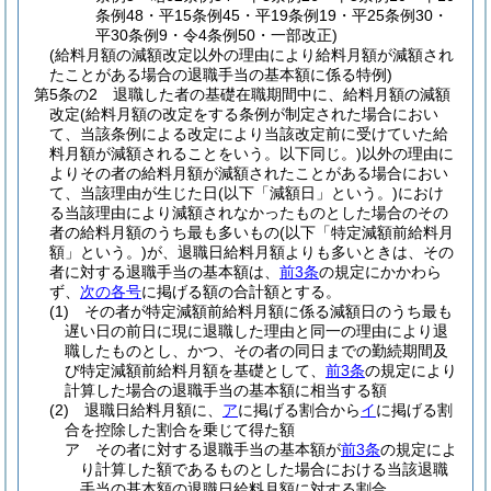
条例48・平15条例45・平19条例19・平25条例30・
平30条例9・令4条例50・一部改正)
(給料月額の減額改定以外の理由により給料月額が減額され
たことがある場合の退職手当の基本額に係る特例)
第5条の2
退職した者の基礎在職期間中に、給料月額の減額
改定
(給料月額の改定をする条例が制定された場合におい
て、当該条例による改定により当該改定前に受けていた給
料月額が減額されることをいう。以下同じ。)
以外の理由に
よりその者の給料月額が減額されたことがある場合におい
て、当該理由が生じた日
(以下「減額日」という。)
におけ
る当該理由により減額されなかったものとした場合のその
者の給料月額のうち最も多いもの
(以下「特定減額前給料月
額」という。)
が、退職日給料月額よりも多いときは、その
者に対する退職手当の基本額は、
前3条
の規定にかかわら
ず、
次の各号
に掲げる額の合計額とする。
(1)
その者が特定減額前給料月額に係る減額日のうち最も
遅い日の前日に現に退職した理由と同一の理由により退
職したものとし、かつ、その者の同日までの勤続期間及
び特定減額前給料月額を基礎として、
前3条
の規定により
計算した場合の退職手当の基本額に相当する額
(2)
退職日給料月額に、
ア
に掲げる割合から
イ
に掲げる割
合を控除した割合を乗じて得た額
ア
その者に対する退職手当の基本額が
前3条
の規定によ
り計算した額であるものとした場合における当該退職
手当の基本額の退職日給料月額に対する割合