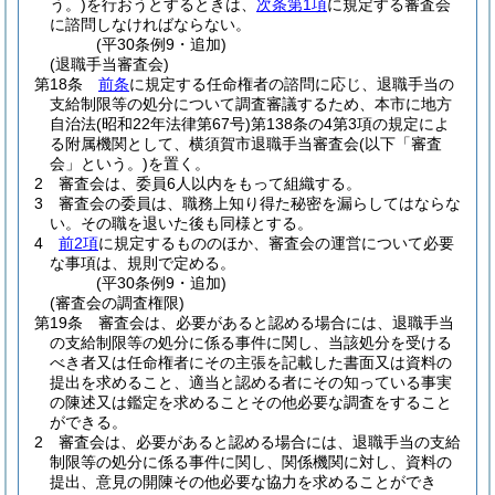
う。)
を行おうとするときは、
次条第1項
に規定する審査会
に諮問しなければならない。
(平30条例9・追加)
(退職手当審査会)
第18条
前条
に規定する任命権者の諮問に応じ、退職手当の
支給制限等の処分について調査審議するため、本市に地方
自治法
(昭和22年法律第67号)
第138条の4第3項の規定によ
る附属機関として、横須賀市退職手当審査会
(以下「審査
会」という。)
を置く。
2
審査会は、委員6人以内をもって組織する。
3
審査会の委員は、職務上知り得た秘密を漏らしてはならな
い。
その職を退いた後も同様とする。
4
前2項
に規定するもののほか、審査会の運営について必要
な事項は、規則で定める。
(平30条例9・追加)
(審査会の調査権限)
第19条
審査会は、必要があると認める場合には、退職手当
の支給制限等の処分に係る事件に関し、当該処分を受ける
べき者又は任命権者にその主張を記載した書面又は資料の
提出を求めること、適当と認める者にその知っている事実
の陳述又は鑑定を求めることその他必要な調査をすること
ができる。
2
審査会は、必要があると認める場合には、退職手当の支給
制限等の処分に係る事件に関し、関係機関に対し、資料の
提出、意見の開陳その他必要な協力を求めることができ