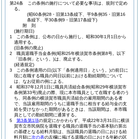
第24条
この条例の施行について必要な事項は、規則で定め
る。
(昭60条例28・旧第13条繰下、平9条例35・旧第16
条繰下、平30条例9・旧第17条繰下)
附
則
(施行期日)
1
この条例は、公布の日から施行し、昭和30年1月1日から
適用する。
(旧条例の廃止)
2
職員退職手当金条例
(昭和25年横須賀市条例第8号。以下
「旧条例」という。)
は、廃止する。
(経過規定)
3
この条例適用の日
(以下「条例適用日」という。)
の前日に
現に在職する職員の同日以前における勤続期間について
は、なお従前の例による。
4
昭和37年12月1日に職員共済組合条例
(昭和29年横須賀市
条例第33号)
廃止の際、現に本市職員として在職する者のう
ち、同条例の横須賀市職員共済組合の雇用期間のある者
で、当該雇用期間のうちに退職手当に相当する給与金の支
給を受けなかった期間があるときは、当該期間は、本市職
員としての勤続期間に通算する。
5
第3条第1項
の規定にかかわらず、平成22年3月31日に横須
賀市立市民病院を退職する職員の退職手当の基本額の算出
の基礎となる給料月額は、当該職員の退職の日における給
料月額に
次の表
の左欄に掲げる退職の日における年齢の区