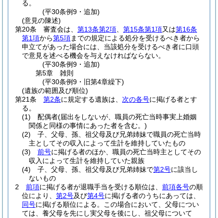
る。
(平30条例9・追加)
(意見の陳述)
第20条
審査会は、
第13条第2項
、
第15条第1項
又は
第16条
第1項
から
第5項
までの規定による処分を受けるべき者から
申立てがあった場合には、当該処分を受けるべき者に口頭
で意見を述べる機会を与えなければならない。
(平30条例9・追加)
第5章
雑則
(平30条例9・旧第4章繰下)
(遺族の範囲及び順位)
第21条
第2条
に規定する遺族は、
次の各号
に掲げる者とす
る。
(1)
配偶者
(届出をしないが、職員の死亡当時事実上婚姻
関係と同様の事情にあった者を含む。)
(2)
子、父母、孫、祖父母及び兄弟姉妹で職員の死亡当時
主としてその収入によって生計を維持していたもの
(3)
前号
に掲げる者のほか、職員の死亡当時主としてその
収入によって生計を維持していた親族
(4)
子、父母、孫、祖父母及び兄弟姉妹で
第2号
に該当し
ないもの
2
前項
に掲げる者が退職手当を受ける順位は、
前項各号
の順
位により、
第2号
及び
第4号
に掲げる者のうちにあっては、
同号
に掲げる順位による。
この場合において、父母につい
ては、養父母を先にし実父母を後にし、祖父母について