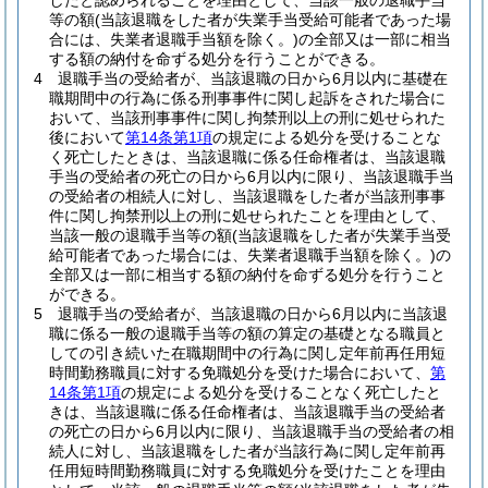
したと認められることを理由として、当該一般の退職手当
等の額
(当該退職をした者が失業手当受給可能者であった場
合には、失業者退職手当額を除く。)
の全部又は一部に相当
する額の納付を命ずる処分を行うことができる。
4
退職手当の受給者が、当該退職の日から6月以内に基礎在
職期間中の行為に係る刑事事件に関し起訴をされた場合に
おいて、当該刑事事件に関し拘禁刑以上の刑に処せられた
後において
第14条第1項
の規定による処分を受けることな
く死亡したときは、当該退職に係る任命権者は、当該退職
手当の受給者の死亡の日から6月以内に限り、当該退職手当
の受給者の相続人に対し、当該退職をした者が当該刑事事
件に関し拘禁刑以上の刑に処せられたことを理由として、
当該一般の退職手当等の額
(当該退職をした者が失業手当受
給可能者であった場合には、失業者退職手当額を除く。)
の
全部又は一部に相当する額の納付を命ずる処分を行うこと
ができる。
5
退職手当の受給者が、当該退職の日から6月以内に当該退
職に係る一般の退職手当等の額の算定の基礎となる職員と
しての引き続いた在職期間中の行為に関し定年前再任用短
時間勤務職員に対する免職処分を受けた場合において、
第
14条第1項
の規定による処分を受けることなく死亡したと
きは、当該退職に係る任命権者は、当該退職手当の受給者
の死亡の日から6月以内に限り、当該退職手当の受給者の相
続人に対し、当該退職をした者が当該行為に関し定年前再
任用短時間勤務職員に対する免職処分を受けたことを理由