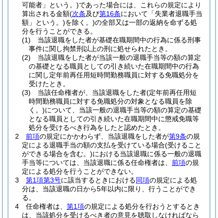
可能者」という。)
であった場合には、これらの規定により
算出される金額
(
次条
及び
第16条
において「失業者退職手当
額」という。)
を除く。)
の全部又は一部の返納を命ずる処
分を行うことができる。
(1)
当該退職をした者が基礎在職期間中の行為に係る刑事
事件に関し拘禁刑以上の刑に処せられたとき。
(2)
当該退職をした者が当該一般の退職手当等の額の算定
の基礎となる職員としての引き続いた在職期間中の行為
に関し定年前再任用短時間勤務職員に対する免職処分を
受けたとき。
(3)
当該任命権者が、当該退職をした者
(定年前再任用短
時間勤務職員に対する免職処分の対象となる職員を除
く。)
について、当該一般の退職手当等の額の算定の基礎
となる職員としての引き続いた在職期間中に懲戒免職等
処分を受けるべき行為をしたと認めたとき。
2
前項
の規定にかかわらず、当該退職をした者が
第9条
の規
定による退職手当の額の支払を受けている場合
(受けること
ができる場合を含む。)
における当該退職に係る一般の退職
手当等については、当該退職に係る任命権者は、
前項
の規
定による処分を行うことができない。
3
第1項第3号
に該当するときにおける
同項
の規定による処
分は、当該退職の日から5年以内に限り、行うことができ
る。
4
任命権者は、
第1項
の規定による処分を行おうとするとき
は、当該処分を受けるべき者の意見を聴取しなければなら