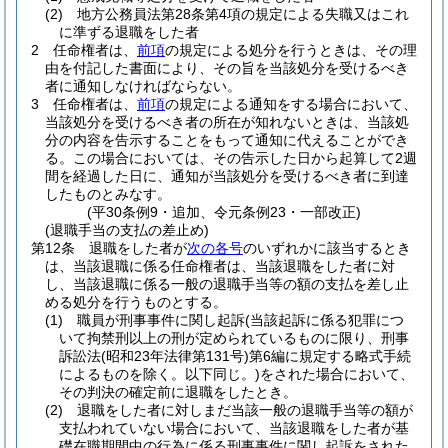
(2)
地方公務員法第28条第4項の規定による失職又はこれ
に準ずる退職をした者
2
任命権者は、
前項
の規定による処分を行うときは、その理
由を付記した書面により、その旨を当該処分を受けるべき
者に通知しなければならない。
3
任命権者は、
前項
の規定による通知をする場合において、
当該処分を受けるべき者の所在が知れないときは、当該処
分の内容を告示することをもって通知に代えることができ
る。
この場合においては、その告示した日から起算して2週
間を経過した日に、通知が当該処分を受けるべき者に到達
したものとみなす。
(平30条例9・追加、令元条例23・一部改正)
(退職手当の支払の差止め)
第12条
退職をした者が
次の各号
のいずれかに該当するとき
は、当該退職に係る任命権者は、当該退職をした者に対
し、当該退職に係る一般の退職手当等の額の支払を差し止
める処分を行うものとする。
(1)
職員が刑事事件に関し起訴
(当該起訴に係る犯罪につ
いて拘禁刑以上の刑が定められているものに限り、刑事
訴訟法
(昭和23年法律第131号)
第6編に規定する略式手続
によるものを除く。以下同じ。)
をされた場合において、
その判決の確定前に退職をしたとき。
(2)
退職をした者に対しまだ当該一般の退職手当等の額が
支払われていない場合において、当該退職をした者が基
礎在職期間中の行為に係る刑事事件に関し起訴をされた