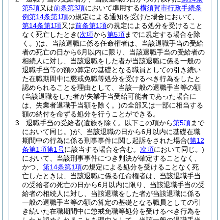
第5項
又は
前条第3項
において準用する
横須賀市行政手続条
例第14条第1項
の規定による通知を受けた場合において、
第14条第1項
又は
前条第1項
の規定による処分を受けること
なく死亡したとき
(
次項
から
第5項
までに規定する場合を除
く。)
は、当該退職に係る任命権者は、当該退職手当の受給
者の死亡の日から6月以内に限り、当該退職手当の受給者の
相続人に対し、当該退職をした者が当該退職に係る一般の
退職手当等の額の算定の基礎となる職員としての引き続い
た在職期間中に懲戒免職等処分を受けるべき行為をしたと
認められることを理由として、当該一般の退職手当等の額
(当該退職をした者が失業手当受給可能者であった場合に
は、失業者退職手当額を除く。)
の全部又は一部に相当する
額の納付を命ずる処分を行うことができる。
3
退職手当の受給者
(遺族を除く。以下この項から
第5項
まで
において同じ。)
が、当該退職の日から6月以内に基礎在職
期間中の行為に係る刑事事件に関し起訴をされた場合
(
第12
条第1項第1号
に該当する場合を含む。
次項
において同じ。)
において、当該刑事事件につき判決が確定することなく、
かつ、
第14条第1項
の規定による処分を受けることなく死
亡したときは、当該退職に係る任命権者は、当該退職手当
の受給者の死亡の日から6月以内に限り、当該退職手当の受
給者の相続人に対し、当該退職をした者が当該退職に係る
一般の退職手当等の額の算定の基礎となる職員としての引
き続いた在職期間中に懲戒免職等処分を受けるべき行為を