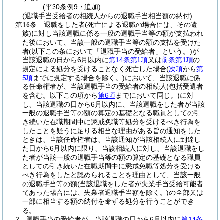
(平30条例9・追加)
(退職手当受給者の相続人からの退職手当相当額の納付)
第16条
退職をした者
(死亡による退職の場合には、その遺
族)
に対し当該退職に係る一般の退職手当等の額が支払われ
た後において、当該一般の退職手当等の額の支払を受けた
者
(以下この条において「退職手当の受給者」という。)
が
当該退職の日から6月以内に
第14条第1項
又は
前条第1項
の
規定による処分を受けることなく死亡した場合
(
次項
から
第
5項
までに規定する場合を除く。)
において、当該退職に係
る任命権者が、当該退職手当の受給者の相続人
(包括受遺者
を含む。以下この項から
第6項
までにおいて同じ。)
に対
し、当該退職の日から6月以内に、当該退職をした者が当該
一般の退職手当等の額の算定の基礎となる職員としての引
き続いた在職期間中に懲戒免職等処分を受けるべき行為を
したことを疑うに足りる相当な理由がある旨の通知をした
ときは、当該任命権者は、当該通知が当該相続人に到達し
た日から6月以内に限り、当該相続人に対し、当該退職をし
た者が当該一般の退職手当等の額の算定の基礎となる職員
としての引き続いた在職期間中に懲戒免職等処分を受ける
べき行為をしたと認められることを理由として、当該一般
の退職手当等の額
(当該退職をした者が失業手当受給可能者
であった場合には、失業者退職手当額を除く。)
の全部又は
一部に相当する額の納付を命ずる処分を行うことができ
る。
2
退職手当の受給者が、当該退職の日から6月以内に
第14条