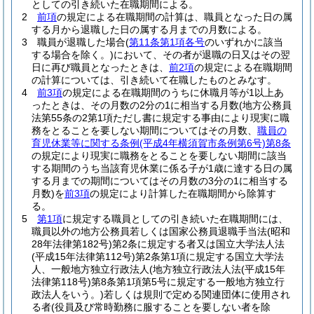
としての引き続いた在職期間による。
2
前項
の規定による在職期間の計算は、職員となった日の属
する月から退職した日の属する月までの月数による。
3
職員が退職した場合
(
第11条第1項各号
のいずれかに該当
する場合を除く。)
において、その者が退職の日又はその翌
日に再び職員となったときは、
前2項
の規定による在職期間
の計算については、引き続いて在職したものとみなす。
4
前3項
の規定による在職期間のうちに休職月等が1以上あ
ったときは、その月数の2分の1に相当する月数
(地方公務員
法第55条の2第1項ただし書に規定する事由により現実に職
務をとることを要しない期間についてはその月数、
職員の
育児休業等に関する条例
(平成4年横須賀市条例第6号)
第8条
の規定により現実に職務をとることを要しない期間に該当
する期間のうち当該育児休業に係る子が1歳に達する日の属
する月までの期間についてはその月数の3分の1に相当する
月数)
を
前3項
の規定により計算した在職期間から除算す
る。
5
第1項
に規定する職員としての引き続いた在職期間には、
職員以外の地方公務員若しくは国家公務員退職手当法
(昭和
28年法律第182号)
第2条に規定する者又は国立大学法人法
(平成15年法律第112号)
第2条第1項に規定する国立大学法
人、一般地方独立行政法人
(地方独立行政法人法
(平成15年
法律第118号)
第8条第1項第5号に規定する一般地方独立行
政法人をいう。)
若しくは規則で定める関連団体に使用され
る者
(役員及び常時勤務に服することを要しない者を除