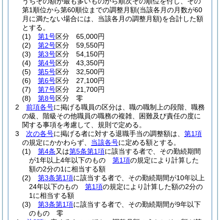
うちその額が最も多いものから順次その順位を付し、その
第1順位から第60順位までの調整月額
(当該各月の月数が60
月に満たない場合には、当該各月の調整月額)
を合計した額
とする。
(1)
第1号
区分 65,000円
(2)
第2号
区分 59,550円
(3)
第3号
区分 54,150円
(4)
第4号
区分 43,350円
(5)
第5号
区分 32,500円
(6)
第6号
区分 27,100円
(7)
第7号
区分 21,700円
(8)
第8号
区分 零
2
前項各号
に掲げる職員の区分は、職の職制上の段階、職務
の級、階級その他職員の職務の複雑、困難及び責任の度に
関する事項を考慮して、規則で定める。
3
次の各号
に掲げる者に対する退職手当の調整額は、
第1項
の規定にかかわらず、
当該各号
に定める額とする。
(1)
第4条
又は
第5条第1項
に該当する者で、その勤続期間
が1年以上4年以下のもの
第1項
の規定により計算した
額の2分の1に相当する額
(2)
第3条第1項
に該当する者で、その勤続期間が10年以上
24年以下のもの
第1項
の規定により計算した額の2分の
1に相当する額
(3)
第3条第1項
に該当する者で、その勤続期間が9年以下
のもの 零