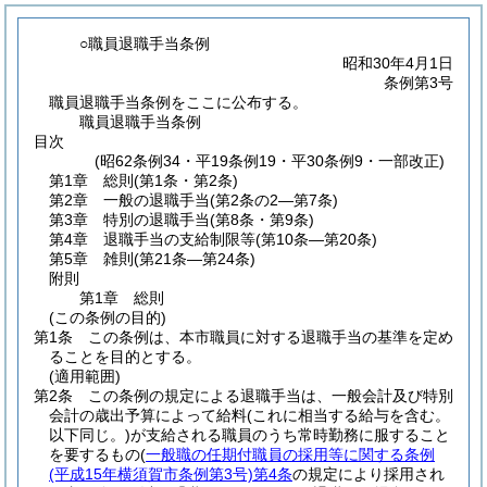
○職員退職手当条例
昭和30年4月1日
条例第3号
職員退職手当条例をここに公布する。
職員退職手当条例
目次
(昭62条例34・平19条例19・平30条例9・一部改正)
第1章
総則
(第1条・第2条)
第2章
一般の退職手当
(第2条の2―第7条)
第3章
特別の退職手当
(第8条・第9条)
第4章
退職手当の支給制限等
(第10条―第20条)
第5章
雑則
(第21条―第24条)
附則
第1章
総則
(この条例の目的)
第1条
この条例は、本市職員に対する退職手当の基準を定め
ることを目的とする。
(適用範囲)
第2条
この条例の規定による退職手当は、一般会計及び特別
会計の歳出予算によって給料
(これに相当する給与を含む。
以下同じ。)
が支給される職員のうち常時勤務に服すること
を要するもの
(
一般職の任期付職員の採用等に関する条例
(平成15年横須賀市条例第3号)
第4条
の規定により採用され