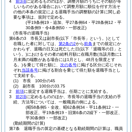
4
前3項
に定めるもののほか、調整月額のうちにその額が等
しいものがある場合において調整月額に順位を付す方法そ
の他の本条の規定による退職手当の調整額の計算に関し必
要な事項は、規則で定める。
(平19条例19・追加、平27条例64・平28条例12・平
30条例9・令4条例50・一部改正)
(市長等の退職手当)
第6条の3
市長又は副市長
(以下「市長等」という。)
として
在職した者に対しては、
第2条の2
から
前条
までの規定にか
かわらず、退職の日又は死亡した日
(以下「退職等の日」と
いう。)
におけるその者の給料月額に在職月数
(当該月数に1
月未満の端数がある場合には1月とし、48月を限度とす
る。)
を乗じて得た額に、
次の各号
に掲げる区分に応じそれ
ぞれ
当該各号
に掲げる割合を乗じて得た額を退職手当とし
て支給する。
(1)
市長 100分の45
(2)
副市長 100分の33.75
2
前項
に規定する退職手当は、任期ごとに支給する。
3
前2項
に定めるもののほか、市長等の退職手当の支給の手
続、方法等については、一般職員の例による。
(昭58条例5・全改、昭62条例34・平11条例12・一
部改正、平19条例19・旧第6条の2繰下・一部改正、
平30条例9・一部改正)
(勤続期間の計算)
第7条
退職手当の算定の基礎となる勤続期間の計算は、職員