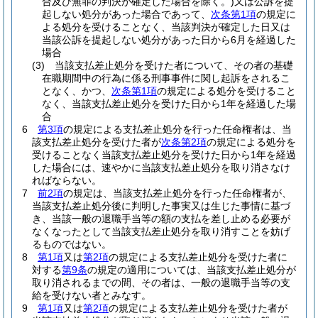
合及び無罪の判決が確定した場合を除く。)
又は公訴を提
起しない処分があった場合であって、
次条第1項
の規定に
よる処分を受けることなく、当該判決が確定した日又は
当該公訴を提起しない処分があった日から6月を経過した
場合
(3)
当該支払差止処分を受けた者について、その者の基礎
在職期間中の行為に係る刑事事件に関し起訴をされるこ
となく、かつ、
次条第1項
の規定による処分を受けること
なく、当該支払差止処分を受けた日から1年を経過した場
合
6
第3項
の規定による支払差止処分を行った任命権者は、当
該支払差止処分を受けた者が
次条第2項
の規定による処分を
受けることなく当該支払差止処分を受けた日から1年を経過
した場合には、速やかに当該支払差止処分を取り消さなけ
ればならない。
7
前2項
の規定は、当該支払差止処分を行った任命権者が、
当該支払差止処分後に判明した事実又は生じた事情に基づ
き、当該一般の退職手当等の額の支払を差し止める必要が
なくなったとして当該支払差止処分を取り消すことを妨げ
るものではない。
8
第1項
又は
第2項
の規定による支払差止処分を受けた者に
対する
第9条
の規定の適用については、当該支払差止処分が
取り消されるまでの間、その者は、一般の退職手当等の支
給を受けない者とみなす。
9
第1項
又は
第2項
の規定による支払差止処分を受けた者が