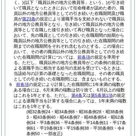
く。)
(以下「職員以外の地方公務員等」という。)
が引き続
いて職員となったときにおいて任命権者が認めた者の、職
員以外の地方公務員等としての引き続いた在職期間及び職
員が
第23条
の規定により退職手当を支給されないで職員以
外の地方公務員等となり、引き続いて職員以外の地方公務
員等として在職した後引き続いて再び職員となった場合に
おいて、先の職員としての引き続いた在職期間の始期から
職員以外の地方公務員等としての引き続いた在職期間の終
期までの在職期間をそれぞれ含むものとする。
この場合に
おいて、その者の職員以外の地方公務員等としての引き続
いた在職期間の計算については、
前各項
の規定を準用す
る。
ただし、職員以外の地方公務員等がこの条例の規定に
よる退職手当に相当する給与の支給を受けているときは、
当該給与の計算の基礎となった在職期間は、その者の職員
としての引き続いた在職期間には、含まないものとする。
6
前各項
の規定により計算した在職期間に1年未満の端数が
ある場合には、6月未満の端数は切り捨て、6月以上の端数
はこれを1年とする。
ただし、
第4条
又は
第5条第1項
の規定
による退職手当を計算する場合にあっては、1年未満の端数
はこれを1年とする。
(昭32条例24・昭34条例8・昭36条例28・昭38条例
3・昭43条例40・昭44条例7・昭48条例54・昭62条
例34・平3条例36・平4条例6・平14条例11・平17条
例61・平19条例19・平19条例38・平30条例9・令4
条例50・一部改正)