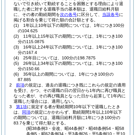
ないで引き続いて勤続することを困難とする理由により退
職した者に対する退職手当の基本額は、退職日給料月額
に、その者の勤続期間を
次の各号
に区分して、
当該各号
に
掲げる割合を乗じて得た額の合計額とする。
(1)
1年以上10年以下の期間については、1年につき100分
の104.625
(2)
11年以上15年以下の期間については、1年につき100
分の115.0875
(3)
16年以上24年以下の期間については、1年につき100
分の167.4
(4)
25年目については、100分の198.7875
(5)
26年以上34年以下の期間については、1年につき100
分の150.66
(6)
35年以上の期間については、1年につき100分の
87.885
2
前項
の規定は、過去の退職につき既にこれらの規定の適用
を受け、かつ、その退職の日の翌日から1年内に再び職員と
なった者が、その再び職員となった日から起算して1年内に
退職した場合には、適用しない。
3
第1項
に規定する者が勤続期間10年以下で退職したとき
は、
同項
の規定にかかわらず、勤続期間1年以上10年以下
の期間については、退職日給料月額に1年につき100分の
83.7を乗じて得た額とする。
(昭38条例3・全改、昭44条例7・昭48条例54・昭58
条例5・昭62条例34・平3条例26・平5条例10・平10