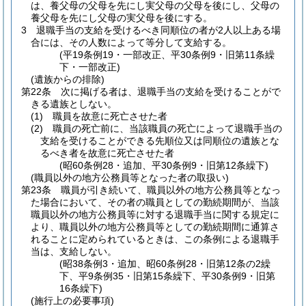
は、養父母の父母を先にし実父母の父母を後にし、父母の
養父母を先にし父母の実父母を後にする。
3
退職手当の支給を受けるべき同順位の者が2人以上ある場
合には、その人数によって等分して支給する。
(平19条例19・一部改正、平30条例9・旧第11条繰
下・一部改正)
(遺族からの排除)
第22条
次に掲げる者は、退職手当の支給を受けることがで
きる遺族としない。
(1)
職員を故意に死亡させた者
(2)
職員の死亡前に、当該職員の死亡によって退職手当の
支給を受けることができる先順位又は同順位の遺族とな
るべき者を故意に死亡させた者
(昭60条例28・追加、平30条例9・旧第12条繰下)
(職員以外の地方公務員等となった者の取扱い)
第23条
職員が引き続いて、職員以外の地方公務員等となっ
た場合において、その者の職員としての勤続期間が、当該
職員以外の地方公務員等に対する退職手当に関する規定に
より、職員以外の地方公務員等としての勤続期間に通算さ
れることに定められているときは、この条例による退職手
当は、支給しない。
(昭38条例3・追加、昭60条例28・旧第12条の2繰
下、平9条例35・旧第15条繰下、平30条例9・旧第
16条繰下)
(施行上の必要事項)