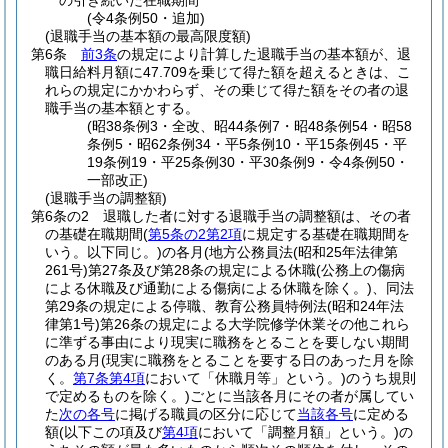
の引き続いた在職期間
(令4条例50・追加)
(退職手当の基本額の最高限度額)
第6条
前3条
の規定により計算した退職手当の基本額が、退
職日給料月額に47.709を乗じて得た額を超えるときは、こ
れらの規定にかかわらず、その乗じて得た額をその者の退
職手当の基本額とする。
(昭38条例3・全改、昭44条例7・昭48条例54・昭58
条例5・昭62条例34・平5条例10・平15条例45・平
19条例19・平25条例30・平30条例9・令4条例50・
一部改正)
(退職手当の調整額)
第6条の2
退職した者に対する退職手当の調整額は、その者
の基礎在職期間
(
第5条の2第2項
に規定する基礎在職期間を
いう。以下同じ。)
の各月
(地方公務員法
(昭和25年法律第
261号)
第27条及び第28条の規定による休職
(公務上の傷病
による休職及び通勤による傷病による休職を除く。)
、同法
第29条の規定による停職、教育公務員特例法
(昭和24年法
律第1号)
第26条の規定による大学院修学休業その他これら
に準ずる事由により現実に職務をとることを要しない期間
のある月
(現実に職務をとることを要する日のあった月を除
く。
第7条第4項
において「休職月等」という。)
のうち規則
で定めるものを除く。)
ごとに当該各月にその者が属してい
た
次の各号
に掲げる職員の区分に応じて
当該各号
に定める
額
(以下この項及び
第4項
において「調整月額」という。)
の