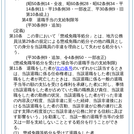
(昭50条例14・全改、昭60条例28・昭62条例34・平
14条例11・平19条例38・一部改正、平30条例9・旧
第10条繰上)
第4章
退職手当の支給制限等
(平30条例9・追加)
(定義)
第10条
この章において「懲戒免職等処分」とは、地方公務
員法第29条の規定による懲戒免職の処分その他の職員とし
ての身分を当該職員の非違を理由として失わせる処分をい
う。
(平30条例9・追加、令4条例50・一部改正)
(懲戒免職等処分を受けた場合等の退職手当の支給制限)
第11条
退職をした者が
次の各号
のいずれかに該当するとき
は、当該退職に係る任命権者は、当該退職をした者
(当該退
職をした者が死亡したときは、当該退職に係る一般の退職
手当等の額の支払を受ける権利を承継した者)
に対し、事情
(当該退職をした者が占めていた職の職務及び責任、当該退
職をした者の勤務の状況、当該退職をした者が行った非違
の内容及び程度、当該非違に至った経緯、当該非違後にお
ける当該退職をした者の言動、当該非違が公務の遂行に及
ぼす支障の程度並びに当該非違が公務に対する信頼に及ぼ
す影響をいう。)
を勘案して、当該一般の退職手当等の全部
又は一部を支給しないこととする処分を行うことができ
る。
(1)
懲戒免職等処分を受けて退職をした者