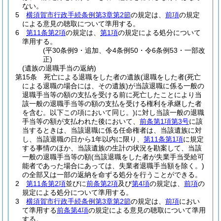
ない。
5
横須賀市行政手続条例第3章第2節
の規定は、
前項
の規定
による意見の聴取について準用する。
6
第11条第2項
の規定は、
第1項
の規定による処分について
準用する。
(平30条例9・追加、令4条例50・令6条例53・一部改
正)
(遺族の退職手当の返納)
第15条
死亡による退職をした者の遺族
(退職をした者
(死亡
による退職の場合には、その遺族)
が当該退職に係る一般の
退職手当等の額の支払を受ける前に死亡したことにより当
該一般の退職手当等の額の支払を受ける権利を承継した者
を含む。以下この項において同じ。)
に対し当該一般の退職
手当等の額が支払われた後において、
前条第1項第3号
に該
当するときは、当該退職に係る任命権者は、当該遺族に対
し、当該退職の日から1年以内に限り、
第11条第1項
に規定
する事情のほか、当該遺族の生計の状況を勘案して、当該
一般の退職手当等の額
(当該退職をした者が失業手当受給可
能者であった場合にあっては、失業者退職手当額を除く。)
の全部又は一部の返納を命ずる処分を行うことができる。
2
第11条第2項
並びに
前条第2項
及び
第4項
の規定は、
前項
の
規定による処分について準用する。
3
横須賀市行政手続条例第3章第2節
の規定は、
前項
におい
て準用する
前条第4項
の規定による意見の聴取について準用
する。