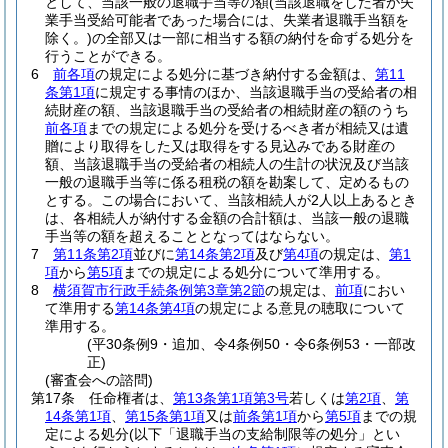
として、当該一般の退職手当等の額
(当該退職をした者が失
業手当受給可能者であった場合には、失業者退職手当額を
除く。)
の全部又は一部に相当する額の納付を命ずる処分を
行うことができる。
6
前各項
の規定による処分に基づき納付する金額は、
第11
条第1項
に規定する事情のほか、当該退職手当の受給者の相
続財産の額、当該退職手当の受給者の相続財産の額のうち
前各項
までの規定による処分を受けるべき者が相続又は遺
贈により取得をした又は取得をする見込みである財産の
額、当該退職手当の受給者の相続人の生計の状況及び当該
一般の退職手当等に係る租税の額を勘案して、定めるもの
とする。
この場合において、当該相続人が2人以上あるとき
は、各相続人が納付する金額の合計額は、当該一般の退職
手当等の額を超えることとなってはならない。
7
第11条第2項
並びに
第14条第2項
及び
第4項
の規定は、
第1
項
から
第5項
までの規定による処分について準用する。
8
横須賀市行政手続条例第3章第2節
の規定は、
前項
におい
て準用する
第14条第4項
の規定による意見の聴取について
準用する。
(平30条例9・追加、令4条例50・令6条例53・一部改
正)
(審査会への諮問)
第17条
任命権者は、
第13条第1項第3号
若しくは
第2項
、
第
14条第1項
、
第15条第1項
又は
前条第1項
から
第5項
までの規
定による処分
(以下「退職手当の支給制限等の処分」とい