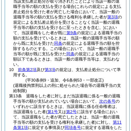
当該支払差止処分が取り消されたことにより当該一般の退
職手当等の額の支払を受ける場合
(これらの規定による支払
差止処分を受けた者が死亡した場合において、当該一般の
退職手当等の額の支払を受ける権利を承継した者が
第3項
の
規定による支払差止処分を受けることなく当該一般の退職
手当等の額の支払を受けるに至ったときを含む。)
におい
て、当該退職をした者が既に
第9条
の規定による退職手当の
額の支払を受けているときは、当該一般の退職手当等の額
から既に支払を受けた
同条
の規定による退職手当の額を控
除するものとする。
この場合において、当該一般の退職手
当等の額が既に支払を受けた
同条
の規定による退職手当の
額以下であるときは、当該一般の退職手当等は、支払わな
い。
10
前条第2項
及び
第3項
の規定は、支払差止処分について準
用する。
(平30条例9・追加、令6条例53・一部改正)
(退職後拘禁刑以上の刑に処せられた場合等の退職手当の支
給制限)
第13条
退職をした者に対しまだ当該退職に係る一般の退職
手当等の額が支払われていない場合において、
次の各号
の
いずれかに該当するときは、当該退職に係る任命権者は、
当該退職をした者
(
第1号
又は
第2号
に該当する場合におい
て、当該退職をした者が死亡したときは、当該一般の退職
手当等の額の支払を受ける権利を承継した者)
に対し、
第11
条第1項
に規定する事情及び
同項各号
に規定する退職をした