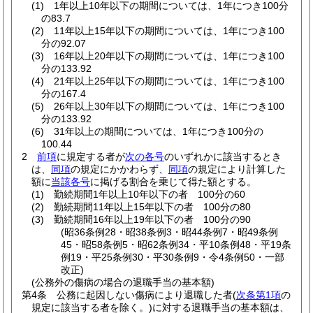
(1)
1年以上10年以下の期間については、1年につき100分
の83.7
(2)
11年以上15年以下の期間については、1年につき100
分の92.07
(3)
16年以上20年以下の期間については、1年につき100
分の133.92
(4)
21年以上25年以下の期間については、1年につき100
分の167.4
(5)
26年以上30年以下の期間については、1年につき100
分の133.92
(6)
31年以上の期間については、1年につき100分の
100.44
2
前項
に規定する者が
次の各号
のいずれかに該当するとき
は、
同項
の規定にかかわらず、
同項
の規定により計算した
額に
当該各号
に掲げる割合を乗じて得た額とする。
(1)
勤続期間1年以上10年以下の者 100分の60
(2)
勤続期間11年以上15年以下の者 100分の80
(3)
勤続期間16年以上19年以下の者 100分の90
(昭36条例28・昭38条例3・昭44条例7・昭49条例
45・昭58条例5・昭62条例34・平10条例48・平19条
例19・平25条例30・平30条例9・令4条例50・一部
改正)
(公務外の傷病の場合の退職手当の基本額)
第4条
公務に起因しない傷病により退職した者
(
次条第1項
の
規定に該当する者を除く。)
に対する退職手当の基本額は、