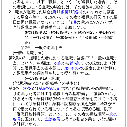
た者を除く。以下「職員」という。)
が退職した場合に、そ
の者
(死亡による退職の場合には、その遺族)
に支給する。
2
職員が退職した場合
(
第11条第1項各号
のいずれかに該当
する場合を除く。)
において、その者が退職の日又はその翌
日に再び職員となったときは、
前項
の規定にかかわらず、
当該退職に伴う退職手当は、支給しない。
(昭31条例32・昭46条例3・昭60条例28・平14条例
11・平17条例7・平30条例9・令4条例50・一部改
正)
第2章
一般の退職手当
(一般の退職手当)
第2条の2
退職した者に対する退職手当
(以下「一般の退職手
当」という。)
の額は、
次条
から
第6条
までの規定により計
算した退職手当の基本額に、
第6条の2
の規定により計算し
た退職手当の調整額を加えて得た額とする。
(平19条例19・追加)
(普通退職の場合の退職手当の基本額)
第3条
次条
又は
第5条第1項
に規定する理由以外の理由によ
り退職した者に対する退職手当の基本額は、退職の日にお
けるその者の給料月額
(給料の調整額の支給を受けている者
については給料月額に給料の調整額を加えた額、給料が日
額で定められている者については規則で定める額。以下
「退職日給料月額」という。)
に、その者の勤続期間を
次の
各号
に区分して、
当該各号
に掲げる割合を乗じて得た額の
合計額とする。