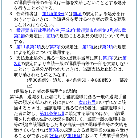
の退職手当等の全部又は一部を支給しないこととする処分
を行うことができる。
3
任命権者は、
第1項第3号
又は
前項
の規定による処分を行
おうとするときは、当該処分を受けるべき者の意見を聴取
しなければならない。
4
横須賀市行政手続条例
(平成8年横須賀市条例第3号)
第3章
第2節
の規定は、
前項
の規定による意見の聴取について準用
する。
5
第11条第2項
及び
第3項
の規定は、
第1項
及び
第2項
の規定
による処分について準用する。
6
支払差止処分に係る一般の退職手当等に関し
第1項
又は
第
2項
の規定により当該一般の退職手当等の一部を支給しない
こととする処分が行われたときは、当該支払差止処分は、
取り消されたものとみなす。
(平30条例9・追加、令4条例50・令6条例53・一部改
正)
(退職をした者の退職手当の返納)
第14条
退職をした者に対し当該退職に係る一般の退職手当
等の額が支払われた後において、
次の各号
のいずれかに該
当するときは、当該退職に係る任命権者は、当該退職をし
た者に対し、
第11条第1項
に規定する事情のほか、当該退
職をした者の生計の状況を勘案して、当該一般の退職手当
等の額
(当該退職をした者が当該一般の退職手当等の支給を
受けていなければ
第9条
の規定による退職手当の支給を受け
ることができた者
(
次条
及び
第16条
において「失業手当受給