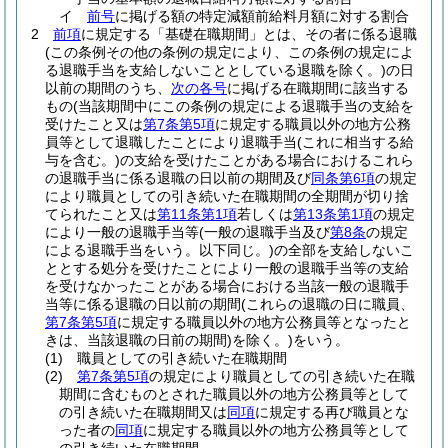
イ
前号
に掲げる額の特定減額前給料月額に対する割合
2
前項
に規定する「基礎在職期間」とは、その者に係る退職
(この条例その他の条例の規定により、この条例の規定によ
る退職手当を支給しないこととしている退職を除く。)
の日
以前の期間のうち、
次の各号
に掲げる在職期間に該当する
もの
(当該期間中にこの条例の規定による退職手当の支給を
受けたこと又は
第7条第5項
に規定する職員以外の地方公務
員等として退職したことにより退職手当
(これに相当する給
与を含む。)
の支給を受けたことがある場合におけるこれら
の退職手当に係る退職の日以前の期間及び
同条第6項
の規定
により職員としての引き続いた在職期間の全期間が切り捨
てられたこと又は
第11条第1項
若しくは
第13条第1項
の規定
により一般の退職手当等
(一般の退職手当及び
第8条
の規定
による退職手当をいう。以下同じ。)
の全部を支給しないこ
ととする処分を受けたことにより一般の退職手当等の支給
を受けなかったことがある場合における当該一般の退職手
当等に係る退職の日以前の期間
(これらの退職の日に職員、
第7条第5項
に規定する職員以外の地方公務員等となったと
きは、当該退職の日前の期間)
を除く。)
をいう。
(1)
職員としての引き続いた在職期間
(2)
第7条第5項
の規定により職員としての引き続いた在職
期間に含むものとされた職員以外の地方公務員等として
の引き続いた在職期間又は
同項
に規定する再び職員とな
った者の
同項
に規定する職員以外の地方公務員等として