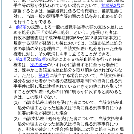
む。以下この項において同じ。)
に対しまだ当該一般の退職
手当等の額が支払われていない場合において、
前項第2号
に
該当するときは、当該退職に係る任命権者は、当該遺族に
対し、当該一般の退職手当等の額の支払を差し止める処分
を行うことができる。
4
前3項
の規定による一般の退職手当等の額の支払を差し止
める処分
(以下「支払差止処分」という。)
を受けた者は、
行政不服審査法
(平成26年法律第68号)
第18条第1項本文に
規定する期間が経過した後においては、当該支払差止処分
後の事情の変化を理由に、当該支払差止処分を行った任命
権者に対し、その取消しを申し立てることができる。
5
第1項
又は
第2項
の規定による支払差止処分を行った任命
権者は、
次の各号
のいずれかに該当するに至った場合に
は、速やかに当該支払差止処分を取り消さなければならな
い。
ただし、
第3号
に該当する場合において、当該支払差止
処分を受けた者がその者の基礎在職期間中の行為に係る刑
事事件に関し現に逮捕されているときその他これを取り消
すことが支払差止処分の目的に明らかに反すると認めると
きは、この限りでない。
(1)
当該支払差止処分を受けた者について、当該支払差止
処分の理由となった起訴又は行為に係る刑事事件につき
無罪の判決が確定した場合
(2)
当該支払差止処分を受けた者について、当該支払差止
処分の理由となった起訴又は行為に係る刑事事件につ
き、判決が確定した場合
(拘禁刑以上の刑に処せられた場