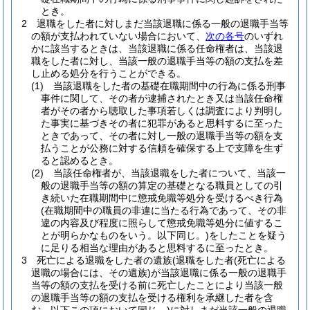
とき。
2
退職をした者に対しまだ当該退職に係る一般の退職手当等
の額が支払われていない場合において、
次の各号
のいずれ
かに該当するときは、当該退職に係る任命権者は、当該退
職をした者に対し、当該一般の退職手当等の額の支払を差
し止める処分を行うことができる。
(1)
当該退職をした者の基礎在職期間中の行為に係る刑事
事件に関して、その者が逮捕されたとき又は当該任命権
者がその者から聴取した事項若しくは調査により判明し
た事実に基づきその者に犯罪があると思料するに至った
ときであって、その者に対し一般の退職手当等の額を支
払うことが公務に対する信頼を確保する上で支障を生ず
ると認めるとき。
(2)
当該任命権者が、当該退職をした者について、当該一
般の退職手当等の額の算定の基礎となる職員としての引
き続いた在職期間中に懲戒免職等処分を受けるべき行為
(在職期間中の職員の非違に当たる行為であって、その非
違の内容及び程度に照らして懲戒免職等処分に値するこ
とが明らかなものをいう。以下同じ。)
をしたことを疑う
に足りる相当な理由があると思料するに至ったとき。
3
死亡による退職をした者の遺族
(退職をした者
(死亡による
退職の場合には、その遺族)
が当該退職に係る一般の退職手
当等の額の支払を受ける前に死亡したことにより当該一般
の退職手当等の額の支払を受ける権利を承継した者を含