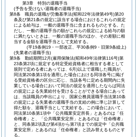
第3章
特別の退職手当
(予告を受けない退職者の退職手当)
第8条
職員の退職が労働基準法
(昭和22年法律第49号)
第20
条及び第21条の規定に該当する場合におけるこれらの規定
による給与は、一般の退職手当に含まれるものとする。
た
だし、一般の退職手当の額がこれらの規定による給与の額
に満たないときは、一般の退職手当のほか、その差額に相
当する金額を退職手当として支給する。
(平19条例19・一部改正、平30条例9・旧第9条繰上)
(失業者の退職手当)
第9条
勤続期間12月
(雇用保険法
(昭和49年法律第116号)
第
23条第2項に規定する特定受給資格者に相当する者として
規則で定める者にあっては、6月)
以上で退職した職員が、
同法第20条第1項を適用した場合における同項各号に掲げ
る受給資格者の区分に応じ、当該各号に定める期間内に失
業している場合において同法の規定を適用したならば同法
の規定による失業給付を受けることができる場合にあって
は、当該職員の申出により、国家公務員退職手当法第10条
の規定による失業者の退職手当の支給の例に準じ計算して
得た額を、退職手当として支給する。
この場合において、
同法第10条第1項中「公共職業安定所長」とあるのは「任
命権者」と、「公共職業安定所」とあるのは「任命権者」
と、同条第2項及び第4項から第7項までの規定中「公共職
業安定所」とあるのは「任命権者」と読み替えるものとす
る。