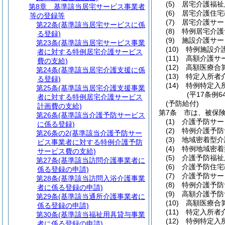
(5)
居宅介護福祉
第8章
基準該当居宅サービス事業者
(6)
居宅介護住宅
等の登録等
(7)
居宅介護サー
第22条
(基準該当居宅サービスに係
(8)
特例居宅介護
る登録)
(9)
施設介護サー
第23条
(基準該当居宅サービス事業
(10)
特例施設介
者に対する特例居宅介護サービス
(11)
高額介護サ
費の支給)
(12)
高額医療合
第24条
(基準該当居宅介護支援に係
(13)
特定入所者
る登録)
(14)
特例特定入
第25条
(基準該当居宅介護支援事業
(平17条例
者に対する特例居宅介護サービス
(予防給付)
計画費の支給)
第7条
市は、被保
第26条
(基準該当介護予防サービス
(1)
介護予防サー
に係る登録)
(2)
特例介護予防
第26条の2
(基準該当介護予防サー
(3)
地域密着型介
ビス事業者に対する特例介護予防
(4)
特例地域密着
サービス費の支給)
(5)
介護予防福祉
第27条
(基準該当訪問介護事業者に
(6)
介護予防住宅
係る登録の申請)
(7)
介護予防サー
第28条
(基準該当訪問入浴介護事業
(8)
特例介護予防
者に係る登録の申請)
(9)
高額介護予防
第29条
(基準該当通所介護事業者に
(10)
高額医療合
係る登録の申請)
(11)
特定入所者
第30条
(基準該当福祉用具貸与事業
(12)
特例特定入
者に係る登録の申請)