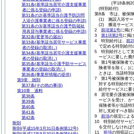
(平18条例
第31条
(基準該当居宅介護支援事業
(特別給付)
者に係る登録の申請)
第8条
市は、被保
第31条の2
(基準該当介護予防訪問
(1)
施設入浴サー
入浴介護事業者に係る登録の申請)
(2)
搬送サービス
第31条の3
(基準該当介護予防福祉
2
前項第1号
に掲げ
用具貸与事業者に係る登録の申請)
3
第1項第2号
に掲
第32条
(変更等の届出)
4
特別給付は、
前2
第33条
(基準該当居宅サービス事業
で定める特別給付
者の登録の取消し)
5
特別給付として
第34条
(基準該当居宅介護支援事業
ービスに要した費
者の登録の取消し)
6
第1号被保険者
第35条
(基準該当介護予防サービス
険者等を除く。)
に
事業者の登録の取消し)
ときは、当該特別
第36条
(事業所情報の提供)
7
第1号被保険者
第9章
雑則
対する特別給付サ
第37条
(その他の事項)
給付サービスに要
第10章
過料
8
居宅要介護被保
第38条
ービスを受け、か
第39条
保険者等が当該特
第40条
対し支給すべき額
第41条
9
前項
の規定によ
第42条
10
特別給付サービ
附則
を交付しなければ
附則
(平成15年3月31日条例第12号)
11
前項
の領収証に
附則
(平成17年9月30日条例第64号)