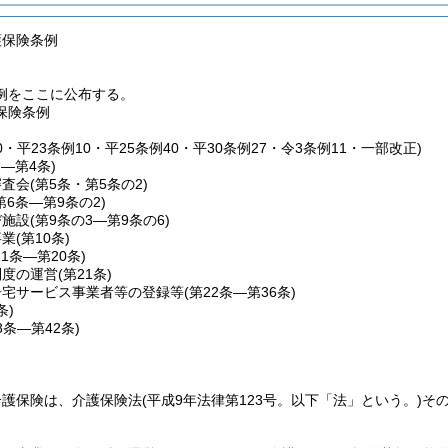
護保険条例
例をここに公布する。
保険条例
20・平23条例10・平25条例40・平30条例27・令3条例11・一部改正)
条―第4条)
審査会
(第5条・第5条の2)
第6条―第9条の2)
び施設
(第9条の3―第9条の6)
事業
(第10条)
11条―第20条)
制度の運営
(第21条)
居宅サービス事業者等の登録等
(第22条―第36条)
条)
8条―第42条)
介護保険は、介護保険法
(平成9年法律第123号。以下「法」という。)
そ