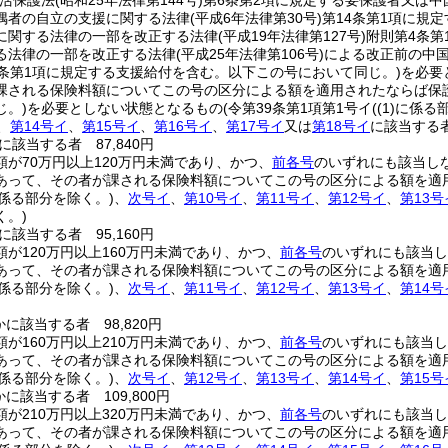
生活保護法
(昭和25年法律第144号)
第6条第2項に規定する要保護者又は
偶者の自立の支援に関する法律
(平成6年法律第30号)
第14条第1項に規
に関する法律の一部を改正する法律
(平成19年法律第127号)
附則第4条第
る法律の一部を改正する法律
(平成25年法律第106号)
による改正前の中
4条第1項に規定する支援給付を含む。以下この号において同じ。)
を必要
課される保険料額についてこの号の区分による額を適用されたならば保
じ。)
を必要としない状態となるもの
(令第39条第1項第1号イ
(
(1)
に係る部
、
第14号イ
、
第15号イ
、
第16号イ
、
第17号イ
又は
第18号イ
に該当する
該当する者 87,840円
額が70万円以上120万円未満であり、かつ、
前各号
のいずれにも該当し
あって、その者が課される保険料額についてこの号の区分による額を適
係る部分を除く。)
、
次号イ
、
第10号イ
、
第11号イ
、
第12号イ
、
第13号
く。)
該当する者 95,160円
額が120万円以上160万円未満であり、かつ、
前各号
のいずれにも該当し
あって、その者が課される保険料額についてこの号の区分による額を適
係る部分を除く。)
、
次号イ
、
第11号イ
、
第12号イ
、
第13号イ
、
第14号
に該当する者 98,820円
額が160万円以上210万円未満であり、かつ、
前各号
のいずれにも該当し
あって、その者が課される保険料額についてこの号の区分による額を適
係る部分を除く。)
、
次号イ
、
第12号イ
、
第13号イ
、
第14号イ
、
第15号
に該当する者 109,800円
額が210万円以上320万円未満であり、かつ、
前各号
のいずれにも該当し
あって、その者が課される保険料額についてこの号の区分による額を適