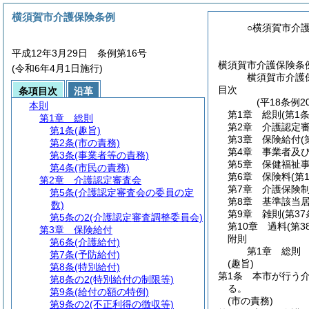
横須賀市介護保険条例
○横須賀市介
平成12年3月29日 条例第16号
横須賀市介護保険条
(令和6年4月1日施行)
横須賀市介護
目次
条項目次
沿革
(平18条例
本則
第1章
総則
(第1
第1章
総則
第2章
介護認定
第1条
(趣旨)
第3章
保険給付
(
第2条
(市の責務)
第4章
事業者及
第3条
(事業者等の責務)
第5章
保健福祉
第4条
(市民の責務)
第6章
保険料
(第
第2章
介護認定審査会
第7章
介護保険
第5条
(介護認定審査会の委員の定
第8章
基準該当
数)
第9章
雑則
(第37
第5条の2
(介護認定審査調整委員会)
第10章
過料
(第3
第3章
保険給付
附則
第6条
(介護給付)
第1章
総則
第7条
(予防給付)
(趣旨)
第8条
(特別給付)
第1条
本市が行う
第8条の2
(特別給付の制限等)
る。
第9条
(給付の額の特例)
(市の責務)
第9条の2
(不正利得の徴収等)