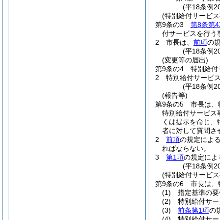
(平18条例2
(特別給付サービス
第9条の3
第8条第4
付サービスを行う
2
市長は、
前項
の
(平18条例2
(変更等の届出)
第9条の4
特別給付
2
特別給付サービ
(平18条例2
(報告等)
第9条の5
市長は、
特別給付サービス
くは提示を命じ、
者に対して質問さ
2
前項
の規定によ
ればならない。
3
第1項
の規定によ
(平18条例2
(特別給付サービス
第9条の6
市長は、
(1)
指定基準の要
(2)
特別給付サー
(3)
前条第1項
の
(4)
特別給付サー