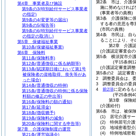
第2条
市は、介護
第4章
事業者及び施設
施に努めなければ
第9条の3
(特別給付サービス事業者
(事業者等の責務)
の指定)
第3条
介護保険に
第9条の4
(変更等の届出)
する者の意思を尊
第9条の5
(報告等)
(市民の責務)
第9条の6
(特別給付サービス事業者
第4条
市民は、自
の指定の取消し)
ることにより、そ
第5章
保健福祉事業
第2章
介護
第10条
(保健福祉事業)
(介護認定審査会の
第6章
保険料
第5条
横須賀市介
第11条
(保険料率)
(平15条例
第12条
(普通徴収に係る納期等)
(介護認定審査調整
第13条
(賦課期日後において第1号
第5条の2
認定審査
被保険者の資格取得、喪失等があ
2
調整委員会は、委
った場合)
3
調整委員会の委
第14条
(普通徴収の特例)
4
前2項
に定めるも
第15条
(普通徴収の特例に係る保険
(平25条例4
料額の修正の申出等)
第3章
保険
第16条
(保険料の額の通知)
(介護給付)
第17条
(延滞金)
第6条
市は、被保
第18条
(徴収猶予)
(1)
居宅介護サー
第19条
(保険料の減免)
(2)
特例居宅介護
第20条
(保険料に関する申告等)
(3)
地域密着型介
第7章
介護保険制度の運営
(4)
特例地域密着
第21条
(運営協議会)