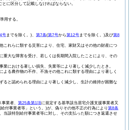
ごとに区分して記載しなければならない。
て準用する。
4号
までを除く。)
、
第7条
(
第7号
から
第12号
までを除く。)
及び
第8
他これらに類する災害により、住宅、家財又はその他の財産につ
に重大な障害を受け、若しくは長期間入院したことにより、その
事業における著しい損失、失業等により著しく減少したとき。
による農作物の不作、不漁その他これに類する理由により著しく
ずると認められる理由により著しく減少し、生計の維持が困難な
ス事業者、
第25条第1項
に規定する基準該当居宅介護支援事業者又
別給付事業者等」という。)
が、偽りその他不正の行為により
第8条
、当該特別給付事業者等に対し、その支払った額につき返還させ