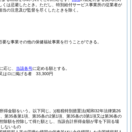
しくは忌避したとき。
ただし、特別給付サービス事業所の従業者が
相当の注意及び監督を尽くしたときを除く。
に必要な事業その他の保健福祉事業を行うことができる。
に応じ、
当該各号
に定める額とする。
又はロに掲げる者 33,300円
計所得金額をいう。以下同じ。)
(租税特別措置法
(昭和32年法律第26
項、第35条第1項、第35条の2第1項、第35条の3第1項又は第36条の
別控除額を控除して得た額とし、当該合計所得金額が零を下回る場
当しないもの