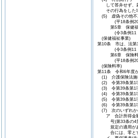
して答弁せず、
その行為をした
(5)
虚偽その他不
(平18条例2
第5章
保健
(令3条例11
(保健福祉事業)
第10条
市は、法第
(令3条例11
第6章
保険
(平18条例
(保険料率)
第11条
令和6年度
(1)
介護保険法施
(2)
令第39条第1
(3)
令第39条第1
(4)
令第39条第1
(5)
令第39条第1
(6)
令第39条第1
(7)
次のいずれかに
ア
合計所得金
号)
第33条の4
規定の適用が
合には、零と