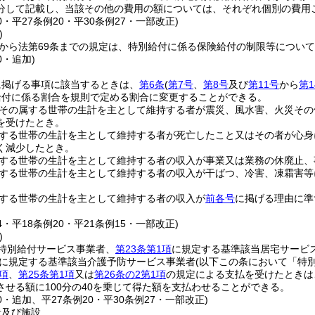
分して記載し、当該その他の費用の額については、それぞれ個別の費用
20・平27条例20・平30条例27・一部改正)
)
条から法第69条までの規定は、特別給付に係る保険給付の制限等につい
0・追加)
に掲げる事項に該当するときは、
第6条
(
第7号
、
第8号
及び
第11号
から
第1
給付に係る割合を規則で定める割合に変更することができる。
その属する世帯の生計を主として維持する者が震災、風水害、火災その
を受けたとき。
する世帯の生計を主として維持する者が死亡したこと又はその者が心身
く減少したとき。
する世帯の生計を主として維持する者の収入が事業又は業務の休廃止、
する世帯の生計を主として維持する者の収入が干ばつ、冷害、凍霜害等
する世帯の生計を主として維持する者の収入が
前各号
に掲げる理由に準
。
64・平18条例20・平21条例15・一部改正)
)
特別給付サービス事業者、
第23条第1項
に規定する基準該当居宅サービ
に規定する基準該当介護予防サービス事業者
(以下この条において「特
1項
、
第25条第1項
又は
第26条の2第1項
の規定による支払を受けたときは
させる額に100分の40を乗じて得た額を支払わせることができる。
20・追加、平27条例20・平30条例27・一部改正)
者及び施設