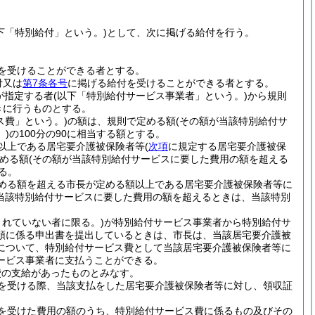
下「特別給付」という。)
として、次に掲げる給付を行う。
を受けることができる者とする。
付又は
第7条各号
に掲げる給付を受けることができる者とする。
が指定する者
(以下「特別給付サービス事業者」という。)
から規則
きに行うものとする。
ス費」という。)
の額は、規則で定める額
(その額が当該特別給付サ
)
の100分の90に相当する額とする。
以上である居宅要介護被保険者等
(
次項
に規定する居宅要介護被保
める額
(その額が当該特別給付サービスに要した費用の額を超える
する。
める額を超える市長が定める額以上である居宅要介護被保険者等に
が当該特別給付サービスに要した費用の額を超えるときは、当該特別
されていない者に限る。)
が特別給付サービス事業者から特別給付サ
領に係る申出書を提出しているときは、市長は、当該居宅要介護被
について、特別給付サービス費として当該居宅要介護被保険者等に
ービス事業者に支払うことができる。
費の支給があったものとみなす。
を受ける際、当該支払をした居宅要介護被保険者等に対し、領収証
を受けた費用の額のうち、特別給付サービス費に係るもの及びその