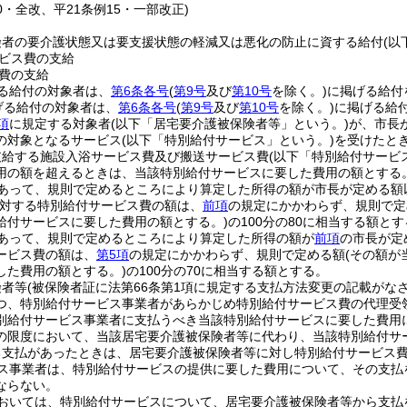
20・全改、平21条例15・一部改正)
険者の要介護状態又は要支援状態の軽減又は悪化の防止に資する給付
(以
ビス費の支給
費の支給
る給付の対象者は、
第6条各号
(
第9号
及び
第10号
を除く。)
に掲げる給付
げる給付の対象者は、
第6条各号
(
第9号
及び
第10号
を除く。)
に掲げる給
項
に規定する対象者
(以下「居宅要介護被保険者等」という。)
が、市長
の対象となるサービス
(以下「特別給付サービス」という。)
を受けたと
支給する施設入浴サービス費及び搬送サービス費
(以下「特別給付サービ
用の額を超えるときは、当該特別給付サービスに要した費用の額とする。
であって、規則で定めるところにより算定した所得の額が市長が定める額
対する特別給付サービス費の額は、
前項
の規定にかかわらず、規則で定
給付サービスに要した費用の額とする。)
の100分の80に相当する額と
であって、規則で定めるところにより算定した所得の額が
前項
の市長が定
ービス費の額は、
第5項
の規定にかかわらず、規則で定める額
(その額
した費用の額とする。)
の100分の70に相当する額とする。
険者等
(被保険者証に法第66条第1項に規定する支払方法変更の記載がな
つ、特別給付サービス事業者があらかじめ特別給付サービス費の代理受
別給付サービス事業者に支払うべき当該特別給付サービスに要した費用
の限度において、当該居宅要介護被保険者等に代わり、当該特別給付サ
る支払があったときは、居宅要介護被保険者等に対し特別給付サービス
ス事業者は、特別給付サービスの提供に要した費用について、その支払
ならない。
おいては、特別給付サービスについて、居宅要介護被保険者等から支払