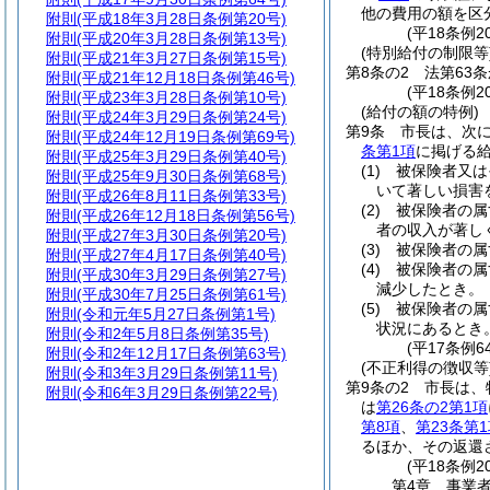
他の費用の額を区
附則
(平成18年3月28日条例第20号)
(平18条例
附則
(平成20年3月28日条例第13号)
(特別給付の制限等
附則
(平成21年3月27日条例第15号)
第8条の2
法第63
附則
(平成21年12月18日条例第46号)
(平18条例2
附則
(平成23年3月28日条例第10号)
(給付の額の特例)
附則
(平成24年3月29日条例第24号)
第9条
市長は、次
附則
(平成24年12月19日条例第69号)
条第1項
に掲げる
附則
(平成25年3月29日条例第40号)
(1)
被保険者又は
附則
(平成25年9月30日条例第68号)
いて著しい損害
附則
(平成26年8月11日条例第33号)
(2)
被保険者の属
附則
(平成26年12月18日条例第56号)
者の収入が著し
附則
(平成27年3月30日条例第20号)
(3)
被保険者の属
附則
(平成27年4月17日条例第40号)
(4)
被保険者の属
附則
(平成30年3月29日条例第27号)
減少したとき。
附則
(平成30年7月25日条例第61号)
(5)
被保険者の属
附則
(令和元年5月27日条例第1号)
状況にあるとき
附則
(令和2年5月8日条例第35号)
(平17条例
附則
(令和2年12月17日条例第63号)
(不正利得の徴収等
附則
(令和3年3月29日条例第11号)
第9条の2
市長は、
附則
(令和6年3月29日条例第22号)
は
第26条の2第1項
第8項
、
第23条第
るほか、その返還
(平18条例
第4章
事業