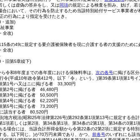
若しくは虚偽の答弁をし、又は
同項
の規定による検査を拒み、妨げ、若
場合において、その行為を防止するため当該特別給付サービス事業者が
正の行為により指定を受けたとき。
0・追加)
福祉事業
・全改)
115条の49に規定する要介護被保険者を現に介護する者の支援のため
・全改)
料
20・旧第5章繰下)
から令和8年度までの各年度における保険料率は、
次の各号
に掲げる区分
行令
(平成10年政令第412号。以下「令」という。)
第39条第1項第1号イ
項第1号ハ又はニに掲げる者 33,300円
項第2号に掲げる者 46,480円
項第3号に掲げる者 50,500円
項第4号に掲げる者 62,220円
項第5号に掲げる者 73,200円
該当する者 80,520円
額
(地方税法
(昭和25年法律第226号)
第292条第1項第13号に規定する合
第1項若しくは第2項、第34条第1項、第34条の2第1項、第34条の3第1
ある場合には、当該合計所得金額から令第22条の2第2項に規定する特
する。以下同じ。)
が70万円未満であり、かつ、
前各号
のいずれにも該