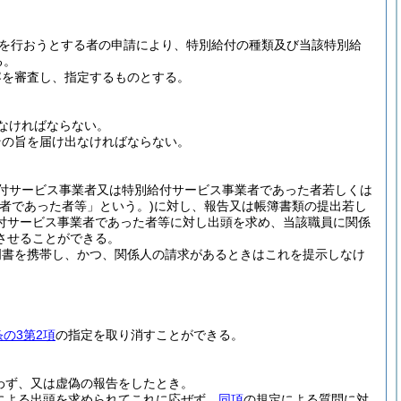
を行おうとする者の申請により、特別給付の種類及び当該特別給
る。
容を審査し、指定するものとする。
なければならない。
その旨を届け出なければならない。
付サービス事業者又は特別給付サービス事業者であった者若しくは
者であった者等」という。)
に対し、報告又は帳簿書類の提出若し
付サービス事業者であった者等に対し出頭を求め、当該職員に関係
させることができる。
明書を携帯し、かつ、関係人の請求があるときはこれを提示しなけ
条の3第2項
の指定を取り消すことができる。
わず、又は虚偽の報告をしたとき。
による出頭を求められてこれに応ぜず、
同項
の規定による質問に対