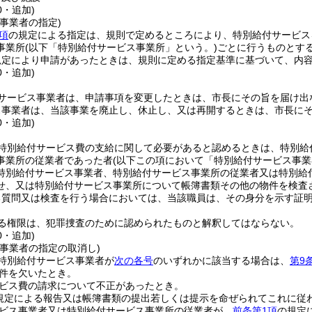
0・追加)
事業者の指定)
項
の規定による指定は、規則で定めるところにより、特別給付サービス
事業所
(以下「特別給付サービス事業所」という。)
ごとに行うものとす
規定により申請があったときは、規則に定める指定基準に基づいて、内
0・追加)
サービス事業者は、申請事項を変更したときは、市長にその旨を届け出
ス事業者は、当該事業を廃止し、休止し、又は再開するときは、市長に
0・追加)
特別給付サービス費の支給に関して必要があると認めるときは、特別給
事業所の従業者であった者
(以下この項において「特別給付サービス事業
特別給付サービス事業者、特別給付サービス事業所の従業者又は特別給
せ、又は特別給付サービス事業所について帳簿書類その他の物件を検査
る質問又は検査を行う場合においては、当該職員は、その身分を示す証
る権限は、犯罪捜査のために認められたものと解釈してはならない。
0・追加)
事業者の指定の取消し)
特別給付サービス事業者が
次の各号
のいずれかに該当する場合は、
第9
件を欠いたとき。
ビス費の請求について不正があったとき。
規定による報告又は帳簿書類の提出若しくは提示を命ぜられてこれに従
ビス事業者又は特別給付サービス事業所の従業者が、
前条第1項
の規定