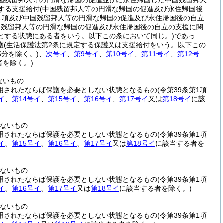
中国残留邦人等の円滑な帰国の促進並びに永住帰国した中国残留邦人
定する支援給付
(中国残留邦人等の円滑な帰国の促進及び永住帰国後
1項及び中国残留邦人等の円滑な帰国の促進及び永住帰国後の自立
国残留邦人等の円滑な帰国の促進及び永住帰国後の自立の支援に関
とする状態にある者をいう。以下この条において同じ。)
であっ
護
(生活保護法第2条に規定する保護又は支援給付をいう。以下この
分を除く。)
、
次号イ
、
第9号イ
、
第10号イ
、
第11号イ
、
第12号
者を除く。)
ないもの
用されたならば保護を必要としない状態となるもの
(令第39条第1項
イ
、
第14号イ
、
第15号イ
、
第16号イ
、
第17号イ
又は
第18号イ
に該
ないもの
用されたならば保護を必要としない状態となるもの
(令第39条第1項
イ
、
第15号イ
、
第16号イ
、
第17号イ
又は
第18号イ
に該当する者を
ないもの
用されたならば保護を必要としない状態となるもの
(令第39条第1項
イ
、
第16号イ
、
第17号イ
又は
第18号イ
に該当する者を除く。)
ないもの
用されたならば保護を必要としない状態となるもの
(令第39条第1項