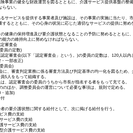
保険事業の健全な財政運営を図るとともに、介護サービス提供基盤の整
ならない。
係るサービスを提供する事業者及び施設は、その事業の実施に当たり、
重するとともに、その心身の状況に応じた適切なサービスの提供に努め
らの健康の保持増進及び要介護状態となることの予防に努めるとともに
の能力の維持向上に努めなければならない。
認定審査会
委員の定数)
護認定審査会
(以下「認定審査会」という。)
の委員の定数は、120人以内
12・一部改正)
委員会)
会に、審査判定業務に係る審査方法及び判定基準の均一化を図るため、
員5人をもって組織する。
員は、認定審査会の委員のうちから市長が指名する者をもって充てる。
ののほか、調整委員会の運営について必要な事項は、規則で定める。
0・追加)
給付
険者の要介護状態に関する給付として、次に掲げる給付を行う。
ビス費の支給
サービス費の支給
護サービス費の支給
型介護サービス費の支給