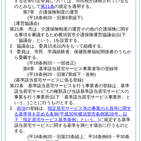
する世帯の世帯員については、市民税が課税されているも
のとみなして
第11条
の規定を適用する。
第7章
介護保険制度の運営
(平18条例20・旧第6章繰下)
(運営協議会)
第21条
市は、介護保険制度の運営その他の介護保険に関す
る事項を審議するため横須賀市介護保険運営協議会
(以下
「協議会」という。)
を設置する。
2
協議会は、委員15名以内をもって組織する。
3
委員は、市民、学識経験者、保健医療福祉関係者のうちか
ら委嘱する。
(平18条例20・一部改正)
第8章
基準該当居宅サービス事業者等の登録等
(平18条例20・旧第7章繰下・改称)
(基準該当居宅サービスに係る登録)
第22条
基準該当居宅サービスを行う事業者の登録は、基準
該当居宅サービスの種類及び当該基準該当居宅サービスの
事業を行う事業所
(以下「基準該当居宅サービス事業所」と
いう。)
ごとに行うものとする。
2
前項
の登録は、
指定居宅サービス等の事業の人員等に関す
る基準等を定める条例
(平成30年横須賀市条例第28号。以
下「指定居宅サービス基準条例」という。)
に規定する基準
該当居宅サービスに関する基準を満たす場合に行うものと
する。
(平18条例20・旧第23条繰上、平24条例69・平30条