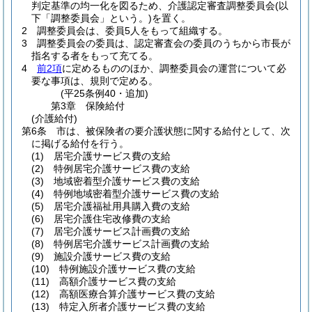
判定基準の均一化を図るため、介護認定審査調整委員会
(以
下「調整委員会」という。)
を置く。
2
調整委員会は、委員5人をもって組織する。
3
調整委員会の委員は、認定審査会の委員のうちから市長が
指名する者をもって充てる。
4
前2項
に定めるもののほか、調整委員会の運営について必
要な事項は、規則で定める。
(平25条例40・追加)
第3章
保険給付
(介護給付)
第6条
市は、被保険者の要介護状態に関する給付として、次
に掲げる給付を行う。
(1)
居宅介護サービス費の支給
(2)
特例居宅介護サービス費の支給
(3)
地域密着型介護サービス費の支給
(4)
特例地域密着型介護サービス費の支給
(5)
居宅介護福祉用具購入費の支給
(6)
居宅介護住宅改修費の支給
(7)
居宅介護サービス計画費の支給
(8)
特例居宅介護サービス計画費の支給
(9)
施設介護サービス費の支給
(10)
特例施設介護サービス費の支給
(11)
高額介護サービス費の支給
(12)
高額医療合算介護サービス費の支給
(13)
特定入所者介護サービス費の支給