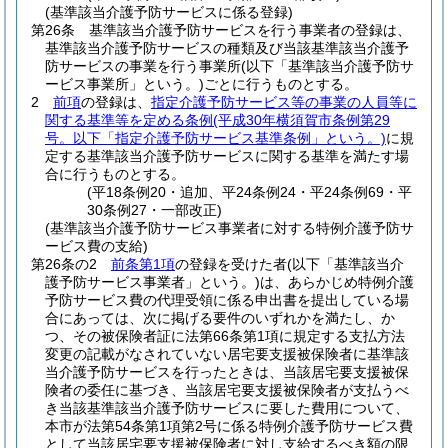
(基準該当介護予防サービスに係る登録)
第26条
基準該当介護予防サービスを行う事業者の登録は、
基準該当介護予防サービスの種類及び当該基準該当介護予
防サービスの事業を行う事業所
(以下「基準該当介護予防サ
ービス事業所」という。)
ごとに行うものとする。
2
前項
の登録は、
指定介護予防サービス等の事業の人員等に
関する基準等を定める条例
(平成30年横須賀市条例第29
号。以下「指定介護予防サービス基準条例」という。)
に規
定する基準該当介護予防サービスに関する基準を満たす場
合に行うものとする。
(平18条例20・追加、平24条例24・平24条例69・平
30条例27・一部改正)
(基準該当介護予防サービス事業者に対する特例介護予防サ
ービス費の支給)
第26条の2
前条第1項
の登録を受けた者
(以下「基準該当介
護予防サービス事業者」という。)
は、あらかじめ特例介護
予防サービス費の代理受領に係る申出書を提出している場
合にあっては、次に掲げる要件のいずれかを満たし、か
つ、その被保険者証に法第66条第1項に規定する支払方法
変更の記載がなされていない居宅要支援被保険者に基準該
当介護予防サービスを行ったときは、当該居宅要支援被保
険者の委任に基づき、当該居宅要支援被保険者が支払うべ
き当該基準該当介護予防サービスに要した費用について、
本市が法第54条第1項第2号に係る特例介護予防サービス費
として当該居宅要支援被保険者に対し支給するべき額の限