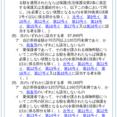
る額を適用されたならば保護
(生活保護法第2条に規定
する保護又は支援給付をいう。以下この条において同
じ。)
を必要としない状態となるもの
(令第39条第1項第
1号イ
(
(1)
に係る部分を除く。)
、
次号イ
、
第9号イ
、
第
10号イ
、
第11号イ
、
第12号イ
、
第13号イ
、
第14号
イ
、
第15号イ
、
第16号イ
、
第17号イ
又は
第18号イ
に該
当する者を除く。)
(8)
次のいずれかに該当する者 87,840円
ア
合計所得金額が70万円以上120万円未満であり、か
つ、
前各号
のいずれにも該当しないもの
イ
要保護者であって、その者が課される保険料額につ
いてこの号の区分による額を適用されたならば保護を
必要としない状態となるもの
(令第39条第1項第1号イ
(
(1)
に係る部分を除く。)
、
次号イ
、
第10号イ
、
第11号
イ
、
第12号イ
、
第13号イ
、
第14号イ
、
第15号イ
、
第
16号イ
、
第17号イ
又は
第18号イ
に該当する者を除
く。)
(9)
次のいずれかに該当する者 95,160円
ア
合計所得金額が120万円以上160万円未満であり、か
つ、
前各号
のいずれにも該当しないもの
イ
要保護者であって、その者が課される保険料額につ
いてこの号の区分による額を適用されたならば保護を
必要としない状態となるもの
(令第39条第1項第1号イ
(
(1)
に係る部分を除く。)
、
次号イ
、
第11号イ
、
第12号
イ
、
第13号イ
、
第14号イ
、
第15号イ
、
第16号イ
、
第