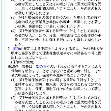
る者が死亡したこと又はその者が心身に重大な障害を受
け、若しくは長期間入院したことにより、その者の収入
が著しく減少したとき。
(3)
第1号被保険者の属する世帯の生計を主として維持す
る者の収入が事業又は業務の休廃止、事業における著し
い損失、失業等により著しく減少したとき。
(4)
第1号被保険者の属する世帯の生計を主として維持す
る者の収入が干ばつ、冷害、凍霜害等による農作物の不
作、不漁その他これに類する理由により著しく減少した
とき。
2
前項
の規定による申請をしようとする者は、その理由を証
明する書類を添えて理由発生後速やかに申請書を市長に提
出しなければならない。
(保険料の減免)
第19条
市長は、
次の各号
のいずれかに該当することにより
保険料を納付することができないと認める者に対し、その
者の申請によって、保険料を減免することができる。
(1)
第1号被保険者又はその属する世帯の生計を主として
維持する者が震災、風水害、火災その他これらに類する
災害により、住宅、家財又はその他の財産について著し
い損害を受けたとき。
(2)
第1号被保険者の属する世帯の生計を主として維持す
る者が死亡したこと又はその者が心身に重大な障害を受
け、若しくは長期間入院したことにより、その者の収入