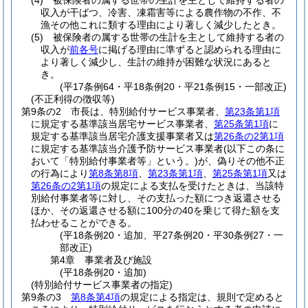
(4)
被保険者の属する世帯の生計を主として維持する者の
収入が干ばつ、冷害、凍霜害等による農作物の不作、不
漁その他これに類する理由により著しく減少したとき。
(5)
被保険者の属する世帯の生計を主として維持する者の
収入が
前各号
に掲げる理由に準ずると認められる理由に
より著しく減少し、生計の維持が困難な状況にあると
き。
(平17条例64・平18条例20・平21条例15・一部改正)
(不正利得の徴収等)
第9条の2
市長は、特別給付サービス事業者、
第23条第1項
に規定する基準該当居宅サービス事業者、
第25条第1項
に
規定する基準該当居宅介護支援事業者又は
第26条の2第1項
に規定する基準該当介護予防サービス事業者
(以下この条に
おいて「特別給付事業者等」という。)
が、偽りその他不正
の行為により
第8条第8項
、
第23条第1項
、
第25条第1項
又は
第26条の2第1項
の規定による支払を受けたときは、当該特
別給付事業者等に対し、その支払った額につき返還させる
ほか、その返還させる額に100分の40を乗じて得た額を支
払わせることができる。
(平18条例20・追加、平27条例20・平30条例27・一
部改正)
第4章
事業者及び施設
(平18条例20・追加)
(特別給付サービス事業者の指定)
第9条の3
第8条第4項
の規定による指定は、規則で定めると