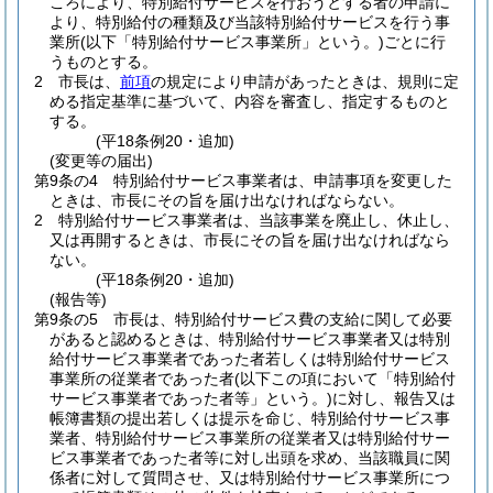
ころにより、特別給付サービスを行おうとする者の申請に
より、特別給付の種類及び当該特別給付サービスを行う事
業所
(以下「特別給付サービス事業所」という。)
ごとに行
うものとする。
2
市長は、
前項
の規定により申請があったときは、規則に定
める指定基準に基づいて、内容を審査し、指定するものと
する。
(平18条例20・追加)
(変更等の届出)
第9条の4
特別給付サービス事業者は、申請事項を変更した
ときは、市長にその旨を届け出なければならない。
2
特別給付サービス事業者は、当該事業を廃止し、休止し、
又は再開するときは、市長にその旨を届け出なければなら
ない。
(平18条例20・追加)
(報告等)
第9条の5
市長は、特別給付サービス費の支給に関して必要
があると認めるときは、特別給付サービス事業者又は特別
給付サービス事業者であった者若しくは特別給付サービス
事業所の従業者であった者
(以下この項において「特別給付
サービス事業者であった者等」という。)
に対し、報告又は
帳簿書類の提出若しくは提示を命じ、特別給付サービス事
業者、特別給付サービス事業所の従業者又は特別給付サー
ビス事業者であった者等に対し出頭を求め、当該職員に関
係者に対して質問させ、又は特別給付サービス事業所につ