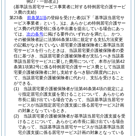
例27・一部改正)
(基準該当居宅サービス事業者に対する特例居宅介護サービ
ス費の支給)
第23条
前条第1項
の登録を受けた者
(以下「基準該当居宅サ
ービス事業者」という。)
は、あらかじめ特例居宅介護サー
ビス費の代理受領に係る申出書を提出している場合にあっ
ては、
次の各号
に掲げる要件のいずれかを満たし、かつ、
その被保険者証に法第66条第1項に規定する支払方法変更
の記載がなされていない居宅要介護被保険者に基準該当居
宅サービスを行ったときは、当該居宅要介護被保険者の委
任に基づき、当該居宅要介護被保険者が支払うべき当該基
準該当居宅サービスに要した費用について、本市が法第42
条第1項第2号に係る特例居宅介護サービス費として当該居
宅要介護被保険者に対し支給するべき額の限度内におい
て、当該居宅要介護被保険者に代わり、支払を受けること
ができる。
(1)
当該居宅要介護被保険者が法第46条第4項の規定によ
り指定居宅介護支援を受けることについて、あらかじめ
市長に届け出ている場合であって、当該基準該当居宅サ
ービスが当該指定居宅介護支援に係る居宅サービス計画
の対象となっているとき。
(2)
当該居宅要介護被保険者が基準該当居宅介護支援を受
けることについて、あらかじめ市長に届け出ている場合
であって、当該基準該当居宅サービスが当該基準該当居
宅介護支援に係る居宅サービス計画の対象となっている