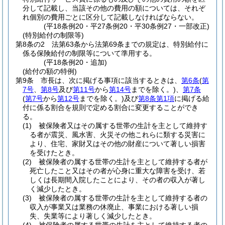
分して記載し、当該その他の費用の額については、それぞ
れ個別の費用ごとに区分して記載しなければならない。
(平18条例20・平27条例20・平30条例27・一部改正)
(特別給付の制限等)
第8条の2
法第63条から法第69条までの規定は、特別給付に
係る保険給付の制限等について準用する。
(平18条例20・追加)
(給付の額の特例)
第9条
市長は、次に掲げる事項に該当するときは、
第6条
(
第
7号
、
第8号
及び
第11号
から
第14号
までを除く。)
、
第7条
(
第7号
から
第12号
までを除く。)
及び
第8条第1項
に掲げる給
付に係る割合を規則で定める割合に変更することができ
る。
(1)
被保険者又はその属する世帯の生計を主として維持す
る者が震災、風水害、火災その他これらに類する災害に
より、住宅、家財又はその他の財産について著しい損害
を受けたとき。
(2)
被保険者の属する世帯の生計を主として維持する者が
死亡したこと又はその者が心身に重大な障害を受け、若
しくは長期間入院したことにより、その者の収入が著し
く減少したとき。
(3)
被保険者の属する世帯の生計を主として維持する者の
収入が事業又は業務の休廃止、事業における著しい損
失、失業等により著しく減少したとき。