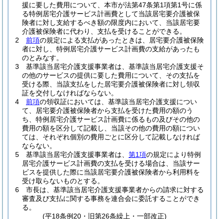
援に要した費用について、本市が法第47条第1項第1号に係
る特例居宅介護サービス計画費として当該居宅要介護被保
険者に対し支給するべき額の限度内において、当該居宅要
介護被保険者に代わり、支払を受けることができる。
2
前項
の規定による支払があったときは、居宅要介護被保険
者に対し、特例居宅介護サービス計画費の支給があったも
のとみなす。
3
基準該当居宅介護支援事業者は、基準該当居宅介護支援そ
の他のサービスの提供に要した費用について、その支払を
受ける際、当該支払をした居宅要介護被保険者に対し領収
証を交付しなければならない。
4
前項
の領収証においては、基準該当居宅介護支援につい
て、居宅要介護被保険者から支払を受けた費用の額のう
ち、特例居宅介護サービス計画費に係るもの及びその他の
費用の額を区分して記載し、当該その他の費用の額につい
ては、それぞれ個別の費用ごとに区分して記載しなければ
ならない。
5
基準該当居宅介護支援事業者は、
第1項
の規定により特例
居宅介護サービス計画費の支払を受ける場合は、当該サー
ビスを提供した際に当該居宅要介護被保険者から利用料を
受け取らないものとする。
6
市長は、基準該当居宅介護支援事業者からの請求に対する
審査及び支払に関する事務を連合会に委託することができ
る。
(平18条例20・旧第26条繰上・一部改正)