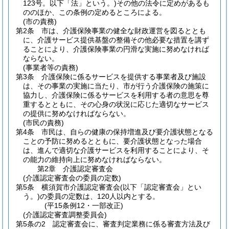
123号。以下「法」という。)
その他の法令に定めがあるも
ののほか、この条例の定めるところによる。
(市の責務)
第2条
市は、介護保険事業の健全な財政運営を図るととも
に、介護サービス提供基盤の整備その他必要な措置を講ず
ることにより、介護保険事業の円滑な実施に努めなければ
ならない。
(事業者等の責務)
第3条
介護保険に係るサービスを提供する事業者及び施設
は、その事業の実施に当たり、市が行う介護保険の施策に
協力し、介護保険に係るサービスを利用する者の意思を尊
重するとともに、その心身の状況に応じた適切なサービス
の提供に努めなければならない。
(市民の責務)
第4条
市民は、自らの健康の保持増進及び要介護状態となる
ことの予防に努めるとともに、要介護状態となった場合
は、進んで適切な介護サービスを利用することにより、そ
の能力の維持向上に努めなければならない。
第2章
介護認定審査会
(介護認定審査会の委員の定数)
第5条
横須賀市介護認定審査会
(以下「認定審査会」とい
う。)
の委員の定数は、120人以内とする。
(平15条例12・一部改正)
(介護認定審査調整委員会)
第5条の2
認定審査会に、審査判定業務に係る審査方法及び