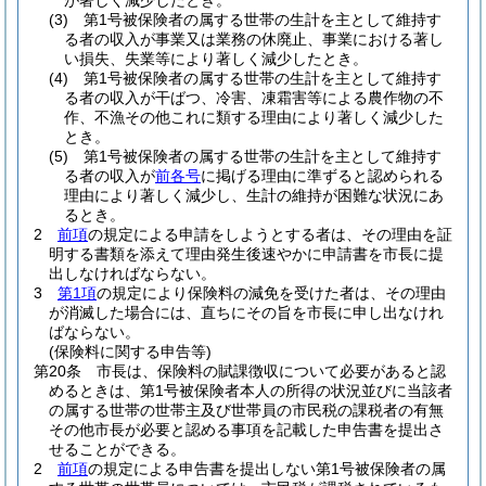
が著しく減少したとき。
(3)
第1号被保険者の属する世帯の生計を主として維持す
る者の収入が事業又は業務の休廃止、事業における著し
い損失、失業等により著しく減少したとき。
(4)
第1号被保険者の属する世帯の生計を主として維持す
る者の収入が干ばつ、冷害、凍霜害等による農作物の不
作、不漁その他これに類する理由により著しく減少した
とき。
(5)
第1号被保険者の属する世帯の生計を主として維持す
る者の収入が
前各号
に掲げる理由に準ずると認められる
理由により著しく減少し、生計の維持が困難な状況にあ
るとき。
2
前項
の規定による申請をしようとする者は、その理由を証
明する書類を添えて理由発生後速やかに申請書を市長に提
出しなければならない。
3
第1項
の規定により保険料の減免を受けた者は、その理由
が消滅した場合には、直ちにその旨を市長に申し出なけれ
ばならない。
(保険料に関する申告等)
第20条
市長は、保険料の賦課徴収について必要があると認
めるときは、第1号被保険者本人の所得の状況並びに当該者
の属する世帯の世帯主及び世帯員の市民税の課税者の有無
その他市長が必要と認める事項を記載した申告書を提出さ
せることができる。
2
前項
の規定による申告書を提出しない第1号被保険者の属