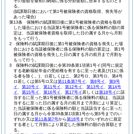
その金額を最初の納期に係る分割金額に合算するものとす
る。
(賦課期日後において第1号被保険者の資格取得、喪失等が
あった場合)
第13条
保険料の賦課期日後に第1号被保険者の資格を取得
した場合における当該第1号被保険者に係る保険料の額の算
定は、当該被保険者資格を取得した日の属する月から月割
をもって行う。
2
保険料の賦課期日後に第1号被保険者の資格を喪失した場
合における当該被保険者に係る保険料の額の算定は、第1号
被保険者の資格を喪失した日の属する月の前月まで月割を
もって行う。
3
保険料の賦課期日後に令第39条第1項第1号イ
(同号に規定
する老齢福祉年金の受給権を有するに至った者及び
(1)
に係
る者を除く。)
、ロ若しくはニ、第2号ロ、第3号ロ、第4号
ロ若しくは第5号ロ又は
第11条第7号イ
、
第8号イ
、
第9号
イ
、
第10号イ
、
第11号イ
、
第12号イ
、
第13号イ
、
第14号
イ
、
第15号イ
、
第16号イ
、
第17号イ
若しくは
第18号イ
に該
当するに至った第1号被保険者に係る保険料の額は、当該該
当するに至った日の属する月の前月まで月割により算定し
た当該被保険者に係る保険料の額と当該該当するに至った
日の属する月から令第39条第1項第1号から第5号までのい
ずれか又は
第11条第7号
から
第18号
までのいずれかに規定
する者として月割により算定した保険料の額の合算額とす
る。