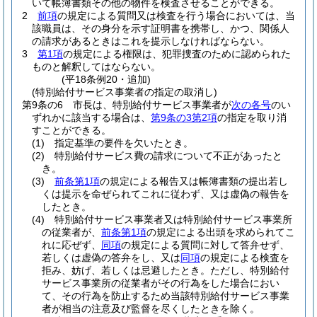
いて帳簿書類その他の物件を検査させることができる。
2
前項
の規定による質問又は検査を行う場合においては、当
該職員は、その身分を示す証明書を携帯し、かつ、関係人
の請求があるときはこれを提示しなければならない。
3
第1項
の規定による権限は、犯罪捜査のために認められた
ものと解釈してはならない。
(平18条例20・追加)
(特別給付サービス事業者の指定の取消し)
第9条の6
市長は、特別給付サービス事業者が
次の各号
のい
ずれかに該当する場合は、
第9条の3第2項
の指定を取り消
すことができる。
(1)
指定基準の要件を欠いたとき。
(2)
特別給付サービス費の請求について不正があったと
き。
(3)
前条第1項
の規定による報告又は帳簿書類の提出若し
くは提示を命ぜられてこれに従わず、又は虚偽の報告を
したとき。
(4)
特別給付サービス事業者又は特別給付サービス事業所
の従業者が、
前条第1項
の規定による出頭を求められてこ
れに応ぜず、
同項
の規定による質問に対して答弁せず、
若しくは虚偽の答弁をし、又は
同項
の規定による検査を
拒み、妨げ、若しくは忌避したとき。
ただし、特別給付
サービス事業所の従業者がその行為をした場合におい
て、その行為を防止するため当該特別給付サービス事業
者が相当の注意及び監督を尽くしたときを除く。