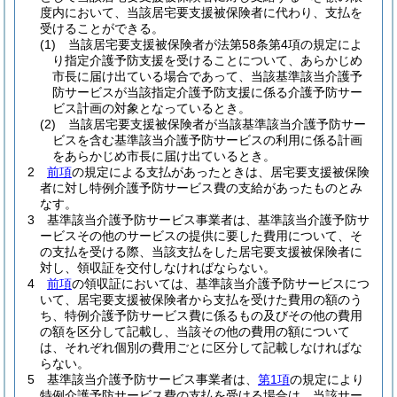
度内において、当該居宅要支援被保険者に代わり、支払を
受けることができる。
(1)
当該居宅要支援被保険者が法第58条第4項の規定によ
り指定介護予防支援を受けることについて、あらかじめ
市長に届け出ている場合であって、当該基準該当介護予
防サービスが当該指定介護予防支援に係る介護予防サー
ビス計画の対象となっているとき。
(2)
当該居宅要支援被保険者が当該基準該当介護予防サー
ビスを含む基準該当介護予防サービスの利用に係る計画
をあらかじめ市長に届け出ているとき。
2
前項
の規定による支払があったときは、居宅要支援被保険
者に対し特例介護予防サービス費の支給があったものとみ
なす。
3
基準該当介護予防サービス事業者は、基準該当介護予防サ
ービスその他のサービスの提供に要した費用について、そ
の支払を受ける際、当該支払をした居宅要支援被保険者に
対し、領収証を交付しなければならない。
4
前項
の領収証においては、基準該当介護予防サービスにつ
いて、居宅要支援被保険者から支払を受けた費用の額のう
ち、特例介護予防サービス費に係るもの及びその他の費用
の額を区分して記載し、当該その他の費用の額について
は、それぞれ個別の費用ごとに区分して記載しなければな
らない。
5
基準該当介護予防サービス事業者は、
第1項
の規定により
特例介護予防サービス費の支払を受ける場合は、当該サー