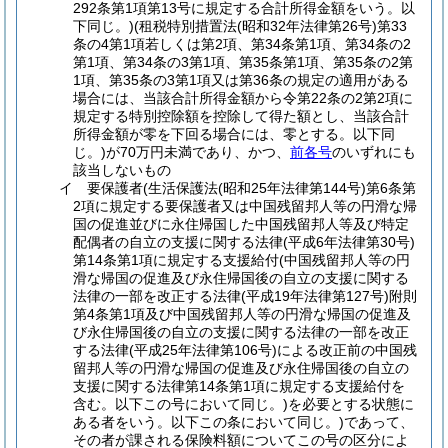
292条第1項第13号に規定する合計所得金額をいう。以
下同じ。)
(租税特別措置法
(昭和32年法律第26号)
第33
条の4第1項若しくは第2項、第34条第1項、第34条の2
第1項、第34条の3第1項、第35条第1項、第35条の2第
1項、第35条の3第1項又は第36条の規定の適用がある
場合には、当該合計所得金額から令第22条の2第2項に
規定する特別控除額を控除して得た額とし、当該合計
所得金額が零を下回る場合には、零とする。以下同
じ。)
が70万円未満であり、かつ、
前各号
のいずれにも
該当しないもの
イ
要保護者
(生活保護法
(昭和25年法律第144号)
第6条第
2項に規定する要保護者又は中国残留邦人等の円滑な帰
国の促進並びに永住帰国した中国残留邦人等及び特定
配偶者の自立の支援に関する法律
(平成6年法律第30号)
第14条第1項に規定する支援給付
(中国残留邦人等の円
滑な帰国の促進及び永住帰国後の自立の支援に関する
法律の一部を改正する法律
(平成19年法律第127号)
附則
第4条第1項及び中国残留邦人等の円滑な帰国の促進及
び永住帰国後の自立の支援に関する法律の一部を改正
する法律
(平成25年法律第106号)
による改正前の中国残
留邦人等の円滑な帰国の促進及び永住帰国後の自立の
支援に関する法律第14条第1項に規定する支援給付を
含む。以下この号において同じ。)
を必要とする状態に
ある者をいう。以下この条において同じ。)
であって、
その者が課される保険料額についてこの号の区分によ