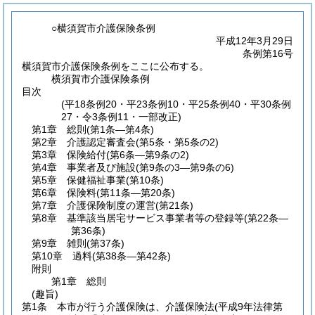
○横須賀市介護保険条例
平成12年3月29日
条例第16号
横須賀市介護保険条例をここに公布する。
横須賀市介護保険条例
目次
(平18条例20・平23条例10・平25条例40・平30条例
27・令3条例11・一部改正)
第1章
総則
(第1条―第4条)
第2章
介護認定審査会
(第5条・第5条の2)
第3章
保険給付
(第6条―第9条の2)
第4章
事業者及び施設
(第9条の3―第9条の6)
第5章
保健福祉事業
(第10条)
第6章
保険料
(第11条―第20条)
第7章
介護保険制度の運営
(第21条)
第8章
基準該当居宅サービス事業者等の登録等
(第22条―
第36条)
第9章
雑則
(第37条)
第10章
過料
(第38条―第42条)
附則
第1章
総則
(趣旨)
第1条
本市が行う介護保険は、介護保険法
(平成9年法律第