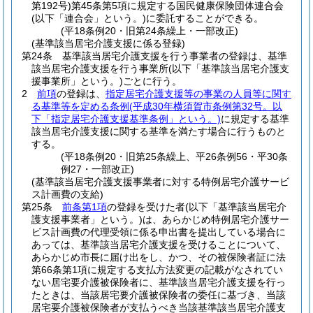
第192号)
第45条第5項に規定する国民健康保険団体連合会
(以下「連合会」という。)
に委託することができる。
(平18条例20・旧第24条繰上・一部改正)
(基準該当居宅介護支援に係る登録)
第24条
基準該当居宅介護支援を行う事業者の登録は、基準
該当居宅介護支援を行う事業所
(以下「基準該当居宅介護支
援事業所」という。)
ごとに行う。
2
前項
の登録は、
指定居宅介護支援等の事業の人員等に関す
る基準等を定める条例
(平成30年横須賀市条例第32号。以
下「指定居宅介護支援基準条例」という。)
に規定する基準
該当居宅介護支援に関する基準を満たす場合に行うものと
する。
(平18条例20・旧第25条繰上、平26条例56・平30条
例27・一部改正)
(基準該当居宅介護支援事業者に対する特例居宅介護サービ
ス計画費の支給)
第25条
前条第1項
の登録を受けた者
(以下「基準該当居宅介
護支援事業者」という。)
は、あらかじめ特例居宅介護サー
ビス計画費の代理受領に係る申出書を提出している場合に
あっては、基準該当居宅介護支援を受けることについて、
あらかじめ市長に届け出をし、かつ、その被保険者証に法
第66条第1項に規定する支払方法変更の記載がなされてい
ない居宅要介護被保険者に、基準該当居宅介護支援を行っ
たときは、当該居宅要介護被保険者の委任に基づき、当該
居宅要介護被保険者が支払うべき当該基準該当居宅介護支