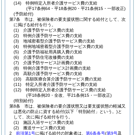
(14)
特例特定入所者介護サービス費の支給
(平17条例64・平18条例20・平21条例15・一部改正)
(予防給付)
第7条
市は、被保険者の要支援状態に関する給付として、次
に掲げる給付を行う。
(1)
介護予防サービス費の支給
(2)
特例介護予防サービス費の支給
(3)
地域密着型介護予防サービス費の支給
(4)
特例地域密着型介護予防サービス費の支給
(5)
介護予防福祉用具購入費の支給
(6)
介護予防住宅改修費の支給
(7)
介護予防サービス計画費の支給
(8)
特例介護予防サービス計画費の支給
(9)
高額介護予防サービス費の支給
(10)
高額医療合算介護予防サービス費の支給
(11)
特定入所者介護予防サービス費の支給
(12)
特例特定入所者介護予防サービス費の支給
(平18条例20・全改、平21条例15・一部改正)
(特別給付)
第8条
市は、被保険者の要介護状態又は要支援状態の軽減又
は悪化の防止に資する給付
(以下「特別給付」という。)
と
して、次に掲げる給付を行う。
(1)
施設入浴サービス費の支給
(2)
搬送サービス費の支給
2
前項第1号
に掲げる給付の対象者は、
第6条各号
(
第9号
及