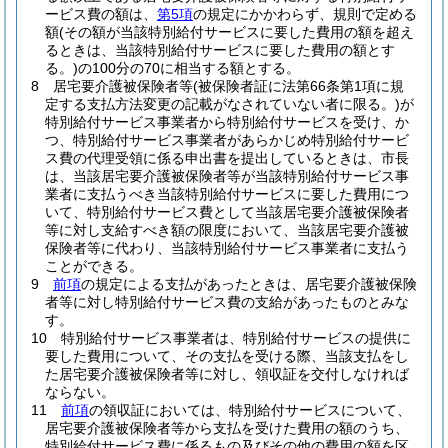
ービス費の額は、
第5項
の規定にかかわらず、規則で定める
額
(その額が当該特別給付サービスに要した費用の額を超え
るときは、当該特別給付サービスに要した費用の額とす
る。)
の100分の70に相当する額とする。
8
居宅要介護被保険者等
(被保険者証に法第66条第1項に規
定する支払方法変更の記載がなされていない者に限る。)
が
特別給付サービス事業者から特別給付サービスを受け、か
つ、特別給付サービス事業者があらかじめ特別給付サービ
ス費の代理受領に係る申出書を提出しているときは、市長
は、当該居宅要介護被保険者等が当該特別給付サービス事
業者に支払うべき当該特別給付サービスに要した費用につ
いて、特別給付サービス費として当該居宅要介護被保険者
等に対し支給すべき額の限度において、当該居宅要介護被
保険者等に代わり、当該特別給付サービス事業者に支払う
ことができる。
9
前項
の規定による支払があったときは、居宅要介護被保険
者等に対し特別給付サービス費の支給があったものとみな
す。
10
特別給付サービス事業者は、特別給付サービスの提供に
要した費用について、その支払を受ける際、当該支払をし
た居宅要介護被保険者等に対し、領収証を交付しなければ
ならない。
11
前項
の領収証においては、特別給付サービスについて、
居宅要介護被保険者等から支払を受けた費用の額のうち、
特別給付サービス費に係るもの及びその他の費用の額を区