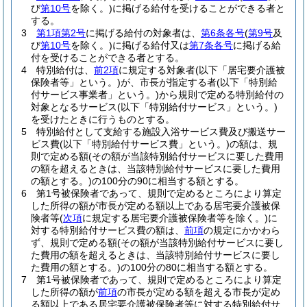
び
第10号
を除く。)
に掲げる給付を受けることができる者と
する。
3
第1項第2号
に掲げる給付の対象者は、
第6条各号
(
第9号
及
び
第10号
を除く。)
に掲げる給付又は
第7条各号
に掲げる給
付を受けることができる者とする。
4
特別給付は、
前2項
に規定する対象者
(以下「居宅要介護被
保険者等」という。)
が、市長が指定する者
(以下「特別給
付サービス事業者」という。)
から規則で定める特別給付の
対象となるサービス
(以下「特別給付サービス」という。)
を受けたときに行うものとする。
5
特別給付として支給する施設入浴サービス費及び搬送サー
ビス費
(以下「特別給付サービス費」という。)
の額は、規
則で定める額
(その額が当該特別給付サービスに要した費用
の額を超えるときは、当該特別給付サービスに要した費用
の額とする。)
の100分の90に相当する額とする。
6
第1号被保険者であって、規則で定めるところにより算定
した所得の額が市長が定める額以上である居宅要介護被保
険者等
(
次項
に規定する居宅要介護被保険者等を除く。)
に
対する特別給付サービス費の額は、
前項
の規定にかかわら
ず、規則で定める額
(その額が当該特別給付サービスに要し
た費用の額を超えるときは、当該特別給付サービスに要し
た費用の額とする。)
の100分の80に相当する額とする。
7
第1号被保険者であって、規則で定めるところにより算定
した所得の額が
前項
の市長が定める額を超える市長が定め
る額以上である居宅要介護被保険者等に対する特別給付サ