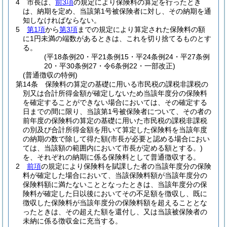
4
市長は、
前3項
の規定により保険料の算定を行ったとき
は、納期を定め、当該第1号被保険者に対し、その納期を通
知しなければならない。
5
第1項
から
第3項
までの規定により算定された保険料の額
に1円未満の端数があるときは、これを切り捨てるものとす
る。
(平18条例20・平21条例15・平24条例24・平27条例
20・平30条例27・令6条例22・一部改正)
(普通徴収の特例)
第14条
保険料の算定の基礎に用いる市民税の課税非課税の
別又は合計所得金額が確定しないため当該年度分の保険料
を確定することができない場合においては、その確定する
日までの間に限り、当該第1号被保険者について、その者の
前年度の保険料の算定の基礎に用いた市民税の課税非課税
の別及び合計所得金額を用いて算定した保険料を当該年度
の納期の数で除して得た額
(市長が必要と認める場合におい
ては、当該額の範囲内において市長が定める額とする。)
を、それぞれの納期に係る保険料として普通徴収する。
2
前項
の規定により保険料を賦課した者の当該年度分の保険
料が確定した場合において、当該保険料額が当該年度分の
保険料額に満たないこととなったときは、当該年度分の保
険料が確定した日以後においてその不足額を徴収し、既に
徴収した保険料が当該年度分の保険料額を超えることとな
ったときは、その超えた額を還付し、又は当該被保険者の
未納に係る徴収金に充当する。