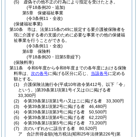
(5)
虚偽その他不正の行為により指定を受けたとき。
(平18条例20・追加)
第5章
保健福祉事業
(令3条例11・全改)
(保健福祉事業)
第10条
市は、法第115条の49に規定する要介護被保険者を
現に介護する者の支援のために必要な事業その他の保健福
祉事業を行うことができる。
(令3条例11・全改)
第6章
保険料
(平18条例20・旧第5章繰下)
(保険料率)
第11条
令和6年度から令和8年度までの各年度における保険
料率は、
次の各号
に掲げる区分に応じ、
当該各号
に定める
額とする。
(1)
介護保険法施行令
(平成10年政令第412号。以下「令」
という。)
第39条第1項第1号イ又はロに掲げる者
33,300円
(2)
令第39条第1項第1号ハ又はニに掲げる者 33,300円
(3)
令第39条第1項第2号に掲げる者 46,480円
(4)
令第39条第1項第3号に掲げる者 50,500円
(5)
令第39条第1項第4号に掲げる者 62,220円
(6)
令第39条第1項第5号に掲げる者 73,200円
(7)
次のいずれかに該当する者 80,520円
ア
合計所得金額
(地方税法
(昭和25年法律第226号)
第