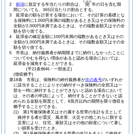
じゅん
2
前項
に規定する年当たりの割合は、
年の日を含む期
閏
間についても、365日当たりの割合とする。
3
延滞金の額を計算する場合において、その計算の基礎とな
る保険料に1,000円未満の端数があるとき又はその保険料の
全額が2,000円未満であるときは、その端数金額又はその全
額を切り捨てる。
4
延滞金の確定金額に100円未満の端数があるとき又はその
全額が1,000円未満であるときは、その端数金額又はその全
額を切り捨てる。
5
市長は、納付義務者が納期限までに納付しなかったことに
ついてやむを得ない理由があると認める場合においては、
延滞金を減免することができる。
(平21条例46・一部改正)
(徴収猶予)
第18条
市長は、保険料の納付義務者が
次の各号
のいずれか
に該当することによりその納付すべき保険料の全部又は一
部を一時に納付することができないと認める場合において
は、その者の申請によって、納付することができないと認
められる金額を限度として、6箇月以内の期間を限り徴収を
猶予することができる。
(1)
第1号被保険者又はその属する世帯の生計を主として
維持する者が震災、風水害、火災その他これらに類する
災害により、住宅、家財又はその他の財産について著し
い損害を受けたとき。
(2)
第1号被保険者の属する世帯の生計を主として維持す