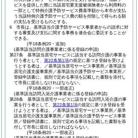
ビスを提供した際に当該居宅要支援被保険者から利用料の
一部として特例介護予防サービス費基準額から本市が支払
う当該特例介護予防サービス費の額を控除して得られる額
の支払を受けるものとする。
6
市長は、基準該当介護予防サービス事業者からの請求に対
する審査及び支払に関する事務を連合会に委託することが
できる。
(平18条例20・追加)
(基準該当訪問介護事業者に係る登録の申請)
第27条
基準該当居宅サービスに該当する訪問介護の事業を
行う者として、
第22条第1項
の規定に基づき登録を受けよ
うとする者は、／基準該当居宅サービス事業所／基準該当
居宅介護支援事業所／基準該当介護予防サービス事業所／
登録申請書に、規則で定める事項を記載した書類を添付し
て市長に提出しなければならない。
(平18条例20・一部改正)
(基準該当訪問入浴介護事業者に係る登録の申請)
第28条
基準該当居宅サービスに該当する訪問入浴介護の事
業を行う者として、
第22条第1項
の規定に基づき登録を受
けようとする者は、／基準該当居宅サービス事業所／基準
該当居宅介護支援事業所／基準該当介護予防サービス事業
所／登録申請書に、規則で定める事項を記載した書類を添
付して市長に提出しなければならない。
(平18条例20・一部改正)