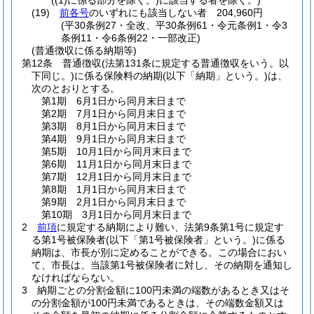
(
(1)
に係る部分を除く。)
に該当する者を除く。)
(19)
前各号
のいずれにも該当しない者 204,960円
(平30条例27・全改、平30条例61・令元条例1・令3
条例11・令6条例22・一部改正)
(普通徴収に係る納期等)
第12条
普通徴収
(法第131条に規定する普通徴収をいう。以
下同じ。)
に係る保険料の納期
(以下「納期」という。)
は、
次のとおりとする。
第1期 6月1日から同月末日まで
第2期 7月1日から同月末日まで
第3期 8月1日から同月末日まで
第4期 9月1日から同月末日まで
第5期 10月1日から同月末日まで
第6期 11月1日から同月末日まで
第7期 12月1日から同月末日まで
第8期 1月1日から同月末日まで
第9期 2月1日から同月末日まで
第10期 3月1日から同月末日まで
2
前項
に規定する納期により難い、法第9条第1号に規定す
る第1号被保険者
(以下「第1号被保険者」という。)
に係る
納期は、市長が別に定めることができる。
この場合におい
て、市長は、当該第1号被保険者に対し、その納期を通知し
なければならない。
3
納期ごとの分割金額に100円未満の端数があるとき又はそ
の分割金額が100円未満であるときは、その端数金額又は