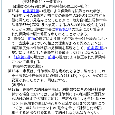
(平24条例24・一部改正)
(普通徴収の特例に係る保険料額の修正の申出等)
第15条
前条第1項
の規定により保険料を賦課された者は、
当該年度分の保険料が前年度の保険料の2分の1に相当する
額に満たない見込みとなったときは、地方自治法
(昭和22年
法律第67号)
第231条の規定による納入の通知の交付を受け
た日から30日以内に市長に
前条第1項
の規定により算定さ
れた保険料の額の修正を申し出ることができる。
2
市長は、
前項
の規定により修正の申出を受けた場合におい
て、当該申出について相当の理由があると認めたときは、
当該年度分の保険料額の見積額を基礎として、
前条第1項
の
規定により算定した保険料額を修正しなければならない。
3
前条第2項
の規定は、
前項
の規定により修正された保険料
について準用する。
(保険料の額の通知)
第16条
市長は、保険料の額を定めたときは、速やかにこれ
を当該第1号被保険者に通知しなければならない。
その額に
変更があったときも、同様とする。
(延滞金)
第17条
保険料の納付義務者は、納期限後にその保険料を納
付する場合においては、当該保険料にその納期限の翌日か
ら納付の日までの期間に応じ、当該金額につき年14.6パー
セント
(納期限の翌日から3月を経過する日までの期間につ
いては、年7.3パーセント)
の割合を乗じて計算した金額に
相当する延滞金額を加算して納付しなければならない。