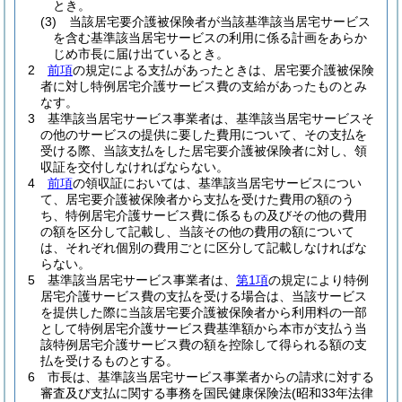
とき。
(3)
当該居宅要介護被保険者が当該基準該当居宅サービス
を含む基準該当居宅サービスの利用に係る計画をあらか
じめ市長に届け出ているとき。
2
前項
の規定による支払があったときは、居宅要介護被保険
者に対し特例居宅介護サービス費の支給があったものとみ
なす。
3
基準該当居宅サービス事業者は、基準該当居宅サービスそ
の他のサービスの提供に要した費用について、その支払を
受ける際、当該支払をした居宅要介護被保険者に対し、領
収証を交付しなければならない。
4
前項
の領収証においては、基準該当居宅サービスについ
て、居宅要介護被保険者から支払を受けた費用の額のう
ち、特例居宅介護サービス費に係るもの及びその他の費用
の額を区分して記載し、当該その他の費用の額について
は、それぞれ個別の費用ごとに区分して記載しなければな
らない。
5
基準該当居宅サービス事業者は、
第1項
の規定により特例
居宅介護サービス費の支払を受ける場合は、当該サービス
を提供した際に当該居宅要介護被保険者から利用料の一部
として特例居宅介護サービス費基準額から本市が支払う当
該特例居宅介護サービス費の額を控除して得られる額の支
払を受けるものとする。
6
市長は、基準該当居宅サービス事業者からの請求に対する
審査及び支払に関する事務を国民健康保険法
(昭和33年法律