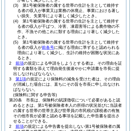
が著しく減少したとき。
(3)
第1号被保険者の属する世帯の生計を主として維持す
る者の収入が事業又は業務の休廃止、事業における著し
い損失、失業等により著しく減少したとき。
(4)
第1号被保険者の属する世帯の生計を主として維持す
る者の収入が干ばつ、冷害、凍霜害等による農作物の不
作、不漁その他これに類する理由により著しく減少した
とき。
(5)
第1号被保険者の属する世帯の生計を主として維持す
る者の収入が
前各号
に掲げる理由に準ずると認められる
理由により著しく減少し、生計の維持が困難な状況にあ
るとき。
2
前項
の規定による申請をしようとする者は、その理由を証
明する書類を添えて理由発生後速やかに申請書を市長に提
出しなければならない。
3
第1項
の規定により保険料の減免を受けた者は、その理由
が消滅した場合には、直ちにその旨を市長に申し出なけれ
ばならない。
(保険料に関する申告等)
第20条
市長は、保険料の賦課徴収について必要があると認
めるときは、第1号被保険者本人の所得の状況並びに当該者
の属する世帯の世帯主及び世帯員の市民税の課税者の有無
その他市長が必要と認める事項を記載した申告書を提出さ
せることができる。
2
前項
の規定による申告書を提出しない第1号被保険者の属