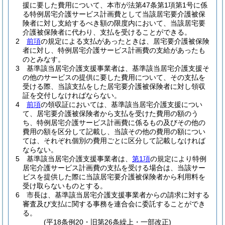
援に要した費用について、本市が法第47条第1項第1号に係
る特例居宅介護サービス計画費として当該居宅要介護被保
険者に対し支給するべき額の限度内において、当該居宅要
介護被保険者に代わり、支払を受けることができる。
2
前項
の規定による支払があったときは、居宅要介護被保険
者に対し、特例居宅介護サービス計画費の支給があったも
のとみなす。
3
基準該当居宅介護支援事業者は、基準該当居宅介護支援そ
の他のサービスの提供に要した費用について、その支払を
受ける際、当該支払をした居宅要介護被保険者に対し領収
証を交付しなければならない。
4
前項
の領収証においては、基準該当居宅介護支援につい
て、居宅要介護被保険者から支払を受けた費用の額のう
ち、特例居宅介護サービス計画費に係るもの及びその他の
費用の額を区分して記載し、当該その他の費用の額につい
ては、それぞれ個別の費用ごとに区分して記載しなければ
ならない。
5
基準該当居宅介護支援事業者は、
第1項
の規定により特例
居宅介護サービス計画費の支払を受ける場合は、当該サー
ビスを提供した際に当該居宅要介護被保険者から利用料を
受け取らないものとする。
6
市長は、基準該当居宅介護支援事業者からの請求に対する
審査及び支払に関する事務を連合会に委託することができ
る。
(平18条例20・旧第26条繰上・一部改正)