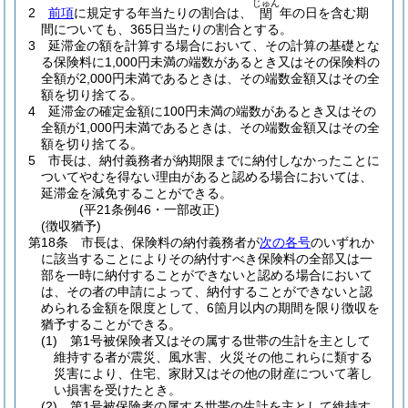
じゅん
2
前項
に規定する年当たりの割合は、
年の日を含む期
閏
間についても、365日当たりの割合とする。
3
延滞金の額を計算する場合において、その計算の基礎とな
る保険料に1,000円未満の端数があるとき又はその保険料の
全額が2,000円未満であるときは、その端数金額又はその全
額を切り捨てる。
4
延滞金の確定金額に100円未満の端数があるとき又はその
全額が1,000円未満であるときは、その端数金額又はその全
額を切り捨てる。
5
市長は、納付義務者が納期限までに納付しなかったことに
ついてやむを得ない理由があると認める場合においては、
延滞金を減免することができる。
(平21条例46・一部改正)
(徴収猶予)
第18条
市長は、保険料の納付義務者が
次の各号
のいずれか
に該当することによりその納付すべき保険料の全部又は一
部を一時に納付することができないと認める場合において
は、その者の申請によって、納付することができないと認
められる金額を限度として、6箇月以内の期間を限り徴収を
猶予することができる。
(1)
第1号被保険者又はその属する世帯の生計を主として
維持する者が震災、風水害、火災その他これらに類する
災害により、住宅、家財又はその他の財産について著し
い損害を受けたとき。
(2)
第1号被保険者の属する世帯の生計を主として維持す