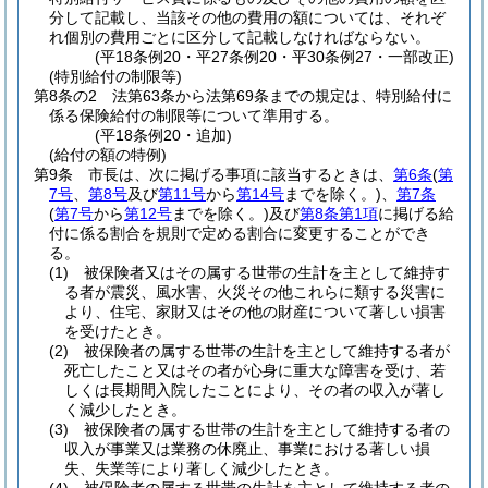
分して記載し、当該その他の費用の額については、それぞ
れ個別の費用ごとに区分して記載しなければならない。
(平18条例20・平27条例20・平30条例27・一部改正)
(特別給付の制限等)
第8条の2
法第63条から法第69条までの規定は、特別給付に
係る保険給付の制限等について準用する。
(平18条例20・追加)
(給付の額の特例)
第9条
市長は、次に掲げる事項に該当するときは、
第6条
(
第
7号
、
第8号
及び
第11号
から
第14号
までを除く。)
、
第7条
(
第7号
から
第12号
までを除く。)
及び
第8条第1項
に掲げる給
付に係る割合を規則で定める割合に変更することができ
る。
(1)
被保険者又はその属する世帯の生計を主として維持す
る者が震災、風水害、火災その他これらに類する災害に
より、住宅、家財又はその他の財産について著しい損害
を受けたとき。
(2)
被保険者の属する世帯の生計を主として維持する者が
死亡したこと又はその者が心身に重大な障害を受け、若
しくは長期間入院したことにより、その者の収入が著し
く減少したとき。
(3)
被保険者の属する世帯の生計を主として維持する者の
収入が事業又は業務の休廃止、事業における著しい損
失、失業等により著しく減少したとき。