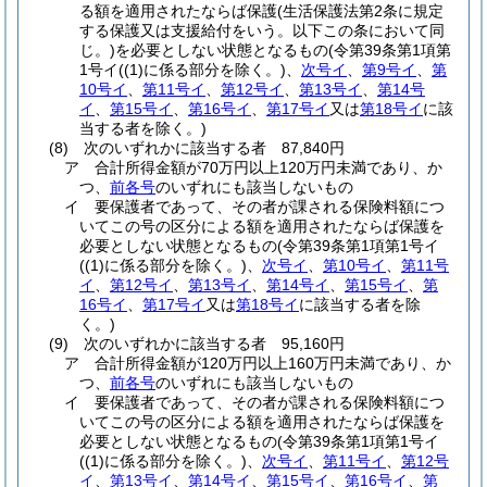
る額を適用されたならば保護
(生活保護法第2条に規定
する保護又は支援給付をいう。以下この条において同
じ。)
を必要としない状態となるもの
(令第39条第1項第
1号イ
(
(1)
に係る部分を除く。)
、
次号イ
、
第9号イ
、
第
10号イ
、
第11号イ
、
第12号イ
、
第13号イ
、
第14号
イ
、
第15号イ
、
第16号イ
、
第17号イ
又は
第18号イ
に該
当する者を除く。)
(8)
次のいずれかに該当する者 87,840円
ア
合計所得金額が70万円以上120万円未満であり、か
つ、
前各号
のいずれにも該当しないもの
イ
要保護者であって、その者が課される保険料額につ
いてこの号の区分による額を適用されたならば保護を
必要としない状態となるもの
(令第39条第1項第1号イ
(
(1)
に係る部分を除く。)
、
次号イ
、
第10号イ
、
第11号
イ
、
第12号イ
、
第13号イ
、
第14号イ
、
第15号イ
、
第
16号イ
、
第17号イ
又は
第18号イ
に該当する者を除
く。)
(9)
次のいずれかに該当する者 95,160円
ア
合計所得金額が120万円以上160万円未満であり、か
つ、
前各号
のいずれにも該当しないもの
イ
要保護者であって、その者が課される保険料額につ
いてこの号の区分による額を適用されたならば保護を
必要としない状態となるもの
(令第39条第1項第1号イ
(
(1)
に係る部分を除く。)
、
次号イ
、
第11号イ
、
第12号
イ
、
第13号イ
、
第14号イ
、
第15号イ
、
第16号イ
、
第