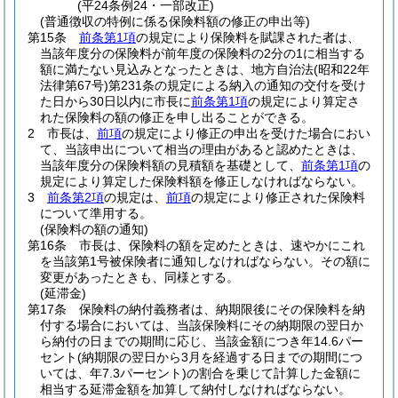
(平24条例24・一部改正)
(普通徴収の特例に係る保険料額の修正の申出等)
第15条
前条第1項
の規定により保険料を賦課された者は、
当該年度分の保険料が前年度の保険料の2分の1に相当する
額に満たない見込みとなったときは、地方自治法
(昭和22年
法律第67号)
第231条の規定による納入の通知の交付を受け
た日から30日以内に市長に
前条第1項
の規定により算定さ
れた保険料の額の修正を申し出ることができる。
2
市長は、
前項
の規定により修正の申出を受けた場合におい
て、当該申出について相当の理由があると認めたときは、
当該年度分の保険料額の見積額を基礎として、
前条第1項
の
規定により算定した保険料額を修正しなければならない。
3
前条第2項
の規定は、
前項
の規定により修正された保険料
について準用する。
(保険料の額の通知)
第16条
市長は、保険料の額を定めたときは、速やかにこれ
を当該第1号被保険者に通知しなければならない。
その額に
変更があったときも、同様とする。
(延滞金)
第17条
保険料の納付義務者は、納期限後にその保険料を納
付する場合においては、当該保険料にその納期限の翌日か
ら納付の日までの期間に応じ、当該金額につき年14.6パー
セント
(納期限の翌日から3月を経過する日までの期間につ
いては、年7.3パーセント)
の割合を乗じて計算した金額に
相当する延滞金額を加算して納付しなければならない。