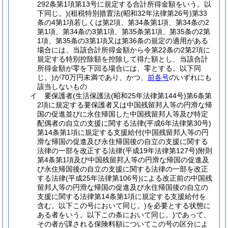
292条第1項第13号に規定する合計所得金額をいう。以
下同じ。)
(租税特別措置法
(昭和32年法律第26号)
第33
条の4第1項若しくは第2項、第34条第1項、第34条の2
第1項、第34条の3第1項、第35条第1項、第35条の2第
1項、第35条の3第1項又は第36条の規定の適用がある
場合には、当該合計所得金額から令第22条の2第2項に
規定する特別控除額を控除して得た額とし、当該合計
所得金額が零を下回る場合には、零とする。以下同
じ。)
が70万円未満であり、かつ、
前各号
のいずれにも
該当しないもの
イ
要保護者
(生活保護法
(昭和25年法律第144号)
第6条第
2項に規定する要保護者又は中国残留邦人等の円滑な帰
国の促進並びに永住帰国した中国残留邦人等及び特定
配偶者の自立の支援に関する法律
(平成6年法律第30号)
第14条第1項に規定する支援給付
(中国残留邦人等の円
滑な帰国の促進及び永住帰国後の自立の支援に関する
法律の一部を改正する法律
(平成19年法律第127号)
附則
第4条第1項及び中国残留邦人等の円滑な帰国の促進及
び永住帰国後の自立の支援に関する法律の一部を改正
する法律
(平成25年法律第106号)
による改正前の中国残
留邦人等の円滑な帰国の促進及び永住帰国後の自立の
支援に関する法律第14条第1項に規定する支援給付を
含む。以下この号において同じ。)
を必要とする状態に
ある者をいう。以下この条において同じ。)
であって、
その者が課される保険料額についてこの号の区分によ