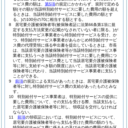
ービス費の額は、
第5項
の規定にかかわらず、規則で定める
額
(その額が当該特別給付サービスに要した費用の額を超え
るときは、当該特別給付サービスに要した費用の額とす
る。)
の100分の70に相当する額とする。
8
居宅要介護被保険者等
(被保険者証に法第66条第1項に規
定する支払方法変更の記載がなされていない者に限る。)
が
特別給付サービス事業者から特別給付サービスを受け、か
つ、特別給付サービス事業者があらかじめ特別給付サービ
ス費の代理受領に係る申出書を提出しているときは、市長
は、当該居宅要介護被保険者等が当該特別給付サービス事
業者に支払うべき当該特別給付サービスに要した費用につ
いて、特別給付サービス費として当該居宅要介護被保険者
等に対し支給すべき額の限度において、当該居宅要介護被
保険者等に代わり、当該特別給付サービス事業者に支払う
ことができる。
9
前項
の規定による支払があったときは、居宅要介護被保険
者等に対し特別給付サービス費の支給があったものとみな
す。
10
特別給付サービス事業者は、特別給付サービスの提供に
要した費用について、その支払を受ける際、当該支払をし
た居宅要介護被保険者等に対し、領収証を交付しなければ
ならない。
11
前項
の領収証においては、特別給付サービスについて、
居宅要介護被保険者等から支払を受けた費用の額のうち、
特別給付サービス費に係るもの及びその他の費用の額を区