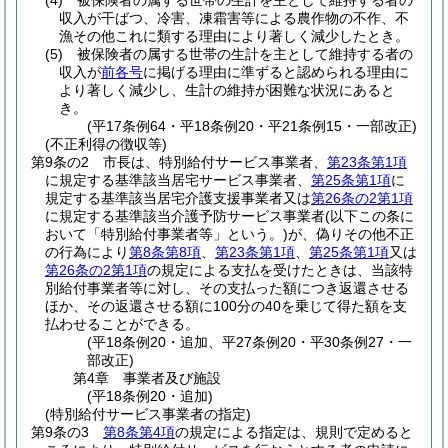
(4)
被保険者の属する世帯の生計を主として維持する者の
収入が干ばつ、冷害、凍霜害等による農作物の不作、不
漁その他これに類する理由により著しく減少したとき。
(5)
被保険者の属する世帯の生計を主として維持する者の
収入が
前各号
に掲げる理由に準ずると認められる理由に
より著しく減少し、生計の維持が困難な状況にあると
き。
(平17条例64・平18条例20・平21条例15・一部改正)
(不正利得の徴収等)
第9条の2
市長は、特別給付サービス事業者、
第23条第1項
に規定する基準該当居宅サービス事業者、
第25条第1項
に
規定する基準該当居宅介護支援事業者又は
第26条の2第1項
に規定する基準該当介護予防サービス事業者
(以下この条に
おいて「特別給付事業者等」という。)
が、偽りその他不正
の行為により
第8条第8項
、
第23条第1項
、
第25条第1項
又は
第26条の2第1項
の規定による支払を受けたときは、当該特
別給付事業者等に対し、その支払った額につき返還させる
ほか、その返還させる額に100分の40を乗じて得た額を支
払わせることができる。
(平18条例20・追加、平27条例20・平30条例27・一
部改正)
第4章
事業者及び施設
(平18条例20・追加)
(特別給付サービス事業者の指定)
第9条の3
第8条第4項
の規定による指定は、規則で定めると