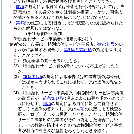
いて帳簿書類その他の物件を検査させることができる。
2
前項
の規定による質問又は検査を行う場合においては、当
該職員は、その身分を示す証明書を携帯し、かつ、関係人
の請求があるときはこれを提示しなければならない。
3
第1項
の規定による権限は、犯罪捜査のために認められた
ものと解釈してはならない。
(平18条例20・追加)
(特別給付サービス事業者の指定の取消し)
第9条の6
市長は、特別給付サービス事業者が
次の各号
のい
ずれかに該当する場合は、
第9条の3第2項
の指定を取り消
すことができる。
(1)
指定基準の要件を欠いたとき。
(2)
特別給付サービス費の請求について不正があったと
き。
(3)
前条第1項
の規定による報告又は帳簿書類の提出若し
くは提示を命ぜられてこれに従わず、又は虚偽の報告を
したとき。
(4)
特別給付サービス事業者又は特別給付サービス事業所
の従業者が、
前条第1項
の規定による出頭を求められてこ
れに応ぜず、
同項
の規定による質問に対して答弁せず、
若しくは虚偽の答弁をし、又は
同項
の規定による検査を
拒み、妨げ、若しくは忌避したとき。
ただし、特別給付
サービス事業所の従業者がその行為をした場合におい
て、その行為を防止するため当該特別給付サービス事業
者が相当の注意及び監督を尽くしたときを除く。