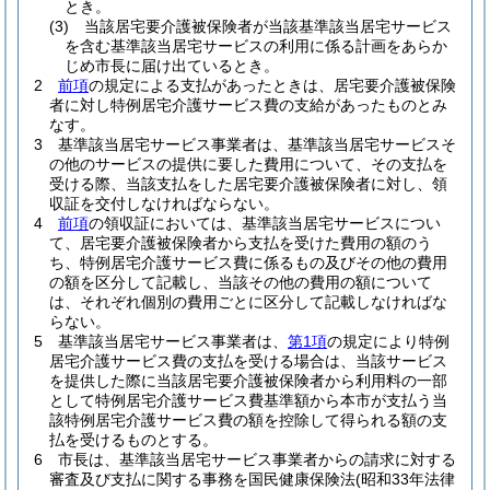
とき。
(3)
当該居宅要介護被保険者が当該基準該当居宅サービス
を含む基準該当居宅サービスの利用に係る計画をあらか
じめ市長に届け出ているとき。
2
前項
の規定による支払があったときは、居宅要介護被保険
者に対し特例居宅介護サービス費の支給があったものとみ
なす。
3
基準該当居宅サービス事業者は、基準該当居宅サービスそ
の他のサービスの提供に要した費用について、その支払を
受ける際、当該支払をした居宅要介護被保険者に対し、領
収証を交付しなければならない。
4
前項
の領収証においては、基準該当居宅サービスについ
て、居宅要介護被保険者から支払を受けた費用の額のう
ち、特例居宅介護サービス費に係るもの及びその他の費用
の額を区分して記載し、当該その他の費用の額について
は、それぞれ個別の費用ごとに区分して記載しなければな
らない。
5
基準該当居宅サービス事業者は、
第1項
の規定により特例
居宅介護サービス費の支払を受ける場合は、当該サービス
を提供した際に当該居宅要介護被保険者から利用料の一部
として特例居宅介護サービス費基準額から本市が支払う当
該特例居宅介護サービス費の額を控除して得られる額の支
払を受けるものとする。
6
市長は、基準該当居宅サービス事業者からの請求に対する
審査及び支払に関する事務を国民健康保険法
(昭和33年法律