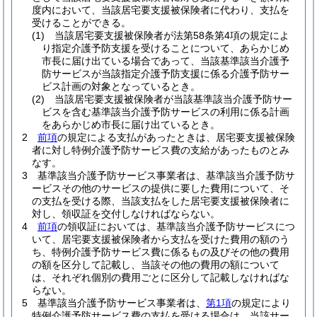
度内において、当該居宅要支援被保険者に代わり、支払を
受けることができる。
(1)
当該居宅要支援被保険者が法第58条第4項の規定によ
り指定介護予防支援を受けることについて、あらかじめ
市長に届け出ている場合であって、当該基準該当介護予
防サービスが当該指定介護予防支援に係る介護予防サー
ビス計画の対象となっているとき。
(2)
当該居宅要支援被保険者が当該基準該当介護予防サー
ビスを含む基準該当介護予防サービスの利用に係る計画
をあらかじめ市長に届け出ているとき。
2
前項
の規定による支払があったときは、居宅要支援被保険
者に対し特例介護予防サービス費の支給があったものとみ
なす。
3
基準該当介護予防サービス事業者は、基準該当介護予防サ
ービスその他のサービスの提供に要した費用について、そ
の支払を受ける際、当該支払をした居宅要支援被保険者に
対し、領収証を交付しなければならない。
4
前項
の領収証においては、基準該当介護予防サービスにつ
いて、居宅要支援被保険者から支払を受けた費用の額のう
ち、特例介護予防サービス費に係るもの及びその他の費用
の額を区分して記載し、当該その他の費用の額について
は、それぞれ個別の費用ごとに区分して記載しなければな
らない。
5
基準該当介護予防サービス事業者は、
第1項
の規定により
特例介護予防サービス費の支払を受ける場合は、当該サー