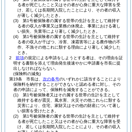
る者が死亡したこと又はその者が心身に重大な障害を受
け、若しくは長期間入院したことにより、その者の収入
が著しく減少したとき。
(3)
第1号被保険者の属する世帯の生計を主として維持す
る者の収入が事業又は業務の休廃止、事業における著し
い損失、失業等により著しく減少したとき。
(4)
第1号被保険者の属する世帯の生計を主として維持す
る者の収入が干ばつ、冷害、凍霜害等による農作物の不
作、不漁その他これに類する理由により著しく減少した
とき。
2
前項
の規定による申請をしようとする者は、その理由を証
明する書類を添えて理由発生後速やかに申請書を市長に提
出しなければならない。
(保険料の減免)
第19条
市長は、
次の各号
のいずれかに該当することにより
保険料を納付することができないと認める者に対し、その
者の申請によって、保険料を減免することができる。
(1)
第1号被保険者又はその属する世帯の生計を主として
維持する者が震災、風水害、火災その他これらに類する
災害により、住宅、家財又はその他の財産について著し
い損害を受けたとき。
(2)
第1号被保険者の属する世帯の生計を主として維持す
る者が死亡したこと又はその者が心身に重大な障害を受
け、若しくは長期間入院したことにより、その者の収入