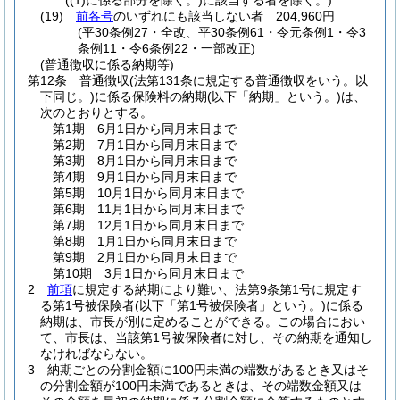
(
(1)
に係る部分を除く。)
に該当する者を除く。)
(19)
前各号
のいずれにも該当しない者 204,960円
(平30条例27・全改、平30条例61・令元条例1・令3
条例11・令6条例22・一部改正)
(普通徴収に係る納期等)
第12条
普通徴収
(法第131条に規定する普通徴収をいう。以
下同じ。)
に係る保険料の納期
(以下「納期」という。)
は、
次のとおりとする。
第1期 6月1日から同月末日まで
第2期 7月1日から同月末日まで
第3期 8月1日から同月末日まで
第4期 9月1日から同月末日まで
第5期 10月1日から同月末日まで
第6期 11月1日から同月末日まで
第7期 12月1日から同月末日まで
第8期 1月1日から同月末日まで
第9期 2月1日から同月末日まで
第10期 3月1日から同月末日まで
2
前項
に規定する納期により難い、法第9条第1号に規定す
る第1号被保険者
(以下「第1号被保険者」という。)
に係る
納期は、市長が別に定めることができる。
この場合におい
て、市長は、当該第1号被保険者に対し、その納期を通知し
なければならない。
3
納期ごとの分割金額に100円未満の端数があるとき又はそ
の分割金額が100円未満であるときは、その端数金額又は