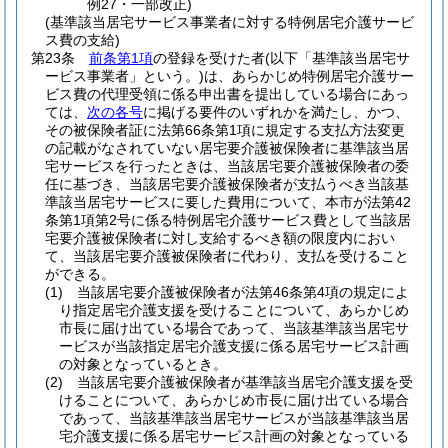
例27・一部改正)
(基準該当居宅サービス事業者に対する特例居宅介護サービ
ス費の支給)
第23条
前条第1項
の登録を受けた者
(以下「基準該当居宅サ
ービス事業者」という。)
は、あらかじめ特例居宅介護サー
ビス費の代理受領に係る申出書を提出している場合にあっ
ては、
次の各号
に掲げる要件のいずれかを満たし、かつ、
その被保険者証に法第66条第1項に規定する支払方法変更
の記載がなされていない居宅要介護被保険者に基準該当居
宅サービスを行ったときは、当該居宅要介護被保険者の委
任に基づき、当該居宅要介護被保険者が支払うべき当該基
準該当居宅サービスに要した費用について、本市が法第42
条第1項第2号に係る特例居宅介護サービス費として当該居
宅要介護被保険者に対し支給するべき額の限度内におい
て、当該居宅要介護被保険者に代わり、支払を受けること
ができる。
(1)
当該居宅要介護被保険者が法第46条第4項の規定によ
り指定居宅介護支援を受けることについて、あらかじめ
市長に届け出ている場合であって、当該基準該当居宅サ
ービスが当該指定居宅介護支援に係る居宅サービス計画
の対象となっているとき。
(2)
当該居宅要介護被保険者が基準該当居宅介護支援を受
けることについて、あらかじめ市長に届け出ている場合
であって、当該基準該当居宅サービスが当該基準該当居
宅介護支援に係る居宅サービス計画の対象となっている