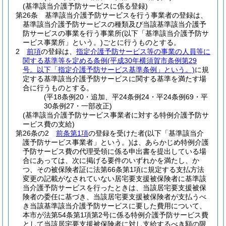
(基準該当介護予防サービスに係る登録)
第26条
基準該当介護予防サービスを行う事業者の登録は、
基準該当介護予防サービスの種類及び当該基準該当介護予
防サービスの事業を行う事業所
(以下「基準該当介護予防サ
ービス事業所」という。)
ごとに行うものとする。
2
前項
の登録は、
指定介護予防サービス等の事業の人員等に
関する基準等を定める条例
(平成30年横須賀市条例第29
号。以下「指定介護予防サービス基準条例」という。)
に規
定する基準該当介護予防サービスに関する基準を満たす場
合に行うものとする。
(平18条例20・追加、平24条例24・平24条例69・平
30条例27・一部改正)
(基準該当介護予防サービス事業者に対する特例介護予防サ
ービス費の支給)
第26条の2
前条第1項
の登録を受けた者
(以下「基準該当介
護予防サービス事業者」という。)
は、あらかじめ特例介護
予防サービス費の代理受領に係る申出書を提出している場
合にあっては、次に掲げる要件のいずれかを満たし、か
つ、その被保険者証に法第66条第1項に規定する支払方法
変更の記載がなされていない居宅要支援被保険者に基準該
当介護予防サービスを行ったときは、当該居宅要支援被保
険者の委任に基づき、当該居宅要支援被保険者が支払うべ
き当該基準該当介護予防サービスに要した費用について、
本市が法第54条第1項第2号に係る特例介護予防サービス費
として当該居宅要支援被保険者に対し支給するべき額の限