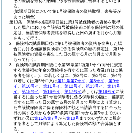
その金額を最初の納期に係る分割金額に合算するものとす
る。
(賦課期日後において第1号被保険者の資格取得、喪失等が
あった場合)
第13条
保険料の賦課期日後に第1号被保険者の資格を取得
した場合における当該第1号被保険者に係る保険料の額の算
定は、当該被保険者資格を取得した日の属する月から月割
をもって行う。
2
保険料の賦課期日後に第1号被保険者の資格を喪失した場
合における当該被保険者に係る保険料の額の算定は、第1号
被保険者の資格を喪失した日の属する月の前月まで月割を
もって行う。
3
保険料の賦課期日後に令第39条第1項第1号イ
(同号に規定
する老齢福祉年金の受給権を有するに至った者及び
(1)
に係
る者を除く。)
、ロ若しくはニ、第2号ロ、第3号ロ、第4号
ロ若しくは第5号ロ又は
第11条第7号イ
、
第8号イ
、
第9号
イ
、
第10号イ
、
第11号イ
、
第12号イ
、
第13号イ
、
第14号
イ
、
第15号イ
、
第16号イ
、
第17号イ
若しくは
第18号イ
に該
当するに至った第1号被保険者に係る保険料の額は、当該該
当するに至った日の属する月の前月まで月割により算定し
た当該被保険者に係る保険料の額と当該該当するに至った
日の属する月から令第39条第1項第1号から第5号までのい
ずれか又は
第11条第7号
から
第18号
までのいずれかに規定
する者として月割により算定した保険料の額の合算額とす
る。