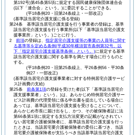
第192号)
第45条第5項に規定する国民健康保険団体連合会
(以下「連合会」という。)
に委託することができる。
(平18条例20・旧第24条繰上・一部改正)
(基準該当居宅介護支援に係る登録)
第24条
基準該当居宅介護支援を行う事業者の登録は、基準
該当居宅介護支援を行う事業所
(以下「基準該当居宅介護支
援事業所」という。)
ごとに行う。
2
前項
の登録は、
指定居宅介護支援等の事業の人員等に関す
る基準等を定める条例
(平成30年横須賀市条例第32号。以
下「指定居宅介護支援基準条例」という。)
に規定する基準
該当居宅介護支援に関する基準を満たす場合に行うものと
する。
(平18条例20・旧第25条繰上、平26条例56・平30条
例27・一部改正)
(基準該当居宅介護支援事業者に対する特例居宅介護サービ
ス計画費の支給)
第25条
前条第1項
の登録を受けた者
(以下「基準該当居宅介
護支援事業者」という。)
は、あらかじめ特例居宅介護サー
ビス計画費の代理受領に係る申出書を提出している場合に
あっては、基準該当居宅介護支援を受けることについて、
あらかじめ市長に届け出をし、かつ、その被保険者証に法
第66条第1項に規定する支払方法変更の記載がなされてい
ない居宅要介護被保険者に、基準該当居宅介護支援を行っ
たときは、当該居宅要介護被保険者の委任に基づき、当該
居宅要介護被保険者が支払うべき当該基準該当居宅介護支