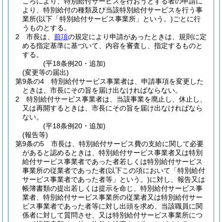
ころにより、特別給付サービスを行おうとする者の申請に
より、特別給付の種類及び当該特別給付サービスを行う事
業所
(以下「特別給付サービス事業所」という。)
ごとに行
うものとする。
2
市長は、
前項
の規定により申請があったときは、規則に定
める指定基準に基づいて、内容を審査し、指定するものと
する。
(平18条例20・追加)
(変更等の届出)
第9条の4
特別給付サービス事業者は、申請事項を変更した
ときは、市長にその旨を届け出なければならない。
2
特別給付サービス事業者は、当該事業を廃止し、休止し、
又は再開するときは、市長にその旨を届け出なければなら
ない。
(平18条例20・追加)
(報告等)
第9条の5
市長は、特別給付サービス費の支給に関して必要
があると認めるときは、特別給付サービス事業者又は特別
給付サービス事業者であった者若しくは特別給付サービス
事業所の従業者であった者
(以下この項において「特別給付
サービス事業者であった者等」という。)
に対し、報告又は
帳簿書類の提出若しくは提示を命じ、特別給付サービス事
業者、特別給付サービス事業所の従業者又は特別給付サー
ビス事業者であった者等に対し出頭を求め、当該職員に関
係者に対して質問させ、又は特別給付サービス事業所につ