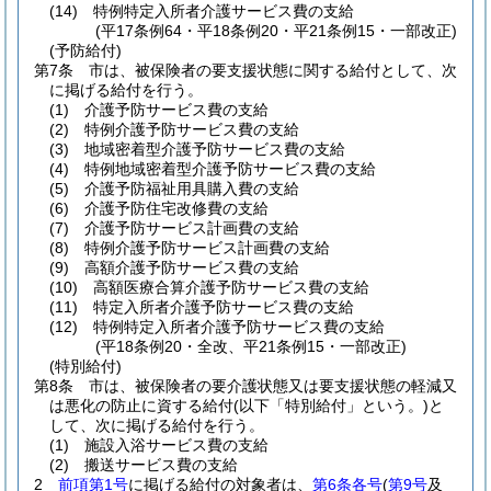
(14)
特例特定入所者介護サービス費の支給
(平17条例64・平18条例20・平21条例15・一部改正)
(予防給付)
第7条
市は、被保険者の要支援状態に関する給付として、次
に掲げる給付を行う。
(1)
介護予防サービス費の支給
(2)
特例介護予防サービス費の支給
(3)
地域密着型介護予防サービス費の支給
(4)
特例地域密着型介護予防サービス費の支給
(5)
介護予防福祉用具購入費の支給
(6)
介護予防住宅改修費の支給
(7)
介護予防サービス計画費の支給
(8)
特例介護予防サービス計画費の支給
(9)
高額介護予防サービス費の支給
(10)
高額医療合算介護予防サービス費の支給
(11)
特定入所者介護予防サービス費の支給
(12)
特例特定入所者介護予防サービス費の支給
(平18条例20・全改、平21条例15・一部改正)
(特別給付)
第8条
市は、被保険者の要介護状態又は要支援状態の軽減又
は悪化の防止に資する給付
(以下「特別給付」という。)
と
して、次に掲げる給付を行う。
(1)
施設入浴サービス費の支給
(2)
搬送サービス費の支給
2
前項第1号
に掲げる給付の対象者は、
第6条各号
(
第9号
及