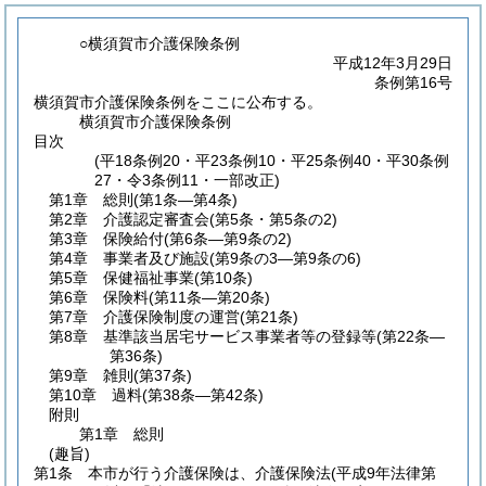
○横須賀市介護保険条例
平成12年3月29日
条例第16号
横須賀市介護保険条例をここに公布する。
横須賀市介護保険条例
目次
(平18条例20・平23条例10・平25条例40・平30条例
27・令3条例11・一部改正)
第1章
総則
(第1条―第4条)
第2章
介護認定審査会
(第5条・第5条の2)
第3章
保険給付
(第6条―第9条の2)
第4章
事業者及び施設
(第9条の3―第9条の6)
第5章
保健福祉事業
(第10条)
第6章
保険料
(第11条―第20条)
第7章
介護保険制度の運営
(第21条)
第8章
基準該当居宅サービス事業者等の登録等
(第22条―
第36条)
第9章
雑則
(第37条)
第10章
過料
(第38条―第42条)
附則
第1章
総則
(趣旨)
第1条
本市が行う介護保険は、介護保険法
(平成9年法律第