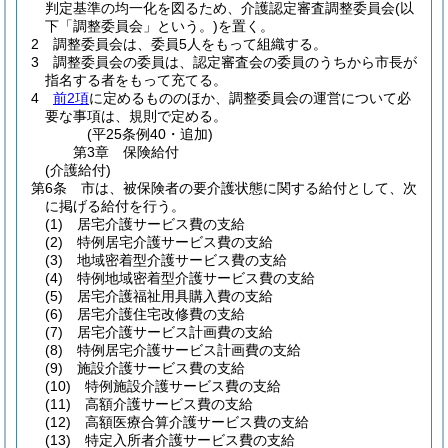
判定基準の均一化を図るため、介護認定審査調整委員会
(以
下「調整委員会」という。)
を置く。
2
調整委員会は、委員5人をもって組織する。
3
調整委員会の委員は、認定審査会の委員のうちから市長が
指名する者をもって充てる。
4
前2項
に定めるもののほか、調整委員会の運営について必
要な事項は、規則で定める。
(平25条例40・追加)
第3章
保険給付
(介護給付)
第6条
市は、被保険者の要介護状態に関する給付として、次
に掲げる給付を行う。
(1)
居宅介護サービス費の支給
(2)
特例居宅介護サービス費の支給
(3)
地域密着型介護サービス費の支給
(4)
特例地域密着型介護サービス費の支給
(5)
居宅介護福祉用具購入費の支給
(6)
居宅介護住宅改修費の支給
(7)
居宅介護サービス計画費の支給
(8)
特例居宅介護サービス計画費の支給
(9)
施設介護サービス費の支給
(10)
特例施設介護サービス費の支給
(11)
高額介護サービス費の支給
(12)
高額医療合算介護サービス費の支給
(13)
特定入所者介護サービス費の支給