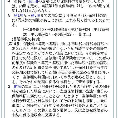
4
市長は、
前3項
の規定により保険料の算定を行ったとき
は、納期を定め、当該第1号被保険者に対し、その納期を通
知しなければならない。
5
第1項
から
第3項
までの規定により算定された保険料の額
に1円未満の端数があるときは、これを切り捨てるものとす
る。
(平18条例20・平21条例15・平24条例24・平27条例
20・平30条例27・令6条例22・一部改正)
(普通徴収の特例)
第14条
保険料の算定の基礎に用いる市民税の課税非課税の
別又は合計所得金額が確定しないため当該年度分の保険料
を確定することができない場合においては、その確定する
日までの間に限り、当該第1号被保険者について、その者の
前年度の保険料の算定の基礎に用いた市民税の課税非課税
の別及び合計所得金額を用いて算定した保険料を当該年度
の納期の数で除して得た額
(市長が必要と認める場合におい
ては、当該額の範囲内において市長が定める額とする。)
を、それぞれの納期に係る保険料として普通徴収する。
2
前項
の規定により保険料を賦課した者の当該年度分の保険
料が確定した場合において、当該保険料額が当該年度分の
保険料額に満たないこととなったときは、当該年度分の保
険料が確定した日以後においてその不足額を徴収し、既に
徴収した保険料が当該年度分の保険料額を超えることとな
ったときは、その超えた額を還付し、又は当該被保険者の
未納に係る徴収金に充当する。