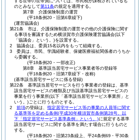
する世帯の世帯員については、市民税が課税されているも
のとみなして
第11条
の規定を適用する。
第7章
介護保険制度の運営
(平18条例20・旧第6章繰下)
(運営協議会)
第21条
市は、介護保険制度の運営その他の介護保険に関す
る事項を審議するため横須賀市介護保険運営協議会
(以下
「協議会」という。)
を設置する。
2
協議会は、委員15名以内をもって組織する。
3
委員は、市民、学識経験者、保健医療福祉関係者のうちか
ら委嘱する。
(平18条例20・一部改正)
第8章
基準該当居宅サービス事業者等の登録等
(平18条例20・旧第7章繰下・改称)
(基準該当居宅サービスに係る登録)
第22条
基準該当居宅サービスを行う事業者の登録は、基準
該当居宅サービスの種類及び当該基準該当居宅サービスの
事業を行う事業所
(以下「基準該当居宅サービス事業所」と
いう。)
ごとに行うものとする。
2
前項
の登録は、
指定居宅サービス等の事業の人員等に関す
る基準等を定める条例
(平成30年横須賀市条例第28号。以
下「指定居宅サービス基準条例」という。)
に規定する基準
該当居宅サービスに関する基準を満たす場合に行うものと
する。
(平18条例20・旧第23条繰上、平24条例69・平30条