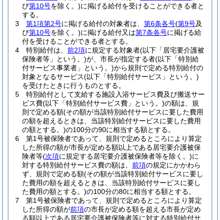
び
第10号
を除く。)
に掲げる給付を受けることができる者と
する。
3
第1項第2号
に掲げる給付の対象者は、
第6条各号
(
第9号
及
び
第10号
を除く。)
に掲げる給付又は
第7条各号
に掲げる給
付を受けることができる者とする。
4
特別給付は、
前2項
に規定する対象者
(以下「居宅要介護被
保険者等」という。)
が、市長が指定する者
(以下「特別給
付サービス事業者」という。)
から規則で定める特別給付の
対象となるサービス
(以下「特別給付サービス」という。)
を受けたときに行うものとする。
5
特別給付として支給する施設入浴サービス費及び搬送サー
ビス費
(以下「特別給付サービス費」という。)
の額は、規
則で定める額
(その額が当該特別給付サービスに要した費用
の額を超えるときは、当該特別給付サービスに要した費用
の額とする。)
の100分の90に相当する額とする。
6
第1号被保険者であって、規則で定めるところにより算定
した所得の額が市長が定める額以上である居宅要介護被保
険者等
(
次項
に規定する居宅要介護被保険者等を除く。)
に
対する特別給付サービス費の額は、
前項
の規定にかかわら
ず、規則で定める額
(その額が当該特別給付サービスに要し
た費用の額を超えるときは、当該特別給付サービスに要し
た費用の額とする。)
の100分の80に相当する額とする。
7
第1号被保険者であって、規則で定めるところにより算定
した所得の額が
前項
の市長が定める額を超える市長が定め
る額以上である居宅要介護被保険者等に対する特別給付サ