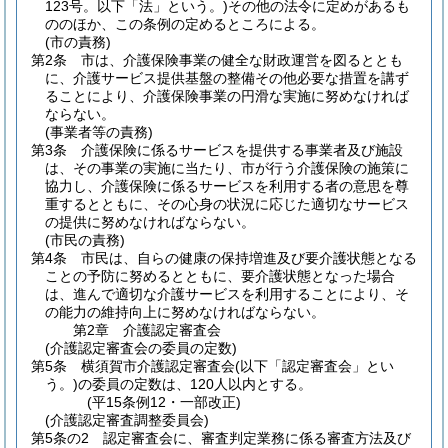
123号。以下「法」という。)
その他の法令に定めがあるも
ののほか、この条例の定めるところによる。
(市の責務)
第2条
市は、介護保険事業の健全な財政運営を図るととも
に、介護サービス提供基盤の整備その他必要な措置を講ず
ることにより、介護保険事業の円滑な実施に努めなければ
ならない。
(事業者等の責務)
第3条
介護保険に係るサービスを提供する事業者及び施設
は、その事業の実施に当たり、市が行う介護保険の施策に
協力し、介護保険に係るサービスを利用する者の意思を尊
重するとともに、その心身の状況に応じた適切なサービス
の提供に努めなければならない。
(市民の責務)
第4条
市民は、自らの健康の保持増進及び要介護状態となる
ことの予防に努めるとともに、要介護状態となった場合
は、進んで適切な介護サービスを利用することにより、そ
の能力の維持向上に努めなければならない。
第2章
介護認定審査会
(介護認定審査会の委員の定数)
第5条
横須賀市介護認定審査会
(以下「認定審査会」とい
う。)
の委員の定数は、120人以内とする。
(平15条例12・一部改正)
(介護認定審査調整委員会)
第5条の2
認定審査会に、審査判定業務に係る審査方法及び