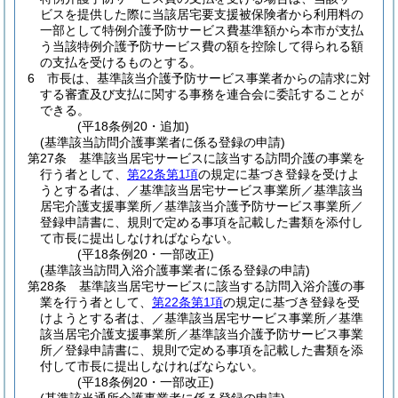
ビスを提供した際に当該居宅要支援被保険者から利用料の
一部として特例介護予防サービス費基準額から本市が支払
う当該特例介護予防サービス費の額を控除して得られる額
の支払を受けるものとする。
6
市長は、基準該当介護予防サービス事業者からの請求に対
する審査及び支払に関する事務を連合会に委託することが
できる。
(平18条例20・追加)
(基準該当訪問介護事業者に係る登録の申請)
第27条
基準該当居宅サービスに該当する訪問介護の事業を
行う者として、
第22条第1項
の規定に基づき登録を受けよ
うとする者は、／基準該当居宅サービス事業所／基準該当
居宅介護支援事業所／基準該当介護予防サービス事業所／
登録申請書に、規則で定める事項を記載した書類を添付し
て市長に提出しなければならない。
(平18条例20・一部改正)
(基準該当訪問入浴介護事業者に係る登録の申請)
第28条
基準該当居宅サービスに該当する訪問入浴介護の事
業を行う者として、
第22条第1項
の規定に基づき登録を受
けようとする者は、／基準該当居宅サービス事業所／基準
該当居宅介護支援事業所／基準該当介護予防サービス事業
所／登録申請書に、規則で定める事項を記載した書類を添
付して市長に提出しなければならない。
(平18条例20・一部改正)