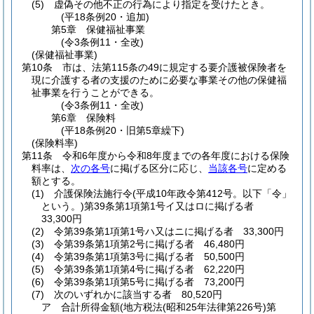
(5)
虚偽その他不正の行為により指定を受けたとき。
(平18条例20・追加)
第5章
保健福祉事業
(令3条例11・全改)
(保健福祉事業)
第10条
市は、法第115条の49に規定する要介護被保険者を
現に介護する者の支援のために必要な事業その他の保健福
祉事業を行うことができる。
(令3条例11・全改)
第6章
保険料
(平18条例20・旧第5章繰下)
(保険料率)
第11条
令和6年度から令和8年度までの各年度における保険
料率は、
次の各号
に掲げる区分に応じ、
当該各号
に定める
額とする。
(1)
介護保険法施行令
(平成10年政令第412号。以下「令」
という。)
第39条第1項第1号イ又はロに掲げる者
33,300円
(2)
令第39条第1項第1号ハ又はニに掲げる者 33,300円
(3)
令第39条第1項第2号に掲げる者 46,480円
(4)
令第39条第1項第3号に掲げる者 50,500円
(5)
令第39条第1項第4号に掲げる者 62,220円
(6)
令第39条第1項第5号に掲げる者 73,200円
(7)
次のいずれかに該当する者 80,520円
ア
合計所得金額
(地方税法
(昭和25年法律第226号)
第