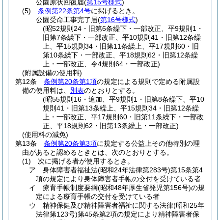
公園原状回復届
(
第15号様式
)
(5)
条例第22条第4号
に掲げるとき。
公園受命工事完了届
(
第16号様式
)
(昭52規則24・旧第6条繰下・一部改正、平9規則1・
旧第7条繰下・一部改正、平10規則41・旧第12条繰
上、平15規則34・旧第11条繰上、平17規則60・旧
第10条繰下・一部改正、平18規則62・旧第12条繰
上・一部改正、令4規則64・一部改正)
(附属設備の使用料)
第12条
条例第20条第1項
の規定による規則で定める附属設
備の使用料は、
別表
のとおりとする。
(昭55規則16・追加、平9規則1・旧第8条繰下、平10
規則41・旧第13条繰上、平15規則34・旧第12条繰
上・一部改正、平17規則60・旧第11条繰下・一部改
正、平18規則62・旧第13条繰上・一部改正)
(使用料の減免)
第13条
条例第20条第3項
に規定する公益上その他特別の理
由があると認めるときとは、次のとおりとする。
(1)
次に掲げる者が使用するとき。
ア
身体障害者福祉法
(昭和24年法律第283号)
第15条第4
項の規定により身体障害者手帳の交付を受けている者
イ
療育手帳制度要綱
(昭和48年厚生省発児第156号)
の規
定による療育手帳の交付を受けている者
ウ
精神保健及び精神障害者福祉に関する法律
(昭和25年
法律第123号)
第45条第2項の規定により精神障害者保