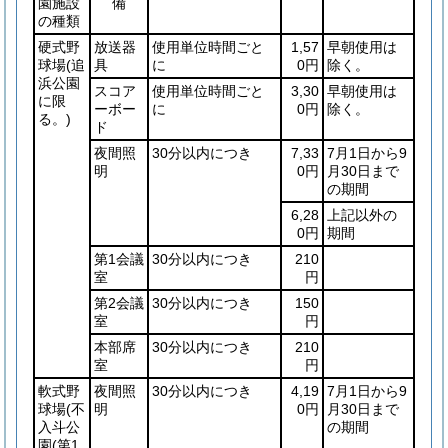
園施設
備
の種類
硬式野
放送器
使用単位時間ごと
1,57
早朝使用は
球場
(追
具
に
0円
除く。
浜公園
スコア
使用単位時間ごと
3,30
早朝使用は
に限
ーボー
に
0円
除く。
る。)
ド
夜間照
30分以内につき
7,33
7月1日から9
明
0円
月30日まで
の期間
6,28
上記以外の
0円
期間
第1会議
30分以内につき
210
室
円
第2会議
30分以内につき
150
室
円
本部席
30分以内につき
210
室
円
軟式野
夜間照
30分以内につき
4,19
7月1日から9
球場
(不
明
0円
月30日まで
入斗公
の期間
園
(第1