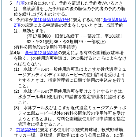
5
前項
の場合において、予約を辞退した予約者がいるとき
は、当該辞退をした予約者の後の順位の予約者の予約の順
位を繰り上げるものとする。
6
予約者が
第10条第1項第1号
に規定する期間に
条例第9条第
2項
の規定による申請書の提出をしないときは、当該予約
は、無効とする。
(平17規則60・旧第1条繰下・一部改正、平18規則
62・平31規則36・令3規則79・一部改正)
(有料公園施設の使用許可手続等)
第4条
条例第12条第2項
の規定による有料公園施設
(駐車場
を除く。)
の使用許可申請は、次に掲げるところによらなけ
ればならない。
(1)
水泳プールの一般使用許可又はよこすか近代遺産ミュ
ージアムティボディエ邸ムービーの使用許可を受けよう
とするときは、指定管理者に口頭で使用の申込みを行う
こと。
(2)
水泳プールの専用使用許可を受けようとするときは、
水泳プール専用使用許可申請書を指定管理者に提出する
こと。
(3)
水泳プール及びよこすか近代遺産ミュージアムティボ
ディエ邸ムービー以外の有料公園施設の使用許可を受け
ようとするときは、有料公園施設使用許可申請書を指定
管理者に提出すること。
2
前項第3号
に規定する使用許可
(硬式野球場、軟式野球場、
サッカー場、庭球場、運動場
(はまゆう公園に限る。)
に限