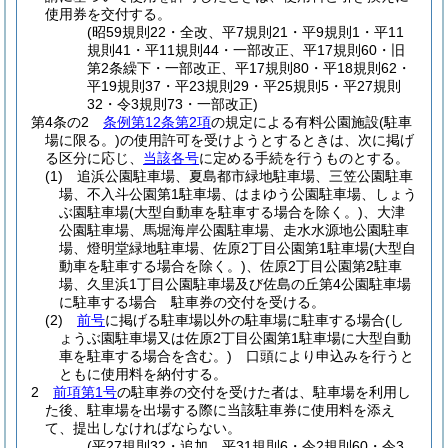
使用券を交付する。
(昭59規則22・全改、平7規則21・平9規則1・平11
規則41・平11規則44・一部改正、平17規則60・旧
第2条繰下・一部改正、平17規則80・平18規則62・
平19規則37・平23規則29・平25規則5・平27規則
32・令3規則73・一部改正)
第4条の2
条例第12条第2項
の規定による有料公園施設
(駐車
場に限る。)
の使用許可を受けようとするときは、次に掲げ
る区分に応じ、
当該各号
に定める手続を行うものとする。
(1)
追浜公園駐車場、夏島都市緑地駐車場、三笠公園駐車
場、不入斗公園第1駐車場、はまゆう公園駐車場、しょう
ぶ園駐車場
(大型自動車を駐車する場合を除く。)
、大津
公園駐車場、馬堀海岸公園駐車場、走水水源地公園駐車
場、燈明堂緑地駐車場、佐原2丁目公園第1駐車場
(大型自
動車を駐車する場合を除く。)
、佐原2丁目公園第2駐車
場、久里浜1丁目公園駐車場及び佐島の丘第4公園駐車場
に駐車する場合 駐車券の交付を受ける。
(2)
前号
に掲げる駐車場以外の駐車場に駐車する場合
(し
ょうぶ園駐車場又は佐原2丁目公園第1駐車場に大型自動
車を駐車する場合を含む。)
口頭により申込みを行うと
ともに使用料を納付する。
2
前項第1号
の駐車券の交付を受けた者は、駐車場を利用し
た後、駐車場を出場する際に当該駐車券に使用料を添え
て、提出しなければならない。
(平27規則32・追加、平31規則6・令2規則60・令3