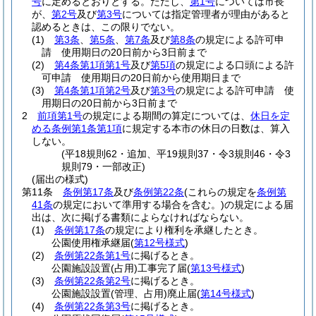
号
に定めるとおりとする。
ただし、
第1号
については市長
が、
第2号
及び
第3号
については指定管理者が理由があると
認めるときは、この限りでない。
(1)
第3条
、
第5条
、
第7条
及び
第8条
の規定による許可申
請 使用期日の20日前から3日前まで
(2)
第4条第1項第1号
及び
第5項
の規定による口頭による許
可申請 使用期日の20日前から使用期日まで
(3)
第4条第1項第2号
及び
第3号
の規定による許可申請 使
用期日の20日前から3日前まで
2
前項第1号
の規定による期間の算定については、
休日を定
める条例第1条第1項
に規定する本市の休日の日数は、算入
しない。
(平18規則62・追加、平19規則37・令3規則46・令3
規則79・一部改正)
(届出の様式)
第11条
条例第17条
及び
条例第22条
(これらの規定を
条例第
41条
の規定において準用する場合を含む。)
の規定による届
出は、次に掲げる書類によらなければならない。
(1)
条例第17条
の規定により権利を承継したとき。
公園使用権承継届
(
第12号様式
)
(2)
条例第22条第1号
に掲げるとき。
公園施設設置
(占用)
工事完了届
(
第13号様式
)
(3)
条例第22条第2号
に掲げるとき。
公園施設設置
(管理、占用)
廃止届
(
第14号様式
)
(4)
条例第22条第3号
に掲げるとき。