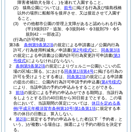
障害者補助犬を除く。)
を連れて入園すること。
(2)
猿島公園については、
前号
に掲げる行為及び猿島桟橋
以外の場所に船舶等を接岸させ、又は接近させて入園す
ること。
(3)
その他都市公園の管理上支障があると認められる行為
(平19規則37・追加、令3規則46・令3規則79・令5
規則42・一部改正)
(行為の許可申請)
第3条
条例第9条第2項
の規定による申請書は／公園内行為
許可／行為使用料減免／申請書
(
第2号様式
)
に、
同条第3項
の規定による申請書は公園内許可行為変更許可申請書
(
第3
号様式
)
によらなければならない。
2
条例第9条第2項
の規定によりヴェルニー公園
(いこいの広
場の区域に限る。)
における
同条第1項第4号
に掲げる行為の
許可を受けようとする者は、
同条第2項
の規定による申請書
の提出の前に、公園内行為許可申請予約申込書
(
第4号様式
)
により、当該申請の予約の申込みをすることができる。
3
前項
の規定による予約の申込みができる期間は、当該行為
をしようとする日の40日前から30日前までとする。
この場
合において、当該期間の算定については、
休日を定める条
例
(平成元年横須賀市条例第10号)
第1条第1項
に規定する本
市の休日の日数は、算入しない。
4
第2項
に規定する予約の申込みをした者
(以下「予約者」と
いう。)
が複数いる場合は、抽選により予約の順位を決定す
る。