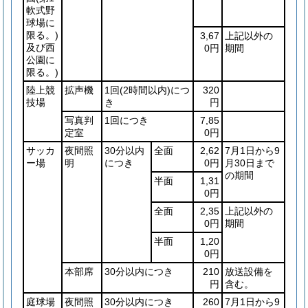
軟式野
球場に
限る。)
3,67
上記以外の
及び西
0円
期間
公園に
限る。)
陸上競
拡声機
1回
(2時間以内)
につ
320
技場
き
円
写真判
1回につき
7,85
定室
0円
サッカ
夜間照
30分以内
全面
2,62
7月1日から9
ー場
明
につき
0円
月30日まで
の期間
半面
1,31
0円
全面
2,35
上記以外の
0円
期間
半面
1,20
0円
本部席
30分以内につき
210
放送設備を
円
含む。
庭球場
夜間照
30分以内につき
260
7月1日から9