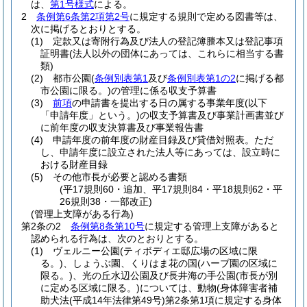
は、
第1号様式
による。
2
条例第6条第2項第2号
に規定する規則で定める図書等は、
次に掲げるとおりとする。
(1)
定款又は寄附行為及び法人の登記簿謄本又は登記事項
証明書
(法人以外の団体にあっては、これらに相当する書
類)
(2)
都市公園
(
条例別表第1
及び
条例別表第1の2
に掲げる都
市公園に限る。)
の管理に係る収支予算書
(3)
前項
の申請書を提出する日の属する事業年度
(以下
「申請年度」という。)
の収支予算書及び事業計画書並び
に前年度の収支決算書及び事業報告書
(4)
申請年度の前年度の財産目録及び貸借対照表。
ただ
し、申請年度に設立された法人等にあっては、設立時に
おける財産目録
(5)
その他市長が必要と認める書類
(平17規則60・追加、平17規則84・平18規則62・平
26規則38・一部改正)
(管理上支障がある行為)
第2条の2
条例第8条第10号
に規定する管理上支障があると
認められる行為は、次のとおりとする。
(1)
ヴェルニー公園
(ティボディエ邸広場の区域に限
る。)
、しょうぶ園、くりはま花の国
(ハーブ園の区域に
限る。)
、光の丘水辺公園及び長井海の手公園
(市長が別
に定める区域に限る。)
については、動物
(身体障害者補
助犬法
(平成14年法律第49号)
第2条第1項に規定する身体