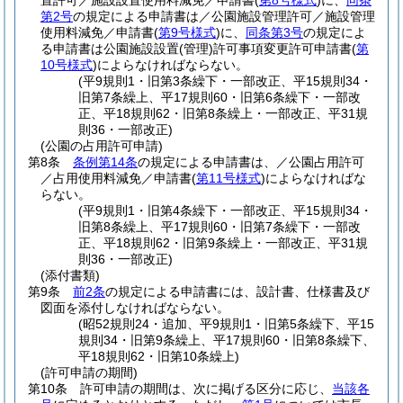
置許可／施設設置使用料減免／申請書
(
第8号様式
)
に、
同条
第2号
の規定による申請書は／公園施設管理許可／施設管理
使用料減免／申請書
(
第9号様式
)
に、
同条第3号
の規定によ
る申請書は公園施設設置
(管理)
許可事項変更許可申請書
(
第
10号様式
)
によらなければならない。
(平9規則1・旧第3条繰下・一部改正、平15規則34・
旧第7条繰上、平17規則60・旧第6条繰下・一部改
正、平18規則62・旧第8条繰上・一部改正、平31規
則36・一部改正)
(公園の占用許可申請)
第8条
条例第14条
の規定による申請書は、／公園占用許可
／占用使用料減免／申請書
(
第11号様式
)
によらなければな
らない。
(平9規則1・旧第4条繰下・一部改正、平15規則34・
旧第8条繰上、平17規則60・旧第7条繰下・一部改
正、平18規則62・旧第9条繰上・一部改正、平31規
則36・一部改正)
(添付書類)
第9条
前2条
の規定による申請書には、設計書、仕様書及び
図面を添付しなければならない。
(昭52規則24・追加、平9規則1・旧第5条繰下、平15
規則34・旧第9条繰上、平17規則60・旧第8条繰下、
平18規則62・旧第10条繰上)
(許可申請の期間)
第10条
許可申請の期間は、次に掲げる区分に応じ、
当該各