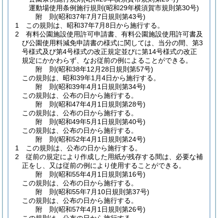
運動場使用条例施行規則
(昭和29年横須賀市規則第30号)
附
則
(昭和37年7月7日
規則第43号)
1
この規則は、昭和37年7月8日から施行する。
2
有料公園施設使用許可申請書、有料公園施設使用許可書及
び公園使用料減免申請書の様式に関しては、当分の間、第3
号様式及び第4号様式の改正規定並びに第14号様式の改正
規定にかかわらず、なお従前の例によることができる。
附
則
(昭和38年12月28日
規則第57号)
この規則は、昭和39年1月4日から施行する。
附
則
(昭和39年4月1日
規則第34号)
この規則は、公布の日から施行する。
附
則
(昭和47年4月1日
規則第28号)
この規則は、公布の日から施行する。
附
則
(昭和49年5月1日
規則第40号)
この規則は、公布の日から施行する。
附
則
(昭和52年4月1日
規則第24号)
1
この規則は、公布の日から施行する。
2
従前の規定により作成した用紙が残存する間は、必要な補
正をし、又は従前の例により使用することができる。
附
則
(昭和55年4月1日
規則第16号)
この規則は、公布の日から施行する。
附
則
(昭和55年7月10日
規則第37号)
この規則は、公布の日から施行する。
附
則
(昭和57年4月1日
規則第26号)