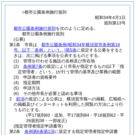
○都市公園条例施行規則
昭和34年4月1日
規則第13号
都市公園条例施行規則
を次のように定める。
都市公園条例施行規則
(公募)
第1条
市長は、
都市公園条例
(昭和34年横須賀市条例第18
号。以下「条例」という。)
第5条
に規定する公募をすると
きは、次に掲げる事項を公表するものとする。
(1)
管理を行わせる施設の名称及び所在地
(2)
条例第7条
の規定により市長が指定するもの
(以下「指
定管理者」という。)
が行う管理の基準及び業務の範囲
(3)
申請者の資格要件
(4)
指定期間
(5)
申請方法
(6)
その他市長が必要と認める事項
2
前項
の規定による公表は、横須賀市報への掲載、広報紙へ
の掲載及びインターネットを利用した閲覧の方法により行
うものとする。
(平17規則60・追加、平17規則84・平18規則62・平
26規則38・一部改正)
(指定管理者指定申請書等)
第2条
条例第6条第1項
に規定する指定管理者指定申請書