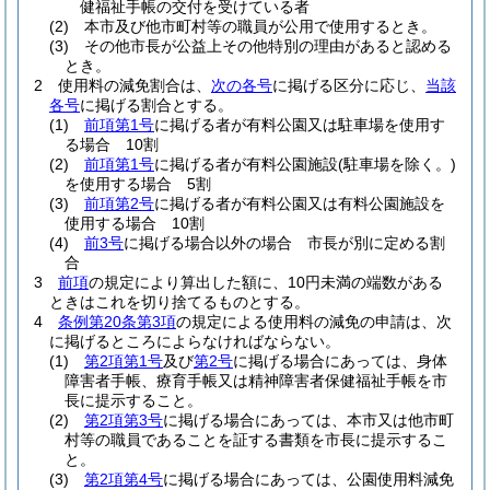
健福祉手帳の交付を受けている者
(2)
本市及び他市町村等の職員が公用で使用するとき。
(3)
その他市長が公益上その他特別の理由があると認める
とき。
2
使用料の減免割合は、
次の各号
に掲げる区分に応じ、
当該
各号
に掲げる割合とする。
(1)
前項第1号
に掲げる者が有料公園又は駐車場を使用す
る場合 10割
(2)
前項第1号
に掲げる者が有料公園施設
(駐車場を除く。)
を使用する場合 5割
(3)
前項第2号
に掲げる者が有料公園又は有料公園施設を
使用する場合 10割
(4)
前3号
に掲げる場合以外の場合 市長が別に定める割
合
3
前項
の規定により算出した額に、10円未満の端数がある
ときはこれを切り捨てるものとする。
4
条例第20条第3項
の規定による使用料の減免の申請は、次
に掲げるところによらなければならない。
(1)
第2項第1号
及び
第2号
に掲げる場合にあっては、身体
障害者手帳、療育手帳又は精神障害者保健福祉手帳を市
長に提示すること。
(2)
第2項第3号
に掲げる場合にあっては、本市又は他市町
村等の職員であることを証する書類を市長に提示するこ
と。
(3)
第2項第4号
に掲げる場合にあっては、公園使用料減免