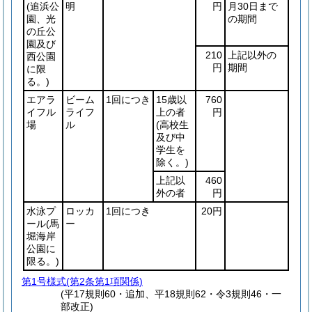
(追浜公
明
円
月30日まで
園、光
の期間
の丘公
園及び
210
上記以外の
西公園
円
期間
に限
る。)
エアラ
ビーム
1回につき
15歳以
760
イフル
ライフ
上の者
円
場
ル
(高校生
及び中
学生を
除く。)
上記以
460
外の者
円
水泳プ
ロッカ
1回につき
20円
ール
(馬
ー
堀海岸
公園に
限る。)
第1号様式
(第2条第1項関係)
(平17規則60・追加、平18規則62・令3規則46・一
部改正)