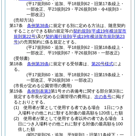
(平17規則60・追加、平18規則62・旧第17条繰上・
一部改正、平23規則29・平26規則38・令4規則3・
一部改正)
(売却方法)
第17条
条例第38条
に規定する別に定める方法は、随意契約
することができる額の規定等の
契約規則
(平成19年横須賀市
規則第22号)
及び
契約履行規則
(平成19年横須賀市規則第23
号)
の売買契約に係る規定とする。
(平17規則60・追加、平18規則62・旧第18条繰上・
一部改正、平19規則67・平26規則38・一部改正)
(受領書)
第18条
条例第39条
に規定する受領書は、
第20号様式
によ
る。
(平17規則60・追加、平18規則62・旧第19条繰上・
一部改正、平26規則38・一部改正)
(市長が定める公園管理の費用)
第19条
条例別表第3
第1号オの表備考に関する部分第3項に
規定する市長が定める公園管理の費用は、
次の各号
に掲げ
るとおりとする。
(1)
使用者が業として使用する者である場合 1日につき
入場料その他これに類する対価の最高額を120倍した額
(2)
使用者が業として使用する者以外の者である場合 1
日につき入場料その他これに類する対価の最高額を100
倍した額
(昭57規則26・追加、平9規則1・旧第11条繰下・一