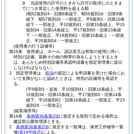
き 当該使用の許可のときから許可の取消しのときま
でにつき算定した使用料を超える額
(昭52規則24・旧第8条繰下、昭55規則16・旧第9条
繰下、昭57規則26・一部改正、平9規則1・旧第10条
繰下・一部改正、平10規則41・旧第15条繰上、平15
規則34・旧第14条繰上、平17規則60・旧第13条繰
下・一部改正、平18規則62・旧第15条繰上・一部改
正、平25規則54・一部改正)
(使用者の行う設備等)
第15条
使用者は、ホール、談話室又は和室の使用に伴い、
特別の設備、装飾その他の附帯行為をしようとするとき
は、あらかじめ特別設備等承認申請書を指定管理者に提出
しなければならない。
2
指定管理者は、
前項
の規定による申請書を受けた場合にお
いて支障がないと認めたときは、特別の設備等を承認す
る。
(平9規則1・追加、平10規則41・旧第16条繰上、平
15規則34・旧第15条繰上、平17規則60・旧第14条
繰下、平18規則62・旧第16条繰上・一部改正、平23
規則29・一部改正)
(縦覧場所等)
第16条
条例第36条第2項
に規定する規則で定める場所は、
建設部公園管理課とする。
2
条例第36条第2項
に規定する一覧簿は、保管工作物等一覧
簿
(
第19号様式
)
による。