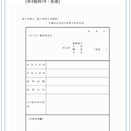
(令3規則79・全改)