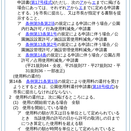
申請書
(
第17号様式
)
(ただし、次の
ア
から
エ
までに掲げる
場合にあっては、それぞれ
ア
から
エ
までに定める申請書
とする。)
を市長に提出し、又は市長が指定する書類を提
示すること。
ア
条例第9条第2項
の規定による申請に伴う場合／公園
内行為許可／行為使用料減免／申請書
イ
条例第13条第1号
の規定による申請に伴う場合／公
園施設設置許可／施設設置使用料減免／申請書
ウ
条例第13条第2号
の規定による申請に伴う場合／公
園施設管理許可／施設管理使用料減免／申請書
エ
条例第14条
の規定による申請に伴う場合／公園占用
許可／占用使用料減免／申請書
(平21規則44・全改、平25規則77・平27規則32・平
31規則36・一部改正)
(使用料の還付)
第14条
条例第21条第1項
の規定により使用料の還付を受け
ようとするときは、公園使用料還付申請書
(
第18号様式
)
を
市長に提出しなければならない。
2
使用料の還付は、次に掲げるところによる。
(1)
使用の開始前である場合 全額
(2)
使用を開始している場合
ア
使用料の額が月又は日を単位として定められている
とき 当該使用の許可の日から許可の取消しの日まで
につき算定した使用料を超える額
イ
使用料の額が時間を単位として定められていると