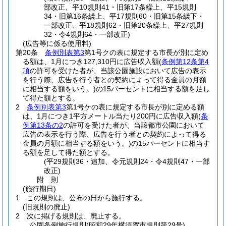
部改正、平10規則41・旧第17条繰上、平15規則
34・旧第16条繰上、平17規則60・旧第15条繰下・
一部改正、平18規則62・旧第20条繰上、平27規則
32・令4規則64・一部改正)
(広告等に係る使用料)
第20条
条例別表第3
第1号クの表に規定する市長が別に定め
る額は、1月につき127,310円に広告収入額
(
条例第12条第4
項
の許可を受けた者が、当該公園施設において広告の表示
を行う際、広告を行う者との契約によって得る金員の月額
に相当する額をいう。)
の15パーセントに相当する額を足し
て得た額とする。
2
条例別表第3
第1号ケの表に規定する市長が別に定める額
は、1月につき1平方メートル当たり200円に広告収入額
(
条
例第13条の2
の許可を受けた者が、当該都市公園において
広告の表示を行う際、広告を行う者との契約によって得る
金員の月額に相当する額をいう。)
の15パーセントに相当す
る額を足して得た額とする。
(平29規則36・追加、令元規則24・令4規則47・一部
改正)
附
則
(施行期日)
1
この規則は、公布の日から施行する。
(旧規則の廃止)
2
次に掲げる規則は、廃止する。
公園条例施行規則
(昭和29年横須賀市規則第29号)