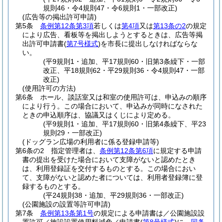
規則46・令4規則47・令6規則1・一部改正)
(広告等の掲出許可申請)
第5条
条例第12条第3項
若しくは
第4項
又は
第13条の2
の規定
により広告、看板等を掲出しようとするときは、広告等掲
出許可申請書
(
第7号様式
)
を市長に提出しなければならな
い。
(平9規則1・追加、平17規則60・旧第3条繰下・一部
改正、平18規則62・平29規則36・令4規則47・一部
改正)
(使用許可の方法)
第6条
ホール、談話室又は和室の使用許可は、申込みの順序
により行う。
この場合において、申込みが同時になされた
ときの申込順序は、協議又はくじにより定める。
(平9規則1・追加、平17規則60・旧第4条繰下、平23
規則29・一部改正)
(ドッグラン広場の利用者に係る登録申請等)
第6条の2
指定管理者は、
条例第12条第6項
に規定する申請
書の提出を受けた場合において支障がないと認めたとき
は、利用登録証を交付するものとする。
この場合におい
て、支障がないと認めた者については、利用者登録簿に登
録するものとする。
(平24規則38・追加、平29規則36・一部改正)
(公園施設の設置等許可申請)
第7条
条例第13条第1号
の規定による申請書は／公園施設設