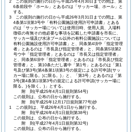
2
この規則の施行の日から平成25年4月30日までの間は、第
6条前段中「ホール」とあるのは「サッカー場、ホール」と
する。
3
この規則の施行の日から平成26年3月31日までの間は、第
4条第1項第3号中「有料公園施設使用許可申請書」とある
のは「サッカー場については使用日時、使用人員、入場料
徴収の有無その他必要な事項を記載した申請書を市長に、
サッカー場及び水泳プール以外の有料公園施設については
有料公園施設使用許可申請書」と、同条第4項中「指定管理
者」とあるのは「市長及び指定管理者」と、同条第5項第2
号ウ中「指定管理者」とあるのは「市長又は指定管理者」
と、同条第6項中「指定管理者」とあるのは「市長及び指定
管理者」と、第10条ただし書中「第1号」とあるのは「第1
号及び第3号
(第4条第1項第3号の規定による許可申請
(サッ
カー場に限る。)
に限る。)
」と、「第3号」とあるのは「第
3号
(第4条第1項第3号の規定による許可申請
(サッカー場に
限る。)
を除く。)
」とする。
附
則
(平成25年4月1日
規則第54号)
この規則は、公布の日から施行する。
附
則
(平成25年12月17日
規則第77号)
抄
1
この規則は、平成26年4月1日から施行する。
附
則
(平成26年4月1日
規則第38号)
この規則は、公布の日から施行する。
附
則
(平成27年4月1日
規則第32号)
この規則は、公布の日から施行する。