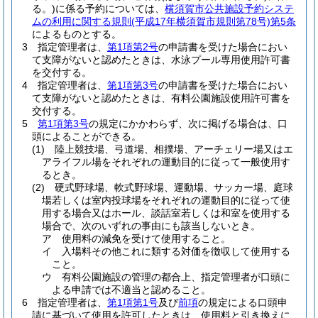
る。)
に係る予約については、
横須賀市公共施設予約システ
ムの利用に関する規則
(平成17年横須賀市規則第78号)
第5条
によるものとする。
3
指定管理者は、
第1項第2号
の申請書を受けた場合におい
て支障がないと認めたときは、水泳プール専用使用許可書
を交付する。
4
指定管理者は、
第1項第3号
の申請書を受けた場合におい
て支障がないと認めたときは、有料公園施設使用許可書を
交付する。
5
第1項第3号
の規定にかかわらず、次に掲げる場合は、口
頭によることができる。
(1)
陸上競技場、弓道場、相撲場、アーチェリー場又はエ
アライフル場をそれぞれの運動目的に従って一般使用す
るとき。
(2)
硬式野球場、軟式野球場、運動場、サッカー場、庭球
場若しくは室内投球場をそれぞれの運動目的に従って使
用する場合又はホール、談話室若しくは和室を使用する
場合で、次のいずれの事由にも該当しないとき。
ア
使用料の減免を受けて使用すること。
イ
入場料その他これに類する対価を徴収して使用する
こと。
ウ
有料公園施設の管理の都合上、指定管理者が口頭に
よる申請では不適当と認めること。
6
指定管理者は、
第1項第1号
及び
前項
の規定による口頭申
請に基づいて使用を許可したときは、使用料と引き換えに