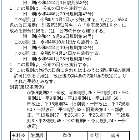
附
則
(令和4年4月1日
規則第3号)
1
この規則は、公布の日から施行する。
附
則
(令和4年6月29日
規則第47号)
この規則は、令和5年1月1日から施行する。
ただし、第20
条の改正規定
(「別表第3第1号キ」を「別表第3第1号ク」に
改める部分に限る。)
は、公布の日から施行する。
附
則
(令和4年9月26日
規則第64号)
この規則は、令和4年10月1日から施行する。
附
則
(令和5年4月10日
規則第42号)
この規則は、令和5年4月14日から施行する。
附
則
(令和6年1月25日
規則第1号)
1
この規則は、公布の日から施行する。
2
この規則の施行の日前にされたはまゆう公園駐車場の使用
許可に係る手続は、改正後の第4条の2第1項の規定により
された手続とみなす。
別表
(第12条関係)
(昭59規則22・全改、昭63規則25・平2規則31・平4
規則21・平9規則1・平10規則41・平11規則50・一
部改正、平15規則34・旧別表・一部改正、平17規則
60・一部改正、平18規則62・旧別表第3・一部改
正、平19規則37・平25規則5・平25規則77・平28規
則3・平28規則45・平31規則6・令元規則24・一部
改正)
有料公
附属設
単位
金額
備考