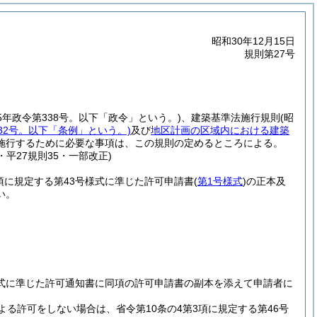
昭和30年12月15日
規則第27号
25年政令第338号。以下「政令」という。)
、建築基準法施行規則
(昭
32号。以下「条例」という。)
及び
地区計画の区域内における建築
施行するために必要な事項は、この規則の定めるところによる。
1・平27規則35・一部改正)
項に規定する第43号様式に準じた許可申請書
(
第1号様式
)
の正本及
い。
様式に準じた許可通知書に同項の許可申請書の副本を添えて申請者に
よる許可をしない場合は、省令第10条の4第3項に規定する第46号