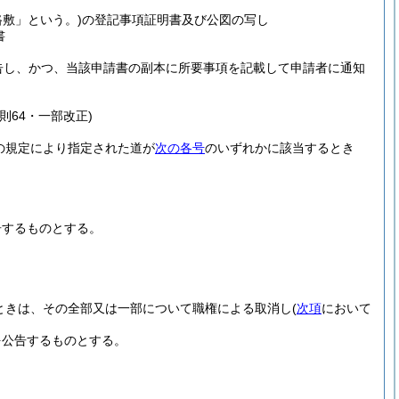
路敷」という。)
の登記事項証明書及び公図の写し
書
告し、かつ、当該申請書の副本に所要事項を記載して申請者に通知
規則64・一部改正)
項の規定により指定された道が
次の各号
のいずれかに該当するとき
告するものとする。
ときは、その全部又は一部について職権による取消し
(
次項
において
を公告するものとする。