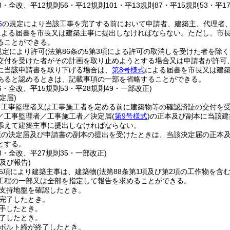
38・全改、平12規則56・平12規則101・平13規則87・平15規則53・平
6
の規定により当該工事を完了する前において申請者、建築主、代理者
による届書を市長又は建築主事に提出しなければならない。
ただし、市
ることができる。
規定により許可
(法第86条の5第3項による許可の取消しを受けた者を除く
交付を受けた者がその計画を取り止めようとする場合又は申請者が許可
に当該申請書を取り下げる場合は、
第8号様式
による届書を市長又は建
あると認めるときは、記載事項の一部を省略することができる。
56・全改、平15規則53・平28規則49・一部改正)
定届)
、工事監理者又は工事施工者を定める前に建築物等の確認済証の交付を
／工事監理者／工事施工者／決定届
(
第9号様式
)
の正本及び副本に当該建
添えて建築主事に提出しなければならない。
項
の決定届及び申請書の副本の提出を受けたときは、当該決定届の正本
とする。
48・全改、平27規則35・一部改正)
及び報告)
第5項により建築主事は、建築物
(法第88条第1項及び第2項の工作物を含む
工程の一部又は全部を指定して報告を求めることができる。
支持地盤を確認したとき。
完了したとき。
手したとき。
了したとき。
ボルト締が終了したとき。