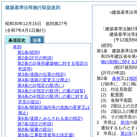
建築基準法等施行取扱規則
○建築基準法
昭和30年12月15日 規則第27号
〔建築基準法施行
(令和7年4月1日施行)
建築基準法等
(平12規則5
条項目次
沿革
(総則)
本則
第1条
建築基準法
(
第1条
(総則)
和25年建設省令第
第2条
(許可の申請)
物の制限に関する
第2条の2
(保存建築物に対する指定の
(昭37規則
申請等)
(許可の申請)
第3条
(道路の位置の指定)
第2条
条例
又は
地
第4条
(道路の変更又は廃止)
び副本に、次に掲
第4条の2
(指定の取消し)
(1)
付近見取図
第4条の3
(指定の取消しの案の縦覧)
(2)
配置図
第4条の4
(指定の取消しの案に対する
(3)
各階平面図
意見の提出)
(4)
2面以上の立
第5条
(開発区域内等の道路の変更又は
(5)
2面以上の断
廃止)
(6)
その他市長が
第6条
(道路とみなされる道の指定)
2
市長は、
前項
の
第7条
(認定の申請)
通知するものとす
第8条
(届書の提出)
3
市長は、
第1項
に
第9条
(工事監理者等の決定届)