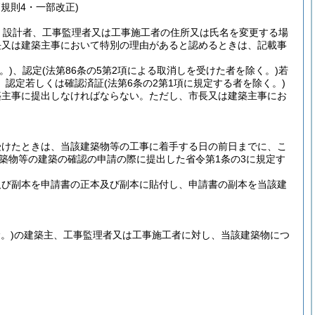
17規則4・一部改正)
、設計者、工事監理者又は工事施工者の住所又は氏名を変更する場
長又は建築主事において特別の理由があると認めるときは、記載事
。)
、認定
(法第86条の5第2項による取消しを受けた者を除く。)
若
、認定若しくは確認済証
(法第6条の2第1項に規定する者を除く。)
築主事に提出しなければならない。
ただし、市長又は建築主事にお
受けたときは、当該建築物等の工事に着手する日の前日までに、こ
築物等の建築の確認の申請の際に提出した省令第1条の3に規定す
及び副本を申請書の正本及び副本に貼付し、申請書の副本を当該建
。)
の建築主、工事監理者又は工事施工者に対し、当該建築物につ