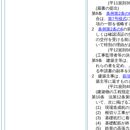
(平11規則
(届書の提出)
第8条
条例第2条の
合は、
第7号様式
項の一部を省略す
2
条例第2条の6
の
しくは確認済証の
の交付を受ける前
いて特別の理由が
(平12規則
(工事監理者等の決
第9条
建築主等は
れらの者を定め、
る申請書の副本を
2
建築主事は、
前
築主等に返すもの
(平21規則
(建築物の工程指定
第10条
法第12条
いて、次に掲げる
(1)
現場造成杭の
(2)
根切り工事が
(3)
基礎杭打に着
(4)
基礎配筋が終
(5)
鉄骨の高張力