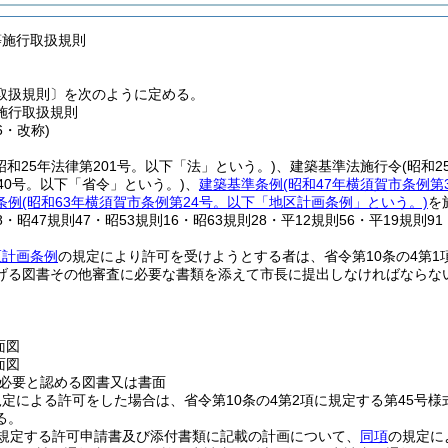
等施行取扱規則
取扱規則〕を次のように定める。
施行取扱規則
6・改称)
昭和25年法律第201号。以下「法」という。)
、建築基準法施行令
(昭和
40号。以下「省令」という。)
、
建築基準条例
(昭和47年横須賀市条例第
条例
(昭和63年横須賀市条例第24号。以下「地区計画条例」という。)
を
58・昭47規則47・昭53規則16・昭63規則28・平12規則56・平19規則9
区計画条例
の規定により許可を受けようとする者は、省令第10条の4第1
げる図書その他審査に必要な書類を添えて市長に提出しなければならな
面図
面図
必要と認める図書又は書面
規定による許可をした場合は、省令第10条の4第2項に規定する第45号
る。
規定する許可申請書及び添付書類に記載の計画について、
同項
の規定に