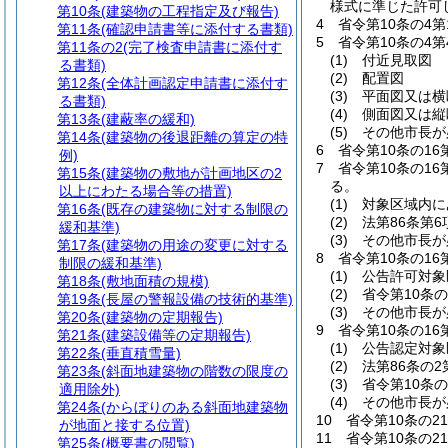
様式に準じた許可
第10条
(建築物の工程指定及び報告)
4
省令第10条の4
第11条
(確認申請書等に添付する書類)
5
省令第10条の4
第11条の2
(完了検査申請書に添付す
(1)
付近見取図
る書類)
(2)
配置図
第12条
(全体計画認定申請書に添付す
(3)
平面図又は横
る書類)
(4)
側面図又は縦
第13条
(建蔽率の緩和)
(5)
その他市長が
第14条
(建築物の後退距離の算定の特
6
省令第10条の1
例)
7
省令第10条の1
第15条
(建築物の敷地が計画地区の2
る。
以上にわたる場合等の措置)
(1)
対象区域内に
第16条
(既存の建築物に対する制限の
(2)
法第86条第
緩和基準)
(3)
その他市長が
第17条
(建築物の用途の変更に対する
8
省令第10条の1
制限の緩和基準)
(1)
公告許可対象
第18条
(敷地面積の規模)
(2)
省令第10条
第19条
(長屋の警報設備の技術的基準)
(3)
その他市長が
第20条
(建築物の定期報告)
9
省令第10条の1
第21条
(建築設備等の定期報告)
(1)
公告認定対象
第22条
(垂直積雪量)
(2)
法第86条の
第23条
(斜面地建築物の階数の限度の
(3)
省令第10条
適用除外)
(4)
その他市長が
第24条
(からぼりのある斜面地建築物
10
省令第10条の
が地面と接する位置)
11
省令第10条の
第25条
(概要書の閲覧)