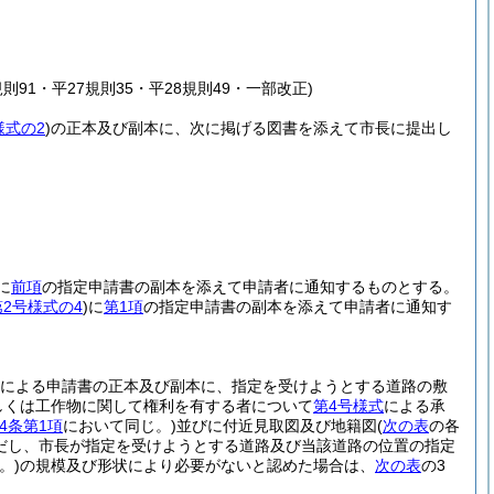
則91・平27規則35・平28規則49・一部改正)
様式の2
)
の正本及び副本に、次に掲げる図書を添えて市長に提出し
に
前項
の指定申請書の副本を添えて申請者に通知するものとする。
第2号様式の4
)
に
第1項
の指定申請書の副本を添えて申請者に通知す
による申請書の正本及び副本に、指定を受けようとする道路の敷
しくは工作物に関して権利を有する者について
第4号様式
による承
4条第1項
において同じ。)
並びに付近見取図及び地籍図
(
次の表
の各
だし、市長が指定を受けようとする道路及び当該道路の位置の指定
。)
の規模及び形状により必要がないと認めた場合は、
次の表
の3