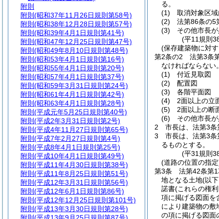
る。
附則
(1)
取消対象区域
附則
(昭和37年11月26日規則第58号)
(2)
法第86条の
附則
(昭和38年12月28日規則第57号)
(3)
その他市長が
附則
(昭和39年4月1日規則第41号)
(平11規則
附則
(昭和47年12月25日規則第47号)
(保存建築物に対す
附則
(昭和49年8月10日規則第48号)
第2条の2
法第3条
附則
(昭和53年4月1日規則第16号)
なければならない
附則
(昭和55年4月1日規則第20号)
(1)
付近見取図
附則
(昭和57年4月1日規則第37号)
(2)
配置図
附則
(昭和59年3月31日規則第24号)
(3)
各階平面図
附則
(昭和61年4月1日規則第42号)
(4)
2面以上の立
附則
(昭和63年4月1日規則第28号)
(5)
2面以上の断
附則
(平成元年5月25日規則第40号)
(6)
その他市長が
附則
(平成2年3月31日規則第2号)
2
市長は、法第3条
附則
(平成4年11月27日規則第65号)
3
市長は、法第3条
附則
(平成7年2月27日規則第4号)
るものとする。
附則
(平成8年4月1日規則第25号)
(平31規則3
附則
(平成10年4月1日規則第49号)
(道路の位置の指定
附則
(平成11年4月30日規則第38号)
第3条
法第42条第
附則
(平成11年8月25日規則第51号)
地となる土地
(以
附則
(平成12年3月31日規則第56号)
諾書
(これらの権
附則
(平成12年6月1日規則第86号)
項に掲げる図面を
附則
(平成12年12月25日規則第101号)
により建築物の敷
附則
(平成13年3月30日規則第28号)
の項に掲げる図面
附則
(平成13年9月25日規則第87号)