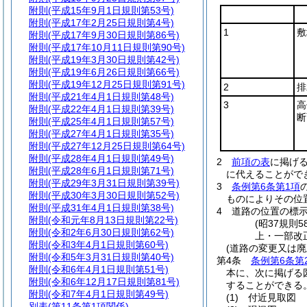
附則
(平成15年9月1日規則第53号)
附則
(平成17年2月25日規則第4号)
1
敷
附則
(平成17年9月30日規則第86号)
附則
(平成17年10月11日規則第90号)
附則
(平成19年3月30日規則第42号)
附則
(平成19年6月26日規則第66号)
附則
(平成19年12月25日規則第91号)
2
排
附則
(平成21年4月1日規則第48号)
3
高
附則
(平成22年4月1日規則第39号)
断
附則
(平成25年4月1日規則第57号)
附則
(平成27年4月1日規則第35号)
附則
(平成27年12月25日規則第64号)
附則
(平成28年4月1日規則第49号)
2
前項の表
に掲げ
附則
(平成28年6月1日規則第71号)
に代えることがで
附則
(平成29年3月31日規則第39号)
3
条例第6条第1項
附則
(平成30年3月30日規則第52号)
ものによりその位
附則
(平成31年4月1日規則第38号)
4
道路の位置の標
附則
(令和元年8月13日規則第22号)
(昭37規則
附則
(令和2年6月30日規則第62号)
上・一部改正
附則
(令和3年4月1日規則第60号)
(道路の変更又は廃
附則
(令和5年3月31日規則第40号)
第4条
条例第6条第
附則
(令和6年4月1日規則第51号)
本に、次に掲げる
附則
(令和6年12月17日規則第81号)
することができる
附則
(令和7年4月1日規則第49号)
(1)
付近見取図
別表
(第11条第1項関係)