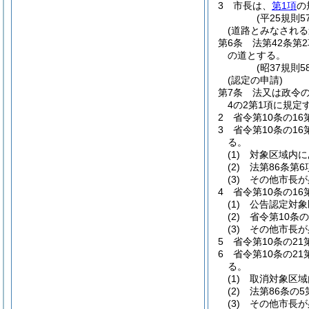
3
市長は、
第1項
の
(平25規則5
(道路とみなされる
第6条
法第42条第
の道とする。
(昭37規則
(認定の申請)
第7条
法又は政令
4の2第1項に規
2
省令第10条の1
3
省令第10条の1
る。
(1)
対象区域内に
(2)
法第86条第
(3)
その他市長が
4
省令第10条の1
(1)
公告認定対象
(2)
省令第10条
(3)
その他市長が
5
省令第10条の2
6
省令第10条の2
る。
(1)
取消対象区域
(2)
法第86条の
(3)
その他市長が