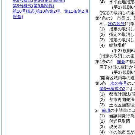
第8号様式
(第8条第2項関係)
(4)
水平距離指定
第9号様式
(第9条関係)
(平27規則6
第10号様式
(第10条第2項、第11条第2項
(指定の取消しの案
関係)
第4条の3
市長は、
め、
次の各号
に掲
(1)
指定の取消し
(2)
指定の取消し
(3)
指定の取消し
(4)
縦覧場所
(平27規則6
(指定の取消しの案
第4条の4
前条
の指
満了の日の翌日か
(平27規則6
(開発区域内等の道
第5条
次の各号
の
第6号様式の2
によ
(1)
都市計画法
(
(2)
都市再開発法
(3)
土地区画整理
2
前項
の申請書に
(1)
当該開発行為
(2)
付近見取図
(3)
現況図
(4)
その他市長が