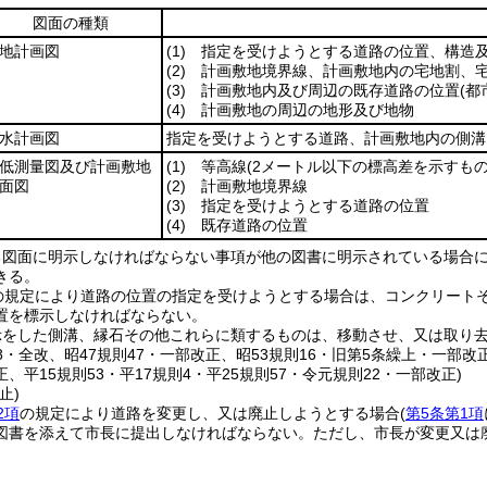
図面の種類
地計画図
(1)
指定を受けようとする道路の位置、構造
(2)
計画敷地境界線、計画敷地内の宅地割、宅
(3)
計画敷地内及び周辺の既存道路の位置
(
(4)
計画敷地の周辺の地形及び地物
水計画図
指定を受けようとする道路、計画敷地内の側溝
低測量図及び計画敷地
(1)
等高線
(2メートル以下の標高差を示すもの
面図
(2)
計画敷地境界線
(3)
指定を受けようとする道路の位置
(4)
既存道路の位置
る図面に明示しなければならない事項が他の図書に明示されている場合
きる。
の規定により道路の位置の指定を受けようとする場合は、コンクリート
置を標示しなければならない。
示をした側溝、縁石その他これらに類するものは、移動させ、又は取り
58・全改、昭47規則47・一部改正、昭53規則16・旧第5条繰上・一部改
、平15規則53・平17規則4・平25規則57・令元規則22・一部改正)
止)
2項
の規定により道路を変更し、又は廃止しようとする場合
(
第5条第1項
図書を添えて市長に提出しなければならない。
ただし、市長が変更又は
。