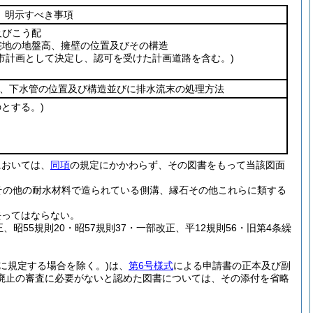
明示すべき事項
及びこう配
地の地盤高、擁壁の位置及びその構造
都市計画として決定し、認可を受けた計画道路を含む。)
、下水管の位置及び構造並びに排水流末の処理方法
とする。)
においては、
同項
の規定にかかわらず、その図書をもって当該図面
その他の耐水材料で造られている側溝、縁石その他これらに類する
去ってはならない。
正、昭55規則20・昭57規則37・一部改正、平12規則56・旧第4条繰
に規定する場合を除く。)
は、
第6号様式
による申請書の正本及び副
廃止の審査に必要がないと認めた図書については、その添付を省略