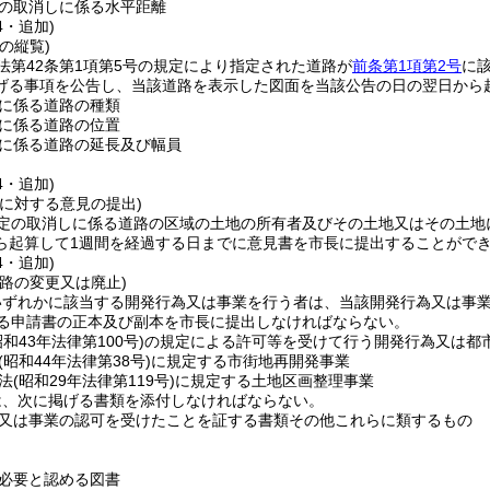
の取消しに係る水平距離
4・追加)
の縦覧)
法第42条第1項第5号の規定により指定された道路が
前条第1項第2号
に
げる事項を公告し、当該道路を表示した図面を当該公告の日の翌日から
に係る道路の種類
に係る道路の位置
に係る道路の延長及び幅員
4・追加)
に対する意見の提出)
定の取消しに係る道路の区域の土地の所有者及びその土地又はその土地
ら起算して1週間を経過する日までに意見書を市長に提出することがで
4・追加)
路の変更又は廃止)
いずれかに該当する開発行為又は事業を行う者は、当該開発行為又は事
る申請書の正本及び副本を市長に提出しなければならない。
昭和43年法律第100号)
の規定による許可等を受けて行う開発行為又は都
(昭和44年法律第38号)
に規定する市街地再開発事業
法
(昭和29年法律第119号)
に規定する土地区画整理事業
は、次に掲げる書類を添付しなければならない。
又は事業の認可を受けたことを証する書類その他これらに類するもの
必要と認める図書