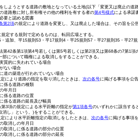
をしようとする道路の敷地となっている土地
(以下「変更又は廃止の道
の道路敷に対し所有権その他の権利を有する者の
第4号様式
による承諾
必要と認める図書
条第2項
の規定により道路を変更し、又は廃止した場合は、その旨を公
に規定する規則で定めるものは、転回広場とする。
56・追加、平15規則53・平17規則4・平25規則57・平27規則35・平27
法第42条第1項第4号若しくは第5号若しくは第2項又は第68条の7第1
一部について職権による取消しをすることができる。
実質的に失われている場合
がない場合
に道の築造が行われていない場合
規定により道路の指定を取り消したときは、
次の各号
に掲げる事項を公
に係る道路の種類
の年月日
に係る道路の位置
に係る道路の延長及び幅員
条第3項の規定による水平距離の指定が
第1項各号
のいずれかに該当する
取消し」という。)
をすることができる。
規定により水平距離指定の取消しをしたときは、
次の各号
に掲げる事項
の取消しの年月日
の取消しに係る道路の部分の位置
の取消しに係る道路の部分の延長