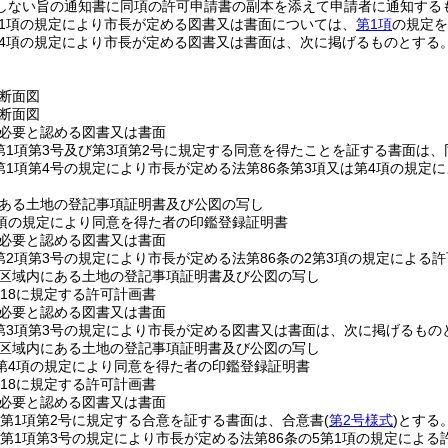
しない旨の通知書に同項の許可申請書の副本を添えて申請者に通知する
第1項の規定により市長が定める図書又は書面については、
第1項
の規定を
第4項の規定により市長が定める図書又は書面は、次に掲げるものとする
断面図
断面図
必要と認める図書又は書面
6第1項第3号及び第3項第2号に規定する同意を得たことを証する書面は、
6第1項第4号の規定により市長が定める法第86条第3項又は第4項の規
ある土地の登記事項証明書及び公図の写し
6項の規定により同意を得た者の印鑑登録証明書
必要と認める図書又は書面
6第2項第3号の規定により市長が定める法第86条の2第3項の規定によ
区域内にある土地の登記事項証明書及び公図の写し
の18に規定する許可計画書
必要と認める図書又は書面
6第3項第3号の規定により市長が定める図書又は書面は、次に掲げるもの
区域内にある土地の登記事項証明書及び公図の写し
2第4項の規定により同意を得た者の印鑑登録証明書
の18に規定する許可計画書
必要と認める図書又は書面
21第1項第2号に規定する合意を証する書面は、合意書
(
第2号様式
)
とする
21第1項第3号の規定により市長が定める法第86条の5第1項の規定に