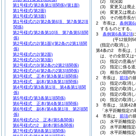
(2)
現況図
第1号様式
(第2条第1項関係)(第1面)
(3)
変更又は廃止
第1号様式
(第2面)
(4)
変更又は廃止
第1号様式
(第3面)
(5)
その他市長が
第1号様式の2
(第2条第6項、第7条第2項
2
市長は、
条例第6
関係)
するものとする。
第2号様式
(第2条第10項、第7条第5項関
3
条例第6条第2項
係)
(平12規則
第2号様式の2
(第1面)(第2条の2第1項関
(指定の取消し)
係)
第4条の2
市長は、
第2号様式の2
(第2面)
は、その全部又は
第2号様式の2
(第3面)
(1)
指定の意義が
第2号様式の3
(第2条の2第2項関係)
(2)
指定に係る道
第2号様式の4
(第2条の2第3項関係)
(3)
相当の期間内
第3号様式
正本(第3条第1項関係)
2
市長は、
前項
の
第3号様式
副本(第3条第1項関係)
(1)
指定の取消し
第4号様式
(第3条第1項、第4条第1項関
(2)
指定の取消し
係)
(3)
指定の取消し
第5号様式
(第3条第1項関係)
(4)
指定の取消し
第6号様式
正本(第4条第1項関係)
3
市長は、法第42
第6号様式
副本(第4条第1項、第2項関
「水平距離指定の
係)
4
市長は、
前項
の
第6号様式の2
正本(第5条関係)
(1)
水平距離指定
第6号様式の2
副本(第5条関係)
(2)
水平距離指定
第7号様式
(第8条第1項関係)
(3)
水平距離指定