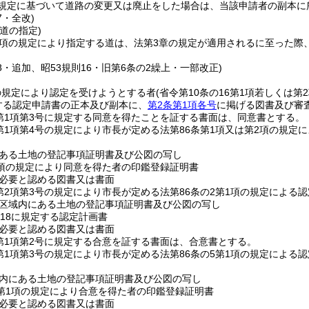
規定に基づいて道路の変更又は廃止をした場合は、当該申請者の副本に
7・全改)
道の指定)
2項の規定により指定する道は、法第3章の規定が適用されるに至った際
58・追加、昭53規則16・旧第6条の2繰上・一部改正)
の規定により認定を受けようとする者
(省令第10条の16第1項若しくは第
定する認定申請書の正本及び副本に、
第2条第1項各号
に掲げる図書及び審
6第1項第3号に規定する同意を得たことを証する書面は、同意書とする。
6第1項第4号の規定により市長が定める法第86条第1項又は第2項の規
ある土地の登記事項証明書及び公図の写し
6項の規定により同意を得た者の印鑑登録証明書
必要と認める図書又は書面
6第2項第3号の規定により市長が定める法第86条の2第1項の規定によ
区域内にある土地の登記事項証明書及び公図の写し
の18に規定する認定計画書
必要と認める図書又は書面
1第1項第2号に規定する合意を証する書面は、合意書とする。
1第1項第3号の規定により市長が定める法第86条の5第1項の規定によ
内にある土地の登記事項証明書及び公図の写し
5第1項の規定により合意を得た者の印鑑登録証明書
必要と認める図書又は書面