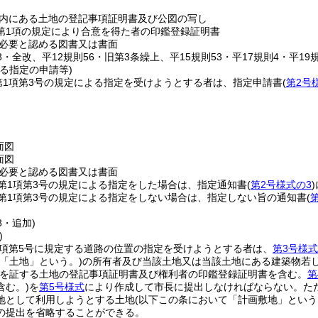
内にある土地の登記事項証明書及び公図の写し
5第1項の規定により合意を得た者の印鑑登録証明書
必要と認める図書又は書面
38・全改、平12規則56・旧第3条繰上、平15規則53・平17規則4・平19規
る指定の申請等)
第1項第3号の規定による指定を受けようとする者は、指定申請書
(
第2号
。
面図
面図
必要と認める図書又は書面
第1項第3号の規定による指定をした場合は、指定通知書
(
第2号様式の3
)
第1項第3号の規定による指定をしない場合は、指定しない旨の通知書
(
8・追加)
)
1項第5号に規定する道路の位置の指定を受けようとする者は、
第3号様式
下「土地」という。)
の所有者及び当該土地又は当該土地にある建築物若
利を証する土地の登記事項証明書及び権利者の印鑑登録証明書を含む。
第
含む。)
を
第5号様式
により作成して市長に提出しなければならない。
た
地として利用しようとする土地
(以下この条において「計画敷地」という
の提出を省略することができる。