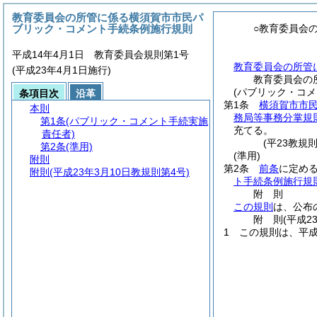
教育委員会の所管に係る横須賀市市民パ
ブリック・コメント手続条例施行規則
○教育委員会
平成14年4月1日 教育委員会規則第1号
教育委員会の所管
(平成23年4月1日施行)
教育委員会の
(パブリック・コメ
条項目次
沿革
第1条
横須賀市市
本則
務局等事務分掌規
第1条
(パブリック・コメント手続実施
充てる。
責任者)
(平23教規
第2条
(準用)
(準用)
附則
第2条
前条
に定め
附則
(平成23年3月10日教規則第4号)
ト手続条例施行規
附
則
この規則
は、公布
附
則
(平成2
1
この規則は、平成