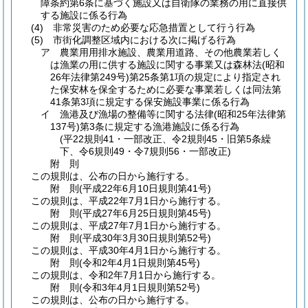
障条約第6条に基づく施設又は自衛隊の業務の用に直接供
する施設に係る行為
(4)
非常災害のため必要な応急措置として行う行為
(5)
市街化調整区域内における次に掲げる行為
ア
農業用用排水施設、農業用道路、その他農業若しく
は漁業の用に供する施設に関する事業又は森林法
(昭和
26年法律第249号)
第25条第1項の規定により指定され
た保安林を保全するために必要な事業若しくは同法第
41条第3項に規定する保安施設事業に係る行為
イ
漁港及び漁場の整備等に関する法律
(昭和25年法律第
137号)
第3条に規定する漁港施設に係る行為
(平22規則41・一部改正、令2規則45・旧第5条繰
下、令6規則49・令7規則56・一部改正)
附
則
この規則は、公布の日から施行する。
附
則
(平成22年6月10日
規則第41号)
この規則は、平成22年7月1日から施行する。
附
則
(平成27年6月25日
規則第45号)
この規則は、平成27年7月1日から施行する。
附
則
(平成30年3月30日
規則第52号)
この規則は、平成30年4月1日から施行する。
附
則
(令和2年4月1日
規則第45号)
この規則は、令和2年7月1日から施行する。
附
則
(令和3年4月1日
規則第52号)
この規則は、公布の日から施行する。