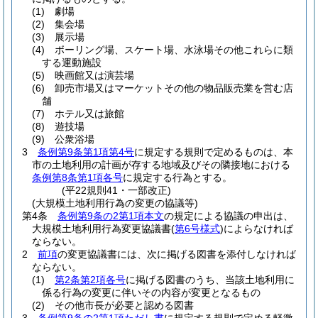
(1)
劇場
(2)
集会場
(3)
展示場
(4)
ボーリング場、スケート場、水泳場その他これらに類
する運動施設
(5)
映画館又は演芸場
(6)
卸売市場又はマーケットその他の物品販売業を営む店
舗
(7)
ホテル又は旅館
(8)
遊技場
(9)
公衆浴場
3
条例第9条第1項第4号
に規定する規則で定めるものは、本
市の土地利用の計画が存する地域及びその隣接地における
条例第8条第1項各号
に規定する行為とする。
(平22規則41・一部改正)
(大規模土地利用行為の変更の協議等)
第4条
条例第9条の2第1項本文
の規定による協議の申出は、
大規模土地利用行為変更協議書
(
第6号様式
)
によらなければ
ならない。
2
前項
の変更協議書には、次に掲げる図書を添付しなければ
ならない。
(1)
第2条第2項各号
に掲げる図書のうち、当該土地利用に
係る行為の変更に伴いその内容が変更となるもの
(2)
その他市長が必要と認める図書