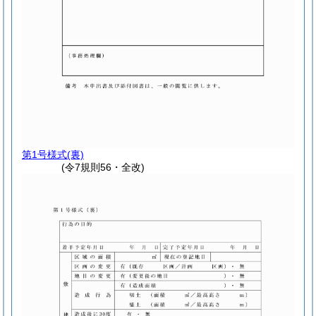
第1号様式
(裏)
(令7規則56・全改)