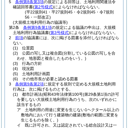
5
条例第8条第3項
の規定による回答は、土地利用関連法令
確認回答書
(
第2号様式
)
によらなければならない。
(平22規則41・平27規則45・令2規則45・令7規則
56・一部改正)
(大規模土地利用行為の協議等)
第2条
条例第9条第1項
の規定による協議の申出は、大規模
土地利用行為協議書
(
第3号様式
)
によらなければならない。
2
前項
の協議書には、次に掲げる図書を添付しなければなら
ない。
(1)
位置図
(2)
公図の写し又は複合図
(分割している公図の写しを合
わせ、地形図と複合したものをいう。)
(3)
行為の方針
(4)
現況図
(5)
土地利用計画図
(6)
その他市長が必要と認める図書
3
条例第9条第2項
に規定する規則で定める大規模土地利用
行為は、次に掲げるものとする。
(1)
都市計画法
(昭和43年法律第100号)
第29条第1項の許可
を要しない大規模土地利用行為のうち、次のいずれかに
該当するもの
ア
土地利用の用途に変更を生じない1ヘクタール以上の
敷地内において行う建築物の建築
(敷地の範囲に変更を
生じるものを除く。)
イ
既に許可され、又は認定されている総合設計又は一