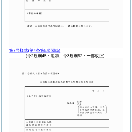
第7号様式
(第4条第5項関係)
(令2規則45・追加、令3規則52・一部改正)