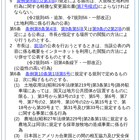
5
条例第9条の2第3項
の規定による届出は、大規模土地利用
行為に関する軽微な変更届出書
(
第7号様式
)
によらなければ
ならない。
(令2規則45・追加、令7規則56・一部改正)
(土地利用に係る行為の公表)
第5条
条例第8条第4項
、
第9条第5項
又は
第9条の2第2項
の規
定による公表は、市長が指定する場所での閲覧の方法によ
り行うものとする。
2
市長は、
前項
の公表を行おうとするときは、当該公表の内
容に係る概要をインターネットを利用した閲覧の方法によ
り併せて公表するものとする。
(令2規則45・旧第4条繰下・一部改正)
(公益性の高い行為)
第6条
条例第10条第1項第5号
に規定する規則で定めるもの
は、次に掲げるものとする。
(1)
土地収用法
(昭和26年法律第219号)
第3条第1号
(路外駐
車場にあっては、国又は地方公共団体が設置するものに
限る。)
、第3号から第3号の3まで、第5号、第6号、第7
号、第7号の2、第8号、第10号の2から第15号まで、第
18号から第20号まで、第31号及び第33号に規定するもの
に関する事業に係る行為
(2)
農地法
(昭和27年法律第229号)
第2条第1項に規定する
農地又は同項に規定する採草放牧地の造成事業に係る行
為
(3)
日本国とアメリカ合衆国との間の相互協力及び安全保