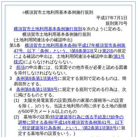
○横須賀市土地利用基本条例施行規則
平成17年7月1日
規則第70号
横須賀市土地利用基本条例施行規則
を次のように定める。
横須賀市土地利用基本条例施行規則
(土地利用関連法令の確認申出)
第1条
横須賀市土地利用基本条例
(平成17年横須賀市条例第
47号。以下「条例」という。)
第8条第1項
又は
第2項
の規定
による確認の申出は、土地利用関連法令確認申出書
(
第1号
様式
)
によらなければならない。
2
前項
の申出書には、位置図その他市長が必要と認める図書
を添付しなければならない。
3
条例第8条第1項第4号
に規定する規則で定めるものは、簡
易宿所とする。
4
条例第8条第1項第8号
に規定する規則で定める行為は、次
に掲げるものとする。
(1)
太陽光発電装置の設置
(既存の家屋の屋根等への設置
を除く。)
のうち、当該土地利用の用に供する土地の面積
が500平方メートル以上のもの
(2)
墓地等の設置
(
特定建築等行為に係る手続及び紛争の
調整に関する条例
(平成14年横須賀市条例第41号。以下
「特定建築等行為条例」という。)
第2条第1項第8号
に規
定する墓地等の設置をいう。)