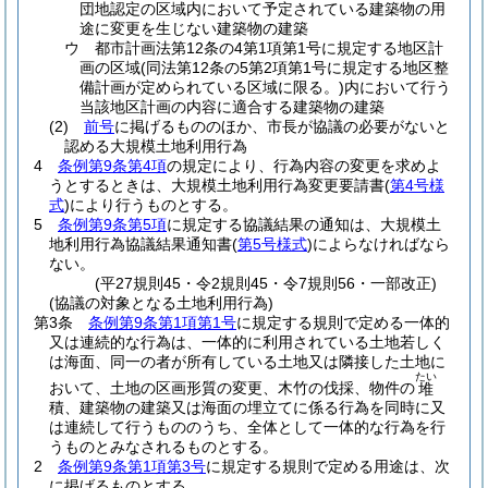
団地認定の区域内において予定されている建築物の用
途に変更を生じない建築物の建築
ウ
都市計画法第12条の4第1項第1号に規定する地区計
画の区域
(同法第12条の5第2項第1号に規定する地区整
備計画が定められている区域に限る。)
内において行う
当該地区計画の内容に適合する建築物の建築
(2)
前号
に掲げるもののほか、市長が協議の必要がないと
認める大規模土地利用行為
4
条例第9条第4項
の規定により、行為内容の変更を求めよ
うとするときは、大規模土地利用行為変更要請書
(
第4号様
式
)
により行うものとする。
5
条例第9条第5項
に規定する協議結果の通知は、大規模土
地利用行為協議結果通知書
(
第5号様式
)
によらなければなら
ない。
(平27規則45・令2規則45・令7規則56・一部改正)
(協議の対象となる土地利用行為)
第3条
条例第9条第1項第1号
に規定する規則で定める一体的
又は連続的な行為は、一体的に利用されている土地若しく
は海面、同一の者が所有している土地又は隣接した土地に
たい
おいて、土地の区画形質の変更、木竹の伐採、物件の
堆
積、建築物の建築又は海面の埋立てに係る行為を同時に又
は連続して行うもののうち、全体として一体的な行為を行
うものとみなされるものとする。
2
条例第9条第1項第3号
に規定する規則で定める用途は、次
に掲げるものとする。