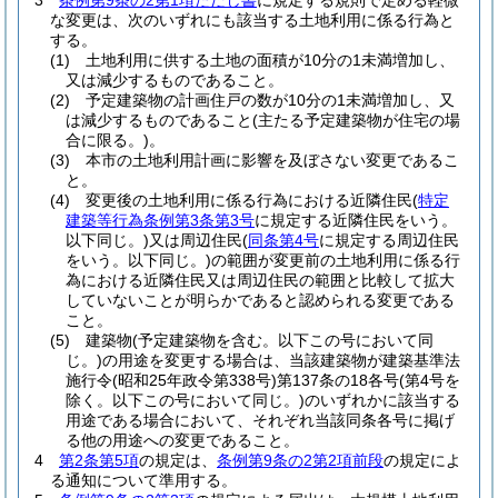
3
条例第9条の2第1項ただし書
に規定する規則で定める軽微
な変更は、次のいずれにも該当する土地利用に係る行為と
する。
(1)
土地利用に供する土地の面積が10分の1未満増加し、
又は減少するものであること。
(2)
予定建築物の計画住戸の数が10分の1未満増加し、又
は減少するものであること
(主たる予定建築物が住宅の場
合に限る。)
。
(3)
本市の土地利用計画に影響を及ぼさない変更であるこ
と。
(4)
変更後の土地利用に係る行為における近隣住民
(
特定
建築等行為条例第3条第3号
に規定する近隣住民をいう。
以下同じ。)
又は周辺住民
(
同条第4号
に規定する周辺住民
をいう。以下同じ。)
の範囲が変更前の土地利用に係る行
為における近隣住民又は周辺住民の範囲と比較して拡大
していないことが明らかであると認められる変更である
こと。
(5)
建築物
(予定建築物を含む。以下この号において同
じ。)
の用途を変更する場合は、当該建築物が建築基準法
施行令
(昭和25年政令第338号)
第137条の18各号
(第4号を
除く。以下この号において同じ。)
のいずれかに該当する
用途である場合において、それぞれ当該同条各号に掲げ
る他の用途への変更であること。
4
第2条第5項
の規定は、
条例第9条の2第2項前段
の規定によ
る通知について準用する。