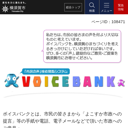
緊急
総合
トップ
情報
検索
メニュー
ページID：108471
ボイスバンクとは、市民の皆さまから「よこすか市政への
提言」等の手紙や電話、電子メールなどで頂いた市政への