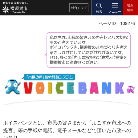
緊急
総合
トップ
情報
検索
メニュー
ページID：109276
ボイスバンクとは、市民の皆さまから「よこすか市政への
提言」等の手紙や電話、電子メールなどで頂いた市政への